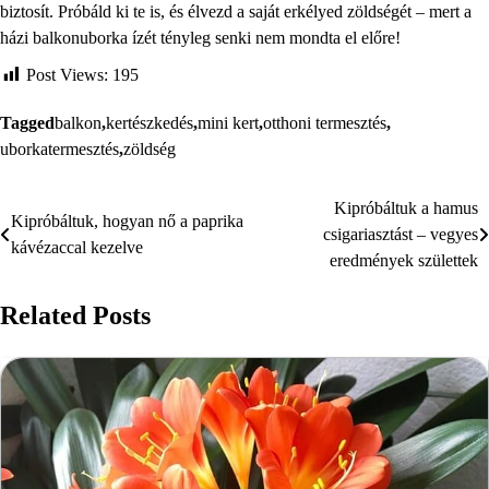
biztosít. Próbáld ki te is, és élvezd a saját erkélyed zöldségét – mert a
házi balkonuborka ízét tényleg senki nem mondta el előre!
Post Views:
195
Tagged
balkon
,
kertészkedés
,
mini kert
,
otthoni termesztés
,
uborkatermesztés
,
zöldség
Kipróbáltuk a hamus
Bejegyzés
Kipróbáltuk, hogyan nő a paprika
csigariasztást – vegyes
kávézaccal kezelve
navigáció
eredmények születtek
Related Posts