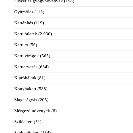
Fűszer és gyógynövények
(158)
Gyümölcs
(113)
Kertépítés
(119)
Kerti ötletek
(2 030)
Kerti tó
(56)
Kerti virágok
(565)
Kerttervezés
(634)
Kipróbáltuk
(81)
Konyhakert
(588)
Magaságyás
(205)
Mérgező növények
(6)
Sziklakert
(51)
Szobanövény
(134)