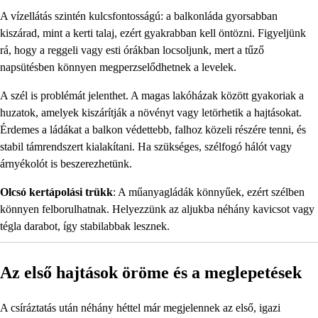
A vízellátás szintén kulcsfontosságú: a balkonláda gyorsabban
kiszárad, mint a kerti talaj, ezért gyakrabban kell öntözni. Figyeljünk
rá, hogy a reggeli vagy esti órákban locsoljunk, mert a tűző
napsütésben könnyen megperzselődhetnek a levelek.
A szél is problémát jelenthet. A magas lakóházak között gyakoriak a
huzatok, amelyek kiszárítják a növényt vagy letörhetik a hajtásokat.
Érdemes a ládákat a balkon védettebb, falhoz közeli részére tenni, és
stabil támrendszert kialakítani. Ha szükséges, szélfogó hálót vagy
árnyékolót is beszerezhetünk.
Olcsó kertápolási trükk
: A műanyagládák könnyűek, ezért szélben
könnyen felborulhatnak. Helyezzünk az aljukba néhány kavicsot vagy
tégla darabot, így stabilabbak lesznek.
Az első hajtások öröme és a meglepetések
A csíráztatás után néhány héttel már megjelennek az első, igazi