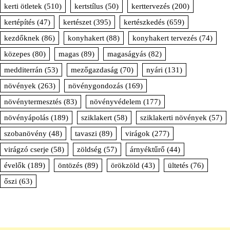
kerti ötletek
(510)
kertstílus
(50)
kerttervezés
(200)
kertépítés
(47)
kertészet
(395)
kertészkedés
(659)
kezdőknek
(86)
konyhakert
(88)
konyhakert tervezés
(74)
közepes
(80)
magas
(89)
magaságyás
(82)
medditerrán
(53)
mezőgazdaság
(70)
nyári
(131)
növények
(263)
növénygondozás
(169)
növénytermesztés
(83)
növényvédelem
(177)
növényápolás
(189)
sziklakert
(58)
sziklakerti növények
(57)
szobanövény
(48)
tavaszi
(89)
virágok
(277)
virágzó cserje
(58)
zöldség
(57)
árnyéktűrő
(44)
évelők
(189)
öntözés
(89)
örökzöld
(43)
ültetés
(76)
őszi
(63)