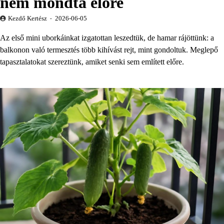
nem mondta előre
Kezdő Kertész
2026-06-05
Az első mini uborkáinkat izgatottan leszedtük, de hamar rájöttünk: a
balkonon való termesztés több kihívást rejt, mint gondoltuk. Meglepő
tapasztalatokat szereztünk, amiket senki sem említett előre.