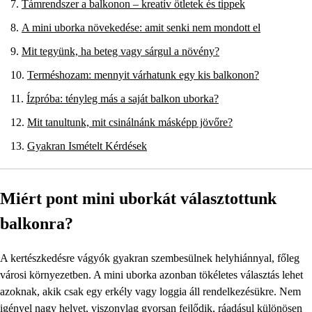
Támrendszer a balkonon – kreatív ötletek és tippek
A mini uborka növekedése: amit senki nem mondott el
Mit tegyünk, ha beteg vagy sárgul a növény?
Terméshozam: mennyit várhatunk egy kis balkonon?
Ízpróba: tényleg más a saját balkon uborka?
Mit tanultunk, mit csinálnánk másképp jövőre?
Gyakran Ismételt Kérdések
Miért pont mini uborkát választottunk
balkonra?
A kertészkedésre vágyók gyakran szembesülnek helyhiánnyal, főleg
városi környezetben. A mini uborka azonban tökéletes választás lehet
azoknak, akik csak egy erkély vagy loggia áll rendelkezésükre. Nem
igényel nagy helyet, viszonylag gyorsan fejlődik, ráadásul különösen