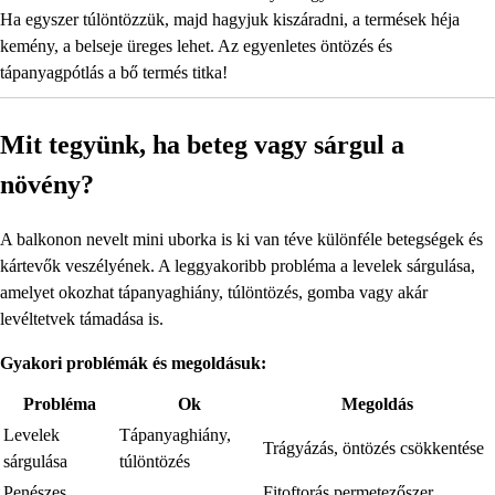
Ha egyszer túlöntözzük, majd hagyjuk kiszáradni, a termések héja
kemény, a belseje üreges lehet. Az egyenletes öntözés és
tápanyagpótlás a bő termés titka!
Mit tegyünk, ha beteg vagy sárgul a
növény?
A balkonon nevelt mini uborka is ki van téve különféle betegségek és
kártevők veszélyének. A leggyakoribb probléma a levelek sárgulása,
amelyet okozhat tápanyaghiány, túlöntözés, gomba vagy akár
levéltetvek támadása is.
Gyakori problémák és megoldásuk:
Probléma
Ok
Megoldás
Levelek
Tápanyaghiány,
Trágyázás, öntözés csökkentése
sárgulása
túlöntözés
Penészes
Fitoftorás permetezőszer,