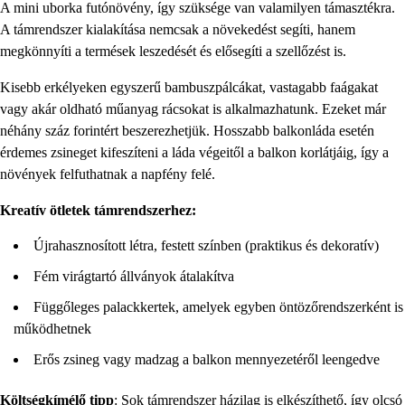
A mini uborka futónövény, így szüksége van valamilyen támasztékra.
A támrendszer kialakítása nemcsak a növekedést segíti, hanem
megkönnyíti a termések leszedését és elősegíti a szellőzést is.
Kisebb erkélyeken egyszerű bambuszpálcákat, vastagabb faágakat
vagy akár oldható műanyag rácsokat is alkalmazhatunk. Ezeket már
néhány száz forintért beszerezhetjük. Hosszabb balkonláda esetén
érdemes zsineget kifeszíteni a láda végeitől a balkon korlátjáig, így a
növények felfuthatnak a napfény felé.
Kreatív ötletek támrendszerhez:
Újrahasznosított létra, festett színben (praktikus és dekoratív)
Fém virágtartó állványok átalakítva
Függőleges palackkertek, amelyek egyben öntözőrendszerként is
működhetnek
Erős zsineg vagy madzag a balkon mennyezetéről leengedve
Költségkímélő tipp
: Sok támrendszer házilag is elkészíthető, így olcsó