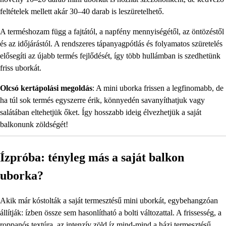
feltételek mellett akár 30–40 darab is leszüretelhető.
A terméshozam függ a fajtától, a napfény mennyiségétől, az öntözéstől
és az időjárástól. A rendszeres tápanyagpótlás és folyamatos szüretelés
elősegíti az újabb termés fejlődését, így több hullámban is szedhetünk
friss uborkát.
Olcsó kertápolási megoldás
: A mini uborka frissen a legfinomabb, de
ha túl sok termés egyszerre érik, könnyedén savanyíthatjuk vagy
salátában eltehetjük őket. Így hosszabb ideig élvezhetjük a saját
balkonunk zöldségét!
Ízpróba: tényleg más a saját balkon
uborka?
Akik már kóstolták a saját termesztésű mini uborkát, egybehangzóan
állítják: ízben össze sem hasonlítható a bolti változattal. A frissesség, a
roppanós textúra, az intenzív zöld íz mind-mind a házi termesztésű