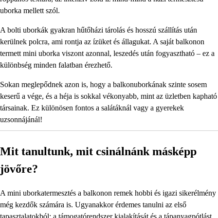
uborka mellett szól.
A bolti uborkák gyakran hűtőházi tárolás és hosszú szállítás után
kerülnek polcra, ami rontja az ízüket és állagukat. A saját balkonon
termett mini uborka viszont azonnal, leszedés után fogyasztható – ez a
különbség minden falatban érezhető.
Sokan meglepődnek azon is, hogy a balkonuborkának szinte sosem
keserű a vége, és a héja is sokkal vékonyabb, mint az üzletben kapható
társainak. Ez különösen fontos a salátáknál vagy a gyerekek
uzsonnájánál!
Mit tanultunk, mit csinálnánk másképp
jövőre?
A mini uborkatermesztés a balkonon remek hobbi és igazi sikerélmény
még kezdők számára is. Ugyanakkor érdemes tanulni az első
tapasztalatokból: a támogatórendszer kialakítását és a tápanyagpótlást