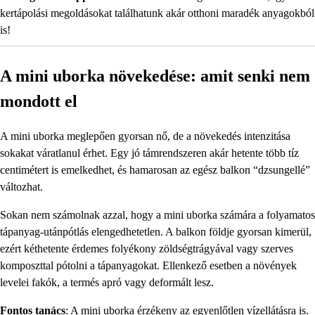
kertápolási megoldásokat találhatunk akár otthoni maradék anyagokból
is!
A mini uborka növekedése: amit senki nem
mondott el
A mini uborka meglepően gyorsan nő, de a növekedés intenzitása
sokakat váratlanul érhet. Egy jó támrendszeren akár hetente több tíz
centimétert is emelkedhet, és hamarosan az egész balkon “dzsungellé”
változhat.
Sokan nem számolnak azzal, hogy a mini uborka számára a folyamatos
tápanyag-utánpótlás elengedhetetlen. A balkon földje gyorsan kimerül,
ezért kéthetente érdemes folyékony zöldségtrágyával vagy szerves
komposzttal pótolni a tápanyagokat. Ellenkező esetben a növények
levelei fakók, a termés apró vagy deformált lesz.
Fontos tanács
: A mini uborka érzékeny az egyenlőtlen vízellátásra is.