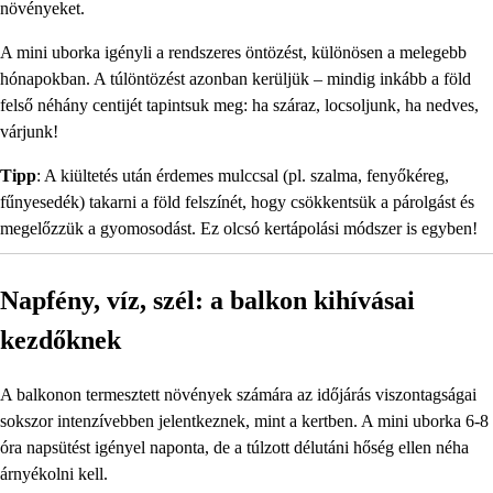
növényeket.
A mini uborka igényli a rendszeres öntözést, különösen a melegebb
hónapokban. A túlöntözést azonban kerüljük – mindig inkább a föld
felső néhány centijét tapintsuk meg: ha száraz, locsoljunk, ha nedves,
várjunk!
Tipp
: A kiültetés után érdemes mulccsal (pl. szalma, fenyőkéreg,
fűnyesedék) takarni a föld felszínét, hogy csökkentsük a párolgást és
megelőzzük a gyomosodást. Ez olcsó kertápolási módszer is egyben!
Napfény, víz, szél: a balkon kihívásai
kezdőknek
A balkonon termesztett növények számára az időjárás viszontagságai
sokszor intenzívebben jelentkeznek, mint a kertben. A mini uborka 6-8
óra napsütést igényel naponta, de a túlzott délutáni hőség ellen néha
árnyékolni kell.