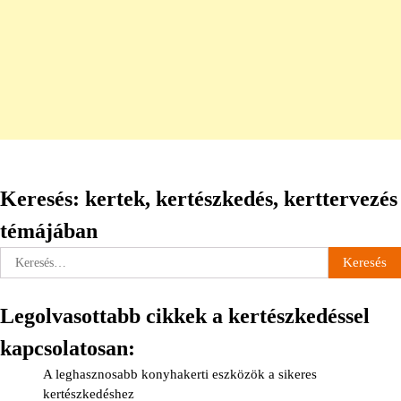
Keresés: kertek, kertészkedés, kerttervezés
témájában
Keresés:
Legolvasottabb cikkek a kertészkedéssel
kapcsolatosan:
A leghasznosabb konyhakerti eszközök a sikeres
kertészkedéshez