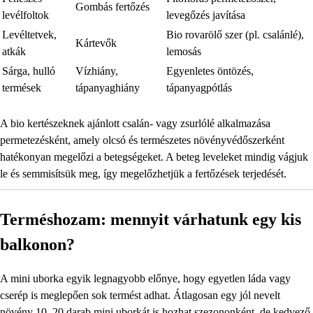
Gombás fertőzés
levélfoltok
levegőzés javítása
Levéltetvek,
Bio rovarölő szer (pl. csalánlé),
Kártevők
atkák
lemosás
Sárga, hulló
Vízhiány,
Egyenletes öntözés,
termések
tápanyaghiány
tápanyagpótlás
A bio kertészeknek ajánlott csalán- vagy zsurlólé alkalmazása
permetezésként, amely olcsó és természetes növényvédőszerként
hatékonyan megelőzi a betegségeket. A beteg leveleket mindig vágjuk
le és semmisítsük meg, így megelőzhetjük a fertőzések terjedését.
Terméshozam: mennyit várhatunk egy kis
balkonon?
A mini uborka egyik legnagyobb előnye, hogy egyetlen láda vagy
cserép is meglepően sok termést adhat. Átlagosan egy jól nevelt
növény 10–20 darab mini uborkát is hozhat szezononként, de kedvező