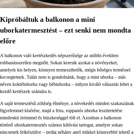
Kipróbáltuk a balkonon a mini
uborkatermesztést – ezt senki nem mondta
előre
A balkonon való kertészkedés népszerűsége az utóbbi években
robbanásszerűen megnőtt. Sokan keresik azokat a növényeket,
amelyek kis helyen, könnyen termeszthetők, mégis bőséges terméssel
kecsegtetnek. Talán nem is gondolnánk, hogy a mini uborka – más
néven koktéluborka vagy bébiuborka – milyen kiváló választás lehet a
kezdő kertészek számára is.
A saját termesztésű zöldség élménye, a növekedés minden szakaszának
figyelemmel kísérése, majd a friss, roppanós uborka leszüretelése
mindenkit örömmel és büszkeséggel tölt el. Azonban a balkonon
történő uborkatermesztés számos kihívást tartogat, amelyre sokan
nincsenek felkészülve – pedig néhány apró trükkel könnyebbé tehető a