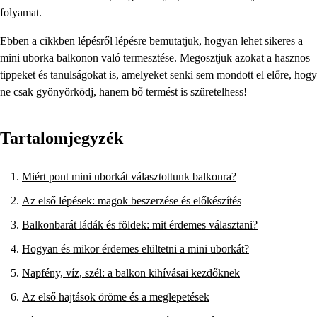
folyamat.
Ebben a cikkben lépésről lépésre bemutatjuk, hogyan lehet sikeres a
mini uborka balkonon való termesztése. Megosztjuk azokat a hasznos
tippeket és tanulságokat is, amelyeket senki sem mondott el előre, hogy
ne csak gyönyörködj, hanem bő termést is szüretelhess!
Tartalomjegyzék
Miért pont mini uborkát választottunk balkonra?
Az első lépések: magok beszerzése és előkészítés
Balkonbarát ládák és földek: mit érdemes választani?
Hogyan és mikor érdemes elültetni a mini uborkát?
Napfény, víz, szél: a balkon kihívásai kezdőknek
Az első hajtások öröme és a meglepetések