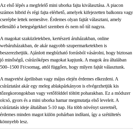
Az első lépés a megfelelő mini uborka fajta kiválasztása. A piacon
számos hibrid és régi fajta elérhető, amelyek kifejezetten balkonra vagy
cserépbe lettek nemesítve. Érdemes olyan fajtát választani, amely
ellenálló a betegségekkel szemben és nem nő túl nagyra.
A magokat szaküzletekben, kertészeti áruházakban, online
webáruházakban, de akár nagyobb szupermarketekben is
beszerezhetjük. Ajánlott megbízható forrásból vásárolni, hogy biztosan
jó minőségű, csírázóképes magokat kapjunk. A magok ára általában
500–1500 Ft/csomag, attól függően, hogy milyen fajtát választunk.
A magvetést áprilisban vagy május elején érdemes elkezdeni. A
csíráztatást akár egy meleg ablakpárkányon is elvégezhetjük kis
tőzegkorongokban vagy vetőfölddel töltött poharakban. Ez a módszer
olcsó, gyors és a mini uborka hamar megmutatja első leveleit. A
csíráztatás ideje általában 5-10 nap. Ha több növényt szeretnél,
érdemes minden magot külön pohárban indítani, így a szétültetés
könnyebb lesz.