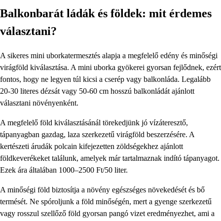
Balkonbarát ládák és földek: mit érdemes
választani?
A sikeres mini uborkatermesztés alapja a megfelelő edény és minőségi
virágföld kiválasztása. A mini uborka gyökerei gyorsan fejlődnek, ezért
fontos, hogy ne legyen túl kicsi a cserép vagy balkonláda. Legalább
20-30 literes dézsát vagy 50-60 cm hosszú balkonládát ajánlott
választani növényenként.
A megfelelő föld kiválasztásánál törekedjünk jó vízáteresztő,
tápanyagban gazdag, laza szerkezetű virágföld beszerzésére. A
kertészeti árudák polcain kifejezetten zöldségekhez ajánlott
földkeverékeket találunk, amelyek már tartalmaznak indító tápanyagot.
Ezek ára általában 1000–2500 Ft/50 liter.
A minőségi föld biztosítja a növény egészséges növekedését és bő
termését. Ne spóroljunk a föld minőségén, mert a gyenge szerkezetű
vagy rosszul szellőző föld gyorsan pangó vizet eredményezhet, ami a