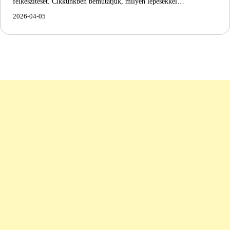
felkészítését. Cikkünkben bemutatjuk, milyen lépésekkel…
2026-04-05