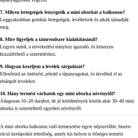
7. Milyen betegségek fenyegetik a mini uborkát a balkonon?
Leggyakrabban gombás betegségek, levéltetvek és atkák támadják
meg.
8. Mire figyeljek a támrendszer kialakításánál?
Legyen stabil, a növekedési irányhoz igazodó, és könnyen
hozzáférhető a szüreteléshez.
9. Hogyan kezeljem a levelek sárgulását?
Ellenőrizd az öntözést, pótold a tápanyagokat, és távolítsd el az
elsárgult leveleket.
10. Hány termést várhatok egy mini uborka növénytől?
Átlagosan 10–20 darabot, de jó körülmények között akár 30–40 mini
uborka is szüretelhető egyetlen növényről.
A mini uborka balkonon való termesztése egyre népszerűbb, hiszen
olcsó kertápolási lehetőség, amely kis helyen is bőséges termést