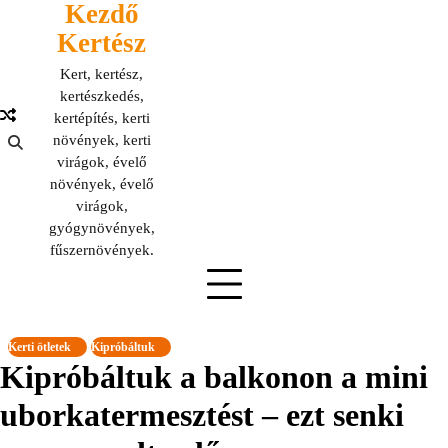
Kezdő
Skip
to
Kertész
content
Kert, kertész,
kertészkedés,
kertépítés, kerti
növények, kerti
virágok, évelő
növények, évelő
virágok,
gyógynövények,
fűszernövények.
Kerti ötletek
Kipróbáltuk
Kipróbáltuk a balkonon a mini
uborkatermesztést – ezt senki