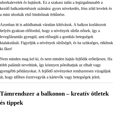
uborkalevelek és hajtások. Ez a szakasz talán a legizgalmasabb a
kezdő balkonkertészek számára: gyors növekedés, friss zöld levelek és
a mini uborkák első bimbóinak feltűnése.
Azonban itt is adódhatnak váratlan kihívások. A balkon korlátozott
helyén gyakran előfordul, hogy a növények sűrűn nőnek, így a
levegőáramlás gyengül, ami elősegíti a gombás betegségek
kialakulását. Figyeljük a növények sűrűségét, és ha szükséges, ritkítsuk
ki őket!
Nem minden mag kel ki, és nem minden hajtás fejlődik erőteljesen. Ha
több palántát neveltünk, így könnyen pótolhatjuk az elhalt vagy
gyengébb példányokat. A fejlődő növényeket rendszeresen vizsgáljuk
át, hogy időben észrevegyük a kártevők vagy betegségek jeleit.
Támrendszer a balkonon – kreatív ötletek
és tippek