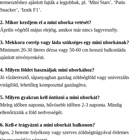
termesztéshez ajánlott fajták a legjobbak, pl. ‘Mini Stars’, ‘Patio
Snacker’, ‘Iznik F1’.
2. Mikor kezdjem el a mini uborka vetését?
Április végétől május elejéig, amikor már nincs fagyveszély.
3. Mekkora cserép vagy láda szükséges egy mini uborkának?
Minimum 20-30 literes dézsa vagy 50-60 cm hosszú balkonláda
ajánlott növényenként.
4. Milyen földet használjak mini uborkához?
Jó vízáteresztő, tápanyagban gazdag zöldségföld vagy univerzális
virágföld, lehetőleg komposzttal gazdagítva.
5. Milyen gyakran kell öntözni a mini uborkát?
Meleg időben naponta, hűvösebb időben 2-3 naponta. Mindig
ellenőrizzük a föld nedvességét.
6. Kell-e trágyázni a mini uborkát balkonon?
Igen, 2 hetente folyékony vagy szerves zöldségtrágyával érdemes
tápanyagpótlást végezni.