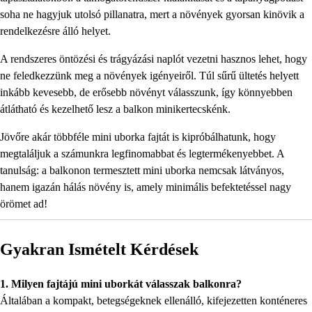
soha ne hagyjuk utolsó pillanatra, mert a növények gyorsan kinövik a
rendelkezésre álló helyet.
A rendszeres öntözési és trágyázási naplót vezetni hasznos lehet, hogy
ne feledkezzünk meg a növények igényeiről. Túl sűrű ültetés helyett
inkább kevesebb, de erősebb növényt válasszunk, így könnyebben
átlátható és kezelhető lesz a balkon minikertecskénk.
Jövőre akár többféle mini uborka fajtát is kipróbálhatunk, hogy
megtaláljuk a számunkra legfinomabbat és legtermékenyebbet. A
tanulság: a balkonon termesztett mini uborka nemcsak látványos,
hanem igazán hálás növény is, amely minimális befektetéssel nagy
örömet ad!
Gyakran Ismételt Kérdések
1. Milyen fajtájú mini uborkát válasszak balkonra?
Általában a kompakt, betegségeknek ellenálló, kifejezetten konténeres