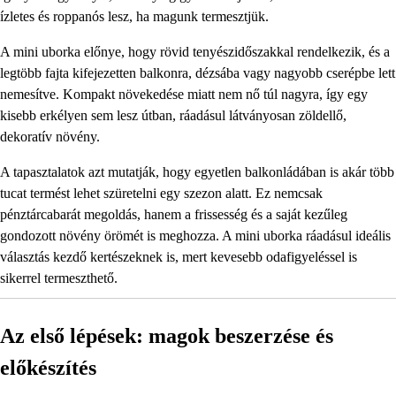
ízletes és roppanós lesz, ha magunk termesztjük.
A mini uborka előnye, hogy rövid tenyészidőszakkal rendelkezik, és a
legtöbb fajta kifejezetten balkonra, dézsába vagy nagyobb cserépbe lett
nemesítve. Kompakt növekedése miatt nem nő túl nagyra, így egy
kisebb erkélyen sem lesz útban, ráadásul látványosan zöldellő,
dekoratív növény.
A tapasztalatok azt mutatják, hogy egyetlen balkonládában is akár több
tucat termést lehet szüretelni egy szezon alatt. Ez nemcsak
pénztárcabarát megoldás, hanem a frissesség és a saját kezűleg
gondozott növény örömét is meghozza. A mini uborka ráadásul ideális
választás kezdő kertészeknek is, mert kevesebb odafigyeléssel is
sikerrel termeszthető.
Az első lépések: magok beszerzése és
előkészítés