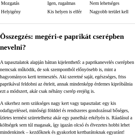
Mozgatás
Igen, rugalmas
Nem lehetséges
Helyigény
Kis helyen is elfér
Nagyobb terület kell
Összegzés: megéri-e paprikát cserépben
nevelni?
A tapasztalatok alapján bátran kijelenthető: a paprikanevelés cserépben
nemcsak működik, de sok szempontból előnyösebb is, mint a
hagyományos kerti termesztés. Aki szeretné saját, egészséges, friss
paprikával feldobni az ételeit, annak mindenképp érdemes kipróbálnia
ezt a módszert, akár csak néhány cserép erejéig is.
A sikerhez nem szükséges nagy kert vagy tapasztalat: egy kis
odafigyeléssel, minőségi földdel és rendszeres gondozással bőséges,
ízletes termést szüretelhetsz akár egy panelház erkélyén is. Ráadásul a
költségek sem túl magasak, így igazán olcsó és élvezetes hobbi lehet
mindenkinek – kezdőknek és gyakorlott kertbarátoknak egyaránt!