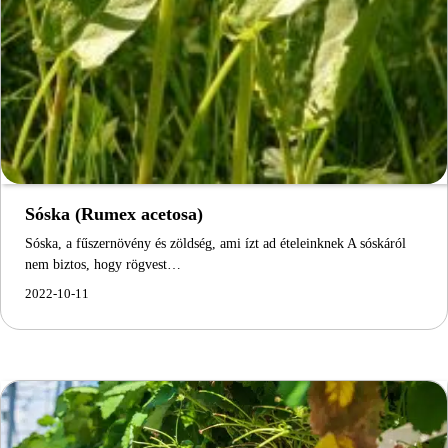
Sóska (Rumex acetosa)
Sóska, a fűszernövény és zöldség, ami ízt ad ételeinknek A sóskáról
nem biztos, hogy rögvest…
2022-10-11