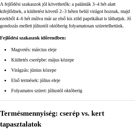
A fejlődési szakaszok jól követhetők: a palánták 3–4 hét alatt
kifejlődnek, a kiültetést követő 2–3 héten belül virágot hoznak, majd
ezekből 4–6 hét múlva már az első kis zöld paprikákat is láthatjuk. Jó
gondozás mellett júliustól októberig folyamatosan szüretelhetünk.
Fejlődési szakaszok időrendben:
Magvetés: március eleje
Kiültetés cserépbe: május közepe
Virágzás: június közepe
Első termések: július eleje
Folyamatos szüret: júliustól októberig
Termésmennyiség: cserép vs. kert
tapasztalatok