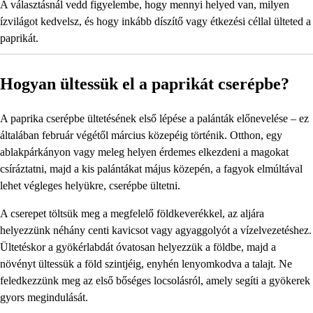
A választásnál vedd figyelembe, hogy mennyi helyed van, milyen
ízvilágot kedvelsz, és hogy inkább díszítő vagy étkezési céllal ülteted a
paprikát.
Hogyan ültessük el a paprikát cserépbe?
A paprika cserépbe ültetésének első lépése a palánták előnevelése – ez
általában február végétől március közepéig történik. Otthon, egy
ablakpárkányon vagy meleg helyen érdemes elkezdeni a magokat
csíráztatni, majd a kis palántákat május közepén, a fagyok elmúltával
lehet végleges helyükre, cserépbe ültetni.
A cserepet töltsük meg a megfelelő földkeverékkel, az aljára
helyezzünk néhány centi kavicsot vagy agyaggolyót a vízelvezetéshez.
Ültetéskor a gyökérlabdát óvatosan helyezzük a földbe, majd a
növényt ültessük a föld szintjéig, enyhén lenyomkodva a talajt. Ne
feledkezzünk meg az első bőséges locsolásról, amely segíti a gyökerek
gyors megindulását.