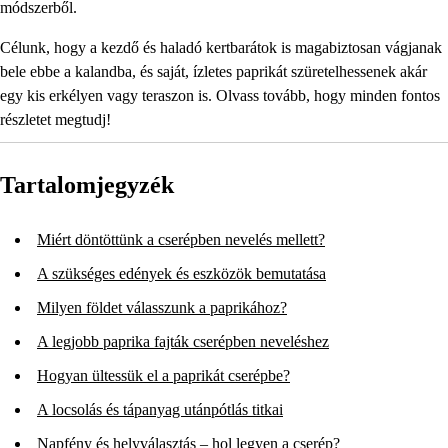
módszerből.
Célunk, hogy a kezdő és haladó kertbarátok is magabiztosan vágjanak
bele ebbe a kalandba, és saját, ízletes paprikát szüretelhessenek akár
egy kis erkélyen vagy teraszon is. Olvass tovább, hogy minden fontos
részletet megtudj!
Tartalomjegyzék
Miért döntöttünk a cserépben nevelés mellett?
A szükséges edények és eszközök bemutatása
Milyen földet válasszunk a paprikához?
A legjobb paprika fajták cserépben neveléshez
Hogyan ültessük el a paprikát cserépbe?
A locsolás és tápanyag utánpótlás titkai
Napfény és helyválasztás – hol legyen a cserép?