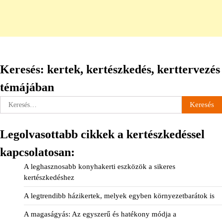
Keresés: kertek, kertészkedés, kerttervezés
témájában
Keresés:
Legolvasottabb cikkek a kertészkedéssel
kapcsolatosan:
A leghasznosabb konyhakerti eszközök a sikeres
kertészkedéshez
A legtrendibb házikertek, melyek egyben környezetbarátok is
A magaságyás: Az egyszerű és hatékony módja a