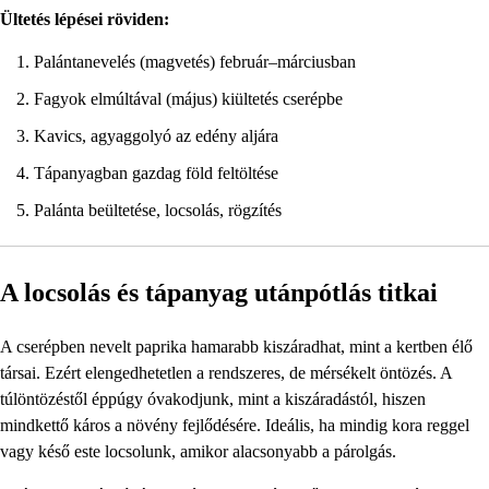
Ültetés lépései röviden:
Palántanevelés (magvetés) február–márciusban
Fagyok elmúltával (május) kiültetés cserépbe
Kavics, agyaggolyó az edény aljára
Tápanyagban gazdag föld feltöltése
Palánta beültetése, locsolás, rögzítés
A locsolás és tápanyag utánpótlás titkai
A cserépben nevelt paprika hamarabb kiszáradhat, mint a kertben élő
társai. Ezért elengedhetetlen a rendszeres, de mérsékelt öntözés. A
túlöntözéstől éppúgy óvakodjunk, mint a kiszáradástól, hiszen
mindkettő káros a növény fejlődésére. Ideális, ha mindig kora reggel
vagy késő este locsolunk, amikor alacsonyabb a párolgás.