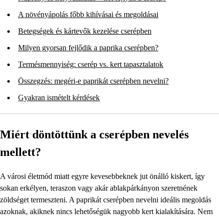
A növényápolás főbb kihívásai és megoldásai
Betegségek és kártevők kezelése cserépben
Milyen gyorsan fejlődik a paprika cserépben?
Termésmennyiség: cserép vs. kert tapasztalatok
Összegzés: megéri-e paprikát cserépben nevelni?
Gyakran ismételt kérdések
Miért döntöttünk a cserépben nevelés
mellett?
A városi életmód miatt egyre kevesebbeknek jut önálló kiskert, így
sokan erkélyen, teraszon vagy akár ablakpárkányon szeretnének
zöldséget termeszteni. A paprikát cserépben nevelni ideális megoldás
azoknak, akiknek nincs lehetőségük nagyobb kert kialakítására. Nem