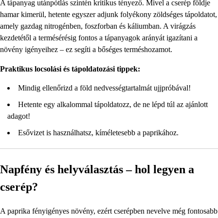
A tápanyag utánpótlás szintén kritikus tényező. Mivel a cserép földje
hamar kimerül, hetente egyszer adjunk folyékony zöldséges tápoldatot,
amely gazdag nitrogénben, foszforban és káliumban. A virágzás
kezdetétől a termésérésig fontos a tápanyagok arányát igazítani a
növény igényeihez – ez segíti a bőséges terméshozamot.
Praktikus locsolási és tápoldatozási tippek:
Mindig ellenőrizd a föld nedvességtartalmát ujjpróbával!
Hetente egy alkalommal tápoldatozz, de ne lépd túl az ajánlott
adagot!
Esővizet is használhatsz, kíméletesebb a paprikához.
Napfény és helyválasztás – hol legyen a
cserép?
A paprika fényigényes növény, ezért cserépben nevelve még fontosabb