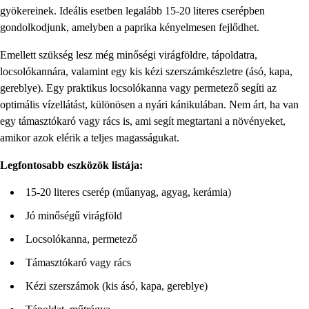
gyökereinek. Ideális esetben legalább 15-20 literes cserépben
gondolkodjunk, amelyben a paprika kényelmesen fejlődhet.
Emellett szükség lesz még minőségi virágföldre, tápoldatra,
locsolókannára, valamint egy kis kézi szerszámkészletre (ásó, kapa,
gereblye). Egy praktikus locsolókanna vagy permetező segíti az
optimális vízellátást, különösen a nyári kánikulában. Nem árt, ha van
egy támasztókaró vagy rács is, ami segít megtartani a növényeket,
amikor azok elérik a teljes magasságukat.
Legfontosabb eszközök listája:
15-20 literes cserép (műanyag, agyag, kerámia)
Jó minőségű virágföld
Locsolókanna, permetező
Támasztókaró vagy rács
Kézi szerszámok (kis ásó, kapa, gereblye)