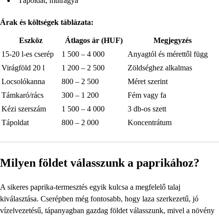
Tápoldat, műtrágya
Árak és költségek táblázata:
Eszköz
Átlagos ár (HUF)
Megjegyzés
15-20 l-es cserép
1 500 – 4 000
Anyagtól és mérettől függ
Virágföld 20 l
1 200 – 2 500
Zöldséghez alkalmas
Locsolókanna
800 – 2 500
Méret szerint
Támkaró/rács
300 – 1 200
Fém vagy fa
Kézi szerszám
1 500 – 4 000
3 db-os szett
Tápoldat
800 – 2 000
Koncentrátum
Milyen földet válasszunk a paprikához?
A sikeres paprika-termesztés egyik kulcsa a megfelelő talaj
kiválasztása. Cserépben még fontosabb, hogy laza szerkezetű, jó
vízelvezetésű, tápanyagban gazdag földet válasszunk, mivel a növény