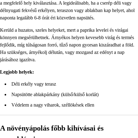
a megfelelő hely kiválasztása. A legideálisabb, ha a cserép déli vagy
délnyugati fekvésű erkélyen, teraszon vagy ablakban kap helyet, ahol
naponta legalább 6-8 órát éri közvetlen napsütés.
Kerüld a huzatos, szeles helyeket, mert a paprika levelei és virágai
könnyen megsérülhetnek. Árnyékos helyen kevesebb virág és termés
fejlődik, míg túlságosan forró, tűző napon gyorsan kiszáradhat a föld.
Ha szükséges, árnyékolj délután, vagy mozgasd az edényt a nap
járásához igazítva.
Legjobb helyek:
Déli erkély vagy terasz
Napsütötte ablakpárkány (külső/külső korlát)
Védelem a nagy viharok, széllökések ellen
A növényápolás főbb kihívásai és