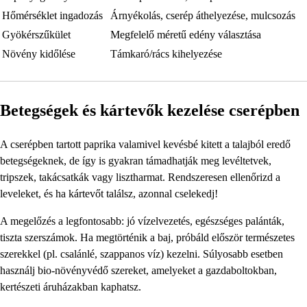
Hőmérséklet ingadozás
Árnyékolás, cserép áthelyezése, mulcsozás
Gyökérszűkület
Megfelelő méretű edény választása
Növény kidőlése
Támkaró/rács kihelyezése
Betegségek és kártevők kezelése cserépben
A cserépben tartott paprika valamivel kevésbé kitett a talajból eredő
betegségeknek, de így is gyakran támadhatják meg levéltetvek,
tripszek, takácsatkák vagy lisztharmat. Rendszeresen ellenőrizd a
leveleket, és ha kártevőt találsz, azonnal cselekedj!
A megelőzés a legfontosabb: jó vízelvezetés, egészséges palánták,
tiszta szerszámok. Ha megtörténik a baj, próbáld először természetes
szerekkel (pl. csalánlé, szappanos víz) kezelni. Súlyosabb esetben
használj bio-növényvédő szereket, amelyeket a gazdaboltokban,
kertészeti áruházakban kaphatsz.