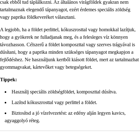
csak ebből tud táplálkozni. Az általános virágföldek gyakran nem
tartalmaznak elegendő tápanyagot, ezért érdemes speciális zöldség
vagy paprika földkeveréket választani.
A legjobb, ha a földet perlittel, kókuszrosttal vagy homokkal lazítjuk,
hogy a gyökerek ne fulladjanak meg, és a felesleges víz könnyen
távozhasson. Célszerű a földet komposzttal vagy szerves trágyával is
dúsítani, hogy a paprika minden szükséges tápanyagot megkapjon a
fejlődéshez. Ne használjunk kertből kiásott földet, mert az tartalmazhat
gyommagvakat, kártevőket vagy betegségeket.
Tippek:
Használj speciális zöldségföldet, komposzttal dúsítva.
Lazítsd kókuszrosttal vagy perlittel a földet.
Biztosítsd a jó vízelvezetést: az edény alján legyen kavics,
agyaggolyó réteg.