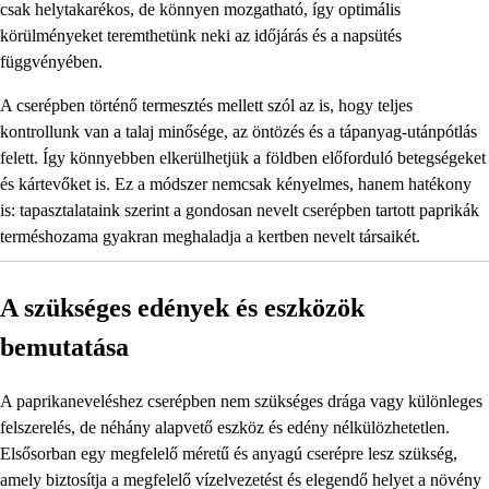
csak helytakarékos, de könnyen mozgatható, így optimális
körülményeket teremthetünk neki az időjárás és a napsütés
függvényében.
A cserépben történő termesztés mellett szól az is, hogy teljes
kontrollunk van a talaj minősége, az öntözés és a tápanyag-utánpótlás
felett. Így könnyebben elkerülhetjük a földben előforduló betegségeket
és kártevőket is. Ez a módszer nemcsak kényelmes, hanem hatékony
is: tapasztalataink szerint a gondosan nevelt cserépben tartott paprikák
terméshozama gyakran meghaladja a kertben nevelt társaikét.
A szükséges edények és eszközök
bemutatása
A paprikaneveléshez cserépben nem szükséges drága vagy különleges
felszerelés, de néhány alapvető eszköz és edény nélkülözhetetlen.
Elsősorban egy megfelelő méretű és anyagú cserépre lesz szükség,
amely biztosítja a megfelelő vízelvezetést és elegendő helyet a növény