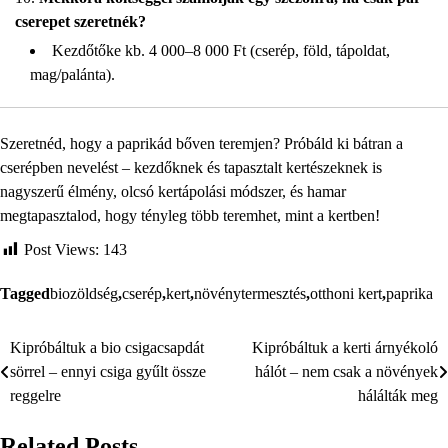
cserepet szeretnék?
Kezdőtőke kb. 4 000–8 000 Ft (cserép, föld, tápoldat,
mag/palánta).
Szeretnéd, hogy a paprikád bőven teremjen? Próbáld ki bátran a
cserépben nevelést – kezdőknek és tapasztalt kertészeknek is
nagyszerű élmény, olcsó kertápolási módszer, és hamar
megtapasztalod, hogy tényleg több teremhet, mint a kertben!
Post Views:
143
Tagged
biozöldség
,
cserép
,
kert
,
növénytermesztés
,
otthoni kert
,
paprika
Kipróbáltuk a bio csigacsapdát
Kipróbáltuk a kerti árnyékoló
Bejegyzés
sörrel – ennyi csiga gyűlt össze
hálót – nem csak a növények
navigáció
reggelre
hálálták meg
Related Posts