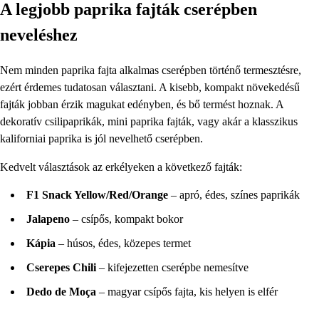
A legjobb paprika fajták cserépben
neveléshez
Nem minden paprika fajta alkalmas cserépben történő termesztésre,
ezért érdemes tudatosan választani. A kisebb, kompakt növekedésű
fajták jobban érzik magukat edényben, és bő termést hoznak. A
dekoratív csilipaprikák, mini paprika fajták, vagy akár a klasszikus
kaliforniai paprika is jól nevelhető cserépben.
Kedvelt választások az erkélyeken a következő fajták:
F1 Snack Yellow/Red/Orange
– apró, édes, színes paprikák
Jalapeno
– csípős, kompakt bokor
Kápia
– húsos, édes, közepes termet
Cserepes Chili
– kifejezetten cserépbe nemesítve
Dedo de Moça
– magyar csípős fajta, kis helyen is elfér