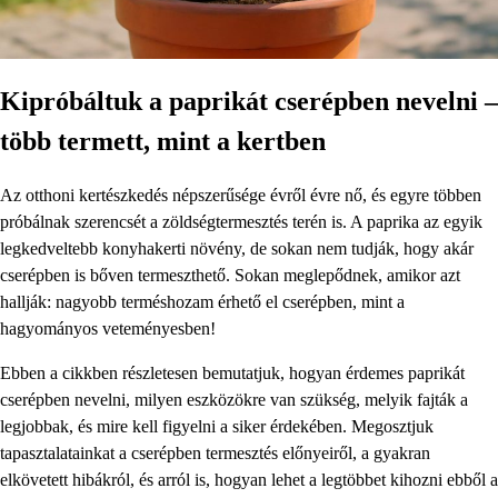
Kipróbáltuk a paprikát cserépben nevelni –
több termett, mint a kertben
Az otthoni kertészkedés népszerűsége évről évre nő, és egyre többen
próbálnak szerencsét a zöldségtermesztés terén is. A paprika az egyik
legkedveltebb konyhakerti növény, de sokan nem tudják, hogy akár
cserépben is bőven termeszthető. Sokan meglepődnek, amikor azt
hallják: nagyobb terméshozam érhető el cserépben, mint a
hagyományos veteményesben!
Ebben a cikkben részletesen bemutatjuk, hogyan érdemes paprikát
cserépben nevelni, milyen eszközökre van szükség, melyik fajták a
legjobbak, és mire kell figyelni a siker érdekében. Megosztjuk
tapasztalatainkat a cserépben termesztés előnyeiről, a gyakran
elkövetett hibákról, és arról is, hogyan lehet a legtöbbet kihozni ebből a