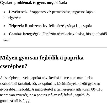
Gyakori problémák és gyors megoldások:
Levéltetvek
: Szappanos víz permetezése, ragacsos lapok
kihelyezése
Tripszek
: Rendszeres levelellenőrzés, sárga lap csapda
Gombás betegségek
: Fertőzött részek eltávolítása, bio gombaölő
szer
Milyen gyorsan fejlődik a paprika
cserépben?
A cserépben nevelt paprika növekedési üteme nem marad el a
szabadföldi társaitól, sőt, az optimális körülmények között gyakran
gyorsabban fejlődik. A magvetéstől a termésérésig átlagosan 80–110
napra van szükség, de a pontos idő az időjárástól, fajtától és
gondozástól is függ.