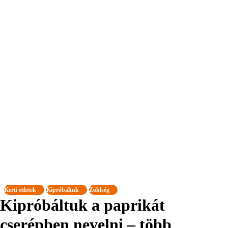
Kerti ötletek
Kipróbáltuk
Zöldség
Kipróbáltuk a paprikát
cserépben nevelni – több