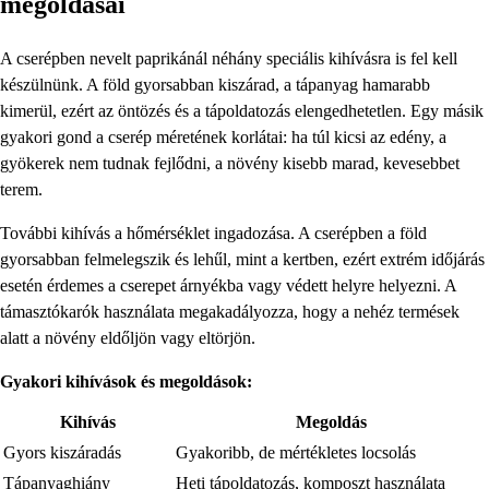
megoldásai
A cserépben nevelt paprikánál néhány speciális kihívásra is fel kell
készülnünk. A föld gyorsabban kiszárad, a tápanyag hamarabb
kimerül, ezért az öntözés és a tápoldatozás elengedhetetlen. Egy másik
gyakori gond a cserép méretének korlátai: ha túl kicsi az edény, a
gyökerek nem tudnak fejlődni, a növény kisebb marad, kevesebbet
terem.
További kihívás a hőmérséklet ingadozása. A cserépben a föld
gyorsabban felmelegszik és lehűl, mint a kertben, ezért extrém időjárás
esetén érdemes a cserepet árnyékba vagy védett helyre helyezni. A
támasztókarók használata megakadályozza, hogy a nehéz termések
alatt a növény eldőljön vagy eltörjön.
Gyakori kihívások és megoldások:
Kihívás
Megoldás
Gyors kiszáradás
Gyakoribb, de mértékletes locsolás
Tápanyaghiány
Heti tápoldatozás, komposzt használata