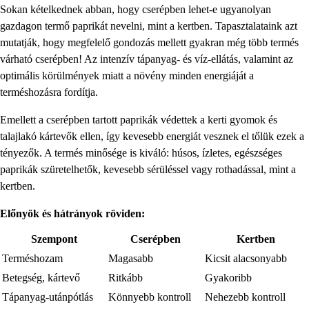
Sokan kételkednek abban, hogy cserépben lehet-e ugyanolyan
gazdagon termő paprikát nevelni, mint a kertben. Tapasztalataink azt
mutatják, hogy megfelelő gondozás mellett gyakran még több termés
várható cserépben! Az intenzív tápanyag- és víz-ellátás, valamint az
optimális körülmények miatt a növény minden energiáját a
terméshozásra fordítja.
Emellett a cserépben tartott paprikák védettek a kerti gyomok és
talajlakó kártevők ellen, így kevesebb energiát vesznek el tőlük ezek a
tényezők. A termés minősége is kiváló: húsos, ízletes, egészséges
paprikák szüretelhetők, kevesebb sérüléssel vagy rothadással, mint a
kertben.
Előnyök és hátrányok röviden:
Szempont
Cserépben
Kertben
Terméshozam
Magasabb
Kicsit alacsonyabb
Betegség, kártevő
Ritkább
Gyakoribb
Tápanyag-utánpótlás
Könnyebb kontroll
Nehezebb kontroll