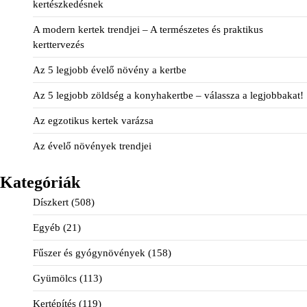
kertészkedésnek
A modern kertek trendjei – A természetes és praktikus
kerttervezés
Az 5 legjobb évelő növény a kertbe
Az 5 legjobb zöldség a konyhakertbe – válassza a legjobbakat!
Az egzotikus kertek varázsa
Az évelő növények trendjei
Kategóriák
Díszkert
(508)
Egyéb
(21)
Fűszer és gyógynövények
(158)
Gyümölcs
(113)
Kertépítés
(119)