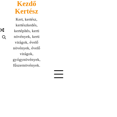
Kezdő
Skip
to
Kertész
content
Kert, kertész,
kertészkedés,
kertépítés, kerti
növények, kerti
virágok, évelő
növények, évelő
virágok,
gyógynövények,
fűszernövények.