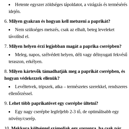
Hetente egyszer zöldséges tápoldatot, a virágzás és termésérés
idején.
Milyen gyakran és hogyan kell metszeni a paprikát?
Nem szükséges metszés, csak az elhalt, beteg leveleket
távolítsd el.
Milyen helyen érzi legjobban magát a paprika cserépben?
Meleg, napos, szélvédett helyen, déli vagy délnyugati fekvésű
teraszon, erkélyen.
Milyen kártevők támadhatják meg a paprikát cserépben, és
hogyan védekezzek ellenük?
Levéltetvek, tripszek, atka – természetes szerekkel, rendszeres
ellenőrzéssel.
Lehet több paprikatövet egy cserépbe ültetni?
Egy nagy cserépbe legfeljebb 2-3 tő, de optimálisabb egy
növény/cserép.
Mekkora költséggel számoljak egy szezonra, ha csak pár