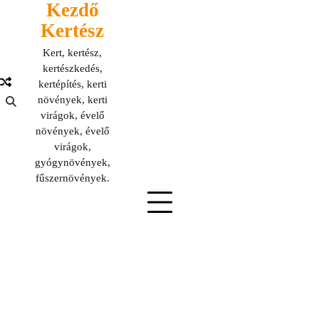
Kezdő
Skip
to
Kertész
content
Kert, kertész,
kertészkedés,
kertépítés, kerti
növények, kerti
virágok, évelő
növények, évelő
virágok,
gyógynövények,
fűszernövények.