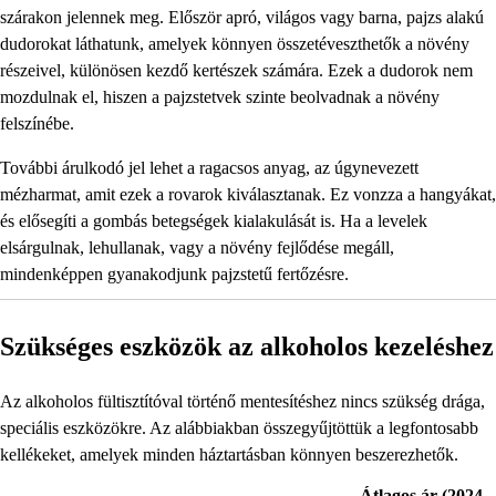
szárakon jelennek meg. Először apró, világos vagy barna, pajzs alakú
dudorokat láthatunk, amelyek könnyen összetéveszthetők a növény
részeivel, különösen kezdő kertészek számára. Ezek a dudorok nem
mozdulnak el, hiszen a pajzstetvek szinte beolvadnak a növény
felszínébe.
További árulkodó jel lehet a ragacsos anyag, az úgynevezett
mézharmat, amit ezek a rovarok kiválasztanak. Ez vonzza a hangyákat,
és elősegíti a gombás betegségek kialakulását is. Ha a levelek
elsárgulnak, lehullanak, vagy a növény fejlődése megáll,
mindenképpen gyanakodjunk pajzstetű fertőzésre.
Szükséges eszközök az alkoholos kezeléshez
Az alkoholos fültisztítóval történő mentesítéshez nincs szükség drága,
speciális eszközökre. Az alábbiakban összegyűjtöttük a legfontosabb
kellékeket, amelyek minden háztartásban könnyen beszerezhetők.
Átlagos ár (2024