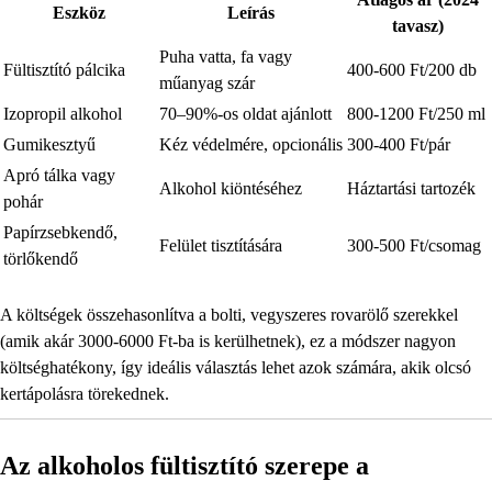
Eszköz
Leírás
tavasz)
Puha vatta, fa vagy
Fültisztító pálcika
400-600 Ft/200 db
műanyag szár
Izopropil alkohol
70–90%-os oldat ajánlott
800-1200 Ft/250 ml
Gumikesztyű
Kéz védelmére, opcionális
300-400 Ft/pár
Apró tálka vagy
Alkohol kiöntéséhez
Háztartási tartozék
pohár
Papírzsebkendő,
Felület tisztítására
300-500 Ft/csomag
törlőkendő
A költségek összehasonlítva a bolti, vegyszeres rovarölő szerekkel
(amik akár 3000-6000 Ft-ba is kerülhetnek), ez a módszer nagyon
költséghatékony, így ideális választás lehet azok számára, akik olcsó
kertápolásra törekednek.
Az alkoholos fültisztító szerepe a