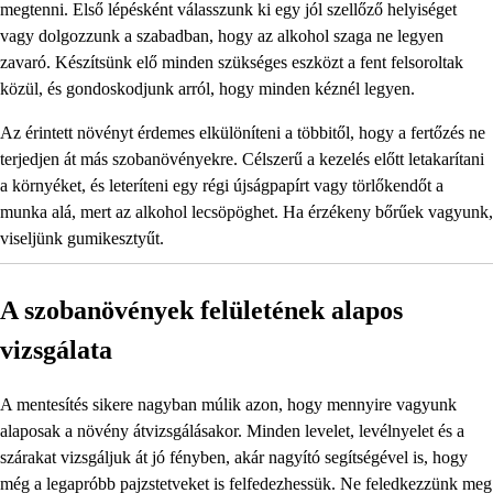
megtenni. Első lépésként válasszunk ki egy jól szellőző helyiséget
vagy dolgozzunk a szabadban, hogy az alkohol szaga ne legyen
zavaró. Készítsünk elő minden szükséges eszközt a fent felsoroltak
közül, és gondoskodjunk arról, hogy minden kéznél legyen.
Az érintett növényt érdemes elkülöníteni a többitől, hogy a fertőzés ne
terjedjen át más szobanövényekre. Célszerű a kezelés előtt letakarítani
a környéket, és leteríteni egy régi újságpapírt vagy törlőkendőt a
munka alá, mert az alkohol lecsöpöghet. Ha érzékeny bőrűek vagyunk,
viseljünk gumikesztyűt.
A szobanövények felületének alapos
vizsgálata
A mentesítés sikere nagyban múlik azon, hogy mennyire vagyunk
alaposak a növény átvizsgálásakor. Minden levelet, levélnyelet és a
szárakat vizsgáljuk át jó fényben, akár nagyító segítségével is, hogy
még a legapróbb pajzstetveket is felfedezhessük. Ne feledkezzünk meg