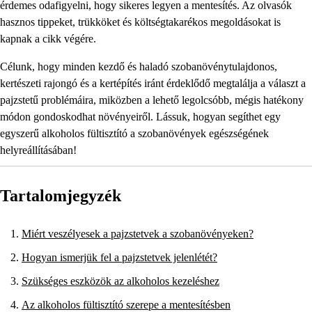
érdemes odafigyelni, hogy sikeres legyen a mentesítés. Az olvasók
hasznos tippeket, trükköket és költségtakarékos megoldásokat is
kapnak a cikk végére.
Célunk, hogy minden kezdő és haladó szobanövénytulajdonos,
kertészeti rajongó és a kertépítés iránt érdeklődő megtalálja a választ a
pajzstetű problémáira, miközben a lehető legolcsóbb, mégis hatékony
módon gondoskodhat növényeiről. Lássuk, hogyan segíthet egy
egyszerű alkoholos fültisztító a szobanövények egészségének
helyreállításában!
Tartalomjegyzék
Miért veszélyesek a pajzstetvek a szobanövényeken?
Hogyan ismerjük fel a pajzstetvek jelenlétét?
Szükséges eszközök az alkoholos kezeléshez
Az alkoholos fültisztító szerepe a mentesítésben