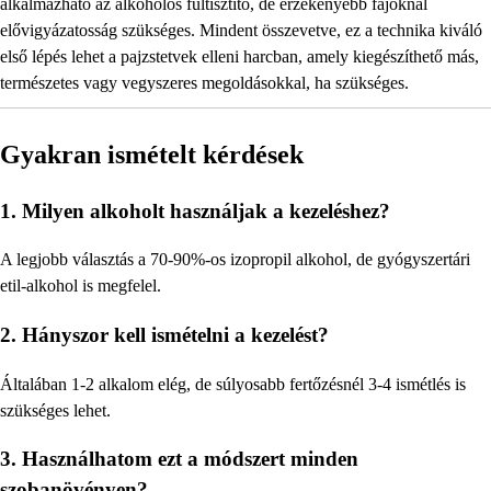
alkalmazható az alkoholos fültisztító, de érzékenyebb fajoknál
elővigyázatosság szükséges. Mindent összevetve, ez a technika kiváló
első lépés lehet a pajzstetvek elleni harcban, amely kiegészíthető más,
természetes vagy vegyszeres megoldásokkal, ha szükséges.
Gyakran ismételt kérdések
1. Milyen alkoholt használjak a kezeléshez?
A legjobb választás a 70-90%-os izopropil alkohol, de gyógyszertári
etil-alkohol is megfelel.
2. Hányszor kell ismételni a kezelést?
Általában 1-2 alkalom elég, de súlyosabb fertőzésnél 3-4 ismétlés is
szükséges lehet.
3. Használhatom ezt a módszert minden
szobanövényen?