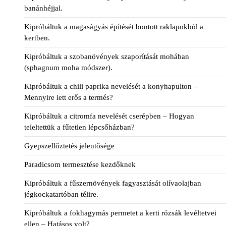
banánhéjjal.
Kipróbáltuk a magaságyás építését bontott raklapokból a
kertben.
Kipróbáltuk a szobanövények szaporítását mohában
(sphagnum moha módszer).
Kipróbáltuk a chili paprika nevelését a konyhapulton –
Mennyire lett erős a termés?
Kipróbáltuk a citromfa nevelését cserépben – Hogyan
teleltettük a fűtetlen lépcsőházban?
Gyepszellőztetés jelentősége
Paradicsom termesztése kezdőknek
Kipróbáltuk a fűszernövények fagyasztását olívaolajban
jégkockatartóban télire.
Kipróbáltuk a fokhagymás permetet a kerti rózsák levéltetvei
ellen – Hatásos volt?