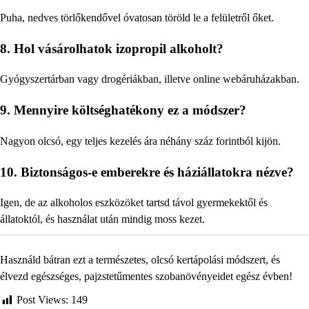
Puha, nedves törlőkendővel óvatosan töröld le a felületről őket.
8. Hol vásárolhatok izopropil alkoholt?
Gyógyszertárban vagy drogériákban, illetve online webáruházakban.
9. Mennyire költséghatékony ez a módszer?
Nagyon olcsó, egy teljes kezelés ára néhány száz forintból kijön.
10. Biztonságos-e emberekre és háziállatokra nézve?
Igen, de az alkoholos eszközöket tartsd távol gyermekektől és
állatoktól, és használat után mindig moss kezet.
Használd bátran ezt a természetes, olcsó kertápolási módszert, és
élvezd egészséges, pajzstetűmentes szobanövényeidet egész évben!
Post Views:
149