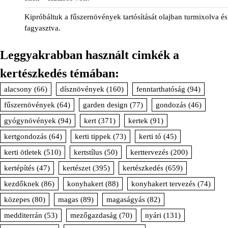
Kipróbáltuk a fűszernövények tartósítását olajban turmixolva és
fagyasztva.
Leggyakrabban használt cimkék a
kertészkedés témában:
alacsony
(66)
dísznövények
(160)
fenntarthatóság
(94)
fűszernövények
(64)
garden design
(77)
gondozás
(46)
gyógynövények
(94)
kert
(371)
kertek
(91)
kertgondozás
(64)
kerti tippek
(73)
kerti tó
(45)
kerti ötletek
(510)
kertstílus
(50)
kerttervezés
(200)
kertépítés
(47)
kertészet
(395)
kertészkedés
(659)
kezdőknek
(86)
konyhakert
(88)
konyhakert tervezés
(74)
közepes
(80)
magas
(89)
magaságyás
(82)
medditerrán
(53)
mezőgazdaság
(70)
nyári
(131)