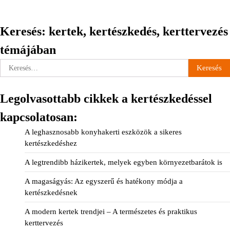
Keresés: kertek, kertészkedés, kerttervezés
témájában
Keresés:
Legolvasottabb cikkek a kertészkedéssel
kapcsolatosan:
A leghasznosabb konyhakerti eszközök a sikeres
kertészkedéshez
A legtrendibb házikertek, melyek egyben környezetbarátok is
A magaságyás: Az egyszerű és hatékony módja a
kertészkedésnek
A modern kertek trendjei – A természetes és praktikus
kerttervezés