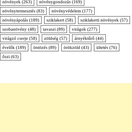
növények
(263)
növénygondozás
(169)
növénytermesztés
(83)
növényvédelem
(177)
növényápolás
(189)
sziklakert
(58)
sziklakerti növények
(57)
szobanövény
(48)
tavaszi
(89)
virágok
(277)
virágzó cserje
(58)
zöldség
(57)
árnyéktűrő
(44)
évelők
(189)
öntözés
(89)
örökzöld
(43)
ültetés
(76)
őszi
(63)