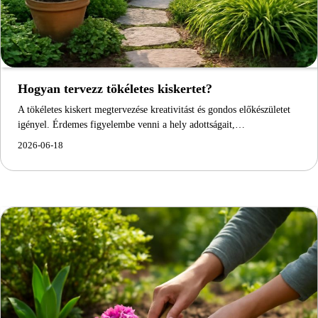
Hogyan tervezz tökéletes kiskertet?
A tökéletes kiskert megtervezése kreativitást és gondos előkészületet
igényel. Érdemes figyelembe venni a hely adottságait,…
2026-06-18