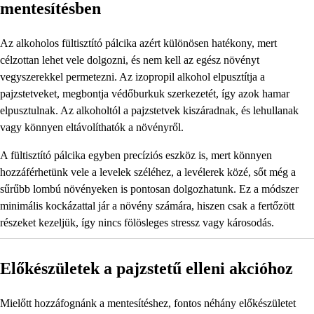
mentesítésben
Az alkoholos fültisztító pálcika azért különösen hatékony, mert
célzottan lehet vele dolgozni, és nem kell az egész növényt
vegyszerekkel permetezni. Az izopropil alkohol elpusztítja a
pajzstetveket, megbontja védőburkuk szerkezetét, így azok hamar
elpusztulnak. Az alkoholtól a pajzstetvek kiszáradnak, és lehullanak
vagy könnyen eltávolíthatók a növényről.
A fültisztító pálcika egyben precíziós eszköz is, mert könnyen
hozzáférhetünk vele a levelek széléhez, a levélerek közé, sőt még a
sűrűbb lombú növényeken is pontosan dolgozhatunk. Ez a módszer
minimális kockázattal jár a növény számára, hiszen csak a fertőzött
részeket kezeljük, így nincs fölösleges stressz vagy károsodás.
Előkészületek a pajzstetű elleni akcióhoz
Mielőtt hozzáfognánk a mentesítéshez, fontos néhány előkészületet