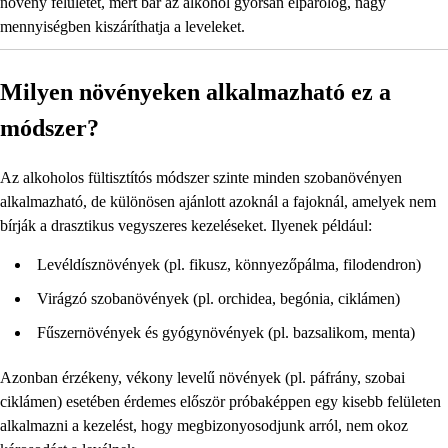
növény felületét, mert bár az alkohol gyorsan elpárolog, nagy
mennyiségben kiszáríthatja a leveleket.
Milyen növényeken alkalmazható ez a
módszer?
Az alkoholos fültisztítós módszer szinte minden szobanövényen
alkalmazható, de különösen ajánlott azoknál a fajoknál, amelyek nem
bírják a drasztikus vegyszeres kezeléseket. Ilyenek például:
Levéldísznövények (pl. fikusz, könnyezőpálma, filodendron)
Virágzó szobanövények (pl. orchidea, begónia, ciklámen)
Fűszernövények és gyógynövények (pl. bazsalikom, menta)
Azonban érzékeny, vékony levelű növények (pl. páfrány, szobai
ciklámen) esetében érdemes először próbaképpen egy kisebb felületen
alkalmazni a kezelést, hogy megbizonyosodjunk arról, nem okoz