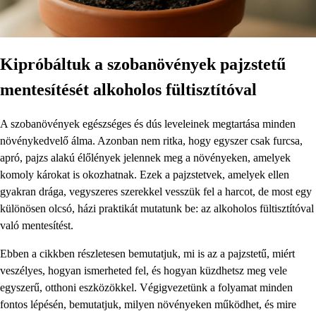
Kipróbáltuk a szobanövények pajzstetű
mentesítését alkoholos fültisztítóval
A szobanövények egészséges és dús leveleinek megtartása minden
növénykedvelő álma. Azonban nem ritka, hogy egyszer csak furcsa,
apró, pajzs alakú élőlények jelennek meg a növényeken, amelyek
komoly károkat is okozhatnak. Ezek a pajzstetvek, amelyek ellen
gyakran drága, vegyszeres szerekkel vesszük fel a harcot, de most egy
különösen olcsó, házi praktikát mutatunk be: az alkoholos fültisztítóval
való mentesítést.
Ebben a cikkben részletesen bemutatjuk, mi is az a pajzstetű, miért
veszélyes, hogyan ismerheted fel, és hogyan küzdhetsz meg vele
egyszerű, otthoni eszközökkel. Végigvezetünk a folyamat minden
fontos lépésén, bemutatjuk, milyen növényeken működhet, és mire