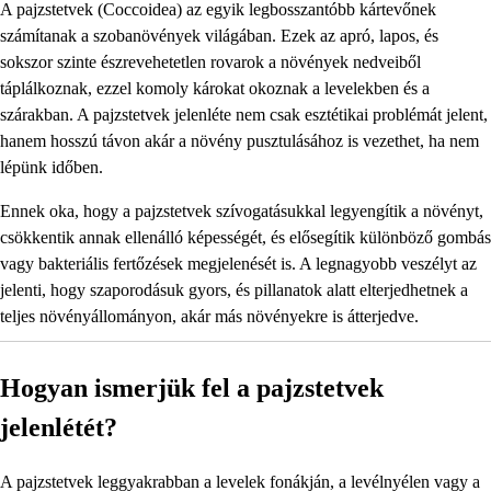
A pajzstetvek (Coccoidea) az egyik legbosszantóbb kártevőnek
számítanak a szobanövények világában. Ezek az apró, lapos, és
sokszor szinte észrevehetetlen rovarok a növények nedveiből
táplálkoznak, ezzel komoly károkat okoznak a levelekben és a
szárakban. A pajzstetvek jelenléte nem csak esztétikai problémát jelent,
hanem hosszú távon akár a növény pusztulásához is vezethet, ha nem
lépünk időben.
Ennek oka, hogy a pajzstetvek szívogatásukkal legyengítik a növényt,
csökkentik annak ellenálló képességét, és elősegítik különböző gombás
vagy bakteriális fertőzések megjelenését is. A legnagyobb veszélyt az
jelenti, hogy szaporodásuk gyors, és pillanatok alatt elterjedhetnek a
teljes növényállományon, akár más növényekre is átterjedve.
Hogyan ismerjük fel a pajzstetvek
jelenlétét?
A pajzstetvek leggyakrabban a levelek fonákján, a levélnyélen vagy a