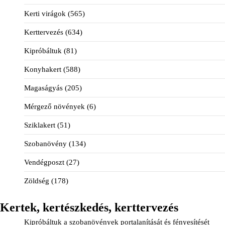
Kerti virágok
(565)
Kerttervezés
(634)
Kipróbáltuk
(81)
Konyhakert
(588)
Magaságyás
(205)
Mérgező növények
(6)
Sziklakert
(51)
Szobanövény
(134)
Vendégposzt
(27)
Zöldség
(178)
Kertek, kertészkedés, kerttervezés
Kipróbáltuk a szobanövények portalanítását és fényesítését