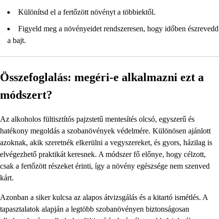
Különítsd el a fertőzött növényt a többiektől.
Figyeld meg a növényeidet rendszeresen, hogy időben észrevedd
a bajt.
Összefoglalás: megéri-e alkalmazni ezt a
módszert?
Az alkoholos fültisztítós pajzstetű mentesítés olcsó, egyszerű és
hatékony megoldás a szobanövények védelmére. Különösen ajánlott
azoknak, akik szeretnék elkerülni a vegyszereket, és gyors, házilag is
elvégezhető praktikát keresnek. A módszer fő előnye, hogy célzott,
csak a fertőzött részeket érinti, így a növény egészsége nem szenved
kárt.
Azonban a siker kulcsa az alapos átvizsgálás és a kitartó ismétlés. A
tapasztalatok alapján a legtöbb szobanövényen biztonságosan