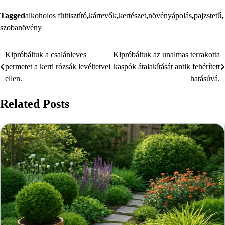
Tagged
alkoholos fültisztító
,
kártevők
,
kertészet
,
növényápolás
,
pajzstetű
,
szobanövény
Kipróbáltuk a csalánleves
Kipróbáltuk az unalmas terrakotta
Bejegyzés
permetet a kerti rózsák levéltetvei
kaspók átalakítását antik fehérített
navigáció
ellen.
hatásúvá.
Related Posts