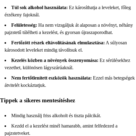
Túl sok alkohol használata:
Ez károsíthatja a leveleket, főleg
érzékeny fajoknál.
Felületesség:
Ha nem vizsgáljuk át alaposan a növényt, néhány
pajzstetű túlélheti a kezelést, és gyorsan újraszaporodhat.
Fertőzött részek eltávolításának elmulasztása:
A súlyosan
károsodott leveleket mindig távolítsuk el.
Kezelés közben a növények összenyomása:
Ez sérülésekhez
vezethet, különösen lágyszárúaknál.
Nem fertőtlenített eszközök használata:
Ezzel más betegségek
átvitelét kockáztatjuk.
Tippek a sikeres mentesítéshez
Mindig használj friss alkoholt és tiszta pálcikát.
Kezdd el a kezelést minél hamarabb, amint felfedezed a
pajzstetveket.