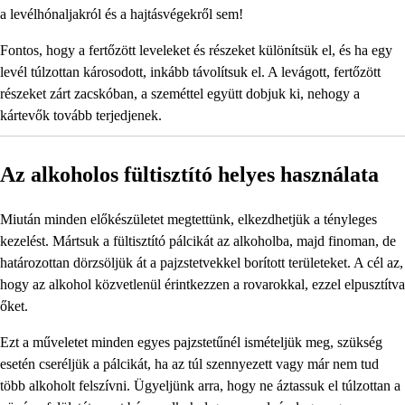
a levélhónaljakról és a hajtásvégekről sem!
Fontos, hogy a fertőzött leveleket és részeket különítsük el, és ha egy
levél túlzottan károsodott, inkább távolítsuk el. A levágott, fertőzött
részeket zárt zacskóban, a szeméttel együtt dobjuk ki, nehogy a
kártevők tovább terjedjenek.
Az alkoholos fültisztító helyes használata
Miután minden előkészületet megtettünk, elkezdhetjük a tényleges
kezelést. Mártsuk a fültisztító pálcikát az alkoholba, majd finoman, de
határozottan dörzsöljük át a pajzstetvekkel borított területeket. A cél az,
hogy az alkohol közvetlenül érintkezzen a rovarokkal, ezzel elpusztítva
őket.
Ezt a műveletet minden egyes pajzstetűnél ismételjük meg, szükség
esetén cseréljük a pálcikát, ha az túl szennyezett vagy már nem tud
több alkoholt felszívni. Ügyeljünk arra, hogy ne áztassuk el túlzottan a