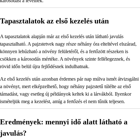
károsodást a levélnek.
Tapasztalatok az első kezelés után
A tapasztalatok alapján már az első kezelés után látható javulás
tapasztalható. A pajzstetvek nagy része néhány óra elteltével elszárad,
könnyen lehúzható a növény felületéről, és a fertőzött részeken is
csökken a károsodás mértéke. A növények szinte fellélegeznek, és
rövid időn belül újra fejlődésnek indulhatnak.
Az első kezelés után azonban érdemes pár nap múlva ismét átvizsgálni
a növényt, mert elképzelhető, hogy néhány pajzstetű túlélte az első
támadást, vagy esetleg új példányok keltek ki a lárvákból. Ilyenkor
ismételjük meg a kezelést, amíg a fertőzés el nem tűnik teljesen.
Eredmények: mennyi idő alatt látható a
javulás?