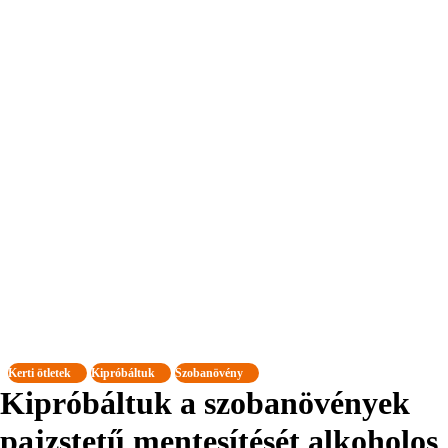
Kerti ötletek
Kipróbáltuk
Szobanövény
Kipróbáltuk a szobanövények
pajzstetű mentesítését alkoholos