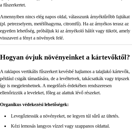
a fűszerkertet.
Amennyiben nincs elég napos oldal, válasszunk árnyéktűrőbb fajtákat
(pl. petrezselyem, metélőhagyma, citromfű). Ha az árnyékos terasz az
egyetlen lehetőség, próbáljuk ki az árnyékoló hálót vagy tükröt, amely
visszaveri a fényt a növények felé.
Hogyan óvjuk növényeinket a kártevőktől?
A raklapos vertikális fűszerkert kevésbé hajlamos a talajlakó kártevők,
például csigák támadására, de a levéltetvek, takácsatkák vagy tripszek
így is megjelenhetnek. A megelőzés érdekében rendszeresen
ellenőrizzük a leveleket, főleg az alattuk lévő részeket.
Organikus védekezési lehetőségek:
Levegőztessük a növényeket, ne legyen túl sűrű az ültetés.
Kézi lemosás langyos vízzel vagy szappanos oldattal.