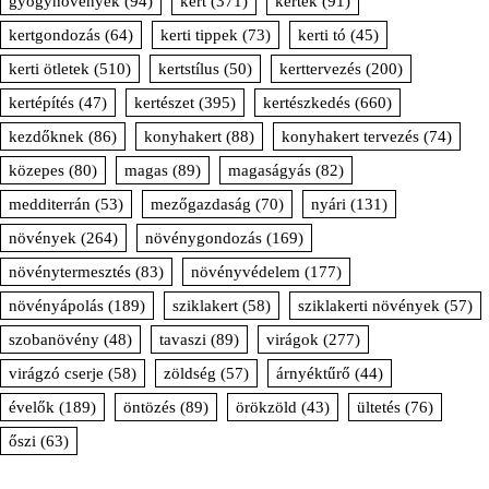
gyógynövények
(94)
kert
(371)
kertek
(91)
kertgondozás
(64)
kerti tippek
(73)
kerti tó
(45)
kerti ötletek
(510)
kertstílus
(50)
kerttervezés
(200)
kertépítés
(47)
kertészet
(395)
kertészkedés
(660)
kezdőknek
(86)
konyhakert
(88)
konyhakert tervezés
(74)
közepes
(80)
magas
(89)
magaságyás
(82)
medditerrán
(53)
mezőgazdaság
(70)
nyári
(131)
növények
(264)
növénygondozás
(169)
növénytermesztés
(83)
növényvédelem
(177)
növényápolás
(189)
sziklakert
(58)
sziklakerti növények
(57)
szobanövény
(48)
tavaszi
(89)
virágok
(277)
virágzó cserje
(58)
zöldség
(57)
árnyéktűrő
(44)
évelők
(189)
öntözés
(89)
örökzöld
(43)
ültetés
(76)
őszi
(63)