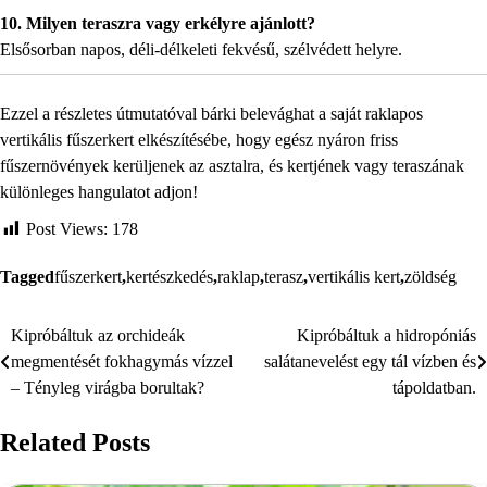
10. Milyen teraszra vagy erkélyre ajánlott?
Elsősorban napos, déli-délkeleti fekvésű, szélvédett helyre.
Ezzel a részletes útmutatóval bárki belevághat a saját raklapos
vertikális fűszerkert elkészítésébe, hogy egész nyáron friss
fűszernövények kerüljenek az asztalra, és kertjének vagy teraszának
különleges hangulatot adjon!
Post Views:
178
Tagged
fűszerkert
,
kertészkedés
,
raklap
,
terasz
,
vertikális kert
,
zöldség
Kipróbáltuk az orchideák
Kipróbáltuk a hidropóniás
Bejegyzés
megmentését fokhagymás vízzel
salátanevelést egy tál vízben és
navigáció
– Tényleg virágba borultak?
tápoldatban.
Related Posts