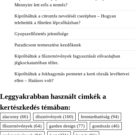
Mennyire lett erős a termés?
Kipróbáltuk a citromfa nevelését cserépben – Hogyan
teleltettük a fűtetlen lépcsőházban?
Gyepszellőztetés jelentősége
Paradicsom termesztése kezdőknek
Kipróbáltuk a fűszernövények fagyasztását olívaolajban
jégkockatartóban télire.
Kipróbáltuk a fokhagymás permetet a kerti rózsák levéltetvei
ellen – Hatásos volt?
Leggyakrabban használt cimkék a
kertészkedés témában:
alacsony
(66)
dísznövények
(160)
fenntarthatóság
(94)
fűszernövények
(64)
garden design
(77)
gondozás
(46)