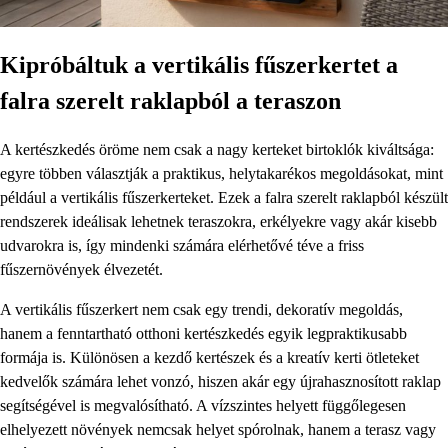
Kipróbáltuk a vertikális fűszerkertet a
falra szerelt raklapból a teraszon
A kertészkedés öröme nem csak a nagy kerteket birtoklók kiváltsága:
egyre többen választják a praktikus, helytakarékos megoldásokat, mint
például a vertikális fűszerkerteket. Ezek a falra szerelt raklapból készült
rendszerek ideálisak lehetnek teraszokra, erkélyekre vagy akár kisebb
udvarokra is, így mindenki számára elérhetővé téve a friss
fűszernövények élvezetét.
A vertikális fűszerkert nem csak egy trendi, dekoratív megoldás,
hanem a fenntartható otthoni kertészkedés egyik legpraktikusabb
formája is. Különösen a kezdő kertészek és a kreatív kerti ötleteket
kedvelők számára lehet vonzó, hiszen akár egy újrahasznosított raklap
segítségével is megvalósítható. A vízszintes helyett függőlegesen
elhelyezett növények nemcsak helyet spórolnak, hanem a terasz vagy