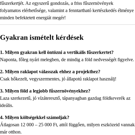
fűszerkertjét. Az egyszerű gondozás, a friss fűszernövények
folyamatos elérhetősége, valamint a fenntartható kertészkedés élménye
minden befektetett energiát megér!
Gyakran ismételt kérdések
1. Milyen gyakran kell öntözni a vertikális fűszerkertet?
Naponta, főleg nyári melegben, de mindig a föld nedvességét figyelve.
2. Milyen raklapot válasszak ehhez a projekthez?
Csak hőkezelt, vegyszermentes, jó állapotú raklapot használj!
3. Milyen föld a legjobb fűszernövényekhez?
Laza szerkezetű, jó vízáteresztő, tápanyagban gazdag földkeverék az
ideális.
4. Milyen költségekkel számoljak?
Átlagosan 12 000 – 25 000 Ft, attól függően, milyen eszközeid vannak
már otthon.