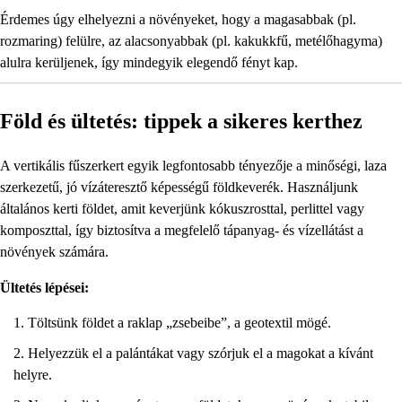
Érdemes úgy elhelyezni a növényeket, hogy a magasabbak (pl.
rozmaring) felülre, az alacsonyabbak (pl. kakukkfű, metélőhagyma)
alulra kerüljenek, így mindegyik elegendő fényt kap.
Föld és ültetés: tippek a sikeres kerthez
A vertikális fűszerkert egyik legfontosabb tényezője a minőségi, laza
szerkezetű, jó vízáteresztő képességű földkeverék. Használjunk
általános kerti földet, amit keverjünk kókuszrosttal, perlittel vagy
komposzttal, így biztosítva a megfelelő tápanyag- és vízellátást a
növények számára.
Ültetés lépései:
Töltsünk földet a raklap „zsebeibe”, a geotextil mögé.
Helyezzük el a palántákat vagy szórjuk el a magokat a kívánt
helyre.