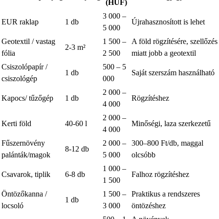
(HUF)
3 000 –
EUR raklap
1 db
Újrahasznosított is lehet
5 000
Geotextil / vastag
1 500 –
A föld rögzítésére, szellőzés
2-3 m²
fólia
2 500
miatt jobb a geotextil
Csiszolópapír /
500 – 5
1 db
Saját szerszám használható
csiszológép
000
2 000 –
Kapocs/ tűzőgép
1 db
Rögzítéshez
4 000
2 000 –
Kerti föld
40-60 l
Minőségi, laza szerkezetű
4 000
Fűszernövény
2 000 –
300–800 Ft/db, maggal
8-12 db
palánták/magok
5 000
olcsóbb
1 000 –
Csavarok, tiplik
6-8 db
Falhoz rögzítéshez
1 500
Öntözőkanna /
1 500 –
Praktikus a rendszeres
1 db
locsoló
3 000
öntözéshez