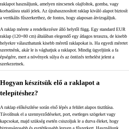
raklapot használjunk, amelyen nincsenek olajfoltok, gomba, vagy
korhadásra utaló jelek. Az újrahasznosított raklap kiváló alapot biztosít
a vertikális fűszerkerthez, de fontos, hogy alaposan átvizsgáljuk.
A raklap mérete a rendelkezésre álló helytől függ. Egy standard EUR
raklap (120×80 cm) általában elegendő egy átlagos teraszra, de kisebb
helyekre választhatunk kisebb méretű raklapokat is. Ha egyedi méretet
szeretnénk, akár le is vághatjuk a raklapot. Mindig ügyeljünk a fa
épségére, mert a növények súlya és az öntözés terhelést jelent a
szerkezetnek.
Hogyan készítsük elő a raklapot a
telepítéshez?
A raklap előkészítése során első lépés a felület alapos tisztítása.
Távolítsuk el a szennyeződéseket, port, esetleges szögeket vagy
kapcsokat, majd szükség esetén csiszoljuk le a durva éleket, hogy
biztonságosabb és esztétikusabb legyen a fűszerkert. Használjunk