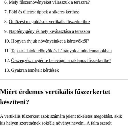
Mely fűszernövényeket válasszuk a teraszra?
Föld és ültetés: tippek a sikeres kerthez
Öntözési megoldások vertikális fűszerkerthez
Napfényigény és hely kiválasztása a teraszon
Hogyan óvjuk növényeinket a kártevőktől?
Tapasztalatok: előnyök és hátrányok a mindennapokban
Összegzés: megéri-e belevágni a raklapos fűszerkertbe?
Gyakran ismételt kérdések
Miért érdemes vertikális fűszerkertet
készíteni?
A vertikális fűszerkert azok számára jelent tökéletes megoldást, akik
kis helyen szeretnének sokféle növényt nevelni. A falra szerelt