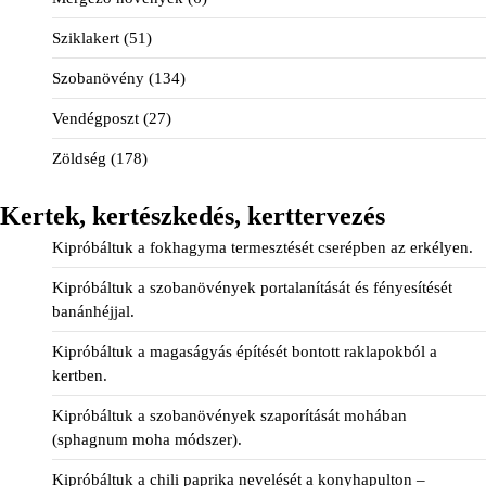
Sziklakert
(51)
Szobanövény
(134)
Vendégposzt
(27)
Zöldség
(178)
Kertek, kertészkedés, kerttervezés
Kipróbáltuk a fokhagyma termesztését cserépben az erkélyen.
Kipróbáltuk a szobanövények portalanítását és fényesítését
banánhéjjal.
Kipróbáltuk a magaságyás építését bontott raklapokból a
kertben.
Kipróbáltuk a szobanövények szaporítását mohában
(sphagnum moha módszer).
Kipróbáltuk a chili paprika nevelését a konyhapulton –