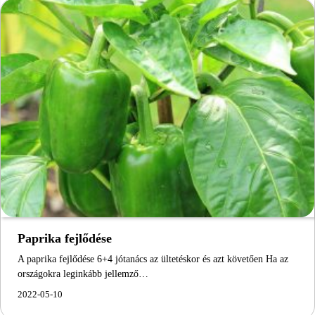
Paprika fejlődése
A paprika fejlődése 6+4 jótanács az ültetéskor és azt követően Ha az
országokra leginkább jellemző…
2022-05-10