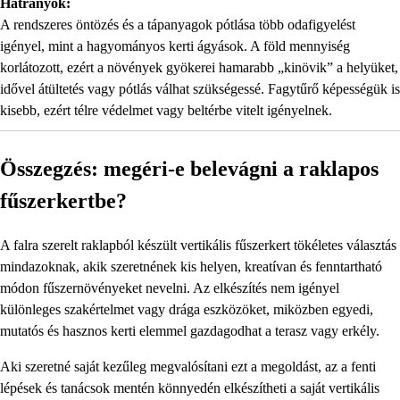
Hátrányok:
A rendszeres öntözés és a tápanyagok pótlása több odafigyelést
igényel, mint a hagyományos kerti ágyások. A föld mennyiség
korlátozott, ezért a növények gyökerei hamarabb „kinövik” a helyüket,
idővel átültetés vagy pótlás válhat szükségessé. Fagytűrő képességük is
kisebb, ezért télre védelmet vagy beltérbe vitelt igényelnek.
Összegzés: megéri-e belevágni a raklapos
fűszerkertbe?
A falra szerelt raklapból készült vertikális fűszerkert tökéletes választás
mindazoknak, akik szeretnének kis helyen, kreatívan és fenntartható
módon fűszernövényeket nevelni. Az elkészítés nem igényel
különleges szakértelmet vagy drága eszközöket, miközben egyedi,
mutatós és hasznos kerti elemmel gazdagodhat a terasz vagy erkély.
Aki szeretné saját kezűleg megvalósítani ezt a megoldást, az a fenti
lépések és tanácsok mentén könnyedén elkészítheti a saját vertikális