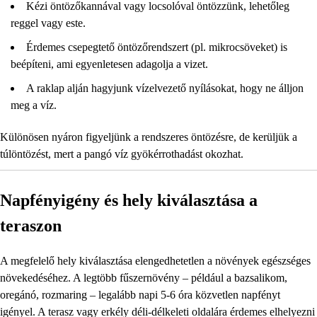
Kézi öntözőkannával vagy locsolóval öntözzünk, lehetőleg
reggel vagy este.
Érdemes csepegtető öntözőrendszert (pl. mikrocsöveket) is
beépíteni, ami egyenletesen adagolja a vizet.
A raklap alján hagyjunk vízelvezető nyílásokat, hogy ne álljon
meg a víz.
Különösen nyáron figyeljünk a rendszeres öntözésre, de kerüljük a
túlöntözést, mert a pangó víz gyökérrothadást okozhat.
Napfényigény és hely kiválasztása a
teraszon
A megfelelő hely kiválasztása elengedhetetlen a növények egészséges
növekedéséhez. A legtöbb fűszernövény – például a bazsalikom,
oregánó, rozmaring – legalább napi 5-6 óra közvetlen napfényt
igényel. A terasz vagy erkély déli-délkeleti oldalára érdemes elhelyezni