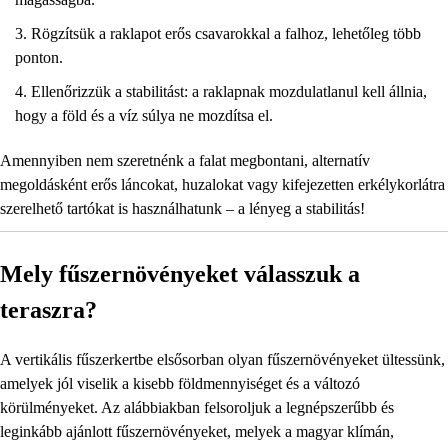
Rögzítsük a raklapot erős csavarokkal a falhoz, lehetőleg több
ponton.
Ellenőrizzük a stabilitást: a raklapnak mozdulatlanul kell állnia,
hogy a föld és a víz súlya ne mozdítsa el.
Amennyiben nem szeretnénk a falat megbontani, alternatív
megoldásként erős láncokat, huzalokat vagy kifejezetten erkélykorlátra
szerelhető tartókat is használhatunk – a lényeg a stabilitás!
Mely fűszernövényeket válasszuk a
teraszra?
A vertikális fűszerkertbe elsősorban olyan fűszernövényeket ültessünk,
amelyek jól viselik a kisebb földmennyiséget és a változó
körülményeket. Az alábbiakban felsoroljuk a legnépszerűbb és
leginkább ajánlott fűszernövényeket, melyek a magyar klímán,