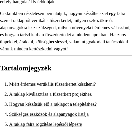
erkély hangulatát is feldobják.
Cikkünkben részletesen bemutatjuk, hogyan készíthetsz el egy falra
szerelt raklapból vertikális fűszerkertet, milyen eszközökre és
alapanyagokra lesz szükséged, milyen növényeket érdemes választani,
és hogyan tartsd karban fűszerkertedet a mindennapokban. Hasznos
tippekkel, árakkal, költségbecsléssel, valamint gyakorlati tanácsokkal
várunk minden kertészkedni vágyót!
Tartalomjegyzék
Miért érdemes vertikális fűszerkertet készíteni?
A raklap kiválasztása a fűszerkert projekthez
Hogyan készítsük elő a raklapot a telepítéshez?
Szükséges eszközök és alapanyagok listája
A raklap falra rögzítése lépésről lépésre