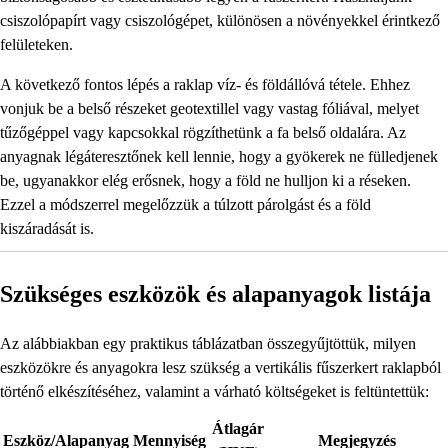
csiszolópapírt vagy csiszológépet, különösen a növényekkel érintkező
felületeken.
A következő fontos lépés a raklap víz- és földállóvá tétele. Ehhez
vonjuk be a belső részeket geotextillel vagy vastag fóliával, melyet
tűzőgéppel vagy kapcsokkal rögzíthetünk a fa belső oldalára. Az
anyagnak légáteresztőnek kell lennie, hogy a gyökerek ne fülledjenek
be, ugyanakkor elég erősnek, hogy a föld ne hulljon ki a réseken.
Ezzel a módszerrel megelőzzük a túlzott párolgást és a föld
kiszáradását is.
Szükséges eszközök és alapanyagok listája
Az alábbiakban egy praktikus táblázatban összegyűjtöttük, milyen
eszközökre és anyagokra lesz szükség a vertikális fűszerkert raklapból
történő elkészítéséhez, valamint a várható költségeket is feltüntettük:
Átlagár
Eszköz/Alapanyag
Mennyiség
Megjegyzés