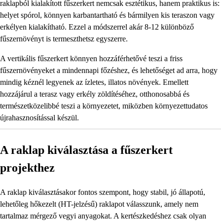
raklapból kialakított fűszerkert nemcsak esztétikus, hanem praktikus is:
helyet spórol, könnyen karbantartható és bármilyen kis teraszon vagy
erkélyen kialakítható. Ezzel a módszerrel akár 8-12 különböző
fűszernövényt is termeszthetsz egyszerre.
A vertikális fűszerkert könnyen hozzáférhetővé teszi a friss
fűszernövényeket a mindennapi főzéshez, és lehetőséget ad arra, hogy
mindig kéznél legyenek az ízletes, illatos növények. Emellett
hozzájárul a terasz vagy erkély zöldítéséhez, otthonosabbá és
természetközelibbé teszi a környezetet, miközben környezettudatos
újrahasznosítással készül.
A raklap kiválasztása a fűszerkert
projekthez
A raklap kiválasztásakor fontos szempont, hogy stabil, jó állapotú,
lehetőleg hőkezelt (HT-jelzésű) raklapot válasszunk, amely nem
tartalmaz mérgező vegyi anyagokat. A kertészkedéshez csak olyan