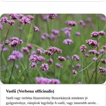
Vasfű (Verbena officinalis)
Vasfű vagy verbéna fűszernövény Boszorkányok mindenre jó
gyógynövénye, vámpírok legyőzője A vasfű, vagy ismertebb nevén…