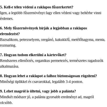
5. Kell-e télen védeni a raklapos fűszerkertet?
Igen, a legtöbb fűszernövényt fagy ellen védeni vagy beltérbe vinni
érdemes.
6. Mely fűszernövények bírják a legjobban a raklapos
elrendezést?
Bazsalikom, petrezselyem, oregánó, kakukkfű, metélőhagyma, menta,
rozmaring.
7. Hogyan tudom elkerülni a kártevőket?
Rendszeres ellenőrzés, organikus permetezés, természetes ragadozók
alkalmazása.
8. Hogyan lehet a raklapot a falhoz biztonságosan rögzíteni?
Minőségi tiplikkel és csavarokkal, legalább 3-4 ponton.
9. Lehet magról is ültetni, vagy jobb a palánta?
Mindkét módszer jó, a palánta gyorsabb eredményt ad, magról
olcsóbb.