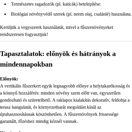
Természetes ragadozók (pl. katicák) betelepítése.
Biológiai növényvédő szerek (pl. neem olaj, csalánlé) használata.
Kerüljük a vegyszerek használatát, mivel a fűszernövényeket
rendszeresen fogyasztjuk!
Tapasztalatok: előnyök és hátrányok a
mindennapokban
Előnyök:
A vertikális fűszerkert egyik legnagyobb előnye a helytakarékosság és
a könnyű hozzáférés: minden növény szem előtt van, egyszerűen
gondozható és szüretelhető. A raklapos kialakítás dekoratív, feldobja a
terasz hangulatát, és környezetbarát megoldást kínál az
újrahasznosításnak köszönhetően. A fűszernövények frissessége
garantált, főzéshez mindig kéznél vannak.