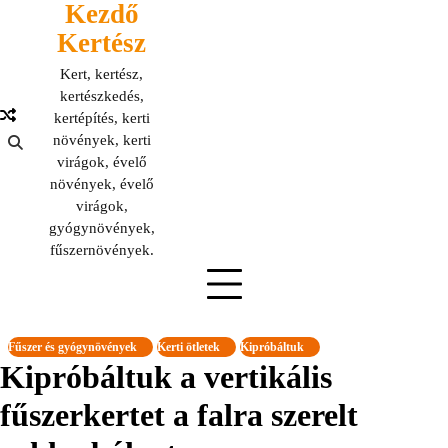
Kezdő
Skip
to
Kertész
content
Kert, kertész,
kertészkedés,
kertépítés, kerti
növények, kerti
virágok, évelő
növények, évelő
virágok,
gyógynövények,
fűszernövények.
Fűszer és gyógynövények
Kerti ötletek
Kipróbáltuk
Kipróbáltuk a vertikális
fűszerkertet a falra szerelt