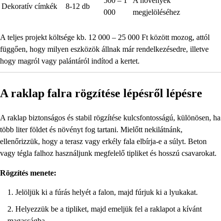
500 – 1
A növények
Dekoratív címkék
8-12 db
000
megjelöléséhez
A teljes projekt költsége kb. 12 000 – 25 000 Ft között mozog, attól
függően, hogy milyen eszközök állnak már rendelkezésedre, illetve
hogy magról vagy palántáról indítod a kertet.
A raklap falra rögzítése lépésről lépésre
A raklap biztonságos és stabil rögzítése kulcsfontosságú, különösen, ha
több liter földet és növényt fog tartani. Mielőtt nekilátnánk,
ellenőrizzük, hogy a terasz vagy erkély fala elbírja-e a súlyt. Beton
vagy tégla falhoz használjunk megfelelő tipliket és hosszú csavarokat.
Rögzítés menete:
Jelöljük ki a fúrás helyét a falon, majd fúrjuk ki a lyukakat.
Helyezzük be a tipliket, majd emeljük fel a raklapot a kívánt
magasságba.