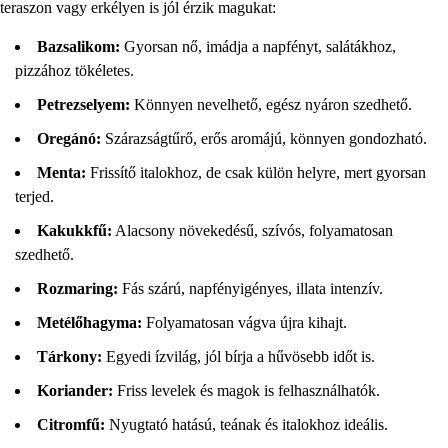
teraszon vagy erkélyen is jól érzik magukat:
Bazsalikom:
Gyorsan nő, imádja a napfényt, salátákhoz,
pizzához tökéletes.
Petrezselyem:
Könnyen nevelhető, egész nyáron szedhető.
Oregánó:
Szárazságtűrő, erős aromájú, könnyen gondozható.
Menta:
Frissítő italokhoz, de csak külön helyre, mert gyorsan
terjed.
Kakukkfű:
Alacsony növekedésű, szívós, folyamatosan
szedhető.
Rozmaring:
Fás szárú, napfényigényes, illata intenzív.
Metélőhagyma:
Folyamatosan vágva újra kihajt.
Tárkony:
Egyedi ízvilág, jól bírja a hűvösebb időt is.
Koriander:
Friss levelek és magok is felhasználhatók.
Citromfű:
Nyugtató hatású, teának és italokhoz ideális.