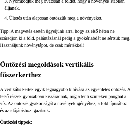
Nyomkodjuk meg óvatosan a földet, hogy a növények stabilan
álljanak.
Ültetés után alaposan öntözzük meg a növényeket.
Tipp: A magvetés esetén ügyeljünk arra, hogy az első héten ne
száradjon ki a föld, palántázásnál pedig a gyökérlabdát ne sértsük meg.
Használjunk növénytápot, de csak mértékkel!
Öntözési megoldások vertikális
fűszerkerthez
A vertikális kertek egyik legnagyobb kihívása az egyenletes öntözés. A
felső részek gyorsabban kiszáradnak, míg a lenti szinteken panghat a
víz. Az öntözés gyakoriságát a növények igényéhez, a föld típusához
és az időjáráshoz igazítsuk.
Öntözési tippek: