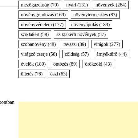
mezőgazdaság
(70)
nyári
(131)
növények
(264)
növénygondozás
(169)
növénytermesztés
(83)
növényvédelem
(177)
növényápolás
(189)
sziklakert
(58)
sziklakerti növények
(57)
szobanövény
(48)
tavaszi
(89)
virágok
(277)
virágzó cserje
(58)
zöldség
(57)
árnyéktűrő
(44)
évelők
(189)
öntözés
(89)
örökzöld
(43)
ültetés
(76)
őszi
(63)
őpontban