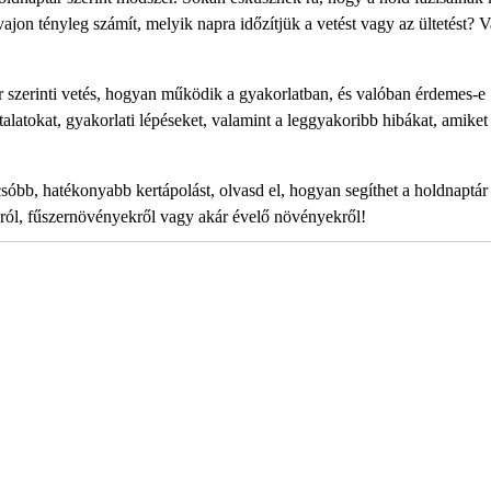
ajon tényleg számít, melyik napra időzítjük a vetést vagy az ültetést? 
tár szerinti vetés, hogyan működik a gyakorlatban, és valóban érdemes-e
alatokat, gyakorlati lépéseket, valamint a leggyakoribb hibákat, amike
csóbb, hatékonyabb kertápolást, olvasd el, hogyan segíthet a holdnaptár
ról, fűszernövényekről vagy akár évelő növényekről!