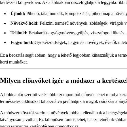
kertészeti könyvekben. Az alábbiakban összefoglaljuk a leggyakoribb ül
Újhold:
Pihenő, talajmunkák, komposztálás, pihenőnap a növén
Növekvő hold:
Felszíni termésű növények, zöldségek, virágok ve
Telihold:
Betakarítás, gyógynövénygyűjtés, visszafogott ültetés.
Fogyó hold:
Gyökérzöldségek, hagymás növények, évelők ülteté
Ez a beosztás segít abban, hogy a lehető legjobban kihasználjuk a term
kerti munkákat.
Milyen előnyöket ígér a módszer a kertész
A holdnaptár szerinti vetés több szempontból előnyös lehet mind a kez
természetes ciklusokat kihasználva javíthatjuk a magok csírázási arányá
A módszer követői szerint a növények jobban ellenállnak a betegsége
látványosan javulhat. Ez különösen fontos lehet, ha szeretnél olcsóbban
vegyszermentes kertápolásban gondolkodsz.