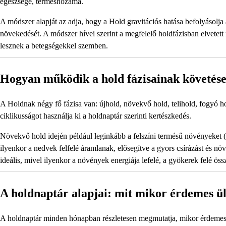
egészsége, terméshozama.
A módszer alapját az adja, hogy a Hold gravitációs hatása befolyásolja
növekedését. A módszer hívei szerint a megfelelő holdfázisban elvete
lesznek a betegségekkel szemben.
Hogyan működik a hold fázisainak követése
A Holdnak négy fő fázisa van: újhold, növekvő hold, telihold, fogyó h
ciklikusságot használja ki a holdnaptár szerinti kertészkedés.
Növekvő hold idején például leginkább a felszíni termésű növényeket (
ilyenkor a nedvek felfelé áramlanak, elősegítve a gyors csírázást és 
ideális, mivel ilyenkor a növények energiája lefelé, a gyökerek felé öss
A holdnaptár alapjai: mit mikor érdemes ül
A holdnaptár minden hónapban részletesen megmutatja, mikor érdemes v