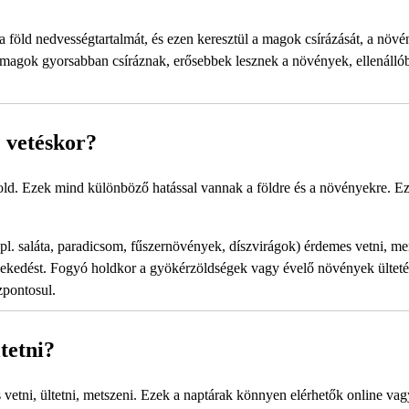
 a föld nedvességtartalmát, és ezen keresztül a magok csírázását, a növ
tt magok gyorsabban csíráznak, erősebbek lesznek a növények, ellenáll
 vetéskor?
old. Ezek mind különböző hatással vannak a földre és a növényekre. Ez
pl. saláta, paradicsom, fűszernövények, díszvirágok) érdemes vetni, me
növekedést. Fogyó holdkor a gyökérzöldségek vagy évelő növények ülteté
zpontosul.
tetni?
etni, ültetni, metszeni. Ezek a naptárak könnyen elérhetők online vag