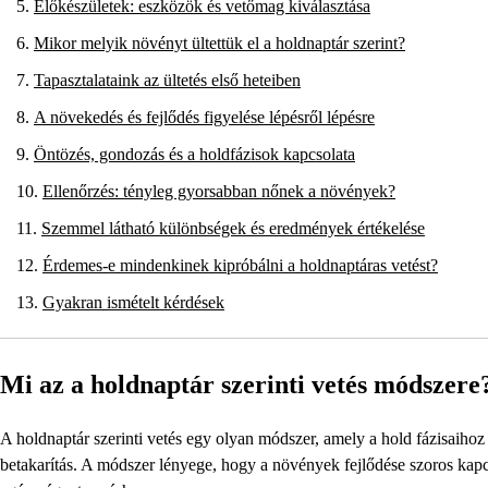
Előkészületek: eszközök és vetőmag kiválasztása
Mikor melyik növényt ültettük el a holdnaptár szerint?
Tapasztalataink az ültetés első heteiben
A növekedés és fejlődés figyelése lépésről lépésre
Öntözés, gondozás és a holdfázisok kapcsolata
Ellenőrzés: tényleg gyorsabban nőnek a növények?
Szemmel látható különbségek és eredmények értékelése
Érdemes-e mindenkinek kipróbálni a holdnaptáras vetést?
Gyakran ismételt kérdések
Mi az a holdnaptár szerinti vetés módszere
A holdnaptár szerinti vetés egy olyan módszer, amely a hold fázisaihoz 
betakarítás. A módszer lényege, hogy a növények fejlődése szoros kapcs