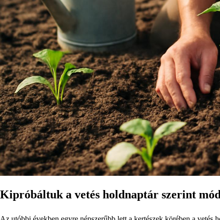
Kipróbáltuk a vetés holdnaptár szerint mód
Az utóbbi években egyre népszerűbb lett a kertészek körében a vetés h