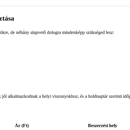
ztása
közökre, de néhány alapvető dologra mindenképp szükséged lesz:
k jól alkalmazkodnak a helyi viszonyokhoz, és a holdnaptár szerinti id
Ár (Ft)
Beszerzési hely