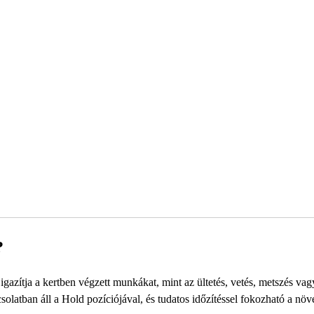
?
igazítja a kertben végzett munkákat, mint az ültetés, vetés, metszés vag
olatban áll a Hold pozíciójával, és tudatos időzítéssel fokozható a nö