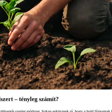
szert – tényleg számít?
oldnaptár szerint módszer. Sokan esküsznek rá, hogy a hold fázisainak