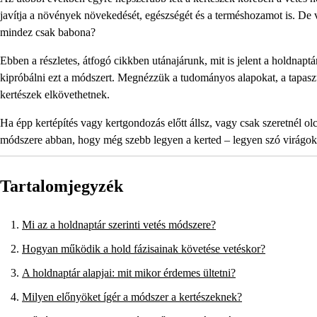
javítja a növények növekedését, egészségét és a terméshozamot is. De v
mindez csak babona?
Ebben a részletes, átfogó cikkben utánajárunk, mit is jelent a holdnap
kipróbálni ezt a módszert. Megnézzük a tudományos alapokat, a tapaszt
kertészek elkövethetnek.
Ha épp kertépítés vagy kertgondozás előtt állsz, vagy csak szeretnél ol
módszere abban, hogy még szebb legyen a kerted – legyen szó virágok
Tartalomjegyzék
Mi az a holdnaptár szerinti vetés módszere?
Hogyan működik a hold fázisainak követése vetéskor?
A holdnaptár alapjai: mit mikor érdemes ültetni?
Milyen előnyöket ígér a módszer a kertészeknek?