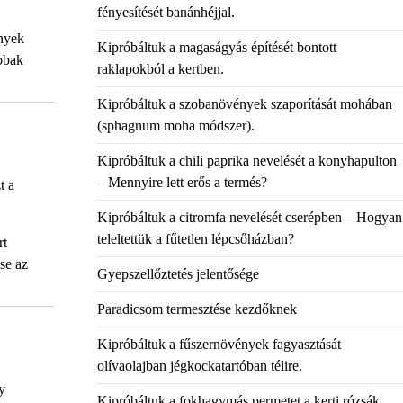
fényesítését banánhéjjal.
ények
Kipróbáltuk a magaságyás építését bontott
óbbak
raklapokból a kertben.
Kipróbáltuk a szobanövények szaporítását mohában
(sphagnum moha módszer).
Kipróbáltuk a chili paprika nevelését a konyhapulton
– Mennyire lett erős a termés?
t a
Kipróbáltuk a citromfa nevelését cserépben – Hogyan
teleltettük a fűtetlen lépcsőházban?
rt
se az
Gyepszellőztetés jelentősége
Paradicsom termesztése kezdőknek
Kipróbáltuk a fűszernövények fagyasztását
olívaolajban jégkockatartóban télire.
y
Kipróbáltuk a fokhagymás permetet a kerti rózsák