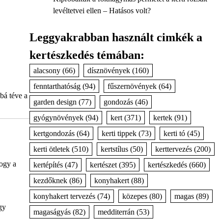
levéltetvei ellen – Hatásos volt?
Leggyakrabban használt cimkék a
kertészkedés témában:
alacsony
(66)
dísznövények
(160)
fenntarthatóság
(94)
fűszernövények
(64)
bá téve a
garden design
(77)
gondozás
(46)
gyógynövények
(94)
kert
(371)
kertek
(91)
kertgondozás
(64)
kerti tippek
(73)
kerti tó
(45)
kerti ötletek
(510)
kertstílus
(50)
kerttervezés
(200)
hogy a
kertépítés
(47)
kertészet
(395)
kertészkedés
(660)
kezdőknek
(86)
konyhakert
(88)
konyhakert tervezés
(74)
közepes
(80)
magas
(89)
gy
magaságyás
(82)
medditerrán
(53)