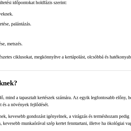
tetési időpontokat holdfázis szerint:
yeknek.
tése, palántázás.
se, metszés.
észetes ciklusokat, megkönnyítve a kertápolást, olcsóbbá és hatékonyab
eknek?
dő, mind a tapasztalt kertészek számára. Az egyik legfontosabb előny, 
t és a növények fejlődését.
knek, kevesebb gondozást igényelnek, a virágzás és terméshozam pedig
, kevesebb munkaórával szép kertet fenntartani, illetve ha ökológiai va