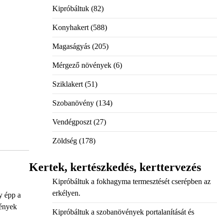
Kipróbáltuk
(82)
Konyhakert
(588)
Magaságyás
(205)
Mérgező növények
(6)
Sziklakert
(51)
Szobanövény
(134)
Vendégposzt
(27)
Zöldség
(178)
Kertek, kertészkedés, kerttervezés
Kipróbáltuk a fokhagyma termesztését cserépben az
erkélyen.
y épp a
vények
Kipróbáltuk a szobanövények portalanítását és