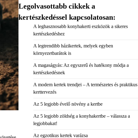
Legolvasottabb cikkek a
kertészkedéssel kapcsolatosan:
A leghasznosabb konyhakerti eszközök a sikeres
kertészkedéshez
A legtrendibb házikertek, melyek egyben
környezetbarátok is
A magaságyás: Az egyszerű és hatékony módja a
kertészkedésnek
A modern kertek trendjei – A természetes és praktikus
kerttervezés
Az 5 legjobb évelő növény a kertbe
Az 5 legjobb zöldség a konyhakertbe – válassza a
legjobbakat!
Az egzotikus kertek varázsa
 követése