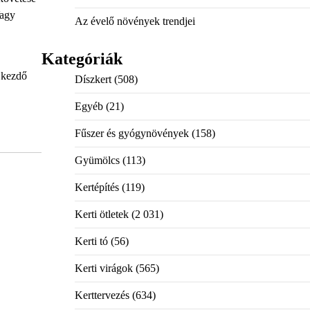
Vagy
Az évelő növények trendjei
Kategóriák
t kezdő
Díszkert
(508)
Egyéb
(21)
Fűszer és gyógynövények
(158)
Gyümölcs
(113)
Kertépítés
(119)
Kerti ötletek
(2 031)
Kerti tó
(56)
Kerti virágok
(565)
Kerttervezés
(634)