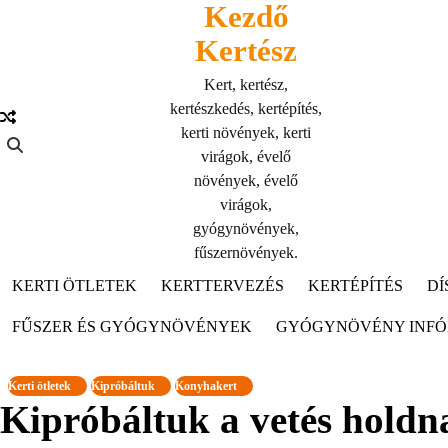
Kezdő
Skip
to
Kertész
content
Kert, kertész,
kertészkedés, kertépítés,
kerti növények, kerti
virágok, évelő
növények, évelő
virágok,
gyógynövények,
fűszernövények.
KERTI ÖTLETEK
KERTTERVEZÉS
KERTÉPÍTÉS
DÍ
FŰSZER ÉS GYÓGYNÖVÉNYEK
GYÓGYNÖVÉNY INF
Kerti ötletek
Kipróbáltuk
Konyhakert
Kipróbáltuk a vetés holdn