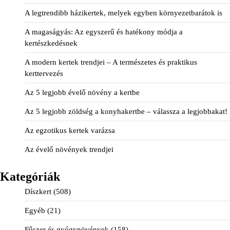
A legtrendibb házikertek, melyek egyben környezetbarátok is
A magaságyás: Az egyszerű és hatékony módja a
kertészkedésnek
A modern kertek trendjei – A természetes és praktikus
kerttervezés
Az 5 legjobb évelő növény a kertbe
Az 5 legjobb zöldség a konyhakertbe – válassza a legjobbakat!
Az egzotikus kertek varázsa
Az évelő növények trendjei
Kategóriák
Díszkert
(508)
Egyéb
(21)
Fűszer és gyógynövények
(158)