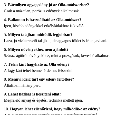
Bármilyen agyagedény jó az Olla-módszerhez?
Csak a mázatlan, porózus edények alkalmasak.
Balkonon is használható az Olla-módszer?
Igen, kisebb edényekkel erkélyládákhoz is kiváló.
Milyen talajban működik legjobban?
Laza, jó vízáteresztő talajban, de agyagos földet is lehet javítani.
Milyen növényekhez nem ajánlott?
Szárazságtűrő növényekhez, mint a pozsgások, kevésbé alkalmas.
Télen kint hagyható az Olla-edény?
A fagy kárt tehet benne, érdemes felszedni.
Mennyi ideig tart egy edény feltöltése?
Általában néhány perc.
Lehet házilag is készíteni ollát?
Megfelelő anyag és égetési technika mellett igen.
Hogyan lehet ellenőrizni, hogy működik-e az edény?