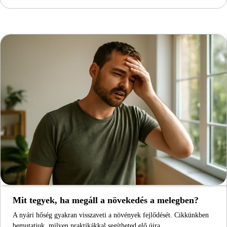
Mit tegyek, ha megáll a növekedés a melegben?
A nyári hőség gyakran visszaveti a növények fejlődését. Cikkünkben
bemutatjuk, milyen praktikákkal segítheted elő újra…