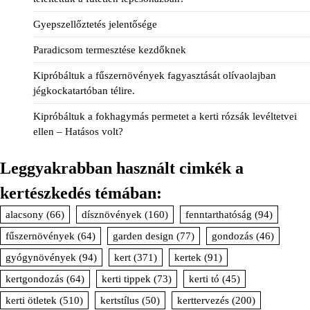
Gyepszellőztetés jelentősége
Paradicsom termesztése kezdőknek
Kipróbáltuk a fűszernövények fagyasztását olívaolajban
jégkockatartóban télire.
Kipróbáltuk a fokhagymás permetet a kerti rózsák levéltetvei
ellen – Hatásos volt?
Leggyakrabban használt cimkék a
kertészkedés témában:
alacsony
(66)
dísznövények
(160)
fenntarthatóság
(94)
fűszernövények
(64)
garden design
(77)
gondozás
(46)
gyógynövények
(94)
kert
(371)
kertek
(91)
kertgondozás
(64)
kerti tippek
(73)
kerti tó
(45)
kerti ötletek
(510)
kertstílus
(50)
kerttervezés
(200)