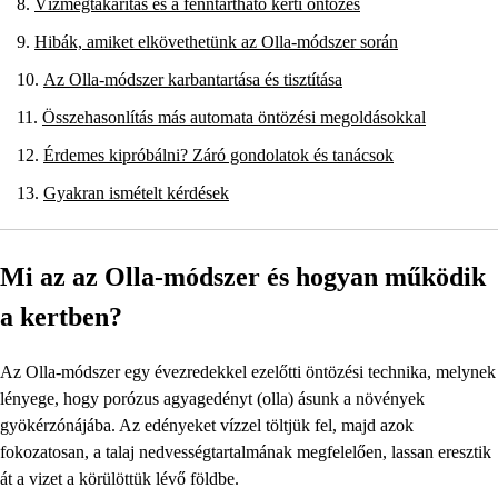
Vízmegtakarítás és a fenntartható kerti öntözés
Hibák, amiket elkövethetünk az Olla-módszer során
Az Olla-módszer karbantartása és tisztítása
Összehasonlítás más automata öntözési megoldásokkal
Érdemes kipróbálni? Záró gondolatok és tanácsok
Gyakran ismételt kérdések
Mi az az Olla-módszer és hogyan működik
a kertben?
Az Olla-módszer egy évezredekkel ezelőtti öntözési technika, melynek
lényege, hogy porózus agyagedényt (olla) ásunk a növények
gyökérzónájába. Az edényeket vízzel töltjük fel, majd azok
fokozatosan, a talaj nedvességtartalmának megfelelően, lassan eresztik
át a vizet a körülöttük lévő földbe.