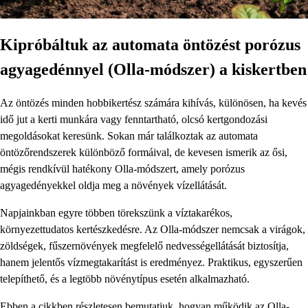
Kipróbáltuk az automata öntözést porózus
agyagedénnyel (Olla-módszer) a kiskertben
Az öntözés minden hobbikertész számára kihívás, különösen, ha kevés
idő jut a kerti munkára vagy fenntartható, olcsó kertgondozási
megoldásokat keresünk. Sokan már találkoztak az automata
öntözőrendszerek különböző formáival, de kevesen ismerik az ősi,
mégis rendkívül hatékony Olla-módszert, amely porózus
agyagedényekkel oldja meg a növények vízellátását.
Napjainkban egyre többen törekszünk a víztakarékos,
környezettudatos kertészkedésre. Az Olla-módszer nemcsak a virágok,
zöldségek, fűszernövények megfelelő nedvességellátását biztosítja,
hanem jelentős vízmegtakarítást is eredményez. Praktikus, egyszerűen
telepíthető, és a legtöbb növénytípus esetén alkalmazható.
Ebben a cikkben részletesen bemutatjuk, hogyan működik az Olla-