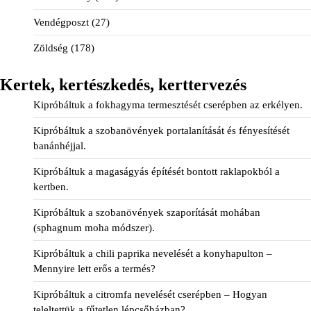
Vendégposzt
(27)
Zöldség
(178)
Kertek, kertészkedés, kerttervezés
Kipróbáltuk a fokhagyma termesztését cserépben az erkélyen.
Kipróbáltuk a szobanövények portalanítását és fényesítését
banánhéjjal.
Kipróbáltuk a magaságyás építését bontott raklapokból a
kertben.
Kipróbáltuk a szobanövények szaporítását mohában
(sphagnum moha módszer).
Kipróbáltuk a chili paprika nevelését a konyhapulton –
Mennyire lett erős a termés?
Kipróbáltuk a citromfa nevelését cserépben – Hogyan
teleltettük a fűtetlen lépcsőházban?