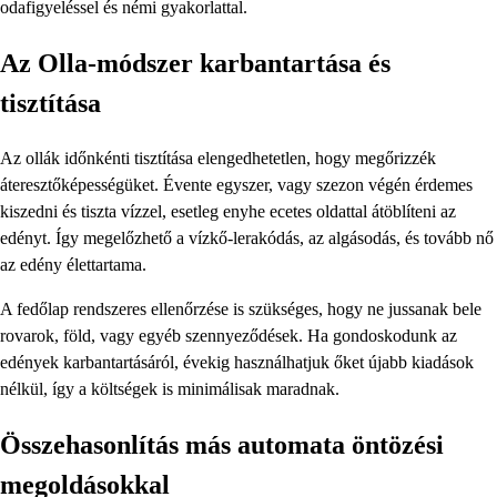
odafigyeléssel és némi gyakorlattal.
Az Olla-módszer karbantartása és
tisztítása
Az ollák időnkénti tisztítása elengedhetetlen, hogy megőrizzék
áteresztőképességüket. Évente egyszer, vagy szezon végén érdemes
kiszedni és tiszta vízzel, esetleg enyhe ecetes oldattal átöblíteni az
edényt. Így megelőzhető a vízkő-lerakódás, az algásodás, és tovább nő
az edény élettartama.
A fedőlap rendszeres ellenőrzése is szükséges, hogy ne jussanak bele
rovarok, föld, vagy egyéb szennyeződések. Ha gondoskodunk az
edények karbantartásáról, évekig használhatjuk őket újabb kiadások
nélkül, így a költségek is minimálisak maradnak.
Összehasonlítás más automata öntözési
megoldásokkal