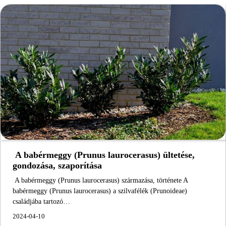
A babérmeggy (Prunus laurocerasus) ültetése,
gondozása, szaporítása
A babérmeggy (Prunus laurocerasus) származása, története A
babérmeggy (Prunus laurocerasus) a szilvafélék (Prunoideae)
családjába tartozó…
2024-04-10