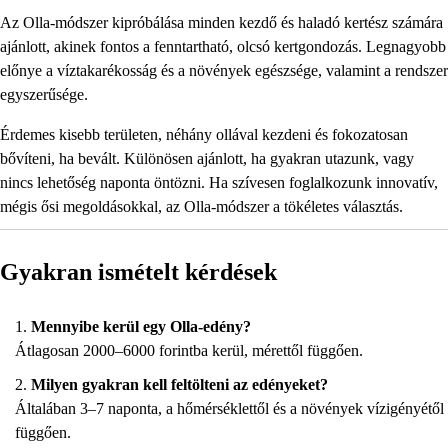
Az Olla-módszer kipróbálása minden kezdő és haladó kertész számára
ajánlott, akinek fontos a fenntartható, olcsó kertgondozás. Legnagyobb
előnye a víztakarékosság és a növények egészsége, valamint a rendszer
egyszerűsége.
Érdemes kisebb területen, néhány ollával kezdeni és fokozatosan
bővíteni, ha bevált. Különösen ajánlott, ha gyakran utazunk, vagy
nincs lehetőség naponta öntözni. Ha szívesen foglalkozunk innovatív,
mégis ősi megoldásokkal, az Olla-módszer a tökéletes választás.
Gyakran ismételt kérdések
Mennyibe kerül egy Olla-edény?
Átlagosan 2000–6000 forintba kerül, mérettől függően.
Milyen gyakran kell feltölteni az edényeket?
Általában 3–7 naponta, a hőmérséklettől és a növények vízigényétől
függően.