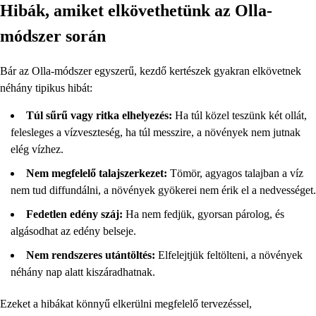
Hibák, amiket elkövethetünk az Olla-
módszer során
Bár az Olla-módszer egyszerű, kezdő kertészek gyakran elkövetnek
néhány tipikus hibát:
Túl sűrű vagy ritka elhelyezés:
Ha túl közel teszünk két ollát,
felesleges a vízveszteség, ha túl messzire, a növények nem jutnak
elég vízhez.
Nem megfelelő talajszerkezet:
Tömör, agyagos talajban a víz
nem tud diffundálni, a növények gyökerei nem érik el a nedvességet.
Fedetlen edény száj:
Ha nem fedjük, gyorsan párolog, és
algásodhat az edény belseje.
Nem rendszeres utántöltés:
Elfelejtjük feltölteni, a növények
néhány nap alatt kiszáradhatnak.
Ezeket a hibákat könnyű elkerülni megfelelő tervezéssel,