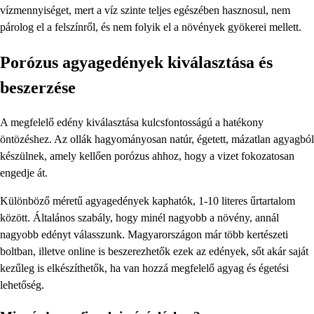
vízmennyiséget, mert a víz szinte teljes egészében hasznosul, nem
párolog el a felszínről, és nem folyik el a növények gyökerei mellett.
Porózus agyagedények kiválasztása és
beszerzése
A megfelelő edény kiválasztása kulcsfontosságú a hatékony
öntözéshez. Az ollák hagyományosan natúr, égetett, mázatlan agyagból
készülnek, amely kellően porózus ahhoz, hogy a vizet fokozatosan
engedje át.
Különböző méretű agyagedények kaphatók, 1-10 literes űrtartalom
között. Általános szabály, hogy minél nagyobb a növény, annál
nagyobb edényt válasszunk. Magyarországon már több kertészeti
boltban, illetve online is beszerezhetők ezek az edények, sőt akár saját
kezűleg is elkészíthetők, ha van hozzá megfelelő agyag és égetési
lehetőség.