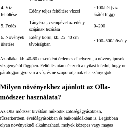
4. Víz
~100/hét (víz
Edény teljes feltöltése vízzel
feltöltése
árától függ)
Tányérral, csempével az edény
5. Fedés
0–200
szájának lezárása
6. Növények
Edény körül, kb. 25–40 cm
~100–500/növény
ültetése
távolságban
Az ollákat kb. 40-60 cm-enként érdemes elhelyezni, a növénytípusok
vízigényétől függően. Feltöltés után célszerű a nyílást lefedni, hogy ne
párologjon gyorsan a víz, és ne szaporodjanak el a szúnyogok.
Milyen növényekhez ajánlott az Olla-
módszer használata?
Az Olla-módszer kiválóan működik zöldségágyásokban,
fűszerkertben, évelőágyásokban és balkonládákban is. Legjobban
olyan növényeknél alkalmazható, melyek közepes vagy magas