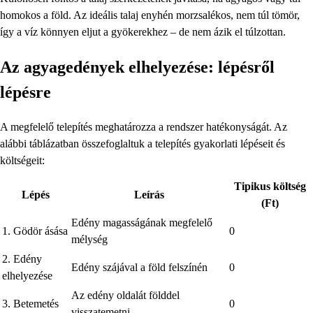
homokos a föld. Az ideális talaj enyhén morzsalékos, nem túl tömör,
így a víz könnyen eljut a gyökerekhez – de nem ázik el túlzottan.
Az agyagedények elhelyezése: lépésről
lépésre
A megfelelő telepítés meghatározza a rendszer hatékonyságát. Az
alábbi táblázatban összefoglaltuk a telepítés gyakorlati lépéseit és
költségeit:
Tipikus költség
Lépés
Leírás
(Ft)
Edény magasságának megfelelő
1. Gödör ásása
0
mélység
2. Edény
Edény szájával a föld felszínén
0
elhelyezése
Az edény oldalát földdel
3. Betemetés
0
visszatemetni