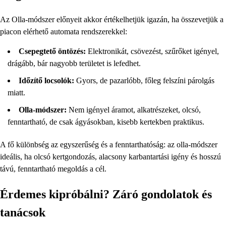
Az Olla-módszer előnyeit akkor értékelhetjük igazán, ha összevetjük a
piacon elérhető automata rendszerekkel:
Csepegtető öntözés:
Elektronikát, csövezést, szűrőket igényel,
drágább, bár nagyobb területet is lefedhet.
Időzítő locsolók:
Gyors, de pazarlóbb, főleg felszíni párolgás
miatt.
Olla-módszer:
Nem igényel áramot, alkatrészeket, olcsó,
fenntartható, de csak ágyásokban, kisebb kertekben praktikus.
A fő különbség az egyszerűség és a fenntarthatóság: az olla-módszer
ideális, ha olcsó kertgondozás, alacsony karbantartási igény és hosszú
távú, fenntartható megoldás a cél.
Érdemes kipróbálni? Záró gondolatok és
tanácsok