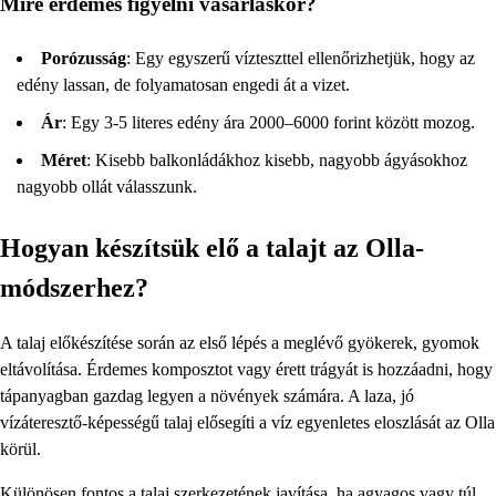
Mire érdemes figyelni vásárláskor?
Porózusság
: Egy egyszerű vízteszttel ellenőrizhetjük, hogy az
edény lassan, de folyamatosan engedi át a vizet.
Ár
: Egy 3-5 literes edény ára 2000–6000 forint között mozog.
Méret
: Kisebb balkonládákhoz kisebb, nagyobb ágyásokhoz
nagyobb ollát válasszunk.
Hogyan készítsük elő a talajt az Olla-
módszerhez?
A talaj előkészítése során az első lépés a meglévő gyökerek, gyomok
eltávolítása. Érdemes komposztot vagy érett trágyát is hozzáadni, hogy
tápanyagban gazdag legyen a növények számára. A laza, jó
vízáteresztő-képességű talaj elősegíti a víz egyenletes eloszlását az Olla
körül.
Különösen fontos a talaj szerkezetének javítása, ha agyagos vagy túl