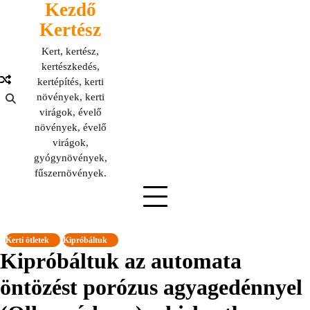
Kezdő
Skip
to
Kertész
content
Kert, kertész,
kertészkedés,
kertépítés, kerti
növények, kerti
virágok, évelő
növények, évelő
virágok,
gyógynövények,
fűszernövények.
Kerti ötletek
Kipróbáltuk
Kipróbáltuk az automata
öntözést porózus agyagedénnyel