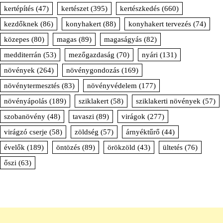
kertépítés
(47)
kertészet
(395)
kertészkedés
(660)
kezdőknek
(86)
konyhakert
(88)
konyhakert tervezés
(74)
közepes
(80)
magas
(89)
magaságyás
(82)
medditerrán
(53)
mezőgazdaság
(70)
nyári
(131)
növények
(264)
növénygondozás
(169)
növénytermesztés
(83)
növényvédelem
(177)
növényápolás
(189)
sziklakert
(58)
sziklakerti növények
(57)
szobanövény
(48)
tavaszi
(89)
virágok
(277)
virágzó cserje
(58)
zöldség
(57)
árnyéktűrő
(44)
évelők
(189)
öntözés
(89)
örökzöld
(43)
ültetés
(76)
őszi
(63)