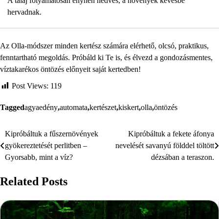
A talaj folyamatosan enyhén nedves, a növények kevésbé
hervadnak.
Az Olla-módszer minden kertész számára elérhető, olcsó, praktikus,
fenntartható megoldás. Próbáld ki Te is, és élvezd a gondozásmentes,
víztakarékos öntözés előnyeit saját kertedben!
Post Views:
119
Tagged
agyaedény
,
automata
,
kertészet
,
kiskert
,
olla
,
öntözés
Kipróbáltuk a fűszernövények
Kipróbáltuk a fekete áfonya
Bejegyzés
gyökereztetését perlitben –
nevelését savanyú földdel töltött
navigáció
Gyorsabb, mint a víz?
dézsában a teraszon.
Related Posts