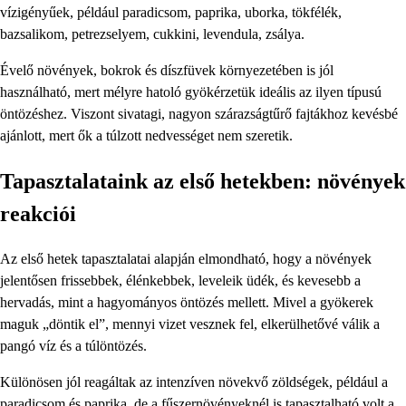
vízigényűek, például paradicsom, paprika, uborka, tökfélék,
bazsalikom, petrezselyem, cukkini, levendula, zsálya.
Évelő növények, bokrok és díszfüvek környezetében is jól
használható, mert mélyre hatoló gyökérzetük ideális az ilyen típusú
öntözéshez. Viszont sivatagi, nagyon szárazságtűrő fajtákhoz kevésbé
ajánlott, mert ők a túlzott nedvességet nem szeretik.
Tapasztalataink az első hetekben: növények
reakciói
Az első hetek tapasztalatai alapján elmondható, hogy a növények
jelentősen frissebbek, élénkebbek, leveleik üdék, és kevesebb a
hervadás, mint a hagyományos öntözés mellett. Mivel a gyökerek
maguk „döntik el”, mennyi vizet vesznek fel, elkerülhetővé válik a
pangó víz és a túlöntözés.
Különösen jól reagáltak az intenzíven növekvő zöldségek, például a
paradicsom és paprika, de a fűszernövényeknél is tapasztalható volt a