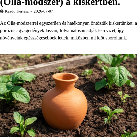
(Olla-módszer) a kiskertben.
Kezdő Kertész
2026-07-07
Az Olla-módszerrel egyszerűen és hatékonyan öntöztük kiskertünket: a
porózus agyagedények lassan, folyamatosan adják le a vizet, így
növényeink egészségesebbek lettek, miközben mi időt spóroltunk.