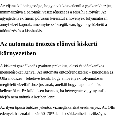
Az eljárás különlegessége, hogy a víz közvetlenül a gyökerekhez jut,
minimalizálva a párolgási veszteségeket és a felszíni elfolyást. Az
agyagedények finom pórusain keresztül a növények folyamatosan
annyi vizet kapnak, amennyire szükségük van, így megelőzhető a
túlöntözés és a kiszáradás.
Az automata öntözés előnyei kiskerti
környezetben
A kiskerti gazdálkodás gyakran praktikus, olcsó és időtakarékos
megoldásokat igényel. Az automata öntözőrendszerek – különösen az
Olla-módszer – lehetővé teszik, hogy a növények folyamatosan
megfelelő vízellátáshoz jussanak, anélkül hogy naponta öntözni
kellene őket. Ez különösen hasznos, ha hétvégente vagy nyaralás
idején nem tudunk a kertben lenni.
Az ilyen típusú öntözés jelentős vízmegtakarítást eredményez. Az Olla-
edények használata akár 50–70%-kal is csökkentheti a szükséges