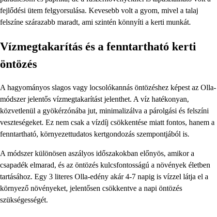
fejlődési ütem felgyorsulása. Kevesebb volt a gyom, mivel a talaj
felszíne szárazabb maradt, ami szintén könnyíti a kerti munkát.
Vízmegtakarítás és a fenntartható kerti
öntözés
A hagyományos slagos vagy locsolókannás öntözéshez képest az Olla-
módszer jelentős vízmegtakarítást jelenthet. A víz hatékonyan,
közvetlenül a gyökérzónába jut, minimalizálva a párolgási és felszíni
veszteségeket. Ez nem csak a vízdíj csökkentése miatt fontos, hanem a
fenntartható, környezettudatos kertgondozás szempontjából is.
A módszer különösen aszályos időszakokban előnyös, amikor a
csapadék elmarad, és az öntözés kulcsfontosságú a növények életben
tartásához. Egy 3 literes Olla-edény akár 4-7 napig is vízzel látja el a
környező növényeket, jelentősen csökkentve a napi öntözés
szükségességét.