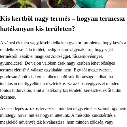
Kis kertből nagy termés – hogyan termessz
hatékonyan kis területen?
A városi életben vagy kisebb telkeken gyakori probléma, hogy kevés a
rendelkezésre álló terület, pedig sokan vágynak arra, hogy saját
termésből lássák el magukat zöldséggel, fűszernövénnyel,
gyümölccsel. De vajon valóban csak nagy kertben lehet bőséges
termést elérni? A válasz: egyáltalán nem! Egy jól megtervezett,
gondosan ápolt kis kert is hihetetlenül sok finomságot adhat, ha
tudatosan odafigyelünk a részletekre. Ez az írás végigvezet minden
fontos tudnivalón, amit a hatékony kis területű kertészkedésről tudni
érdemes.
Az első lépés az okos tervezés – minden négyzetméter számít, így nem
mindegy, hova, mit és hogyan ültetünk. A második kulcskérdés a
megfelelő növényfajták kiválasztása: nem minden zöldség vagy