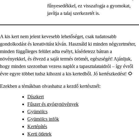
fűnyesedékkel, ez visszafogja a gyomokat,
javítja a talaj szerkezetét is.
A kis kert nem jelent kevesebb lehetőséget, csak tudatosabb
gondolkodást és kreativitást kíván. Használd ki minden négyzetméter,
minden függőleges felület adta esélyt, kísérletezz bátran a
növényekkel, és élvezd a saját termés örömét, egészségét! Ajánljuk,
hogy minden szezonban vezess naplót a tapasztalataidról – így évről
évre egyre többet tudsz kihozni a kis kertedből. Jó kertészkedést! 🌻
Ezekben a témákban olvashatsz a kezdő kertésznél:
Díszkert
Fűszer és gyógynövények
Gyümölcs
Gyümölcs infók
Kertépítés
Kerti ötletek