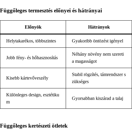
Függőleges termesztés előnyei és hátrányai
Előnyök
Hátrányok
Helytakarékos, többszintes
Gyakoribb öntözést igényel
Néhány növény nem szereti
Jobb fény- és hőhasznosítás
a magasságot
Stabil rögzítés, támrendszer s
Kisebb kártevőveszély
zükséges
Különleges design, esztétiku
Gyorsabban kiszárad a talaj
m
Függőleges kertészeti ötletek