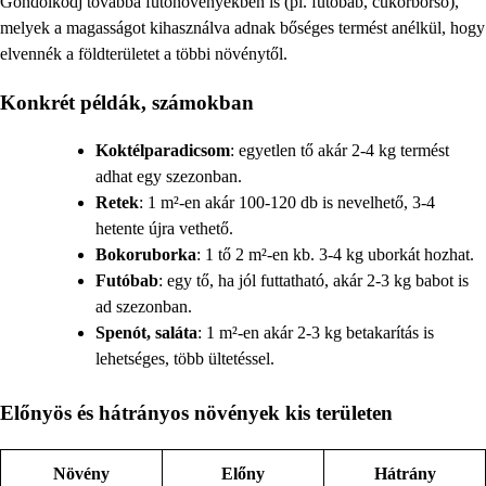
Gondolkodj továbbá futónövényekben is (pl. futóbab, cukorborsó),
melyek a magasságot kihasználva adnak bőséges termést anélkül, hogy
elvennék a földterületet a többi növénytől.
Konkrét példák, számokban
Koktélparadicsom
: egyetlen tő akár 2-4 kg termést
adhat egy szezonban.
Retek
: 1 m²-en akár 100-120 db is nevelhető, 3-4
hetente újra vethető.
Bokoruborka
: 1 tő 2 m²-en kb. 3-4 kg uborkát hozhat.
Futóbab
: egy tő, ha jól futtatható, akár 2-3 kg babot is
ad szezonban.
Spenót, saláta
: 1 m²-en akár 2-3 kg betakarítás is
lehetséges, több ültetéssel.
Előnyös és hátrányos növények kis területen
Növény
Előny
Hátrány