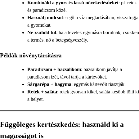
Kombináld a gyors és lassú növekedésűeket
: pl. retek
és paradicsom közé.
Használj mulcsot
: segít a víz megtartásában, visszafogja
a gyomokat.
Ne zsúfold túl
: ha a levelek egymásra borulnak, csökken
a termés, nő a betegségveszély.
Példák növénytársításra
Paradicsom + bazsalikom
: bazsalikom javítja a
paradicsom ízét, távol tartja a kártevőket.
Sárgarépa + hagyma
: egymás kártevőit riasztják.
Retek + saláta
: retek gyorsan kikel, saláta később tölti ki
a helyet.
Függőleges kertészkedés: használd ki a
magasságot is