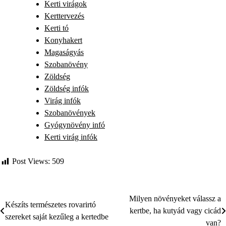
Kerti virágok
Kerttervezés
Kerti tó
Konyhakert
Magaságyás
Szobanövény
Zöldség
Zöldség infók
Virág infók
Szobanövények
Gyógynövény infó
Kerti virág infók
Post Views:
509
Milyen növényeket válassz a
Bejegyzés
Készíts természetes rovarirtó
kertbe, ha kutyád vagy cicád
szereket saját kezűleg a kertedbe
navigáció
van?