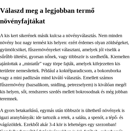
Válaszd meg a legjobban termő
növényfajtákat
A kis kert sikerének másik kulcsa a növényválasztás. Nem minden
növény hoz nagy termést kis helyen: ezért érdemes olyan zöldségeket,
gyümölcsöket, fűszernövényeket választani, amelyek jól viselik a
sűrűbb ültetést, gyorsan nőnek, vagy többször is szedhetők. Kiemelten
ajánlottak a „miniatűr” vagy törpe fajták, amelyek kifejezetten kis
területre nemesítettek. Például a koktélparadicsom, a bokoruborka
vagy a mini padlizsán mind kiváló választás. Emellett számos
fűszernövény (bazsalikom, snidling, petrezselyem) is kiválóan megél
kis helyen, sőt, rendszeres szedés mellett bokrosodnak és még jobban
teremnek.
A gyors betakarítású, egymás után többször is ültethető növények is
igazi aranybányák: ide tartozik a retek, a saláta, a spenót, a tépő- és
vágózöldek. Ezekből akár 3-4 kör is lehetséges egy szezonban!