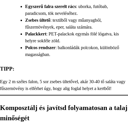
Egyszerű falra szerelt rács
: uborka, futóbab,
paradicsom, tök neveléséhez.
Zsebes ültető
: textilből vagy műanyagból,
fűszernövények, eper, saláta számára.
Palackkert
: PET-palackok egymás fölé lógatva, kis
helyre sokféle zöld.
Polcos rendszer
: balkonládák polcokon, különböző
magasságban.
TIPP:
Egy 2 m széles falon, 5 sor zsebes ültetővel, akár 30-40 tő saláta vagy
fűszernövény is elférhet úgy, hogy alig foglal helyet a kertből!
Komposztálj és javítsd folyamatosan a talaj
minőségét