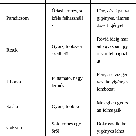
Óriási termés, so
Fény- és tápanya
Paradicsom
kféle felhasználá
gigényes, támren
s
dszert igényel
Rövid ideig mar
Gyors, többször
ad ágyásban, gy
Retek
szedhető
orsan felmagozh
at
Fény- és vízigén
Futtatható, nagy
Uborka
yes, helyigényes
termés
lombozat
Melegben gyors
Saláta
Gyors, több kör
an felmagzik
Sok termés egy t
Bokrosodik, hel
Cukkini
őről
yigényes lehet