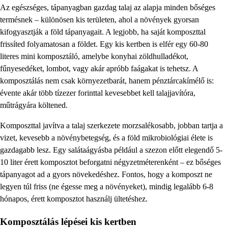
Az egészséges, tápanyagban gazdag talaj az alapja minden bőséges
termésnek – különösen kis területen, ahol a növények gyorsan
kifogyasztják a föld tápanyagait. A legjobb, ha saját komposzttal
frissíted folyamatosan a földet. Egy kis kertben is elfér egy 60-80
literes mini komposztáló, amelybe konyhai zöldhulladékot,
fűnyesedéket, lombot, vagy akár apróbb faágakat is tehetsz. A
komposztálás nem csak környezetbarát, hanem pénztárcakímélő is:
évente akár több tízezer forinttal kevesebbet kell talajjavítóra,
műtrágyára költened.
Komposzttal javítva a talaj szerkezete morzsalékosabb, jobban tartja a
vizet, kevesebb a növénybetegség, és a föld mikrobiológiai élete is
gazdagabb lesz. Egy salátaágyásba például a szezon előtt elegendő 5-
10 liter érett komposztot beforgatni négyzetméterenként – ez bőséges
tápanyagot ad a gyors növekedéshez. Fontos, hogy a komposzt ne
legyen túl friss (ne égesse meg a növényeket), mindig legalább 6-8
hónapos, érett komposztot használj ültetéshez.
Komposztálás lépései kis kertben