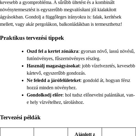
kevesebb a gyomprobléma. A sűrűbb ültetést és a kombinált
növénytermesztést is egyszerűbb megvalósítani jól kialakított
ágyásokban. Gondolj a függőleges irányokra is: falak, kerítések
mellett, vagy akár pergolákon, balkonládákban is termeszthetsz!
Praktikus tervezési tippek
Oszd fel a kertet zónákra
: gyorsan növő, lassú növésű,
futónövényes, fűszernövényes részleg.
Használj magaságyásokat
: jobb vízelvezetés, kevesebb
kártevő, egyszerűbb gondozás.
Ne feledd a járófelületeket
: gondold át, hogyan férsz
hozzá minden növényhez.
Gondolkodj előre
: hol tudsz előnevelni palántákat, van-
e hely vízvételhez, tároláshoz.
Tervezési példák
Ajánlott z