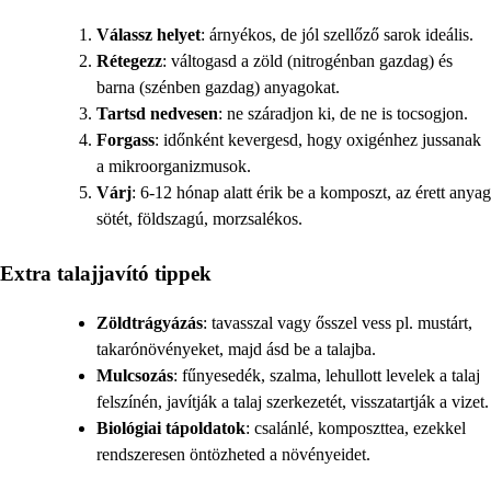
Válassz helyet
: árnyékos, de jól szellőző sarok ideális.
Rétegezz
: váltogasd a zöld (nitrogénban gazdag) és
barna (szénben gazdag) anyagokat.
Tartsd nedvesen
: ne száradjon ki, de ne is tocsogjon.
Forgass
: időnként kevergesd, hogy oxigénhez jussanak
a mikroorganizmusok.
Várj
: 6-12 hónap alatt érik be a komposzt, az érett anyag
sötét, földszagú, morzsalékos.
Extra talajjavító tippek
Zöldtrágyázás
: tavasszal vagy ősszel vess pl. mustárt,
takarónövényeket, majd ásd be a talajba.
Mulcsozás
: fűnyesedék, szalma, lehullott levelek a talaj
felszínén, javítják a talaj szerkezetét, visszatartják a vizet.
Biológiai tápoldatok
: csalánlé, komposzttea, ezekkel
rendszeresen öntözheted a növényeidet.