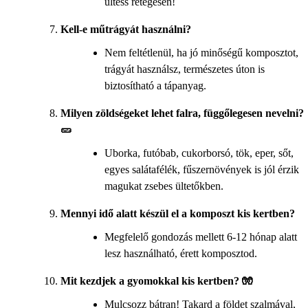
ültess rétegesen!
Kell-e műtrágyát használni?
Nem feltétlenül, ha jó minőségű komposztot,
trágyát használsz, természetes úton is
biztosítható a tápanyag.
Milyen zöldségeket lehet falra, függőlegesen nevelni?
🥒
Uborka, futóbab, cukorborsó, tök, eper, sőt,
egyes salátafélék, fűszernövények is jól érzik
magukat zsebes ültetőkben.
Mennyi idő alatt készül el a komposzt kis kertben?
Megfelelő gondozás mellett 6-12 hónap alatt
lesz használható, érett komposztod.
Mit kezdjek a gyomokkal kis kertben? 🧤
Mulcsozz bátran! Takard a földet szalmával,