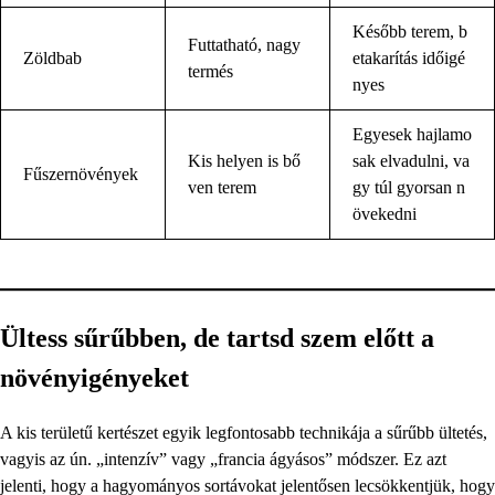
Később terem, b
Futtatható, nagy
Zöldbab
etakarítás időigé
termés
nyes
Egyesek hajlamo
Kis helyen is bő
sak elvadulni, va
Fűszernövények
ven terem
gy túl gyorsan n
övekedni
Ültess sűrűbben, de tartsd szem előtt a
növényigényeket
A kis területű kertészet egyik legfontosabb technikája a sűrűbb ültetés,
vagyis az ún. „intenzív” vagy „francia ágyásos” módszer. Ez azt
jelenti, hogy a hagyományos sortávokat jelentősen lecsökkentjük, hogy