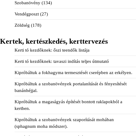
Szobanövény
(134)
Vendégposzt
(27)
Zöldség
(178)
Kertek, kertészkedés, kerttervezés
Kerti tó kezdőknek: őszi teendők listája
Kerti tó kezdőknek: tavaszi indítás teljes útmutató
Kipróbáltuk a fokhagyma termesztését cserépben az erkélyen.
Kipróbáltuk a szobanövények portalanítását és fényesítését
banánhéjjal.
Kipróbáltuk a magaságyás építését bontott raklapokból a
kertben.
Kipróbáltuk a szobanövények szaporítását mohában
(sphagnum moha módszer).