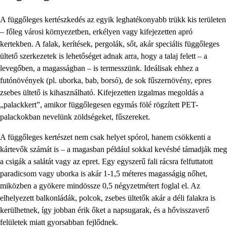
A függőleges kertészkedés az egyik leghatékonyabb trükk kis területen
– főleg városi környezetben, erkélyen vagy kifejezetten apró
kertekben. A falak, kerítések, pergolák, sőt, akár speciális függőleges
ültető szerkezetek is lehetőséget adnak arra, hogy a talaj felett – a
levegőben, a magasságban – is termesszünk. Ideálisak ehhez a
futónövények (pl. uborka, bab, borsó), de sok fűszernövény, epres
zsebes ültető is kihasználható. Kifejezetten izgalmas megoldás a
„palackkert”, amikor függőlegesen egymás fölé rögzített PET-
palackokban nevelünk zöldségeket, fűszereket.
A függőleges kertészet nem csak helyet spórol, hanem csökkenti a
kártevők számát is – a magasban például sokkal kevésbé támadják meg
a csigák a salátát vagy az epret. Egy egyszerű fali rácsra felfuttatott
paradicsom vagy uborka is akár 1-1,5 méteres magasságig nőhet,
miközben a gyökere mindössze 0,5 négyzetmétert foglal el. Az
elhelyezett balkonládák, polcok, zsebes ültetők akár a déli falakra is
kerülhetnek, így jobban érik őket a napsugarak, és a hővisszaverő
felületek miatt gyorsabban fejlődnek.