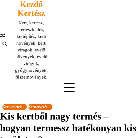
Kezdő
Skip
to
Kertész
content
Kert, kertész,
kertészkedés,
kertépítés, kerti
növények, kerti
virágok, évelő
növények, évelő
virágok,
gyógynövények,
fűszernövények.
Kerti ötletek
Kerttervezés
Kis kertből nagy termés –
hogyan termessz hatékonyan kis