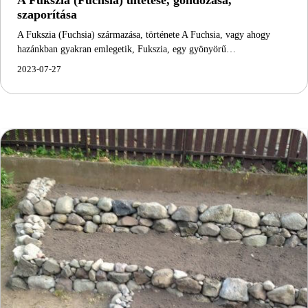
szaporítása
A Fukszia (Fuchsia) származása, története A Fuchsia, vagy ahogy
hazánkban gyakran emlegetik, Fukszia, egy gyönyörű…
2023-07-27