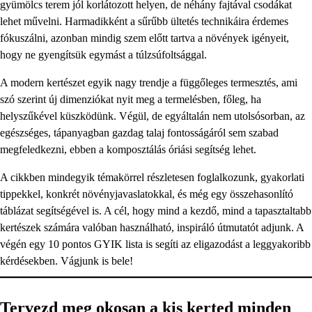
gyümölcs terem jól korlátozott helyen, de néhány fajtával csodákat
lehet művelni. Harmadikként a sűrűbb ültetés technikáira érdemes
fókuszálni, azonban mindig szem előtt tartva a növények igényeit,
hogy ne gyengítsük egymást a túlzsúfoltsággal.
A modern kertészet egyik nagy trendje a függőleges termesztés, ami
szó szerint új dimenziókat nyit meg a termelésben, főleg, ha
helyszűkével küszködünk. Végül, de egyáltalán nem utolsósorban, az
egészséges, tápanyagban gazdag talaj fontosságáról sem szabad
megfeledkezni, ebben a komposztálás óriási segítség lehet.
A cikkben mindegyik témakörrel részletesen foglalkozunk, gyakorlati
tippekkel, konkrét növényjavaslatokkal, és még egy összehasonlító
táblázat segítségével is. A cél, hogy mind a kezdő, mind a tapasztaltabb
kertészek számára valóban használható, inspiráló útmutatót adjunk. A
végén egy 10 pontos GYIK lista is segíti az eligazodást a leggyakoribb
kérdésekben. Vágjunk is bele!
Tervezd meg okosan a kis kerted minden