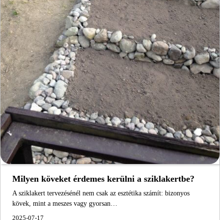
Milyen köveket érdemes kerülni a sziklakertbe?
A sziklakert tervezésénél nem csak az esztétika számít: bizonyos
kövek, mint a meszes vagy gyorsan…
2025-07-17