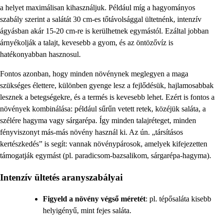
a helyet maximálisan kihasználjuk. Például míg a hagyományos
szabály szerint a salátát 30 cm-es tőtávolsággal ültetnénk, intenzív
ágyásban akár 15-20 cm-re is kerülhetnek egymástól. Ezáltal jobban
árnyékolják a talajt, kevesebb a gyom, és az öntözővíz is
hatékonyabban hasznosul.
Fontos azonban, hogy minden növénynek meglegyen a maga
szükséges élettere, különben gyenge lesz a fejlődésük, hajlamosabbak
lesznek a betegségekre, és a termés is kevesebb lehet. Ezért is fontos a
növények kombinálása: például sűrűn vetett retek, közéjük saláta, a
szélére hagyma vagy sárgarépa. Így minden talajréteget, minden
fényviszonyt más-más növény használ ki. Az ún. „társításos
kertészkedés” is segít: vannak növénypárosok, amelyek kifejezetten
támogatják egymást (pl. paradicsom-bazsalikom, sárgarépa-hagyma).
Intenzív ültetés aranyszabályai
Figyeld a növény végső méretét
: pl. tépősaláta kisebb
helyigényű, mint fejes saláta.