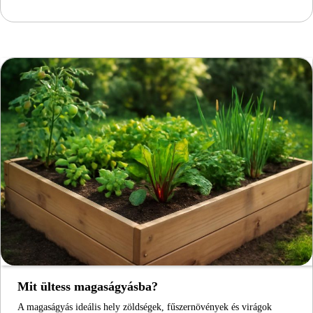
Mit ültess magaságyásba?
A magaságyás ideális hely zöldségek, fűszernövények és virágok