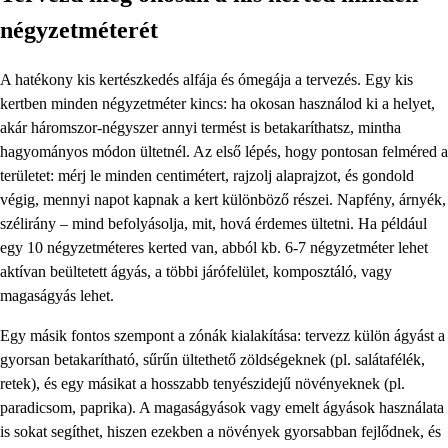
négyzetméterét
A hatékony kis kertészkedés alfája és ómegája a tervezés. Egy kis
kertben minden négyzetméter kincs: ha okosan használod ki a helyet,
akár háromszor-négyszer annyi termést is betakaríthatsz, mintha
hagyományos módon ültetnél. Az első lépés, hogy pontosan felméred a
területet: mérj le minden centimétert, rajzolj alaprajzot, és gondold
végig, mennyi napot kapnak a kert különböző részei. Napfény, árnyék,
szélirány – mind befolyásolja, mit, hová érdemes ültetni. Ha például
egy 10 négyzetméteres kerted van, abból kb. 6-7 négyzetméter lehet
aktívan beültetett ágyás, a többi járófelület, komposztáló, vagy
magaságyás lehet.
Egy másik fontos szempont a zónák kialakítása: tervezz külön ágyást a
gyorsan betakarítható, sűrűn ültethető zöldségeknek (pl. salátafélék,
retek), és egy másikat a hosszabb tenyészidejű növényeknek (pl.
paradicsom, paprika). A magaságyások vagy emelt ágyások használata
is sokat segíthet, hiszen ezekben a növények gyorsabban fejlődnek, és