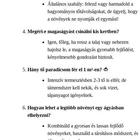
Általános szabály: felezd vagy harmadold a
hagyományos tőtávolságokat, de ügyelj, hogy
a növények ne nyomják el egymást!
Megéri-e magaságyást csinálni kis kertben?
Igen, főleg, ha rossz a talaj vagy nehezen
hajolsz le, a magaságyás gyorsabb fejlődést,
kényelmesebb gondozást biztosít.
Hány tő paradicsom fér el 1 m²-en? 🍅
Intenzív termesztésben 2-3 tő is elfér, de
támrendszer kell nekik, és sok vizet,
tápanyagot igényelnek.
Hogyan lehet a legtöbb növényt egy ágyásban
elhelyezni?
Kombináld a gyorsan és lassan fejlődő
növényeket, használd a társításos módszert, és