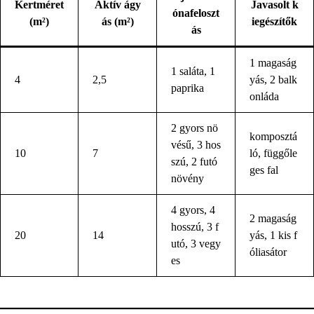
Kertméret
Aktív ágy
Javasolt k
ónafeloszt
(m²)
ás (m²)
iegészítők
ás
1 magaság
1 saláta, 1
4
2,5
yás, 2 balk
paprika
onláda
2 gyors nö
komposztá
vésű, 3 hos
10
7
ló, függőle
szú, 2 futó
ges fal
növény
4 gyors, 4
2 magaság
hosszú, 3 f
20
14
yás, 1 kis f
utó, 3 vegy
óliasátor
es