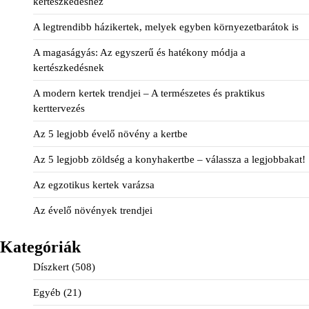
kertészkedéshez
A legtrendibb házikertek, melyek egyben környezetbarátok is
A magaságyás: Az egyszerű és hatékony módja a
kertészkedésnek
A modern kertek trendjei – A természetes és praktikus
kerttervezés
Az 5 legjobb évelő növény a kertbe
Az 5 legjobb zöldség a konyhakertbe – válassza a legjobbakat!
Az egzotikus kertek varázsa
Az évelő növények trendjei
Kategóriák
Díszkert
(508)
Egyéb
(21)