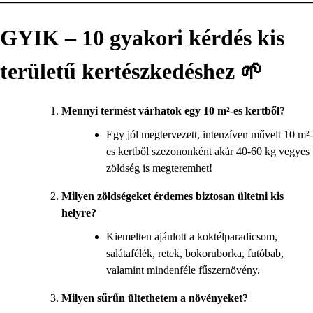
GYIK – 10 gyakori kérdés kis
területű kertészkedéshez 🌱
Mennyi termést várhatok egy 10 m²-es kertből?
Egy jól megtervezett, intenzíven művelt 10 m²-
es kertből szezononként akár 40-60 kg vegyes
zöldség is megteremhet!
Milyen zöldségeket érdemes biztosan ültetni kis
helyre?
Kiemelten ajánlott a koktélparadicsom,
salátafélék, retek, bokoruborka, futóbab,
valamint mindenféle fűszernövény.
Milyen sűrűn ültethetem a növényeket?