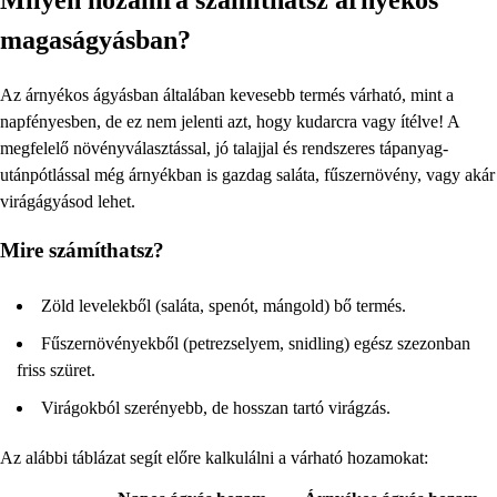
magaságyásban?
Az árnyékos ágyásban általában kevesebb termés várható, mint a
napfényesben, de ez nem jelenti azt, hogy kudarcra vagy ítélve! A
megfelelő növényválasztással, jó talajjal és rendszeres tápanyag-
utánpótlással még árnyékban is gazdag saláta, fűszernövény, vagy akár
virágágyásod lehet.
Mire számíthatsz?
Zöld levelekből (saláta, spenót, mángold) bő termés.
Fűszernövényekből (petrezselyem, snidling) egész szezonban
friss szüret.
Virágokból szerényebb, de hosszan tartó virágzás.
Az alábbi táblázat segít előre kalkulálni a várható hozamokat: