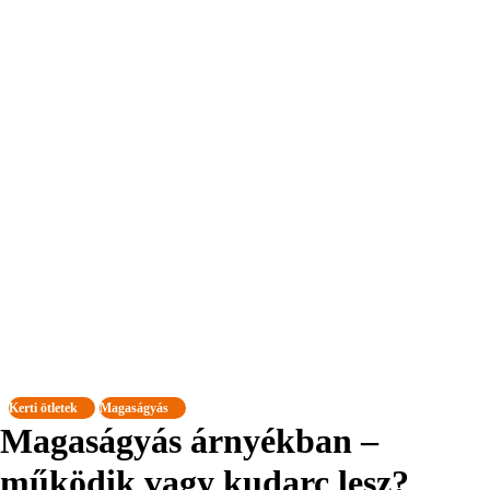
Kerti ötletek
Magaságyás
Magaságyás árnyékban –
működik vagy kudarc lesz?