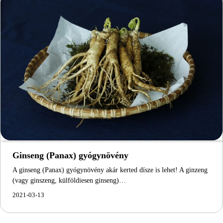
Ginseng (Panax) gyógynövény
A ginseng (Panax) gyógynövény akár kerted dísze is lehet! A ginzeng
(vagy ginszeng, külföldiesen ginseng)…
2021-03-13