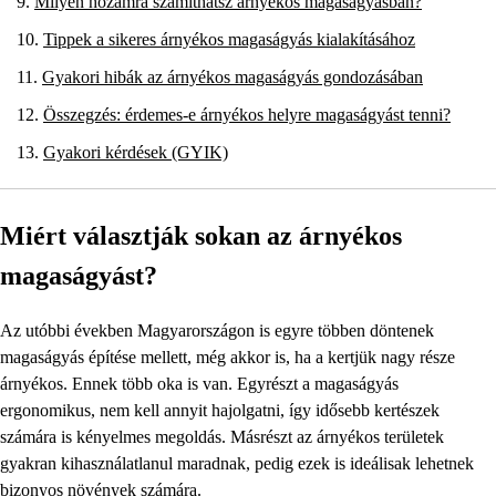
Milyen hozamra számíthatsz árnyékos magaságyásban?
Tippek a sikeres árnyékos magaságyás kialakításához
Gyakori hibák az árnyékos magaságyás gondozásában
Összegzés: érdemes-e árnyékos helyre magaságyást tenni?
Gyakori kérdések (GYIK)
Miért választják sokan az árnyékos
magaságyást?
Az utóbbi években Magyarországon is egyre többen döntenek
magaságyás építése mellett, még akkor is, ha a kertjük nagy része
árnyékos. Ennek több oka is van. Egyrészt a magaságyás
ergonomikus, nem kell annyit hajolgatni, így idősebb kertészek
számára is kényelmes megoldás. Másrészt az árnyékos területek
gyakran kihasználatlanul maradnak, pedig ezek is ideálisak lehetnek
bizonyos növények számára.