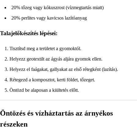
20% tőzeg vagy kókuszrost (vízmegtartás miatt)
20% perlites vagy kavicsos lazítóanyag
Talajelőkészítés lépései:
Tisztítsd meg a területet a gyomoktól.
Helyezz geotextilt az ágyás aljára gyomok ellen.
Helyezz el faágakat, gallyakat az első rétegként (lazítás).
Rétegezd a komposztot, kerti földet, tőzeget.
Öntözd be alaposan a kiültetés előtt.
Öntözés és vízháztartás az árnyékos
részeken