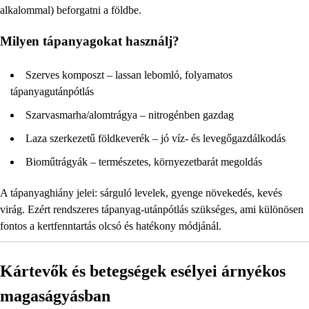
alkalommal) beforgatni a földbe.
Milyen tápanyagokat használj?
Szerves komposzt – lassan lebomló, folyamatos
tápanyagutánpótlás
Szarvasmarha/alomtrágya – nitrogénben gazdag
Laza szerkezetű földkeverék – jó víz- és levegőgazdálkodás
Bioműtrágyák – természetes, környezetbarát megoldás
A tápanyaghiány jelei: sárguló levelek, gyenge növekedés, kevés
virág. Ezért rendszeres tápanyag-utánpótlás szükséges, ami különösen
fontos a kertfenntartás olcsó és hatékony módjánál.
Kártevők és betegségek esélyei árnyékos
magaságyásban