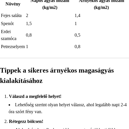
Napos ágyás hozam
Árnyékos ágyás hozam
Növény
(kg/m2)
(kg/m2)
Fejes saláta
2
1,4
Spenót
1,5
1
Erdei
0,8
0,5
szamóca
Petrezselyem
1
0,8
Tippek a sikeres árnyékos magaságyás
kialakításához
Válaszd a megfelelő helyet!
Lehetőség szerint olyan helyet válassz, ahol legalább napi 2-4
óra szórt fény van.
Rétegezz bölcsen!