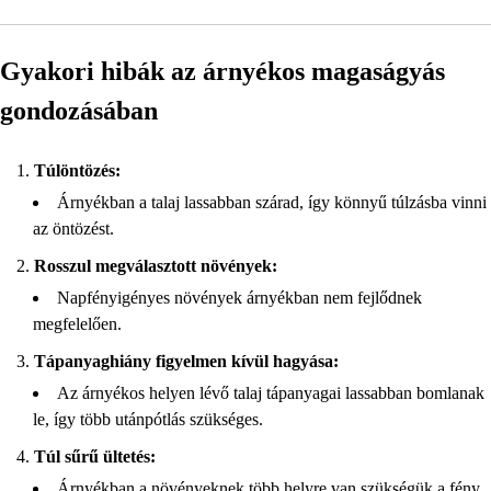
Gyakori hibák az árnyékos magaságyás
gondozásában
Túlöntözés:
Árnyékban a talaj lassabban szárad, így könnyű túlzásba vinni
az öntözést.
Rosszul megválasztott növények:
Napfényigényes növények árnyékban nem fejlődnek
megfelelően.
Tápanyaghiány figyelmen kívül hagyása:
Az árnyékos helyen lévő talaj tápanyagai lassabban bomlanak
le, így több utánpótlás szükséges.
Túl sűrű ültetés:
Árnyékban a növényeknek több helyre van szükségük a fény