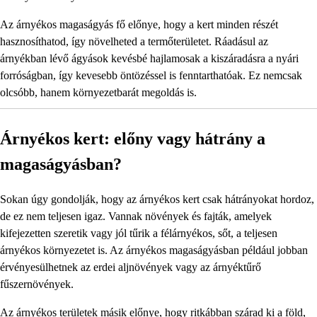
Az árnyékos magaságyás fő előnye, hogy a kert minden részét
hasznosíthatod, így növelheted a termőterületet. Ráadásul az
árnyékban lévő ágyások kevésbé hajlamosak a kiszáradásra a nyári
forróságban, így kevesebb öntözéssel is fenntarthatóak. Ez nemcsak
olcsóbb, hanem környezetbarát megoldás is.
Árnyékos kert: előny vagy hátrány a
magaságyásban?
Sokan úgy gondolják, hogy az árnyékos kert csak hátrányokat hordoz,
de ez nem teljesen igaz. Vannak növények és fajták, amelyek
kifejezetten szeretik vagy jól tűrik a félárnyékos, sőt, a teljesen
árnyékos környezetet is. Az árnyékos magaságyásban például jobban
érvényesülhetnek az erdei aljnövények vagy az árnyéktűrő
fűszernövények.
Az árnyékos területek másik előnye, hogy ritkábban szárad ki a föld,