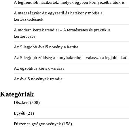
A legtrendibb házikertek, melyek egyben környezetbarátok is
A magaságyás: Az egyszerű és hatékony módja a
kertészkedésnek
A modern kertek trendjei – A természetes és praktikus
kerttervezés
Az 5 legjobb évelő növény a kertbe
Az 5 legjobb zöldség a konyhakertbe – válassza a legjobbakat!
Az egzotikus kertek varázsa
Az évelő növények trendjei
Kategóriák
Díszkert
(508)
Egyéb
(21)
Fűszer és gyógynövények
(158)