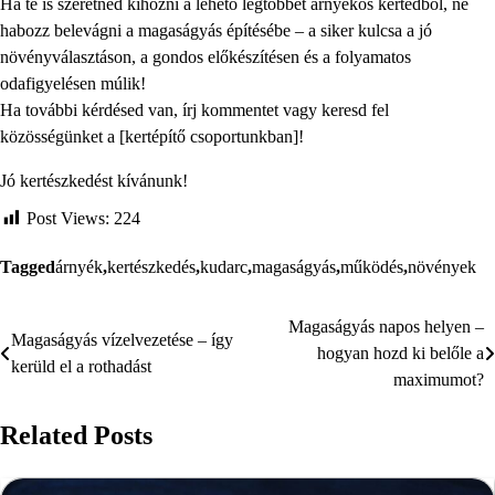
Ha te is szeretnéd kihozni a lehető legtöbbet árnyékos kertedből, ne
habozz belevágni a magaságyás építésébe – a siker kulcsa a jó
növényválasztáson, a gondos előkészítésen és a folyamatos
odafigyelésen múlik!
Ha további kérdésed van, írj kommentet vagy keresd fel
közösségünket a [kertépítő csoportunkban]!
Jó kertészkedést kívánunk!
Post Views:
224
Tagged
árnyék
,
kertészkedés
,
kudarc
,
magaságyás
,
működés
,
növények
Magaságyás napos helyen –
Bejegyzés
Magaságyás vízelvezetése – így
hogyan hozd ki belőle a
kerüld el a rothadást
navigáció
maximumot?
Related Posts