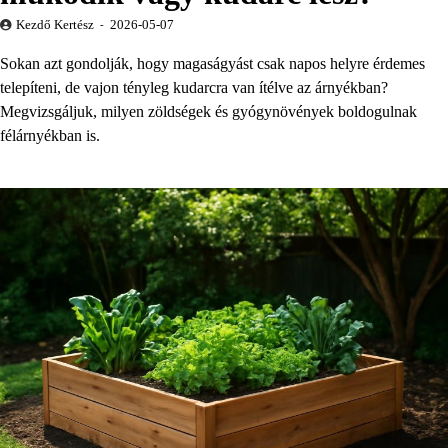
Kezdő Kertész
2026-05-07
Sokan azt gondolják, hogy magaságyást csak napos helyre érdemes
telepíteni, de vajon tényleg kudarcra van ítélve az árnyékban?
Megvizsgáljuk, milyen zöldségek és gyógynövények boldogulnak
félárnyékban is.