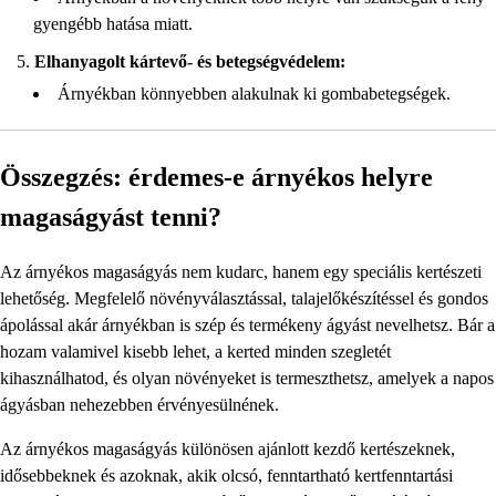
gyengébb hatása miatt.
Elhanyagolt kártevő- és betegségvédelem:
Árnyékban könnyebben alakulnak ki gombabetegségek.
Összegzés: érdemes-e árnyékos helyre
magaságyást tenni?
Az árnyékos magaságyás nem kudarc, hanem egy speciális kertészeti
lehetőség. Megfelelő növényválasztással, talajelőkészítéssel és gondos
ápolással akár árnyékban is szép és termékeny ágyást nevelhetsz. Bár a
hozam valamivel kisebb lehet, a kerted minden szegletét
kihasználhatod, és olyan növényeket is termeszthetsz, amelyek a napos
ágyásban nehezebben érvényesülnének.
Az árnyékos magaságyás különösen ajánlott kezdő kertészeknek,
idősebbeknek és azoknak, akik olcsó, fenntartható kertfenntartási