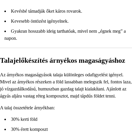
Kevésbé támadják őket káros rovarok.
Kevesebb öntözést igényelnek.
Gyakran hosszabb ideig tarthatóak, mivel nem „égnek meg” a
napon.
Talajelőkészítés árnyékos magaságyáshoz
Az árnyékos magaságyások talaja különleges odafigyelést igényel.
Mivel az árnyékos részeken a föld lassabban melegszik fel, fontos laza,
jó vízgazdálkodású, humuszban gazdag talajt kialakítani. Ajánlott az
ágyás aljára vastag réteg komposztot, majd tápdús földet tenni.
A talaj összetétele árnyékban:
30% kerti föld
30% érett komposzt