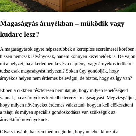
Magaságyás árnyékban – működik vagy
kudarc lesz?
A magaságyások egyre népszerűbbek a kertépítés szerelmesei körében,
hiszen nemcsak látványosak, hanem könnyen kezelhetőek is. De vajon
mi a helyzet, ha a kertedben kevés a napfény, vagy árnyékos területre
tudsz csak magaságyást helyezni? Sokan úgy gondolják, hogy
árnyékos helyen nem érdemes belevágni, de biztos, hogy ez így van?
Ebben a cikkben részletesen bemutatjuk, hogy milyen lehetőségeid
vannak, ha az árnyékos kertedbe tervezel magaságyást. Megvizsgáljuk,
hogy milyen növényeket érdemes választani, hogyan kell előkészíteni
a talajt, és milyen speciális gondoskodásra van szükségük az
árnyéktűrő növényeknek.
Olvass tovább, ha szeretnéd megtudni, hogyan lehet kihozni a