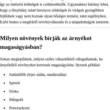
így az öntözési költségek is csökkenthetők. Ugyanakkor hátrány lehet,
hogy a fényhiány miatt bizonyos zöldségek és virágok gyengébben
fejlődnek vagy nem hoznak olyan bőséges termést, mint napfényben.
Ezért fontos a megfelelő növényválasztás és a talajadottságok ismerete.
Milyen növények bírják az árnyékot
magaságyásban?
Sokan meglepődnek, milyen széles választékból válogathatnak, ha
árnyéktűrő növényeket keresnek magaságyásba. Ilyenek például:
Salátafélék (fejes saláta, madársaláta)
Spenót
Sóska
Mángold
Petrezselyem