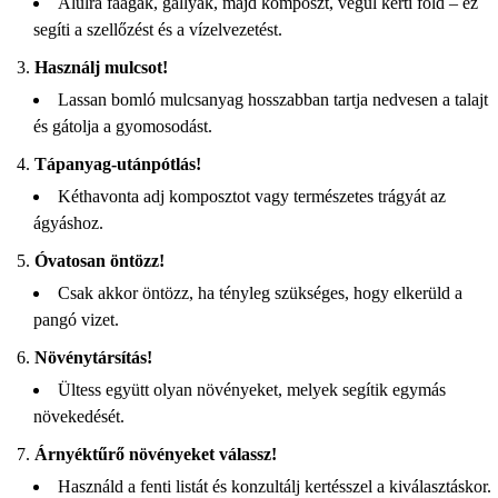
Alulra faágak, gallyak, majd komposzt, végül kerti föld – ez
segíti a szellőzést és a vízelvezetést.
Használj mulcsot!
Lassan bomló mulcsanyag hosszabban tartja nedvesen a talajt
és gátolja a gyomosodást.
Tápanyag-utánpótlás!
Kéthavonta adj komposztot vagy természetes trágyát az
ágyáshoz.
Óvatosan öntözz!
Csak akkor öntözz, ha tényleg szükséges, hogy elkerüld a
pangó vizet.
Növénytársítás!
Ültess együtt olyan növényeket, melyek segítik egymás
növekedését.
Árnyéktűrő növényeket válassz!
Használd a fenti listát és konzultálj kertésszel a kiválasztáskor.