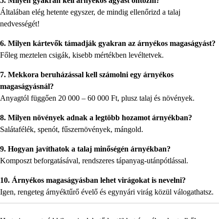
5. Milyen gyakran kell árnyékos ágyást öntözni?
Általában elég hetente egyszer, de mindig ellenőrizd a talaj
nedvességét!
6. Milyen kártevők támadják gyakran az árnyékos magaságyást?
Főleg meztelen csigák, kisebb mértékben levéltetvek.
7. Mekkora beruházással kell számolni egy árnyékos
magaságyásnál?
Anyagtól függően 20 000 – 60 000 Ft, plusz talaj és növények.
8. Milyen növények adnak a legtöbb hozamot árnyékban?
Salátafélék, spenót, fűszernövények, mángold.
9. Hogyan javíthatok a talaj minőségén árnyékban?
Komposzt beforgatásával, rendszeres tápanyag-utánpótlással.
10. Árnyékos magaságyásban lehet virágokat is nevelni?
Igen, rengeteg árnyéktűrő évelő és egynyári virág közül válogathatsz.