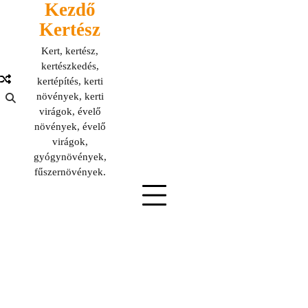
Kezdő
Skip
to
Kertész
content
Kert, kertész,
kertészkedés,
kertépítés, kerti
növények, kerti
virágok, évelő
növények, évelő
virágok,
gyógynövények,
fűszernövények.