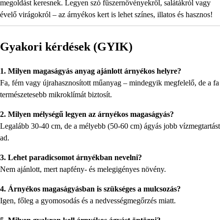
megoldást keresnek. Legyen szó fűszernövényekről, salátákról vagy
évelő virágokról – az árnyékos kert is lehet színes, illatos és hasznos!
Gyakori kérdések (GYIK)
1. Milyen magaságyás anyag ajánlott árnyékos helyre?
Fa, fém vagy újrahasznosított műanyag – mindegyik megfelelő, de a fa
természetesebb mikroklímát biztosít.
2. Milyen mélységű legyen az árnyékos magaságyás?
Legalább 30-40 cm, de a mélyebb (50-60 cm) ágyás jobb vízmegtartást
ad.
3. Lehet paradicsomot árnyékban nevelni?
Nem ajánlott, mert napfény- és melegigényes növény.
4. Árnyékos magaságyásban is szükséges a mulcsozás?
Igen, főleg a gyomosodás és a nedvességmegőrzés miatt.