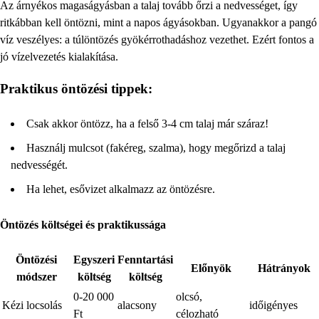
Az árnyékos magaságyásban a talaj tovább őrzi a nedvességet, így
ritkábban kell öntözni, mint a napos ágyásokban. Ugyanakkor a pangó
víz veszélyes: a túlöntözés gyökérrothadáshoz vezethet. Ezért fontos a
jó vízelvezetés kialakítása.
Praktikus öntözési tippek:
Csak akkor öntözz, ha a felső 3-4 cm talaj már száraz!
Használj mulcsot (fakéreg, szalma), hogy megőrizd a talaj
nedvességét.
Ha lehet, esővizet alkalmazz az öntözésre.
Öntözés költségei és praktikussága
Öntözési
Egyszeri
Fenntartási
Előnyök
Hátrányok
módszer
költség
költség
0-20 000
olcsó,
Kézi locsolás
alacsony
időigényes
Ft
célozható