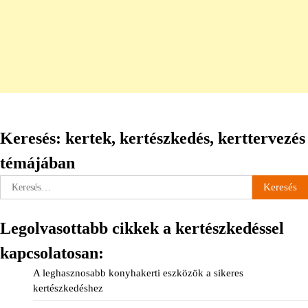
Keresés: kertek, kertészkedés, kerttervezés
témájában
Keresés:
Legolvasottabb cikkek a kertészkedéssel
kapcsolatosan:
A leghasznosabb konyhakerti eszközök a sikeres
kertészkedéshez