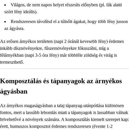
Világos, de nem napos helyet részesíts előnyben (pl. fák alatti
szórt fény ideális).
Rendszeresen távolítsd el a túlnőtt ágakat, hogy több fény jusson
az ágyásra.
Az erősen árnyékos területen (napi 2 óránál kevesebb fény) érdemes
inkább dísznövényekre, fűszernövényekre fókuszálni, míg a
félárnyékban (napi 3-5 óra fény) már többféle zöldség és virág is
termeszthető.
Komposztálás és tápanyagok az árnyékos
ágyásban
Az árnyékos magaságyásban a talaj tápanyag-utánpótlása különösen
fontos, mert a lassúbb lebomlás miatt a tápanyagok is lassabban válnak
felvehetővé a növények számára. A komposztálás kiemelt szerepet kap:
érett, humuszos komposztot érdemes rendszeresen (évente 1-2