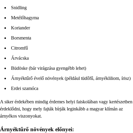
Snidling
Metélőhagyma
Koriander
Borsmenta
Citromfű
Árvácska
Büdöske (bár virágzása gyengébb lehet)
Árnyéktűrő évelő növények (például tüdőfű, árnyékliliom, írisz)
Erdei szamóca
A siker érdekében mindig érdemes helyi faiskolában vagy kertészetben
érdeklődni, hogy mely fajták bírják leginkább a magyar klímán az
árnyékos viszonyokat.
Árnyéktűrő növények előnyei: