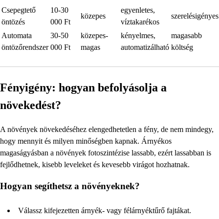
Csepegtető
10-30
egyenletes,
közepes
szerelésigényes
öntözés
000 Ft
víztakarékos
Automata
30-50
közepes-
kényelmes,
magasabb
öntözőrendszer
000 Ft
magas
automatizálható
költség
Fényigény: hogyan befolyásolja a
növekedést?
A növények növekedéséhez elengedhetetlen a fény, de nem mindegy,
hogy mennyit és milyen minőségben kapnak. Árnyékos
magaságyásban a növények fotoszintézise lassabb, ezért lassabban is
fejlődhetnek, kisebb leveleket és kevesebb virágot hozhatnak.
Hogyan segíthetsz a növényeknek?
Válassz kifejezetten árnyék- vagy félárnyéktűrő fajtákat.