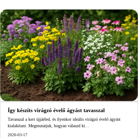
Így készíts virágzó évelő ágyást tavasszal
Tavasszal a kert újjáéled, és ilyenkor ideális virágzó évelő ágyást
kialakítani. Megmutatjuk, hogyan válaszd ki…
2026-03-17