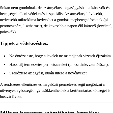
Sokan nem gondolnák, de az árnyékos magaságyásban a kártevők és
betegségek elleni védekezés is speciális. Az árnyékos, hűvösebb,
nedvesebb mikroklíma kedvezhet a gombás megbetegedéseknek (pl.
peronoszpóra, lisztharmat), de kevesebb a napon élő kártevő (levéltetű,
poloskák).
Tippek a védekezéshez:
Ne öntözz este, hogy a levelek ne maradjanak vizesek éjszakára.
Használj természetes permetszereket (pl. csalánlé, zsurlófőzet).
Szellőztesd az ágyást, ritkán ültesd a növényeket.
A rendszeres ellenőrzés és megelőző permetezés segít megőrizni a
növények egészségét, így csökkenthetőek a kertfenntartás költségei is
hosszú távon.
Milyen hozamra számíthatsz árnyékos