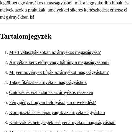
legtöbbet egy árnyékos magaságyásból, mik a leggyakoribb hibák, és
melyek azok a praktikák, amelyekkel sikeres kertészkedést érhetsz el
még árnyékban is!
Tartalomjegyzék
Miért választják sokan az árnyékos magaságyást?
Árnyékos kert: előny vagy hátrány a magaságyásban?
Milyen növények bírják az árnyékot magaságyásban?
Talajelőkészítés árnyékos magaságyáshoz
Öntözés és vízháztartás az árnyékos részeken
Fényigény: hogyan befolyásolja a növekedést?
Komposztálás és tápanyagok az árnyékos ágyásban
Kártevők és betegségek esélyei árnyékos magaságyásban