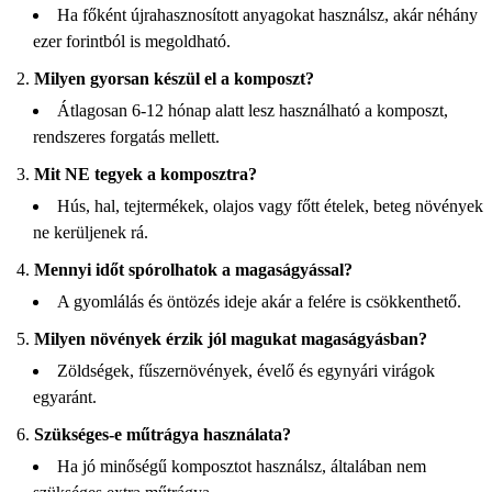
Ha főként újrahasznosított anyagokat használsz, akár néhány
ezer forintból is megoldható.
Milyen gyorsan készül el a komposzt?
Átlagosan 6-12 hónap alatt lesz használható a komposzt,
rendszeres forgatás mellett.
Mit NE tegyek a komposztra?
Hús, hal, tejtermékek, olajos vagy főtt ételek, beteg növények
ne kerüljenek rá.
Mennyi időt spórolhatok a magaságyással?
A gyomlálás és öntözés ideje akár a felére is csökkenthető.
Milyen növények érzik jól magukat magaságyásban?
Zöldségek, fűszernövények, évelő és egynyári virágok
egyaránt.
Szükséges-e műtrágya használata?
Ha jó minőségű komposztot használsz, általában nem