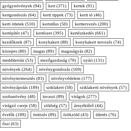
gyógynövények
(94)
kert
(371)
kertek
(91)
kertgondozás
(64)
kerti tippek
(73)
kerti tó
(46)
kerti ötletek
(510)
kertstílus
(50)
kerttervezés
(200)
kertépítés
(47)
kertészet
(395)
kertészkedés
(661)
kezdőknek
(87)
konyhakert
(88)
konyhakert tervezés
(74)
közepes
(80)
magas
(89)
magaságyás
(82)
medditerrán
(53)
mezőgazdaság
(70)
nyári
(131)
növények
(264)
növénygondozás
(169)
növénytermesztés
(83)
növényvédelem
(177)
növényápolás
(189)
sziklakert
(58)
sziklakerti növények
(57)
szobanövény
(48)
tavaszi
(89)
virágok
(277)
virágzó cserje
(58)
zöldség
(57)
árnyéktűrő
(44)
évelők
(189)
öntözés
(89)
örökzöld
(43)
ültetés
(76)
őszi
(63)