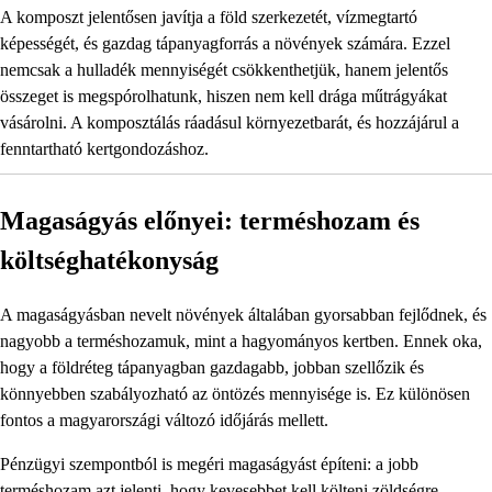
A komposzt jelentősen javítja a föld szerkezetét, vízmegtartó
képességét, és gazdag tápanyagforrás a növények számára. Ezzel
nemcsak a hulladék mennyiségét csökkenthetjük, hanem jelentős
összeget is megspórolhatunk, hiszen nem kell drága műtrágyákat
vásárolni. A komposztálás ráadásul környezetbarát, és hozzájárul a
fenntartható kertgondozáshoz.
Magaságyás előnyei: terméshozam és
költséghatékonyság
A magaságyásban nevelt növények általában gyorsabban fejlődnek, és
nagyobb a terméshozamuk, mint a hagyományos kertben. Ennek oka,
hogy a földréteg tápanyagban gazdagabb, jobban szellőzik és
könnyebben szabályozható az öntözés mennyisége is. Ez különösen
fontos a magyarországi változó időjárás mellett.
Pénzügyi szempontból is megéri magaságyást építeni: a jobb
terméshozam azt jelenti, hogy kevesebbet kell költeni zöldségre,