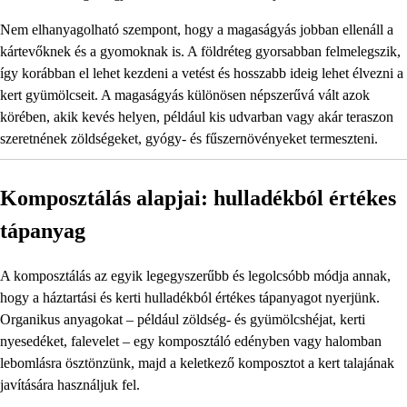
Nem elhanyagolható szempont, hogy a magaságyás jobban ellenáll a
kártevőknek és a gyomoknak is. A földréteg gyorsabban felmelegszik,
így korábban el lehet kezdeni a vetést és hosszabb ideig lehet élvezni a
kert gyümölcseit. A magaságyás különösen népszerűvá vált azok
körében, akik kevés helyen, például kis udvarban vagy akár teraszon
szeretnének zöldségeket, gyógy- és fűszernövényeket termeszteni.
Komposztálás alapjai: hulladékból értékes
tápanyag
A komposztálás az egyik legegyszerűbb és legolcsóbb módja annak,
hogy a háztartási és kerti hulladékból értékes tápanyagot nyerjünk.
Organikus anyagokat – például zöldség- és gyümölcshéjat, kerti
nyesedéket, falevelet – egy komposztáló edényben vagy halomban
lebomlásra ösztönzünk, majd a keletkező komposztot a kert talajának
javítására használjuk fel.