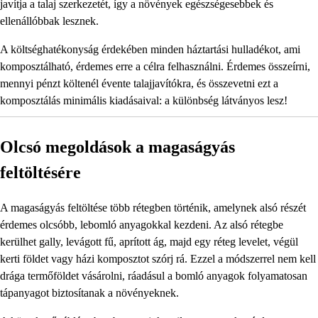
javítja a talaj szerkezetét, így a növények egészségesebbek és
ellenállóbbak lesznek.
A költséghatékonyság érdekében minden háztartási hulladékot, ami
komposztálható, érdemes erre a célra felhasználni. Érdemes összeírni,
mennyi pénzt költenél évente talajjavítókra, és összevetni ezt a
komposztálás minimális kiadásaival: a különbség látványos lesz!
Olcsó megoldások a magaságyás
feltöltésére
A magaságyás feltöltése több rétegben történik, amelynek alsó részét
érdemes olcsóbb, lebomló anyagokkal kezdeni. Az alsó rétegbe
kerülhet gally, levágott fű, aprított ág, majd egy réteg levelet, végül
kerti földet vagy házi komposztot szórj rá. Ezzel a módszerrel nem kell
drága termőföldet vásárolni, ráadásul a bomló anyagok folyamatosan
tápanyagot biztosítanak a növényeknek.