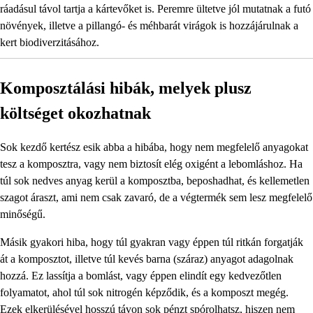
ráadásul távol tartja a kártevőket is. Peremre ültetve jól mutatnak a futó
növények, illetve a pillangó- és méhbarát virágok is hozzájárulnak a
kert biodiverzitásához.
Komposztálási hibák, melyek plusz
költséget okozhatnak
Sok kezdő kertész esik abba a hibába, hogy nem megfelelő anyagokat
tesz a komposztra, vagy nem biztosít elég oxigént a lebomláshoz. Ha
túl sok nedves anyag kerül a komposztba, beposhadhat, és kellemetlen
szagot áraszt, ami nem csak zavaró, de a végtermék sem lesz megfelelő
minőségű.
Másik gyakori hiba, hogy túl gyakran vagy éppen túl ritkán forgatják
át a komposztot, illetve túl kevés barna (száraz) anyagot adagolnak
hozzá. Ez lassítja a bomlást, vagy éppen elindít egy kedvezőtlen
folyamatot, ahol túl sok nitrogén képződik, és a komposzt megég.
Ezek elkerülésével hosszú távon sok pénzt spórolhatsz, hiszen nem