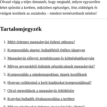
Olvasd végig a teljes útmutatót, hogy megtudd, milyen egyszerűen
lehet spórolni a kertben, miközben egészséges, friss zöldségek és
virágok kerülnek az asztalodra – mindezt természetbarát módon!
Tartalomjegyzék
Miért érdemes magaságyást építeni otthonra?
Komposztálás alapjai: hulladékból értékes tápanyag
Magaságyás előnyei: terméshozam és költséghatékonyság
Milyen anyagokból építsünk pénztárcabarát magaságyást?
Komposztálás a mindennapokban: tippek kezdőknek
Hogyan csökkentsd a kerti kiadásokat komposztálással?
Olcsó megoldások a magaságyás feltöltésére
Konyhai hulladék újrahasznosítása a kertben
Milyen növényeket érdemes magaságyásba ültetni?