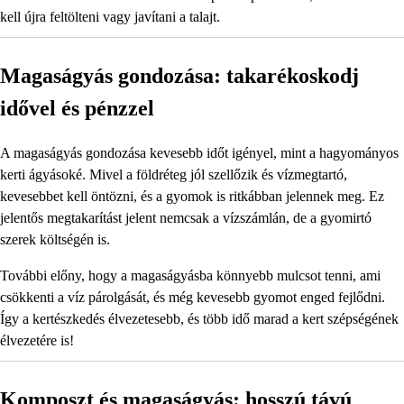
kell újra feltölteni vagy javítani a talajt.
Magaságyás gondozása: takarékoskodj
idővel és pénzzel
A magaságyás gondozása kevesebb időt igényel, mint a hagyományos
kerti ágyásoké. Mivel a földréteg jól szellőzik és vízmegtartó,
kevesebbet kell öntözni, és a gyomok is ritkábban jelennek meg. Ez
jelentős megtakarítást jelent nemcsak a vízszámlán, de a gyomirtó
szerek költségén is.
További előny, hogy a magaságyásba könnyebb mulcsot tenni, ami
csökkenti a víz párolgását, és még kevesebb gyomot enged fejlődni.
Így a kertészkedés élvezetesebb, és több idő marad a kert szépségének
élvezetére is!
Komposzt és magaságyás: hosszú távú