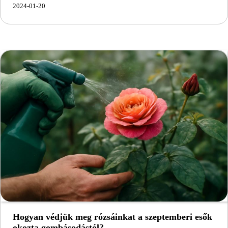
2024-01-20
Hogyan védjük meg rózsáinkat a szeptemberi esők
okozta gombásodástól?