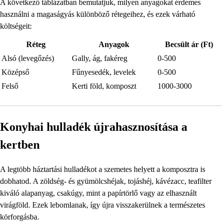
A következő táblázatban bemutatjuk, milyen anyagokat érdemes
használni a magaságyás különböző rétegeihez, és ezek várható
költségeit:
Réteg
Anyagok
Becsült ár (Ft)
Alsó (levegőzés)
Gally, ág, fakéreg
0-500
Középső
Fűnyesedék, levelek
0-500
Felső
Kerti föld, komposzt
1000-3000
Konyhai hulladék újrahasznosítása a
kertben
A legtöbb háztartási hulladékot a szemetes helyett a komposztra is
dobhatod. A zöldség- és gyümölcshéjak, tojáshéj, kávézacc, teafilter
kiváló alapanyag, csakúgy, mint a papírtörlő vagy az elhasznált
virágföld. Ezek lebomlanak, így újra visszakerülnek a természetes
körforgásba.