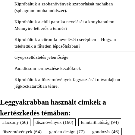
Kipróbáltuk a szobanövények szaporítását mohában
(sphagnum moha módszer).
Kipróbáltuk a chili paprika nevelését a konyhapulton –
Mennyire lett erős a termés?
Kipróbáltuk a citromfa nevelését cserépben – Hogyan
teleltettük a fűtetlen lépcsőházban?
Gyepszellőztetés jelentősége
Paradicsom termesztése kezdőknek
Kipróbáltuk a fűszernövények fagyasztását olívaolajban
jégkockatartóban télire.
Leggyakrabban használt cimkék a
kertészkedés témában:
alacsony
(66)
dísznövények
(160)
fenntarthatóság
(94)
fűszernövények
(64)
garden design
(77)
gondozás
(46)