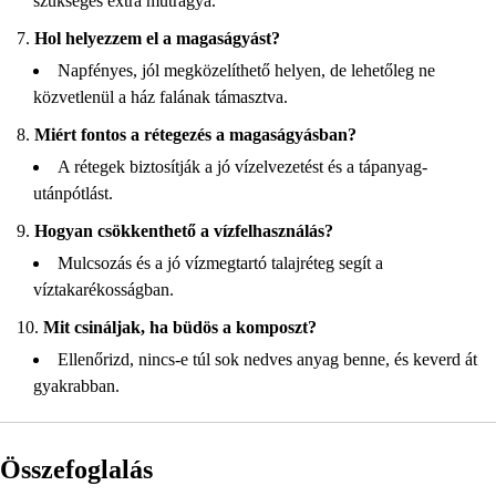
szükséges extra műtrágya.
Hol helyezzem el a magaságyást?
Napfényes, jól megközelíthető helyen, de lehetőleg ne
közvetlenül a ház falának támasztva.
Miért fontos a rétegezés a magaságyásban?
A rétegek biztosítják a jó vízelvezetést és a tápanyag-
utánpótlást.
Hogyan csökkenthető a vízfelhasználás?
Mulcsozás és a jó vízmegtartó talajréteg segít a
víztakarékosságban.
Mit csináljak, ha büdös a komposzt?
Ellenőrizd, nincs-e túl sok nedves anyag benne, és keverd át
gyakrabban.
Összefoglalás