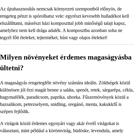
Az újrahasznosítás nemcsak környezeti szempontból előnyös, de
rengeteg pénzt is spórolhatsz vele: egyrészt kevesebb hulladékot kell
elszállíttatni, másrészt házi komposzttal jobb minőségű talajt kapsz,
amelyhez nem kell drága adalék. A komposztba azonban soha ne
tegyél főtt ételeket, tejterméket, húst vagy olajos ételeket!
Milyen növényeket érdemes magaságyásba
ültetni?
A magaságyás rengetegféle növény számára ideális. Zöldségek közül
különösen jól érzi magát benne a saláta, spenót, retek, sárgarépa, cékla,
hagymafélék, paradicsom, paprika, uborka. Fűszernövények közül a
bazsalikom, petrezselyem, snidling, oregánó, menta, kakukkfű is
szépen fejlődik.
A virágok közül érdemes egynyári vagy akár évelő virágokat is
választani, mint például a körömvirág, büdöske, levendula, amely