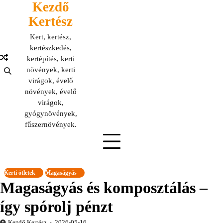
Kezdő
Skip
to
Kertész
content
Kert, kertész,
kertészkedés,
kertépítés, kerti
növények, kerti
virágok, évelő
növények, évelő
virágok,
gyógynövények,
fűszernövények.
Kerti ötletek
Magaságyás
Magaságyás és komposztálás –
így spórolj pénzt
Kezdő Kertész
2026-05-16