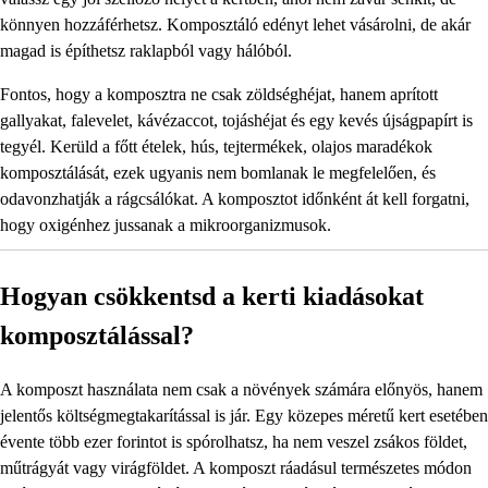
könnyen hozzáférhetsz. Komposztáló edényt lehet vásárolni, de akár
magad is építhetsz raklapból vagy hálóból.
Fontos, hogy a komposztra ne csak zöldséghéjat, hanem aprított
gallyakat, falevelet, kávézaccot, tojáshéjat és egy kevés újságpapírt is
tegyél. Kerüld a főtt ételek, hús, tejtermékek, olajos maradékok
komposztálását, ezek ugyanis nem bomlanak le megfelelően, és
odavonzhatják a rágcsálókat. A komposztot időnként át kell forgatni,
hogy oxigénhez jussanak a mikroorganizmusok.
Hogyan csökkentsd a kerti kiadásokat
komposztálással?
A komposzt használata nem csak a növények számára előnyös, hanem
jelentős költségmegtakarítással is jár. Egy közepes méretű kert esetében
évente több ezer forintot is spórolhatsz, ha nem veszel zsákos földet,
műtrágyát vagy virágföldet. A komposzt ráadásul természetes módon