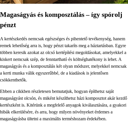
Magaságyás és komposztálás – így spórolj
pénzt
A kertészkedés nemcsak egészséges és pihentető tevékenység, hanem
remek lehetőség arra is, hogy pénzt takaríts meg a háztartásban. Egyre
többen keresik azokat az olcsó kertépítési megoldásokat, amelyekkel a
kiskert nemcsak szép, de fenntartható és költséghatékony is lehet. A
magaságyás és a komposztálás két olyan módszer, melyekkel nemcsak
a kerti munka válik egyszerűbbé, de a kiadások is jelentősen
csökkenthetők.
Ebben a cikkben részletesen bemutatjuk, hogyan építhetsz saját
magaságyást olcsón, és miként készíthetsz házi komposztot akár kezdő
kertészként is. Kitérünk a megfelelő anyagok kiválasztására, a gyakori
hibák elkerülésére, és arra, hogy milyen növényeket érdemes a
magaságyásba ültetni a maximális terméshozam érdekében.