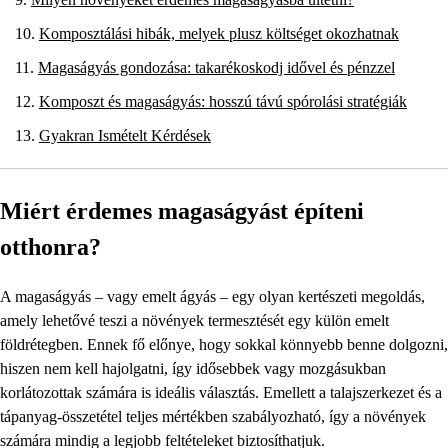
Komposztálási hibák, melyek plusz költséget okozhatnak
Magaságyás gondozása: takarékoskodj idővel és pénzzel
Komposzt és magaságyás: hosszú távú spórolási stratégiák
Gyakran Ismételt Kérdések
Miért érdemes magaságyást építeni
otthonra?
A magaságyás – vagy emelt ágyás – egy olyan kertészeti megoldás,
amely lehetővé teszi a növények termesztését egy külön emelt
földrétegben. Ennek fő előnye, hogy sokkal könnyebb benne dolgozni,
hiszen nem kell hajolgatni, így idősebbek vagy mozgásukban
korlátozottak számára is ideális választás. Emellett a talajszerkezet és a
tápanyag-összetétel teljes mértékben szabályozható, így a növények
számára mindig a legjobb feltételeket biztosíthatjuk.