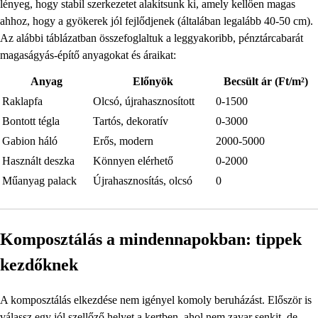
lényeg, hogy stabil szerkezetet alakítsunk ki, amely kellően magas
ahhoz, hogy a gyökerek jól fejlődjenek (általában legalább 40-50 cm).
Az alábbi táblázatban összefoglaltuk a leggyakoribb, pénztárcabarát
magaságyás-építő anyagokat és áraikat:
Anyag
Előnyök
Becsült ár (Ft/m²)
Raklapfa
Olcsó, újrahasznosított
0-1500
Bontott tégla
Tartós, dekoratív
0-3000
Gabion háló
Erős, modern
2000-5000
Használt deszka
Könnyen elérhető
0-2000
Műanyag palack
Újrahasznosítás, olcsó
0
Komposztálás a mindennapokban: tippek
kezdőknek
A komposztálás elkezdése nem igényel komoly beruházást. Először is
válassz egy jól szellőző helyet a kertben, ahol nem zavar senkit, de