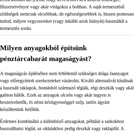
fűszernövényre vagy akár virágokra a boltban. A saját termesztésű
zöldségek nemcsak olcsóbbak, de egészségesebbek is, hiszen pontosan
tudod, milyen vegyszereket (vagy inkább azok hiányát) használtál a
termesztés során.
Milyen anyagokból építsünk
pénztárcabarát magaságyást?
A magaságyás építéséhez nem feltétlenül szükséges drága faanyagot
vagy előregyártott szerkezeteket vásárolni. Kiváló alternatívát kínálnak
a használt raklapok, bontásból származó téglák, régi deszkák vagy akár
gabion hálók. Ezek az anyagok olcsón vagy akár ingyen is
beszerezhetők, és némi kézügyességgel szép, tartós ágyást
készíthetünk belőlük.
Érdemes kombinálni a különböző anyagokat, például a sarkokhoz
használhatsz téglát, az oldalakhoz pedig deszkát vagy raklapfát. A