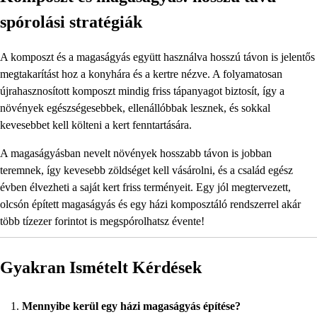
spórolási stratégiák
A komposzt és a magaságyás együtt használva hosszú távon is jelentős
megtakarítást hoz a konyhára és a kertre nézve. A folyamatosan
újrahasznosított komposzt mindig friss tápanyagot biztosít, így a
növények egészségesebbek, ellenállóbbak lesznek, és sokkal
kevesebbet kell költeni a kert fenntartására.
A magaságyásban nevelt növények hosszabb távon is jobban
teremnek, így kevesebb zöldséget kell vásárolni, és a család egész
évben élvezheti a saját kert friss terményeit. Egy jól megtervezett,
olcsón épített magaságyás és egy házi komposztáló rendszerrel akár
több tízezer forintot is megspórolhatsz évente!
Gyakran Ismételt Kérdések
Mennyibe kerül egy házi magaságyás építése?