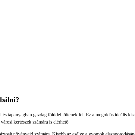
bálni?
l és tápanyagban gazdag földdel töltenek fel. Ez a megoldás ideális kis
 városi kertészek számára is elérhető.
iztosít növényeid számára. Kisebb az esélye a gyomok elszaporodásána