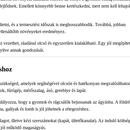
fejlődnek. Emellett könnyebb benne kertészkedni, mert nem kell lehajol
tetni, és a termesztési időszak is meghosszabbodik. Továbbá, jobban
 ellenállóbb növényeket eredményez.
vezethet, ráadásul olcsó és egyszerűen kialakítható. Egy jól megépítet
nyítve annak gondozását.
shoz
szükséged, amelyek segítségével olcsón és hatékonyan megvalósíthatod
rok, fúrógép, mérőszalag, ásó, gereblye és lapát.
adályozza, hogy a gyomok és rágcsálók bejussanak az ágyásba. A földré
ma, gallyak és lomb is jól jöhetnek a rétegezéshez.
got, illetve kézi szerszámokat (kapát, ültetőkanalat). Az induló költsé
y jól működő magaságyás.