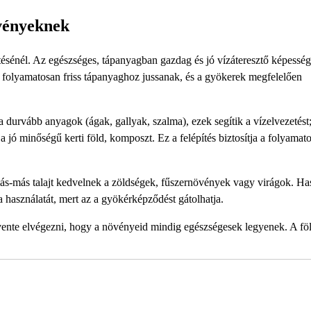
övényeknek
ésénél. Az egészséges, tápanyagban gazdag és jó vízáteresztő képesség
 folyamatosan friss tápanyaghoz jussanak, és a gyökerek megfelelően
k a durvább anyagok (ágak, gallyak, szalma), ezek segítik a vízelvezetést
g a jó minőségű kerti föld, komposzt. Ez a felépítés biztosítja a folyamat
más-más talajt kedvelnek a zöldségek, fűszernövények vagy virágok. Ha
a használatát, mert az a gyökérképződést gátolhatja.
tévente elvégezni, hogy a növényeid mindig egészségesek legyenek. A fö