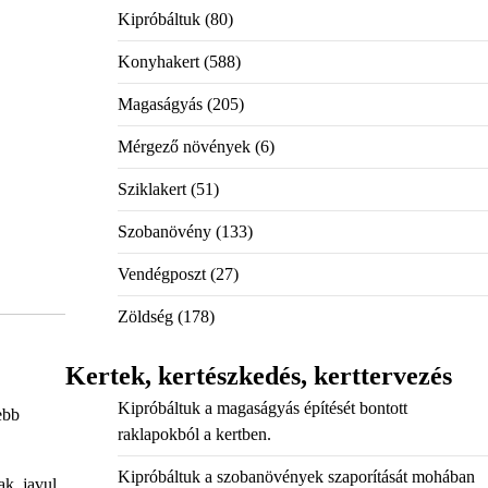
Kipróbáltuk
(80)
Konyhakert
(588)
Magaságyás
(205)
Mérgező növények
(6)
Sziklakert
(51)
Szobanövény
(133)
Vendégposzt
(27)
Zöldség
(178)
Kertek, kertészkedés, kerttervezés
Kipróbáltuk a magaságyás építését bontott
ebb
raklapokból a kertben.
Kipróbáltuk a szobanövények szaporítását mohában
k, javul