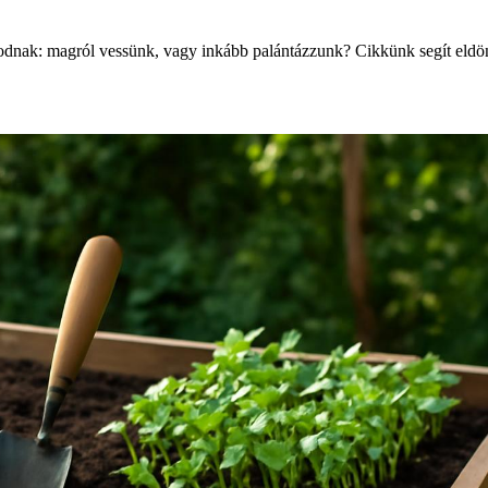
dnak: magról vessünk, vagy inkább palántázzunk? Cikkünk segít eldön