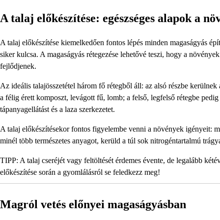
A talaj előkészítése: egészséges alapok a n
A talaj előkészítése kiemelkedően fontos lépés minden magaságyás épít
siker kulcsa. A magaságyás rétegezése lehetővé teszi, hogy a növények
fejlődjenek.
Az ideális talajösszetétel három fő rétegből áll: az alsó részbe kerülne
a félig érett komposzt, levágott fű, lomb; a felső, legfelső rétegbe pedi
tápanyagellátást és a laza szerkezetet.
A talaj előkészítésekor fontos figyelembe venni a növények igényeit: 
minél több természetes anyagot, kerüld a túl sok nitrogéntartalmú trágy
TIPP: A talaj cseréjét vagy feltöltését érdemes évente, de legalább ké
előkészítése során a gyomlálásról se feledkezz meg!
Magról vetés előnyei magaságyásban