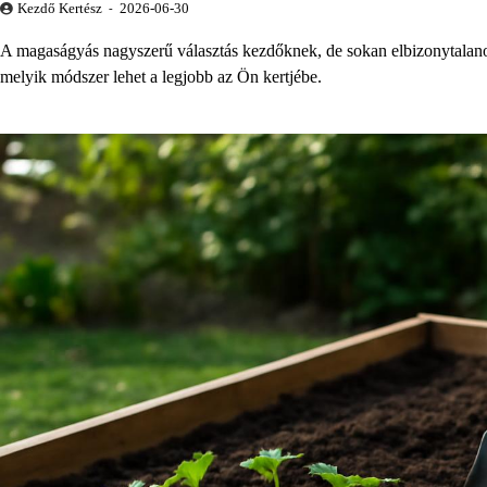
Kezdő Kertész
2026-06-30
A magaságyás nagyszerű választás kezdőknek, de sokan elbizonytalano
melyik módszer lehet a legjobb az Ön kertjébe.