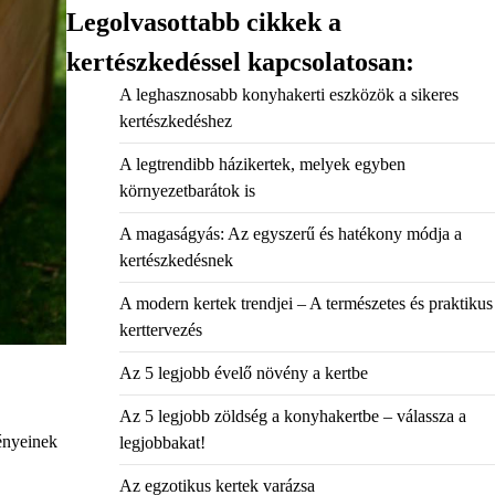
Legolvasottabb cikkek a
kertészkedéssel kapcsolatosan:
A leghasznosabb konyhakerti eszközök a sikeres
kertészkedéshez
A legtrendibb házikertek, melyek egyben
környezetbarátok is
A magaságyás: Az egyszerű és hatékony módja a
kertészkedésnek
A modern kertek trendjei – A természetes és praktikus
kerttervezés
Az 5 legjobb évelő növény a kertbe
Az 5 legjobb zöldség a konyhakertbe – válassza a
vényeinek
legjobbakat!
Az egzotikus kertek varázsa