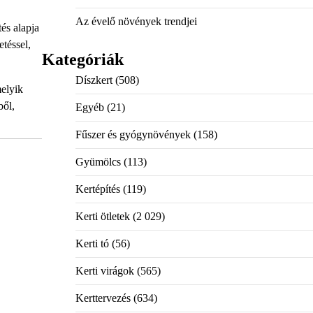
Az évelő növények trendjei
és alapja
téssel,
Kategóriák
Díszkert
(508)
melyik
ből,
Egyéb
(21)
Fűszer és gyógynövények
(158)
Gyümölcs
(113)
Kertépítés
(119)
Kerti ötletek
(2 029)
Kerti tó
(56)
Kerti virágok
(565)
Kerttervezés
(634)