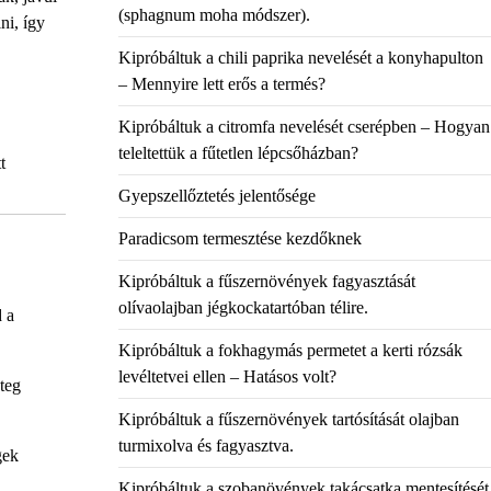
(sphagnum moha módszer).
ni, így
Kipróbáltuk a chili paprika nevelését a konyhapulton
– Mennyire lett erős a termés?
Kipróbáltuk a citromfa nevelését cserépben – Hogyan
teleltettük a fűtetlen lépcsőházban?
t
Gyepszellőztetés jelentősége
Paradicsom termesztése kezdőknek
Kipróbáltuk a fűszernövények fagyasztását
olívaolajban jégkockatartóban télire.
 a
Kipróbáltuk a fokhagymás permetet a kerti rózsák
levéltetvei ellen – Hatásos volt?
teg
Kipróbáltuk a fűszernövények tartósítását olajban
turmixolva és fagyasztva.
gek
Kipróbáltuk a szobanövények takácsatka mentesítését