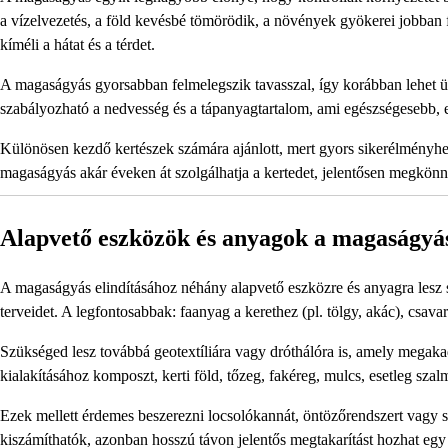
a vízelvezetés, a föld kevésbé tömörödik, a növények gyökerei jobban 
kíméli a hátat és a térdet.
A magaságyás gyorsabban felmelegszik tavasszal, így korábban lehet ül
szabályozható a nedvesség és a tápanyagtartalom, ami egészségesebb,
Különösen kezdő kertészek számára ajánlott, mert gyors sikerélményhez 
magaságyás akár éveken át szolgálhatja a kertedet, jelentősen megkön
Alapvető eszközök és anyagok a magaságyá
A magaságyás elindításához néhány alapvető eszközre és anyagra lesz 
terveidet. A legfontosabbak: faanyag a kerethez (pl. tölgy, akác), csava
Szükséged lesz továbbá geotextíliára vagy dróthálóra is, amely megak
kialakításához komposzt, kerti föld, tőzeg, fakéreg, mulcs, esetleg szal
Ezek mellett érdemes beszerezni locsolókannát, öntözőrendszert vagy sla
kiszámíthatók, azonban hosszú távon jelentős megtakarítást hozhat eg