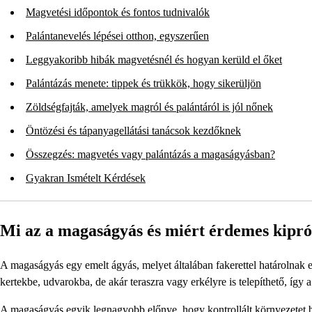
Magvetési időpontok és fontos tudnivalók
Palántanevelés lépései otthon, egyszerűen
Leggyakoribb hibák magvetésnél és hogyan kerüld el őket
Palántázás menete: tippek és trükkök, hogy sikerüljön
Zöldségfajták, amelyek magról és palántáról is jól nőnek
Öntözési és tápanyagellátási tanácsok kezdőknek
Összegzés: magvetés vagy palántázás a magaságyásban?
Gyakran Ismételt Kérdések
Mi az a magaságyás és miért érdemes kipró
A magaságyás egy emelt ágyás, melyet általában fakerettel határolnak e
kertekbe, udvarokba, de akár teraszra vagy erkélyre is telepíthető, így a
A magaságyás egyik legnagyobb előnye, hogy kontrollált környezetet b