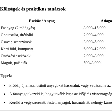
Költségek és praktikus tanácsok
Eszköz / Anyag
Átlago
Faanyag (2 m² ágyás)
8.000–15.000
Geotextília, drótháló
2.000–4.000
Csavar, szerszámok
3.000–5.000
Kerti föld, komposzt
6.000–12.000
Öntözési eszközök
2.000–8.000
Magok, palánták
500–3.000
Tippek:
Próbálj újrahasznosított anyagokat használni, vagy vadászd le az
A faanyagot kezeld le, hogy tovább bírja az időjárás viszontagság
Kerüld a vegyszerezett, festett anyagok használatát, nehogy káro