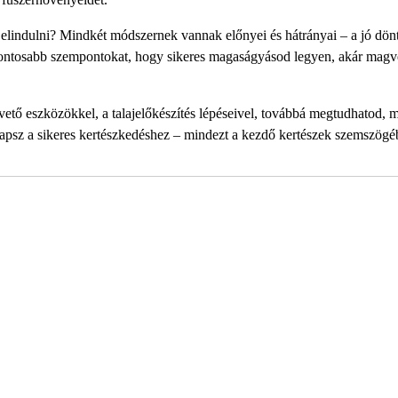
elindulni? Mindkét módszernek vannak előnyei és hátrányai – a jó dönt
fontosabb szempontokat, hogy sikeres magaságyásod legyen, akár magve
tő eszközökkel, a talajelőkészítés lépéseivel, továbbá megtudhatod, 
kapsz a sikeres kertészkedéshez – mindezt a kezdő kertészek szemszögé