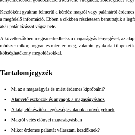
Kezdőként gyakran felmerül a kérdés: magról vagy palántáról érdemes 
a megfelelő információ. Ebben a cikkben részletesen bemutatjuk a leg
akár palántázással vágsz bele.
A következőkben megismerkedhetsz a magaságyás lényegével, az alapve
módszer mikor, hogyan és miért éri meg, valamint gyakorlati tippeket 
költséghatékony megoldásokkal.
Tartalomjegyzék
Mi az a magaságyás és miért érdemes kipróbálni?
Alapvető eszközök és anyagok a magaságyáshoz
A talaj előkészítése: egészséges alapok a növényeknek
Magról vetés előnyei magaságyásban
Mikor érdemes palántát választani kezdőknek?