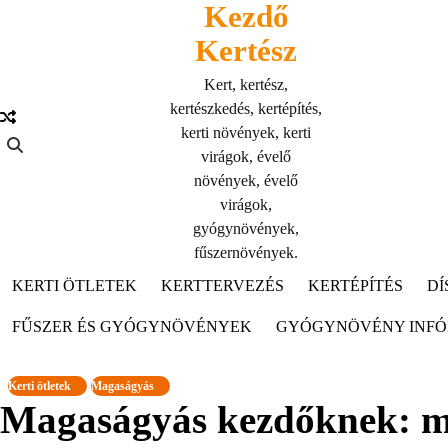
Kezdő
Skip
to
Kertész
content
Kert, kertész,
kertészkedés, kertépítés,
kerti növények, kerti
virágok, évelő
növények, évelő
virágok,
gyógynövények,
fűszernövények.
KERTI ÖTLETEK
KERTTERVEZÉS
KERTÉPÍTÉS
DÍ
FŰSZER ÉS GYÓGYNÖVÉNYEK
GYÓGYNÖVÉNY INF
Kerti ötletek
Magaságyás
Magaságyás kezdőknek: ma