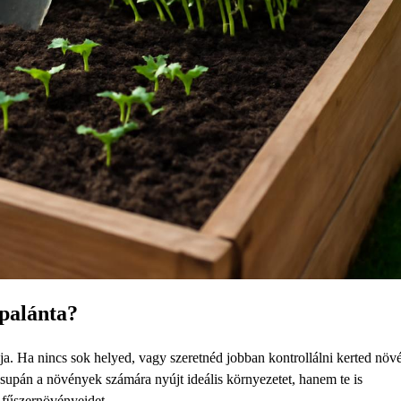
palánta?
ja. Ha nincs sok helyed, vagy szeretnéd jobban kontrollálni kerted nö
csupán a növények számára nyújt ideális környezetet, hanem te is
 fűszernövényeidet.