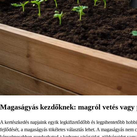
Magaságyás kezdőknek: magról vetés vagy 
A kertészkedés napjaink egyik legkifizetődőbb és legpihentetőbb hobbi
fejlődését, a magaságyás tökéletes választás lehet. A magaságyás nem 
kényelmesebben gondozhatod a kedvenc virágaidat, zöldségeidet vagy