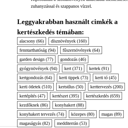
zuhanyzással és szappanos vízzel.
Leggyakrabban használt cimkék a
kertészkedés témában:
alacsony
(66)
dísznövények
(160)
fenntarthatóság
(94)
fűszernövények
(64)
garden design
(77)
gondozás
(46)
gyógynövények
(94)
kert
(371)
kertek
(91)
kertgondozás
(64)
kerti tippek
(73)
kerti tó
(45)
kerti ötletek
(510)
kertstílus
(50)
kerttervezés
(200)
kertépítés
(47)
kertészet
(395)
kertészkedés
(659)
kezdőknek
(86)
konyhakert
(88)
konyhakert tervezés
(74)
közepes
(80)
magas
(89)
magaságyás
(82)
medditerrán
(53)