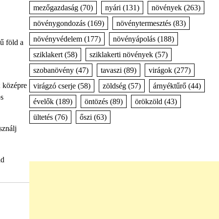
mezőgazdaság
(70)
nyári
(131)
növények
(263)
növénygondozás
(169)
növénytermesztés
(83)
növényvédelem
(177)
növényápolás
(188)
ű föld a
sziklakert
(58)
sziklakerti növények
(57)
szobanövény
(47)
tavaszi
(89)
virágok
(277)
; középre
virágzó cserje
(58)
zöldség
(57)
árnyéktűrő
(44)
os
évelők
(189)
öntözés
(89)
örökzöld
(43)
ültetés
(76)
őszi
(63)
sználj
ld