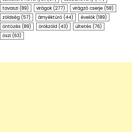
tavaszi
(89)
virágok
(277)
virágzó cserje
(58)
zöldség
(57)
árnyéktűrő
(44)
évelők
(189)
öntözés
(89)
örökzöld
(43)
ültetés
(76)
őszi
(63)