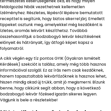
természetes keserűségének oka, és hogy milyen
feldolgozási hibák vezethetnek kellemetlen
ízélményhez. Részletes, lépésről lépésre bemutatott
recepttel is segítünk, hogy biztos sikerrel járj. Emellett
tippeket osztunk meg, amelyekkel még kezdőként is
ízletes, aromás lekvárt készíthetsz. Továbbá
összehasonlítjuk a bodzabogyó lekvár készítésének
előnyeit és hátrányait, így átfogó képet kapsz a
folyamatról.
A cikk végén egy tíz pontos GYIK (Gyakran Ismételt
Kérdések) szekciót is találsz, amely még több hasznos
információval szolgál. Ez az írás nem csak kezdőknek,
hanem tapasztaltabb lekvárfőzőknek is hasznos lehet,
hiszen mindig akad új trükk, amit jó megismerni. Bízunk
benne, hogy cikkünk segít abban, hogy a következő
bodzabogyó lekvár főzésed igazán sikeres legyen.
Vágjunk is bele a részletekbe!