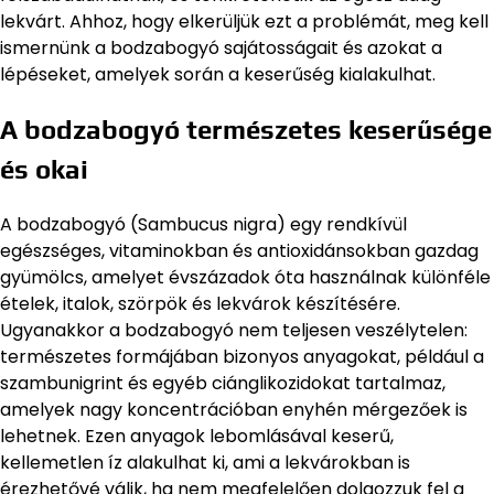
lekvárt. Ahhoz, hogy elkerüljük ezt a problémát, meg kell
ismernünk a bodzabogyó sajátosságait és azokat a
lépéseket, amelyek során a keserűség kialakulhat.
A bodzabogyó természetes keserűsége
és okai
A bodzabogyó (Sambucus nigra) egy rendkívül
egészséges, vitaminokban és antioxidánsokban gazdag
gyümölcs, amelyet évszázadok óta használnak különféle
ételek, italok, szörpök és lekvárok készítésére.
Ugyanakkor a bodzabogyó nem teljesen veszélytelen:
természetes formájában bizonyos anyagokat, például a
szambunigrint és egyéb ciánglikozidokat tartalmaz,
amelyek nagy koncentrációban enyhén mérgezőek is
lehetnek. Ezen anyagok lebomlásával keserű,
kellemetlen íz alakulhat ki, ami a lekvárokban is
érezhetővé válik, ha nem megfelelően dolgozzuk fel a