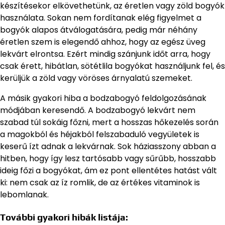
készítésekor elkövethetünk, az éretlen vagy zöld bogyók
használata. Sokan nem fordítanak elég figyelmet a
bogyók alapos átválogatására, pedig már néhány
éretlen szem is elegendő ahhoz, hogy az egész üveg
lekvárt elrontsa. Ezért mindig szánjunk időt arra, hogy
csak érett, hibátlan, sötétlila bogyókat használjunk fel, és
kerüljük a zöld vagy vöröses árnyalatú szemeket.
A másik gyakori hiba a bodzabogyó feldolgozásának
módjában keresendő. A bodzabogyó lekvárt nem
szabad túl sokáig főzni, mert a hosszas hőkezelés során
a magokból és héjakból felszabaduló vegyületek is
keserű ízt adnak a lekvárnak. Sok háziasszony abban a
hitben, hogy így lesz tartósabb vagy sűrűbb, hosszabb
ideig főzi a bogyókat, ám ez pont ellentétes hatást vált
ki: nem csak az íz romlik, de az értékes vitaminok is
lebomlanak.
További gyakori hibák listája: