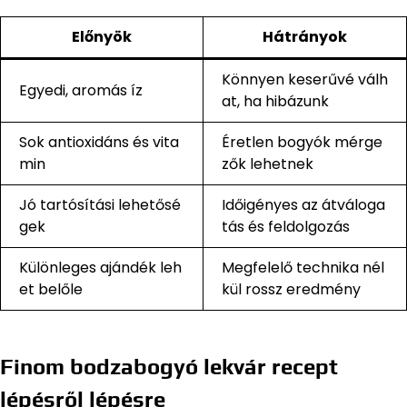
Előnyök
Hátrányok
Könnyen keserűvé válh
Egyedi, aromás íz
at, ha hibázunk
Sok antioxidáns és vita
Éretlen bogyók mérge
min
zők lehetnek
Jó tartósítási lehetősé
Időigényes az átváloga
gek
tás és feldolgozás
Különleges ajándék leh
Megfelelő technika nél
et belőle
kül rossz eredmény
Finom bodzabogyó lekvár recept
lépésről lépésre