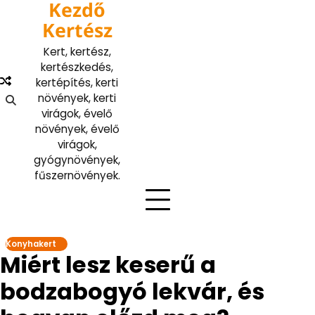
Kezdő
Skip
to
Kertész
content
Kert, kertész,
kertészkedés,
kertépítés, kerti
növények, kerti
virágok, évelő
növények, évelő
virágok,
gyógynövények,
fűszernövények.
Konyhakert
Miért lesz keserű a
bodzabogyó lekvár, és