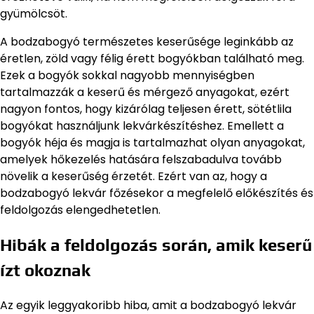
gyümölcsöt.
A bodzabogyó természetes keserűsége leginkább az
éretlen, zöld vagy félig érett bogyókban található meg.
Ezek a bogyók sokkal nagyobb mennyiségben
tartalmazzák a keserű és mérgező anyagokat, ezért
nagyon fontos, hogy kizárólag teljesen érett, sötétlila
bogyókat használjunk lekvárkészítéshez. Emellett a
bogyók héja és magja is tartalmazhat olyan anyagokat,
amelyek hőkezelés hatására felszabadulva tovább
növelik a keserűség érzetét. Ezért van az, hogy a
bodzabogyó lekvár főzésekor a megfelelő előkészítés és
feldolgozás elengedhetetlen.
Hibák a feldolgozás során, amik keserű
ízt okoznak
Az egyik leggyakoribb hiba, amit a bodzabogyó lekvár