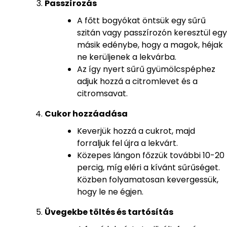
Passzírozás
A főtt bogyókat öntsük egy sűrű
szitán vagy passzírozón keresztül egy
másik edénybe, hogy a magok, héjak
ne kerüljenek a lekvárba.
Az így nyert sűrű gyümölcspéphez
adjuk hozzá a citromlevet és a
citromsavat.
Cukor hozzáadása
Keverjük hozzá a cukrot, majd
forraljuk fel újra a lekvárt.
Közepes lángon főzzük további 10-20
percig, míg eléri a kívánt sűrűséget.
Közben folyamatosan kevergessük,
hogy le ne égjen.
Üvegekbe töltés és tartósítás