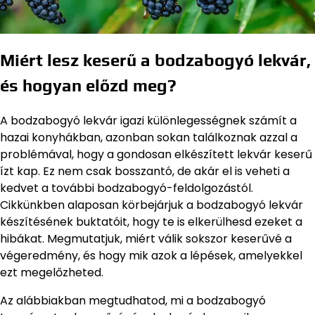
Miért lesz keserű a bodzabogyó lekvár,
és hogyan előzd meg?
A bodzabogyó lekvár igazi különlegességnek számít a
hazai konyhákban, azonban sokan találkoznak azzal a
problémával, hogy a gondosan elkészített lekvár keserű
ízt kap. Ez nem csak bosszantó, de akár el is veheti a
kedvet a további bodzabogyó-feldolgozástól.
Cikkünkben alaposan körbejárjuk a bodzabogyó lekvár
készítésének buktatóit, hogy te is elkerülhesd ezeket a
hibákat. Megmutatjuk, miért válik sokszor keserűvé a
végeredmény, és hogy mik azok a lépések, amelyekkel
ezt megelőzheted.
Az alábbiakban megtudhatod, mi a bodzabogyó