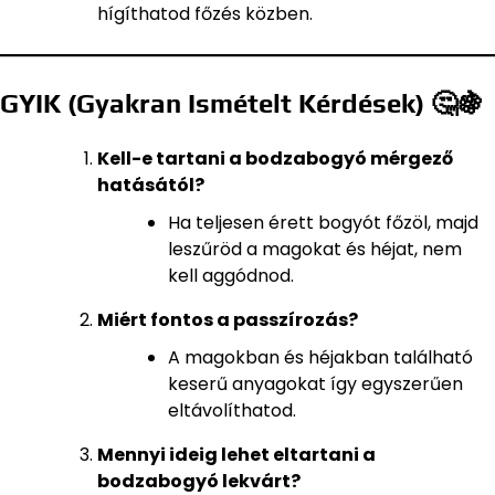
hígíthatod főzés közben.
GYIK (Gyakran Ismételt Kérdések) 🤔🍇
Kell-e tartani a bodzabogyó mérgező
hatásától?
Ha teljesen érett bogyót főzöl, majd
leszűröd a magokat és héjat, nem
kell aggódnod.
Miért fontos a passzírozás?
A magokban és héjakban található
keserű anyagokat így egyszerűen
eltávolíthatod.
Mennyi ideig lehet eltartani a
bodzabogyó lekvárt?