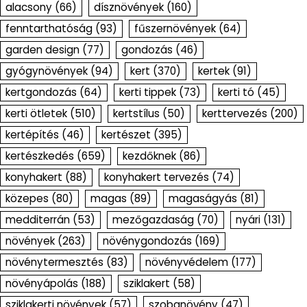
alacsony
(66)
dísznövények
(160)
fenntarthatóság
(93)
fűszernövények
(64)
garden design
(77)
gondozás
(46)
gyógynövények
(94)
kert
(370)
kertek
(91)
kertgondozás
(64)
kerti tippek
(73)
kerti tó
(45)
kerti ötletek
(510)
kertstílus
(50)
kerttervezés
(200)
kertépítés
(46)
kertészet
(395)
kertészkedés
(659)
kezdőknek
(86)
konyhakert
(88)
konyhakert tervezés
(74)
közepes
(80)
magas
(89)
magaságyás
(81)
medditerrán
(53)
mezőgazdaság
(70)
nyári
(131)
növények
(263)
növénygondozás
(169)
növénytermesztés
(83)
növényvédelem
(177)
növényápolás
(188)
sziklakert
(58)
sziklakerti növények
(57)
szobanövény
(47)