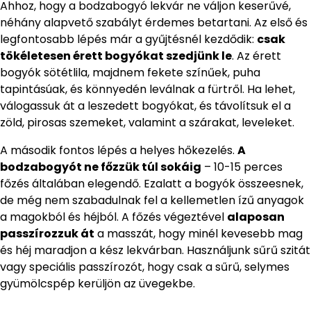
Ahhoz, hogy a bodzabogyó lekvár ne váljon keserűvé,
néhány alapvető szabályt érdemes betartani. Az első és
legfontosabb lépés már a gyűjtésnél kezdődik:
csak
tökéletesen érett bogyókat szedjünk le
. Az érett
bogyók sötétlila, majdnem fekete színűek, puha
tapintásúak, és könnyedén leválnak a fürtről. Ha lehet,
válogassuk át a leszedett bogyókat, és távolítsuk el a
zöld, pirosas szemeket, valamint a szárakat, leveleket.
A második fontos lépés a helyes hőkezelés.
A
bodzabogyót ne főzzük túl sokáig
– 10-15 perces
főzés általában elegendő. Ezalatt a bogyók összeesnek,
de még nem szabadulnak fel a kellemetlen ízű anyagok
a magokból és héjból. A főzés végeztével
alaposan
passzírozzuk át
a masszát, hogy minél kevesebb mag
és héj maradjon a kész lekvárban. Használjunk sűrű szitát
vagy speciális passzírozót, hogy csak a sűrű, selymes
gyümölcspép kerüljön az üvegekbe.