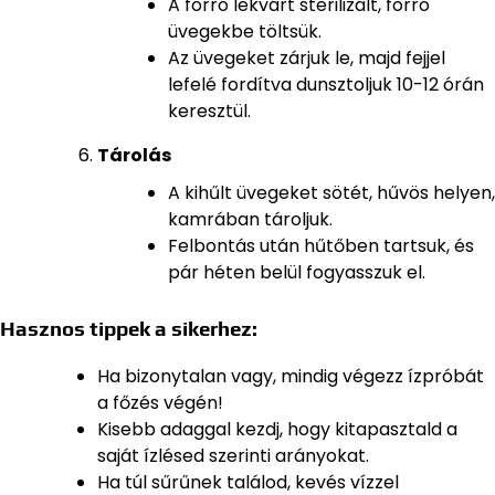
A forró lekvárt sterilizált, forró
üvegekbe töltsük.
Az üvegeket zárjuk le, majd fejjel
lefelé fordítva dunsztoljuk 10-12 órán
keresztül.
Tárolás
A kihűlt üvegeket sötét, hűvös helyen,
kamrában tároljuk.
Felbontás után hűtőben tartsuk, és
pár héten belül fogyasszuk el.
Hasznos tippek a sikerhez:
Ha bizonytalan vagy, mindig végezz ízpróbát
a főzés végén!
Kisebb adaggal kezdj, hogy kitapasztald a
saját ízlésed szerinti arányokat.
Ha túl sűrűnek találod, kevés vízzel