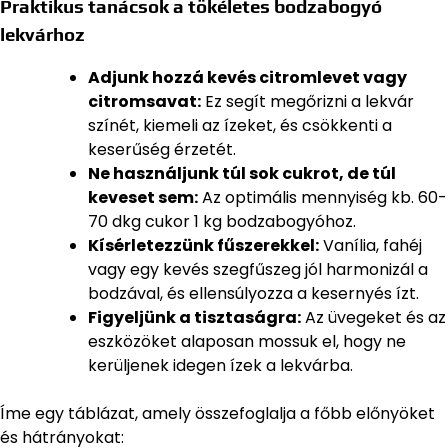
Praktikus tanácsok a tökéletes bodzabogyó
lekvárhoz
Adjunk hozzá kevés citromlevet vagy
citromsavat:
Ez segít megőrizni a lekvár
színét, kiemeli az ízeket, és csökkenti a
keserűség érzetét.
Ne használjunk túl sok cukrot, de túl
keveset sem:
Az optimális mennyiség kb. 60-
70 dkg cukor 1 kg bodzabogyóhoz.
Kísérletezzünk fűszerekkel:
Vanília, fahéj
vagy egy kevés szegfűszeg jól harmonizál a
bodzával, és ellensúlyozza a kesernyés ízt.
Figyeljünk a tisztaságra:
Az üvegeket és az
eszközöket alaposan mossuk el, hogy ne
kerüljenek idegen ízek a lekvárba.
Íme egy táblázat, amely összefoglalja a főbb előnyöket
és hátrányokat: