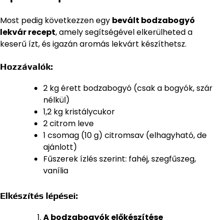
Most pedig következzen egy
bevált bodzabogyó
lekvár recept
, amely segítségével elkerülheted a
keserű ízt, és igazán aromás lekvárt készíthetsz.
Hozzávalók:
2 kg érett bodzabogyó (csak a bogyók, szár
nélkül)
1,2 kg kristálycukor
2 citrom leve
1 csomag (10 g) citromsav (elhagyható, de
ajánlott)
Fűszerek ízlés szerint: fahéj, szegfűszeg,
vanília
Elkészítés lépései:
A bodzabogyók előkészítése