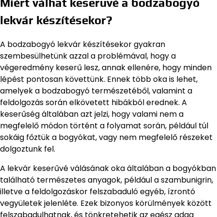
Miért válhat keserűvé a bodzabogyó
lekvár készítésekor?
A bodzabogyó lekvár készítésekor gyakran
szembesülhetünk azzal a problémával, hogy a
végeredmény keserű lesz, annak ellenére, hogy minden
lépést pontosan követtünk. Ennek több oka is lehet,
amelyek a bodzabogyó természetéből, valamint a
feldolgozás során elkövetett hibákból erednek. A
keserűség általában azt jelzi, hogy valami nem a
megfelelő módon történt a folyamat során, például túl
sokáig főztük a bogyókat, vagy nem megfelelő részeket
dolgoztunk fel.
A lekvár keserűvé válásának oka általában a bogyókban
található természetes anyagok, például a szambunigrin,
illetve a feldolgozáskor felszabaduló egyéb, ízrontó
vegyületek jelenléte. Ezek bizonyos körülmények között
felszabadulhatnak, és tönkretehetik az egész adag