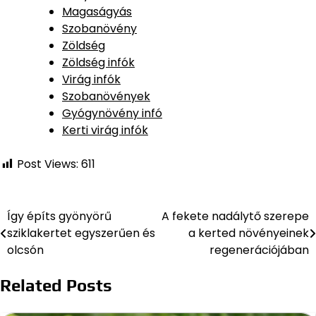
Magaságyás
Szobanövény
Zöldség
Zöldség infók
Virág infók
Szobanövények
Gyógynövény infó
Kerti virág infók
Post Views:
611
Így építs gyönyörű
A fekete nadálytő szerepe
Bejegyzés
sziklakertet egyszerűen és
a kerted növényeinek
navigáció
olcsón
regenerációjában
Related Posts