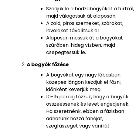
Szedjük le a bodzabogyókat a fürtről,
majd válogassuk át alaposan.
A zöld, piros szemeket, szárakat,
leveleket távolítsuk el.
Alaposan mossuk át a bogyókat
szűrőben, hideg vízben, majd
csepegtessük le.
A bogyók főzése
A bogyókat egy nagy lábasban
közepes lángon kezdjük el főzni,
időnként keverjük meg.
10-15 percig főzzük, hogy a bogyók
összeessenek és levet engedjenek.
Ha szeretnénk, ebben a fázisban
adhatunk hozzá fahéjat,
szegfűszeget vagy vaníliát.