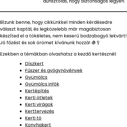
dunsztolás, hogy biztonságos legyen.
Bízunk benne, hogy cikkünkkel minden kérdésedre
választ kaptál, és legközelebb már magabiztosan
készíted el a tökéletes, nem keserű bodzabogyó lekvárt!
Jó főzést és sok örömet kívánunk hozzá! 🍇🥄
Ezekben a témákban olvashatsz a kezdő kertésznél:
Díszkert
Fűszer és gyógynövények
Gyümölcs
Gyümölcs infók
Kertépítés
Kerti ötletek
Kerti virágok
Kerttervezés
Kerti tó
Konyhakert