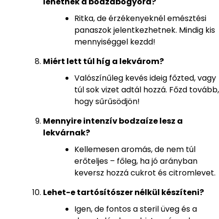
lehetnek a bodzabogyóra?
Ritka, de érzékenyeknél emésztési
panaszok jelentkezhetnek. Mindig kis
mennyiséggel kezdd!
Miért lett túl híg a lekvárom?
Valószínűleg kevés ideig főzted, vagy
túl sok vizet adtál hozzá. Főzd tovább,
hogy sűrűsödjön!
Mennyire intenzív bodzaíze lesz a
lekvárnak?
Kellemesen aromás, de nem túl
erőteljes – főleg, ha jó arányban
keversz hozzá cukrot és citromlevet.
Lehet-e tartósítószer nélkül készíteni?
Igen, de fontos a steril üveg és a