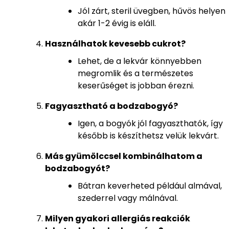
Jól zárt, steril üvegben, hűvös helyen
akár 1-2 évig is eláll.
Használhatok kevesebb cukrot?
Lehet, de a lekvár könnyebben
megromlik és a természetes
keserűséget is jobban érezni.
Fagyasztható a bodzabogyó?
Igen, a bogyók jól fagyaszthatók, így
később is készíthetsz velük lekvárt.
Más gyümölccsel kombinálhatom a
bodzabogyót?
Bátran keverheted például almával,
szederrel vagy málnával.
Milyen gyakori allergiás reakciók