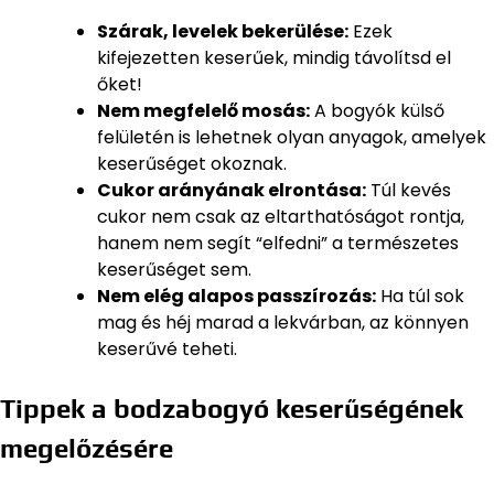
Szárak, levelek bekerülése:
Ezek
kifejezetten keserűek, mindig távolítsd el
őket!
Nem megfelelő mosás:
A bogyók külső
felületén is lehetnek olyan anyagok, amelyek
keserűséget okoznak.
Cukor arányának elrontása:
Túl kevés
cukor nem csak az eltarthatóságot rontja,
hanem nem segít “elfedni” a természetes
keserűséget sem.
Nem elég alapos passzírozás:
Ha túl sok
mag és héj marad a lekvárban, az könnyen
keserűvé teheti.
Tippek a bodzabogyó keserűségének
megelőzésére