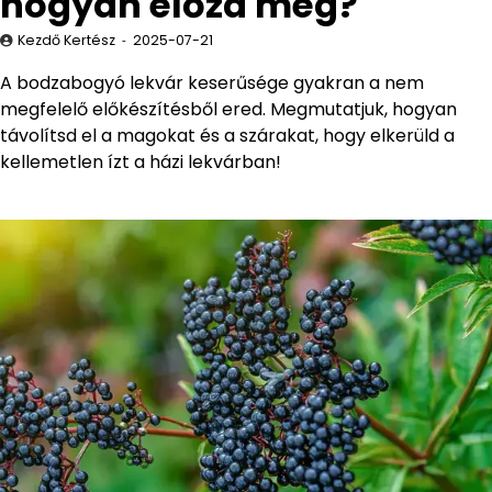
hogyan előzd meg?
Kezdő Kertész
2025-07-21
A bodzabogyó lekvár keserűsége gyakran a nem
megfelelő előkészítésből ered. Megmutatjuk, hogyan
távolítsd el a magokat és a szárakat, hogy elkerüld a
kellemetlen ízt a házi lekvárban!