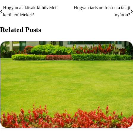
Hogyan alakítsak ki hővédett
Hogyan tartsam frissen a talajt
Bejegyzés
kerti területeket?
nyáron?
navigáció
Related Posts