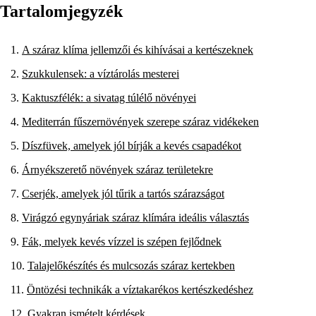
Tartalomjegyzék
A száraz klíma jellemzői és kihívásai a kertészeknek
Szukkulensek: a víztárolás mesterei
Kaktuszfélék: a sivatag túlélő növényei
Mediterrán fűszernövények szerepe száraz vidékeken
Díszfüvek, amelyek jól bírják a kevés csapadékot
Árnyékszerető növények száraz területekre
Cserjék, amelyek jól tűrik a tartós szárazságot
Virágzó egynyáriak száraz klímára ideális választás
Fák, melyek kevés vízzel is szépen fejlődnek
Talajelőkészítés és mulcsozás száraz kertekben
Öntözési technikák a víztakarékos kertészkedéshez
Gyakran ismételt kérdések