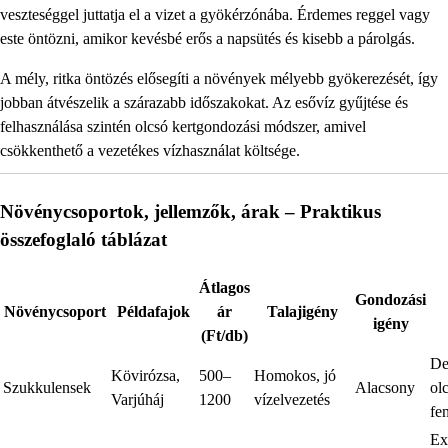
veszteséggel juttatja el a vizet a gyökérzónába. Érdemes reggel vagy
este öntözni, amikor kevésbé erős a napsütés és kisebb a párolgás.
A mély, ritka öntözés elősegíti a növények mélyebb gyökerezését, így
jobban átvészelik a szárazabb időszakokat. Az esővíz gyűjtése és
felhasználása szintén olcsó kertgondozási módszer, amivel
csökkenthető a vezetékes vízhasználat költsége.
Növénycsoportok, jellemzők, árak – Praktikus
összefoglaló táblázat
Átlagos
Gondozási
Növénycsoport
Példafajok
ár
Talajigény
igény
(Ft/db)
De
Kövirózsa,
500–
Homokos, jó
Szukkulensek
Alacsony
ol
Varjúháj
1200
vízelvezetés
fe
Ex