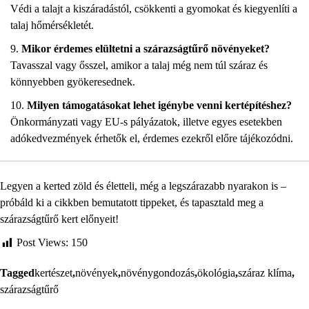
Védi a talajt a kiszáradástól, csökkenti a gyomokat és kiegyenlíti a
talaj hőmérsékletét.
Mikor érdemes elültetni a szárazságtűrő növényeket?
Tavasszal vagy ősszel, amikor a talaj még nem túl száraz és
könnyebben gyökeresednek.
Milyen támogatásokat lehet igénybe venni kertépítéshez?
Önkormányzati vagy EU-s pályázatok, illetve egyes esetekben
adókedvezmények érhetők el, érdemes ezekről előre tájékozódni.
Legyen a kerted zöld és életteli, még a legszárazabb nyarakon is –
próbáld ki a cikkben bemutatott tippeket, és tapasztald meg a
szárazságtűrő kert előnyeit!
Post Views:
150
Tagged
kertészet
,
növények
,
növénygondozás
,
ökológia
,
száraz klíma
,
szárazságtűrő