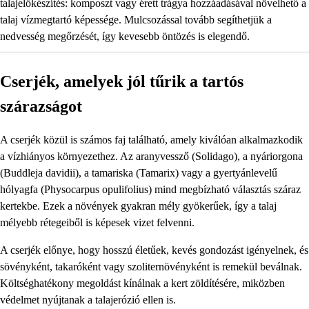
talajelőkészítés: komposzt vagy érett trágya hozzáadásával növelhető a
talaj vízmegtartó képessége. Mulcsozással tovább segíthetjük a
nedvesség megőrzését, így kevesebb öntözés is elegendő.
Cserjék, amelyek jól tűrik a tartós
szárazságot
A cserjék közül is számos faj található, amely kiválóan alkalmazkodik
a vízhiányos környezethez. Az aranyvessző (Solidago), a nyáriorgona
(Buddleja davidii), a tamariska (Tamarix) vagy a gyertyánlevelű
hólyagfa (Physocarpus opulifolius) mind megbízható választás száraz
kertekbe. Ezek a növények gyakran mély gyökerűek, így a talaj
mélyebb rétegeiből is képesek vizet felvenni.
A cserjék előnye, hogy hosszú életűek, kevés gondozást igényelnek, és
sövényként, takaróként vagy szoliternövényként is remekül beválnak.
Költséghatékony megoldást kínálnak a kert zöldítésére, miközben
védelmet nyújtanak a talajerózió ellen is.