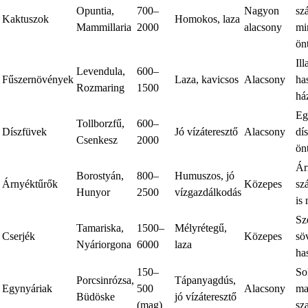
Opuntia,
700–
Nagyon
sz
Kaktuszok
Homokos, laza
Mammillaria
2000
alacsony
mi
ön
Ill
Levendula,
600–
Fűszernövények
Laza, kavicsos
Alacsony
ha
Rozmaring
1500
há
Eg
Tollborzfű,
600–
Díszfüvek
Jó vízáteresztő
Alacsony
dí
Csenkesz
2000
ön
Ár
Borostyán,
800–
Humuszos, jó
Árnyéktűrők
Közepes
sz
Hunyor
2500
vízgazdálkodás
is
Sz
Tamariska,
1500–
Mélyrétegű,
Cserjék
Közepes
sö
Nyáriorgona
6000
laza
ha
150–
So
Porcsinrózsa,
Tápanyagdús,
Egynyáriak
500
Alacsony
ma
Büdöske
jó vízáteresztő
(mag)
sz