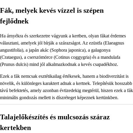
Fák, melyek kevés vízzel is szépen
fejlődnek
Ha árnyékra és szerkezetre vágyunk a kertben, olyan fákat érdemes
választani, amelyek jól bírják a szárazságot. Az ezüstfa (Elaeagnus
angustifolia), a japán akác (Sophora japonica), a galagonya
(Crataegus), a cserszömörce (Cotinus coggygria) és a mandulafa
(Prunus dulcis) mind jól alkalmazkodnak a kevés csapadékhoz.
Ezek a fák nemcsak esztétikailag értékesek, hanem a biodiverzitást is
növelik, és különleges karaktert adnak a kertnek. Telepítésük hosszabb
távú befektetés, amely azonban évtizedekig megtérül, hiszen ezek a fák
minimális gondozás mellett is díszréteget képeznek kertünkben.
Talajelőkészítés és mulcsozás száraz
kertekben