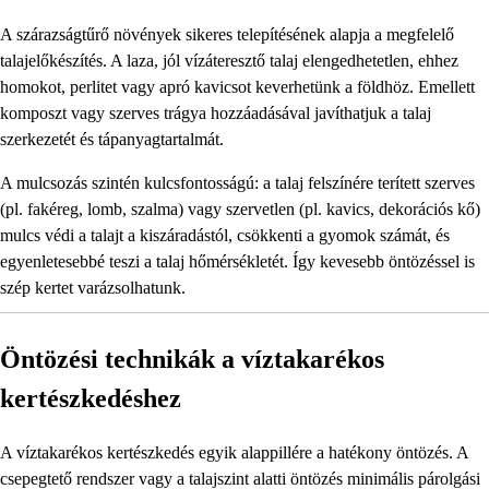
A szárazságtűrő növények sikeres telepítésének alapja a megfelelő
talajelőkészítés. A laza, jól vízáteresztő talaj elengedhetetlen, ehhez
homokot, perlitet vagy apró kavicsot keverhetünk a földhöz. Emellett
komposzt vagy szerves trágya hozzáadásával javíthatjuk a talaj
szerkezetét és tápanyagtartalmát.
A mulcsozás szintén kulcsfontosságú: a talaj felszínére terített szerves
(pl. fakéreg, lomb, szalma) vagy szervetlen (pl. kavics, dekorációs kő)
mulcs védi a talajt a kiszáradástól, csökkenti a gyomok számát, és
egyenletesebbé teszi a talaj hőmérsékletét. Így kevesebb öntözéssel is
szép kertet varázsolhatunk.
Öntözési technikák a víztakarékos
kertészkedéshez
A víztakarékos kertészkedés egyik alappillére a hatékony öntözés. A
csepegtető rendszer vagy a talajszint alatti öntözés minimális párolgási