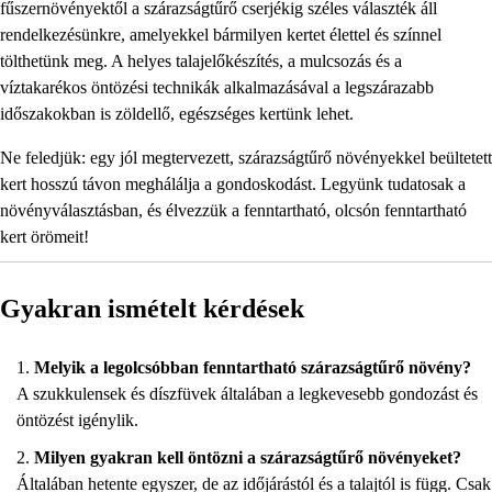
fűszernövényektől a szárazságtűrő cserjékig széles választék áll
rendelkezésünkre, amelyekkel bármilyen kertet élettel és színnel
tölthetünk meg. A helyes talajelőkészítés, a mulcsozás és a
víztakarékos öntözési technikák alkalmazásával a legszárazabb
időszakokban is zöldellő, egészséges kertünk lehet.
Ne feledjük: egy jól megtervezett, szárazságtűrő növényekkel beültetett
kert hosszú távon meghálálja a gondoskodást. Legyünk tudatosak a
növényválasztásban, és élvezzük a fenntartható, olcsón fenntartható
kert örömeit!
Gyakran ismételt kérdések
Melyik a legolcsóbban fenntartható szárazságtűrő növény?
A szukkulensek és díszfüvek általában a legkevesebb gondozást és
öntözést igénylik.
Milyen gyakran kell öntözni a szárazságtűrő növényeket?
Általában hetente egyszer, de az időjárástól és a talajtól is függ. Csak