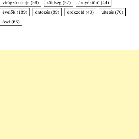
virágzó cserje
(58)
zöldség
(57)
árnyéktűrő
(44)
évelők
(189)
öntözés
(89)
örökzöld
(43)
ültetés
(76)
őszi
(63)