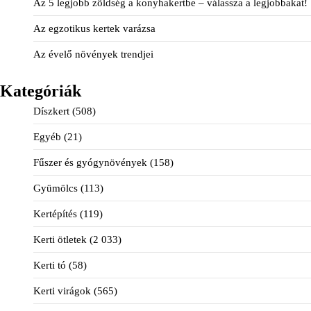
Az 5 legjobb zöldség a konyhakertbe – válassza a legjobbakat!
Az egzotikus kertek varázsa
Az évelő növények trendjei
Kategóriák
Díszkert
(508)
Egyéb
(21)
Fűszer és gyógynövények
(158)
Gyümölcs
(113)
Kertépítés
(119)
Kerti ötletek
(2 033)
Kerti tó
(58)
Kerti virágok
(565)