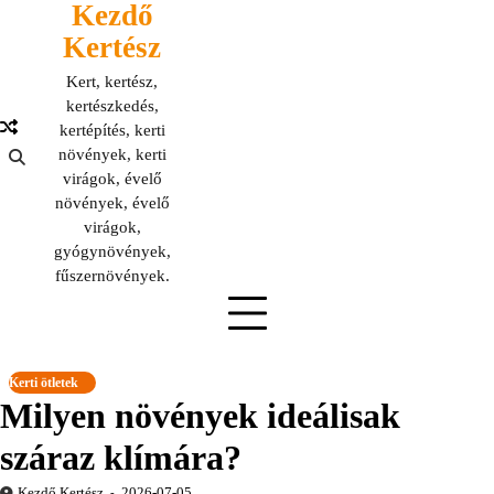
Kezdő
Skip
to
Kertész
content
Kert, kertész,
kertészkedés,
kertépítés, kerti
növények, kerti
virágok, évelő
növények, évelő
virágok,
gyógynövények,
fűszernövények.
Kerti ötletek
Milyen növények ideálisak
száraz klímára?
Kezdő Kertész
2026-07-05