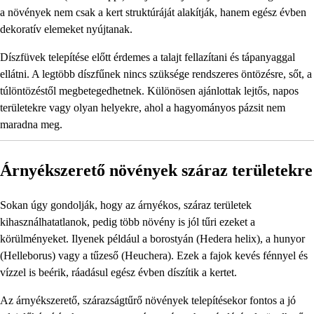
a növények nem csak a kert struktúráját alakítják, hanem egész évben
dekoratív elemeket nyújtanak.
Díszfüvek telepítése előtt érdemes a talajt fellazítani és tápanyaggal
ellátni. A legtöbb díszfűnek nincs szüksége rendszeres öntözésre, sőt, a
túlöntözéstől megbetegedhetnek. Különösen ajánlottak lejtős, napos
területekre vagy olyan helyekre, ahol a hagyományos pázsit nem
maradna meg.
Árnyékszerető növények száraz területekre
Sokan úgy gondolják, hogy az árnyékos, száraz területek
kihasználhatatlanok, pedig több növény is jól tűri ezeket a
körülményeket. Ilyenek például a borostyán (Hedera helix), a hunyor
(Helleborus) vagy a tűzeső (Heuchera). Ezek a fajok kevés fénnyel és
vízzel is beérik, ráadásul egész évben díszítik a kertet.
Az árnyékszerető, szárazságtűrő növények telepítésekor fontos a jó