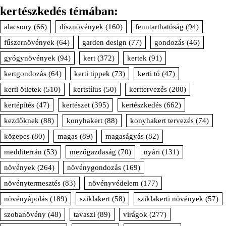
kertészkedés témában:
alacsony
(66)
dísznövények
(160)
fenntarthatóság
(94)
fűszernövények
(64)
garden design
(77)
gondozás
(46)
gyógynövények
(94)
kert
(372)
kertek
(91)
kertgondozás
(64)
kerti tippek
(73)
kerti tó
(47)
kerti ötletek
(510)
kertstílus
(50)
kerttervezés
(200)
kertépítés
(47)
kertészet
(395)
kertészkedés
(662)
kezdőknek
(88)
konyhakert
(88)
konyhakert tervezés
(74)
közepes
(80)
magas
(89)
magaságyás
(82)
medditerrán
(53)
mezőgazdaság
(70)
nyári
(131)
növények
(264)
növénygondozás
(169)
növénytermesztés
(83)
növényvédelem
(177)
növényápolás
(189)
sziklakert
(58)
sziklakerti növények
(57)
szobanövény
(48)
tavaszi
(89)
virágok
(277)