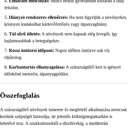
Elmaradt mulcsozás:
Mulcs nélkül gyorsabban kiszárad a talaj
felszíne.
Hiányzó rendszeres ellenőrzés:
Ha nem figyeljük a növényeket,
könnyen kialakulhat kártevőfertőzés vagy tápanyaghiány.
Túl sűrű ültetés:
A növények nem kapnak elég levegőt, így
hajlamosabbak a betegségekre.
Rossz öntözési időpont:
Napos időben öntözve sok víz
elpárolog.
Karbantartás elhanyagolása:
A szárazságtűrő kert is igényel
időnkénti metszést, tápanyagpótlást.
Összefoglalás
A szárazságtűrő növények ismerete és megfelelő alkalmazása nemcsak
kertünk szépségét biztosítja, de jelentős költségmegtakarítást is
lehetővé tesz. A szukkulensektől a díszfüvekig, a mediterrán