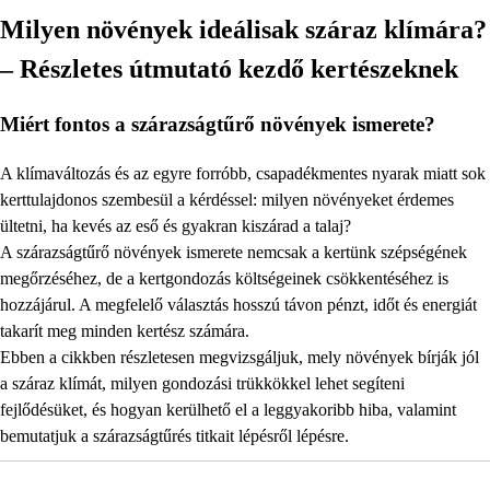
Milyen növények ideálisak száraz klímára?
– Részletes útmutató kezdő kertészeknek
Miért fontos a szárazságtűrő növények ismerete?
A klímaváltozás és az egyre forróbb, csapadékmentes nyarak miatt sok
kerttulajdonos szembesül a kérdéssel: milyen növényeket érdemes
ültetni, ha kevés az eső és gyakran kiszárad a talaj?
A szárazságtűrő növények ismerete nemcsak a kertünk szépségének
megőrzéséhez, de a kertgondozás költségeinek csökkentéséhez is
hozzájárul. A megfelelő választás hosszú távon pénzt, időt és energiát
takarít meg minden kertész számára.
Ebben a cikkben részletesen megvizsgáljuk, mely növények bírják jól
a száraz klímát, milyen gondozási trükkökkel lehet segíteni
fejlődésüket, és hogyan kerülhető el a leggyakoribb hiba, valamint
bemutatjuk a szárazságtűrés titkait lépésről lépésre.