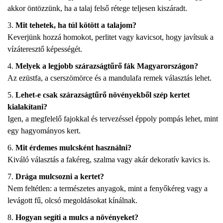
akkor öntözzünk, ha a talaj felső rétege teljesen kiszáradt.
Mit tehetek, ha túl kötött a talajom?
Keverjünk hozzá homokot, perlitet vagy kavicsot, hogy javítsuk a
vízáteresztő képességét.
Melyek a legjobb szárazságtűrő fák Magyarországon?
Az ezüstfa, a cserszömörce és a mandulafa remek választás lehet.
Lehet-e csak szárazságtűrő növényekből szép kertet
kialakítani?
Igen, a megfelelő fajokkal és tervezéssel éppoly pompás lehet, mint
egy hagyományos kert.
Mit érdemes mulcsként használni?
Kiváló választás a fakéreg, szalma vagy akár dekoratív kavics is.
Drága mulcsozni a kertet?
Nem feltétlen: a természetes anyagok, mint a fenyőkéreg vagy a
levágott fű, olcsó megoldásokat kínálnak.
Hogyan segíti a mulcs a növényeket?