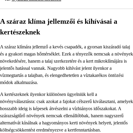
A száraz klíma jellemzői és kihívásai a
kertészeknek
A száraz klímára jellemző a kevés csapadék, a gyorsan kiszáradó talaj
és a gyakori magas hőmérséklet. Ezek a tényezők nemcsak a növények
növekedésére, hanem a talaj szerkezetére és a kert mikroklímájára is
jelentős hatással vannak. Nagyobb kihívást jelent ilyenkor a
vízmegtartás a talajban, és elengedhetetlen a víztakarékos öntözési
módok alkalmazása.
A kertészeknek ilyenkor különösen ügyelniük kell a
növényválasztásra: csak azokat a fajokat célszerű kiválasztani, amelyek
hosszabb ideig is képesek átvészelni a vízhiányos időszakokat. A
szárazságtűrő növények nemcsak ellenállóbbak, hanem nagyszerű
alternatívát kínálnak a hagyományos kerti növények helyett, jelentős
költségcsökkentést eredményezve a kertfenntartásban.