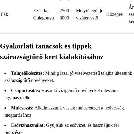
Ár
Ezüstfa,
2500–
Mélyrétegű, jó
Fák
Közepes
sz
Galagonya
8000
vízáteresztő
ke
Gyakorlati tanácsok és tippek
szárazságtűrő kert kialakításához
Talajelőkészítés:
Mindig laza, jó vízelvezetésű talajba ültessünk
szárazságtűrő növényeket.
Csoportosítás:
Hasonló vízigényű növényeket ültessünk
egymás mellé.
Mulcsozás:
Alkalmazzunk vastag mulcsréteget a nedvesség
megtartásához.
Esővízhasználat:
Gyűjtsük az esővizet, és használjuk fel
öntözésre.