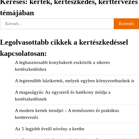
Keresés: kertek, kertészkedés, kerttervezés
témájában
Keresés:
Legolvasottabb cikkek a kertészkedéssel
kapcsolatosan:
A leghasznosabb konyhakerti eszközök a sikeres
kertészkedéshez
A legtrendibb házikertek, melyek egyben környezetbarátok is
A magaságyás: Az egyszerű és hatékony módja a
kertészkedésnek
A modern kertek trendjei – A természetes és praktikus
kerttervezés
Az 5 legjobb évelő növény a kertbe