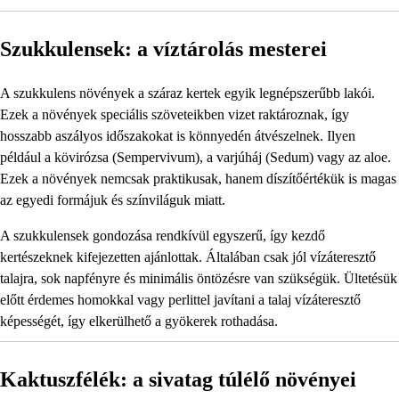
Szukkulensek: a víztárolás mesterei
A szukkulens növények a száraz kertek egyik legnépszerűbb lakói.
Ezek a növények speciális szöveteikben vizet raktároznak, így
hosszabb aszályos időszakokat is könnyedén átvészelnek. Ilyen
például a kövirózsa (Sempervivum), a varjúháj (Sedum) vagy az aloe.
Ezek a növények nemcsak praktikusak, hanem díszítőértékük is magas
az egyedi formájuk és színviláguk miatt.
A szukkulensek gondozása rendkívül egyszerű, így kezdő
kertészeknek kifejezetten ajánlottak. Általában csak jól vízáteresztő
talajra, sok napfényre és minimális öntözésre van szükségük. Ültetésük
előtt érdemes homokkal vagy perlittel javítani a talaj vízáteresztő
képességét, így elkerülhető a gyökerek rothadása.
Kaktuszfélék: a sivatag túlélő növényei