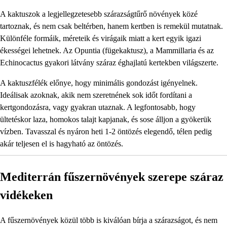
A kaktuszok a legjellegzetesebb szárazságtűrő növények közé
tartoznak, és nem csak beltérben, hanem kertben is remekül mutatnak.
Különféle formáik, méreteik és virágaik miatt a kert egyik igazi
ékességei lehetnek. Az Opuntia (fügekaktusz), a Mammillaria és az
Echinocactus gyakori látvány száraz éghajlatú kertekben világszerte.
A kaktuszfélék előnye, hogy minimális gondozást igényelnek.
Ideálisak azoknak, akik nem szeretnének sok időt fordítani a
kertgondozásra, vagy gyakran utaznak. A legfontosabb, hogy
ültetéskor laza, homokos talajt kapjanak, és sose álljon a gyökerük
vízben. Tavasszal és nyáron heti 1-2 öntözés elegendő, télen pedig
akár teljesen el is hagyható az öntözés.
Mediterrán fűszernövények szerepe száraz
vidékeken
A fűszernövények közül több is kiválóan bírja a szárazságot, és nem