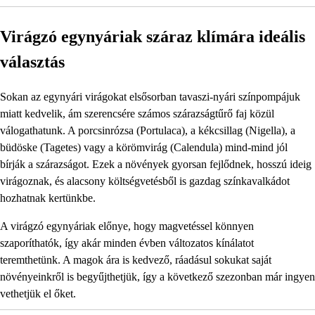
Virágzó egynyáriak száraz klímára ideális
választás
Sokan az egynyári virágokat elsősorban tavaszi-nyári színpompájuk
miatt kedvelik, ám szerencsére számos szárazságtűrő faj közül
válogathatunk. A porcsinrózsa (Portulaca), a kékcsillag (Nigella), a
büdöske (Tagetes) vagy a körömvirág (Calendula) mind-mind jól
bírják a szárazságot. Ezek a növények gyorsan fejlődnek, hosszú ideig
virágoznak, és alacsony költségvetésből is gazdag színkavalkádot
hozhatnak kertünkbe.
A virágzó egynyáriak előnye, hogy magvetéssel könnyen
szaporíthatók, így akár minden évben változatos kínálatot
teremthetünk. A magok ára is kedvező, ráadásul sokukat saját
növényeinkről is begyűjthetjük, így a következő szezonban már ingyen
vethetjük el őket.