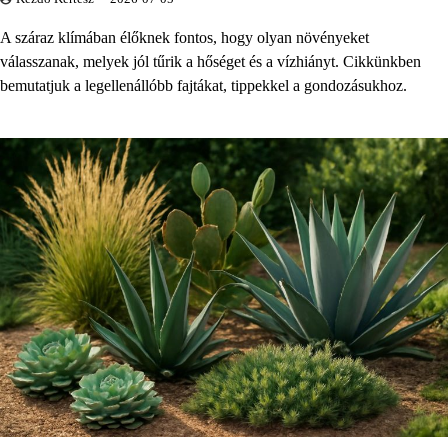
A száraz klímában élőknek fontos, hogy olyan növényeket
válasszanak, melyek jól tűrik a hőséget és a vízhiányt. Cikkünkben
bemutatjuk a legellenállóbb fajtákat, tippekkel a gondozásukhoz.