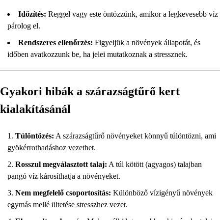
Időzítés:
Reggel vagy este öntözzünk, amikor a legkevesebb víz
párolog el.
Rendszeres ellenőrzés:
Figyeljük a növények állapotát, és
időben avatkozzunk be, ha jelei mutatkoznak a stressznek.
Gyakori hibák a szárazságtűrő kert
kialakításánál
Túlöntözés:
A szárazságtűrő növényeket könnyű túlöntözni, ami
gyökérrothadáshoz vezethet.
Rosszul megválasztott talaj:
A túl kötött (agyagos) talajban
pangó víz károsíthatja a növényeket.
Nem megfelelő csoportosítás:
Különböző vízigényű növények
egymás mellé ültetése stresszhez vezet.