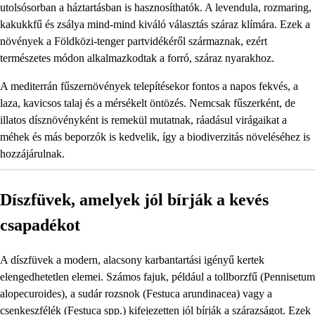
utolsósorban a háztartásban is hasznosíthatók. A levendula, rozmaring,
kakukkfű és zsálya mind-mind kiváló választás száraz klímára. Ezek a
növények a Földközi-tenger partvidékéről származnak, ezért
természetes módon alkalmazkodtak a forró, száraz nyarakhoz.
A mediterrán fűszernövények telepítésekor fontos a napos fekvés, a
laza, kavicsos talaj és a mérsékelt öntözés. Nemcsak fűszerként, de
illatos dísznövényként is remekül mutatnak, ráadásul virágaikat a
méhek és más beporzók is kedvelik, így a biodiverzitás növeléséhez is
hozzájárulnak.
Díszfüvek, amelyek jól bírják a kevés
csapadékot
A díszfüvek a modern, alacsony karbantartási igényű kertek
elengedhetetlen elemei. Számos fajuk, például a tollborzfű (Pennisetum
alopecuroides), a sudár rozsnok (Festuca arundinacea) vagy a
csenkeszfélék (Festuca spp.) kifejezetten jól bírják a szárazságot. Ezek