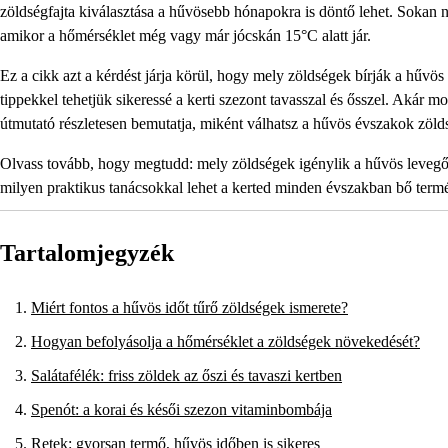
zöldségfajta kiválasztása a hűvösebb hónapokra is döntő lehet. Sokan n
amikor a hőmérséklet még vagy már jócskán 15°C alatt jár.
Ez a cikk azt a kérdést járja körül, hogy mely zöldségek bírják a hűvös
tippekkel tehetjük sikeressé a kerti szezont tavasszal és ősszel. Akár m
útmutató részletesen bemutatja, miként válhatsz a hűvös évszakok zöld
Olvass tovább, hogy megtudd: mely zöldségek igénylik a hűvös levegőt,
milyen praktikus tanácsokkal lehet a kerted minden évszakban bő termé
Tartalomjegyzék
Miért fontos a hűvös időt tűrő zöldségek ismerete?
Hogyan befolyásolja a hőmérséklet a zöldségek növekedését?
Salátafélék: friss zöldek az őszi és tavaszi kertben
Spenót: a korai és késői szezon vitaminbombája
Retek: gyorsan termő, hűvös időben is sikeres