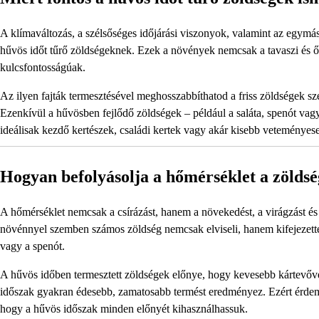
A klímaváltozás, a szélsőséges időjárási viszonyok, valamint az egymás
hűvös időt tűrő zöldségeknek. Ezek a növények nemcsak a tavaszi és ős
kulcsfontosságúak.
Az ilyen fajták termesztésével meghosszabbíthatod a friss zöldségek sz
Ezenkívül a hűvösben fejlődő zöldségek – például a saláta, spenót vag
ideálisak kezdő kertészek, családi kertek vagy akár kisebb veteményese
Hogyan befolyásolja a hőmérséklet a zölds
A hőmérséklet nemcsak a csírázást, hanem a növekedést, a virágzást és
növénnyel szemben számos zöldség nemcsak elviseli, hanem kifejezetten
vagy a spenót.
A hűvös időben termesztett zöldségek előnye, hogy kevesebb kártevővel
időszak gyakran édesebb, zamatosabb termést eredményez. Ezért érdeme
hogy a hűvös időszak minden előnyét kihasználhassuk.