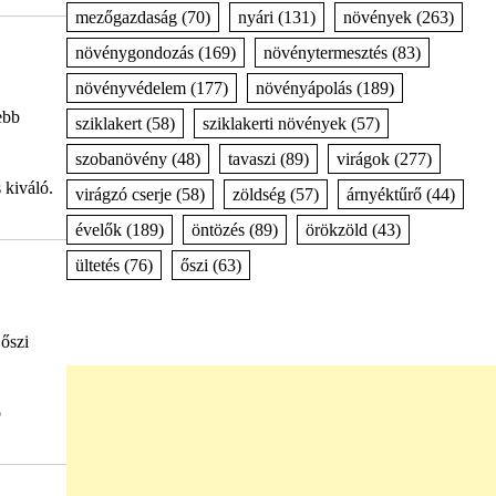
mezőgazdaság
(70)
nyári
(131)
növények
(263)
növénygondozás
(169)
növénytermesztés
(83)
növényvédelem
(177)
növényápolás
(189)
ebb
sziklakert
(58)
sziklakerti növények
(57)
szobanövény
(48)
tavaszi
(89)
virágok
(277)
 kiváló.
virágzó cserje
(58)
zöldség
(57)
árnyéktűrő
(44)
évelők
(189)
öntözés
(89)
örökzöld
(43)
ültetés
(76)
őszi
(63)
 őszi
ó