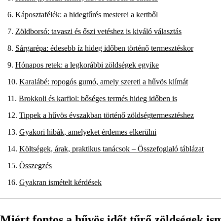
Káposztafélék: a hidegtűrés mesterei a kertből
Zöldborsó: tavaszi és őszi vetéshez is kiváló választás
Sárgarépa: édesebb íz hideg időben történő termesztéskor
Hónapos retek: a legkorábbi zöldségek egyike
Karalábé: ropogós gumó, amely szereti a hűvös klímát
Brokkoli és karfiol: bőséges termés hideg időben is
Tippek a hűvös évszakban történő zöldségtermesztéshez
Gyakori hibák, amelyeket érdemes elkerülni
Költségek, árak, praktikus tanácsok – Összefoglaló táblázat
Összegzés
Gyakran ismételt kérdések
Miért fontos a hűvös időt tűrő zöldségek is