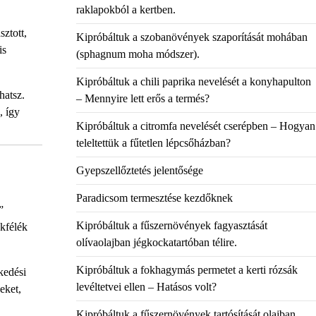
raklapokból a kertben.
ztott,
Kipróbáltuk a szobanövények szaporítását mohában
is
(sphagnum moha módszer).
Kipróbáltuk a chili paprika nevelését a konyhapulton
hatsz.
– Mennyire lett erős a termés?
, így
Kipróbáltuk a citromfa nevelését cserépben – Hogyan
teleltettük a fűtetlen lépcsőházban?
Gyepszellőztetés jelentősége
Paradicsom termesztése kezdőknek
”
Kipróbáltuk a fűszernövények fagyasztását
ekfélék
olívaolajban jégkockatartóban télire.
Kipróbáltuk a fokhagymás permetet a kerti rózsák
kedési
levéltetvei ellen – Hatásos volt?
eket,
Kipróbáltuk a fűszernövények tartósítását olajban