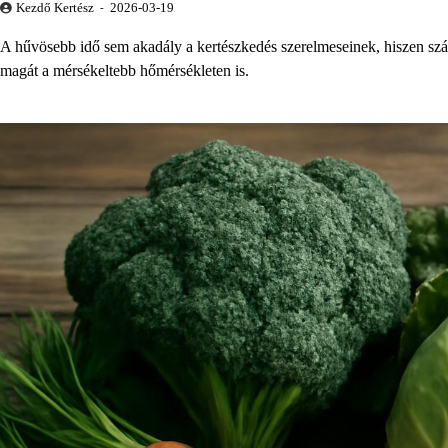
Kezdő Kertész
2026-03-19
A hűvösebb idő sem akadály a kertészkedés szerelmeseinek, hiszen számo
magát a mérsékeltebb hőmérsékleten is.