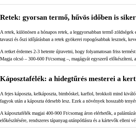
Retek: gyorsan termő, hűvös időben is siker
A retek, különösen a hónapos retek, a leggyorsabban termő zöldségek e
tavaszi és őszi időjárásban a retek gyökerei ropogósabbak lesznek, ke
A retket érdemes 2-3 hetente újravetni, hogy folyamatosan friss termést 
Magja olcsó – 300-600 Ft/csomag –, magágyát egyszerű előkészíteni, a
Káposztafélék: a hidegtűrés mesterei a kert
A fejes káposzta, kelkáposzta, bimbóskel, karfiol, brokkoli mind kiváló 
fagyok után a káposzta édesebb lesz. Ezek a növények hosszabb tenyés
A káposztafélék magjai 400-900 Ft/csomag áron elérhetők, a palántázás
előkészítésére, rendszeres tápanyag-utánpótlásra és a kártevők elleni v