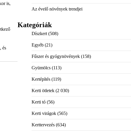
or is,
Az évelő növények trendjei
Kategóriák
etkező
Díszkert
(508)
Egyéb
(21)
, és
Fűszer és gyógynövények
(158)
Gyümölcs
(113)
Kertépítés
(119)
Kerti ötletek
(2 030)
Kerti tó
(56)
Kerti virágok
(565)
Kerttervezés
(634)