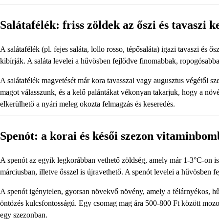
Salátafélék: friss zöldek az őszi és tavaszi 
A salátafélék (pl. fejes saláta, lollo rosso, tépősaláta) igazi tavaszi és 
kibírják. A saláta levelei a hűvösben fejlődve finomabbak, ropogósabb
A salátafélék magvetését már kora tavasszal vagy augusztus végétől sz
magot válasszunk, és a kelő palántákat vékonyan takarjuk, hogy a növé
elkerülhető a nyári meleg okozta felmagzás és keseredés.
Spenót: a korai és késői szezon vitaminbom
A spenót az egyik legkorábban vethető zöldség, amely már 1-3°C-on is k
márciusban, illetve ősszel is újravethető. A spenót levelei a hűvösbe
A spenót igénytelen, gyorsan növekvő növény, amely a félárnyékos, hűvö
öntözés kulcsfontosságú. Egy csomag mag ára 500-800 Ft között mozog, 
egy szezonban.