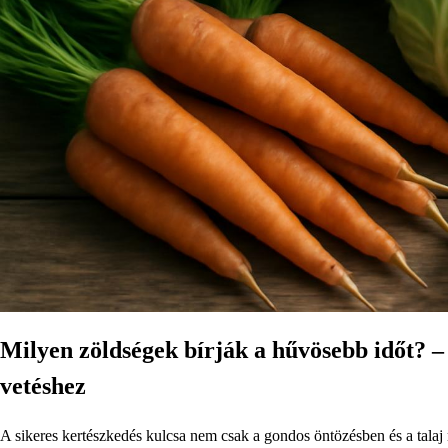
Milyen zöldségek bírják a hűvösebb időt? –
vetéshez
A sikeres kertészkedés kulcsa nem csak a gondos öntözésben és a talaj m