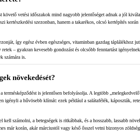
t követő vetési időszakok mind nagyobb jelentőséget adnak a jól kiválas
zi kertészkedési szezonban, hanem a takarékos, olcsó kertépítés során 
ezonját, így egész évben egészséges, vitaminban gazdag táplálékhoz jut
y retek – gyakran kevesebb gondozást és olcsóbb fenntartást igényelnek
k számára is.
égek növekedését?
 a termésképződést is jelentősen befolyásolja. A legtöbb „melegkedvelő
 igényli a hűvösebb klímát: ezek például a salátafélék, káposzták, ret
 kell számolni, a betegségek is ritkábbak, és a hosszabb, lassabb növe
s már korán, akár márciustól vagy késő ősszel vetni bizonyos zöldség