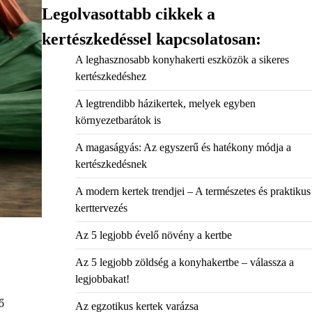
Legolvasottabb cikkek a
kertészkedéssel kapcsolatosan:
A leghasznosabb konyhakerti eszközök a sikeres
kertészkedéshez
A legtrendibb házikertek, melyek egyben
környezetbarátok is
A magaságyás: Az egyszerű és hatékony módja a
kertészkedésnek
A modern kertek trendjei – A természetes és praktikus
kerttervezés
Az 5 legjobb évelő növény a kertbe
Az 5 legjobb zöldség a konyhakertbe – válassza a
legjobbakat!
ő
Az egzotikus kertek varázsa