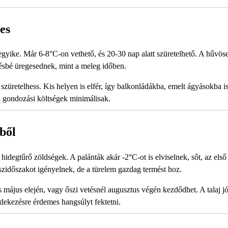
es
gyike. Már 6-8°C-on vethető, és 20-30 nap alatt szüretelhető. A hűvös
vésbé üregesednek, mint a meleg időben.
szüretelhess. Kis helyen is elfér, így balkonládákba, emelt ágyásokba is
 gondozási költségek minimálisak.
ből
hidegtűrő zöldségek. A palánták akár -2°C-ot is elviselnek, sőt, az első
zidőszakot igényelnek, de a türelem gazdag termést hoz.
 május elején, vagy őszi vetésnél augusztus végén kezdődhet. A talaj j
édekezésre érdemes hangsúlyt fektetni.