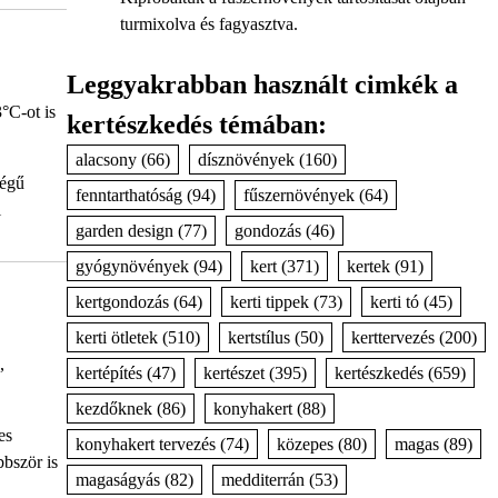
turmixolva és fagyasztva.
Leggyakrabban használt cimkék a
3°C-ot is
kertészkedés témában:
alacsony
(66)
dísznövények
(160)
ségű
fenntarthatóság
(94)
fűszernövények
(64)
l
garden design
(77)
gondozás
(46)
gyógynövények
(94)
kert
(371)
kertek
(91)
kertgondozás
(64)
kerti tippek
(73)
kerti tó
(45)
kerti ötletek
(510)
kertstílus
(50)
kerttervezés
(200)
,
kertépítés
(47)
kertészet
(395)
kertészkedés
(659)
kezdőknek
(86)
konyhakert
(88)
es
konyhakert tervezés
(74)
közepes
(80)
magas
(89)
bbször is
magaságyás
(82)
medditerrán
(53)