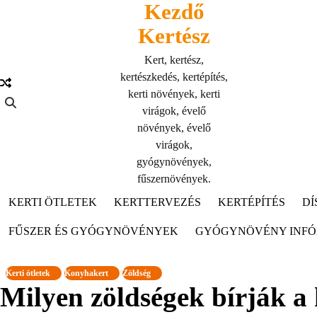
Kezdő
Skip
to
Kertész
content
Kert, kertész,
kertészkedés, kertépítés,
kerti növények, kerti
virágok, évelő
növények, évelő
virágok,
gyógynövények,
fűszernövények.
KERTI ÖTLETEK
KERTTERVEZÉS
KERTÉPÍTÉS
DÍ
FŰSZER ÉS GYÓGYNÖVÉNYEK
GYÓGYNÖVÉNY INF
Kerti ötletek
Konyhakert
Zöldség
Milyen zöldségek bírják a