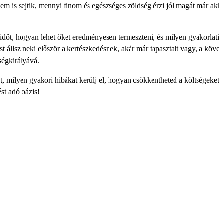
em is sejtik, mennyi finom és egészséges zöldség érzi jól magát már akk
 időt, hogyan lehet őket eredményesen termeszteni, és milyen gyakorlati
ost állsz neki először a kertészkedésnek, akár már tapasztalt vagy, a köv
ségkirályává.
 milyen gyakori hibákat kerülj el, hogyan csökkentheted a költségeket
st adó oázis!