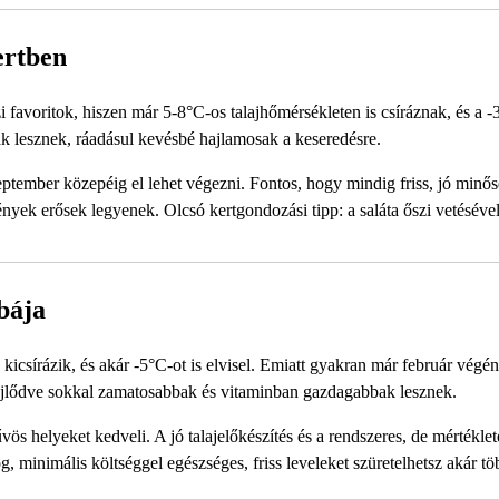
kertben
őszi favoritok, hiszen már 5-8°C-os talajhőmérsékleten is csíráznak, és a -
ak lesznek, ráadásul kevésbé hajlamosak a keseredésre.
eptember közepéig el lehet végezni. Fontos, hogy mindig friss, jó minő
nyek erősek legyenek. Olcsó kertgondozási tipp: a saláta őszi vetéséve
bája
icsírázik, és akár -5°C-ot is elvisel. Emiatt gyakran már február végén
n fejlődve sokkal zamatosabbak és vitaminban gazdagabbak lesznek.
s helyeket kedveli. A jó talajelőkészítés és a rendszeres, de mértéklet
minimális költséggel egészséges, friss leveleket szüretelhetsz akár tö