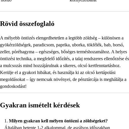
Rövid összefoglaló
A mélyebb öntözés elengedhetetlen a legtöbb zöldség – különösen a
gyökérzöldségek, paradicsom, paprika, uborka, tökfélék, bab, borsó,
zeller, póréhagyma – egészséges, bőséges terméshozamához. A helyes
öntözési technika, a megfelelő időzítés, a talaj rendszeres ellenőrzése és
a mulcsozás mind hozzájárulnak a sikeres, olcsó kertfenntartáshoz.
Kerülje el a gyakori hibákat, és használja ki az olcsó kertápolási
megoldásokat – így nemcsak növényei, de pénztárcája is meghálálja a
gondoskodást!
Gyakran ismételt kérdések
Milyen gyakran kell mélyen öntözni a zöldségeket?
Általában hetente 1-2 alkalommal, de aszályos időszakban