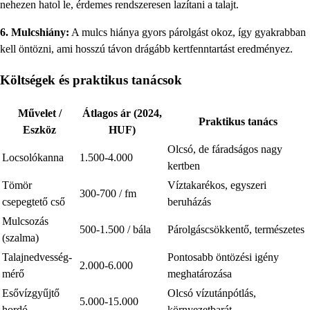
nehezen hatol le, érdemes rendszeresen lazítani a talajt.
6. Mulcshiány:
A mulcs hiánya gyors párolgást okoz, így gyakrabban
kell öntözni, ami hosszú távon drágább kertfenntartást eredményez.
Költségek és praktikus tanácsok
Művelet /
Átlagos ár (2024,
Praktikus tanács
Eszköz
HUF)
Olcsó, de fáradságos nagy
Locsolókanna
1.500-4.000
kertben
Tömör
Víztakarékos, egyszeri
300-700 / fm
csepegtető cső
beruházás
Mulcsozás
500-1.500 / bála
Párolgáscsökkentő, természetes
(szalma)
Talajnedvesség-
Pontosabb öntözési igény
2.000-6.000
mérő
meghatározása
Esővízgyűjtő
Olcsó vízutánpótlás,
5.000-15.000
hordó
környezetbarát