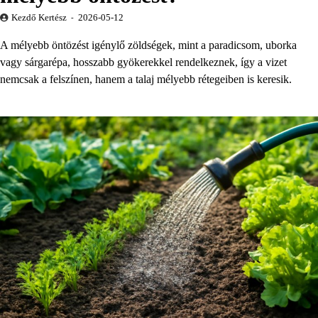
Kezdő Kertész
2026-05-12
A mélyebb öntözést igénylő zöldségek, mint a paradicsom, uborka
vagy sárgarépa, hosszabb gyökerekkel rendelkeznek, így a vizet
nemcsak a felszínen, hanem a talaj mélyebb rétegeiben is keresik.