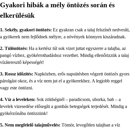
Gyakori hibák a mély öntözés során és
elkerülésük
1. Sekély, gyakori öntözés:
Ez gyakran csak a talaj felszínét nedvesíti,
a gyökerek nem fejlődnek mélyre, a növények könnyen kiszáradnak.
2. Túlöntözés:
Ha a kertész túl sok vizet juttat egyszerre a talajba, az
pangó vízhez, gyökérrothadáshoz vezethet. Mindig ellenőrizzük a talaj
vízáteresztő képességét!
3. Rossz időzítés:
Napközben, erős napsütésben végzett öntözés gyors
párolgást okoz, és a víz nem jut el a gyökerekhez. A legjobb reggel
vagy este öntözni.
4. Víz a leveleken:
Sok zöldségnél – paradicsom, uborka, bab – a
levelek vizesedése elősegíti a gombás betegségek terjedését. Mindig a
gyökérzónába öntözzünk!
5. Nem megfelelő talajművelés:
Tömör, levegőtlen talajban a víz