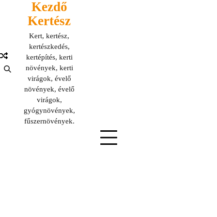
Kezdő
Skip
to
Kertész
content
Kert, kertész,
kertészkedés,
kertépítés, kerti
növények, kerti
virágok, évelő
növények, évelő
virágok,
gyógynövények,
fűszernövények.