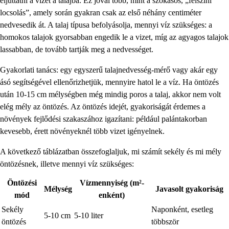
eljuttatni a vizet a talajba. Ez jóval több, mint a szokásos, „felszíni
locsolás”, amely során gyakran csak az első néhány centiméter
nedvesedik át. A talaj típusa befolyásolja, mennyi víz szükséges: a
homokos talajok gyorsabban engedik le a vizet, míg az agyagos talajok
lassabban, de tovább tartják meg a nedvességet.
Gyakorlati tanács: egy egyszerű talajnedvesség-mérő vagy akár egy
ásó segítségével ellenőrizhetjük, mennyire hatol le a víz. Ha öntözés
után 10-15 cm mélységben még mindig poros a talaj, akkor nem volt
elég mély az öntözés. Az öntözés idejét, gyakoriságát érdemes a
növények fejlődési szakaszához igazítani: például palántakorban
kevesebb, érett növényeknél több vizet igényelnek.
A következő táblázatban összefoglaljuk, mi számít sekély és mi mély
öntözésnek, illetve mennyi víz szükséges:
Öntözési
Vízmennyiség (m²-
Mélység
Javasolt gyakoriság
mód
enként)
Sekély
Naponként, esetleg
5-10 cm
5-10 liter
öntözés
többször