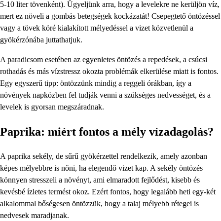
5-10 liter tövenként). Ügyeljünk arra, hogy a levelekre ne kerüljön víz,
mert ez növeli a gombás betegségek kockázatát! Csepegtető öntözéssel
vagy a tövek köré kialakított mélyedéssel a vizet közvetlenül a
gyökérzónába juttathatjuk.
A paradicsom esetében az egyenletes öntözés a repedések, a csúcsi
rothadás és más vízstressz okozta problémák elkerülése miatt is fontos.
Egy egyszerű tipp: öntözzünk mindig a reggeli órákban, így a
növények napközben fel tudják venni a szükséges nedvességet, és a
levelek is gyorsan megszáradnak.
Paprika: miért fontos a mély vízadagolás?
A paprika sekély, de sűrű gyökérzettel rendelkezik, amely azonban
képes mélyebbre is nőni, ha elegendő vizet kap. A sekély öntözés
könnyen stresszeli a növényt, ami elmaradott fejlődést, kisebb és
kevésbé ízletes termést okoz. Ezért fontos, hogy legalább heti egy-két
alkalommal bőségesen öntözzük, hogy a talaj mélyebb rétegei is
nedvesek maradjanak.