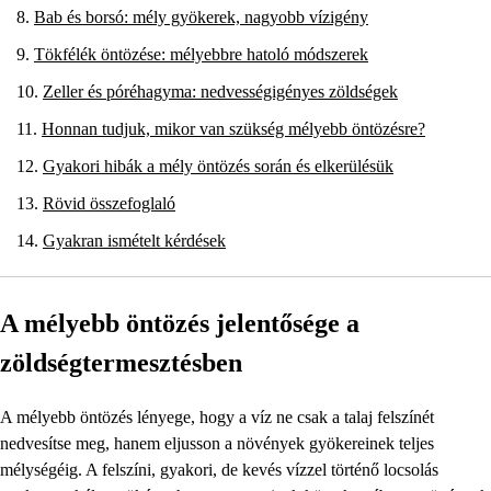
Bab és borsó: mély gyökerek, nagyobb vízigény
Tökfélék öntözése: mélyebbre hatoló módszerek
Zeller és póréhagyma: nedvességigényes zöldségek
Honnan tudjuk, mikor van szükség mélyebb öntözésre?
Gyakori hibák a mély öntözés során és elkerülésük
Rövid összefoglaló
Gyakran ismételt kérdések
A mélyebb öntözés jelentősége a
zöldségtermesztésben
A mélyebb öntözés lényege, hogy a víz ne csak a talaj felszínét
nedvesítse meg, hanem eljusson a növények gyökereinek teljes
mélységéig. A felszíni, gyakori, de kevés vízzel történő locsolás