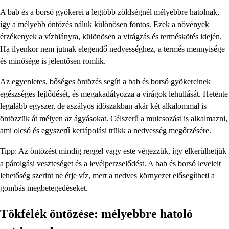
A bab és a borsó gyökerei a legtöbb zöldségnél mélyebbre hatolnak,
így a mélyebb öntözés náluk különösen fontos. Ezek a növények
érzékenyek a vízhiányra, különösen a virágzás és terméskötés idején.
Ha ilyenkor nem jutnak elegendő nedvességhez, a termés mennyisége
és minősége is jelentősen romlik.
Az egyenletes, bőséges öntözés segíti a bab és borsó gyökereinek
egészséges fejlődését, és megakadályozza a virágok lehullását. Hetente
legalább egyszer, de aszályos időszakban akár két alkalommal is
öntözzük át mélyen az ágyásokat. Célszerű a mulcsozást is alkalmazni,
ami olcsó és egyszerű kertápolási trükk a nedvesség megőrzésére.
Tipp: Az öntözést mindig reggel vagy este végezzük, így elkerülhetjük
a párolgási veszteséget és a levélperzselődést. A bab és borsó leveleit
lehetőség szerint ne érje víz, mert a nedves környezet elősegítheti a
gombás megbetegedéseket.
Tökfélék öntözése: mélyebbre hatoló