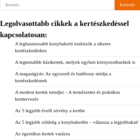
Keresés:
Legolvasottabb cikkek a kertészkedéssel
kapcsolatosan:
A leghasznosabb konyhakerti eszközök a sikeres
kertészkedéshez
A legtrendibb házikertek, melyek egyben környezetbarátok is
A magaságyás: Az egyszerű és hatékony módja a
kertészkedésnek
A modern kertek trendjei – A természetes és praktikus
kerttervezés
Az 5 legjobb évelő növény a kertbe
Az 5 legjobb zöldség a konyhakertbe – válassza a legjobbakat!
Az egzotikus kertek varázsa