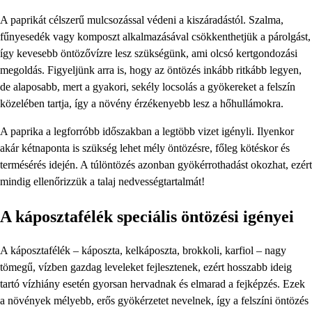
A paprikát célszerű mulcsozással védeni a kiszáradástól. Szalma,
fűnyesedék vagy komposzt alkalmazásával csökkenthetjük a párolgást,
így kevesebb öntözővízre lesz szükségünk, ami olcsó kertgondozási
megoldás. Figyeljünk arra is, hogy az öntözés inkább ritkább legyen,
de alaposabb, mert a gyakori, sekély locsolás a gyökereket a felszín
közelében tartja, így a növény érzékenyebb lesz a hőhullámokra.
A paprika a legforróbb időszakban a legtöbb vizet igényli. Ilyenkor
akár kétnaponta is szükség lehet mély öntözésre, főleg kötéskor és
termésérés idején. A túlöntözés azonban gyökérrothadást okozhat, ezért
mindig ellenőrizzük a talaj nedvességtartalmát!
A káposztafélék speciális öntözési igényei
A káposztafélék – káposzta, kelkáposzta, brokkoli, karfiol – nagy
tömegű, vízben gazdag leveleket fejlesztenek, ezért hosszabb ideig
tartó vízhiány esetén gyorsan hervadnak és elmarad a fejképzés. Ezek
a növények mélyebb, erős gyökérzetet nevelnek, így a felszíni öntözés