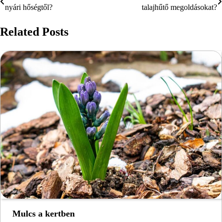
nyári hőségtől?
talajhűtő megoldásokat?
navigáció
Related Posts
Mulcs a kertben