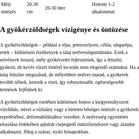
Mély
20-30
Hetente 1-2
20-30 liter
öntözés
cm
alkalommal
A gyökérzöldségek vízigénye és öntözése
A gyökérzöldségek – például a répa, petrezselyem, cékla, sárgarépa,
retek – különösen érzékenyek a talaj nedvességtartalmára. Ezek a
növények hosszú, mély gyökérzetet fejlesztenek, így a felszíni,
gyakori, de kevés vízzel történő locsolás nem elegendő számukra. Ha a
talaj felszíne megszárad, de mélyebben nedves marad, a gyökerek
tovább nőnek, keresik a vizet, így robusztusabb, egészségesebb
termések fejlődnek ki.
A gyökérzöldségek esetében különösen fontos a kiegyensúlyozott
vízellátás, mivel a vízhiány vagy a hirtelen bőséges öntözés a gyökerek
repedéséhez, deformálódásához vezethet. A nedvesség egyenletes
eloszlása érdekében ajánlott csepegtető öntözőrendszert vagy áztatást
alkalmazni, főleg a száraz, nyári hónapokban.