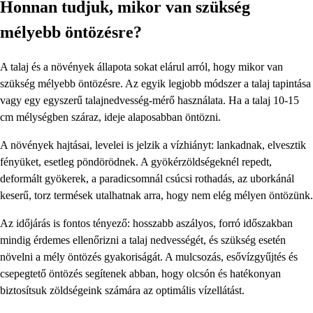
Honnan tudjuk, mikor van szükség
mélyebb öntözésre?
A talaj és a növények állapota sokat elárul arról, hogy mikor van
szükség mélyebb öntözésre. Az egyik legjobb módszer a talaj tapintása
vagy egy egyszerű talajnedvesség-mérő használata. Ha a talaj 10-15
cm mélységben száraz, ideje alaposabban öntözni.
A növények hajtásai, levelei is jelzik a vízhiányt: lankadnak, elvesztik
fényüket, esetleg pöndörödnek. A gyökérzöldségeknél repedt,
deformált gyökerek, a paradicsomnál csúcsi rothadás, az uborkánál
keserű, torz termések utalhatnak arra, hogy nem elég mélyen öntözünk.
Az időjárás is fontos tényező: hosszabb aszályos, forró időszakban
mindig érdemes ellenőrizni a talaj nedvességét, és szükség esetén
növelni a mély öntözés gyakoriságát. A mulcsozás, esővízgyűjtés és
csepegtető öntözés segítenek abban, hogy olcsón és hatékonyan
biztosítsuk zöldségeink számára az optimális vízellátást.