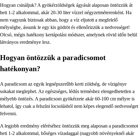
Hogyan csináljuk? A gyökérzöldségek ágyását alaposan öntözzük át
heti 1-2 alkalommal, akár 20-30 liter vízzel négyzetméterenként. Ha
nem vagyunk biztosak abban, hogy a víz eljutott a megfelelő
mélységbe, ássunk le egy kis gödröt és ellenőrizzük a nedvességet!
Olcsó, mégis hatékony kertápolási módszer, amelynek rövid időn belül
látványos eredménye lesz.
Hogyan öntözzük a paradicsomot
hatékonyan?
A paradicsom az egyik legnépszerűbb kerti zöldség, de vízigénye
sokakat meglephet. Az egészséges, lédús terméshez elengedhetetlen a
mélyebb öntözés. A paradicsom gyökérzete akár 60-100 cm mélyre is
lehatol, így csak a felszíni locsolásból nem képes elegendő nedvességet
felvenni.
A legjobb eredmény eléréséhez öntözzük meg alaposan a paradicsomot
heti 1-2 alkalommal, bőséges vízadaggal (nagyobb növényeknél akár