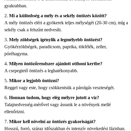
gyakrabban.
Mi a különbség a mély és a sekély öntözés között?
A mély öntözés eléri a gyökerek teljes mélységét (20-30 cm), míg a
sekély csak a felszínt nedvesíti.
Mely zöldségek igénylik a legmélyebb öntözést?
Gyökérzöldségek, paradicsom, paprika, tökfélék, zeller,
póréhagyma.
Milyen öntözőrendszer ajánlott otthoni kertbe?
A csepegtető öntözés a leghatékonyabb.
Mikor a legjobb öntözni?
Reggel vagy este, hogy csökkentsük a párolgás veszteségét.
Honnan tudom, hogy elég mélyre jutott a víz?
Talajnedvesség-mérővel vagy ássunk le a növények mellé
ellenőrizni.
Mikor kell növelni az öntözés gyakoriságát?
Hosszú, forró, száraz időszakban és intenzív növekedési fázisban.