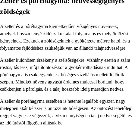
Zeller és póréhagyma: nedvességigényes
zöldségek
A zeller és a póréhagyma kiemelkedően vízigényes növények,
amelyek hosszú tenyészidőszakuk alatt folyamatos és mély öntözést
igényelnek. Ezeknek a zöldségeknek a gyökérzete mélyre hatol, és a
folyamatos fejlődéshez szükségük van az állandó talajnedvességre.
A zeller különösen érzékeny a szélsőségekre: vízhiány esetén a szára
rostos, fás lesz, míg túlöntözéskor a gyökér rothadásnak indulhat. A
póréhagyma is csak egyenletes, bőséges vízellátás mellett fejlődik
szépen. Mindkét növény ágyását érdemes mulccsal borítani, hogy
csökkenjen a párolgás, és a talaj hosszabb ideig maradjon nedves.
A zeller és póréhagyma esetében is hetente legalább egyszer, nagy
melegben akár kétszer is öntözzünk bőségesen. Az öntözést lehetőleg
reggel vagy este végezzük, a víz mennyiségét a talaj nedvességétől és
az időjárástól függően állítsuk be.