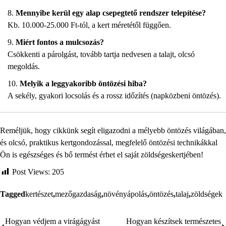
Mennyibe kerül egy alap csepegtető rendszer telepítése?
Kb. 10.000-25.000 Ft-tól, a kert méretétől függően.
Miért fontos a mulcsozás?
Csökkenti a párolgást, tovább tartja nedvesen a talajt, olcsó
megoldás.
Melyik a leggyakoribb öntözési hiba?
A sekély, gyakori locsolás és a rossz időzítés (napközbeni öntözés).
Reméljük, hogy cikkünk segít eligazodni a mélyebb öntözés világában,
és olcsó, praktikus kertgondozással, megfelelő öntözési technikákkal
Ön is egészséges és bő termést érhet el saját zöldségeskertjében!
Post Views:
205
Tagged
kertészet
,
mezőgazdaság
,
növényápolás
,
öntözés
,
talaj
,
zöldségek
Hogyan védjem a virágágyást
Hogyan készítsek természetes
Bejegyzés