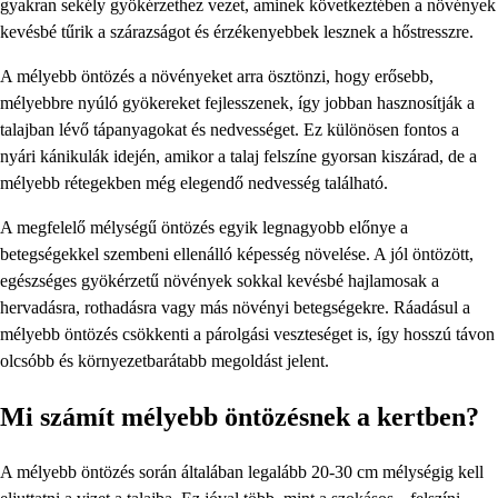
gyakran sekély gyökérzethez vezet, aminek következtében a növények
kevésbé tűrik a szárazságot és érzékenyebbek lesznek a hőstresszre.
A mélyebb öntözés a növényeket arra ösztönzi, hogy erősebb,
mélyebbre nyúló gyökereket fejlesszenek, így jobban hasznosítják a
talajban lévő tápanyagokat és nedvességet. Ez különösen fontos a
nyári kánikulák idején, amikor a talaj felszíne gyorsan kiszárad, de a
mélyebb rétegekben még elegendő nedvesség található.
A megfelelő mélységű öntözés egyik legnagyobb előnye a
betegségekkel szembeni ellenálló képesség növelése. A jól öntözött,
egészséges gyökérzetű növények sokkal kevésbé hajlamosak a
hervadásra, rothadásra vagy más növényi betegségekre. Ráadásul a
mélyebb öntözés csökkenti a párolgási veszteséget is, így hosszú távon
olcsóbb és környezetbarátabb megoldást jelent.
Mi számít mélyebb öntözésnek a kertben?
A mélyebb öntözés során általában legalább 20-30 cm mélységig kell