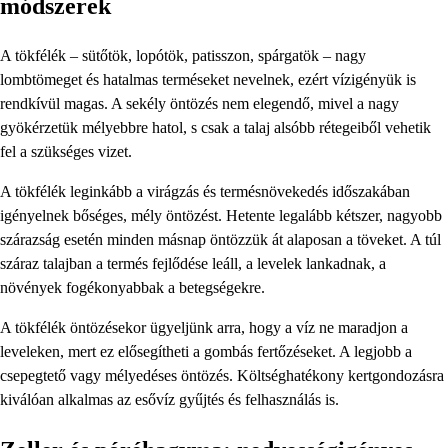
módszerek
A tökfélék – sütőtök, lopótök, patisszon, spárgatök – nagy
lombtömeget és hatalmas terméseket nevelnek, ezért vízigényük is
rendkívül magas. A sekély öntözés nem elegendő, mivel a nagy
gyökérzetük mélyebbre hatol, s csak a talaj alsóbb rétegeiből vehetik
fel a szükséges vizet.
A tökfélék leginkább a virágzás és termésnövekedés időszakában
igényelnek bőséges, mély öntözést. Hetente legalább kétszer, nagyobb
szárazság esetén minden másnap öntözzük át alaposan a töveket. A túl
száraz talajban a termés fejlődése leáll, a levelek lankadnak, a
növények fogékonyabbak a betegségekre.
A tökfélék öntözésekor ügyeljünk arra, hogy a víz ne maradjon a
leveleken, mert ez elősegítheti a gombás fertőzéseket. A legjobb a
csepegtető vagy mélyedéses öntözés. Költséghatékony kertgondozásra
kiválóan alkalmas az esővíz gyűjtés és felhasználás is.