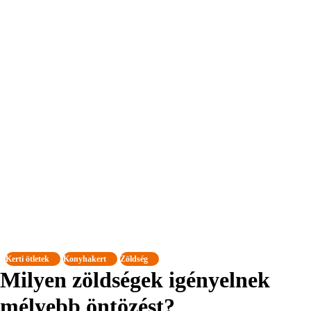
Kerti ötletek
Konyhakert
Zöldség
Milyen zöldségek igényelnek
mélyebb öntözést?