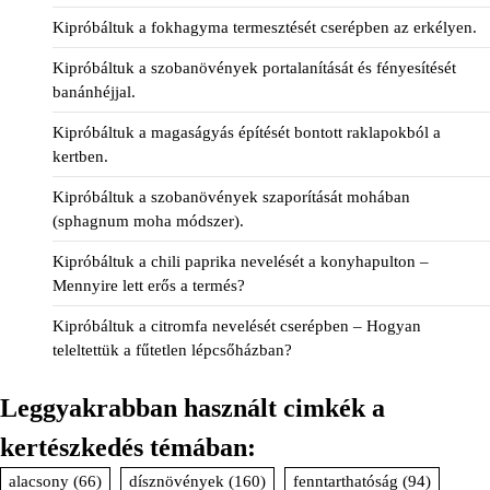
Kipróbáltuk a fokhagyma termesztését cserépben az erkélyen.
Kipróbáltuk a szobanövények portalanítását és fényesítését
banánhéjjal.
Kipróbáltuk a magaságyás építését bontott raklapokból a
kertben.
Kipróbáltuk a szobanövények szaporítását mohában
(sphagnum moha módszer).
Kipróbáltuk a chili paprika nevelését a konyhapulton –
Mennyire lett erős a termés?
Kipróbáltuk a citromfa nevelését cserépben – Hogyan
teleltettük a fűtetlen lépcsőházban?
Leggyakrabban használt cimkék a
kertészkedés témában:
alacsony
(66)
dísznövények
(160)
fenntarthatóság
(94)