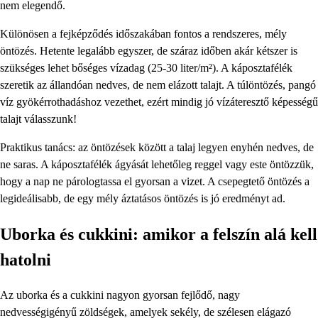
nem elegendő.
Különösen a fejképződés időszakában fontos a rendszeres, mély
öntözés. Hetente legalább egyszer, de száraz időben akár kétszer is
szükséges lehet bőséges vízadag (25-30 liter/m²). A káposztafélék
szeretik az állandóan nedves, de nem elázott talajt. A túlöntözés, pangó
víz gyökérrothadáshoz vezethet, ezért mindig jó vízáteresztő képességű
talajt válasszunk!
Praktikus tanács: az öntözések között a talaj legyen enyhén nedves, de
ne saras. A káposztafélék ágyását lehetőleg reggel vagy este öntözzük,
hogy a nap ne párologtassa el gyorsan a vizet. A csepegtető öntözés a
legideálisabb, de egy mély áztatásos öntözés is jó eredményt ad.
Uborka és cukkini: amikor a felszín alá kell
hatolni
Az uborka és a cukkini nagyon gyorsan fejlődő, nagy
nedvességigényű zöldségek, amelyek sekély, de szélesen elágazó