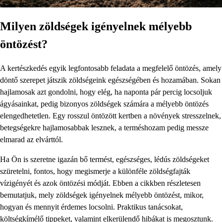
Milyen zöldségek igényelnek mélyebb
öntözést?
A kertészkedés egyik legfontosabb feladata a megfelelő öntözés, amely
döntő szerepet játszik zöldségeink egészségében és hozamában. Sokan
hajlamosak azt gondolni, hogy elég, ha naponta pár percig locsoljuk
ágyásainkat, pedig bizonyos zöldségek számára a mélyebb öntözés
elengedhetetlen. Egy rosszul öntözött kertben a növények stresszelnek,
betegségekre hajlamosabbak lesznek, a terméshozam pedig messze
elmarad az elvárttól.
Ha Ön is szeretne igazán bő termést, egészséges, lédús zöldségeket
szüretelni, fontos, hogy megismerje a különféle zöldségfajták
vízigényét és azok öntözési módját. Ebben a cikkben részletesen
bemutatjuk, mely zöldségek igényelnek mélyebb öntözést, mikor,
hogyan és mennyit érdemes locsolni. Praktikus tanácsokat,
költségkímélő tippeket, valamint elkerülendő hibákat is megosztunk.