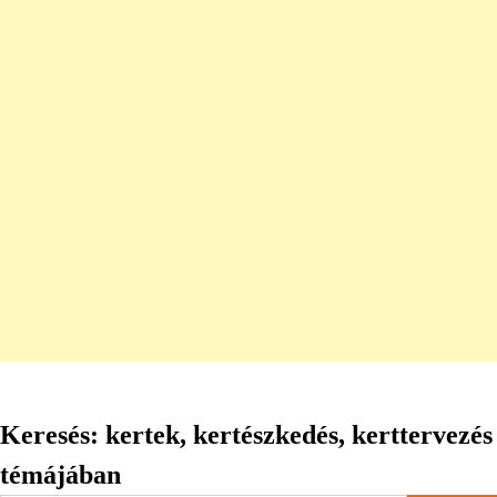
Keresés: kertek, kertészkedés, kerttervezés
témájában