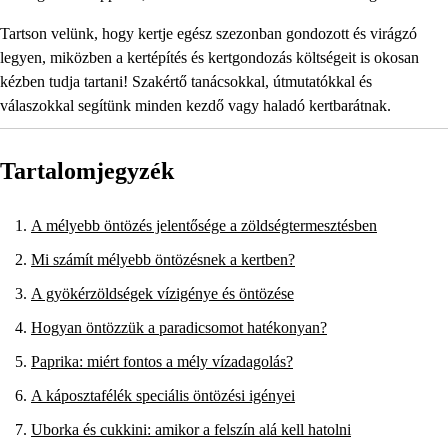
Tartson velünk, hogy kertje egész szezonban gondozott és virágzó
legyen, miközben a kertépítés és kertgondozás költségeit is okosan
kézben tudja tartani! Szakértő tanácsokkal, útmutatókkal és
válaszokkal segítünk minden kezdő vagy haladó kertbarátnak.
Tartalomjegyzék
A mélyebb öntözés jelentősége a zöldségtermesztésben
Mi számít mélyebb öntözésnek a kertben?
A gyökérzöldségek vízigénye és öntözése
Hogyan öntözzük a paradicsomot hatékonyan?
Paprika: miért fontos a mély vízadagolás?
A káposztafélék speciális öntözési igényei
Uborka és cukkini: amikor a felszín alá kell hatolni