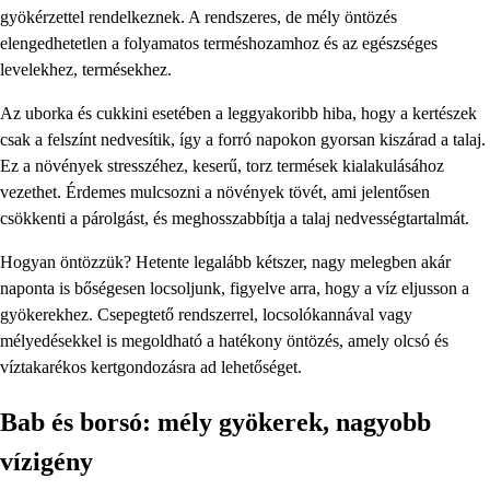
gyökérzettel rendelkeznek. A rendszeres, de mély öntözés
elengedhetetlen a folyamatos terméshozamhoz és az egészséges
levelekhez, termésekhez.
Az uborka és cukkini esetében a leggyakoribb hiba, hogy a kertészek
csak a felszínt nedvesítik, így a forró napokon gyorsan kiszárad a talaj.
Ez a növények stresszéhez, keserű, torz termések kialakulásához
vezethet. Érdemes mulcsozni a növények tövét, ami jelentősen
csökkenti a párolgást, és meghosszabbítja a talaj nedvességtartalmát.
Hogyan öntözzük? Hetente legalább kétszer, nagy melegben akár
naponta is bőségesen locsoljunk, figyelve arra, hogy a víz eljusson a
gyökerekhez. Csepegtető rendszerrel, locsolókannával vagy
mélyedésekkel is megoldható a hatékony öntözés, amely olcsó és
víztakarékos kertgondozásra ad lehetőséget.
Bab és borsó: mély gyökerek, nagyobb
vízigény