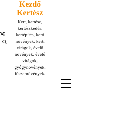
Kezdő
Skip
to
Kertész
content
Kert, kertész,
kertészkedés,
kertépítés, kerti
növények, kerti
virágok, évelő
növények, évelő
virágok,
gyógynövények,
fűszernövények.