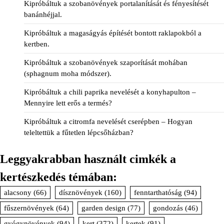
Kipróbáltuk a szobanövények portalanítását és fényesítését
banánhéjjal.
Kipróbáltuk a magaságyás építését bontott raklapokból a
kertben.
Kipróbáltuk a szobanövények szaporítását mohában
(sphagnum moha módszer).
Kipróbáltuk a chili paprika nevelését a konyhapulton –
Mennyire lett erős a termés?
Kipróbáltuk a citromfa nevelését cserépben – Hogyan
teleltettük a fűtetlen lépcsőházban?
Leggyakrabban használt cimkék a
kertészkedés témában:
alacsony
(66)
dísznövények
(160)
fenntarthatóság
(94)
fűszernövények
(64)
garden design
(77)
gondozás
(46)
gyógynövények
(94)
kert
(372)
kertek
(91)