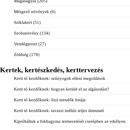
Magaságyás
(205)
Mérgező növények
(6)
Sziklakert
(51)
Szobanövény
(134)
Vendégposzt
(27)
Zöldség
(178)
Kertek, kertészkedés, kerttervezés
Kerti tó kezdőknek: szúnyogok elleni megoldások
Kerti tó kezdőknek: hogyan kerüld el az algásodást?
Kerti tó kezdőknek: őszi teendők listája
Kerti tó kezdőknek: tavaszi indítás teljes útmutató
Kipróbáltuk a fokhagyma termesztését cserépben az erkélyen.