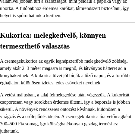
valamivel jobban tűri a szárazságot, mint például a paprika vagy az
uborka. A futóbabhoz érdemes karókat, támrendszert biztosítani, így
helyet is spórolhatunk a kertben.
Kukorica: melegkedvelő, könnyen
termeszthető választás
A csemegekukorica az egyik legnépszerűbb melegkedvelő zöldség,
amely akár 2–3 méter magasra is megnő, és látványos hátteret ad a
konyhakertnek. A kukorica tövei jól bírják a tűző napot, és a forróbb
éghajlaton különösen ízletes, édes csöveket nevelnek.
A vetést májusban, a talaj felmelegedése után végezzük. A kukoricát
csoportosan vagy sorokban érdemes ültetni, így a beporzás is jobban
sikerül. A növények rendszeres öntözést kívánnak, különösen a
virágzás és a csőfejlődés idején. A csemegekukorica ára vetőmagként
300–500 Ft/csomag, így költséghatékonyan gazdag terméshez
juthatunk.