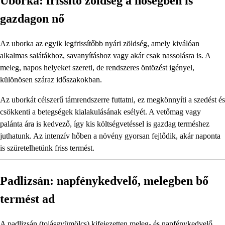
Uborka: frissítő zöldség a hőségben is
gazdagon nő
Az uborka az egyik legfrissítőbb nyári zöldség, amely kiválóan
alkalmas salátákhoz, savanyításhoz vagy akár csak nassolásra is. A
meleg, napos helyeket szereti, de rendszeres öntözést igényel,
különösen száraz időszakokban.
Az uborkát célszerű támrendszerre futtatni, ez megkönnyíti a szedést és
csökkenti a betegségek kialakulásának esélyét. A vetőmag vagy
palánta ára is kedvező, így kis költségvetéssel is gazdag terméshez
juthatunk. Az intenzív hőben a növény gyorsan fejlődik, akár naponta
is szüretelhetünk friss termést.
Padlizsán: napfénykedvelő, melegben bő
termést ad
A padlizsán (tojásgyümölcs) kifejezetten meleg- és napfénykedvelő