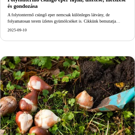
és gondozása
A folytontermő csüngő eper nemcsak különleges látvány, de
folyamatosan terem ízletes gyümölcsöket is. Cikkünk bemutatja…
2025-09-10