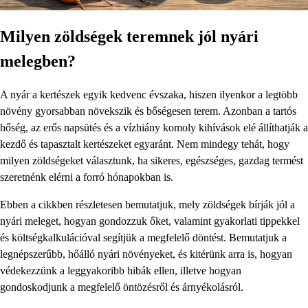
Milyen zöldségek teremnek jól nyári
melegben?
A nyár a kertészek egyik kedvenc évszaka, hiszen ilyenkor a legtöbb
növény gyorsabban növekszik és bőségesen terem. Azonban a tartós
hőség, az erős napsütés és a vízhiány komoly kihívások elé állíthatják a
kezdő és tapasztalt kertészeket egyaránt. Nem mindegy tehát, hogy
milyen zöldségeket választunk, ha sikeres, egészséges, gazdag termést
szeretnénk elérni a forró hónapokban is.
Ebben a cikkben részletesen bemutatjuk, mely zöldségek bírják jól a
nyári meleget, hogyan gondozzuk őket, valamint gyakorlati tippekkel
és költségkalkulációval segítjük a megfelelő döntést. Bemutatjuk a
legnépszerűbb, hőálló nyári növényeket, és kitérünk arra is, hogyan
védekezzünk a leggyakoribb hibák ellen, illetve hogyan
gondoskodjunk a megfelelő öntözésről és árnyékolásról.