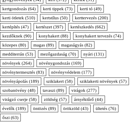
kertgondozás
(64)
kerti tippek
(73)
kerti tó
(49)
kerti ötletek
(510)
kertstílus
(50)
kerttervezés
(200)
kertépítés
(47)
kertészet
(397)
kertészkedés
(662)
kezdőknek
(90)
konyhakert
(88)
konyhakert tervezés
(74)
közepes
(80)
magas
(89)
magaságyás
(82)
medditerrán
(53)
mezőgazdaság
(70)
nyári
(131)
növények
(264)
növénygondozás
(169)
növénytermesztés
(83)
növényvédelem
(177)
növényápolás
(189)
sziklakert
(58)
sziklakerti növények
(57)
szobanövény
(48)
tavaszi
(89)
virágok
(277)
virágzó cserje
(58)
zöldség
(57)
árnyéktűrő
(44)
évelők
(189)
öntözés
(89)
örökzöld
(43)
ültetés
(76)
őszi
(63)