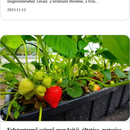
megteremtéséhez Tavasz: a természet ébredése, a friss…
2023-11-12
Folytontermő csüngő eper fajtái, ültetése, metszése