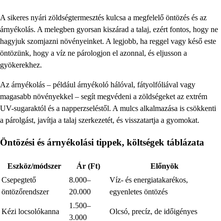
A sikeres nyári zöldségtermesztés kulcsa a megfelelő öntözés és az
árnyékolás. A melegben gyorsan kiszárad a talaj, ezért fontos, hogy ne
hagyjuk szomjazni növényeinket. A legjobb, ha reggel vagy késő este
öntözünk, hogy a víz ne párologjon el azonnal, és eljusson a
gyökerekhez.
Az árnyékolás – például árnyékoló hálóval, fátyolfóliával vagy
magasabb növényekkel – segít megvédeni a zöldségeket az extrém
UV-sugaraktól és a napperzseléstől. A mulcs alkalmazása is csökkenti
a párolgást, javítja a talaj szerkezetét, és visszatartja a gyomokat.
Öntözési és árnyékolási tippek, költségek táblázata
Eszköz/módszer
Ár (Ft)
Előnyök
Csepegtető
8.000–
Víz- és energiatakarékos,
öntözőrendszer
20.000
egyenletes öntözés
1.500–
Kézi locsolókanna
Olcsó, precíz, de időigényes
3.000