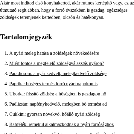
Akár most indítod első konyhakerted, akár rutinos kertépítő vagy, ez az
útmutató segít abban, hogy a forró évszakban is gazdag, egészséges
zöldségek teremjenek kertedben, olcsón és hatékonyan.
Tartalomjegyzék
A nyári meleg hatása a zöldségek növekedésére
Miért fontos a megfelelő zöldségválasztás nyáron?
Paradicsom: a nyár kedvelt, melegkedvelő zöldsége
Paprika: bőséges termés forró nyári napokon is
Uborka: frissítő zöldség a hőségben is gazdagon nő
Padlizsán: napfénykedvelő, melegben bő termést ad
Cukkini: gyorsan növekvő, hőálló nyári zöldség
Babfélék: remekül alkalmazkodnak a nyári forrósághoz