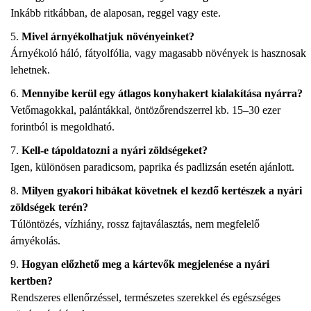
Inkább ritkábban, de alaposan, reggel vagy este.
Mivel árnyékolhatjuk növényeinket?
Árnyékoló háló, fátyolfólia, vagy magasabb növények is hasznosak
lehetnek.
Mennyibe kerül egy átlagos konyhakert kialakítása nyárra?
Vetőmagokkal, palántákkal, öntözőrendszerrel kb. 15–30 ezer
forintból is megoldható.
Kell-e tápoldatozni a nyári zöldségeket?
Igen, különösen paradicsom, paprika és padlizsán esetén ajánlott.
Milyen gyakori hibákat követnek el kezdő kertészek a nyári
zöldségek terén?
Túlöntözés, vízhiány, rossz fajtaválasztás, nem megfelelő
árnyékolás.
Hogyan előzhető meg a kártevők megjelenése a nyári
kertben?
Rendszeres ellenőrzéssel, természetes szerekkel és egészséges