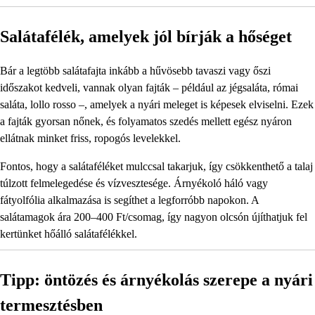
Salátafélék, amelyek jól bírják a hőséget
Bár a legtöbb salátafajta inkább a hűvösebb tavaszi vagy őszi
időszakot kedveli, vannak olyan fajták – például az jégsaláta, római
saláta, lollo rosso –, amelyek a nyári meleget is képesek elviselni. Ezek
a fajták gyorsan nőnek, és folyamatos szedés mellett egész nyáron
ellátnak minket friss, ropogós levelekkel.
Fontos, hogy a salátaféléket mulccsal takarjuk, így csökkenthető a talaj
túlzott felmelegedése és vízvesztesége. Árnyékoló háló vagy
fátyolfólia alkalmazása is segíthet a legforróbb napokon. A
salátamagok ára 200–400 Ft/csomag, így nagyon olcsón újíthatjuk fel
kertünket hőálló salátafélékkel.
Tipp: öntözés és árnyékolás szerepe a nyári
termesztésben