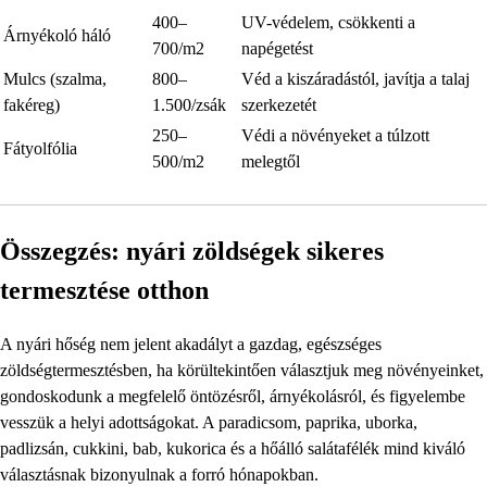
400–
UV-védelem, csökkenti a
Árnyékoló háló
700/m2
napégetést
Mulcs (szalma,
800–
Véd a kiszáradástól, javítja a talaj
fakéreg)
1.500/zsák
szerkezetét
250–
Védi a növényeket a túlzott
Fátyolfólia
500/m2
melegtől
Összegzés: nyári zöldségek sikeres
termesztése otthon
A nyári hőség nem jelent akadályt a gazdag, egészséges
zöldségtermesztésben, ha körültekintően választjuk meg növényeinket,
gondoskodunk a megfelelő öntözésről, árnyékolásról, és figyelembe
vesszük a helyi adottságokat. A paradicsom, paprika, uborka,
padlizsán, cukkini, bab, kukorica és a hőálló salátafélék mind kiváló
választásnak bizonyulnak a forró hónapokban.