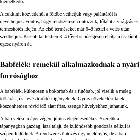
kiemelkedő.
A cukkinit közvetlenül a földbe vethetjük vagy palántáról is
nevelhetjük. Fontos, hogy rendszeresen öntözzük, főként a virágzás és
terméskötés idején. Az első terméseket már 6–8 héttel a vetés után
szedhetjük. Kisebb kertekben 3–4 tővel is bőségesen ellátja a családot
egész nyáron át.
Babfélék: remekül alkalmazkodnak a nyári
forrósághoz
A babfélék, különösen a bokorbab és a futóbab, jól viselik a meleg
időjárást, és kevés törődést igényelnek. Gyors növekedésüknek
köszönhetően rövid idő alatt friss, zsenge hüvelyekhez juthatunk.
A bab vetése május végén, június elején esedékes. Szeretik a
tápanyagban gazdag, laza talajt, de különösebb gondozás nélkül is
szépen fejlődnek. A rendszeres öntözés ugyan előnyös, de a bab