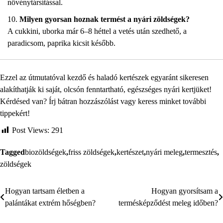
növénytársítással.
Milyen gyorsan hoznak termést a nyári zöldségek?
A cukkini, uborka már 6–8 héttel a vetés után szedhető, a
paradicsom, paprika kicsit később.
Ezzel az útmutatóval kezdő és haladó kertészek egyaránt sikeresen
alakíthatják ki saját, olcsón fenntartható, egészséges nyári kertjüket!
Kérdésed van? Írj bátran hozzászólást vagy keress minket további
tippekért!
Post Views:
291
Tagged
biozöldségek
,
friss zöldségek
,
kertészet
,
nyári meleg
,
termesztés
,
zöldségek
Hogyan tartsam életben a
Hogyan gyorsítsam a
Bejegyzés
palántákat extrém hőségben?
termésképződést meleg időben?
navigáció