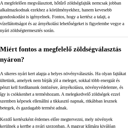
A megfelelően megválasztott, hőtűrő zöldségfajták nemcsak jobban
alkalmazkodnak ezekhez a körülményekhez, hanem kevesebb
gondoskodást is igényelnek. Fontos, hogy a kertész a talajt, a
vízellátottságot és az árnyékolási lehetőségeket is figyelembe vegye a
nyári zöldségtermesztés során.
Miért fontos a megfelelő zöldségválasztás
nyáron?
A sikeres nyári kert alapja a helyes növényválasztás. Ha olyan fajtákat
ültetünk, amelyek nem bírják jól a meleget, sokkal több energiát és
pénzt kell fordítanunk öntözésre, árnyékolásra, növényvédelemre, és
így is csökkenhet a terméshozam. A melegkedvelő zöldségek ezzel
szemben képesek ellenállni a tikkasztó napnak, ritkábban lesznek
betegek, és gazdagabb termést adnak.
Kezdő kertészként érdemes előre megtervezni, mely növények
kerülnek a kertbe a nyári szezonban. A magyar klímára kiválóan