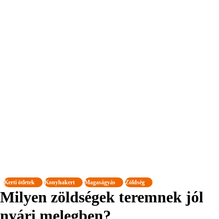
Kerti ötletek
Konyhakert
Magaságyás
Zöldség
Milyen zöldségek teremnek jól
nyári melegben?