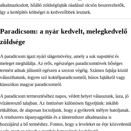
alkalmazkodott, hőálló zöldségfajták ráadásul olcsón beszerezhetők,
így a kertépítés költségei is kedvezőbbek lesznek.
Paradicsom: a nyár kedvelt, melegkedvelő
zöldsége
A paradicsom igazi nyári slágernövény, amely a sok napsütést és
meleget meghálálja. Az erős, egészséges paradicsomtövek bőséges
termést adnak júliustól egészen a szezon végéig. Számos fajtája közül
választhatunk, legyen szó koktélparadicsomról, húsos fajtákról vagy
klasszikus magyar paradicsomról.
A paradicsom termesztéséhez napos, védett helyet válasszunk, laza, jó
vízáteresztő talajban. Az öntözésre különösen figyeljünk: inkább
ritkábban, de alaposan locsoljunk, hogy a gyökerek mélyre hatoljanak.
A rendszeres tápanyagpótlás és a támrendszer alkalmazása is
hozzájárul a bő terméshez. Fontos, hogy a leveleket ne érje közvetlenül