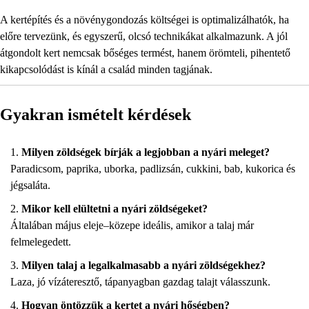
A kertépítés és a növénygondozás költségei is optimalizálhatók, ha
előre tervezünk, és egyszerű, olcsó technikákat alkalmazunk. A jól
átgondolt kert nemcsak bőséges termést, hanem örömteli, pihentető
kikapcsolódást is kínál a család minden tagjának.
Gyakran ismételt kérdések
Milyen zöldségek bírják a legjobban a nyári meleget?
Paradicsom, paprika, uborka, padlizsán, cukkini, bab, kukorica és
jégsaláta.
Mikor kell elültetni a nyári zöldségeket?
Általában május eleje–közepe ideális, amikor a talaj már
felmelegedett.
Milyen talaj a legalkalmasabb a nyári zöldségekhez?
Laza, jó vízáteresztő, tápanyagban gazdag talajt válasszunk.
Hogyan öntözzük a kertet a nyári hőségben?