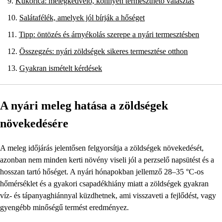
Kukorica: melegkedvelő, könnyen termeszthető választás
Salátafélék, amelyek jól bírják a hőséget
Tipp: öntözés és árnyékolás szerepe a nyári termesztésben
Összegzés: nyári zöldségek sikeres termesztése otthon
Gyakran ismételt kérdések
A nyári meleg hatása a zöldségek
növekedésére
A meleg időjárás jelentősen felgyorsítja a zöldségek növekedését,
azonban nem minden kerti növény viseli jól a perzselő napsütést és a
hosszan tartó hőséget. A nyári hónapokban jellemző 28–35 °C-os
hőmérséklet és a gyakori csapadékhiány miatt a zöldségek gyakran
víz- és tápanyaghiánnyal küzdhetnek, ami visszaveti a fejlődést, vagy
gyengébb minőségű termést eredményez.