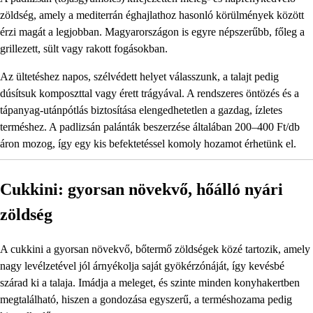
zöldség, amely a mediterrán éghajlathoz hasonló körülmények között
érzi magát a legjobban. Magyarországon is egyre népszerűbb, főleg a
grillezett, sült vagy rakott fogásokban.
Az ültetéshez napos, szélvédett helyet válasszunk, a talajt pedig
dúsítsuk komposzttal vagy érett trágyával. A rendszeres öntözés és a
tápanyag-utánpótlás biztosítása elengedhetetlen a gazdag, ízletes
terméshez. A padlizsán palánták beszerzése általában 200–400 Ft/db
áron mozog, így egy kis befektetéssel komoly hozamot érhetünk el.
Cukkini: gyorsan növekvő, hőálló nyári
zöldség
A cukkini a gyorsan növekvő, bőtermő zöldségek közé tartozik, amely
nagy levélzetével jól árnyékolja saját gyökérzónáját, így kevésbé
szárad ki a talaja. Imádja a meleget, és szinte minden konyhakertben
megtalálható, hiszen a gondozása egyszerű, a terméshozama pedig