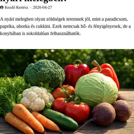
Kezdő Kertész
2026-04-27
A nyári melegben olyan zöldségek teremnek jól, mint a paradicsom,
paprika, uborka és cukkini. Ezek nemcsak hő- és fényigényesek, de a
konyhában is sokoldalúan felhasználhatók.