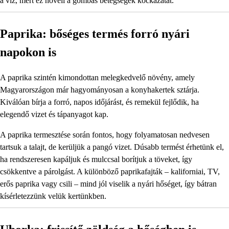
a víz, mert ez növeli a gombás betegségek kockázatát.
Paprika: bőséges termés forró nyári
napokon is
A paprika szintén kimondottan melegkedvelő növény, amely
Magyarországon már hagyományosan a konyhakertek sztárja.
Kiválóan bírja a forró, napos időjárást, és remekül fejlődik, ha
elegendő vizet és tápanyagot kap.
A paprika termesztése során fontos, hogy folyamatosan nedvesen
tartsuk a talajt, de kerüljük a pangó vizet. Dúsabb termést érhetünk el,
ha rendszeresen kapáljuk és mulccsal borítjuk a töveket, így
csökkentve a párolgást. A különböző paprikafajták – kaliforniai, TV,
erős paprika vagy csili – mind jól viselik a nyári hőséget, így bátran
kísérletezzünk velük kertünkben.