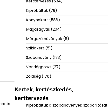
Kerttervezés
(634)
Kipróbáltuk
(79)
Konyhakert
(588)
Magaságyás
(204)
Mérgező növények
(6)
Sziklakert
(51)
Szobanövény
(133)
Vendégposzt
(27)
Zöldség
(178)
Kertek, kertészkedés,
kerttervezés
ban is
Kipróbáltuk a szobanövények szaporítását