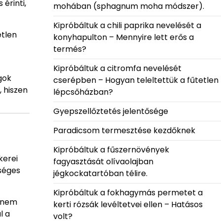
érinti,
mohában (sphagnum moha módszer).
Kipróbáltuk a chili paprika nevelését a
etlen
konyhapulton – Mennyire lett erős a
termés?
Kipróbáltuk a citromfa nevelését
gok
cserépben – Hogyan teleltettük a fűtetlen
, hiszen
lépcsőházban?
Gyepszellőztetés jelentősége
Paradicsom termesztése kezdőknek
Kipróbáltuk a fűszernövények
kerei
fagyasztását olívaolajban
őséges
jégkockatartóban télire.
Kipróbáltuk a fokhagymás permetet a
k nem
kerti rózsák levéltetvei ellen – Hatásos
l a
volt?