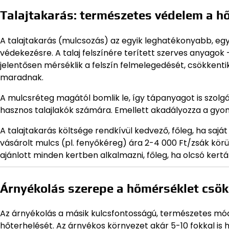
Talajtakarás: természetes védelem a hő
A talajtakarás (mulcsozás) az egyik leghatékonyabb, egy
védekezésre. A talaj felszínére terített szerves anyagok 
jelentősen mérséklik a felszín felmelegedését, csökkent
maradnak.
A mulcsréteg magától bomlik le, így tápanyagot is szolgál
hasznos talajlakók számára. Emellett akadályozza a gyom
A talajtakarás költsége rendkívül kedvező, főleg, ha saj
vásárolt mulcs (pl. fenyőkéreg) ára 2-4 000 Ft/zsák körül
ajánlott minden kertben alkalmazni, főleg, ha olcsó ker
Árnyékolás szerepe a hőmérséklet csö
Az árnyékolás a másik kulcsfontosságú, természetes móds
hőterhelését. Az árnyékos környezet akár 5-10 fokkal is 