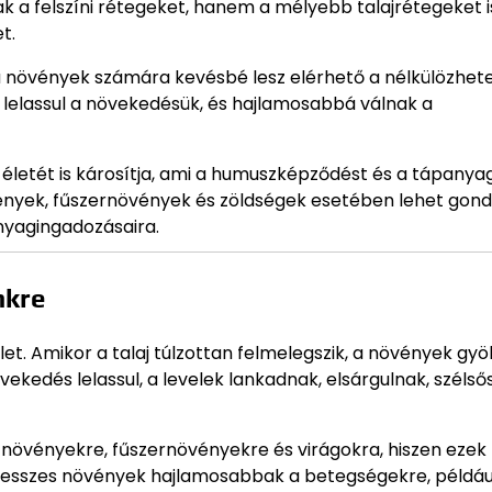
felszíni rétegeket, hanem a mélyebb talajrétegeket is 
t.
y a növények számára kevésbé lesz elérhető a nélkülözhet
 lelassul a növekedésük, és hajlamosabbá válnak a
 életét is károsítja, ami a humuszképződést és a tápanya
övények, fűszernövények és zöldségek esetében lehet gond
nyagingadozásaira.
nkre
let. Amikor a talaj túlzottan felmelegszik, a növények gyö
vekedés lelassul, a levelek lankadnak, elsárgulnak, széls
ő növényekre, fűszernövényekre és virágokra, hiszen eze
stresszes növények hajlamosabbak a betegségekre, példáu