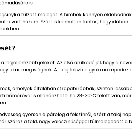
támadására is.
gsínyli a túlzott meleget. A bimbók könnyen eldobódnak,
hat a várt hozam. Ezért is kiemelten fontos, hogy időben
rtünkben.
ését?
a legjellemzőbb jeleket. Az első árulkodó jel, hogy a növ
gy akár meg is égnek. A talaj felszíne gyakran repedezet
gyomok, amelyek általában strapabíróbbak, szintén lassab
i hőmérővel is ellenőrizhető: ha 28-30°C felett van, már 
en.
nedvesség gyorsan elpárolog a felszínről, ezért a talaj n
ár száraz a föld, nagy valószínűséggel túlmelegedett a ta