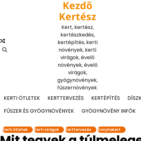
Kezdő
Skip
to
Kertész
content
Kert, kertész,
kertészkedés,
kertépítés, kerti
növények, kerti
virágok, évelő
növények, évelő
virágok,
gyógynövények,
fűszernövények.
KERTI ÖTLETEK
KERTTERVEZÉS
KERTÉPÍTÉS
DÍSZ
FŰSZER ÉS GYÓGYNÖVÉNYEK
GYÓGYNÖVÉNY INFÓK
Kerti ötletek
Kerti virágok
Kerttervezés
Konyhakert
Mit tegyek a túlmelege