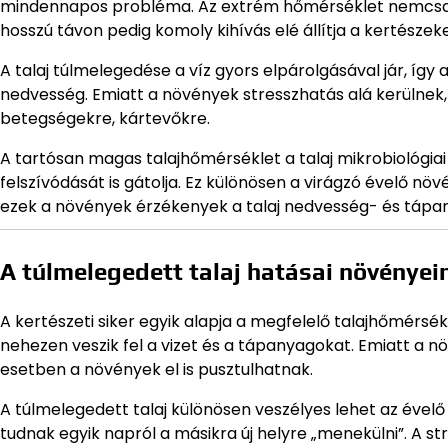
mindennapos probléma. Az extrém hőmérséklet nemcsak a 
hosszú távon pedig komoly kihívás elé állítja a kertészeke
A talaj túlmelegedése a víz gyors elpárolgásával jár, íg
nedvesség. Emiatt a növények stresszhatás alá kerülnek,
betegségekre, kártevőkre.
A tartósan magas talajhőmérséklet a talaj mikrobiológiai
felszívódását is gátolja. Ez különösen a virágzó évelő n
ezek a növények érzékenyek a talaj nedvesség- és tápa
A túlmelegedett talaj hatásai növényei
A kertészeti siker egyik alapja a megfelelő talajhőmérsék
nehezen veszik fel a vizet és a tápanyagokat. Emiatt a nö
esetben a növények el is pusztulhatnak.
A túlmelegedett talaj különösen veszélyes lehet az ével
tudnak egyik napról a másikra új helyre „menekülni”. A 