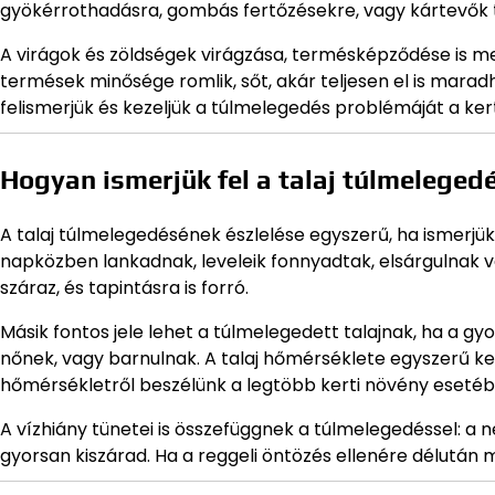
gyökérrothadásra, gombás fertőzésekre, vagy kártevők 
A virágok és zöldségek virágzása, termésképződése is me
termések minősége romlik, sőt, akár teljesen el is marad
felismerjük és kezeljük a túlmelegedés problémáját a ke
Hogyan ismerjük fel a talaj túlmeleged
A talaj túlmelegedésének észlelése egyszerű, ha ismerjük 
napközben lankadnak, leveleik fonnyadtak, elsárgulnak va
száraz, és tapintásra is forró.
Másik fontos jele lehet a túlmelegedett talajnak, ha a 
nőnek, vagy barnulnak. A talaj hőmérséklete egyszerű kert
hőmérsékletről beszélünk a legtöbb kerti növény esetéb
A vízhiány tünetei is összefüggnek a túlmelegedéssel: a 
gyorsan kiszárad. Ha a reggeli öntözés ellenére délután m