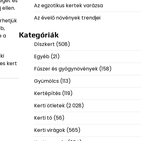
égét és
Az egzotikus kertek varázsa
 ellen.
Az évelő növények trendjei
rhetjük
b,
Kategóriák
e a
Díszkert
(508)
ki
Egyéb
(21)
es kert
Fűszer és gyógynövények
(158)
Gyümölcs
(113)
Kertépítés
(119)
Kerti ötletek
(2 028)
Kerti tó
(56)
Kerti virágok
(565)