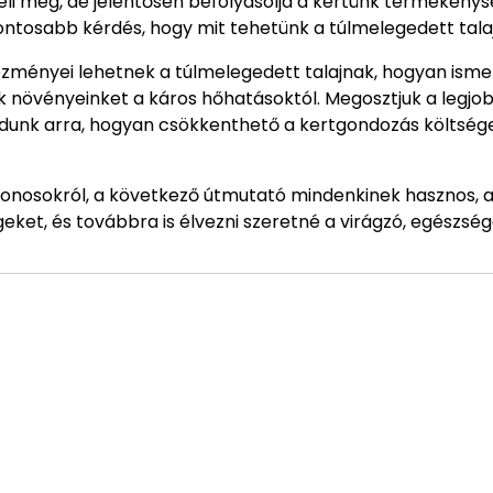
eli meg, de jelentősen befolyásolja a kertünk termékenys
ontosabb kérdés, hogy mit tehetünk a túlmelegedett talaj
zményei lehetnek a túlmelegedett talajnak, hogyan isme
 növényeinket a káros hőhatásoktól. Megosztjuk a legjob
adunk arra, hogyan csökkenthető a kertgondozás költség
donosokról, a következő útmutató mindenkinek hasznos, a
eket, és továbbra is élvezni szeretné a virágzó, egészség