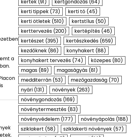
kertek
(91)
kertgondozás
(64)
kerti tippek
(73)
kerti tó
(45)
kerti ötletek
(510)
kertstílus
(50)
kerttervezés
(200)
kertépítés
(46)
yezetben
kertészet
(395)
kertészkedés
(659)
kezdőknek
(86)
konyhakert
(88)
remt a
konyhakert tervezés
(74)
közepes
(80)
ban.
magas
(89)
magaságyás
(81)
 Piacon
medditerrán
(53)
mezőgazdaság
(70)
is
nyári
(131)
növények
(263)
növénygondozás
(169)
növénytermesztés
(83)
növényvédelem
(177)
növényápolás
(188)
ények
sziklakert
(58)
sziklakerti növények
(57)
etek.