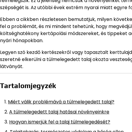
felmelegszik. Ez a jelenség nemcsak a növényeinket terh
szépségét is. Az utóbbi évek extrém nyarai miatt egyre f
Ebben a cikkben részletesen bemutatjuk, milyen követke
fel a problémát, és mi mindent tehetünk, hogy megvédjük
költséghatékony kertápolási módszereket, és tippeket 
nyári hónapokban.
Legyen szó kezdő kertészekről vagy tapasztalt kerttulaj
szeretné elkerülni a túlmelegedett talaj okozta veszteség
látványát.
Tartalomjegyzék
Miért válik problémává a túlmelegedett talaj?
A túlmelegedett talaj hatásai növényeinkre
Hogyan ismerjük fel a talaj túlmelegedését?
Talajtakarás: természetes védelem a hőség ellen