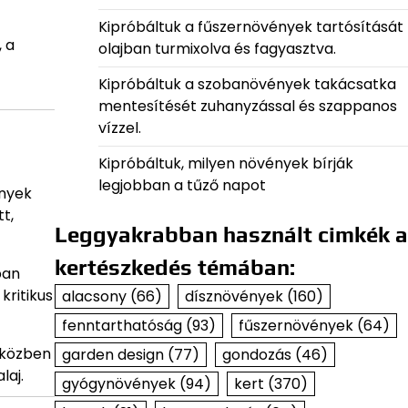
Kipróbáltuk a fűszernövények tartósítását
 a
olajban turmixolva és fagyasztva.
Kipróbáltuk a szobanövények takácsatka
mentesítését zuhanyzással és szappanos
vízzel.
Kipróbáltuk, milyen növények bírják
legjobban a tűző napot
ények
t,
Leggyakrabban használt cimkék a
kertészkedés témában:
ban
kritikus
alacsony
(66)
dísznövények
(160)
fenntarthatóság
(93)
fűszernövények
(64)
apközben
garden design
(77)
gondozás
(46)
laj.
gyógynövények
(94)
kert
(370)