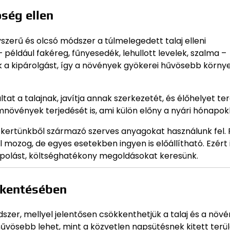
ség ellen
szerű és olcsó módszer a túlmelegedett talaj elleni
– például fakéreg, fűnyesedék, lehullott levelek, szalma –
ik a kipárolgást, így a növények gyökerei hűvösebb körn
tat a talajnak, javítja annak szerkezetét, és élőhelyet te
növények terjedését is, ami külön előny a nyári hónapok
át kertünkből származó szerves anyagokat használunk fel.
 mozog, de egyes esetekben ingyen is előállítható. Ezért 
tápolást, költséghatékony megoldásokat keresünk.
kkentésében
zer, mellyel jelentősen csökkenthetjük a talaj és a növ
hűvösebb lehet, mint a közvetlen napsütésnek kitett terül