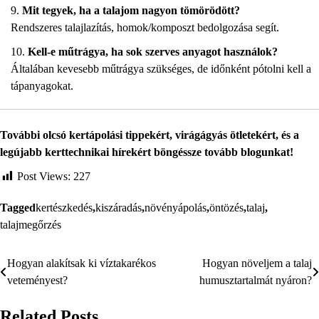
Mit tegyek, ha a talajom nagyon tömörödött?
Rendszeres talajlazítás, homok/komposzt bedolgozása segít.
Kell-e műtrágya, ha sok szerves anyagot használok?
Általában kevesebb műtrágya szükséges, de időnként pótolni kell a
tápanyagokat.
További olcsó kertápolási tippekért, virágágyás ötletekért, és a
legújabb kerttechnikai hírekért böngéssze tovább blogunkat!
Post Views:
227
Tagged
kertészkedés
,
kiszáradás
,
növényápolás
,
öntözés
,
talaj
,
talajmegőrzés
Hogyan alakítsak ki víztakarékos
Hogyan növeljem a talaj
Bejegyzés
veteményest?
humusztartalmát nyáron?
navigáció
Related Posts