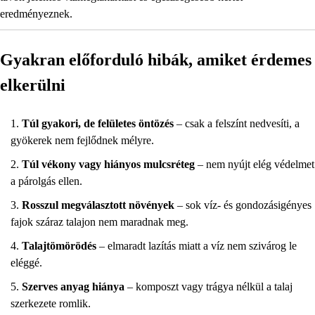
eredményeznek.
Gyakran előforduló hibák, amiket érdemes
elkerülni
Túl gyakori, de felületes öntözés
– csak a felszínt nedvesíti, a
gyökerek nem fejlődnek mélyre.
Túl vékony vagy hiányos mulcsréteg
– nem nyújt elég védelmet
a párolgás ellen.
Rosszul megválasztott növények
– sok víz- és gondozásigényes
fajok száraz talajon nem maradnak meg.
Talajtömörödés
– elmaradt lazítás miatt a víz nem szivárog le
eléggé.
Szerves anyag hiánya
– komposzt vagy trágya nélkül a talaj
szerkezete romlik.