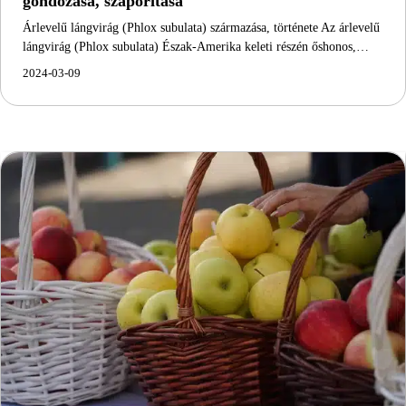
gondozása, szaporítása
Árlevelű lángvirág (Phlox subulata) származása, története Az árlevelű
lángvirág (Phlox subulata) Észak-Amerika keleti részén őshonos,…
2024-03-09