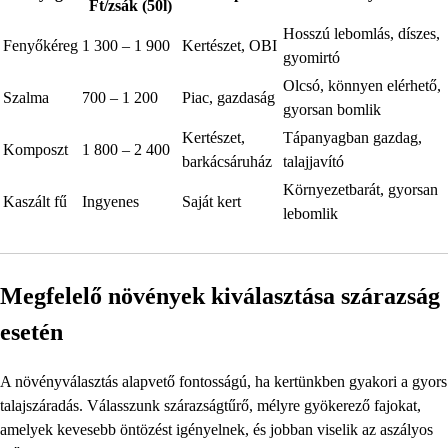
Ft/zsák (50l)
Hosszú lebomlás, díszes,
Fenyőkéreg
1 300 – 1 900
Kertészet, OBI
gyomirtó
Olcsó, könnyen elérhető,
Szalma
700 – 1 200
Piac, gazdaság
gyorsan bomlik
Kertészet,
Tápanyagban gazdag,
Komposzt
1 800 – 2 400
barkácsáruház
talajjavító
Környezetbarát, gyorsan
Kaszált fű
Ingyenes
Saját kert
lebomlik
Megfelelő növények kiválasztása szárazság
esetén
A növényválasztás alapvető fontosságú, ha kertünkben gyakori a gyors
talajszáradás. Válasszunk szárazságtűrő, mélyre gyökerező fajokat,
amelyek kevesebb öntözést igényelnek, és jobban viselik az aszályos