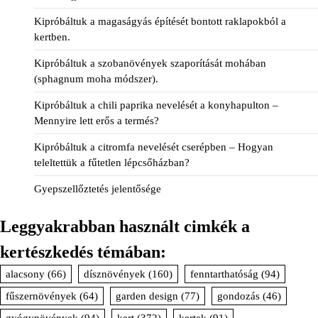
Kipróbáltuk a magaságyás építését bontott raklapokból a
kertben.
Kipróbáltuk a szobanövények szaporítását mohában
(sphagnum moha módszer).
Kipróbáltuk a chili paprika nevelését a konyhapulton –
Mennyire lett erős a termés?
Kipróbáltuk a citromfa nevelését cserépben – Hogyan
teleltettük a fűtetlen lépcsőházban?
Gyepszellőztetés jelentősége
Leggyakrabban használt cimkék a
kertészkedés témában:
alacsony
(66)
dísznövények
(160)
fenntarthatóság
(94)
fűszernövények
(64)
garden design
(77)
gondozás
(46)