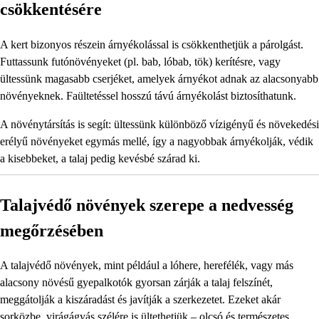
csökkentésére
A kert bizonyos részein árnyékolással is csökkenthetjük a párolgást.
Futtassunk futónövényeket (pl. bab, lóbab, tök) kerítésre, vagy
ültessünk magasabb cserjéket, amelyek árnyékot adnak az alacsonyabb
növényeknek. Faültetéssel hosszú távú árnyékolást biztosíthatunk.
A növénytársítás is segít: ültessünk különböző vízigényű és növekedési
erélyű növényeket egymás mellé, így a nagyobbak árnyékolják, védik
a kisebbeket, a talaj pedig kevésbé szárad ki.
Talajvédő növények szerepe a nedvesség
megőrzésében
A talajvédő növények, mint például a lóhere, herefélék, vagy más
alacsony növésű gyepalkotók gyorsan zárják a talaj felszínét,
meggátolják a kiszáradást és javítják a szerkezetet. Ezeket akár
sorközbe, virágágyás szélére is ültethetjük – olcsó és természetes