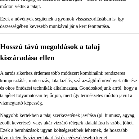
módon védik a talajt.
Ezek a növények segítenek a gyomok visszaszorításában is, így
összességében kevesebb munkával jár a kert fenntartása.
Hosszú távú megoldások a talaj
kiszáradása ellen
A tartós sikerhez érdemes több módszert kombinálni: rendszeres
komposztálás, mulcsozás, talajlazítás, szárazságtűrő növények ültetése
és okos öntözési technikák alkalmazása. Gondoskodjunk arról, hogy a
talajélet folyamatosan fejlődjön, mert így természetes módon javul a
vízmegtartó képesség.
Nagyobb kertekben a talaj szerkezetének javítása (pl. humusz, agyag,
zeolit keverése), vagy akár vízzáró rétegek kialakítása is szóba jöhet.
Ezek a beruházások ugyan költségesebbek lehetnek, de hosszabb
távon jelentős vízmegtakarítást és egészségesebb kertet