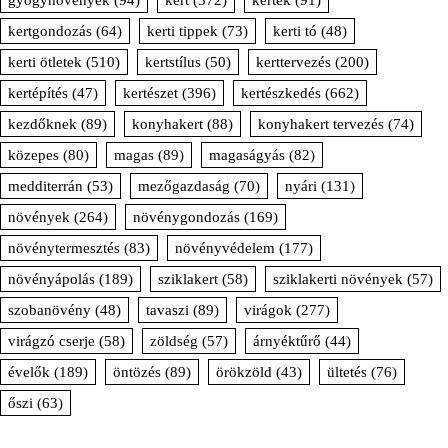
gyógynövények
(94)
kert
(372)
kertek
(91)
kertgondozás
(64)
kerti tippek
(73)
kerti tó
(48)
kerti ötletek
(510)
kertstílus
(50)
kerttervezés
(200)
kertépítés
(47)
kertészet
(396)
kertészkedés
(662)
kezdőknek
(89)
konyhakert
(88)
konyhakert tervezés
(74)
közepes
(80)
magas
(89)
magaságyás
(82)
medditerrán
(53)
mezőgazdaság
(70)
nyári
(131)
növények
(264)
növénygondozás
(169)
növénytermesztés
(83)
növényvédelem
(177)
növényápolás
(189)
sziklakert
(58)
sziklakerti növények
(57)
szobanövény
(48)
tavaszi
(89)
virágok
(277)
virágzó cserje
(58)
zöldség
(57)
árnyéktűrő
(44)
évelők
(189)
öntözés
(89)
örökzöld
(43)
ültetés
(76)
őszi
(63)