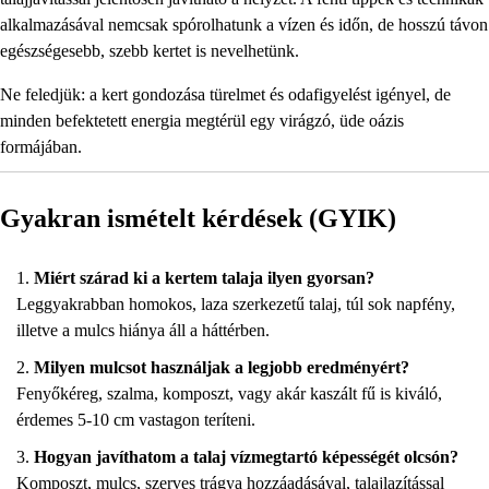
alkalmazásával nemcsak spórolhatunk a vízen és időn, de hosszú távon
egészségesebb, szebb kertet is nevelhetünk.
Ne feledjük: a kert gondozása türelmet és odafigyelést igényel, de
minden befektetett energia megtérül egy virágzó, üde oázis
formájában.
Gyakran ismételt kérdések (GYIK)
Miért szárad ki a kertem talaja ilyen gyorsan?
Leggyakrabban homokos, laza szerkezetű talaj, túl sok napfény,
illetve a mulcs hiánya áll a háttérben.
Milyen mulcsot használjak a legjobb eredményért?
Fenyőkéreg, szalma, komposzt, vagy akár kaszált fű is kiváló,
érdemes 5-10 cm vastagon teríteni.
Hogyan javíthatom a talaj vízmegtartó képességét olcsón?
Komposzt, mulcs, szerves trágya hozzáadásával, talajlazítással