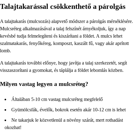
Talajtakarással csökkenthető a párolgás
A talajtakarás (mulcsozás) alapvető módszer a párolgás mérséklésére.
Mulcsréteg alkalmazásával a talaj felszínét árnyékoljuk, így a nap
kevésbé tudja felmelegíteni és kiszárítani a földet. A mulcs lehet
szalmatakarás, fenyőkéreg, komposzt, kaszált fű, vagy akár aprított
lomb.
A talajtakarás további előnye, hogy javítja a talaj szerkezetét, segít
visszaszorítani a gyomokat, és táplálja a földet lebomlás közben.
Milyen vastag legyen a mulcsréteg?
Általában 5-10 cm vastag mulcsréteg megfelelő
Gyümölcsfák, évelők, bokrok esetén akár 10-12 cm is lehet
Ne takarjuk le közvetlenül a növény szárát, mert rothadást
okozhat!