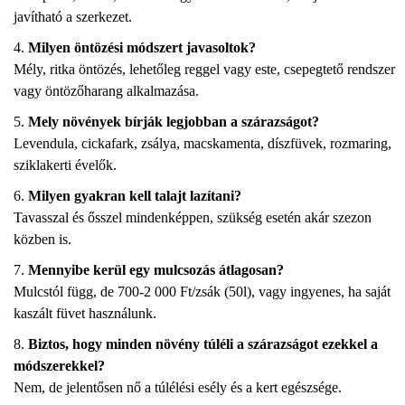
javítható a szerkezet.
Milyen öntözési módszert javasoltok?
Mély, ritka öntözés, lehetőleg reggel vagy este, csepegtető rendszer
vagy öntözőharang alkalmazása.
Mely növények bírják legjobban a szárazságot?
Levendula, cickafark, zsálya, macskamenta, díszfüvek, rozmaring,
sziklakerti évelők.
Milyen gyakran kell talajt lazítani?
Tavasszal és ősszel mindenképpen, szükség esetén akár szezon
közben is.
Mennyibe kerül egy mulcsozás átlagosan?
Mulcstól függ, de 700-2 000 Ft/zsák (50l), vagy ingyenes, ha saját
kaszált füvet használunk.
Biztos, hogy minden növény túléli a szárazságot ezekkel a
módszerekkel?
Nem, de jelentősen nő a túlélési esély és a kert egészsége.