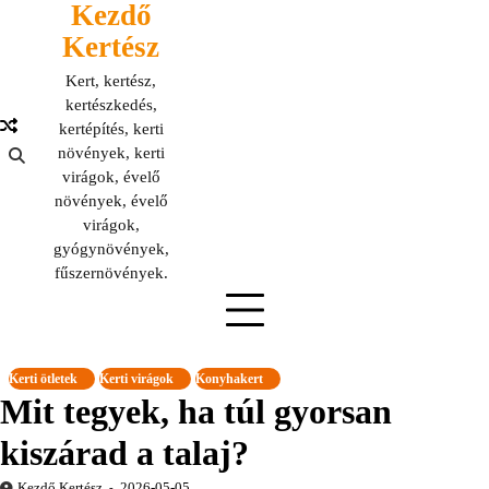
Kezdő
Skip
to
Kertész
content
Kert, kertész,
kertészkedés,
kertépítés, kerti
növények, kerti
virágok, évelő
növények, évelő
virágok,
gyógynövények,
fűszernövények.
Kerti ötletek
Kerti virágok
Konyhakert
Mit tegyek, ha túl gyorsan
kiszárad a talaj?
Kezdő Kertész
2026-05-05