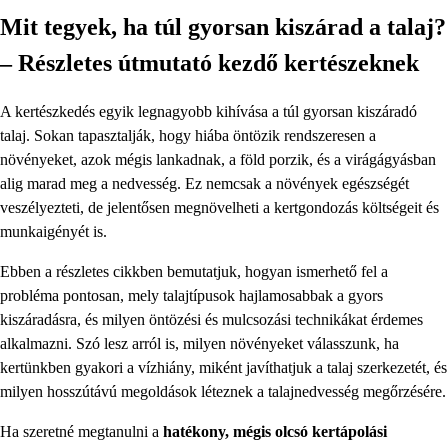
Mit tegyek, ha túl gyorsan kiszárad a talaj?
– Részletes útmutató kezdő kertészeknek
A kertészkedés egyik legnagyobb kihívása a túl gyorsan kiszáradó
talaj. Sokan tapasztalják, hogy hiába öntözik rendszeresen a
növényeket, azok mégis lankadnak, a föld porzik, és a virágágyásban
alig marad meg a nedvesség. Ez nemcsak a növények egészségét
veszélyezteti, de jelentősen megnövelheti a kertgondozás költségeit és
munkaigényét is.
Ebben a részletes cikkben bemutatjuk, hogyan ismerhető fel a
probléma pontosan, mely talajtípusok hajlamosabbak a gyors
kiszáradásra, és milyen öntözési és mulcsozási technikákat érdemes
alkalmazni. Szó lesz arról is, milyen növényeket válasszunk, ha
kertünkben gyakori a vízhiány, miként javíthatjuk a talaj szerkezetét, és
milyen hosszútávú megoldások léteznek a talajnedvesség megőrzésére.
Ha szeretné megtanulni a
hatékony, mégis olcsó kertápolási