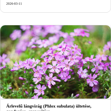
2026-03-11
Árlevelű lángvirág (Phlox subulata) ültetése,