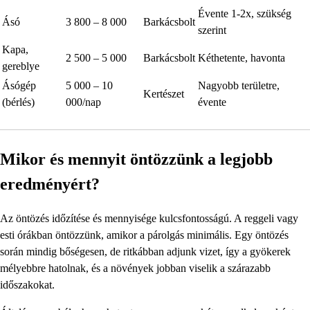
Évente 1-2x, szükség
Ásó
3 800 – 8 000
Barkácsbolt
szerint
Kapa,
2 500 – 5 000
Barkácsbolt
Kéthetente, havonta
gereblye
Ásógép
5 000 – 10
Nagyobb területre,
Kertészet
(bérlés)
000/nap
évente
Mikor és mennyit öntözzünk a legjobb
eredményért?
Az öntözés időzítése és mennyisége kulcsfontosságú. A reggeli vagy
esti órákban öntözzünk, amikor a párolgás minimális. Egy öntözés
során mindig bőségesen, de ritkábban adjunk vizet, így a gyökerek
mélyebbre hatolnak, és a növények jobban viselik a szárazabb
időszakokat.