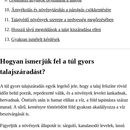
Árnyékolás és növénytársítás a párolgás csökkentésére
Talajvédő növények szerepe a nedvesség megőrzésében
Hosszú távú megoldások a talaj kiszáradása ellen
Gyakran ismételt kérdések
Hogyan ismerjük fel a túl gyors
talajszáradást?
A túl gyors talajszáradás egyik legelső jele, hogy a talaj felszíne rövid
időn belül porzik, repedezetté válik, és a növények levelei lankadnak,
hervadnak. Öntözés után is hamar elillan a víz, a föld tapintásra száraz
marad. A sűrű, keményre tömörödött föld gyakran akadályozza a víz
beszivárgását is.
Figyeljük a növények állapotát is: sárguló, kanalasodó levelek, lassú