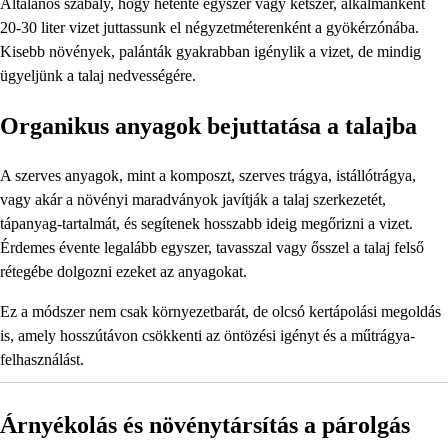
Általános szabály, hogy hetente egyszer vagy kétszer, alkalmanként
20-30 liter vizet juttassunk el négyzetméterenként a gyökérzónába.
Kisebb növények, palánták gyakrabban igénylik a vizet, de mindig
ügyeljünk a talaj nedvességére.
Organikus anyagok bejuttatása a talajba
A szerves anyagok, mint a komposzt, szerves trágya, istállótrágya,
vagy akár a növényi maradványok javítják a talaj szerkezetét,
tápanyag-tartalmát, és segítenek hosszabb ideig megőrizni a vizet.
Érdemes évente legalább egyszer, tavasszal vagy ősszel a talaj felső
rétegébe dolgozni ezeket az anyagokat.
Ez a módszer nem csak környezetbarát, de olcsó kertápolási megoldás
is, amely hosszútávon csökkenti az öntözési igényt és a műtrágya-
felhasználást.
Árnyékolás és növénytársítás a párolgás