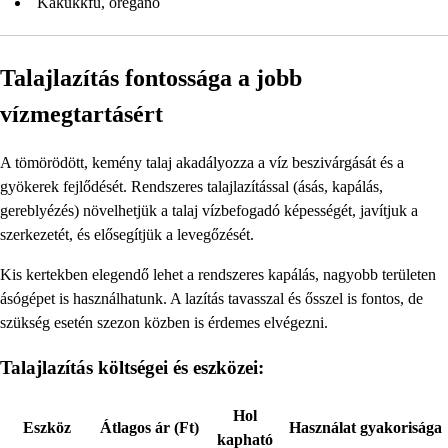
Kakukkfű, oregánó
Talajlazítás fontossága a jobb
vízmegtartásért
A tömörödött, kemény talaj akadályozza a víz beszivárgását és a
gyökerek fejlődését. Rendszeres talajlazítással (ásás, kapálás,
gereblyézés) növelhetjük a talaj vízbefogadó képességét, javítjuk a
szerkezetét, és elősegítjük a levegőzését.
Kis kertekben elegendő lehet a rendszeres kapálás, nagyobb területen
ásógépet is használhatunk. A lazítás tavasszal és ősszel is fontos, de
szükség esetén szezon közben is érdemes elvégezni.
Talajlazítás költségei és eszközei:
Hol
Eszköz
Átlagos ár (Ft)
Használat gyakorisága
kapható