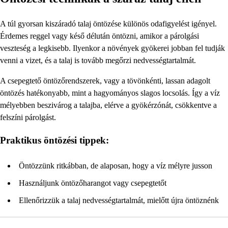
A túl gyorsan kiszáradó talaj öntözése különös odafigyelést igényel.
Érdemes reggel vagy késő délután öntözni, amikor a párolgási
veszteség a legkisebb. Ilyenkor a növények gyökerei jobban fel tudják
venni a vizet, és a talaj is tovább megőrzi nedvességtartalmát.
A csepegtető öntözőrendszerek, vagy a tövönkénti, lassan adagolt
öntözés hatékonyabb, mint a hagyományos slagos locsolás. Így a víz
mélyebben beszivárog a talajba, elérve a gyökérzónát, csökkentve a
felszíni párolgást.
Praktikus öntözési tippek:
Öntözzünk ritkábban, de alaposan, hogy a víz mélyre jusson
Használjunk öntözőharangot vagy csepegtetőt
Ellenőrizzük a talaj nedvességtartalmát, mielőtt újra öntöznénk