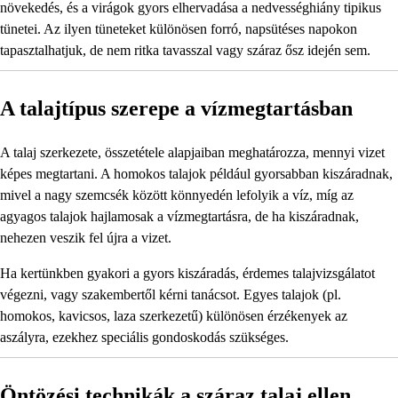
növekedés, és a virágok gyors elhervadása a nedvességhiány tipikus
tünetei. Az ilyen tüneteket különösen forró, napsütéses napokon
tapasztalhatjuk, de nem ritka tavasszal vagy száraz ősz idején sem.
A talajtípus szerepe a vízmegtartásban
A talaj szerkezete, összetétele alapjaiban meghatározza, mennyi vizet
képes megtartani. A homokos talajok például gyorsabban kiszáradnak,
mivel a nagy szemcsék között könnyedén lefolyik a víz, míg az
agyagos talajok hajlamosak a vízmegtartásra, de ha kiszáradnak,
nehezen veszik fel újra a vizet.
Ha kertünkben gyakori a gyors kiszáradás, érdemes talajvizsgálatot
végezni, vagy szakembertől kérni tanácsot. Egyes talajok (pl.
homokos, kavicsos, laza szerkezetű) különösen érzékenyek az
aszályra, ezekhez speciális gondoskodás szükséges.
Öntözési technikák a száraz talaj ellen