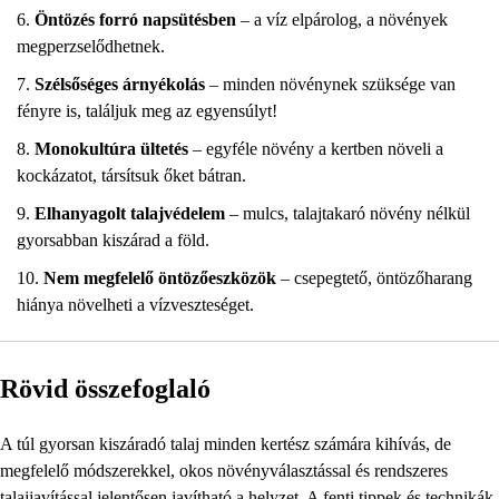
Öntözés forró napsütésben
– a víz elpárolog, a növények
megperzselődhetnek.
Szélsőséges árnyékolás
– minden növénynek szüksége van
fényre is, találjuk meg az egyensúlyt!
Monokultúra ültetés
– egyféle növény a kertben növeli a
kockázatot, társítsuk őket bátran.
Elhanyagolt talajvédelem
– mulcs, talajtakaró növény nélkül
gyorsabban kiszárad a föld.
Nem megfelelő öntözőeszközök
– csepegtető, öntözőharang
hiánya növelheti a vízveszteséget.
Rövid összefoglaló
A túl gyorsan kiszáradó talaj minden kertész számára kihívás, de
megfelelő módszerekkel, okos növényválasztással és rendszeres
talajjavítással jelentősen javítható a helyzet. A fenti tippek és technikák