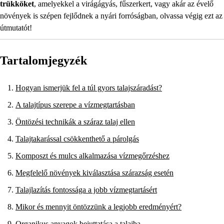
trükköket
, amelyekkel a virágágyás, fűszerkert, vagy akár az évelő
növények is szépen fejlődnek a nyári forróságban, olvassa végig ezt az
útmutatót!
Tartalomjegyzék
Hogyan ismerjük fel a túl gyors talajszáradást?
A talajtípus szerepe a vízmegtartásban
Öntözési technikák a száraz talaj ellen
Talajtakarással csökkenthető a párolgás
Komposzt és mulcs alkalmazása vízmegőrzéshez
Megfelelő növények kiválasztása szárazság esetén
Talajlazítás fontossága a jobb vízmegtartásért
Mikor és mennyit öntözzünk a legjobb eredményért?
Organikus anyagok bejuttatása a talajba