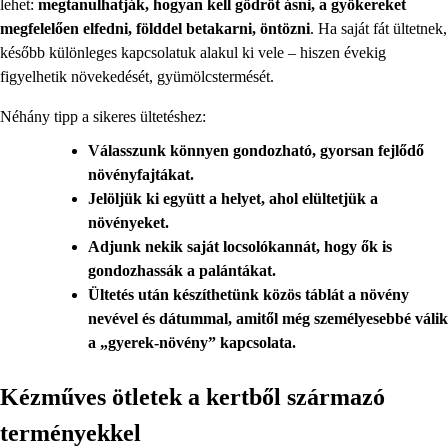
lehet:
megtanulhatják, hogyan kell gödröt ásni, a gyökereket
megfelelően elfedni, földdel betakarni, öntözni
. Ha saját fát ültetnek,
később különleges kapcsolatuk alakul ki vele – hiszen évekig
figyelhetik növekedését, gyümölcstermését.
Néhány tipp a sikeres ültetéshez:
Válasszunk könnyen gondozható, gyorsan fejlődő
növényfajtákat.
Jelöljük ki együtt a helyet, ahol elültetjük a
növényeket.
Adjunk nekik saját locsolókannát, hogy ők is
gondozhassák a palántákat.
Ültetés után készíthetünk közös táblát a növény
nevével és dátummal, amitől még személyesebbé válik
a „gyerek-növény” kapcsolata.
Kézműves ötletek a kertből származó
terményekkel