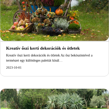
Kreatív őszi kerti dekorációk és ötletek
Kreatív őszi kerti dekorációk és ötletek Az ősz beköszöntével a
természet egy különleges palettát kínál…
2023-10-01