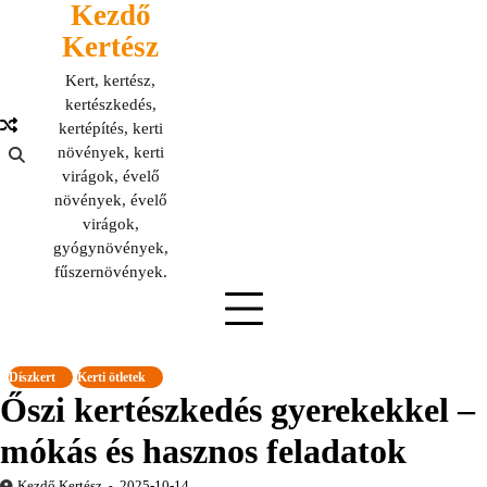
Kezdő
Skip
to
Kertész
content
Kert, kertész,
kertészkedés,
kertépítés, kerti
növények, kerti
virágok, évelő
növények, évelő
virágok,
gyógynövények,
fűszernövények.
Díszkert
Kerti ötletek
Őszi kertészkedés gyerekekkel –
mókás és hasznos feladatok
Kezdő Kertész
2025-10-14