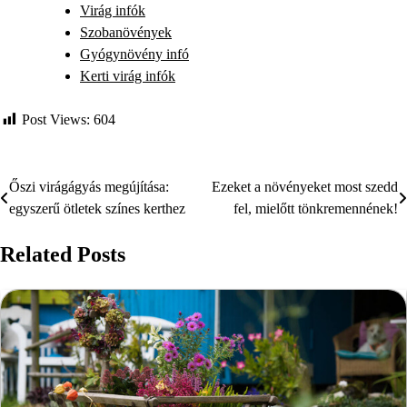
Virág infók
Szobanövények
Gyógynövény infó
Kerti virág infók
Post Views:
604
Őszi virágágyás megújítása:
Ezeket a növényeket most szedd
Bejegyzés
egyszerű ötletek színes kerthez
fel, mielőtt tönkremennének!
navigáció
Related Posts