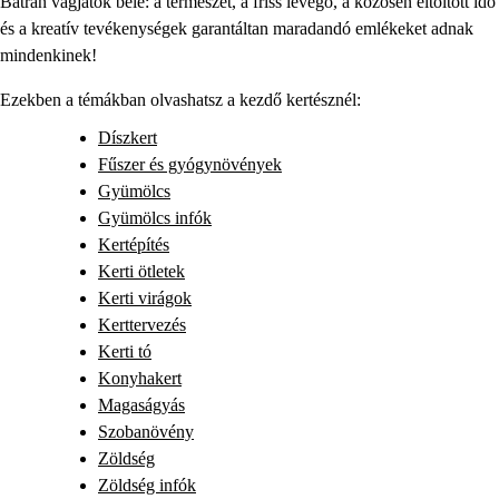
Bátran vágjatok bele: a természet, a friss levegő, a közösen eltöltött idő
és a kreatív tevékenységek garantáltan maradandó emlékeket adnak
mindenkinek!
Ezekben a témákban olvashatsz a kezdő kertésznél:
Díszkert
Fűszer és gyógynövények
Gyümölcs
Gyümölcs infók
Kertépítés
Kerti ötletek
Kerti virágok
Kerttervezés
Kerti tó
Konyhakert
Magaságyás
Szobanövény
Zöldség
Zöldség infók