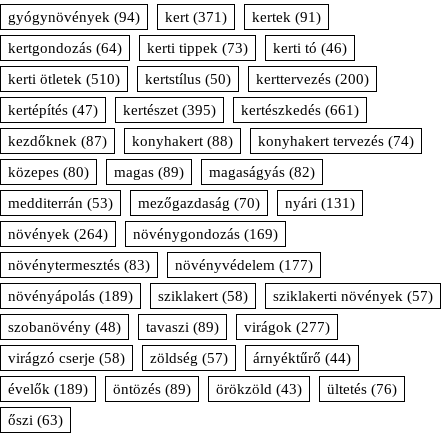
gyógynövények
(94)
kert
(371)
kertek
(91)
kertgondozás
(64)
kerti tippek
(73)
kerti tó
(46)
kerti ötletek
(510)
kertstílus
(50)
kerttervezés
(200)
kertépítés
(47)
kertészet
(395)
kertészkedés
(661)
kezdőknek
(87)
konyhakert
(88)
konyhakert tervezés
(74)
közepes
(80)
magas
(89)
magaságyás
(82)
medditerrán
(53)
mezőgazdaság
(70)
nyári
(131)
növények
(264)
növénygondozás
(169)
növénytermesztés
(83)
növényvédelem
(177)
növényápolás
(189)
sziklakert
(58)
sziklakerti növények
(57)
szobanövény
(48)
tavaszi
(89)
virágok
(277)
virágzó cserje
(58)
zöldség
(57)
árnyéktűrő
(44)
évelők
(189)
öntözés
(89)
örökzöld
(43)
ültetés
(76)
őszi
(63)