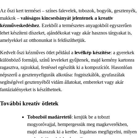
Az őszi kert termései – színes falevelek, tobozok, bogyók, gesztenyék,
makkok –
valóságos kincsesbányát jelentenek a kreatív
kézműveskedéshez
. Ezekből a természetes anyagokból egyszerűen
lehet készíteni díszeket, ajándékokat vagy akár hasznos tárgyakat is,
amelyekkel az otthonunkat is feldíszíthetjük.
Kedvelt őszi kézműves ötlet például a
levélkép készítése
: a gyerekek
különböző formájú, színű leveleket gyűjtenek, majd kemény kartonra
ragasztva, rajzokkal, festéssel egészítik ki a kompozíciót. Hasonlóan
népszerű a gesztenyefigurák alkotása: fogpiszkálók, gyufaszálak
segítségével gesztenyéből vidám állatokat, embereket vagy akár
fantázialényeket is készíthetnek.
További kreatív ötletek
Tobozból madáretető
: kenjük be a tobozt
mogyoróvajjal, hempergessük meg magkeverékben,
majd akasszuk ki a kertbe. Izgalmas megfigyelni, milyen