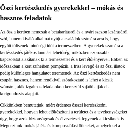
Őszi kertészkedés gyerekekkel – mókás és
hasznos feladatok
Az ősz a kertben nemcsak a betakarításról és a nyári szezon lezárásáról
szól, hanem kiváló alkalmat nyújt a családok számára arra is, hogy
együtt töltsenek minőségi időt a természetben. A gyerekek számára a
kertészkedés játékos tanulási lehetőség, miközben szorosabb
kapcsolatot alakítanak ki a természettel és a kert élőlényeivel. Ebben az
időszakban a kert színeiben pompázik, a friss levegő és az őszi illatok
pedig különleges hangulatot teremtenek. Az őszi kertészkedés nem
csupán hasznos, hanem rendkívül szórakoztató is lehet a kicsik
számára, akik izgalmas feladatokon keresztül sajátíthatják el a
kertgondozás alapjait.
Cikkünkben bemutatjuk, miért érdemes ősszel kertészkedni
gyerekekkel, hogyan lehet előkészíteni a területet és a tevékenységeket
úgy, hogy azok biztonságosak és élvezetesek legyenek a kicsiknek is.
Megosztunk mókás játék- és komposztálási ötleteket, amelyekkel a