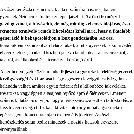
Az őszi kertészkedés nemcsak a kert számára hasznos, hanem a
gyerekek életében is fontos szerepet játszhat.
Az őszi természet
gazdag színei, a hűvösebb, de még mindig kellemes időjárás, és a
rengeteg tennivaló remek lehetőséget kínál arra, hogy a fiatalabb
generáció is bekapcsolódjon a kert gondozásába.
Az őszi
hónapokban számos olyan feladat akad, amit a gyerekek is könnyedén
elvégezhetnek, ráadásul közben játszva tanulhatnak a növényekről, a
talajról, az állatokról és a természet körforgásáról.
A kertben végzett közös munka
fejleszti a gyerekek felelősségérzetét,
kézügyességét és kitartását
. Egy egyszerű levélgyűjtés is izgalmas
kalanddá válhat, amikor együtt fedezik fel a különböző faleveleket,
rovarokat, vagy éppen a talajban rejtőző apró élőlényeket. Emellett
számos kutatás bizonyítja, hogy a rendszeres szabadban tartózkodás, a
friss levegőn végzett fizikai aktivitás jótékonyan hat a gyermekek
egészségére, koncentrációjára és mentális jólétére. Az őszi
kertészkedés során pedig mindezek a pozitív hatások egyszerre
érvényesülnek.