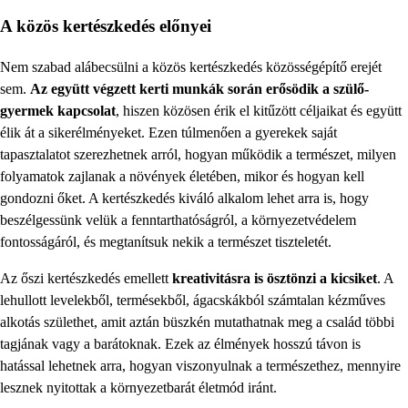
A közös kertészkedés előnyei
Nem szabad alábecsülni a közös kertészkedés közösségépítő erejét
sem.
Az együtt végzett kerti munkák során erősödik a szülő-
gyermek kapcsolat
, hiszen közösen érik el kitűzött céljaikat és együtt
élik át a sikerélményeket. Ezen túlmenően a gyerekek saját
tapasztalatot szerezhetnek arról, hogyan működik a természet, milyen
folyamatok zajlanak a növények életében, mikor és hogyan kell
gondozni őket. A kertészkedés kiváló alkalom lehet arra is, hogy
beszélgessünk velük a fenntarthatóságról, a környezetvédelem
fontosságáról, és megtanítsuk nekik a természet tiszteletét.
Az őszi kertészkedés emellett
kreativitásra is ösztönzi a kicsiket
. A
lehullott levelekből, termésekből, ágacskákból számtalan kézműves
alkotás születhet, amit aztán büszkén mutathatnak meg a család többi
tagjának vagy a barátoknak. Ezek az élmények hosszú távon is
hatással lehetnek arra, hogyan viszonyulnak a természethez, mennyire
lesznek nyitottak a környezetbarát életmód iránt.