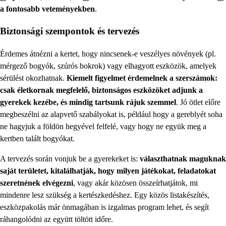
a fontosabb veteményekben
.
Biztonsági szempontok és tervezés
Érdemes átnézni a kertet, hogy nincsenek-e veszélyes növények (pl.
mérgező bogyók, szúrós bokrok) vagy elhagyott eszközök, amelyek
sérülést okozhatnak.
Kiemelt figyelmet érdemelnek a szerszámok:
csak életkornak megfelelő, biztonságos eszközöket adjunk a
gyerekek kezébe, és mindig tartsunk rájuk szemmel
. Jó ötlet előre
megbeszélni az alapvető szabályokat is, például hogy a gereblyét soha
ne hagyjuk a földön hegyével felfelé, vagy hogy ne együk meg a
kertben talált bogyókat.
A tervezés során vonjuk be a gyerekeket is:
választhatnak maguknak
saját területet, kitalálhatják, hogy milyen játékokat, feladatokat
szeretnének elvégezni
, vagy akár közösen összeírhatjátok, mi
mindenre lesz szükség a kertészkedéshez. Egy közös listakészítés,
eszközpakolás már önmagában is izgalmas program lehet, és segít
ráhangolódni az együtt töltött időre.