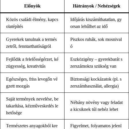
Előnyök
Hátrányok / Nehézségek
Közös családi élmény, kapcs
Időjárás kiszámíthatatlan, gy
olatépítés
orsan lehűlhet az idő
Gyerekek tanulnak a termés
Piszkos ruhák, sok mosnival
zetről, fenntarthatóságról
ó
Fejlődik a felelősségérzet, ké
Eszközigény – gyerekbarát s
zügyesség, kreativitás
zerszámokra szükség van
Egészséges, friss levegőn vé
Biztonsági kockázatok (pl. s
gzett mozgás
zerszámhasználat, allergia)
Saját termények nevelése, be
Néhány növény vagy feladat
takarítása, kézműveskedés le
a kicsiknek túl nehéz lehet
hetősége
Természetes anyagokból kre
Figyelmet, folyamatos jelenl