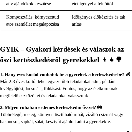
atív ajándékok készítése
étet igényel a felnőttől
Komposztálás, környezettud
Időigényes előkészítés és tak
atos szemlélet megalapozása
arítás
GYIK – Gyakori kérdések és válaszok az
őszi kertészkedésről gyerekekkel 👦👧🌳
1. Hány éves kortól vonhatók be a gyerekek a kertészkedésbe? 👶
Már 2-3 éves kortól lehet egyszerűbb feladatokat adni, például
levélgyűjtést, locsolást, földásást. Fontos, hogy az életkoruknak
megfelelő eszközöket és feladatokat válasszunk.
2. Milyen ruhában érdemes kertészkedni ősszel? 🧤
Többrétegű, meleg, könnyen tisztítható ruhát, vízálló csizmát vagy
bakancsot, sapkát, sálat, kesztyűt ajánlott adni a gyerekekre.