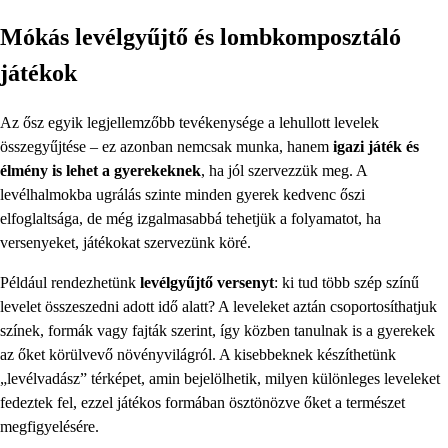
Mókás levélgyűjtő és lombkomposztáló
játékok
Az ősz egyik legjellemzőbb tevékenysége a lehullott levelek
összegyűjtése – ez azonban nemcsak munka, hanem
igazi játék és
élmény is lehet a gyerekeknek
, ha jól szervezzük meg. A
levélhalmokba ugrálás szinte minden gyerek kedvenc őszi
elfoglaltsága, de még izgalmasabbá tehetjük a folyamatot, ha
versenyeket, játékokat szervezünk köré.
Például rendezhetünk
levélgyűjtő versenyt
: ki tud több szép színű
levelet összeszedni adott idő alatt? A leveleket aztán csoportosíthatjuk
színek, formák vagy fajták szerint, így közben tanulnak is a gyerekek
az őket körülvevő növényvilágról. A kisebbeknek készíthetünk
„levélvadász” térképet, amin bejelölhetik, milyen különleges leveleket
fedeztek fel, ezzel játékos formában ösztönözve őket a természet
megfigyelésére.