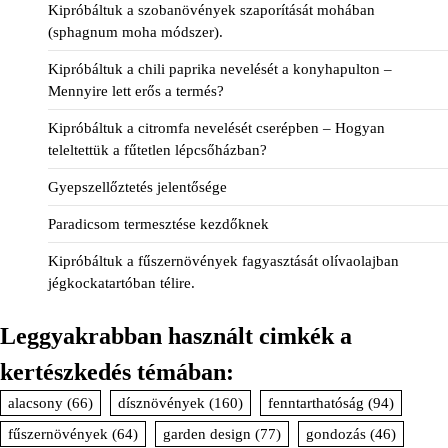
Kipróbáltuk a szobanövények szaporítását mohában
(sphagnum moha módszer).
Kipróbáltuk a chili paprika nevelését a konyhapulton –
Mennyire lett erős a termés?
Kipróbáltuk a citromfa nevelését cserépben – Hogyan
teleltettük a fűtetlen lépcsőházban?
Gyepszellőztetés jelentősége
Paradicsom termesztése kezdőknek
Kipróbáltuk a fűszernövények fagyasztását olívaolajban
jégkockatartóban télire.
Leggyakrabban használt cimkék a
kertészkedés témában:
alacsony
(66)
dísznövények
(160)
fenntarthatóság
(94)
fűszernövények
(64)
garden design
(77)
gondozás
(46)