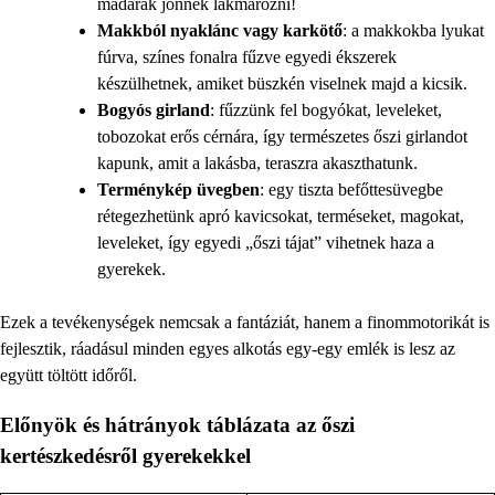
madarak jönnek lakmározni!
Makkból nyaklánc vagy karkötő
: a makkokba lyukat
fúrva, színes fonalra fűzve egyedi ékszerek
készülhetnek, amiket büszkén viselnek majd a kicsik.
Bogyós girland
: fűzzünk fel bogyókat, leveleket,
tobozokat erős cérnára, így természetes őszi girlandot
kapunk, amit a lakásba, teraszra akaszthatunk.
Terménykép üvegben
: egy tiszta befőttesüvegbe
rétegezhetünk apró kavicsokat, terméseket, magokat,
leveleket, így egyedi „őszi tájat” vihetnek haza a
gyerekek.
Ezek a tevékenységek nemcsak a fantáziát, hanem a finommotorikát is
fejlesztik, ráadásul minden egyes alkotás egy-egy emlék is lesz az
együtt töltött időről.
Előnyök és hátrányok táblázata az őszi
kertészkedésről gyerekekkel