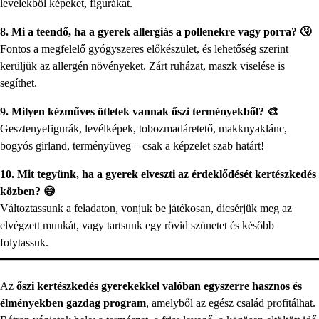
levelekből képeket, figurákat.
8. Mi a teendő, ha a gyerek allergiás a pollenekre vagy porra? 🤧
Fontos a megfelelő gyógyszeres előkészület, és lehetőség szerint
kerüljük az allergén növényeket. Zárt ruházat, maszk viselése is
segíthet.
9. Milyen kézműves ötletek vannak őszi terményekből? 🎨
Gesztenyefigurák, levélképek, tobozmadáretető, makknyaklánc,
bogyós girland, terményüveg – csak a képzelet szab határt!
10. Mit tegyünk, ha a gyerek elveszti az érdeklődését kertészkedés
közben? 😅
Változtassunk a feladaton, vonjuk be játékosan, dicsérjük meg az
elvégzett munkát, vagy tartsunk egy rövid szünetet és később
folytassuk.
Az
őszi kertészkedés gyerekekkel valóban egyszerre hasznos és
élményekben gazdag program
, amelyből az egész család profitálhat.