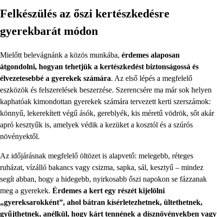
Felkészülés az őszi kertészkedésre
gyerekbarát módon
Mielőtt belevágnánk a közös munkába,
érdemes alaposan
átgondolni, hogyan tehetjük a kertészkedést biztonságossá és
élvezetesebbé a gyerekek számára
. Az első lépés a megfelelő
eszközök és felszerelések beszerzése. Szerencsére ma már sok helyen
kaphatóak kimondottan gyerekek számára tervezett kerti szerszámok:
könnyű, lekerekített végű ásók, gereblyék, kis méretű vödrök, sőt akár
apró kesztyűk is, amelyek védik a kezüket a kosztól és a szúrós
növényektől.
Az időjárásnak megfelelő öltözet is alapvető: melegebb, réteges
ruházat, vízálló bakancs vagy csizma, sapka, sál, kesztyű – mindez
segít abban, hogy a hidegebb, nyirkosabb őszi napokon se fázzanak
meg a gyerekek.
Érdemes a kert egy részét kijelölni
„gyereksarokként”, ahol bátran kísérletezhetnek, ültethetnek,
gyűjthetnek, anélkül, hogy kárt tennének a dísznövényekben vagy