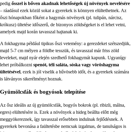
pedig
ősszel is bőven akadnak lehetőségek új növények nevelésére
– ráadásul ezek közül sokat a gyerekek is könnyen elültethetnek. Az
őszi hónapokban főként a hagymás növények (pl. tulipán, nárcisz,
krókusz) ültetése időszerű, de bizonyos zöldségeket is el lehet vetni,
amelyek majd korán tavasszal hajtanak ki.
A fokhagyma például tipikus őszi vetemény: a gerezdeket szétszedjük,
majd 5-7 cm mélyen a földbe tesszük, és tavasszal már friss zöld
leveleket, majd nyár elején szedhető fokhagymát kapunk. Ugyanígy
lehet próbálkozni
spenót, téli saláta, sóska vagy vöröshagyma
ültetésével
, ezek is jól viselik a hűvösebb időt, és a gyerekek számára
is látványos sikerélményt hoznak.
Gyümölcsfák és bogyósok telepítése
Az ősz ideális az új gyümölcsfák, bogyós bokrok (pl. ribizli, málna,
egres) elültetésére is. Ezek a növények a hideg beállta előtt még
meggyökereznek, így tavasszal erősebben indulnak fejlődésnek. A
gyerekek bevonása a faültetésbe nemcsak izgalmas, de tanulságos is