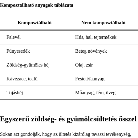
Komposztálható anyagok táblázata
Komposztálható
Nem komposztálható
Falevél
Hús, hal, tejtermékek
Fűnyesedék
Beteg növények
Zöldség-gyümölcs héj
Olaj, zsír
Kávézacc, teafű
Festett/faanyag
Tojáshéj
Műanyag, fém, üveg
Egyszerű zöldség- és gyümölcsültetés ősszel
Sokan azt gondolják, hogy az ültetés kizárólag tavaszi tevékenység,