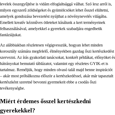
levelek összegyűjtése is vidám elfoglaltsággá válhat. Szó lesz arról is,
milyen egyszerű zöldségeket és gyümölcsöket lehet ősszel elültetni,
amelyek gondozása bevezetést nyújthat a növénynevelés világába.
Emellett kreatív kézműves ötleteket kínálunk a kert terményeinek
felhasználásával, amelyekkel a gyerekek szabadjára engedhetik
fantáziájukat.
Az alábbiakban részletesen végigvesszük, hogyan lehet minden
korosztály számára megfelelő, élményekben gazdag őszi kertészkedést
szervezni. Az írás gyakorlati tanácsokat, konkrét példákat, előnyöket és
hátrányokat bemutató táblázatot, valamint egy részletes GYIK-et is
tartalmaz. Reméljük, hogy minden olvasó talál majd benne inspirációt
– akár most próbálkozna először a kertészkedéssel, akár már tapasztalt
kertészként szeretné bevonni gyermekeit ebbe a csodás őszi
tevékenységbe.
Miért érdemes ősszel kertészkedni
gyerekekkel?