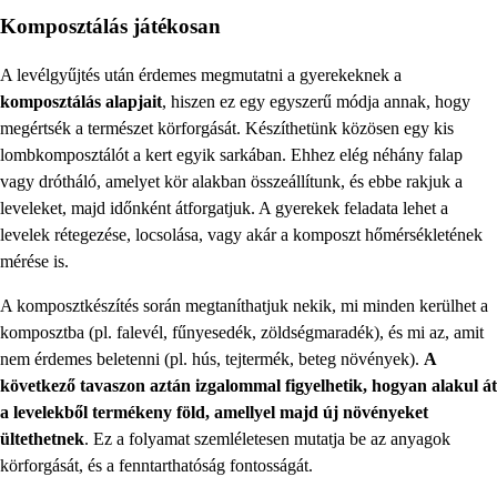
Komposztálás játékosan
A levélgyűjtés után érdemes megmutatni a gyerekeknek a
komposztálás alapjait
, hiszen ez egy egyszerű módja annak, hogy
megértsék a természet körforgását. Készíthetünk közösen egy kis
lombkomposztálót a kert egyik sarkában. Ehhez elég néhány falap
vagy drótháló, amelyet kör alakban összeállítunk, és ebbe rakjuk a
leveleket, majd időnként átforgatjuk. A gyerekek feladata lehet a
levelek rétegezése, locsolása, vagy akár a komposzt hőmérsékletének
mérése is.
A komposztkészítés során megtaníthatjuk nekik, mi minden kerülhet a
komposztba (pl. falevél, fűnyesedék, zöldségmaradék), és mi az, amit
nem érdemes beletenni (pl. hús, tejtermék, beteg növények).
A
következő tavaszon aztán izgalommal figyelhetik, hogyan alakul át
a levelekből termékeny föld, amellyel majd új növényeket
ültethetnek
. Ez a folyamat szemléletesen mutatja be az anyagok
körforgását, és a fenntarthatóság fontosságát.