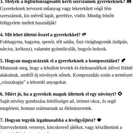
3. Melyek a legbiztonságosabb kerti szerszámok gyerekeknek? 🧰
Gyerekeknek tervezett műanyag vagy lekerekített végű fém
szerszámok, kis méretű lapát, gereblye, vödör. Mindig felnőtt
felügyelete mellett használják!
4. Mit lehet ültetni ősszel a gyerekekkel? 🌱
Fokhagyma, hagyma, spenót, téli saláta, őszi virághagymák (tulipán,
nárcisz, krókusz), valamint gyümölcsfák, bogyós bokrok.
5. Hogyan magyarázzuk el a gyerekeknek a komposztálást? 🍂
Mutassuk meg, hogy a lehullott levelek és ételmaradékok idővel földdé
alakulnak, amiből új növények nőnek. Komposztálás során a természet
„visszakapja” a lebomló anyagokat.
6. Miért jó, ha a gyerekek maguk ültetnek el egy növényt? 🌻
Saját növény gondozása felelősséget ad, örömet okoz, és segít
megérteni, honnan származnak az élelmiszereink.
7. Hogyan tegyük izgalmasabbá a levélgyűjtést? 🍁
Szervezhetünk versenyt, kincskereső játékot, vagy készíthetünk a