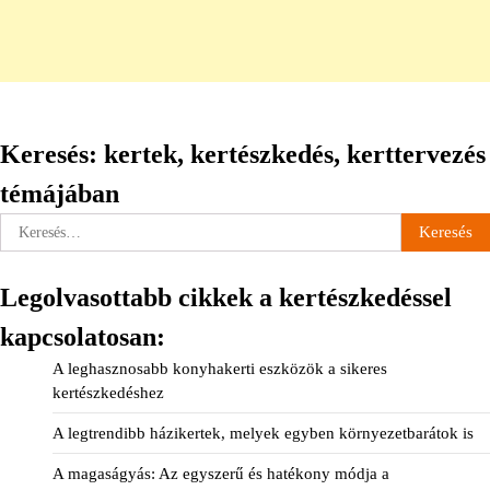
Keresés: kertek, kertészkedés, kerttervezés
témájában
Keresés:
Legolvasottabb cikkek a kertészkedéssel
kapcsolatosan:
A leghasznosabb konyhakerti eszközök a sikeres
kertészkedéshez
A legtrendibb házikertek, melyek egyben környezetbarátok is
A magaságyás: Az egyszerű és hatékony módja a