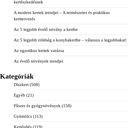
kertészkedésnek
A modern kertek trendjei – A természetes és praktikus
kerttervezés
Az 5 legjobb évelő növény a kertbe
Az 5 legjobb zöldség a konyhakertbe – válassza a legjobbakat!
Az egzotikus kertek varázsa
Az évelő növények trendjei
Kategóriák
Díszkert
(508)
Egyéb
(21)
Fűszer és gyógynövények
(158)
Gyümölcs
(113)
Kertépítés
(119)