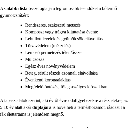
Az
alábbi lista
összefoglalja a legfontosabb teendőket a bőtermő
gyümölcsfákért:
Rendszeres, szakszerű metszés
Komposzt vagy trágya kijuttatása évente
Lehullott levelek és gyümölcsök eltávolítása
Törzsvédelem (mészelés)
Lemosó permetezés télen/ősszel
Mulcsozás
Egész éves növényvédelem
Beteg, sérült részek azonnali eltávolítása
Évenkénti koronaalakítás
Megfelelő öntözés, főleg aszályos időszakban
A tapasztalatok szerint, aki évről évre odafigyel ezekre a részletekre, az
5-10 év alatt akár
duplájára
is növelheti a terméshozamot, ráadásul a
fák élettartama is jelentősen megnő.