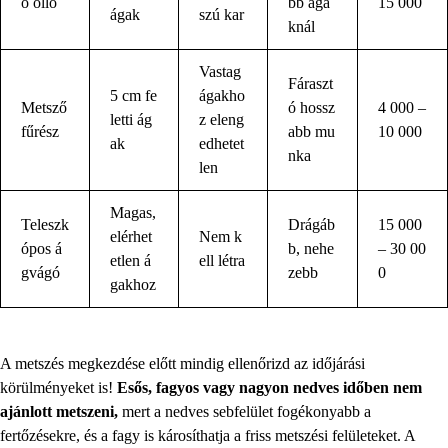
ó olló
bb ága
15 000
ágak
szú kar
knál
Vastag
Fáraszt
5 cm fe
ágakho
Metsző
ó hossz
4 000 –
letti ág
z eleng
fűrész
abb mu
10 000
ak
edhetet
nka
len
Magas,
Teleszk
Drágáb
15 000
elérhet
Nem k
ópos á
b, nehe
– 30 00
etlen á
ell létra
gvágó
zebb
0
gakhoz
A metszés megkezdése előtt mindig ellenőrizd az időjárási
körülményeket is!
Esős, fagyos vagy nagyon nedves időben nem
ajánlott metszeni,
mert a nedves sebfelület fogékonyabb a
fertőzésekre, és a fagy is károsíthatja a friss metszési felületeket. A