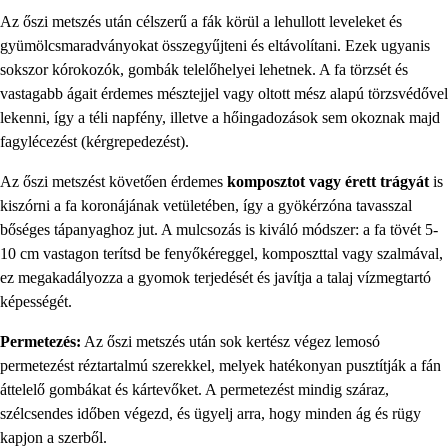
Az őszi metszés után célszerű a fák körül a lehullott leveleket és
gyümölcsmaradványokat összegyűjteni és eltávolítani. Ezek ugyanis
sokszor kórokozók, gombák telelőhelyei lehetnek. A fa törzsét és
vastagabb ágait érdemes mésztejjel vagy oltott mész alapú törzsvédővel
lekenni, így a téli napfény, illetve a hőingadozások sem okoznak majd
fagylécezést (kérgrepedezést).
Az őszi metszést követően érdemes
komposztot vagy érett trágyát
is
kiszórni a fa koronájának vetületében, így a gyökérzóna tavasszal
bőséges tápanyaghoz jut. A mulcsozás is kiváló módszer: a fa tövét 5-
10 cm vastagon terítsd be fenyőkéreggel, komposzttal vagy szalmával,
ez megakadályozza a gyomok terjedését és javítja a talaj vízmegtartó
képességét.
Permetezés:
Az őszi metszés után sok kertész végez lemosó
permetezést réztartalmú szerekkel, melyek hatékonyan pusztítják a fán
áttelelő gombákat és kártevőket. A permetezést mindig száraz,
szélcsendes időben végezd, és ügyelj arra, hogy minden ág és rügy
kapjon a szerből.