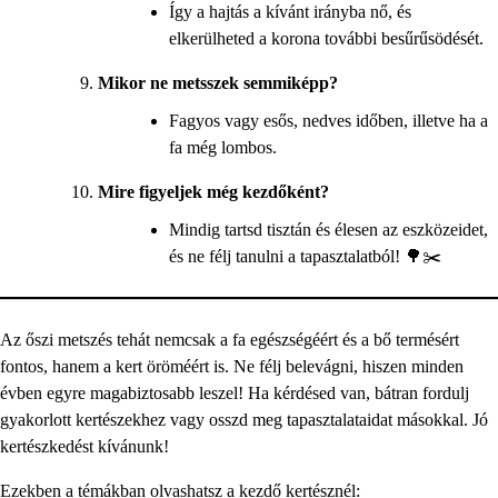
Így a hajtás a kívánt irányba nő, és
elkerülheted a korona további besűrűsödését.
Mikor ne metsszek semmiképp?
Fagyos vagy esős, nedves időben, illetve ha a
fa még lombos.
Mire figyeljek még kezdőként?
Mindig tartsd tisztán és élesen az eszközeidet,
és ne félj tanulni a tapasztalatból! 🌳✂️
Az őszi metszés tehát nemcsak a fa egészségéért és a bő termésért
fontos, hanem a kert öröméért is. Ne félj belevágni, hiszen minden
évben egyre magabiztosabb leszel! Ha kérdésed van, bátran fordulj
gyakorlott kertészekhez vagy osszd meg tapasztalataidat másokkal. Jó
kertészkedést kívánunk!
Ezekben a témákban olvashatsz a kezdő kertésznél: