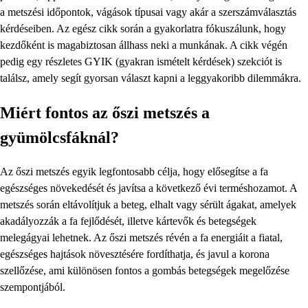
a metszési időpontok, vágások típusai vagy akár a szerszámválasztás
kérdéseiben. Az egész cikk során a gyakorlatra fókuszálunk, hogy
kezdőként is magabiztosan állhass neki a munkának. A cikk végén
pedig egy részletes GYIK (gyakran ismételt kérdések) szekciót is
találsz, amely segít gyorsan választ kapni a leggyakoribb dilemmákra.
Miért fontos az őszi metszés a
gyümölcsfáknál?
Az őszi metszés egyik legfontosabb célja, hogy elősegítse a fa
egészséges növekedését és javítsa a következő évi terméshozamot. A
metszés során eltávolítjuk a beteg, elhalt vagy sérült ágakat, amelyek
akadályozzák a fa fejlődését, illetve kártevők és betegségek
melegágyai lehetnek. Az őszi metszés révén a fa energiáit a fiatal,
egészséges hajtások növesztésére fordíthatja, és javul a korona
szellőzése, ami különösen fontos a gombás betegségek megelőzése
szempontjából.