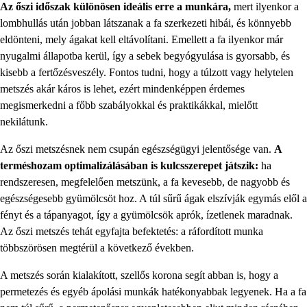
Az őszi időszak különösen ideális erre a munkára,
mert ilyenkor a
lombhullás után jobban látszanak a fa szerkezeti hibái, és könnyebb
eldönteni, mely ágakat kell eltávolítani. Emellett a fa ilyenkor már
nyugalmi állapotba kerül, így a sebek begyógyulása is gyorsabb, és
kisebb a fertőzésveszély. Fontos tudni, hogy a túlzott vagy helytelen
metszés akár káros is lehet, ezért mindenképpen érdemes
megismerkedni a főbb szabályokkal és praktikákkal, mielőtt
nekilátunk.
Az őszi metszésnek nem csupán egészségügyi jelentősége van.
A
terméshozam optimalizálásában is kulcsszerepet játszik:
ha
rendszeresen, megfelelően metszünk, a fa kevesebb, de nagyobb és
egészségesebb gyümölcsöt hoz. A túl sűrű ágak elszívják egymás elől a
fényt és a tápanyagot, így a gyümölcsök aprók, ízetlenek maradnak.
Az őszi metszés tehát egyfajta befektetés: a ráfordított munka
többszörösen megtérül a következő években.
A metszés során kialakított, szellős korona segít abban is, hogy a
permetezés és egyéb ápolási munkák hatékonyabbak legyenek. Ha a fa