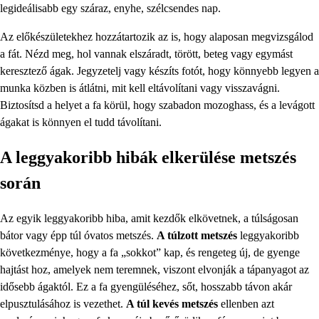
legideálisabb egy száraz, enyhe, szélcsendes nap.
Az előkészületekhez hozzátartozik az is, hogy alaposan megvizsgálod
a fát. Nézd meg, hol vannak elszáradt, törött, beteg vagy egymást
keresztező ágak. Jegyzetelj vagy készíts fotót, hogy könnyebb legyen a
munka közben is átlátni, mit kell eltávolítani vagy visszavágni.
Biztosítsd a helyet a fa körül, hogy szabadon mozoghass, és a levágott
ágakat is könnyen el tudd távolítani.
A leggyakoribb hibák elkerülése metszés
során
Az egyik leggyakoribb hiba, amit kezdők elkövetnek, a túlságosan
bátor vagy épp túl óvatos metszés.
A túlzott metszés
leggyakoribb
következménye, hogy a fa „sokkot” kap, és rengeteg új, de gyenge
hajtást hoz, amelyek nem teremnek, viszont elvonják a tápanyagot az
idősebb ágaktól. Ez a fa gyengüléséhez, sőt, hosszabb távon akár
elpusztulásához is vezethet.
A túl kevés metszés
ellenben azt