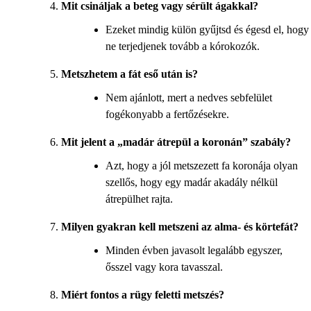
Mit csináljak a beteg vagy sérült ágakkal?
Ezeket mindig külön gyűjtsd és égesd el, hogy
ne terjedjenek tovább a kórokozók.
Metszhetem a fát eső után is?
Nem ajánlott, mert a nedves sebfelület
fogékonyabb a fertőzésekre.
Mit jelent a „madár átrepül a koronán” szabály?
Azt, hogy a jól metszezett fa koronája olyan
szellős, hogy egy madár akadály nélkül
átrepülhet rajta.
Milyen gyakran kell metszeni az alma- és körtefát?
Minden évben javasolt legalább egyszer,
ősszel vagy kora tavasszal.
Miért fontos a rügy feletti metszés?