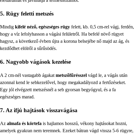
élettartamát és javíthatja a terméshozamot.
5. Rügy feletti metszés
Mindig
kifelé néző, egészséges rügy
felett, kb. 0,5 cm-rel vágj, ferdén,
hogy a víz lefolyhasson a vágási felületről. Ha befelé növő rügyet
hagysz, a következő évben újra a korona belsejébe nő majd az ág, és
kezdődhet elölről a sűrűsödés.
6. Nagyobb vágások kezelése
A 2 cm-nél vastagabb ágakat
metszőfűrésszel
vágd le, a vágás után
azonnal kend le sebkezelővel, hogy megakadályozd a fertőzéseket.
Egy jól elvégzett metszésnél a seb gyorsan begyógyul, és a fa
egészséges marad.
7. Az ifjú hajtások visszavágása
Az
almafa és körtefa
is hajlamos hosszú, vékony hajtásokat hozni,
amelyek gyakran nem teremnek. Ezeket bátran vágd vissza 5-6 rügyre,