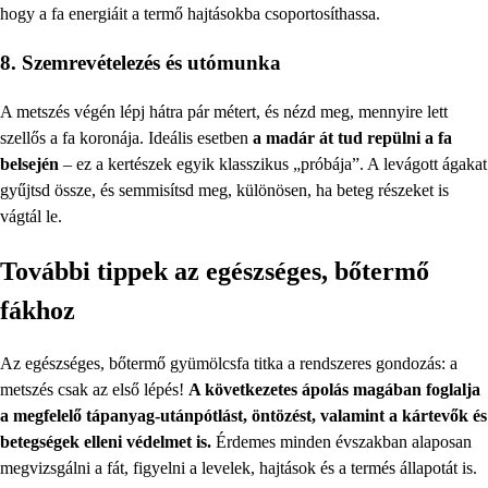
hogy a fa energiáit a termő hajtásokba csoportosíthassa.
8. Szemrevételezés és utómunka
A metszés végén lépj hátra pár métert, és nézd meg, mennyire lett
szellős a fa koronája. Ideális esetben
a madár át tud repülni a fa
belsején
– ez a kertészek egyik klasszikus „próbája”. A levágott ágakat
gyűjtsd össze, és semmisítsd meg, különösen, ha beteg részeket is
vágtál le.
További tippek az egészséges, bőtermő
fákhoz
Az egészséges, bőtermő gyümölcsfa titka a rendszeres gondozás: a
metszés csak az első lépés!
A következetes ápolás magában foglalja
a megfelelő tápanyag-utánpótlást, öntözést, valamint a kártevők és
betegségek elleni védelmet is.
Érdemes minden évszakban alaposan
megvizsgálni a fát, figyelni a levelek, hajtások és a termés állapotát is.