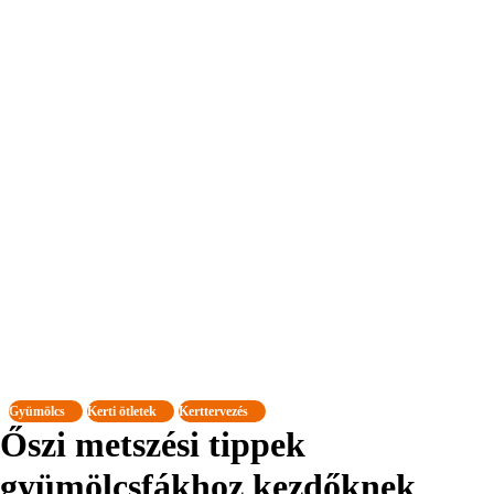
Gyümölcs
Kerti ötletek
Kerttervezés
Őszi metszési tippek
gyümölcsfákhoz kezdőknek