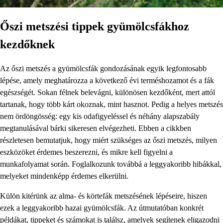
Őszi metszési tippek gyümölcsfákhoz
kezdőknek
Az őszi metszés a gyümölcsfák gondozásának egyik legfontosabb
lépése, amely meghatározza a következő évi terméshozamot és a fák
egészségét. Sokan félnek belevágni, különösen kezdőként, mert attól
tartanak, hogy több kárt okoznak, mint hasznot. Pedig a helyes metszés
nem ördöngösség: egy kis odafigyeléssel és néhány alapszabály
megtanulásával bárki sikeresen elvégezheti. Ebben a cikkben
részletesen bemutatjuk, hogy miért szükséges az őszi metszés, milyen
eszközöket érdemes beszerezni, és mikre kell figyelni a
munkafolyamat során. Foglalkozunk továbbá a leggyakoribb hibákkal,
melyeket mindenképp érdemes elkerülni.
Külön kitérünk az alma- és körtefák metszésének lépéseire, hiszen
ezek a leggyakoribb hazai gyümölcsfák. Az útmutatóban konkrét
példákat, tippeket és számokat is találsz, amelyek segítenek eligazodni