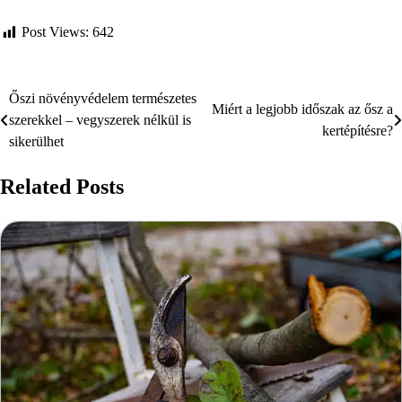
Post Views:
642
Őszi növényvédelem természetes
Bejegyzés
Miért a legjobb időszak az ősz a
szerekkel – vegyszerek nélkül is
kertépítésre?
navigáció
sikerülhet
Related Posts