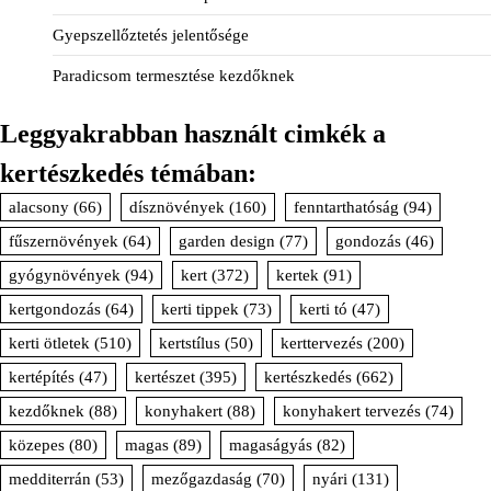
Gyepszellőztetés jelentősége
Paradicsom termesztése kezdőknek
Leggyakrabban használt cimkék a
kertészkedés témában:
alacsony
(66)
dísznövények
(160)
fenntarthatóság
(94)
fűszernövények
(64)
garden design
(77)
gondozás
(46)
gyógynövények
(94)
kert
(372)
kertek
(91)
kertgondozás
(64)
kerti tippek
(73)
kerti tó
(47)
kerti ötletek
(510)
kertstílus
(50)
kerttervezés
(200)
kertépítés
(47)
kertészet
(395)
kertészkedés
(662)
kezdőknek
(88)
konyhakert
(88)
konyhakert tervezés
(74)
közepes
(80)
magas
(89)
magaságyás
(82)
medditerrán
(53)
mezőgazdaság
(70)
nyári
(131)