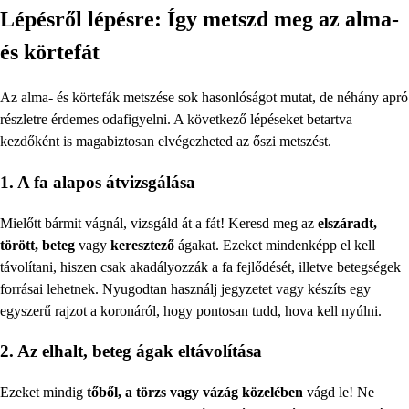
Lépésről lépésre: Így metszd meg az alma-
és körtefát
Az alma- és körtefák metszése sok hasonlóságot mutat, de néhány apró
részletre érdemes odafigyelni. A következő lépéseket betartva
kezdőként is magabiztosan elvégezheted az őszi metszést.
1. A fa alapos átvizsgálása
Mielőtt bármit vágnál, vizsgáld át a fát! Keresd meg az
elszáradt,
törött, beteg
vagy
keresztező
ágakat. Ezeket mindenképp el kell
távolítani, hiszen csak akadályozzák a fa fejlődését, illetve betegségek
forrásai lehetnek. Nyugodtan használj jegyzetet vagy készíts egy
egyszerű rajzot a koronáról, hogy pontosan tudd, hova kell nyúlni.
2. Az elhalt, beteg ágak eltávolítása
Ezeket mindig
tőből, a törzs vagy vázág közelében
vágd le! Ne