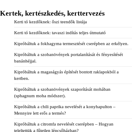
Kertek, kertészkedés, kerttervezés
Kerti tó kezdőknek: őszi teendők listája
Kerti tó kezdőknek: tavaszi indítás teljes útmutató
Kipróbáltuk a fokhagyma termesztését cserépben az erkélyen.
Kipróbáltuk a szobanövények portalanítását és fényesítését
banánhéjjal.
Kipróbáltuk a magaságyás építését bontott raklapokból a
kertben.
Kipróbáltuk a szobanövények szaporítását mohában
(sphagnum moha módszer).
Kipróbáltuk a chili paprika nevelését a konyhapulton –
Mennyire lett erős a termés?
Kipróbáltuk a citromfa nevelését cserépben – Hogyan
teleltettük a fűtetlen lépcsőházban?