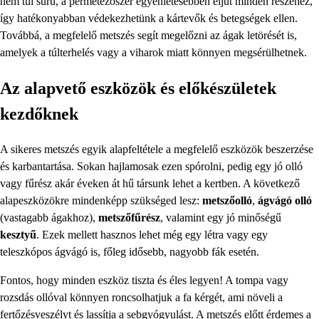
nem túl sűrű, a permetezőszer egyenletesebben eljut minden részéhez,
így hatékonyabban védekezhetünk a kártevők és betegségek ellen.
Továbbá, a megfelelő metszés segít megelőzni az ágak letörését is,
amelyek a túlterhelés vagy a viharok miatt könnyen megsérülhetnek.
Az alapvető eszközök és előkészületek
kezdőknek
A sikeres metszés egyik alapfeltétele a megfelelő eszközök beszerzése
és karbantartása. Sokan hajlamosak ezen spórolni, pedig egy jó olló
vagy fűrész akár éveken át hű társunk lehet a kertben. A következő
alapeszközökre mindenképp szükséged lesz:
metszőolló
,
ágvágó olló
(vastagabb ágakhoz),
metszőfűrész
, valamint egy jó minőségű
kesztyű
. Ezek mellett hasznos lehet még egy létra vagy egy
teleszkópos ágvágó is, főleg idősebb, nagyobb fák esetén.
Fontos, hogy minden eszköz tiszta és éles legyen! A tompa vagy
rozsdás ollóval könnyen roncsolhatjuk a fa kérgét, ami növeli a
fertőzésveszélyt és lassítja a sebgyógyulást. A metszés előtt érdemes a