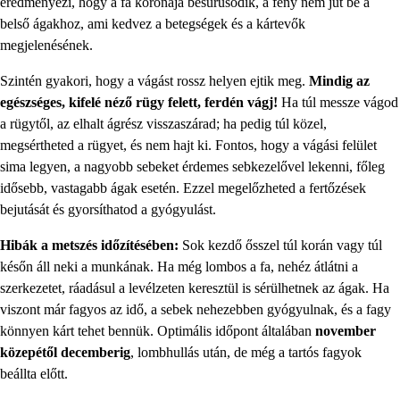
eredményezi, hogy a fa koronája besűrűsödik, a fény nem jut be a
belső ágakhoz, ami kedvez a betegségek és a kártevők
megjelenésének.
Szintén gyakori, hogy a vágást rossz helyen ejtik meg.
Mindig az
egészséges, kifelé néző rügy felett, ferdén vágj!
Ha túl messze vágod
a rügytől, az elhalt ágrész visszaszárad; ha pedig túl közel,
megsértheted a rügyet, és nem hajt ki. Fontos, hogy a vágási felület
sima legyen, a nagyobb sebeket érdemes sebkezelővel lekenni, főleg
idősebb, vastagabb ágak esetén. Ezzel megelőzheted a fertőzések
bejutását és gyorsíthatod a gyógyulást.
Hibák a metszés időzítésében:
Sok kezdő ősszel túl korán vagy túl
későn áll neki a munkának. Ha még lombos a fa, nehéz átlátni a
szerkezetet, ráadásul a levélzeten keresztül is sérülhetnek az ágak. Ha
viszont már fagyos az idő, a sebek nehezebben gyógyulnak, és a fagy
könnyen kárt tehet bennük. Optimális időpont általában
november
közepétől decemberig
, lombhullás után, de még a tartós fagyok
beállta előtt.