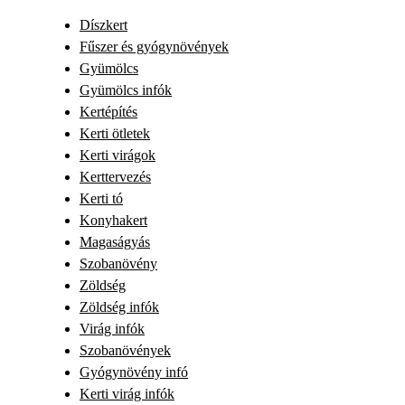
Díszkert
Fűszer és gyógynövények
Gyümölcs
Gyümölcs infók
Kertépítés
Kerti ötletek
Kerti virágok
Kerttervezés
Kerti tó
Konyhakert
Magaságyás
Szobanövény
Zöldség
Zöldség infók
Virág infók
Szobanövények
Gyógynövény infó
Kerti virág infók