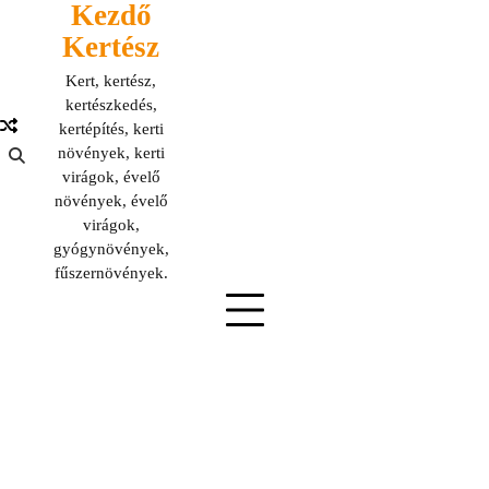
Kezdő
Skip
to
Kertész
content
Kert, kertész,
kertészkedés,
kertépítés, kerti
növények, kerti
virágok, évelő
növények, évelő
virágok,
gyógynövények,
fűszernövények.