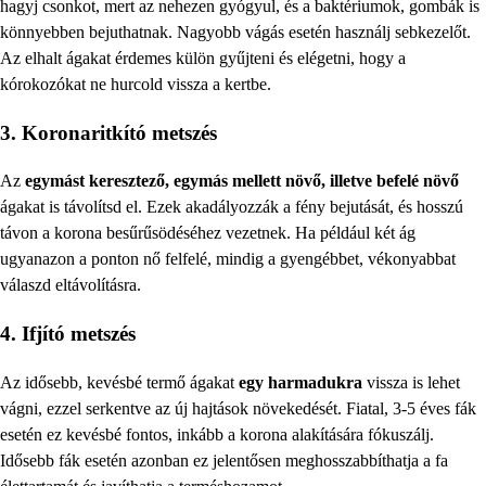
hagyj csonkot, mert az nehezen gyógyul, és a baktériumok, gombák is
könnyebben bejuthatnak. Nagyobb vágás esetén használj sebkezelőt.
Az elhalt ágakat érdemes külön gyűjteni és elégetni, hogy a
kórokozókat ne hurcold vissza a kertbe.
3. Koronaritkító metszés
Az
egymást keresztező, egymás mellett növő, illetve befelé növő
ágakat is távolítsd el. Ezek akadályozzák a fény bejutását, és hosszú
távon a korona besűrűsödéséhez vezetnek. Ha például két ág
ugyanazon a ponton nő felfelé, mindig a gyengébbet, vékonyabbat
válaszd eltávolításra.
4. Ifjító metszés
Az idősebb, kevésbé termő ágakat
egy harmadukra
vissza is lehet
vágni, ezzel serkentve az új hajtások növekedését. Fiatal, 3-5 éves fák
esetén ez kevésbé fontos, inkább a korona alakítására fókuszálj.
Idősebb fák esetén azonban ez jelentősen meghosszabbíthatja a fa