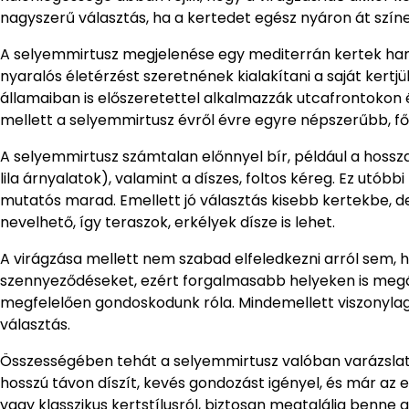
nagyszerű választás, ha a kertedet egész nyáron át színes
A selyemmirtusz megjelenése egy mediterrán kertek hangul
nyaralós életérzést szeretnének kialakítani a saját kert
államaiban is előszeretettel alkalmazzák utcafrontokon
mellett a selyemmirtusz évről évre egyre népszerűbb, fő
A selyemmirtusz számtalan előnnyel bír, például a hosszan 
lila árnyalatok), valamint a díszes, foltos kéreg. Ez utóbbi
mutatós marad. Emellett jó választás kisebb kertekbe, d
nevelhető, így teraszok, erkélyek dísze is lehet.
A virágzása mellett nem szabad elfeledkezni arról sem, ho
szennyeződéseket, ezért forgalmasabb helyeken is megállj
megfelelően gondoskodunk róla. Mindemellett viszonylag 
választás.
Összességében tehát a selyemmirtusz valóban varázslato
hosszú távon díszít, kevés gondozást igényel, és már az
vagy klasszikus kertstílusról, biztosan megtalálja benne a