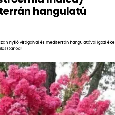
terrán hangulatú
an nyíló virágaival és mediterrán hangulatával igazi éke
álasztanod!