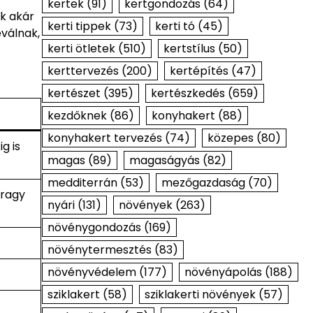
kertek
(91)
kertgondozás
(64)
k akár
kerti tippek
(73)
kerti tó
(45)
eválnak,
kerti ötletek
(510)
kertstílus
(50)
kerttervezés
(200)
kertépítés
(47)
kertészet
(395)
kertészkedés
(659)
kezdőknek
(86)
konyhakert
(88)
konyhakert tervezés
(74)
közepes
(80)
g is
magas
(89)
magaságyás
(82)
medditerrán
(53)
mezőgazdaság
(70)
 ragy
nyári
(131)
növények
(263)
növénygondozás
(169)
növénytermesztés
(83)
növényvédelem
(177)
növényápolás
(188)
sziklakert
(58)
sziklakerti növények
(57)