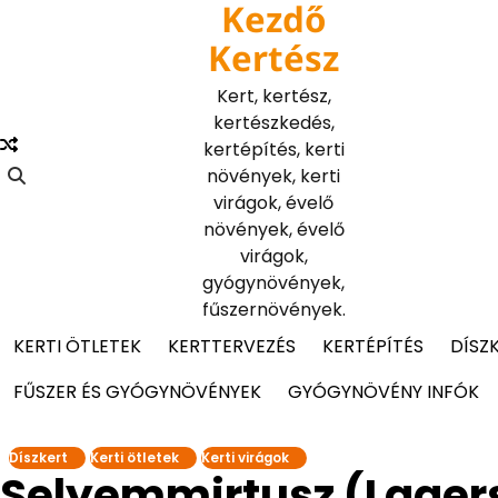
Kezdő
Skip
to
Kertész
content
Kert, kertész,
kertészkedés,
kertépítés, kerti
növények, kerti
virágok, évelő
növények, évelő
virágok,
gyógynövények,
fűszernövények.
KERTI ÖTLETEK
KERTTERVEZÉS
KERTÉPÍTÉS
DÍSZ
FŰSZER ÉS GYÓGYNÖVÉNYEK
GYÓGYNÖVÉNY INFÓK
Díszkert
Kerti ötletek
Kerti virágok
Selyemmirtusz (Lagers