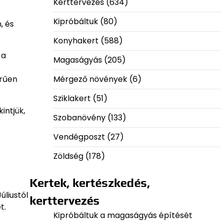
Kerttervezés
(634)
Kipróbáltuk
(80)
, és
Konyhakert
(588)
 a
Magaságyás
(205)
erűen
Mérgező növények
(6)
Sziklakert
(51)
intjük,
Szobanövény
(133)
Vendégposzt
(27)
Zöldség
(178)
Kertek, kertészkedés,
úliustól
kerttervezés
t.
Kipróbáltuk a magaságyás építését