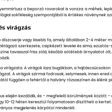
yemmirtusz a beporzó rovarokat is vonzza: a méhek, lep
iológiai sokféleség szempontjából is értékes növénynek sz
és virágzás
díszcserje vagy kisebb fa, amely általában 2-4 méter 
zétágazó szerkezete, csipkézett levelei és sima, ezüstös-
zíne tavasszal friss zöld, később sötétebb árnyalatot ölt,
ázik.
 virágzata. A virágok laza bugákban, a hajtáscsúcsokon
ágzat. A virágok szirmai fodrosak, selymesek, innen ered 
jtától függően a fehértől a halvány rózsaszínen és élénk p
us elején kezdődik, és – megfelelő körülmények között –
gy 10-12 héten keresztül folyamatosan díszítheti a kertet.
átványos megjelenés kárpótol mindenkit.