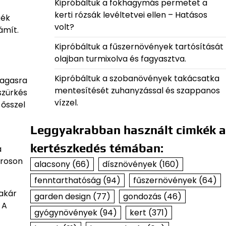
Kipróbáltuk a fokhagymás permetet a
kerti rózsák levéltetvei ellen – Hatásos
kék
volt?
ámít.
Kipróbáltuk a fűszernövények tartósítását
olajban turmixolva és fagyasztva.
Kipróbáltuk a szobanövények takácsatka
magasra
mentesítését zuhanyzással és szappanos
szürkés
vízzel.
 ősszel
Leggyakrabban használt cimkék a
kertészkedés témában:
a
iroson
alacsony
(66)
dísznövények
(160)
fenntarthatóság
(94)
fűszernövények
(64)
 akár
garden design
(77)
gondozás
(46)
 A
gyógynövények
(94)
kert
(371)