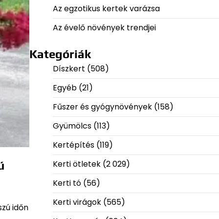
Az egzotikus kertek varázsa
Az évelő növények trendjei
Kategóriák
Díszkert
(508)
Egyéb
(21)
Fűszer és gyógynövények
(158)
Gyümölcs
(113)
Kertépítés
(119)
Kerti ötletek
(2 029)
ú
Kerti tó
(56)
Kerti virágok
(565)
zú időn