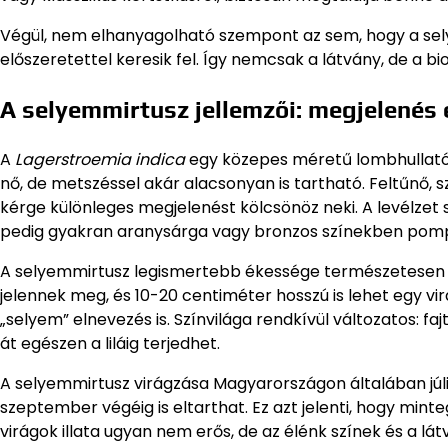
Végül, nem elhanyagolható szempont az sem, hogy a sel
előszeretettel keresik fel. Így nemcsak a látvány, de a b
A selyemmirtusz jellemzői: megjelenés 
A
Lagerstroemia indica
egy közepes méretű lombhullató 
nő, de metszéssel akár alacsonyan is tartható. Feltűnő, s
kérge különleges megjelenést kölcsönöz neki. A levélzet s
pedig gyakran aranysárga vagy bronzos színekben pomp
A selyemmirtusz legismertebb ékessége természetesen a
jelennek meg, és 10-20 centiméter hosszú is lehet egy vir
„selyem” elnevezés is. Színvilága rendkívül változatos: fa
át egészen a liláig terjedhet.
A selyemmirtusz virágzása Magyarországon általában júli
szeptember végéig is eltarthat. Ez azt jelenti, hogy minte
virágok illata ugyan nem erős, de az élénk színek és a l