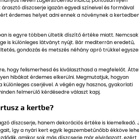
udományos nevén
Lagerstroemia indica
, pontosan ilyen
árasztó díszcserje igazán egyedi színeivel és formáival
miért érdemes helyet adni ennek a növénynek a kertedben
n is egyre többen ültetik díszítő értéke miatt. Nemcsak
ge is különleges látványt nyújt. Bár mediterrán eredetű,
z ültetés, gondozás és metszés néhány apró trükkel egysz
e, hogy felismerhesd és kiválaszthasd a megfelelőt. Áttek
milyen hibákat érdemes elkerülni. Megmutatjuk, hogyan
 különleges cserjével. A végén egy hasznos, gyakorlati
minden felmerülő kérdésedre választ kapj.
rtusz a kertbe?
gzó díszcserje, hanem dekorációs értéke is kiemelkedő. J
ait, így a nyári kert egyik legszembetűnőbb ékköve lehe
ezdődik, amikor sok más díszcserje már elvirágzott, ezért