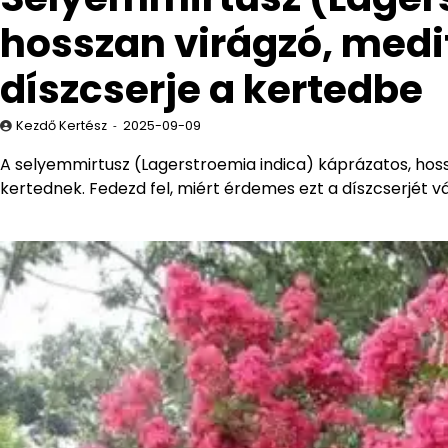
hosszan virágzó, medi
díszcserje a kertedbe
Kezdő Kertész
2025-09-09
A selyemmirtusz (Lagerstroemia indica) káprázatos, hossz
kertednek. Fedezd fel, miért érdemes ezt a díszcserjét v