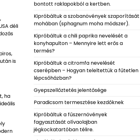
bontott raklapokból a kertben.
Kipróbáltuk a szobanövények szaporítását
,
mohában (sphagnum moha módszer).
USA déli
ndozás
Kipróbáltuk a chili paprika nevelését a
konyhapulton – Mennyire lett erős a
termés?
piros,
után is
Kipróbáltuk a citromfa nevelését
cserépben – Hogyan teleltettük a fűtetlen
lépcsőházban?
Gyepszellőztetés jelentősége
t, ha
Paradicsom termesztése kezdőknek
deális
Kipróbáltuk a fűszernövények
fagyasztását olívaolajban
ly
jégkockatartóban télire.
odern