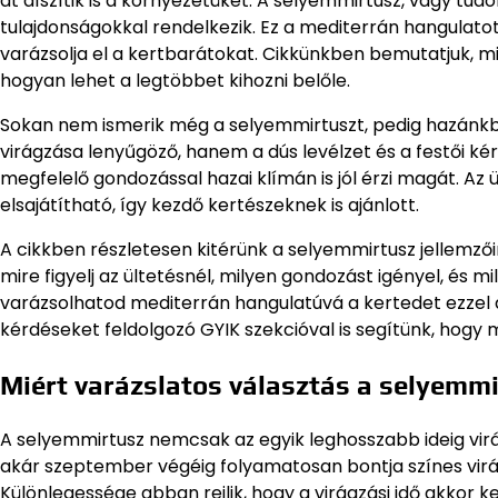
át díszítik is a környezetüket. A selyemmirtusz, vagy t
tulajdonságokkal rendelkezik. Ez a mediterrán hangulatot 
varázsolja el a kertbarátokat. Cikkünkben bemutatjuk, 
hogyan lehet a legtöbbet kihozni belőle.
Sokan nem ismerik még a selyemmirtuszt, pedig hazánkba
virágzása lenyűgöző, hanem a dús levélzet és a festői kér
megfelelő gondozással hazai klímán is jól érzi magát. A
elsajátítható, így kezdő kertészeknek is ajánlott.
A cikkben részletesen kitérünk a selyemmirtusz jellemzőir
mire figyelj az ültetésnél, milyen gondozást igényel, és 
varázsolhatod mediterrán hangulatúvá a kertedet ezzel a
kérdéseket feldolgozó GYIK szekcióval is segítünk, hogy 
Miért varázslatos választás a selyemmi
A selyemmirtusz nemcsak az egyik leghosszabb ideig virá
akár szeptember végéig folyamatosan bontja színes virág
Különlegessége abban rejlik, hogy a virágzási idő akkor k