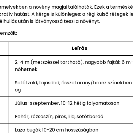
 amelyekben a növény magjai találhatók. Ezek a terméské
tív hatást. A kérge is különleges: a régi külső rétegek l
élhullás után is látványossá teszi a növényt.
lemzőit:
Leírás
2-4 m (metszéssel tartható), nagyobb fajták 6 m-i
nőhetnek
Sötétzöld, tojásdad, ősszel arany/bronz színekben
og
Július-szeptember, 10-12 hétig folyamatosan
Fehér, rózsaszín, piros, lila, sötétbordó
Laza bugák 10-20 cm hosszúságban