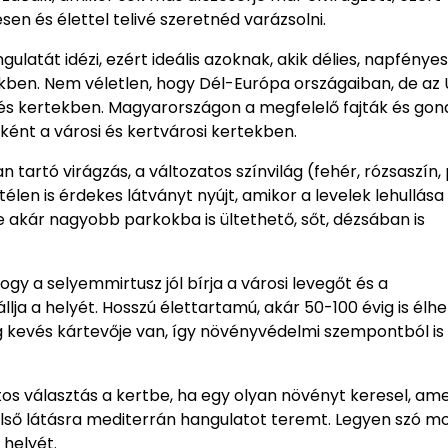
en és élettel telivé szeretnéd varázsolni.
atát idézi, ezért ideális azoknak, akik délies, napfényes
jükben. Nem véletlen, hogy Dél-Európa országaiban, de az 
 és kertekben. Magyarországon a megfelelő fajták és go
ként a városi és kertvárosi kertekben.
tartó virágzás, a változatos színvilág (fehér, rózsaszín, 
 télen is érdekes látványt nyújt, amikor a levelek lehullása 
e akár nagyobb parkokba is ültethető, sőt, dézsában is
gy a selyemmirtusz jól bírja a városi levegőt és a
a a helyét. Hosszú élettartamú, akár 50-100 évig is élhe
kevés kártevője van, így növényvédelmi szempontból is i
s választás a kertbe, ha egy olyan növényt keresel, ame
 első látásra mediterrán hangulatot teremt. Legyen szó m
 helyét.