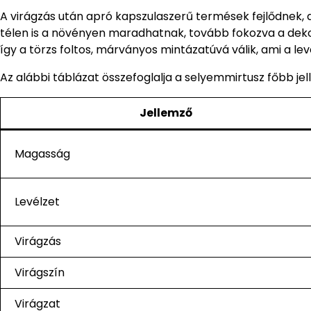
A virágzás után apró kapszulaszerű termések fejlődnek,
télen is a növényen maradhatnak, tovább fokozva a dekora
így a törzs foltos, márványos mintázatúvá válik, ami a lev
Az alábbi táblázat összefoglalja a selyemmirtusz főbb jel
Jellemző
Magasság
Levélzet
Virágzás
Virágszín
Virágzat