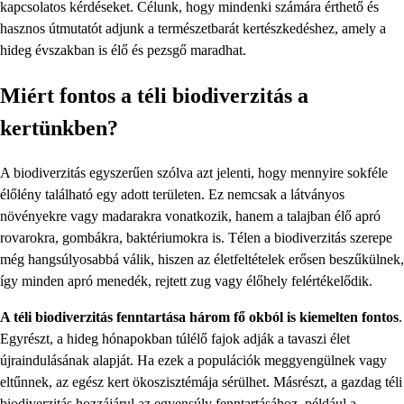
kapcsolatos kérdéseket. Célunk, hogy mindenki számára érthető és
hasznos útmutatót adjunk a természetbarát kertészkedéshez, amely a
hideg évszakban is élő és pezsgő maradhat.
Miért fontos a téli biodiverzitás a
kertünkben?
A biodiverzitás egyszerűen szólva azt jelenti, hogy mennyire sokféle
élőlény található egy adott területen. Ez nemcsak a látványos
növényekre vagy madarakra vonatkozik, hanem a talajban élő apró
rovarokra, gombákra, baktériumokra is. Télen a biodiverzitás szerepe
még hangsúlyosabbá válik, hiszen az életfeltételek erősen beszűkülnek,
így minden apró menedék, rejtett zug vagy élőhely felértékelődik.
A téli biodiverzitás fenntartása három fő okból is kiemelten fontos
.
Egyrészt, a hideg hónapokban túlélő fajok adják a tavaszi élet
újraindulásának alapját. Ha ezek a populációk meggyengülnek vagy
eltűnnek, az egész kert ökoszisztémája sérülhet. Másrészt, a gazdag téli
biodiverzitás hozzájárul az egyensúly fenntartásához, például a