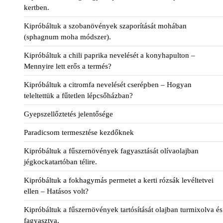
kertben.
Kipróbáltuk a szobanövények szaporítását mohában
(sphagnum moha módszer).
Kipróbáltuk a chili paprika nevelését a konyhapulton –
Mennyire lett erős a termés?
Kipróbáltuk a citromfa nevelését cserépben – Hogyan
teleltettük a fűtetlen lépcsőházban?
Gyepszellőztetés jelentősége
Paradicsom termesztése kezdőknek
Kipróbáltuk a fűszernövények fagyasztását olívaolajban
jégkockatartóban télire.
Kipróbáltuk a fokhagymás permetet a kerti rózsák levéltetvei
ellen – Hatásos volt?
Kipróbáltuk a fűszernövények tartósítását olajban turmixolva és
fagyasztva.