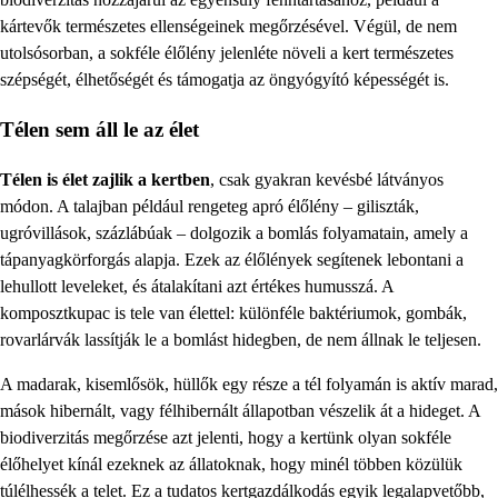
kártevők természetes ellenségeinek megőrzésével. Végül, de nem
utolsósorban, a sokféle élőlény jelenléte növeli a kert természetes
szépségét, élhetőségét és támogatja az öngyógyító képességét is.
Télen sem áll le az élet
Télen is élet zajlik a kertben
, csak gyakran kevésbé látványos
módon. A talajban például rengeteg apró élőlény – giliszták,
ugróvillások, százlábúak – dolgozik a bomlás folyamatain, amely a
tápanyagkörforgás alapja. Ezek az élőlények segítenek lebontani a
lehullott leveleket, és átalakítani azt értékes humusszá. A
komposztkupac is tele van élettel: különféle baktériumok, gombák,
rovarlárvák lassítják le a bomlást hidegben, de nem állnak le teljesen.
A madarak, kisemlősök, hüllők egy része a tél folyamán is aktív marad,
mások hibernált, vagy félhibernált állapotban vészelik át a hideget. A
biodiverzitás megőrzése azt jelenti, hogy a kertünk olyan sokféle
élőhelyet kínál ezeknek az állatoknak, hogy minél többen közülük
túlélhessék a telet. Ez a tudatos kertgazdálkodás egyik legalapvetőbb,