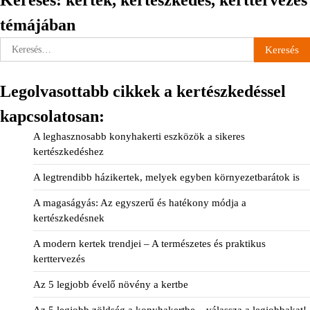
Keresés: kertek, kertészkedés, kerttervezés
témájában
Keresés:
Legolvasottabb cikkek a kertészkedéssel
kapcsolatosan:
A leghasznosabb konyhakerti eszközök a sikeres
kertészkedéshez
A legtrendibb házikertek, melyek egyben környezetbarátok is
A magaságyás: Az egyszerű és hatékony módja a
kertészkedésnek
A modern kertek trendjei – A természetes és praktikus
kerttervezés
Az 5 legjobb évelő növény a kertbe
Az 5 legjobb zöldség a konyhakertbe – válassza a legjobbakat!