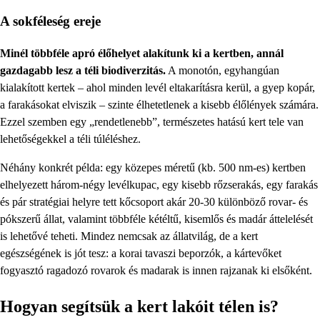
A sokféleség ereje
Minél többféle apró élőhelyet alakítunk ki a kertben, annál
gazdagabb lesz a téli biodiverzitás.
A monotón, egyhangúan
kialakított kertek – ahol minden levél eltakarításra kerül, a gyep kopár,
a farakásokat elviszik – szinte élhetetlenek a kisebb élőlények számára.
Ezzel szemben egy „rendetlenebb”, természetes hatású kert tele van
lehetőségekkel a téli túléléshez.
Néhány konkrét példa: egy közepes méretű (kb. 500 nm-es) kertben
elhelyezett három-négy levélkupac, egy kisebb rőzserakás, egy farakás
és pár stratégiai helyre tett kőcsoport akár 20-30 különböző rovar- és
pókszerű állat, valamint többféle kétéltű, kisemlős és madár áttelelését
is lehetővé teheti. Mindez nemcsak az állatvilág, de a kert
egészségének is jót tesz: a korai tavaszi beporzók, a kártevőket
fogyasztó ragadozó rovarok és madarak is innen rajzanak ki elsőként.
Hogyan segítsük a kert lakóit télen is?