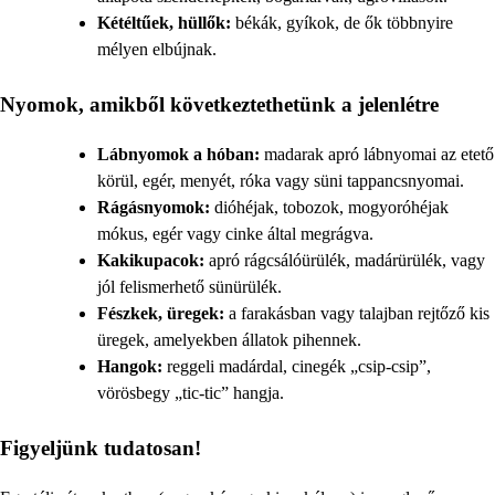
Kétéltűek, hüllők:
békák, gyíkok, de ők többnyire
mélyen elbújnak.
Nyomok, amikből következtethetünk a jelenlétre
Lábnyomok a hóban:
madarak apró lábnyomai az etető
körül, egér, menyét, róka vagy süni tappancsnyomai.
Rágásnyomok:
dióhéjak, tobozok, mogyoróhéjak
mókus, egér vagy cinke által megrágva.
Kakikupacok:
apró rágcsálóürülék, madárürülék, vagy
jól felismerhető sünürülék.
Fészkek, üregek:
a farakásban vagy talajban rejtőző kis
üregek, amelyekben állatok pihennek.
Hangok:
reggeli madárdal, cinegék „csip-csip”,
vörösbegy „tic-tic” hangja.
Figyeljünk tudatosan!