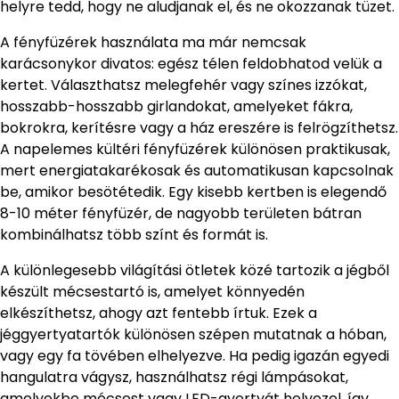
helyre tedd, hogy ne aludjanak el, és ne okozzanak tüzet.
A fényfüzérek használata ma már nemcsak
karácsonykor divatos: egész télen feldobhatod velük a
kertet. Választhatsz melegfehér vagy színes izzókat,
hosszabb-hosszabb girlandokat, amelyeket fákra,
bokrokra, kerítésre vagy a ház ereszére is felrögzíthetsz.
A napelemes kültéri fényfüzérek különösen praktikusak,
mert energiatakarékosak és automatikusan kapcsolnak
be, amikor besötétedik. Egy kisebb kertben is elegendő
8-10 méter fényfüzér, de nagyobb területen bátran
kombinálhatsz több színt és formát is.
A különlegesebb világítási ötletek közé tartozik a jégből
készült mécsestartó is, amelyet könnyedén
elkészíthetsz, ahogy azt fentebb írtuk. Ezek a
jéggyertyatartók különösen szépen mutatnak a hóban,
vagy egy fa tövében elhelyezve. Ha pedig igazán egyedi
hangulatra vágysz, használhatsz régi lámpásokat,
amelyekbe mécsest vagy LED-gyertyát helyezel, így