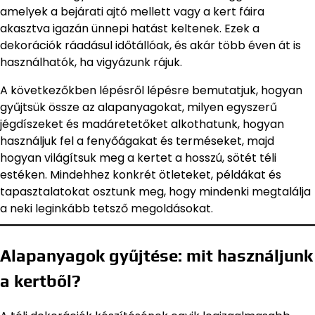
amelyek a bejárati ajtó mellett vagy a kert fáira
akasztva igazán ünnepi hatást keltenek. Ezek a
dekorációk ráadásul időtállóak, és akár több éven át is
használhatók, ha vigyázunk rájuk.
A következőkben lépésről lépésre bemutatjuk, hogyan
gyűjtsük össze az alapanyagokat, milyen egyszerű
jégdíszeket és madáretetőket alkothatunk, hogyan
használjuk fel a fenyőágakat és terméseket, majd
hogyan világítsuk meg a kertet a hosszú, sötét téli
estéken. Mindehhez konkrét ötleteket, példákat és
tapasztalatokat osztunk meg, hogy mindenki megtalálja
a neki leginkább tetsző megoldásokat.
Alapanyagok gyűjtése: mit használjunk
a kertből?