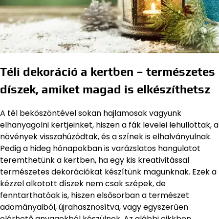
Téli dekoráció a kertben – természetes
díszek, amiket magad is elkészíthetsz
A tél beköszöntével sokan hajlamosak vagyunk
elhanyagolni kertjeinket, hiszen a fák levelei lehullottak, a
növények visszahúzódtak, és a színek is elhalványulnak.
Pedig a hideg hónapokban is varázslatos hangulatot
teremthetünk a kertben, ha egy kis kreativitással
természetes dekorációkat készítünk magunknak. Ezek a
kézzel alkotott díszek nem csak szépek, de
fenntarthatóak is, hiszen elsősorban a természet
adományaiból, újrahasznosítva, vagy egyszerűen
elérhető anyagokból készülnek. Az alábbi cikkben