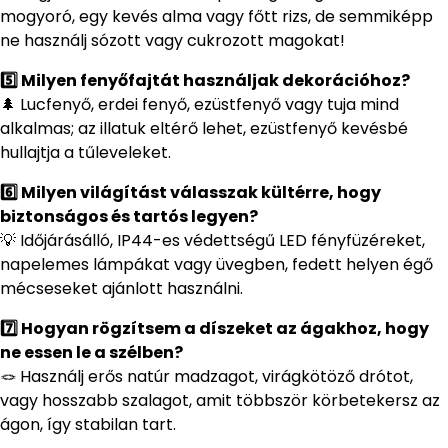
mogyoró, egy kevés alma vagy főtt rizs, de semmiképp
ne használj sózott vagy cukrozott magokat!
5️⃣ Milyen fenyőfajtát használjak dekorációhoz?
🌲 Lucfenyő, erdei fenyő, ezüstfenyő vagy tuja mind
alkalmas; az illatuk eltérő lehet, ezüstfenyő kevésbé
hullajtja a tűleveleket.
6️⃣ Milyen világítást válasszak kültérre, hogy
biztonságos és tartós legyen?
💡 Időjárásálló, IP44-es védettségű LED fényfüzéreket,
napelemes lámpákat vagy üvegben, fedett helyen égő
mécseseket ajánlott használni.
7️⃣ Hogyan rögzítsem a díszeket az ágakhoz, hogy
ne essen le a szélben?
🪢 Használj erős natúr madzagot, virágkötöző drótot,
vagy hosszabb szalagot, amit többször körbetekersz az
ágon, így stabilan tart.