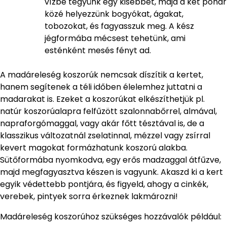
vízbe tegyünk egy kisebbet, majd a két pohár
közé helyezzünk bogyókat, ágakat,
tobozokat, és fagyasszuk meg. A kész
jégformába mécsest tehetünk, ami
esténként mesés fényt ad.
A madáreleség koszorúk nemcsak díszítik a kertet,
hanem segítenek a téli időben élelemhez juttatni a
madarakat is. Ezeket a koszorúkat elkészíthetjük pl.
natúr koszorúalapra felfűzött szalonnabőrrel, almával,
napraforgómaggal, vagy akár főtt tésztával is, de a
klasszikus változatnál zselatinnal, mézzel vagy zsírral
kevert magokat formázhatunk koszorú alakba.
Sütőformába nyomkodva, egy erős madzaggal átfűzve,
majd megfagyasztva készen is vagyunk. Akaszd ki a kert
egyik védettebb pontjára, és figyeld, ahogy a cinkék,
verebek, pintyek sorra érkeznek lakmározni!
Madáreleség koszorúhoz szükséges hozzávalók például: