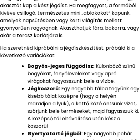
akasztót kap a kész jégdísz. Ha megfagyott, a formából
kivéve csillogó, természetes mini „ablakokat” kapunk,
amelyek napsütésben vagy kerti világítás mellett
gyönyörűen ragyognak. Akaszthatjuk fára, bokorra, vagy
akár a terasz korlátjára is.
Ha szeretnéd kipróbálni a jégdíszkészítést, próbáld ki a
következő variációkat:
Bogyós-jeges függődísz:
Különböző színű
bogyókat, fenyőleveleket vagy apró
virágokat fagyasszunk bele a vízbe.
Jégkoszorú:
Egy nagyobb tálba tegyünk egy
kisebb tálat középre (hogy a helyén
maradjon a lyuk), a kettő közé öntsünk vizet,
szórjunk bele terméseket, majd fagyasszuk ki.
A középső tál eltávolítása után kész a
koszorú!
Gyertyatartó jégből:
Egy nagyobb pohár