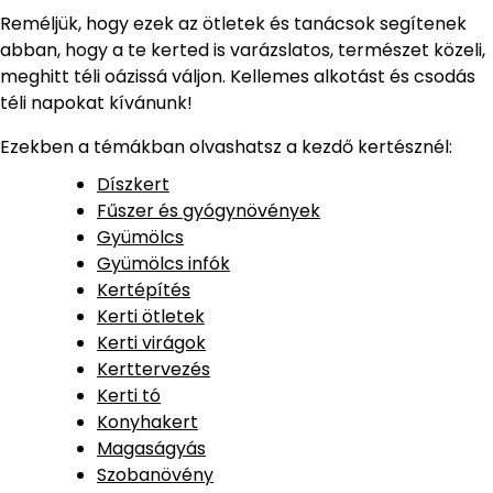
Reméljük, hogy ezek az ötletek és tanácsok segítenek
abban, hogy a te kerted is varázslatos, természet közeli,
meghitt téli oázissá váljon. Kellemes alkotást és csodás
téli napokat kívánunk!
Ezekben a témákban olvashatsz a kezdő kertésznél:
Díszkert
Fűszer és gyógynövények
Gyümölcs
Gyümölcs infók
Kertépítés
Kerti ötletek
Kerti virágok
Kerttervezés
Kerti tó
Konyhakert
Magaságyás
Szobanövény