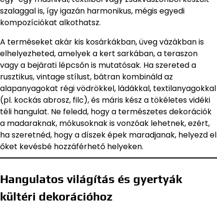
szalaggal is, így igazán harmonikus, mégis egyedi
kompozíciókat alkothatsz.
A terméseket akár kis kosárkákban, üveg vázákban is
elhelyezheted, amelyek a kert sarkában, a teraszon
vagy a bejárati lépcsőn is mutatósak. Ha szereted a
rusztikus, vintage stílust, bátran kombináld az
alapanyagokat régi vödrökkel, ládákkal, textilanyagokkal
(pl. kockás abrosz, filc), és máris kész a tökéletes vidéki
téli hangulat. Ne feledd, hogy a természetes dekorációk
a madaraknak, mókusoknak is vonzóak lehetnek, ezért,
ha szeretnéd, hogy a díszek épek maradjanak, helyezd el
őket kevésbé hozzáférhető helyeken.
Hangulatos világítás és gyertyák
kültéri dekorációhoz