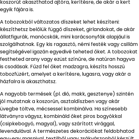
koszorút akaszthatod ajtóra, kerítésre, de akár a kert
egyik fájára is.
A tobozokból változatos díszeket lehet készíteni:
készíthetsz belőlük függő díszeket, girlandokat, de akár
állatfigurák, manócskák, mini karácsonyfák alapjául is
szolgálhatnak. Egy kis ragasztó, némi festék vagy csillám
segítségével igazán egyedivé teheted őket. A tobozokat
festheted arany vagy ezüst színűre, de natúran hagyva
is csodásak. Fűzd fel őket madzagra, készíts hosszú
tobozfüzért, amelyet a kerítésre, lugasra, vagy akár a
házfalra is akaszthatsz.
A nagyobb termések (pl. dió, makk, gesztenye) szintén
jól mutatnak a koszorún, asztaldíszben vagy akár
üvegbe töltve, mécsessel kombinálva. Ha színesebb
látványra vágysz, kombináld őket piros bogyókkal
(csipkebogyó, magyal), vagy szárított virággal,
levendulával. A természetes dekorációkat feldobhatod
egy-egy masnival, textilből vagy zsákvászonból készült