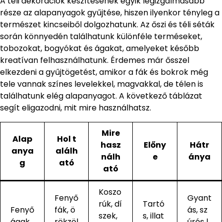
A téli dekorációk készítésének egyik legizgalmasabb
része az alapanyagok gyűjtése, hiszen ilyenkor tényleg a
természet kincseiből dolgozhatunk. Az őszi és téli séták
során könnyedén találhatunk különféle terméseket,
tobozokat, bogyókat és ágakat, amelyeket később
kreatívan felhasználhatunk. Érdemes már ősszel
elkezdeni a gyűjtögetést, amikor a fák és bokrok még
tele vannak színes levelekkel, magvakkal, de télen is
találhatunk elég alapanyagot. A következő táblázat
segít eligazodni, mit mire használhatsz.
Mire
Alap
Hol t
hasz
Előny
Hátr
anya
alálh
nálh
e
ánya
g
ató
ató
Koszo
Fenyő
Gyant
rúk, dí
Tartó
Fenyő
fák, ö
ás, sz
szek,
s, illat
ágak
rökzöl
úrós l