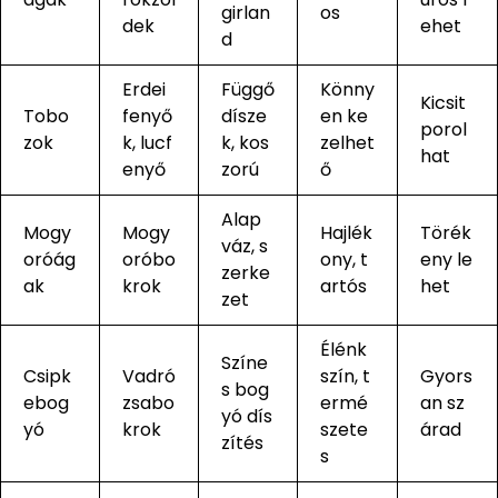
girlan
os
dek
ehet
d
Erdei
Függő
Könny
Kicsit
Tobo
fenyő
dísze
en ke
porol
zok
k, lucf
k, kos
zelhet
hat
enyő
zorú
ő
Alap
Mogy
Mogy
Hajlék
Törék
váz, s
oróág
oróbo
ony, t
eny le
zerke
ak
krok
artós
het
zet
Élénk
Színe
Csipk
Vadró
szín, t
Gyors
s bog
ebog
zsabo
ermé
an sz
yó dís
yó
krok
szete
árad
zítés
s