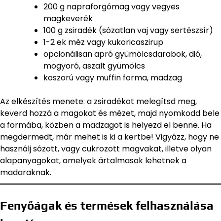
200 g napraforgómag vagy vegyes
magkeverék
100 g zsiradék (sózatlan vaj vagy sertészsír)
1-2 ek méz vagy kukoricaszirup
opcionálisan apró gyümölcsdarabok, dió,
mogyoró, aszalt gyümölcs
koszorú vagy muffin forma, madzag
Az elkészítés menete: a zsiradékot melegítsd meg,
keverd hozzá a magokat és mézet, majd nyomkodd bele
a formába, közben a madzagot is helyezd el benne. Ha
megdermedt, már mehet is ki a kertbe! Vigyázz, hogy ne
használj sózott, vagy cukrozott magvakat, illetve olyan
alapanyagokat, amelyek ártalmasak lehetnek a
madaraknak.
Fenyőágak és termések felhasználása