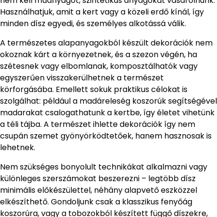
nem kell műanyagot, szintetikus anyagokat vásárolnunk.
Használhatjuk, amit a kert vagy a közeli erdő kínál, így
minden dísz egyedi, és személyes alkotássá válik.
A természetes alapanyagokból készült dekorációk nem
okoznak kárt a környezetnek, és a szezon végén, ha
szétesnek vagy elbomlanak, komposztálhatók vagy
egyszerűen visszakerülhetnek a természet
körforgásába. Emellett sokuk praktikus célokat is
szolgálhat: például a madáreleség koszorúk segítségével
madarakat csalogathatunk a kertbe, így életet vihetünk
a téli tájba. A természet ihlette dekorációk így nem
csupán szemet gyönyörködtetőek, hanem hasznosak is
lehetnek.
Nem szükséges bonyolult technikákat alkalmazni vagy
különleges szerszámokat beszerezni – legtöbb dísz
minimális előkészülettel, néhány alapvető eszközzel
elkészíthető. Gondoljunk csak a klasszikus fenyőág
koszorúra, vagy a tobozokból készített függő díszekre,