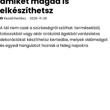
amiket magad is
elkészíthetsz
Kezdő Kertész
2025-11-26
A tél nem csak a szürkeségről szólhat: termésekből,
tobozokból vagy akár örökzöld ágakból varázslatos
dekorációkat készíthetsz kertedbe, melyek vidámságot
és egyedi hangulatot hoznak a hideg napokra.