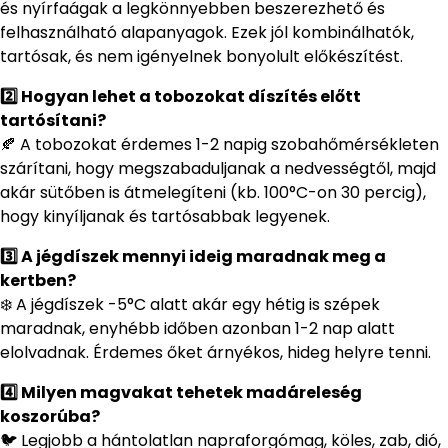
és nyírfaágak a legkönnyebben beszerezhető és
felhasználható alapanyagok. Ezek jól kombinálhatók,
tartósak, és nem igényelnek bonyolult előkészítést.
2️⃣ Hogyan lehet a tobozokat díszítés előtt
tartósítani?
🍂 A tobozokat érdemes 1-2 napig szobahőmérsékleten
szárítani, hogy megszabaduljanak a nedvességtől, majd
akár sütőben is átmelegíteni (kb. 100°C-on 30 percig),
hogy kinyíljanak és tartósabbak legyenek.
3️⃣ A jégdíszek mennyi ideig maradnak meg a
kertben?
❄️ A jégdíszek -5°C alatt akár egy hétig is szépek
maradnak, enyhébb időben azonban 1-2 nap alatt
elolvadnak. Érdemes őket árnyékos, hideg helyre tenni.
4️⃣ Milyen magvakat tehetek madáreleség
koszorúba?
🐦 Legjobb a hántolatlan napraforgómag, köles, zab, dió,