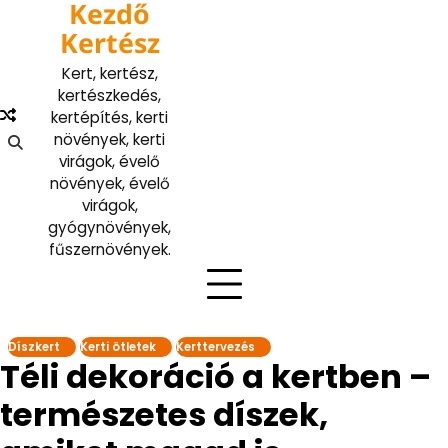
Kezdő
Skip
to
Kertész
content
Kert, kertész,
kertészkedés,
kertépítés, kerti
növények, kerti
virágok, évelő
növények, évelő
virágok,
gyógynövények,
fűszernövények.
Díszkert
Kerti ötletek
Kerttervezés
Téli dekoráció a kertben –
természetes díszek,