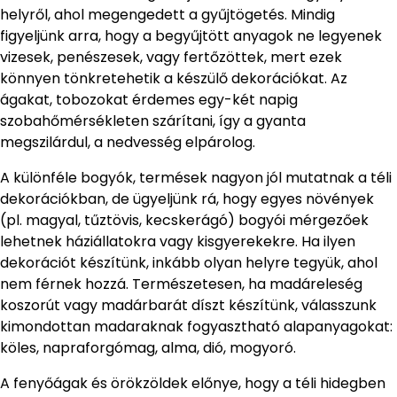
helyről, ahol megengedett a gyűjtögetés. Mindig
figyeljünk arra, hogy a begyűjtött anyagok ne legyenek
vizesek, penészesek, vagy fertőzöttek, mert ezek
könnyen tönkretehetik a készülő dekorációkat. Az
ágakat, tobozokat érdemes egy-két napig
szobahőmérsékleten szárítani, így a gyanta
megszilárdul, a nedvesség elpárolog.
A különféle bogyók, termések nagyon jól mutatnak a téli
dekorációkban, de ügyeljünk rá, hogy egyes növények
(pl. magyal, tűztövis, kecskerágó) bogyói mérgezőek
lehetnek háziállatokra vagy kisgyerekekre. Ha ilyen
dekorációt készítünk, inkább olyan helyre tegyük, ahol
nem férnek hozzá. Természetesen, ha madáreleség
koszorút vagy madárbarát díszt készítünk, válasszunk
kimondottan madaraknak fogyasztható alapanyagokat:
köles, napraforgómag, alma, dió, mogyoró.
A fenyőágak és örökzöldek előnye, hogy a téli hidegben