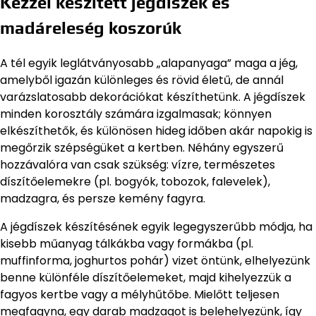
Kézzel készített jégdíszek és
madáreleség koszorúk
A tél egyik leglátványosabb „alapanyaga” maga a jég,
amelyből igazán különleges és rövid életű, de annál
varázslatosabb dekorációkat készíthetünk. A jégdíszek
minden korosztály számára izgalmasak; könnyen
elkészíthetők, és különösen hideg időben akár napokig is
megőrzik szépségüket a kertben. Néhány egyszerű
hozzávalóra van csak szükség: vízre, természetes
díszítőelemekre (pl. bogyók, tobozok, falevelek),
madzagra, és persze kemény fagyra.
A jégdíszek készítésének egyik legegyszerűbb módja, ha
kisebb műanyag tálkákba vagy formákba (pl.
muffinforma, joghurtos pohár) vizet öntünk, elhelyezünk
benne különféle díszítőelemeket, majd kihelyezzük a
fagyos kertbe vagy a mélyhűtőbe. Mielőtt teljesen
megfagyna, egy darab madzagot is belehelyezünk, így