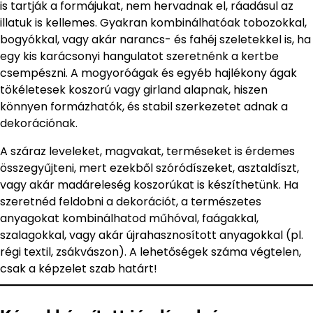
is tartják a formájukat, nem hervadnak el, ráadásul az
illatuk is kellemes. Gyakran kombinálhatóak tobozokkal,
bogyókkal, vagy akár narancs- és fahéj szeletekkel is, ha
egy kis karácsonyi hangulatot szeretnénk a kertbe
csempészni. A mogyoróágak és egyéb hajlékony ágak
tökéletesek koszorú vagy girland alapnak, hiszen
könnyen formázhatók, és stabil szerkezetet adnak a
dekorációnak.
A száraz leveleket, magvakat, terméseket is érdemes
összegyűjteni, mert ezekből szóródíszeket, asztaldíszt,
vagy akár madáreleség koszorúkat is készíthetünk. Ha
szeretnéd feldobni a dekorációt, a természetes
anyagokat kombinálhatod műhóval, faágakkal,
szalagokkal, vagy akár újrahasznosított anyagokkal (pl.
régi textil, zsákvászon). A lehetőségek száma végtelen,
csak a képzelet szab határt!