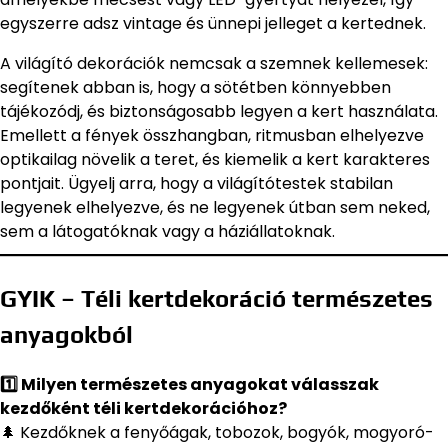
egyszerre adsz vintage és ünnepi jelleget a kertednek.
A világító dekorációk nemcsak a szemnek kellemesek:
segítenek abban is, hogy a sötétben könnyebben
tájékozódj, és biztonságosabb legyen a kert használata.
Emellett a fények összhangban, ritmusban elhelyezve
optikailag növelik a teret, és kiemelik a kert karakteres
pontjait. Ügyelj arra, hogy a világítótestek stabilan
legyenek elhelyezve, és ne legyenek útban sem neked,
sem a látogatóknak vagy a háziállatoknak.
GYIK – Téli kertdekoráció természetes
anyagokból
1️⃣ Milyen természetes anyagokat válasszak
kezdőként téli kertdekorációhoz?
🌲 Kezdőknek a fenyőágak, tobozok, bogyók, mogyoró-