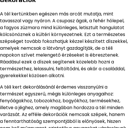
A tél kertünkben egészen más arcát mutatja, mint
tavasszal vagy nyáron. A csupasz ágak, a fehér hólepel,
a fagyos zúzmara mind különleges, letisztult hangulatot
kölcsönöznek a kültéri környezetnek. Ezt a természetes
szépséget tovább fokozhatjuk kézzel készített díszekkel,
amelyek nemcsak a látványt gazdagítják, de a téli
napokon szívet melengető érzéseket is ébresztenek.
Ráadásul ezek a díszek segítenek közelebb hozni a
természethez, lelassulni, feltöltődni, és akár a családdal,
gyerekekkel közösen alkotni.
A téli kert dekorálásánál érdemes visszanyúlni a
természet egyszerű, mégis különleges anyagaihoz:
fenyőágakhoz, tobozokhoz, bogyókhoz, termésekhez,
illetve a jéghez, amely magában hordozza a tél minden
varázsát. Az efféle dekorációk nemcsak szépek, hanem
a fenntarthatóság szempontjából is előnyösek, hiszen