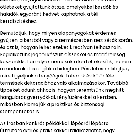
ötleteket gyűjtöttünk össze, amelyekkel kezdők és
haladók egyaránt kedvet kaphatnak a téli
kertdíszítéshez.
Bemutatjuk, hogy milyen alapanyagokat érdemes
gyűjteni a kertből vagy a természetben tett séták során,
és azt is, hogyan lehet ezeket kreatívan felhasználni.
Foglalkozunk jégből készült díszekkel és madáreleség
koszorúkkal, amelyek nemcsak a kertet ékesítik, hanem
a madarakat is segítik a hidegben. Részletesen kifejtjük,
mire figyeljünk a fenyőágak, tobozok és különféle
termések dekorációhoz való alkalmazásakor. Továbbá
tippeket adunk ahhoz is, hogyan teremtsünk meghitt
hangulatot gyertyákkal, fényfüzérekkel a kertben,
miközben kiemeljük a praktikus és biztonsági
szempontokat is.
Az írásban konkrét példákkal, lépésről lépésre
útmutatókkal és praktikákkal találkozhatsz, hogy