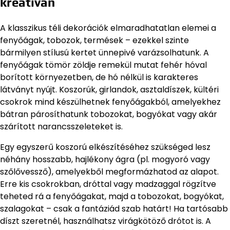
kreatívan
A klasszikus téli dekorációk elmaradhatatlan elemei a
fenyőágak, tobozok, termések – ezekkel szinte
bármilyen stílusú kertet ünnepivé varázsolhatunk. A
fenyőágak tömör zöldje remekül mutat fehér hóval
borított környezetben, de hó nélkül is karakteres
látványt nyújt. Koszorúk, girlandok, asztaldíszek, kültéri
csokrok mind készülhetnek fenyőágakból, amelyekhez
bátran párosíthatunk tobozokat, bogyókat vagy akár
szárított narancsszeleteket is.
Egy egyszerű koszorú elkészítéséhez szükséged lesz
néhány hosszabb, hajlékony ágra (pl. mogyoró vagy
szőlővessző), amelyekből megformázhatod az alapot.
Erre kis csokrokban, dróttal vagy madzaggal rögzítve
teheted rá a fenyőágakat, majd a tobozokat, bogyókat,
szalagokat – csak a fantáziád szab határt! Ha tartósabb
díszt szeretnél, használhatsz virágkötöző drótot is. A