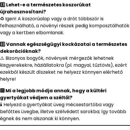
8️⃣ Lehet-e a természetes koszorúkat
újrahasznosítani?
♻️ Igen! A koszorúalap vagy a drót többször is
felhasználható, a növényi részek pedig komposztálhatók
vagy a kertben elbomlanak.
9️⃣ Vannak egészségügyi kockázatai a természetes
dekorációknak?
⚠️ Bizonyos bogyók, növények mérgezők lehetnek
kisgyerekekre, háziállatokra (pl. magyal, tűztövis), ezért
ezekből készült díszeket ne helyezz könnyen elérhető
helyre!
🔟 Mi a legjobb módja annak, hogy a kültéri
gyertyákat védjem a széltől?
🕯️ Helyezd a gyertyákat üveg mécsestartóba vagy
befőttes üvegbe, illetve szélvédett sarokba; így tovább
égnek és nem alszanak ki könnyen.