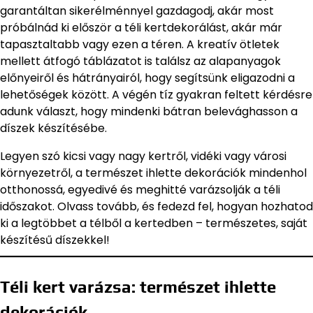
garantáltan sikerélménnyel gazdagodj, akár most
próbálnád ki először a téli kertdekorálást, akár már
tapasztaltabb vagy ezen a téren. A kreatív ötletek
mellett átfogó táblázatot is találsz az alapanyagok
előnyeiről és hátrányairól, hogy segítsünk eligazodni a
lehetőségek között. A végén tíz gyakran feltett kérdésre
adunk választ, hogy mindenki bátran belevághasson a
díszek készítésébe.
Legyen szó kicsi vagy nagy kertről, vidéki vagy városi
környezetről, a természet ihlette dekorációk mindenhol
otthonossá, egyedivé és meghitté varázsolják a téli
időszakot. Olvass tovább, és fedezd fel, hogyan hozhatod
ki a legtöbbet a télből a kertedben – természetes, saját
készítésű díszekkel!
Téli kert varázsa: természet ihlette
dekorációk