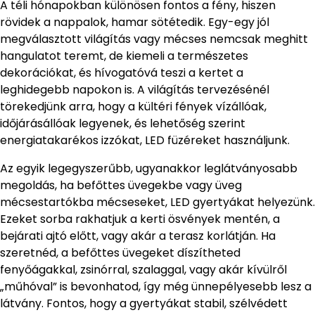
A téli hónapokban különösen fontos a fény, hiszen
rövidek a nappalok, hamar sötétedik. Egy-egy jól
megválasztott világítás vagy mécses nemcsak meghitt
hangulatot teremt, de kiemeli a természetes
dekorációkat, és hívogatóvá teszi a kertet a
leghidegebb napokon is. A világítás tervezésénél
törekedjünk arra, hogy a kültéri fények vízállóak,
időjárásállóak legyenek, és lehetőség szerint
energiatakarékos izzókat, LED füzéreket használjunk.
Az egyik legegyszerűbb, ugyanakkor leglátványosabb
megoldás, ha befőttes üvegekbe vagy üveg
mécsestartókba mécseseket, LED gyertyákat helyezünk.
Ezeket sorba rakhatjuk a kerti ösvények mentén, a
bejárati ajtó előtt, vagy akár a terasz korlátján. Ha
szeretnéd, a befőttes üvegeket díszítheted
fenyőágakkal, zsinórral, szalaggal, vagy akár kívülről
„műhóval” is bevonhatod, így még ünnepélyesebb lesz a
látvány. Fontos, hogy a gyertyákat stabil, szélvédett