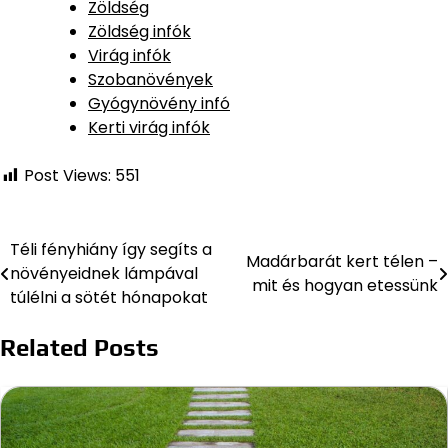
Zöldség
Zöldség infók
Virág infók
Szobanövények
Gyógynövény infó
Kerti virág infók
Post Views:
551
Téli fényhiány így segíts a
Bejegyzés
Madárbarát kert télen –
növényeidnek lámpával
mit és hogyan etessünk
navigáció
túlélni a sötét hónapokat
Related Posts