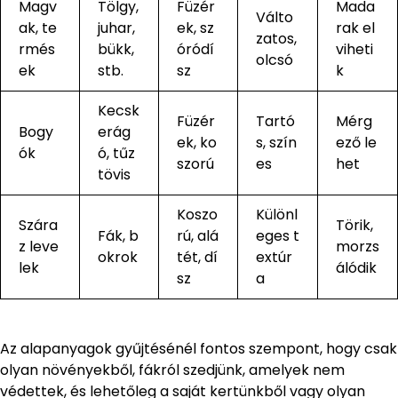
Magv
Tölgy,
Füzér
Mada
Válto
ak, te
juhar,
ek, sz
rak el
zatos,
rmés
bükk,
óródí
viheti
olcsó
ek
stb.
sz
k
Kecsk
Füzér
Tartó
Mérg
Bogy
erág
ek, ko
s, szín
ező le
ók
ó, tűz
szorú
es
het
tövis
Koszo
Különl
Szára
Törik,
Fák, b
rú, alá
eges t
z leve
morzs
okrok
tét, dí
extúr
lek
álódik
sz
a
Az alapanyagok gyűjtésénél fontos szempont, hogy csak
olyan növényekből, fákról szedjünk, amelyek nem
védettek, és lehetőleg a saját kertünkből vagy olyan