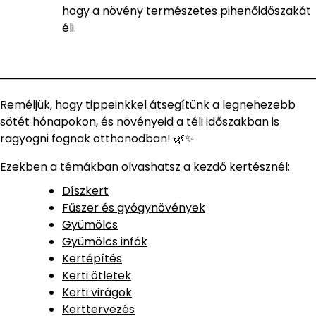
hogy a növény természetes pihenőidőszakát
éli.
Reméljük, hogy tippeinkkel átsegítünk a legnehezebb
sötét hónapokon, és növényeid a téli időszakban is
ragyogni fognak otthonodban! 🌿✨
Ezekben a témákban olvashatsz a kezdő kertésznél:
Díszkert
Fűszer és gyógynövények
Gyümölcs
Gyümölcs infók
Kertépítés
Kerti ötletek
Kerti virágok
Kerttervezés