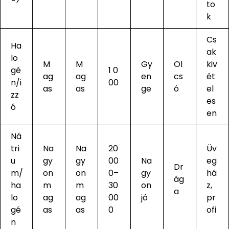
to
k
Cs
Ha
ak
lo
M
M
Gy
Ol
kiv
gé
1 0
ag
ag
en
cs
ét
n/i
00
as
as
ge
ó
el
zz
es
ó
en
Ná
tri
Na
Na
20
Üv
u
gy
gy
00
Na
eg
Dr
m/
on
on
0–
gy
há
ág
ha
m
m
30
on
z,
a
lo
ag
ag
00
jó
pr
gé
as
as
0
ofi
n