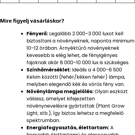
Mire figyelj vásárláskor?
Fényerő:
Legalább 2 000–3 000 luxot kell
biztosítani a növényeknek, naponta minimum
10–12 órában. Árnyéktűrő növényeknek
kevesebb is elég lehet, de fényigényes
fajoknak akár 8 000–10 000 lux is szükséges.
Színhőmérséklet:
Ideális a 4 000–6 500
Kelvin közötti (fehér/kéken fehér) lámpa,
melyben elegendő kék és vörös fény van.
Növénylámpa megjelölés:
Olyan eszközt
válassz, amelyet kifejezetten
növénynevelésre gyártottak (Plant Grow
Light, stb.), így biztos lehetsz a megfelelő
spektrumban.
Energiafogyasztás, élettartam:
A
hosszabb élettartamú és alacsonyabb