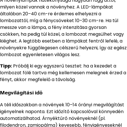
A növénylámpák hatékonysága nagyban függ attól,
milyen közel vannak a növényhez. A LED-lámpákat
általában 20–40 cm-re érdemes elhelyezni a
lombozattól, míg a fénycsöveket 10–30 cm-re. Ha túl
messze van a lámpa, a fény intenzitása gyorsan
csökken, ha pedig túl közel, a lombozat megsülhet vagy
kiéghet. A legtöbb esetben a lámpákat fentről lefelé, a
növényekre függőlegesen célszerű helyezni, így az egész
lombozat egyenletesen világos lesz.
Tipp:
Próbálj ki egy egyszerű tesztet: ha a kezedet a
lombozat fölé tartva még kellemesen melegnek érzed a
fényt, akkor megfelelő a távolság.
Megvilágítási idő
A téli időszakban a növények 10–14 órányi megvilágítást
igényelnek naponta. Ezt időzítő kapcsolóval könnyedén
automatizálhatod. Árnyéktűrő növényeknél (pl.
filodendron, zamiopálma) kevesebb, fényigényeseknél