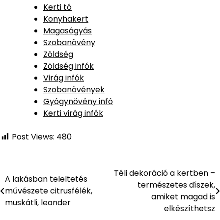
Kerti tó
Konyhakert
Magaságyás
Szobanövény
Zöldség
Zöldség infók
Virág infók
Szobanövények
Gyógynövény infó
Kerti virág infók
Post Views:
480
Téli dekoráció a kertben –
Bejegyzés
A lakásban teleltetés
természetes díszek,
művészete citrusfélék,
navigáció
amiket magad is
muskátli, leander
elkészíthetsz