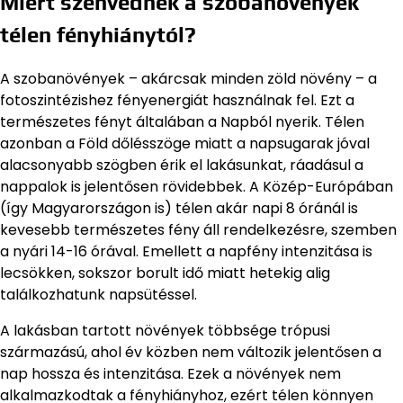
Miért szenvednek a szobanövények
télen fényhiánytól?
A szobanövények – akárcsak minden zöld növény – a
fotoszintézishez fényenergiát használnak fel. Ezt a
természetes fényt általában a Napból nyerik. Télen
azonban a Föld dőlésszöge miatt a napsugarak jóval
alacsonyabb szögben érik el lakásunkat, ráadásul a
nappalok is jelentősen rövidebbek. A Közép-Európában
(így Magyarországon is) télen akár napi 8 óránál is
kevesebb természetes fény áll rendelkezésre, szemben
a nyári 14-16 órával. Emellett a napfény intenzitása is
lecsökken, sokszor borult idő miatt hetekig alig
találkozhatunk napsütéssel.
A lakásban tartott növények többsége trópusi
származású, ahol év közben nem változik jelentősen a
nap hossza és intenzitása. Ezek a növények nem
alkalmazkodtak a fényhiányhoz, ezért télen könnyen