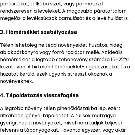
párásítókat, tálkába vizet, vagy permetezd
rendszeresen a leveleket. A magasabb páratartalom
megelőzi a levélcsúcsok barnulását és a levélhullást is.
3. Hőmérséklet szabályozása
Télen lehetőleg ne tedd növényeidet huzatos, hideg
ablakpárkányra vagy forró radiátor mellé. Az ideális
hőmérséklet a legtöbb szobanövény számára 16–22°C
között van. A hirtelen hőmérséklet-ingadozásokat és a
huzatot kerüld, ezek ugyanis stresszt okoznak a
növényeknek.
4. Tápoldatozás visszafogása
A legtöbb növény télen pihenőidőszakba lép, ezért
ritkábban igényel tápoldatot. A túl sok műtrágya
gyengítheti a növényeket, mivel nem tudják teljesen
felvenni a tápanyagokat. Havonta egyszer, vagy akár