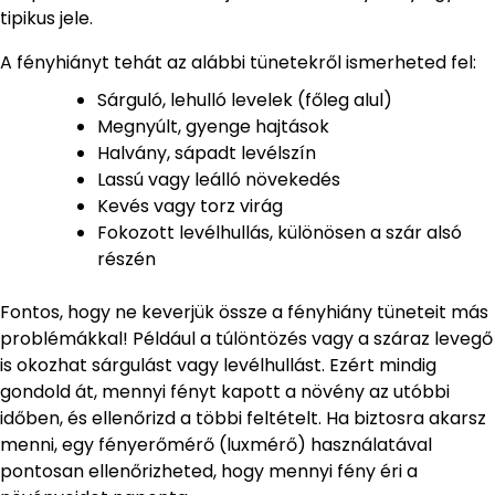
tipikus jele.
A fényhiányt tehát az alábbi tünetekről ismerheted fel:
Sárguló, lehulló levelek (főleg alul)
Megnyúlt, gyenge hajtások
Halvány, sápadt levélszín
Lassú vagy leálló növekedés
Kevés vagy torz virág
Fokozott levélhullás, különösen a szár alsó
részén
Fontos, hogy ne keverjük össze a fényhiány tüneteit más
problémákkal! Például a túlöntözés vagy a száraz levegő
is okozhat sárgulást vagy levélhullást. Ezért mindig
gondold át, mennyi fényt kapott a növény az utóbbi
időben, és ellenőrizd a többi feltételt. Ha biztosra akarsz
menni, egy fényerőmérő (luxmérő) használatával
pontosan ellenőrizheted, hogy mennyi fény éri a