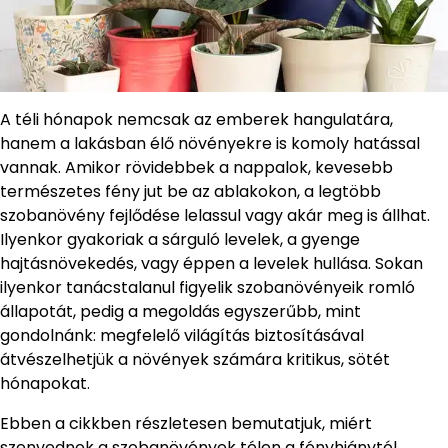
A téli hónapok nemcsak az emberek hangulatára,
hanem a lakásban élő növényekre is komoly hatással
vannak. Amikor rövidebbek a nappalok, kevesebb
természetes fény jut be az ablakokon, a legtöbb
szobanövény fejlődése lelassul vagy akár meg is állhat.
Ilyenkor gyakoriak a sárguló levelek, a gyenge
hajtásnövekedés, vagy éppen a levelek hullása. Sokan
ilyenkor tanácstalanul figyelik szobanövényeik romló
állapotát, pedig a megoldás egyszerűbb, mint
gondolnánk: megfelelő világítás biztosításával
átvészelhetjük a növények számára kritikus, sötét
hónapokat.
Ebben a cikkben részletesen bemutatjuk, miért
szenvednek a szobanövények télen a fényhiánytól.