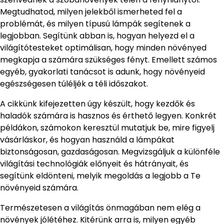
Megtudhatod, milyen jelekből ismerheted fel a
problémát, és milyen típusú lámpák segítenek a
legjobban. Segítünk abban is, hogyan helyezd el a
világítótesteket optimálisan, hogy minden növényed
megkapja a számára szükséges fényt. Emellett számos
egyéb, gyakorlati tanácsot is adunk, hogy növényeid
egészségesen túléljék a téli időszakot.
A cikkünk kifejezetten úgy készült, hogy kezdők és
haladók számára is hasznos és érthető legyen. Konkrét
példákon, számokon keresztül mutatjuk be, mire figyelj
vásárláskor, és hogyan használd a lámpákat
biztonságosan, gazdaságosan. Megvizsgáljuk a különféle
világítási technológiák előnyeit és hátrányait, és
segítünk eldönteni, melyik megoldás a legjobb a Te
növényeid számára.
Természetesen a világítás önmagában nem elég a
növények jólétéhez. Kitérünk arra is, milyen egyéb