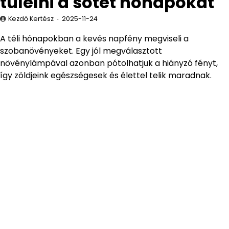
túlélni a sötét hónapokat
Kezdő Kertész
2025-11-24
A téli hónapokban a kevés napfény megviseli a
szobanövényeket. Egy jól megválasztott
növénylámpával azonban pótolhatjuk a hiányzó fényt,
így zöldjeink egészségesek és élettel telik maradnak.