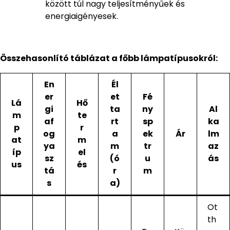
között túl nagy teljesítményűek és
energiaigényesek.
Összehasonlító táblázat a főbb lámpatípusokról:
En
Él
er
et
Fé
Lá
Hő
gi
ta
ny
Al
m
te
af
rt
sp
ka
p
r
og
a
ek
Ár
lm
at
m
ya
m
tr
az
íp
el
sz
(ó
u
ás
us
és
tá
r
m
s
a)
Ot
th