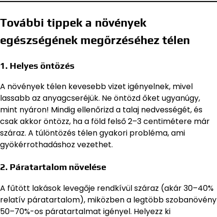
További tippek a növények
egészségének megőrzéséhez télen
1. Helyes öntözés
A növények télen kevesebb vizet igényelnek, mivel
lassabb az anyagcseréjük. Ne öntözd őket ugyanúgy,
mint nyáron! Mindig ellenőrizd a talaj nedvességét, és
csak akkor öntözz, ha a föld felső 2–3 centimétere már
száraz. A túlöntözés télen gyakori probléma, ami
gyökérrothadáshoz vezethet.
2. Páratartalom növelése
A fűtött lakások levegője rendkívül száraz (akár 30–40%
relatív páratartalom), miközben a legtöbb szobanövény
50–70%-os páratartalmat igényel. Helyezz ki