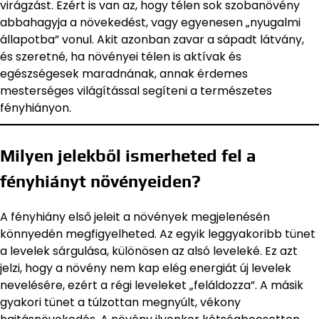
virágzást. Ezért is van az, hogy télen sok szobanövény
abbahagyja a növekedést, vagy egyenesen „nyugalmi
állapotba” vonul. Akit azonban zavar a sápadt látvány,
és szeretné, ha növényei télen is aktívak és
egészségesek maradnának, annak érdemes
mesterséges világítással segíteni a természetes
fényhiányon.
Milyen jelekből ismerheted fel a
fényhiányt növényeiden?
A fényhiány első jeleit a növények megjelenésén
könnyedén megfigyelheted. Az egyik leggyakoribb tünet
a levelek sárgulása, különösen az alsó leveleké. Ez azt
jelzi, hogy a növény nem kap elég energiát új levelek
nevelésére, ezért a régi leveleket „feláldozza”. A másik
gyakori tünet a túlzottan megnyúlt, vékony