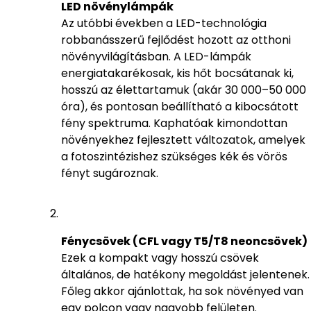
LED növénylámpák
Az utóbbi években a LED-technológia
robbanásszerű fejlődést hozott az otthoni
növényvilágításban. A LED-lámpák
energiatakarékosak, kis hőt bocsátanak ki,
hosszú az élettartamuk (akár 30 000–50 000
óra), és pontosan beállítható a kibocsátott
fény spektruma. Kaphatóak kimondottan
növényekhez fejlesztett változatok, amelyek
a fotoszintézishez szükséges kék és vörös
fényt sugároznak.
Fénycsövek (CFL vagy T5/T8 neoncsövek)
Ezek a kompakt vagy hosszú csövek
általános, de hatékony megoldást jelentenek.
Főleg akkor ajánlottak, ha sok növényed van
egy polcon vagy nagyobb felületen.