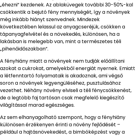
„éhezni” kezdenek. Az ablaküvegek további 30-50%-kal
csökkentik a bejutó fény mennyiségét, így a növények
még inkább hiányt szenvednek. Mindezek
következtében lelassul az anyagcseréjük, csökken a
tápanyagfelvétel és a növekedés, különösen, ha a
lakásban is melegebb van, mint a természetes téli
„pihenőidőszakban”.
A fényhiány miatt a növények nem tudják előállítani
azokat a cukrokat, amelyekből energiát nyernek. Emiatt
a létfenntartó folyamataik is akadoznak, ami végső
soron a növények legyengüléséhez, pusztulásához
vezethet. Néhány növény elviseli a téli fénycsökkenést,
de a legtöbb faj tartósan csak megfelelő kiegészítő
világítással marad egészséges.
Az sem elhanyagolható szempont, hogy a fényhiány
különösen érzékenyen érinti a növény fejlődését –
például a hajtásnövekedést, a bimbóképzést vagy a