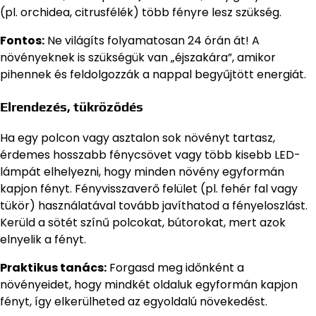
(pl. orchidea, citrusfélék) több fényre lesz szükség.
Fontos:
Ne világíts folyamatosan 24 órán át! A
növényeknek is szükségük van „éjszakára”, amikor
pihennek és feldolgozzák a nappal begyűjtött energiát.
Elrendezés, tükröződés
Ha egy polcon vagy asztalon sok növényt tartasz,
érdemes hosszabb fénycsövet vagy több kisebb LED-
lámpát elhelyezni, hogy minden növény egyformán
kapjon fényt. Fényvisszaverő felület (pl. fehér fal vagy
tükör) használatával tovább javíthatod a fényeloszlást.
Kerüld a sötét színű polcokat, bútorokat, mert azok
elnyelik a fényt.
Praktikus tanács:
Forgasd meg időnként a
növényeidet, hogy mindkét oldaluk egyformán kapjon
fényt, így elkerülheted az egyoldalú növekedést.