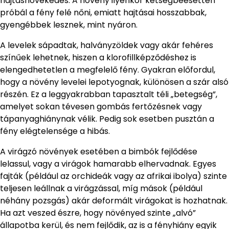
hajtásnövekedés. A növény ilyenkor kétségbeesetten
próbál a fény felé nőni, emiatt hajtásai hosszabbak,
gyengébbek lesznek, mint nyáron.
A levelek sápadtak, halványzöldek vagy akár fehéres
színűek lehetnek, hiszen a klorofillképződéshez is
elengedhetetlen a megfelelő fény. Gyakran előfordul,
hogy a növény levelei lepotyognak, különösen a szár alsó
részén. Ez a leggyakrabban tapasztalt téli „betegség”,
amelyet sokan tévesen gombás fertőzésnek vagy
tápanyaghiánynak vélik. Pedig sok esetben pusztán a
fény elégtelensége a hibás.
A virágzó növények esetében a bimbók fejlődése
lelassul, vagy a virágok hamarabb elhervadnak. Egyes
fajták (például az orchideák vagy az afrikai ibolya) szinte
teljesen leállnak a virágzással, míg mások (például
néhány pozsgás) akár deformált virágokat is hozhatnak.
Ha azt veszed észre, hogy növényed szinte „alvó”
állapotba kerül, és nem fejlődik, az is a fényhiány egyik