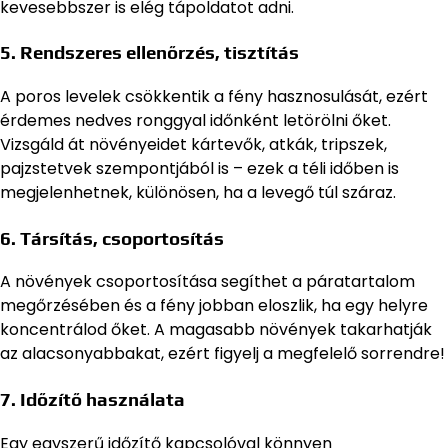
kevesebbszer is elég tápoldatot adni.
5. Rendszeres ellenőrzés, tisztítás
A poros levelek csökkentik a fény hasznosulását, ezért
érdemes nedves ronggyal időnként letörölni őket.
Vizsgáld át növényeidet kártevők, atkák, tripszek,
pajzstetvek szempontjából is – ezek a téli időben is
megjelenhetnek, különösen, ha a levegő túl száraz.
6. Társítás, csoportosítás
A növények csoportosítása segíthet a páratartalom
megőrzésében és a fény jobban eloszlik, ha egy helyre
koncentrálod őket. A magasabb növények takarhatják
az alacsonyabbakat, ezért figyelj a megfelelő sorrendre!
7. Időzítő használata
Egy egyszerű időzítő kapcsolóval könnyen