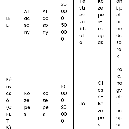
Te
Kö
on
30
str
ze
i, p
Al
Al
00
es
pe
ol
LE
ac
ac
0–
za
s-
cr
D
so
so
50
bh
m
en
ny
ny
00
at
ag
ds
0
ó
as
ze
re
k
Po
lc,
Fé
Ol
na
ny
10
cs
gy
cs
Kö
Kö
00
ó-
ob
ő
ze
ze
0–
Jó
kö
b
(C
pe
pe
20
ze
cs
FL,
s
s
00
pe
op
T
0
s
or
5)