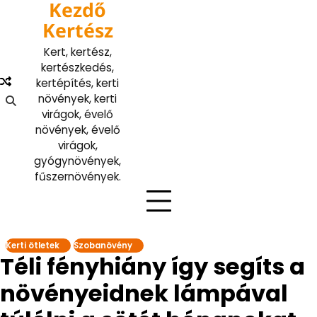
Kezdő
Skip
to
Kertész
content
Kert, kertész,
kertészkedés,
kertépítés, kerti
növények, kerti
virágok, évelő
növények, évelő
virágok,
gyógynövények,
fűszernövények.
Kerti ötletek
Szobanövény
Téli fényhiány így segíts a
növényeidnek lámpával