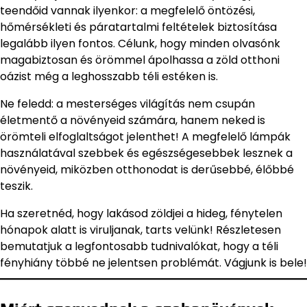
teendőid vannak ilyenkor: a megfelelő öntözési,
hőmérsékleti és páratartalmi feltételek biztosítása
legalább ilyen fontos. Célunk, hogy minden olvasónk
magabiztosan és örömmel ápolhassa a zöld otthoni
oázist még a leghosszabb téli estéken is.
Ne feledd: a mesterséges világítás nem csupán
életmentő a növényeid számára, hanem neked is
örömteli elfoglaltságot jelenthet! A megfelelő lámpák
használatával szebbek és egészségesebbek lesznek a
növényeid, miközben otthonodat is derűsebbé, élőbbé
teszik.
Ha szeretnéd, hogy lakásod zöldjei a hideg, fénytelen
hónapok alatt is viruljanak, tarts velünk! Részletesen
bemutatjuk a legfontosabb tudnivalókat, hogy a téli
fényhiány többé ne jelentsen problémát. Vágjunk is bele!