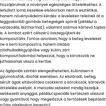
hozzájárulnak a növények egészséges átteleléséhez. A
lehullott lomb kezelése elsősorban nem is esztétikai,
hanem növényvédelmi kérdés: a leveleken telelnek át a
leggyakoribb gombás betegségek spórái (például a
varasodás, lisztharmat), valamint számos kártevő tojása
is. A lombot ezért célszerű összegyűjteni és
komposztálni. Fontos azonban, hogy a beteg leveleket
ne a kerti komposztra, hanem inkább
zöldhulladékgyűjtőbe vagy külön, zárt
komposzthalomba helyezzük, hogy a kórokozók ne
juthassanak vissza a kertbe.
Az ágápolás szintén elengedhetetlen, különösen a
gyümölcsfák, díszfák esetében. Az elszáradt, beteg,
sérült ágak eltávolítása csökkenti a kórokozók, kártevők
áttelelési esélyét. A metszési sebeket mindig kezeljük
sebkezelő anyaggal, például speciális kertészeti viasszal
vagy gyantával, hogy megelőzzük a fertőzések bejutását
a friss vágásokon keresztül.