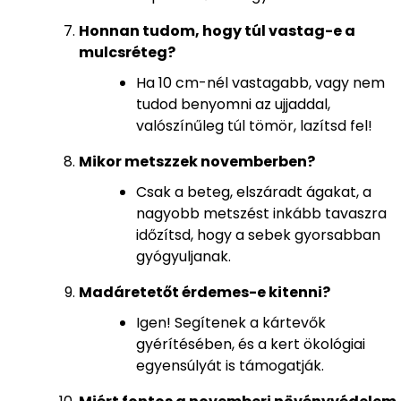
Honnan tudom, hogy túl vastag-e a
mulcsréteg?
Ha 10 cm-nél vastagabb, vagy nem
tudod benyomni az ujjaddal,
valószínűleg túl tömör, lazítsd fel!
Mikor metszzek novemberben?
Csak a beteg, elszáradt ágakat, a
nagyobb metszést inkább tavaszra
időzítsd, hogy a sebek gyorsabban
gyógyuljanak.
Madáretetőt érdemes-e kitenni?
Igen! Segítenek a kártevők
gyérítésében, és a kert ökológiai
egyensúlyát is támogatják.