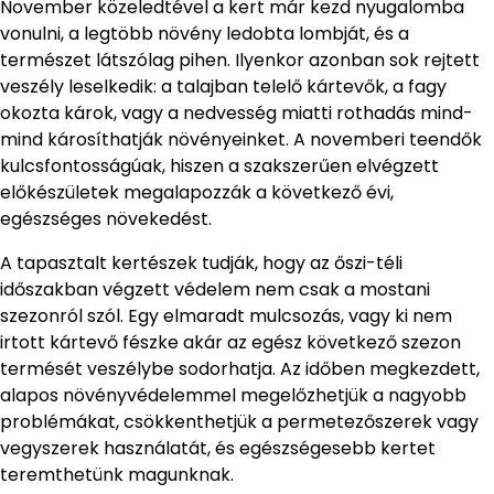
November közeledtével a kert már kezd nyugalomba
vonulni, a legtöbb növény ledobta lombját, és a
természet látszólag pihen. Ilyenkor azonban sok rejtett
veszély leselkedik: a talajban telelő kártevők, a fagy
okozta károk, vagy a nedvesség miatti rothadás mind-
mind károsíthatják növényeinket. A novemberi teendők
kulcsfontosságúak, hiszen a szakszerűen elvégzett
előkészületek megalapozzák a következő évi,
egészséges növekedést.
A tapasztalt kertészek tudják, hogy az őszi-téli
időszakban végzett védelem nem csak a mostani
szezonról szól. Egy elmaradt mulcsozás, vagy ki nem
irtott kártevő fészke akár az egész következő szezon
termését veszélybe sodorhatja. Az időben megkezdett,
alapos növényvédelemmel megelőzhetjük a nagyobb
problémákat, csökkenthetjük a permetezőszerek vagy
vegyszerek használatát, és egészségesebb kertet
teremthetünk magunknak.