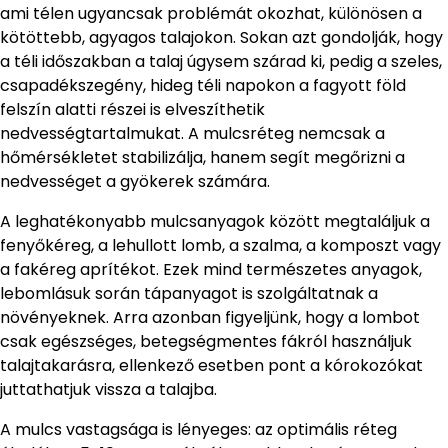
ami télen ugyancsak problémát okozhat, különösen a
kötöttebb, agyagos talajokon. Sokan azt gondolják, hogy
a téli időszakban a talaj úgysem szárad ki, pedig a szeles,
csapadékszegény, hideg téli napokon a fagyott föld
felszín alatti részei is elveszíthetik
nedvességtartalmukat. A mulcsréteg nemcsak a
hőmérsékletet stabilizálja, hanem segít megőrizni a
nedvességet a gyökerek számára.
A leghatékonyabb mulcsanyagok között megtaláljuk a
fenyőkéreg, a lehullott lomb, a szalma, a komposzt vagy
a fakéreg aprítékot. Ezek mind természetes anyagok,
lebomlásuk során tápanyagot is szolgáltatnak a
növényeknek. Arra azonban figyeljünk, hogy a lombot
csak egészséges, betegségmentes fákról használjuk
talajtakarásra, ellenkező esetben pont a kórokozókat
juttathatjuk vissza a talajba.
A mulcs vastagsága is lényeges: az optimális réteg