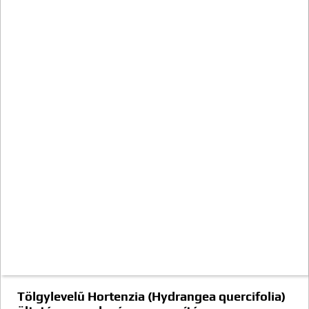
Tölgylevelű Hortenzia (Hydrangea quercifolia)
ültetése, gondozása, szaporítása
Tölgylevelű Hortenzia (Hydrangea quercifolia)
származása, története A Tölgylevelű Hortenzia
(Hydrangea quercifolia) Észak-Amerikából származik,
az Egyesült…
2024-05-01