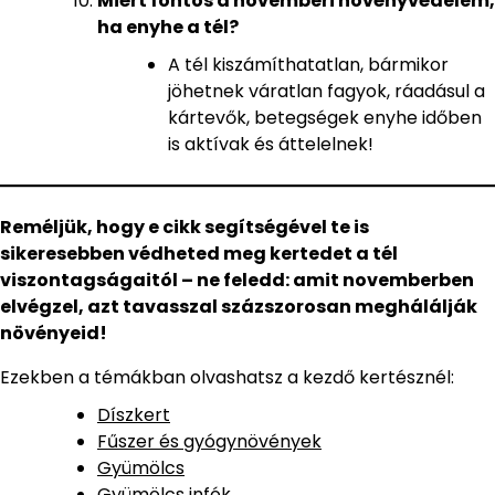
Miért fontos a novemberi növényvédelem,
ha enyhe a tél?
A tél kiszámíthatatlan, bármikor
jöhetnek váratlan fagyok, ráadásul a
kártevők, betegségek enyhe időben
is aktívak és áttelelnek!
Reméljük, hogy e cikk segítségével te is
sikeresebben védheted meg kertedet a tél
viszontagságaitól – ne feledd: amit novemberben
elvégzel, azt tavasszal százszorosan meghálálják
növényeid!
Ezekben a témákban olvashatsz a kezdő kertésznél:
Díszkert
Fűszer és gyógynövények
Gyümölcs
Gyümölcs infók