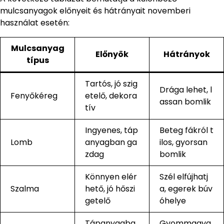
mulcsanyagok előnyeit és hátrányait novemberi
használat esetén:
Mulcsanyag
Előnyök
Hátrányok
típus
Tartós, jó szig
Drága lehet, l
Fenyőkéreg
etelő, dekora
assan bomlik
tív
Ingyenes, táp
Beteg fákról t
Lomb
anyagban ga
ilos, gyorsan
zdag
bomlik
Könnyen elér
Szél elfújhatj
Szalma
hető, jó hőszi
a, egerek búv
getelő
óhelye
Tápanyagba
Gyommagva