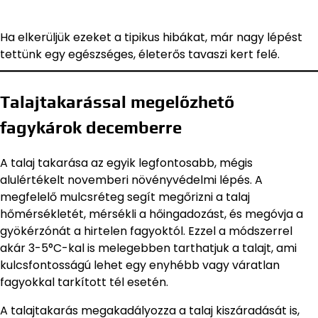
Ha elkerüljük ezeket a tipikus hibákat, már nagy lépést
tettünk egy egészséges, életerős tavaszi kert felé.
Talajtakarással megelőzhető
fagykárok decemberre
A talaj takarása az egyik legfontosabb, mégis
alulértékelt novemberi növényvédelmi lépés. A
megfelelő mulcsréteg segít megőrizni a talaj
hőmérsékletét, mérsékli a hőingadozást, és megóvja a
gyökérzónát a hirtelen fagyoktól. Ezzel a módszerrel
akár 3-5°C-kal is melegebben tarthatjuk a talajt, ami
kulcsfontosságú lehet egy enyhébb vagy váratlan
fagyokkal tarkított tél esetén.
A talajtakarás megakadályozza a talaj kiszáradását is,