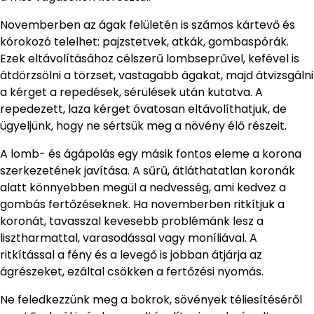
Novemberben az ágak felületén is számos kártevő és
kórokozó telelhet: pajzstetvek, atkák, gombaspórák.
Ezek eltávolításához célszerű lombseprűvel, kefével is
átdörzsölni a törzset, vastagabb ágakat, majd átvizsgálni
a kérget a repedések, sérülések után kutatva. A
repedezett, laza kérget óvatosan eltávolíthatjuk, de
ügyeljünk, hogy ne sértsük meg a növény élő részeit.
A lomb- és ágápolás egy másik fontos eleme a korona
szerkezetének javítása. A sűrű, átláthatatlan koronák
alatt könnyebben megül a nedvesség, ami kedvez a
gombás fertőzéseknek. Ha novemberben ritkítjuk a
koronát, tavasszal kevesebb problémánk lesz a
lisztharmattal, varasodással vagy moníliával. A
ritkítással a fény és a levegő is jobban átjárja az
ágrészeket, ezáltal csökken a fertőzési nyomás.
Ne feledkezzünk meg a bokrok, sövények téliesítéséről