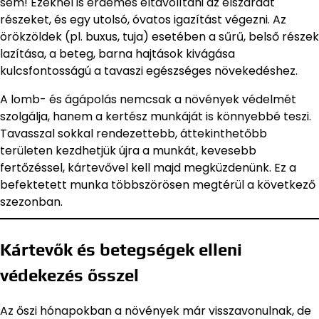
sem! Ezeknél is érdemes eltávolítani az elszáradt
részeket, és egy utolsó, óvatos igazítást végezni. Az
örökzöldek (pl. buxus, tuja) esetében a sűrű, belső részek
lazítása, a beteg, barna hajtások kivágása
kulcsfontosságú a tavaszi egészséges növekedéshez.
A lomb- és ágápolás nemcsak a növények védelmét
szolgálja, hanem a kertész munkáját is könnyebbé teszi.
Tavasszal sokkal rendezettebb, áttekinthetőbb
területen kezdhetjük újra a munkát, kevesebb
fertőzéssel, kártevővel kell majd megküzdenünk. Ez a
befektetett munka többszörösen megtérül a következő
szezonban.
Kártevők és betegségek elleni
védekezés ősszel
Az őszi hónapokban a növények már visszavonulnak, de