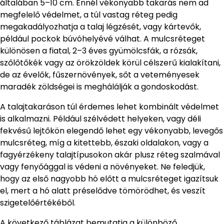
általában 5–10 cm. Ennél vékonyabb takarás nem ad
megfelelő védelmet, a túl vastag réteg pedig
megakadályozhatja a talaj légzését, vagy kártevők,
például pockok búvóhelyévé válhat. A mulcsréteget
különösen a fiatal, 2–3 éves gyümölcsfák, a rózsák,
szőlőtőkék vagy az örökzöldek körül célszerű kialakítani,
de az évelők, fűszernövények, sőt a veteményesek
maradék zöldségei is meghálálják a gondoskodást.
A talajtakaráson túl érdemes lehet kombinált védelmet
is alkalmazni. Például szélvédett helyeken, vagy déli
fekvésű lejtőkön elegendő lehet egy vékonyabb, levegős
mulcsréteg, míg a kitettebb, északi oldalakon, vagy a
fagyérzékeny talajtípusokon akár plusz réteg szalmával
vagy fenyőággal is védeni a növényeket. Ne feledjük,
hogy az első nagyobb hó előtt a mulcsréteget igazítsuk
el, mert a hó alatt préselődve tömörödhet, és veszít
szigetelőértékéből.
A következő táblázat bemutatja a különböző