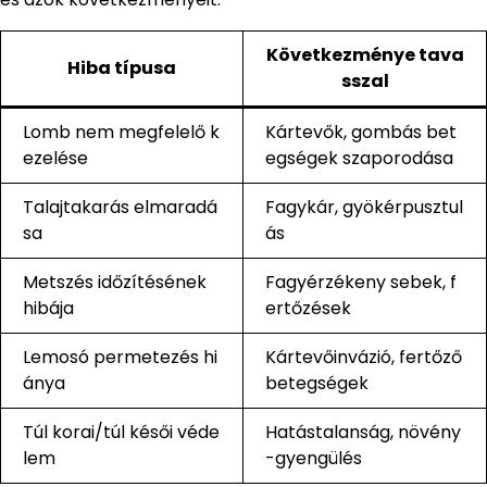
Következménye tava
Hiba típusa
sszal
Lomb nem megfelelő k
Kártevők, gombás bet
ezelése
egségek szaporodása
Talajtakarás elmaradá
Fagykár, gyökérpusztul
sa
ás
Metszés időzítésének
Fagyérzékeny sebek, f
hibája
ertőzések
Lemosó permetezés hi
Kártevőinvázió, fertőző
ánya
betegségek
Túl korai/túl késői véde
Hatástalanság, növény
lem
-gyengülés