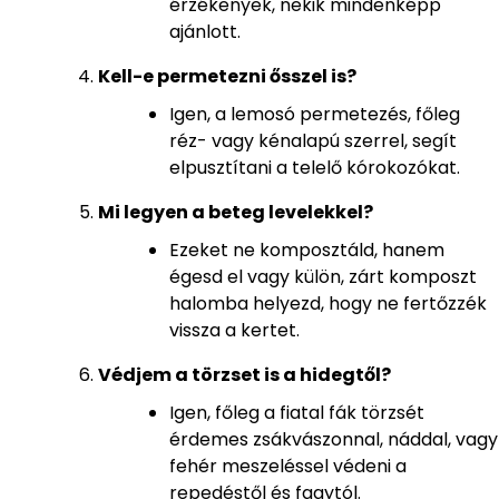
érzékenyek, nekik mindenképp
ajánlott.
Kell-e permetezni ősszel is?
Igen, a lemosó permetezés, főleg
réz- vagy kénalapú szerrel, segít
elpusztítani a telelő kórokozókat.
Mi legyen a beteg levelekkel?
Ezeket ne komposztáld, hanem
égesd el vagy külön, zárt komposzt
halomba helyezd, hogy ne fertőzzék
vissza a kertet.
Védjem a törzset is a hidegtől?
Igen, főleg a fiatal fák törzsét
érdemes zsákvászonnal, náddal, vagy
fehér meszeléssel védeni a
repedéstől és fagytól.