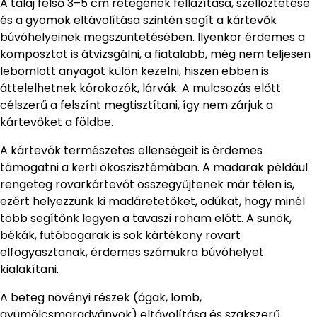
A talaj felső 3–5 cm rétegének fellazítása, szellőztetése
és a gyomok eltávolítása szintén segít a kártevők
búvóhelyeinek megszüntetésében. Ilyenkor érdemes a
komposztot is átvizsgálni, a fiatalabb, még nem teljesen
lebomlott anyagot külön kezelni, hiszen ebben is
áttelelhetnek kórokozók, lárvák. A mulcsozás előtt
célszerű a felszínt megtisztítani, így nem zárjuk a
kártevőket a földbe.
A kártevők természetes ellenségeit is érdemes
támogatni a kerti ökoszisztémában. A madarak például
rengeteg rovarkártevőt összegyűjtenek már télen is,
ezért helyezzünk ki madáretetőket, odúkat, hogy minél
több segítőnk legyen a tavaszi roham előtt. A sünök,
békák, futóbogarak is sok kártékony rovart
elfogyasztanak, érdemes számukra búvóhelyet
kialakítani.
A beteg növényi részek (ágak, lomb,
gyümölcsmaradványok) eltávolítása és szakszerű