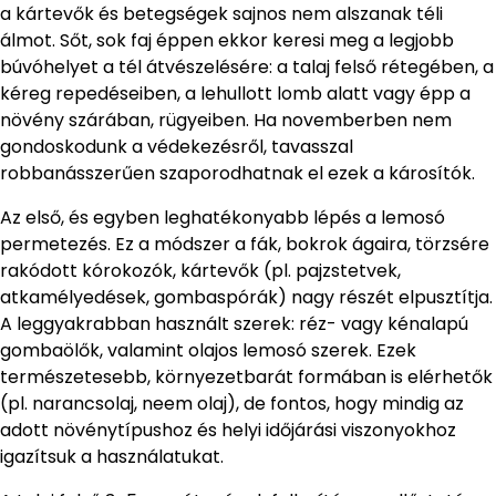
a kártevők és betegségek sajnos nem alszanak téli
álmot. Sőt, sok faj éppen ekkor keresi meg a legjobb
búvóhelyet a tél átvészelésére: a talaj felső rétegében, a
kéreg repedéseiben, a lehullott lomb alatt vagy épp a
növény szárában, rügyeiben. Ha novemberben nem
gondoskodunk a védekezésről, tavasszal
robbanásszerűen szaporodhatnak el ezek a károsítók.
Az első, és egyben leghatékonyabb lépés a lemosó
permetezés. Ez a módszer a fák, bokrok ágaira, törzsére
rakódott kórokozók, kártevők (pl. pajzstetvek,
atkamélyedések, gombaspórák) nagy részét elpusztítja.
A leggyakrabban használt szerek: réz- vagy kénalapú
gombaölők, valamint olajos lemosó szerek. Ezek
természetesebb, környezetbarát formában is elérhetők
(pl. narancsolaj, neem olaj), de fontos, hogy mindig az
adott növénytípushoz és helyi időjárási viszonyokhoz
igazítsuk a használatukat.