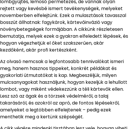
lombgyűjtés, lemosó permetezés, de vannak olyan
rejtett vagy kevésbé ismert tevékenységek, melyeket
novemberben elfelejtünk. Ezek a mulasztások tavasszal
bosszút állhatnak: fagykárok, kártevőinvázió vagy
növénybetegségek formájában. A cikkünk részletesen
bemutatja, melyek ezek a gyakran elfeledett lépések, és
hogyan végezhetjük el őket szakszerűen, akár
kezdőként, akár profi kertészként.
Az olvasó nemcsak a legfontosabb tennivalókat ismeri
meg, hanem hasznos tippeket, konkrét példákat és
gyakorlati útmutatókat is kap. Megbeszéljük, milyen
mulcsanyagokat használjunk, hogyan kezeljük a lehullott
lombot, vagy miként védekezzünk a téli kártevők ellen.
Lesz szó az ágak és a törzsek védelméről, a talaj
takarásáról, és azokról az apró, de fontos lépésekről,
amelyeket a legtöbben elfelejtenek – pedig ezek
menthetik meg a kertünk szépségét.
A cikk végére mindenki tisztában lesz vele, hogyan viheti