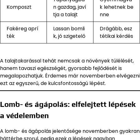
Komposzt
n gazdag, javí
k lehetnek be
tja a talajt
nne
Fakéreg aprí
Lassan bomli
Drágább, esz
ték
k, jó szigetelő
tétikai kérdés
A talajtakarással tehát nemcsak a növények túlélését,
hanem tavaszi egészségét, gyorsabb fejlődését is
megalapozhatjuk. Érdemes már novemberben elvégezni
ezt az egyszerű, de kulcsfontosságú lépést.
Lomb- és ágápolás: elfelejtett lépések
a védelemben
A lomb- és ágápolás jelentősége novemberben gyakran
háttérbe szorul, pedig ezek a lépések nagyban