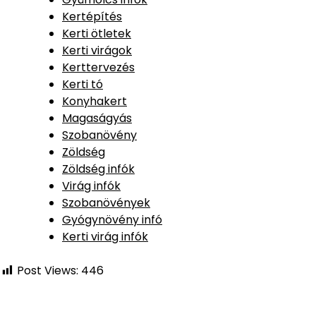
Kertépítés
Kerti ötletek
Kerti virágok
Kerttervezés
Kerti tó
Konyhakert
Magaságyás
Szobanövény
Zöldség
Zöldség infók
Virág infók
Szobanövények
Gyógynövény infó
Kerti virág infók
Post Views:
446