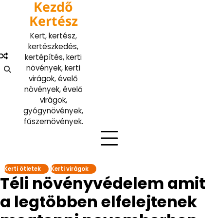
Kezdő
Skip
to
Kertész
content
Kert, kertész,
kertészkedés,
kertépítés, kerti
növények, kerti
virágok, évelő
növények, évelő
virágok,
gyógynövények,
fűszernövények.
Kerti ötletek
Kerti virágok
Téli növényvédelem amit
a legtöbben elfelejtenek