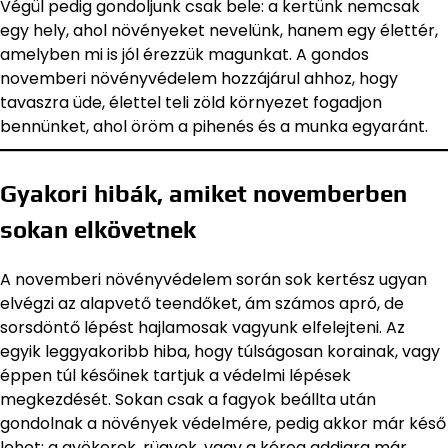
Végül pedig gondoljunk csak bele: a kertünk nemcsak
egy hely, ahol növényeket nevelünk, hanem egy élettér,
amelyben mi is jól érezzük magunkat. A gondos
novemberi növényvédelem hozzájárul ahhoz, hogy
tavaszra üde, élettel teli zöld környezet fogadjon
bennünket, ahol öröm a pihenés és a munka egyaránt.
Gyakori hibák, amiket novemberben
sokan elkövetnek
A novemberi növényvédelem során sok kertész ugyan
elvégzi az alapvető teendőket, ám számos apró, de
sorsdöntő lépést hajlamosak vagyunk elfelejteni. Az
egyik leggyakoribb hiba, hogy túlságosan korainak, vagy
éppen túl későinek tartjuk a védelmi lépések
megkezdését. Sokan csak a fagyok beállta után
gondolnak a növények védelmére, pedig akkor már késő
lehet: a gyökerek, rügyek, vagy a kéreg addigra már