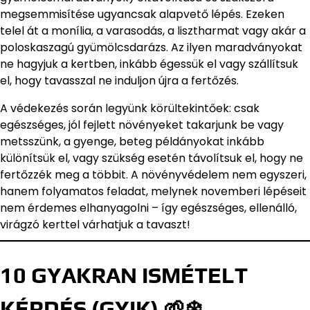
megsemmisítése ugyancsak alapvető lépés. Ezeken
telel át a monília, a varasodás, a lisztharmat vagy akár a
poloskaszagú gyümölcsdarázs. Az ilyen maradványokat
ne hagyjuk a kertben, inkább égessük el vagy szállítsuk
el, hogy tavasszal ne induljon újra a fertőzés.
A védekezés során legyünk körültekintőek: csak
egészséges, jól fejlett növényeket takarjunk be vagy
metsszünk, a gyenge, beteg példányokat inkább
különítsük el, vagy szükség esetén távolítsuk el, hogy ne
fertőzzék meg a többit. A növényvédelem nem egyszeri,
hanem folyamatos feladat, melynek novemberi lépéseit
nem érdemes elhanyagolni – így egészséges, ellenálló,
virágzó kerttel várhatjuk a tavaszt!
10 GYAKRAN ISMÉTELT
KÉRDÉS (GYIK) 🌱❄️