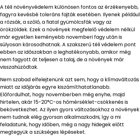
A téli növényvédelem különösen fontos az érzékenyebb,
fagyra kevésbé toleráns fajták esetében. Ilyenek például
a rózsák, a szőlő, a fiatal gyümölcsfák vagy az
örökzöldek. Ezek a növények megfelelő védelem nélkül
már egyetlen keményebb novemberi fagy után is
súlyosan károsodhatnak. A szakszerű téli védelem pont
ebben az időszakban a leghatékonyabb, amikor még
nem fagyott át teljesen a talaj, de a növények már
visszahúzódtak.
Nem szabad elfelejtenünk azt sem, hogy a klímaváltozás
miatt az időjárás egyre kiszámíthatatlanabb.
Előfordulhat, hogy novemberben még enyhe, majd
hirtelen, akár 15-20°C-os hőmérséklet-csökkenés is
bekövetkezhet. Az ilyen gyors változásokhoz a növények
nem tudnak elég gyorsan alkalmazkodni, így a mi
feladatunk, hogy időben, még a nagy hidegek előtt
megtegyük a szükséges lépéseket.