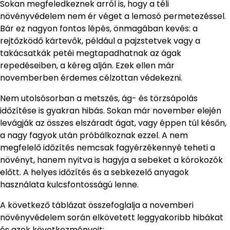
Sokan megfeledkeznek arról is, hogy a téli
növényvédelem nem ér véget a lemosó permetezéssel.
Bár ez nagyon fontos lépés, önmagában kevés: a
rejtőzködő kártevők, például a pajzstetvek vagy a
takácsatkák petéi megtapadhatnak az ágak
repedéseiben, a kéreg alján. Ezek ellen már
novemberben érdemes célzottan védekezni.
Nem utolsósorban a metszés, ág- és törzsápolás
időzítése is gyakran hibás. Sokan már november elején
levágják az összes elszáradt ágat, vagy éppen túl későn,
a nagy fagyok után próbálkoznak ezzel. A nem
megfelelő időzítés nemcsak fagyérzékennyé teheti a
növényt, hanem nyitva is hagyja a sebeket a kórokozók
előtt. A helyes időzítés és a sebkezelő anyagok
használata kulcsfontosságú lenne.
A következő táblázat összefoglalja a novemberi
növényvédelem során elkövetett leggyakoribb hibákat
és azok következményeit: