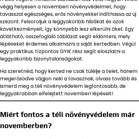
végig helyesen a novemberi növényvédelmet, hogy
tavasszal egészséges, erős növényekkel indíthassa az új
szezont. Felsoroljuk a leggyakoribb hibákat és azok
következményeit, így könnyebb lesz elkerülni őket. Egy
átlátható, összefoglaló táblázat segít eldönteni, mely
lépéseket érdemes alkalmazni a saját kertedben. Végül
egy praktikus, tízpontos GYIK rész segít eloszlatni a
leggyakoribb bizonytalanságokat.
Ha szeretnéd, hogy kerted ne csak túlélje a telet, hanem
megerősödve vágjon neki a tavasznak, olvass tovább és
ismerd meg a téli növényvédelem legfontosabb, de
leggyakrabban elfelejtett novemberi lépéseit!
Miért fontos a téli növényvédelem már
novemberben?