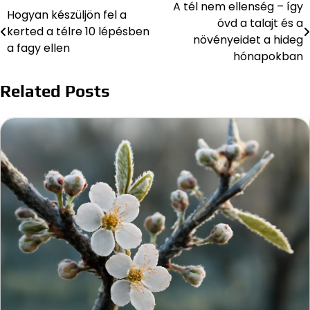
A tél nem ellenség – így
Bejegyzés
Hogyan készüljön fel a
óvd a talajt és a
kerted a télre 10 lépésben
navigáció
növényeidet a hideg
a fagy ellen
hónapokban
Related Posts