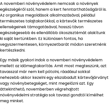
A novemberi növényvédelem nemcsak a növények
egészségéről szól, hanem a kert fenntarthatóságáról is.
Az organikus megoldások alkalmazásával, például
természetes talajtakarókkal, a kártevők természetes
ellenségeinek támogatásával, hosszú távon
egészségesebb és ellenállóbb ökoszisztémát alakítunk
ki saját kertünkben. Ez különösen fontos, ha
vegyszermentesen, környezetbarát módon szeretnénk
kertészkedni.
Egy másik gyakori indok a novemberi növényvédelem
mellett az időmegtakarítás. Amit most megteszünk, azt
tavasszal már nem kell pótolni, ráadásul sokkal
nehezebb akkor kezelni egy elszabadult kártevőjárványt
vagy növénybetegséget, mint megelőzni azt. Egy
áttekinthető, novemberben végrehajtott
növényvédelmi stratégia sok tavaszi gondtól kímélhet
meg minket.