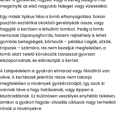
megsínylik az első nagyobb hideget vagy vizesedést.
Egy másik tipikus hiba a lomb elhanyagolása. Sokan
pusztán esztétikai okokból gereblyézik össze, vagy
hagyják a kertben a lehullott lombot. Pedig a lomb
nemcsak tápanyagforrás, hanem rejtekhely is lehet
gombás betegségek, kártevők – például csigák, atkák,
tripszek – számára. Ha nem kezeljük megfelelően, a
lomb alatt telelő kórokozók tavasszal gyorsan
elszaporodnak, és elárasztják a kertet.
A talajvédelem is gyakran elmarad vagy félvállról van
véve. A kertészek jelentős része nem takarja
megfelelően a növények gyökérzónáját, így azok ki
vannak téve a fagy hatásainak, vagy éppen a
kiszáradásnak. Ez különösen veszélyes enyhébb teleken,
amikor a gyakori fagyás-olvadás ciklusok nagy terhelést
rónak a növényekre.