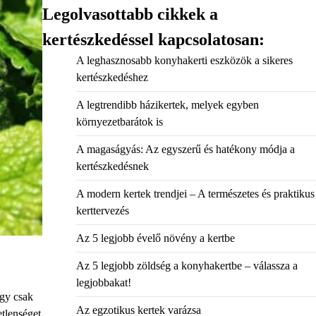
Legolvasottabb cikkek a
kertészkedéssel kapcsolatosan:
A leghasznosabb konyhakerti eszközök a sikeres
kertészkedéshez
A legtrendibb házikertek, melyek egyben
környezetbarátok is
A magaságyás: Az egyszerű és hatékony módja a
kertészkedésnek
A modern kertek trendjei – A természetes és praktikus
kerttervezés
Az 5 legjobb évelő növény a kertbe
Az 5 legjobb zöldség a konyhakertbe – válassza a
legjobbakat!
agy csak
Az egzotikus kertek varázsa
etlenséget