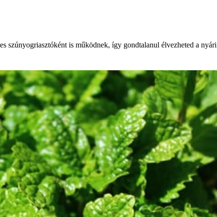
s szúnyogriasztóként is működnek, így gondtalanul élvezheted a nyári 