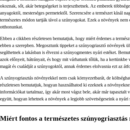
okoznak, sőt, akár betegségeket is terjeszthetnek. Az emberek többség
anyagoktól, mesterséges permetektől. Szerencsére a természet kínál n
természetes módon tartják távol a szúnyogokat. Ezek a növények nem cs
otthonunkat.
Ebben a cikkben részletesen bemutatjuk, hogy miért érdemes a termés
ebben a szerepben. Megosztunk tippeket a szúnyogriasztó növények ül
segíthetnek a lakásban is élvezni a szúnyogmentes nyári estéket. Bemut
azok előnyeit, hátrányait, és hogy mit várhatunk tőlük, ha a kertünkbe
magát és családját a szúnyogoktól, annak érdemes elolvasnia ezt az átf
A szúnyogriasztás növényekkel nem csak környezetbarát, de költséghaték
részletesen bemutatjuk, hogyan használhatod ki ezeknek a növényekne
információkat tartalmaz, így akár most vágsz bele, akár már tapasztalt 
együtt, hogyan lehetnek a növények a legjobb szövetségeseink a nyári 
Miért fontos a természetes szúnyogriasztás