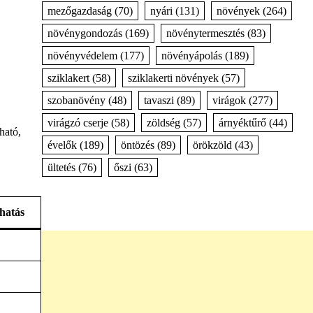
mezőgazdaság
(70)
nyári
(131)
növények
(264)
növénygondozás
(169)
növénytermesztés
(83)
növényvédelem
(177)
növényápolás
(189)
sziklakert
(58)
sziklakerti növények
(57)
szobanövény
(48)
tavaszi
(89)
virágok
(277)
virágzó cserje
(58)
zöldség
(57)
árnyéktűrő
(44)
ható,
évelők
(189)
öntözés
(89)
örökzöld
(43)
ültetés
(76)
őszi
(63)
hatás