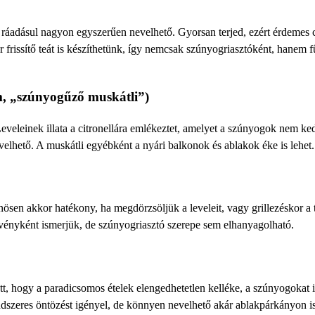
t, ráadásul nagyon egyszerűen nevelhető. Gyorsan terjed, ezért érdemes
ár frissítő teát is készíthetünk, így nemcsak szúnyogriasztóként, hanem 
m, „szúnyogűző muskátli”)
Leveleinek illata a citronellára emlékeztet, amelyet a szúnyogok nem ke
velhető. A muskátli egyébként a nyári balkonok és ablakok éke is lehet.
önösen akkor hatékony, ha megdörzsöljük a leveleit, vagy grillezéskor a 
övényként ismerjük, de szúnyogriasztó szerepe sem elhanyagolható.
, hogy a paradicsomos ételek elengedhetetlen kelléke, a szúnyogokat i
rendszeres öntözést igényel, de könnyen nevelhető akár ablakpárkányon is