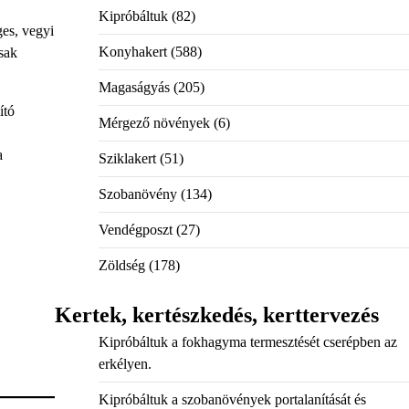
Kipróbáltuk
(82)
ges, vegyi
Konyhakert
(588)
osak
Magaságyás
(205)
ító
Mérgező növények
(6)
a
Sziklakert
(51)
Szobanövény
(134)
Vendégposzt
(27)
Zöldség
(178)
Kertek, kertészkedés, kerttervezés
Kipróbáltuk a fokhagyma termesztését cserépben az
erkélyen.
Kipróbáltuk a szobanövények portalanítását és