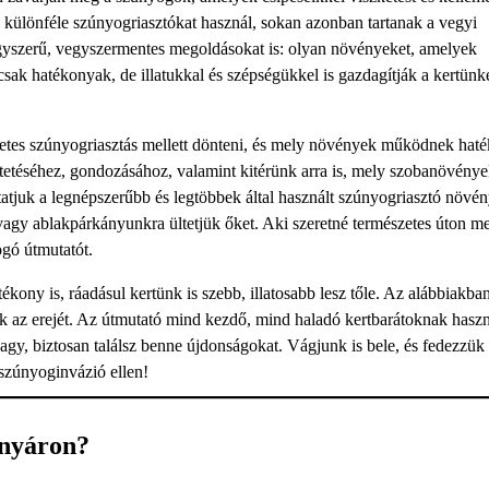
e különféle szúnyogriasztókat használ, sokan azonban tartanak a vegyi
agyszerű, vegyszermentes megoldásokat is: olyan növényeket, amelyek
ak hatékonyak, de illatukkal és szépségükkel is gazdagítják a kertünk
zetes szúnyogriasztás mellett dönteni, és mely növények működnek hat
tetéséhez, gondozásához, valamint kitérünk arra is, mely szobanövény
atjuk a legnépszerűbb és legtöbbek által használt szúnyogriasztó növén
 vagy ablakpárkányunkra ültetjük őket. Aki szeretné természetes úton m
ogó útmutatót.
ony is, ráadásul kertünk is szebb, illatosabb lesz tőle. Az alábbiakba
k az erejét. Az útmutató mind kezdő, mind haladó kertbarátoknak hasz
vagy, biztosan találsz benne újdonságokat. Vágjunk is bele, és fedezzük 
szúnyoginvázió ellen!
 nyáron?