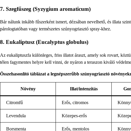
7.
Szegfűszeg (Syzygium aromaticum)
Bár nálunk inkább fűszerként ismert, dézsában nevelhető, és illata szi
párologtatóban vagy természetes szúnyogriasztó spray-khez.
8.
Eukaliptusz (Eucalyptus globulus)
Az eukaliptuszfa különleges, friss illatot áraszt, amely sok rovart, köz
télen fagymentes helyre kell vinni, de nyáron a teraszon kiváló védelme
Összehasonlító táblázat a legnépszerűbb szúnyogriasztó növényekr
Növény
Illat/intenzitás
Gon
Citromfű
Erős, citromos
Könny
Levendula
Közepes-erős
Közep
Borsmenta
Erős, mentolos
Könny