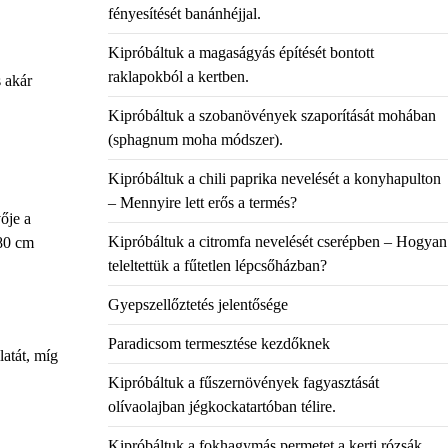
fényesítését banánhéjjal.
Kipróbáltuk a magaságyás építését bontott
raklapokból a kertben.
s akár
Kipróbáltuk a szobanövények szaporítását mohában
(sphagnum moha módszer).
Kipróbáltuk a chili paprika nevelését a konyhapulton
– Mennyire lett erős a termés?
ője a
Kipróbáltuk a citromfa nevelését cserépben – Hogyan
-80 cm
teleltettük a fűtetlen lépcsőházban?
Gyepszellőztetés jelentősége
Paradicsom termesztése kezdőknek
latát, míg
Kipróbáltuk a fűszernövények fagyasztását
olívaolajban jégkockatartóban télire.
Kipróbáltuk a fokhagymás permetet a kerti rózsák