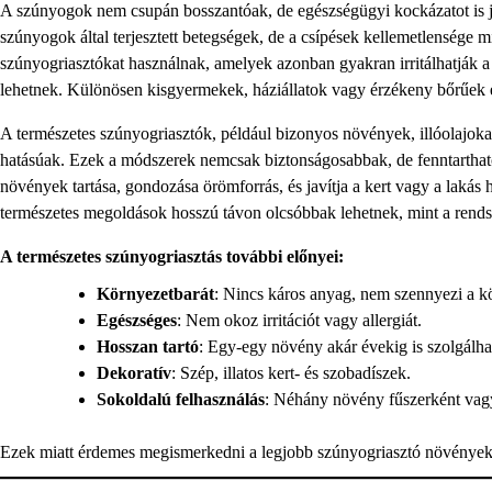
A szúnyogok nem csupán bosszantóak, de egészségügyi kockázatot is 
szúnyogok által terjesztett betegségek, de a csípések kellemetlensége
szúnyogriasztókat használnak, amelyek azonban gyakran irritálhatják a b
lehetnek. Különösen kisgyermekek, háziállatok vagy érzékeny bőrűek e
A természetes szúnyogriasztók, például bizonyos növények, illóolajok
hatásúak. Ezek a módszerek nemcsak biztonságosabbak, de fenntarthatób
növények tartása, gondozása örömforrás, és javítja a kert vagy a lakás
természetes megoldások hosszú távon olcsóbbak lehetnek, mint a rendsz
A természetes szúnyogriasztás további előnyei:
Környezetbarát
: Nincs káros anyag, nem szennyezi a k
Egészséges
: Nem okoz irritációt vagy allergiát.
Hosszan tartó
: Egy-egy növény akár évekig is szolgálha
Dekoratív
: Szép, illatos kert- és szobadíszek.
Sokoldalú felhasználás
: Néhány növény fűszerként vagy
Ezek miatt érdemes megismerkedni a legjobb szúnyogriasztó növényekke