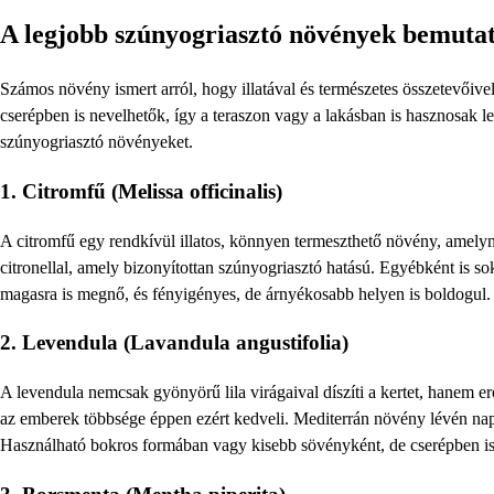
A legjobb szúnyogriasztó növények bemuta
Számos növény ismert arról, hogy illatával és természetes összetevőive
cserépben is nevelhetők, így a teraszon vagy a lakásban is hasznosak 
szúnyogriasztó növényeket.
1.
Citromfű (Melissa officinalis)
A citromfű egy rendkívül illatos, könnyen termeszthető növény, amelynek
citronellal, amely bizonyítottan szúnyogriasztó hatású. Egyébként is so
magasra is megnő, és fényigényes, de árnyékosabb helyen is boldogul.
2.
Levendula (Lavandula angustifolia)
A levendula nemcsak gyönyörű lila virágaival díszíti a kertet, hanem erő
az emberek többsége éppen ezért kedveli. Mediterrán növény lévén nap
Használható bokros formában vagy kisebb sövényként, de cserépben is