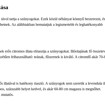
tása
l távol tartja a szúnyogokat. Ezek közül néhányat könnyű beszerezni, é
lehetnek. Az alábbiakban bemutatjuk a legismertebb és leghatékonyabb
 erős citromos illata elriasztja a szúnyogokat. Illóolajának fő összetev
krétűen felhasználható: teának, fűszernek is kiváló. A citromfű akár 70
s illatával is hatékony riasztó. A szúnyogok nem szeretik a levendula il
os, szárazabb helyet kedvel, és akár 60-80 cm magasra is megnőhet.
 mutatós.