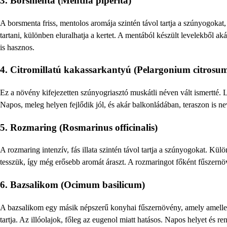
3.
Borsmenta (Mentha piperita)
A borsmenta friss, mentolos aromája szintén távol tartja a szúnyogoka
tartani, különben eluralhatja a kertet. A mentából készült levelekből ak
is hasznos.
4.
Citromillatú kakassarkantyú (Pelargonium citrosu
Ez a növény kifejezetten szúnyogriasztó muskátli néven vált ismertté. 
Napos, meleg helyen fejlődik jól, és akár balkonládában, teraszon is ne
5.
Rozmaring (Rosmarinus officinalis)
A rozmaring intenzív, fás illata szintén távol tartja a szúnyogokat. Kül
tesszük, így még erősebb aromát áraszt. A rozmaringot főként fűszern
6.
Bazsalikom (Ocimum basilicum)
A bazsalikom egy másik népszerű konyhai fűszernövény, amely amellett
tartja. Az illóolajok, főleg az eugenol miatt hatásos. Napos helyet és 