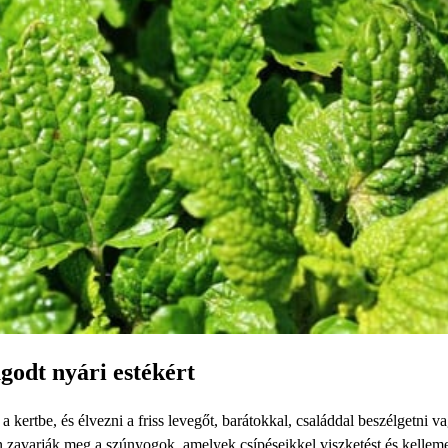
godt nyári estékért
a kertbe, és élvezni a friss levegőt, barátokkal, családdal beszélgetni v
ran zavarják meg a szúnyogok, amelyek csípéseikkel viszketést és kellem