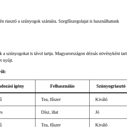
ntén riasztó a szúnyogok számára. Szegfűszegolajat is használhatunk
tük a szúnyogokat is távol tartja. Magyarországon dézsás növényként tart
t nyújt.
ől:
dozási igény
Felhasználás
Szúnyogriasztó 
ű
Tea, fűszer
Kiváló
es
Dísz, illat
Jó
ű
Tea, fűszer
Kiváló