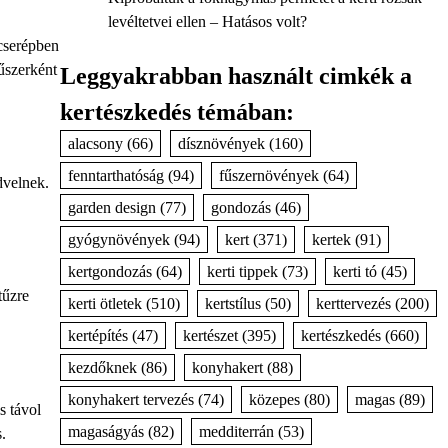
levéltetvei ellen – Hatásos volt?
 cserépben
fűszerként
Leggyakrabban használt cimkék a
kertészkedés témában:
alacsony
(66)
dísznövények
(160)
fenntarthatóság
(94)
fűszernövények
(64)
dvelnek.
garden design
(77)
gondozás
(46)
gyógynövények
(94)
kert
(371)
kertek
(91)
kertgondozás
(64)
kerti tippek
(73)
kerti tó
(45)
tűzre
kerti ötletek
(510)
kertstílus
(50)
kerttervezés
(200)
kertépítés
(47)
kertészet
(395)
kertészkedés
(660)
kezdőknek
(86)
konyhakert
(88)
konyhakert tervezés
(74)
közepes
(80)
magas
(89)
s távol
magaságyás
(82)
medditerrán
(53)
.