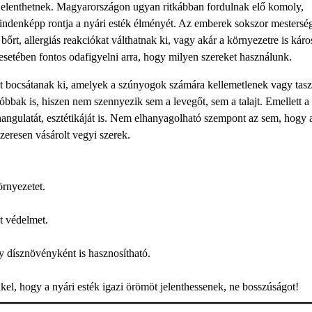
jelenthetnek. Magyarországon ugyan ritkábban fordulnak elő komoly,
 mindenképp rontja a nyári esték élményét. Az emberek sokszor mestersé
őrt, allergiás reakciókat válthatnak ki, vagy akár a környezetre is kár
setében fontos odafigyelni arra, hogy milyen szereket használunk.
at bocsátanak ki, amelyek a szúnyogok számára kellemetlenek vagy tasz
bak is, hiszen nem szennyezik sem a levegőt, sem a talajt. Emellett a
 hangulatát, esztétikáját is. Nem elhanyagolható szempont az sem, hogy 
eresen vásárolt vegyi szerek.
örnyezetet.
t védelmet.
 dísznövényként is hasznosítható.
l, hogy a nyári esték igazi örömöt jelenthessenek, ne bosszúságot!