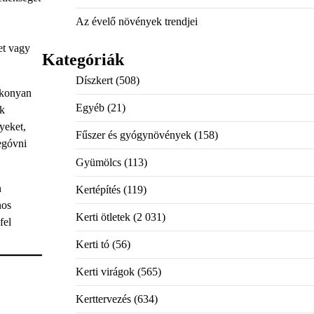
Az évelő növények trendjei
et vagy
Kategóriák
Díszkert
(508)
ékonyan
Egyéb
(21)
ek
yeket,
Fűszer és gyógynövények
(158)
egóvni
Gyümölcs
(113)
n
Kertépítés
(119)
nos
Kerti ötletek
(2 031)
fel
Kerti tó
(56)
Kerti virágok
(565)
Kerttervezés
(634)