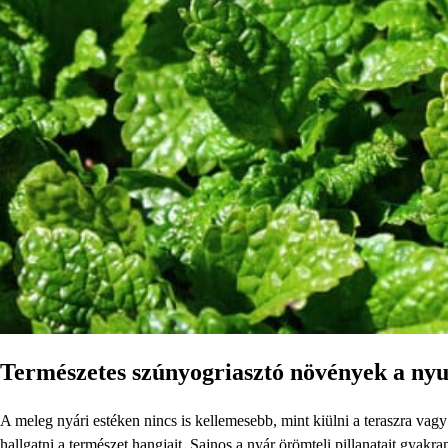
Természetes szúnyogriasztó növények a nyu
A meleg nyári estéken nincs is kellemesebb, mint kiülni a teraszra vagy 
hallgatni a természet hangjait. Sajnos a nyár örömteli pillanatait gyak