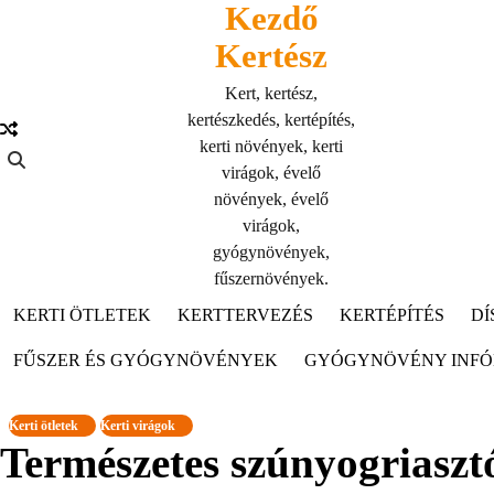
Kezdő
Skip
to
Kertész
content
Kert, kertész,
kertészkedés, kertépítés,
kerti növények, kerti
virágok, évelő
növények, évelő
virágok,
gyógynövények,
fűszernövények.
KERTI ÖTLETEK
KERTTERVEZÉS
KERTÉPÍTÉS
DÍ
FŰSZER ÉS GYÓGYNÖVÉNYEK
GYÓGYNÖVÉNY INF
Kerti ötletek
Kerti virágok
Természetes szúnyogriaszt