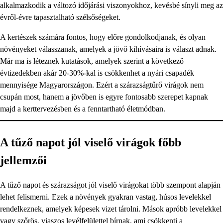
alkalmazkodik a változó időjárási viszonyokhoz, kevésbé sínyli meg az
évről-évre tapasztalható szélsőségeket.
A kertészek számára fontos, hogy előre gondolkodjanak, és olyan
növényeket válasszanak, amelyek a jövő kihívásaira is választ adnak.
Már ma is léteznek kutatások, amelyek szerint a következő
évtizedekben akár 20-30%-kal is csökkenhet a nyári csapadék
mennyisége Magyarországon. Ezért a szárazságtűrő virágok nem
csupán most, hanem a jövőben is egyre fontosabb szerepet kapnak
majd a kerttervezésben és a fenntartható életmódban.
A tűző napot jól viselő virágok főbb
jellemzői
A tűző napot és szárazságot jól viselő virágokat több szempont alapján
lehet felismerni. Ezek a növények gyakran vastag, húsos levelekkel
rendelkeznek, amelyek képesek vizet tárolni. Mások apróbb levelekkel
vagy szőrös, viaszos levélfelülettel bírnak, ami csökkenti a