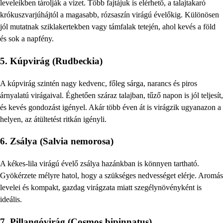
leveleikben tárolják a vizet. Több fajtájuk is elérhető, a talajtakaró
krókuszvarjúhájtól a magasabb, rózsaszín virágú évelőkig. Különösen
jól mutatnak sziklakertekben vagy támfalak tetején, ahol kevés a föld
és sok a napfény.
5. Kúpvirág (Rudbeckia)
A kúpvirág szintén nagy kedvenc, főleg sárga, narancs és piros
árnyalatú virágaival. Éghetően száraz talajban, tűző napon is jól teljesít,
és kevés gondozást igényel. Akár több éven át is virágzik ugyanazon a
helyen, az átültetést ritkán igényli.
6. Zsálya (Salvia nemorosa)
A kékes-lila virágú évelő zsálya hazánkban is könnyen tartható.
Gyökérzete mélyre hatol, hogy a szükséges nedvességet elérje. Aromás
levelei és kompakt, gazdag virágzata miatt szegélynövényként is
ideális.
7. Pillangóvirág (Cosmos bipinnatus)