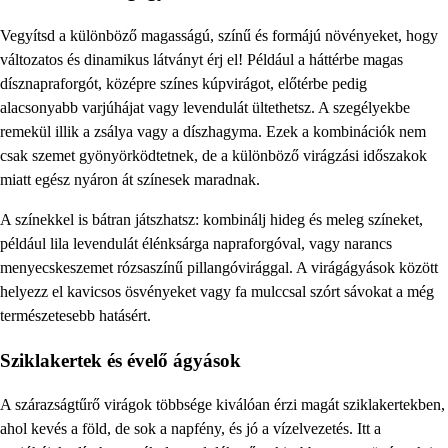
Vegyítsd a különböző magasságú, színű és formájú növényeket, hogy
változatos és dinamikus látványt érj el! Például a háttérbe magas
dísznapraforgót, középre színes kúpvirágot, előtérbe pedig
alacsonyabb varjúhájat vagy levendulát ültethetsz. A szegélyekbe
remekül illik a zsálya vagy a díszhagyma. Ezek a kombinációk nem
csak szemet gyönyörködtetnek, de a különböző virágzási időszakok
miatt egész nyáron át színesek maradnak.
A színekkel is bátran játszhatsz: kombinálj hideg és meleg színeket,
például lila levendulát élénksárga napraforgóval, vagy narancs
menyecskeszemet rózsaszínű pillangóvirággal. A virágágyások között
helyezz el kavicsos ösvényeket vagy fa mulccsal szórt sávokat a még
természetesebb hatásért.
Sziklakertek és évelő ágyások
A szárazságtűrő virágok többsége kiválóan érzi magát sziklakertekben,
ahol kevés a föld, de sok a napfény, és jó a vízelvezetés. Itt a