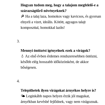
Hogyan tudom meg, hogy a talajom megfelelő-e a
szárazságtűrő növényeknek?
🔎 Ha a talaj laza, homokos vagy kavicsos, és gyorsan
elnyeli a vizet, ideális. Kötött, agyagos talajt
komposzttal, homokkal lazíts!
Mennyi öntözést igényelnek ezek a virágok?
💧 Az első évben érdemes rendszeresebben öntözni,
később elég hosszabb időközönként, de akkor
bőségesen.
Telepíthetek ilyen virágokat árnyékos helyre is?
🌤️ Leginkább napos helyen érzik jól magukat,
árnyékban kevésbé fejlődnek, vagy nem virágoznak.