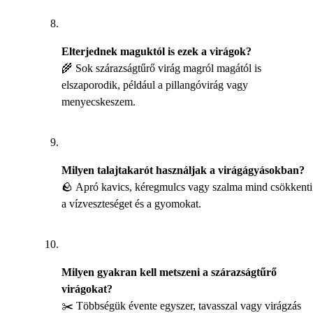
Elterjednek maguktól is ezek a virágok?
🌾 Sok szárazságtűrő virág magról magától is
elszaporodik, például a pillangóvirág vagy
menyecskeszem.
Milyen talajtakarót használjak a virágágyásokban?
🪨 Apró kavics, kéregmulcs vagy szalma mind csökkenti
a vízveszteséget és a gyomokat.
Milyen gyakran kell metszeni a szárazságtűrő
virágokat?
✂️ Többségük évente egyszer, tavasszal vagy virágzás