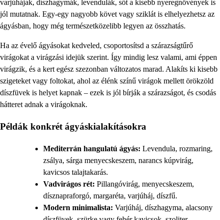
varjúhájak, díszhagymák, levendulák, sőt a kisebb nyeregnövények is
jól mutatnak. Egy-egy nagyobb követ vagy sziklát is elhelyezhetsz az
ágyásban, hogy még természetközelibb legyen az összhatás.
Ha az évelő ágyásokat kedveled, csoportosítsd a szárazságtűrő
virágokat a virágzási idejük szerint. Így mindig lesz valami, ami éppen
virágzik, és a kert egész szezonban változatos marad. Alakíts ki kisebb
szigeteket vagy foltokat, ahol az élénk színű virágok mellett örökzöld
díszfüvek is helyet kapnak – ezek is jól bírják a szárazságot, és csodás
hátteret adnak a virágoknak.
Példák konkrét ágyáskialakításokra
Mediterrán hangulatú ágyás:
Levendula, rozmaring,
zsálya, sárga menyecskeszem, narancs kúpvirág,
kavicsos talajtakarás.
Vadvirágos rét:
Pillangóvirág, menyecskeszem,
dísznapraforgó, margaréta, varjúháj, díszfű.
Modern minimalista:
Varjúháj, díszhagyma, alacsony
díszfüvek, szürke vagy fehér kavicsok, szoliter