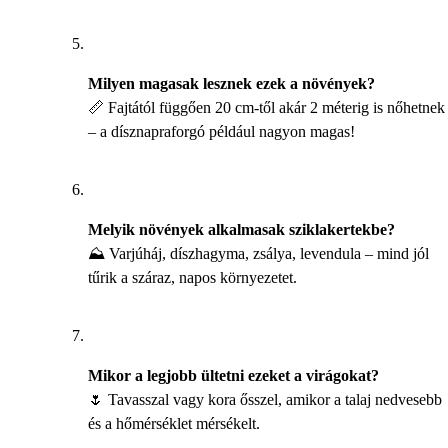
Milyen magasak lesznek ezek a növények?
📏 Fajtától függően 20 cm-től akár 2 méterig is nőhetnek
– a dísznapraforgó például nagyon magas!
Melyik növények alkalmasak sziklakertekbe?
⛰️ Varjúháj, díszhagyma, zsálya, levendula – mind jól
tűrik a száraz, napos környezetet.
Mikor a legjobb ültetni ezeket a virágokat?
🌷 Tavasszal vagy kora ősszel, amikor a talaj nedvesebb
és a hőmérséklet mérsékelt.