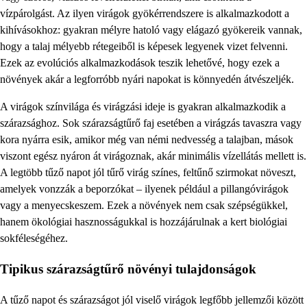
vízpárolgást. Az ilyen virágok gyökérrendszere is alkalmazkodott a
kihívásokhoz: gyakran mélyre hatoló vagy elágazó gyökereik vannak,
hogy a talaj mélyebb rétegeiből is képesek legyenek vizet felvenni.
Ezek az evolúciós alkalmazkodások teszik lehetővé, hogy ezek a
növények akár a legforróbb nyári napokat is könnyedén átvészeljék.
A virágok színvilága és virágzási ideje is gyakran alkalmazkodik a
szárazsághoz. Sok szárazságtűrő faj esetében a virágzás tavaszra vagy
kora nyárra esik, amikor még van némi nedvesség a talajban, mások
viszont egész nyáron át virágoznak, akár minimális vízellátás mellett is.
A legtöbb tűző napot jól tűrő virág színes, feltűnő szirmokat növeszt,
amelyek vonzzák a beporzókat – ilyenek például a pillangóvirágok
vagy a menyecskeszem. Ezek a növények nem csak szépségükkel,
hanem ökológiai hasznosságukkal is hozzájárulnak a kert biológiai
sokféleségéhez.
Tipikus szárazságtűrő növényi tulajdonságok
A tűző napot és szárazságot jól viselő virágok legfőbb jellemzői között