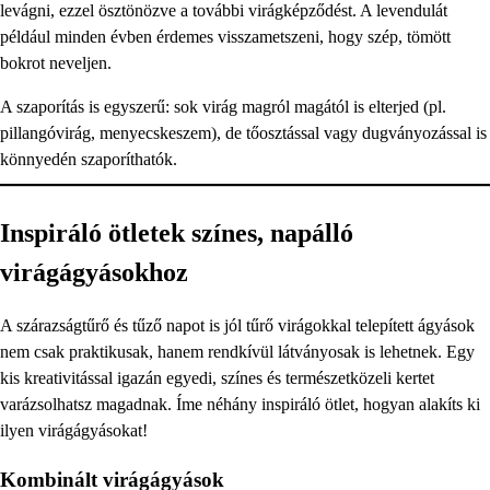
levágni, ezzel ösztönözve a további virágképződést. A levendulát
például minden évben érdemes visszametszeni, hogy szép, tömött
bokrot neveljen.
A szaporítás is egyszerű: sok virág magról magától is elterjed (pl.
pillangóvirág, menyecskeszem), de tőosztással vagy dugványozással is
könnyedén szaporíthatók.
Inspiráló ötletek színes, napálló
virágágyásokhoz
A szárazságtűrő és tűző napot is jól tűrő virágokkal telepített ágyások
nem csak praktikusak, hanem rendkívül látványosak is lehetnek. Egy
kis kreativitással igazán egyedi, színes és természetközeli kertet
varázsolhatsz magadnak. Íme néhány inspiráló ötlet, hogyan alakíts ki
ilyen virágágyásokat!
Kombinált virágágyások