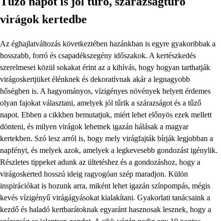
Tűző napot is jól tűrő, szárazságtűrő
virágok kertedbe
Az éghajlatváltozás következtében hazánkban is egyre gyakoribbak a
hosszabb, forró és csapadékszegény időszakok. A kertészkedés
szerelmesei közül sokakat érint az a kihívás, hogy hogyan tarthatják
virágoskertjüket élénknek és dekoratívnak akár a legnagyobb
hőségben is. A hagyományos, vízigényes növények helyett érdemes
olyan fajokat választani, amelyek jól tűrik a szárazságot és a tűző
napot. Ebben a cikkben bemutatjuk, miért lehet előnyös ezek mellett
dönteni, és milyen virágok lehetnek igazán hálásak a magyar
kertekben. Szó lesz arról is, hogy mely virágfajták bírják legjobban a
napfényt, és melyek azok, amelyek a legkevesebb gondozást igénylik.
Részletes tippeket adunk az ültetéshez és a gondozáshoz, hogy a
virágoskerted hosszú ideig ragyogóan szép maradjon. Külön
inspirációkat is hozunk arra, miként lehet igazán színpompás, mégis
kevés vízigényű virágágyásokat kialakítani. Gyakorlati tanácsaink a
kezdő és haladó kertbarátoknak egyaránt hasznosak lesznek, hogy a