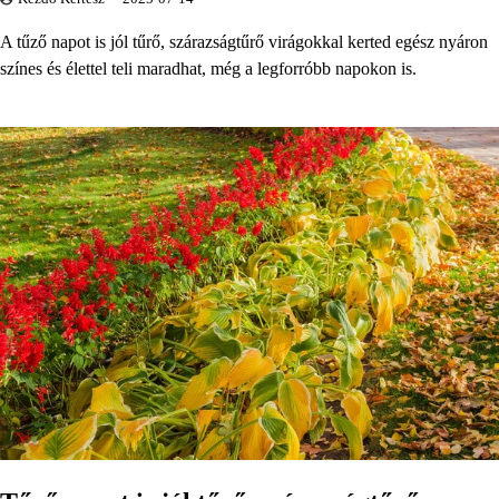
A tűző napot is jól tűrő, szárazságtűrő virágokkal kerted egész nyáron
színes és élettel teli maradhat, még a legforróbb napokon is.