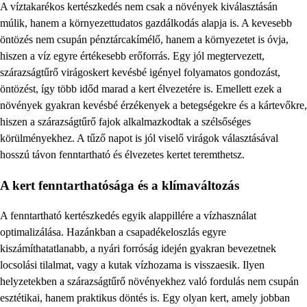
A víztakarékos kertészkedés nem csak a növények kiválasztásán
múlik, hanem a környezettudatos gazdálkodás alapja is. A kevesebb
öntözés nem csupán pénztárcakímélő, hanem a környezetet is óvja,
hiszen a víz egyre értékesebb erőforrás. Egy jól megtervezett,
szárazságtűrő virágoskert kevésbé igényel folyamatos gondozást,
öntözést, így több időd marad a kert élvezetére is. Emellett ezek a
növények gyakran kevésbé érzékenyek a betegségekre és a kártevőkre,
hiszen a szárazságtűrő fajok alkalmazkodtak a szélsőséges
körülményekhez. A tűző napot is jól viselő virágok választásával
hosszú távon fenntartható és élvezetes kertet teremthetsz.
A kert fenntarthatósága és a klímaváltozás
A fenntartható kertészkedés egyik alappillére a vízhasználat
optimalizálása. Hazánkban a csapadékeloszlás egyre
kiszámíthatatlanabb, a nyári forróság idején gyakran bevezetnek
locsolási tilalmat, vagy a kutak vízhozama is visszaesik. Ilyen
helyzetekben a szárazságtűrő növényekhez való fordulás nem csupán
esztétikai, hanem praktikus döntés is. Egy olyan kert, amely jobban