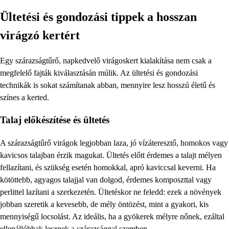
Ültetési és gondozási tippek a hosszan
virágzó kertért
Egy szárazságtűrő, napkedvelő virágoskert kialakítása nem csak a
megfelelő fajták kiválasztásán múlik. Az ültetési és gondozási
technikák is sokat számítanak abban, mennyire lesz hosszú életű és
színes a kerted.
Talaj előkészítése és ültetés
A szárazságtűrő virágok legjobban laza, jó vízáteresztő, homokos vagy
kavicsos talajban érzik magukat. Ültetés előtt érdemes a talajt mélyen
fellazítani, és szükség esetén homokkal, apró kaviccsal keverni. Ha
kötöttebb, agyagos talajjal van dolgod, érdemes komposzttal vagy
perlittel lazítani a szerkezetén. Ültetéskor ne feledd: ezek a növények
jobban szeretik a kevesebb, de mély öntözést, mint a gyakori, kis
mennyiségű locsolást. Az ideális, ha a gyökerek mélyre nőnek, ezáltal
ellenállóbbak lesznek a szárazsággal szemben.