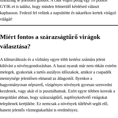
szárazság se jelentsen gondot. A cikk végén pedig egy 10 pontos
GYIK-et is találsz, hogy minden felmerülő kérdésed választ
kaphasson. Fedezd fel velünk a napsütötte és takarékos kertek virágzó
világát!
Miért fontos a szárazságtűrő virágok
választása?
A klímaváltozás és a vízhiány egyre több kertész számára jelent
kihívást a növénygondozásban. A hazai nyarak már nem ritkán extrém
melegek, gyakoriak a tartós aszályos időszakok, amikor a csapadék
mennyisége jelentősen elmarad az átlagostól. Ilyenkor a
hagyományosan népszerű, vízigényes növények gyorsan szenvedni
kezdenek, vagy akár el is pusztulhatnak. Ezért egyre többen keresik a
megoldást abban, hogy szárazságtűrő, napfénykedvelő virágokat
telepítenek kertjükbe. Ez nemcsak a növények túlélését segíti elő,
hanem jelentős vízmegtakarítást is eredményez.