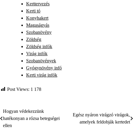
Kerttervezés
Kerti tó
Konyhakert
Magaságyás
Szobanövény
Zöldség
Zöldség infók
Virág infók
Szobanövények
Gyógynövény infó
Kerti virág infók
Post Views:
1 178
Hogyan védekezzünk
Bejegyzés
Egész nyáron virágzó virágok,
hatékonyan a rózsa betegségei
amelyek feldobják kertedet
navigáció
ellen