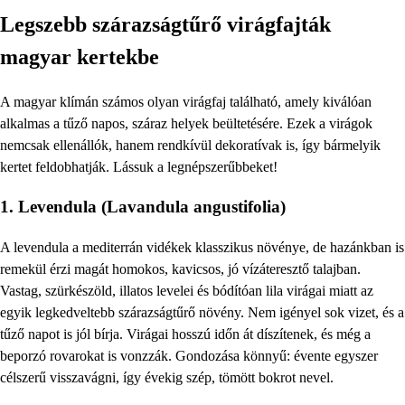
Legszebb szárazságtűrő virágfajták
magyar kertekbe
A magyar klímán számos olyan virágfaj található, amely kiválóan
alkalmas a tűző napos, száraz helyek beültetésére. Ezek a virágok
nemcsak ellenállók, hanem rendkívül dekoratívak is, így bármelyik
kertet feldobhatják. Lássuk a legnépszerűbbeket!
1. Levendula (Lavandula angustifolia)
A levendula a mediterrán vidékek klasszikus növénye, de hazánkban is
remekül érzi magát homokos, kavicsos, jó vízáteresztő talajban.
Vastag, szürkészöld, illatos levelei és bódítóan lila virágai miatt az
egyik legkedveltebb szárazságtűrő növény. Nem igényel sok vizet, és a
tűző napot is jól bírja. Virágai hosszú időn át díszítenek, és még a
beporzó rovarokat is vonzzák. Gondozása könnyű: évente egyszer
célszerű visszavágni, így évekig szép, tömött bokrot nevel.