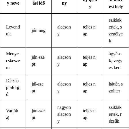
y neve
ási idő
ny
y
ési hely
sziklak
Levend
alacson
teljes n
ertek, s
jún-aug
ula
y
ap
zegélye
k
Menye
ágyáso
jún-sze
alacson
teljes n
cskesze
k, vegy
pt
y
ap
m
es kert
Díszna
júl-sze
alacson
teljes n
háttér, s
praforg
pt
y
ap
zoliter
ó
nagyon
sziklak
Varjúh
jún-sze
teljes n
alacson
ertek, r
áj
pt
ap
y
ézsűk