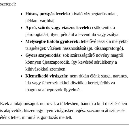
szerepel:
Húsos, pozsgás levelek:
kiváló vízmegtartás miatt,
például varjúháj.
Apró, szőrös vagy viaszos levelek:
csökkentik a
párologtatást, ilyen például a levendula vagy zsálya.
Mélységbe hatoló gyökerek:
lehetővé teszik a mélyebb
talajrétegek vízének hasznosítását (pl. dísznapraforgó).
Gyors szaporodás:
sok szárazságtűrő növény magról
könnyen újraszaporodik, így kevésbé sérülékeny a
kihívásokkal szemben.
Kiemelkedő virágszín:
nem ritkán élénk sárga, narancs,
lila vagy fehér színekkel díszítik a kertet, felhívva
magukra a beporzók figyelmét.
Ezek a tulajdonságok nemcsak a túlélésben, hanem a kert díszítésében
is alapvetők, hiszen egy ilyen virágoskert egész szezonon át színes és
élénk lehet, minimális gondozás mellett.