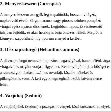
2. Menyecskeszem (Coreopsis)
A menyecskeszem az egyik legstrapabíróbb, hosszan virágzó,
napkedvelő évelő. Sárga, narancs vagy pirosas színben pompázó
virágai egész nyáron díszítenek. Legjobban napos, jó vízáteresztő
talajban fejlődik, és akár hetekig is bírja öntözés nélkül. Magról is
könnyen szaporítható, így gyorsan elterjed a kertben.
3. Dísznapraforgó (Helianthus annuus)
A dísznapraforgó nemcsak impozáns magasságával, hanem élénksárga
virágaival is magára vonja a figyelmet. Rendkívül jól bírja a hőséget és
a szárazságot, ráadásul számos rovarfajt, köztük méheket és
pillangókat is vonz. A kert egyik legmeghatározóbb látványeleme
lehet.
4. Varjúháj (Sedum)
A varjúhájfélék (Sedum) a pozsgás növények közé tartoznak, amelyek