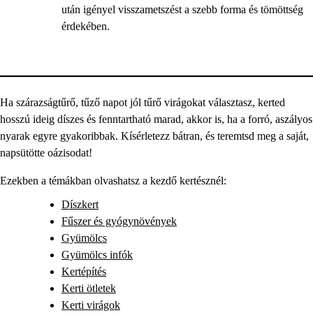
után igényel visszametszést a szebb forma és tömöttség
érdekében.
Ha szárazságtűrő, tűző napot jól tűrő virágokat választasz, kerted
hosszú ideig díszes és fenntartható marad, akkor is, ha a forró, aszályos
nyarak egyre gyakoribbak. Kísérletezz bátran, és teremtsd meg a saját,
napsütötte oázisodat!
Ezekben a témákban olvashatsz a kezdő kertésznél:
Díszkert
Fűszer és gyógynövények
Gyümölcs
Gyümölcs infók
Kertépítés
Kerti ötletek
Kerti virágok