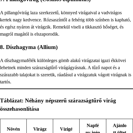
A pillangóvirág laza szerkezetű, könnyed virágaival a vadvirágos
kertek nagy kedvence. Rózsaszíntől a fehérig több színben is kapható,
és egész nyáron át virágzik. Remekül viseli a tikkasztó hőséget, és
magról magától is elszaporodik.
8. Díszhagyma (Allium)
A díszhagymafélék különleges gömb alakú virágzatai igazi ékkövei
lehetnek minden szárazságtűrő virágágyásnak. A tűző napot és a
szárazabb talajokat is szeretik, ráadásul a virágzatuk vágott virágnak is
tartós.
Táblázat: Néhány népszerű szárazságtűrő virág
összehasonlítása
Napfé
Ajánlo
Növén
Virágz
Vízigé
ny igén
tt ültet