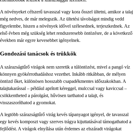
A növényeket célszerű tavasszal vagy kora ősszel ültetni, amikor a talaj
még nedves, de már melegszik. Az ültetési távolságot mindig vedd
figyelembe, hiszen a növények idővel szélesednek, terjeszkednek. Az
első évben még szükség lehet rendszeresebb öntözésre, de a következő
években már egyre kevesebbet igényelnek.
Gondozási tanácsok és trükkök
A szárazságtűrő virágok nem szeretik a túlöntözést, mivel a pangó víz
könnyen gyökérrothadáshoz vezethet. Inkább ritkábban, de mélyen
öntözd őket, különösen hosszabb csapadékmentes időszakokban. A
talajtakarással – például aprított kéreggel, mulccsal vagy kaviccsal –
csökkentheted a párolgást, hűvösen tarthatod a talajt, és
visszaszoríthatod a gyomokat.
A legtöbb szárazságtűrő virág kevés tápanyagot igényel, de tavasszal
egy kevés komposzt vagy szerves trágya kijuttatásával támogathatod a
fejlődést. A virágok elnyílása után érdemes az elszáradt virágokat