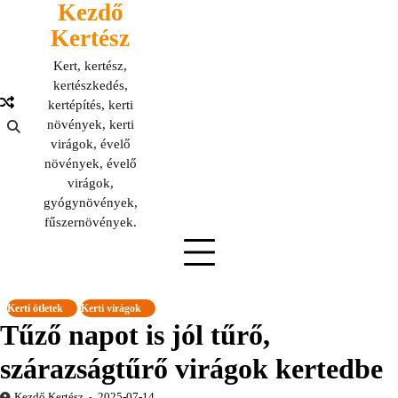
Kezdő
Skip
to
Kertész
content
Kert, kertész,
kertészkedés,
kertépítés, kerti
növények, kerti
virágok, évelő
növények, évelő
virágok,
gyógynövények,
fűszernövények.
Kerti ötletek
Kerti virágok
Tűző napot is jól tűrő,
szárazságtűrő virágok kertedbe
Kezdő Kertész
2025-07-14