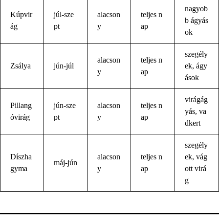
nagyob
Kúpvir
júl-sze
alacson
teljes n
b ágyás
ág
pt
y
ap
ok
szegély
alacson
teljes n
Zsálya
jún-júl
ek, ágy
y
ap
ások
virágág
Pillang
jún-sze
alacson
teljes n
yás, va
óvirág
pt
y
ap
dkert
szegély
Díszha
alacson
teljes n
ek, vág
máj-jún
gyma
y
ap
ott virá
g