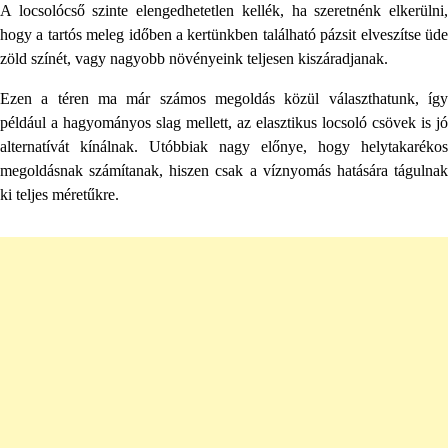
A locsolócső szinte elengedhetetlen kellék, ha szeretnénk elkerülni,
hogy a tartós meleg időben a kertünkben található pázsit elveszítse üde
zöld színét, vagy nagyobb növényeink teljesen kiszáradjanak.
Ezen a téren ma már számos megoldás közül választhatunk, így
például a hagyományos slag mellett, az elasztikus locsoló csövek is jó
alternatívát kínálnak. Utóbbiak nagy előnye, hogy helytakarékos
megoldásnak számítanak, hiszen csak a víznyomás hatására tágulnak
ki teljes méretűkre.