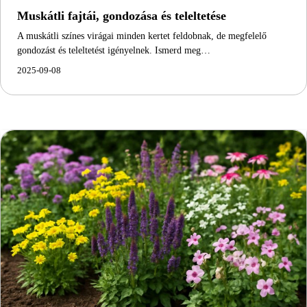
Muskátli fajtái, gondozása és teleltetése
A muskátli színes virágai minden kertet feldobnak, de megfelelő
gondozást és teleltetést igényelnek. Ismerd meg…
2025-09-08