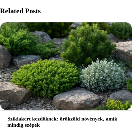
Related Posts
Sziklakert kezdőknek: örökzöld növények, amik
mindig szépek