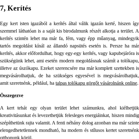
7, Kerítés
Egy kert isten igazából a kerítés által válik igazán kerté, hiszen így
szemmel láthatóan is a saját kis birodalmunk részét alkotja a terület. A
kerítés szintén lehet ma már fa, fém, vagy épp műanyag, mindegyik
tartós megoldást kínál az állandó napsütés esetén is. Persze ha már
kerítés, akkor előfordulhat, hogy egy-egy kerítés, vagy kapubejáróra is
szükségünk lehet, ami esetén modern megoldásnak számít a tolókapu,
illetve az úszókapu. Ezeket szerencsére ma már komplett szettekben is
megvásárolhatjuk, de ha szükséges egyesével is megvásárolhatjuk,
amit szeretnénk, például, ha
talpas tolókapu görgőt vásárolnánk online
.
Összegezve
A kert tehát egy olyan terület lehet számunkra, ahol kiélhetjük
kreativitásunkat és levezethetjük felesleges energiáinkat, hiszen mindig
szépíthetünk rajta valamit. A fenti néhány dolog azonban ma már szinte
elengedhetetlennek mondható, ha modern és stílusos kertet szeretnénk
otthonunk körül.