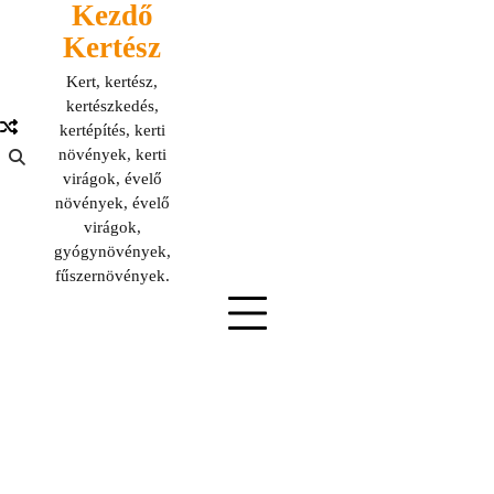
Kezdő
Skip
to
Kertész
content
Kert, kertész,
kertészkedés,
kertépítés, kerti
növények, kerti
virágok, évelő
növények, évelő
virágok,
gyógynövények,
fűszernövények.