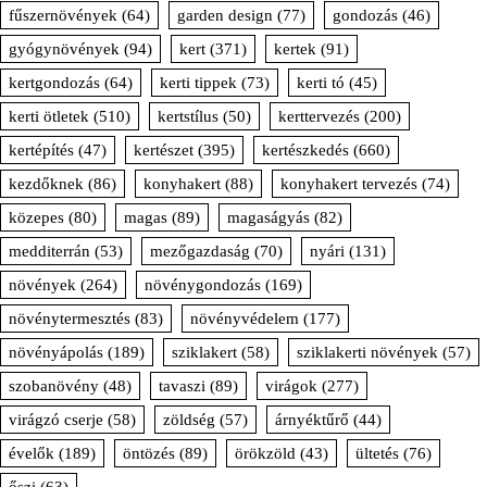
fűszernövények
(64)
garden design
(77)
gondozás
(46)
gyógynövények
(94)
kert
(371)
kertek
(91)
kertgondozás
(64)
kerti tippek
(73)
kerti tó
(45)
kerti ötletek
(510)
kertstílus
(50)
kerttervezés
(200)
kertépítés
(47)
kertészet
(395)
kertészkedés
(660)
kezdőknek
(86)
konyhakert
(88)
konyhakert tervezés
(74)
közepes
(80)
magas
(89)
magaságyás
(82)
medditerrán
(53)
mezőgazdaság
(70)
nyári
(131)
növények
(264)
növénygondozás
(169)
növénytermesztés
(83)
növényvédelem
(177)
növényápolás
(189)
sziklakert
(58)
sziklakerti növények
(57)
szobanövény
(48)
tavaszi
(89)
virágok
(277)
virágzó cserje
(58)
zöldség
(57)
árnyéktűrő
(44)
évelők
(189)
öntözés
(89)
örökzöld
(43)
ültetés
(76)