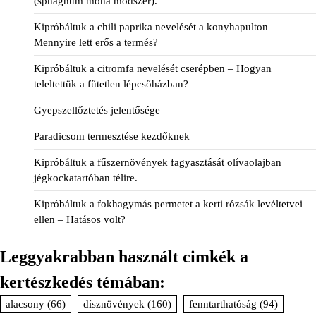
(sphagnum moha módszer).
Kipróbáltuk a chili paprika nevelését a konyhapulton –
Mennyire lett erős a termés?
Kipróbáltuk a citromfa nevelését cserépben – Hogyan
teleltettük a fűtetlen lépcsőházban?
Gyepszellőztetés jelentősége
Paradicsom termesztése kezdőknek
Kipróbáltuk a fűszernövények fagyasztását olívaolajban
jégkockatartóban télire.
Kipróbáltuk a fokhagymás permetet a kerti rózsák levéltetvei
ellen – Hatásos volt?
Leggyakrabban használt cimkék a
kertészkedés témában:
alacsony
(66)
dísznövények
(160)
fenntarthatóság
(94)