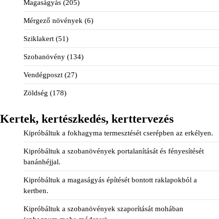
Magaságyás
(205)
Mérgező növények
(6)
Sziklakert
(51)
Szobanövény
(134)
Vendégposzt
(27)
Zöldség
(178)
Kertek, kertészkedés, kerttervezés
Kipróbáltuk a fokhagyma termesztését cserépben az erkélyen.
Kipróbáltuk a szobanövények portalanítását és fényesítését
banánhéjjal.
Kipróbáltuk a magaságyás építését bontott raklapokból a
kertben.
Kipróbáltuk a szobanövények szaporítását mohában