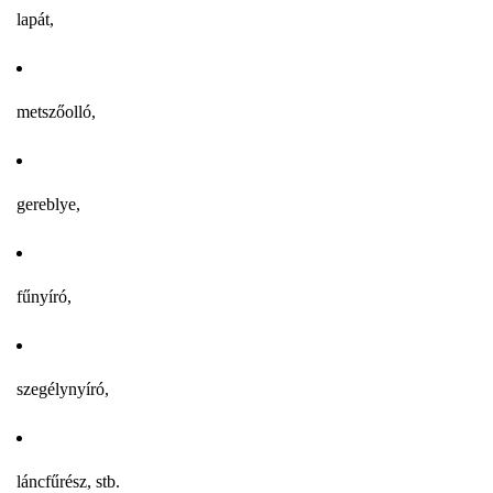
lapát,
metszőolló,
gereblye,
fűnyíró,
szegélynyíró,
láncfűrész, stb.