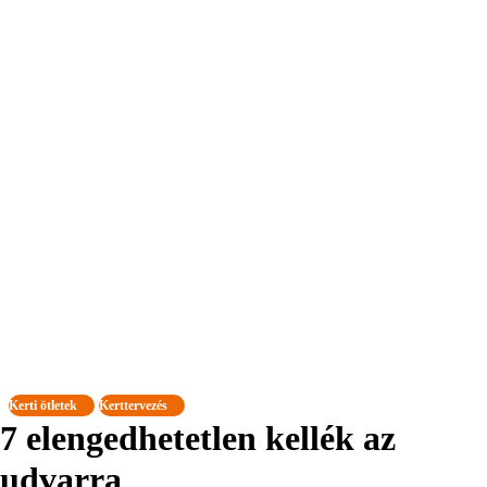
Kerti ötletek
Kerttervezés
7 elengedhetetlen kellék az
udvarra