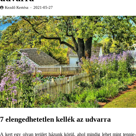
Kezdő Kertész
2021-05-27
7 elengedhetetlen kellék az udvarra
A kert egy olyan terület házunk körül, ahol mindig lehet mint tennie-