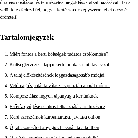
újrahasznosítással és természetes megoldások alkalmazásával. Tarts
velünk, és fedezd fel, hogy a kertészkedés egyszerre lehet olcsó és
örömteli!
Tartalomjegyzék
Miért fontos a kerti költségek tudatos csökkentése?
Költségtervezés alapjai kerti munkák előtt tavasszal
A talaj előkészítésének leggazdaságosabb módjai
Vetőmag és palánta választás pénztárcabarát módon
Komposztálás: ingyen tápanyag a kertünknek
Esővíz gyűjtése és okos felhasználása öntözéshez
Kerti szerszámok karbantartása, javítása otthon
Újrahasznosított anyagok használata a kertben
Olcsó és természetes növényvédelem praktikái