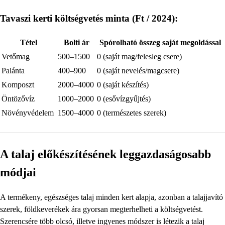
Tavaszi kerti költségvetés minta (Ft / 2024):
Tétel
Bolti ár
Spórolható összeg saját megoldással
Vetőmag
500–1500
0 (saját mag/felesleg csere)
Palánta
400–900
0 (saját nevelés/magcsere)
Komposzt
2000–4000
0 (saját készítés)
Öntözővíz
1000–2000
0 (esővízgyűjtés)
Növényvédelem
1500–4000
0 (természetes szerek)
A talaj előkészítésének leggazdaságosabb
módjai
A termékeny, egészséges talaj minden kert alapja, azonban a talajjavító
szerek, földkeverékek ára gyorsan megterhelheti a költségvetést.
Szerencsére több olcsó, illetve ingyenes módszer is létezik a talaj