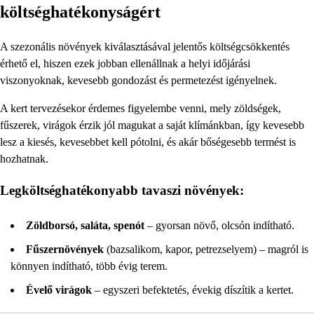
költséghatékonyságért
A szezonális növények kiválasztásával jelentős költségcsökkentés
érhető el, hiszen ezek jobban ellenállnak a helyi időjárási
viszonyoknak, kevesebb gondozást és permetezést igényelnek.
A kert tervezésekor érdemes figyelembe venni, mely zöldségek,
fűszerek, virágok érzik jól magukat a saját klímánkban, így kevesebb
lesz a kiesés, kevesebbet kell pótolni, és akár bőségesebb termést is
hozhatnak.
Legköltséghatékonyabb tavaszi növények:
Zöldborsó, saláta, spenót
– gyorsan növő, olcsón indítható.
Fűszernövények
(bazsalikom, kapor, petrezselyem) – magról is
könnyen indítható, több évig terem.
Évelő virágok
– egyszeri befektetés, évekig díszítik a kertet.