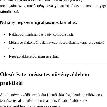
A kreatív megoldásokkal készülhetnek magaságyások,
növénytámaszok, ültetőedények vagy madáritatók is, minimális anyagi
ráfordítással.
Néhány népszerű újrahasznosítási ötlet:
Raklapból magaságyás vagy komposztláda.
Műanyag flakonból palántavédő, locsolókanna vagy csepegtető
öntöző.
Régi ablakkeretből mini üvegház.
Olcsó és természetes növényvédelem
praktikái
A bolti növényvédő szerek ára jelentős kiadást jelenthet, miközben a
természetes alternatívák nemcsak pénztárcabarátabbak, de
egészségesebbek is a növények számára.