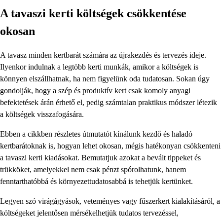
A tavaszi kerti költségek csökkentése
okosan
A tavasz minden kertbarát számára az újrakezdés és tervezés ideje.
Ilyenkor indulnak a legtöbb kerti munkák, amikor a költségek is
könnyen elszállhatnak, ha nem figyelünk oda tudatosan. Sokan úgy
gondolják, hogy a szép és produktív kert csak komoly anyagi
befektetések árán érhető el, pedig számtalan praktikus módszer létezik
a költségek visszafogására.
Ebben a cikkben részletes útmutatót kínálunk kezdő és haladó
kertbarátoknak is, hogyan lehet okosan, mégis hatékonyan csökkenteni
a tavaszi kerti kiadásokat. Bemutatjuk azokat a bevált tippeket és
trükköket, amelyekkel nem csak pénzt spórolhatunk, hanem
fenntarthatóbbá és környezettudatosabbá is tehetjük kertünket.
Legyen szó virágágyások, veteményes vagy fűszerkert kialakításáról, a
költségeket jelentősen mérsékelhetjük tudatos tervezéssel,