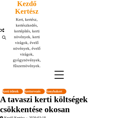
Kezdő
Skip
to
Kertész
content
Kert, kertész,
kertészkedés,
kertépítés, kerti
növények, kerti
virágok, évelő
növények, évelő
virágok,
gyógynövények,
fűszernövények.
Kerti ötletek
Kerttervezés
Konyhakert
A tavaszi kerti költségek
csökkentése okosan
Kezdő Kertész
2026-03-18