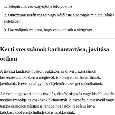
Telepítsünk esővízgyűjtőt a lefolyókhoz.
Öntözzünk korán reggel vagy késő este a párolgás minimalizálása
érdekében.
Használjunk mulcsot, hogy csökkentsük a vízigényt.
Kerti szerszámok karbantartása, javítása
otthon
A tavaszi kiadások gyakori buktatója az új kerti szerszámok
beszerzése, miközben a meglévők is könnyen karbantarthatók,
javíthatók. Kevés odafigyeléssel jelentős összeget spórolhatunk.
Az évente egyszeri alapos tisztítás, élezés, olajozás vagy kisebb javítás
meghosszabbítja az eszközök élettartamát. A rozsdás, eltört nyelű vagy
tompa eszközök házilag is rendbe hozhatók, ráadásul így a
kidobásukból eredő hulladékot is csökkentjük.