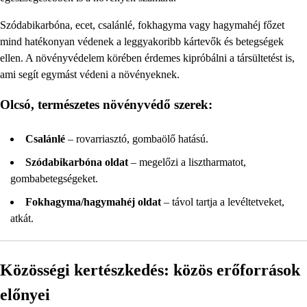
Szódabikarbóna, ecet, csalánlé, fokhagyma vagy hagymahéj főzet
mind hatékonyan védenek a leggyakoribb kártevők és betegségek
ellen. A növényvédelem körében érdemes kipróbálni a társültetést is,
ami segít egymást védeni a növényeknek.
Olcsó, természetes növényvédő szerek:
Csalánlé
– rovarriasztó, gombaölő hatású.
Szódabikarbóna oldat
– megelőzi a lisztharmatot,
gombabetegségeket.
Fokhagyma/hagymahéj oldat
– távol tartja a levéltetveket,
atkát.
Közösségi kertészkedés: közös erőforrások
előnyei