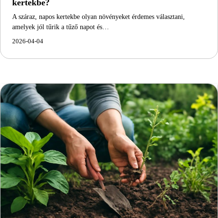
kertekbe?
A száraz, napos kertekbe olyan növényeket érdemes választani,
amelyek jól tűrik a tűző napot és…
2026-04-04