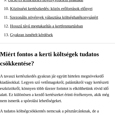
Közösségi kertészkedés: közös erőforrások előnyei
Szezonális növények választása költséghatékonyságért
Hosszú távú megtakarítás a kertfenntartásban
Gyakran ismételt kérdések
Miért fontos a kerti költségek tudatos
csökkentése?
A tavaszi kertészkedés gyakran jár együtt hirtelen megnövekedő
kiadásokkal. Legyen szó vetőmagokról, palántákról vagy kertészeti
eszközökről, könnyen több tízezer forintot is elkölthetünk rövid idő
alatt. Ez különösen a kezdő kertészeket érinti érzékenyen, akik még
nem ismerik a spórolási lehetőségeket.
A tudatos költségcsökkentés nemcsak a pénztárcánknak, de a