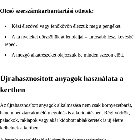
Olcsó szerszámkarbantartási ötletek:
Kézi élezővel vagy fenőkövön élezzük meg a pengéket.
A fa nyeleket dörzsöljük át lenolajjal – tartósabb lesz, kevésbé
reped.
A mozgó alkatrészeket olajozzuk be minden szezon előtt.
Újrahasznosított anyagok használata a
kertben
Az újrahasznosított anyagok alkalmazása nem csak környezetbarát,
hanem pénztárcakímélő megoldás is a kertépítésben. Régi vödrök,
palackok, raklapok vagy akár kidobott ablakkeretek is új életre
kelhetnek a kertben.