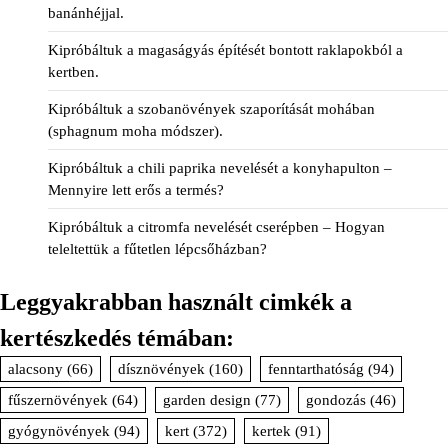
banánhéjjal.
Kipróbáltuk a magaságyás építését bontott raklapokból a
kertben.
Kipróbáltuk a szobanövények szaporítását mohában
(sphagnum moha módszer).
Kipróbáltuk a chili paprika nevelését a konyhapulton –
Mennyire lett erős a termés?
Kipróbáltuk a citromfa nevelését cserépben – Hogyan
teleltettük a fűtetlen lépcsőházban?
Leggyakrabban használt cimkék a
kertészkedés témában:
alacsony
(66)
dísznövények
(160)
fenntarthatóság
(94)
fűszernövények
(64)
garden design
(77)
gondozás
(46)
gyógynövények
(94)
kert
(372)
kertek
(91)