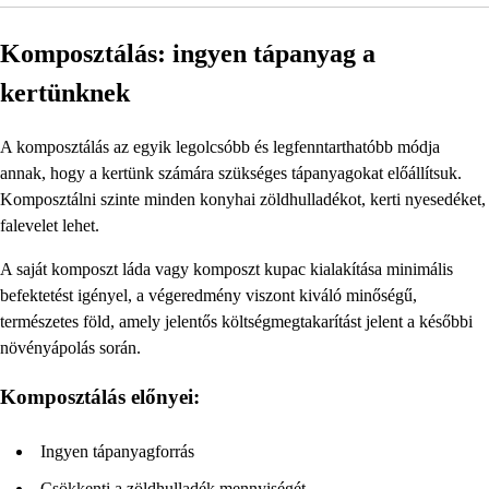
Komposztálás: ingyen tápanyag a
kertünknek
A komposztálás az egyik legolcsóbb és legfenntarthatóbb módja
annak, hogy a kertünk számára szükséges tápanyagokat előállítsuk.
Komposztálni szinte minden konyhai zöldhulladékot, kerti nyesedéket,
falevelet lehet.
A saját komposzt láda vagy komposzt kupac kialakítása minimális
befektetést igényel, a végeredmény viszont kiváló minőségű,
természetes föld, amely jelentős költségmegtakarítást jelent a későbbi
növényápolás során.
Komposztálás előnyei:
Ingyen tápanyagforrás
Csökkenti a zöldhulladék mennyiségét