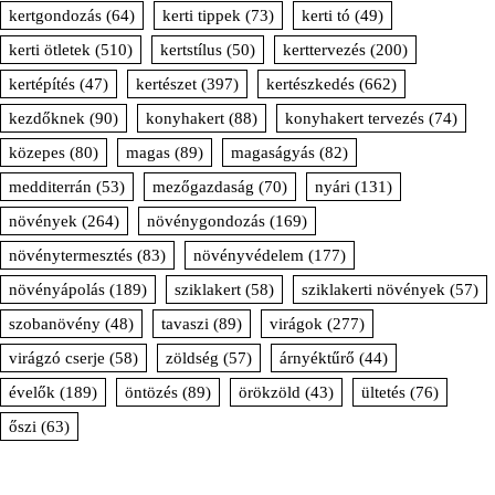
kertgondozás
(64)
kerti tippek
(73)
kerti tó
(49)
kerti ötletek
(510)
kertstílus
(50)
kerttervezés
(200)
kertépítés
(47)
kertészet
(397)
kertészkedés
(662)
kezdőknek
(90)
konyhakert
(88)
konyhakert tervezés
(74)
közepes
(80)
magas
(89)
magaságyás
(82)
medditerrán
(53)
mezőgazdaság
(70)
nyári
(131)
növények
(264)
növénygondozás
(169)
növénytermesztés
(83)
növényvédelem
(177)
növényápolás
(189)
sziklakert
(58)
sziklakerti növények
(57)
szobanövény
(48)
tavaszi
(89)
virágok
(277)
virágzó cserje
(58)
zöldség
(57)
árnyéktűrő
(44)
évelők
(189)
öntözés
(89)
örökzöld
(43)
ültetés
(76)
őszi
(63)