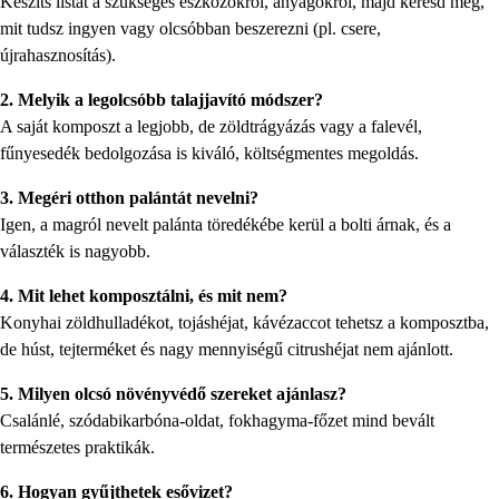
Készíts listát a szükséges eszközökről, anyagokról, majd keresd meg,
mit tudsz ingyen vagy olcsóbban beszerezni (pl. csere,
újrahasznosítás).
2. Melyik a legolcsóbb talajjavító módszer?
A saját komposzt a legjobb, de zöldtrágyázás vagy a falevél,
fűnyesedék bedolgozása is kiváló, költségmentes megoldás.
3. Megéri otthon palántát nevelni?
Igen, a magról nevelt palánta töredékébe kerül a bolti árnak, és a
választék is nagyobb.
4. Mit lehet komposztálni, és mit nem?
Konyhai zöldhulladékot, tojáshéjat, kávézaccot tehetsz a komposztba,
de húst, tejterméket és nagy mennyiségű citrushéjat nem ajánlott.
5. Milyen olcsó növényvédő szereket ajánlasz?
Csalánlé, szódabikarbóna-oldat, fokhagyma-főzet mind bevált
természetes praktikák.
6. Hogyan gyűjthetek esővizet?