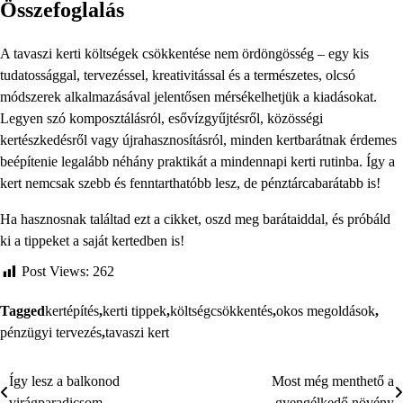
Összefoglalás
A tavaszi kerti költségek csökkentése nem ördöngösség – egy kis
tudatossággal, tervezéssel, kreativitással és a természetes, olcsó
módszerek alkalmazásával jelentősen mérsékelhetjük a kiadásokat.
Legyen szó komposztálásról, esővízgyűjtésről, közösségi
kertészkedésről vagy újrahasznosításról, minden kertbarátnak érdemes
beépítenie legalább néhány praktikát a mindennapi kerti rutinba. Így a
kert nemcsak szebb és fenntarthatóbb lesz, de pénztárcabarátabb is!
Ha hasznosnak találtad ezt a cikket, oszd meg barátaiddal, és próbáld
ki a tippeket a saját kertedben is!
Post Views:
262
Tagged
kertépítés
,
kerti tippek
,
költségcsökkentés
,
okos megoldások
,
pénzügyi tervezés
,
tavaszi kert
Így lesz a balkonod
Most még menthető a
Bejegyzés
virágparadicsom
gyengélkedő növény