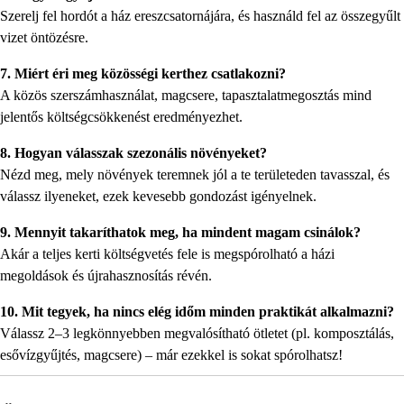
Szerelj fel hordót a ház ereszcsatornájára, és használd fel az összegyűlt
vizet öntözésre.
7. Miért éri meg közösségi kerthez csatlakozni?
A közös szerszámhasználat, magcsere, tapasztalatmegosztás mind
jelentős költségcsökkenést eredményezhet.
8. Hogyan válasszak szezonális növényeket?
Nézd meg, mely növények teremnek jól a te területeden tavasszal, és
válassz ilyeneket, ezek kevesebb gondozást igényelnek.
9. Mennyit takaríthatok meg, ha mindent magam csinálok?
Akár a teljes kerti költségvetés fele is megspórolható a házi
megoldások és újrahasznosítás révén.
10. Mit tegyek, ha nincs elég időm minden praktikát alkalmazni?
Válassz 2–3 legkönnyebben megvalósítható ötletet (pl. komposztálás,
esővízgyűjtés, magcsere) – már ezekkel is sokat spórolhatsz!