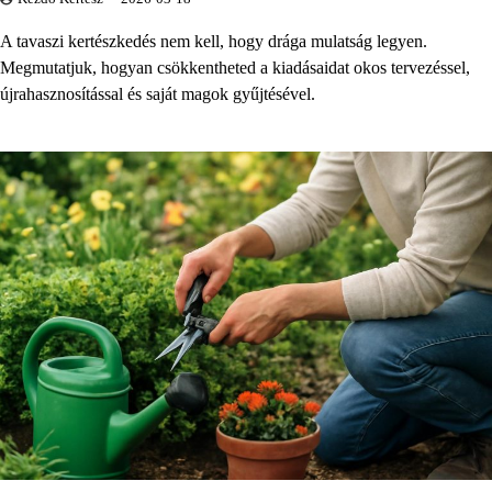
A tavaszi kertészkedés nem kell, hogy drága mulatság legyen.
Megmutatjuk, hogyan csökkentheted a kiadásaidat okos tervezéssel,
újrahasznosítással és saját magok gyűjtésével.