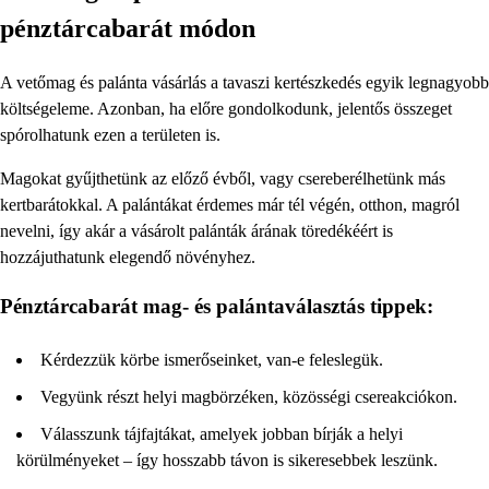
pénztárcabarát módon
A vetőmag és palánta vásárlás a tavaszi kertészkedés egyik legnagyobb
költségeleme. Azonban, ha előre gondolkodunk, jelentős összeget
spórolhatunk ezen a területen is.
Magokat gyűjthetünk az előző évből, vagy csereberélhetünk más
kertbarátokkal. A palántákat érdemes már tél végén, otthon, magról
nevelni, így akár a vásárolt palánták árának töredékéért is
hozzájuthatunk elegendő növényhez.
Pénztárcabarát mag- és palántaválasztás tippek:
Kérdezzük körbe ismerőseinket, van-e feleslegük.
Vegyünk részt helyi magbörzéken, közösségi csereakciókon.
Válasszunk tájfajtákat, amelyek jobban bírják a helyi
körülményeket – így hosszabb távon is sikeresebbek leszünk.