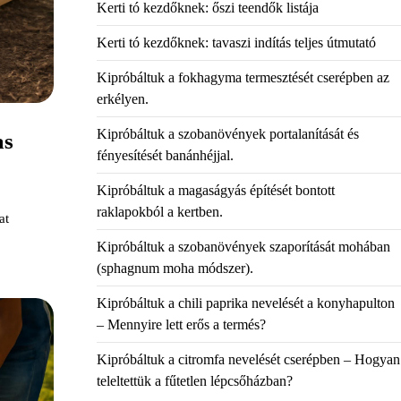
Kerti tó kezdőknek: őszi teendők listája
Kerti tó kezdőknek: tavaszi indítás teljes útmutató
Kipróbáltuk a fokhagyma termesztését cserépben az
erkélyen.
Kipróbáltuk a szobanövények portalanítását és
as
fényesítését banánhéjjal.
Kipróbáltuk a magaságyás építését bontott
raklapokból a kertben.
at
Kipróbáltuk a szobanövények szaporítását mohában
(sphagnum moha módszer).
Kipróbáltuk a chili paprika nevelését a konyhapulton
– Mennyire lett erős a termés?
Kipróbáltuk a citromfa nevelését cserépben – Hogyan
teleltettük a fűtetlen lépcsőházban?