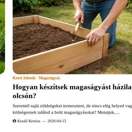
Kerti ötletek
Magaságyás
Hogyan készítsek magaságyást házil
olcsón?
Szeretnél saját zöldségeket termeszteni, de nincs elég helyed va
költségesnek találod a bolti magaságyásokat? Mutatjuk,…
Kezdő Kertész
2026-04-15