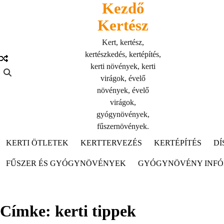
Kezdő
Skip
to
Kertész
content
Kert, kertész,
kertészkedés, kertépítés,
kerti növények, kerti
virágok, évelő
növények, évelő
virágok,
gyógynövények,
fűszernövények.
KERTI ÖTLETEK
KERTTERVEZÉS
KERTÉPÍTÉS
DÍ
FŰSZER ÉS GYÓGYNÖVÉNYEK
GYÓGYNÖVÉNY INF
Címke:
kerti tippek