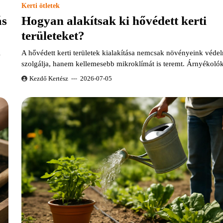
Kerti ötletek
ás
Hogyan alakítsak ki hővédett kerti
területeket?
l
A hővédett kerti területek kialakítása nemcsak növényeink véde
szolgálja, hanem kellemesebb mikroklímát is teremt. Árnyékol
Kezdő Kertész
2026-07-05