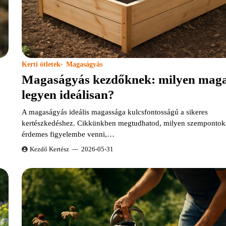
Kerti ötletek
Magaságyás
Magaságyás kezdőknek: milyen mag
legyen ideálisan?
A magaságyás ideális magassága kulcsfontosságú a sikeres
kertészkedéshez. Cikkünkben megtudhatod, milyen szempontok
érdemes figyelembe venni,…
Kezdő Kertész
2026-05-31