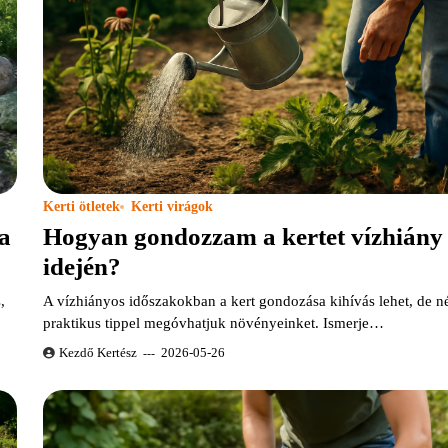
Kerti ötletek
Kerti virágok
a
Hogyan gondozzam a kertet vízhiány
idején?
,
A vízhiányos időszakokban a kert gondozása kihívás lehet, de 
praktikus tippel megóvhatjuk növényeinket. Ismerje…
Kezdő Kertész
2026-05-26