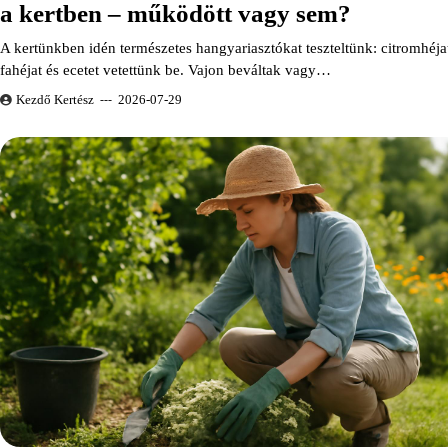
a kertben – működött vagy sem?
A kertünkben idén természetes hangyariasztókat teszteltünk: citromhéja
fahéjat és ecetet vetettünk be. Vajon beváltak vagy…
Kezdő Kertész
2026-07-29