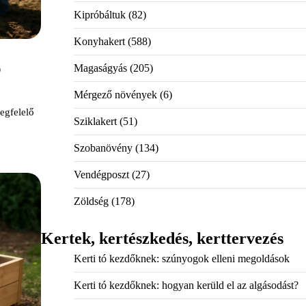
Kipróbáltuk
(82)
Konyhakert
(588)
ó
Magaságyás
(205)
Mérgező növények
(6)
egfelelő
Sziklakert
(51)
Szobanövény
(134)
Vendégposzt
(27)
Zöldség
(178)
Kertek, kertészkedés, kerttervezés
Kerti tó kezdőknek: szúnyogok elleni megoldások
Kerti tó kezdőknek: hogyan kerüld el az algásodást?