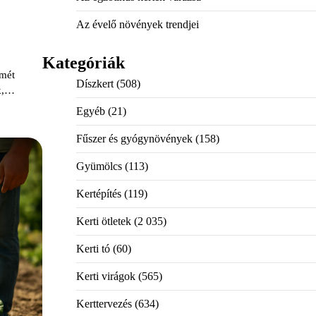
Az évelő növények trendjei
Kategóriák
lmét
Díszkert
(508)
ók,…
Egyéb
(21)
Fűszer és gyógynövények
(158)
Gyümölcs
(113)
Kertépítés
(119)
Kerti ötletek
(2 035)
Kerti tó
(60)
Kerti virágok
(565)
Kerttervezés
(634)