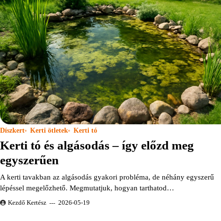
Díszkert
Kerti ötletek
Kerti tó
Kerti tó és algásodás – így előzd meg
egyszerűen
A kerti tavakban az algásodás gyakori probléma, de néhány egyszerű
lépéssel megelőzhető. Megmutatjuk, hogyan tarthatod…
Kezdő Kertész
2026-05-19