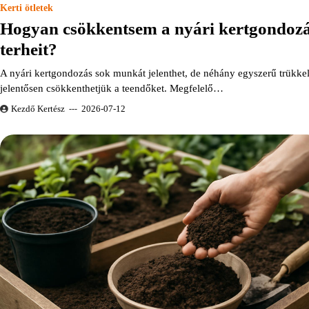
Kerti ötletek
Hogyan csökkentsem a nyári kertgondoz
terheit?
A nyári kertgondozás sok munkát jelenthet, de néhány egyszerű trükke
jelentősen csökkenthetjük a teendőket. Megfelelő…
Kezdő Kertész
2026-07-12