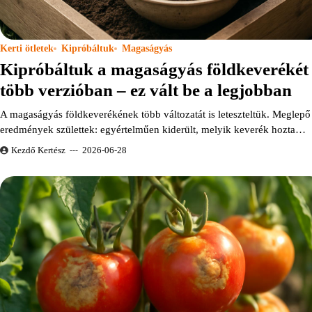
Kerti ötletek
Kipróbáltuk
Magaságyás
Kipróbáltuk a magaságyás földkeverékét
több verzióban – ez vált be a legjobban
A magaságyás földkeverékének több változatát is leteszteltük. Meglepő
eredmények születtek: egyértelműen kiderült, melyik keverék hozta…
Kezdő Kertész
2026-06-28