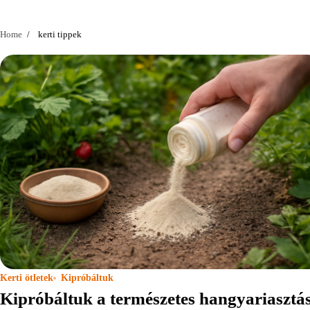
Home
kerti tippek
Kerti ötletek
Kipróbáltuk
Kipróbáltuk a természetes hangyariasztás