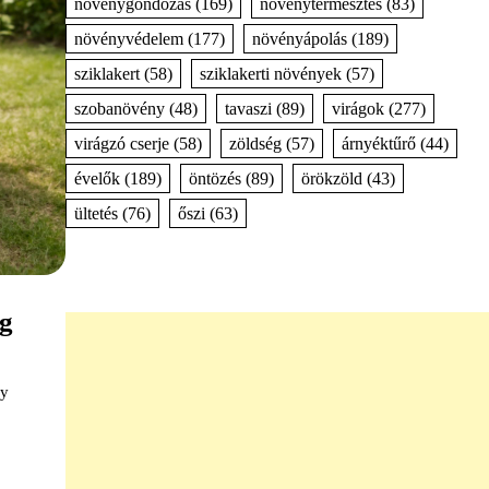
növénygondozás
(169)
növénytermesztés
(83)
növényvédelem
(177)
növényápolás
(189)
sziklakert
(58)
sziklakerti növények
(57)
szobanövény
(48)
tavaszi
(89)
virágok
(277)
virágzó cserje
(58)
zöldség
(57)
árnyéktűrő
(44)
évelők
(189)
öntözés
(89)
örökzöld
(43)
ültetés
(76)
őszi
(63)
ag
gy