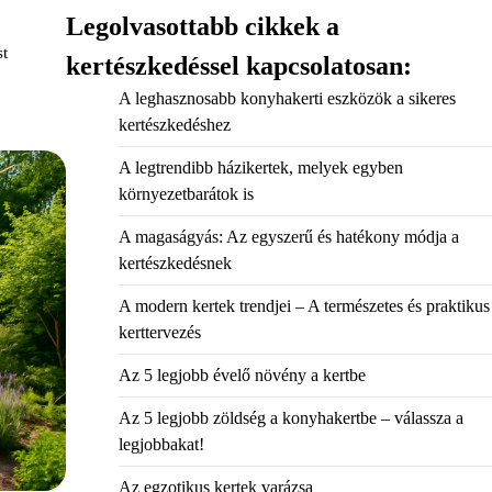
Legolvasottabb cikkek a
st
kertészkedéssel kapcsolatosan:
A leghasznosabb konyhakerti eszközök a sikeres
kertészkedéshez
A legtrendibb házikertek, melyek egyben
környezetbarátok is
A magaságyás: Az egyszerű és hatékony módja a
kertészkedésnek
A modern kertek trendjei – A természetes és praktikus
kerttervezés
Az 5 legjobb évelő növény a kertbe
Az 5 legjobb zöldség a konyhakertbe – válassza a
legjobbakat!
Az egzotikus kertek varázsa