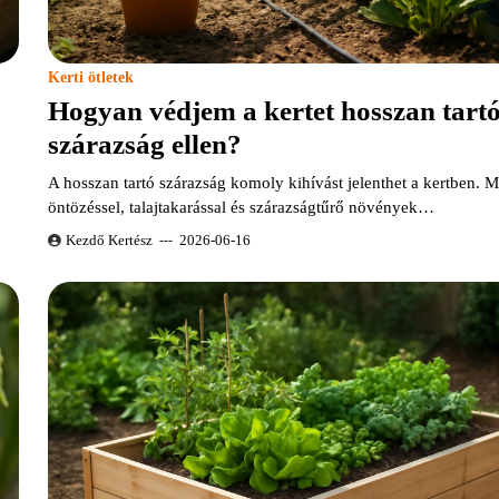
Kerti ötletek
Hogyan védjem a kertet hosszan tart
szárazság ellen?
A hosszan tartó szárazság komoly kihívást jelenthet a kertben. M
öntözéssel, talajtakarással és szárazságtűrő növények…
Kezdő Kertész
2026-06-16