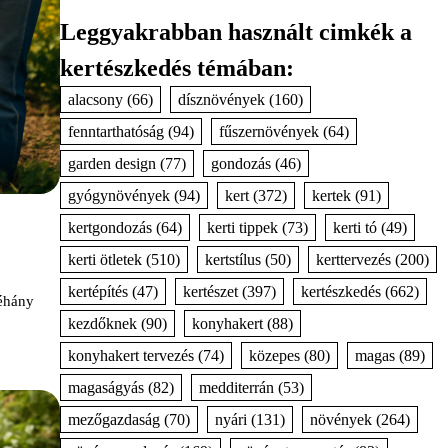
Leggyakrabban használt cimkék a
kertészkedés témában:
alacsony
(66)
dísznövények
(160)
fenntarthatóság
(94)
fűszernövények
(64)
garden design
(77)
gondozás
(46)
gyógynövények
(94)
kert
(372)
kertek
(91)
kertgondozás
(64)
kerti tippek
(73)
kerti tó
(49)
kerti ötletek
(510)
kertstílus
(50)
kerttervezés
(200)
kertépítés
(47)
kertészet
(397)
kertészkedés
(662)
néhány
kezdőknek
(90)
konyhakert
(88)
konyhakert tervezés
(74)
közepes
(80)
magas
(89)
magaságyás
(82)
medditerrán
(53)
mezőgazdaság
(70)
nyári
(131)
növények
(264)