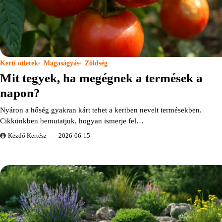
Kerti ötletek
Magaságyás
Zöldség
Mit tegyek, ha megégnek a termések a
napon?
Nyáron a hőség gyakran kárt tehet a kertben nevelt termésekben.
Cikkünkben bemutatjuk, hogyan ismerje fel…
Kezdő Kertész
2026-06-15