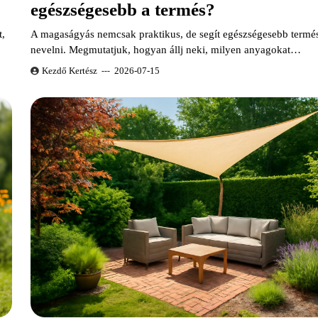
egészségesebb a termés?
t,
A magaságyás nemcsak praktikus, de segít egészségesebb termé
nevelni. Megmutatjuk, hogyan állj neki, milyen anyagokat…
Kezdő Kertész
2026-07-15