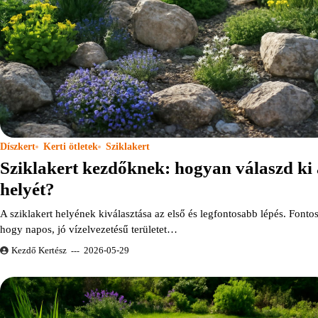
Díszkert
Kerti ötletek
Sziklakert
Sziklakert kezdőknek: hogyan válaszd ki 
helyét?
A sziklakert helyének kiválasztása az első és legfontosabb lépés. Fontos
hogy napos, jó vízelvezetésű területet…
Kezdő Kertész
2026-05-29