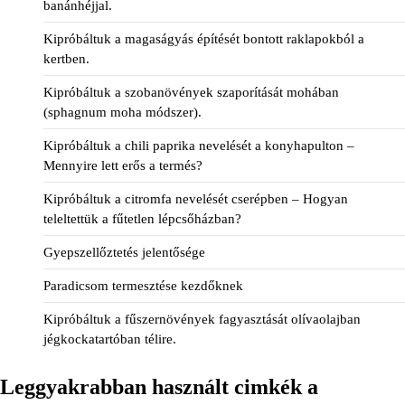
banánhéjjal.
Kipróbáltuk a magaságyás építését bontott raklapokból a
kertben.
Kipróbáltuk a szobanövények szaporítását mohában
(sphagnum moha módszer).
Kipróbáltuk a chili paprika nevelését a konyhapulton –
Mennyire lett erős a termés?
Kipróbáltuk a citromfa nevelését cserépben – Hogyan
teleltettük a fűtetlen lépcsőházban?
Gyepszellőztetés jelentősége
Paradicsom termesztése kezdőknek
Kipróbáltuk a fűszernövények fagyasztását olívaolajban
jégkockatartóban télire.
Leggyakrabban használt cimkék a