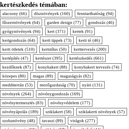
kertészkedés témában:
alacsony
(66)
dísznövények
(160)
fenntarthatóság
(94)
fűszernövények
(64)
garden design
(77)
gondozás
(46)
gyógynövények
(94)
kert
(371)
kertek
(91)
kertgondozás
(64)
kerti tippek
(73)
kerti tó
(46)
kerti ötletek
(510)
kertstílus
(50)
kerttervezés
(200)
kertépítés
(47)
kertészet
(395)
kertészkedés
(661)
kezdőknek
(87)
konyhakert
(88)
konyhakert tervezés
(74)
közepes
(80)
magas
(89)
magaságyás
(82)
medditerrán
(53)
mezőgazdaság
(70)
nyári
(131)
növények
(264)
növénygondozás
(169)
növénytermesztés
(83)
növényvédelem
(177)
növényápolás
(189)
sziklakert
(58)
sziklakerti növények
(57)
szobanövény
(48)
tavaszi
(89)
virágok
(277)