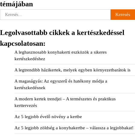
témájában
Keresés:
Legolvasottabb cikkek a kertészkedéssel
kapcsolatosan:
A leghasznosabb konyhakerti eszközök a sikeres
kertészkedéshez
A legtrendibb házikertek, melyek egyben környezetbarátok is
A magaságyás: Az egyszerű és hatékony módja a
kertészkedésnek
A modern kertek trendjei – A természetes és praktikus
kerttervezés
Az 5 legjobb évelő növény a kertbe
Az 5 legjobb zöldség a konyhakertbe – válassza a legjobbakat!