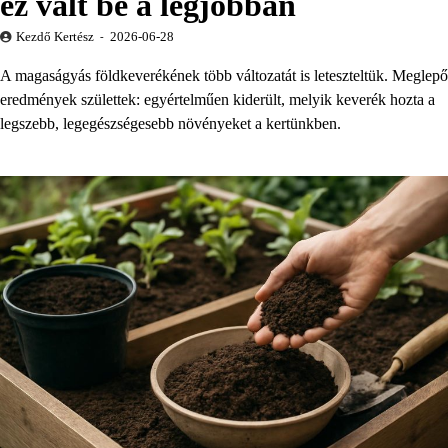
ez vált be a legjobban
Kezdő Kertész
2026-06-28
A magaságyás földkeverékének több változatát is leteszteltük. Meglepő
eredmények születtek: egyértelműen kiderült, melyik keverék hozta a
legszebb, legegészségesebb növényeket a kertünkben.