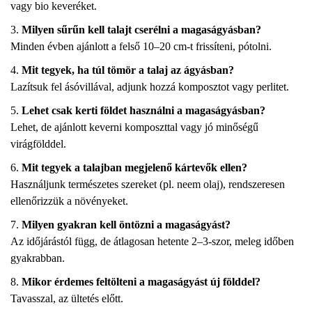
vagy bio keveréket.
Milyen sűrűn kell talajt cserélni a magaságyásban?
Minden évben ajánlott a felső 10–20 cm-t frissíteni, pótolni.
Mit tegyek, ha túl tömör a talaj az ágyásban?
Lazítsuk fel ásóvillával, adjunk hozzá komposztot vagy perlitet.
Lehet csak kerti földet használni a magaságyásban?
Lehet, de ajánlott keverni komposzttal vagy jó minőségű
virágfölddel.
Mit tegyek a talajban megjelenő kártevők ellen?
Használjunk természetes szereket (pl. neem olaj), rendszeresen
ellenőrizzük a növényeket.
Milyen gyakran kell öntözni a magaságyást?
Az időjárástól függ, de átlagosan hetente 2–3-szor, meleg időben
gyakrabban.
Mikor érdemes feltölteni a magaságyást új földdel?
Tavasszal, az ültetés előtt.