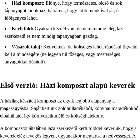
Házi komposzt:
Előnye, hogy természetes, olcsó és sok
tápanyagot tartalmaz, hátránya, hogy több munkával jár, és
időigényes lehet.
Kerti föld:
Gyakran kéznél van, de nem mindig elég laza
szerkezetű és nem mindig tápanyagban gazdag.
Vásárolt talaj:
Kényelmes, de költséges lehet, ráadásul figyelni
kell a minőségére (ne legyen túl tőzeges, vagy mesterséges
anyagokkal dúsított).
Első verzió: Házi komposzt alapú keverék
A házilag készített komposzt az egyik legjobb alapanyag a
magaságyásba. Saját kertünk zöldhulladékából, konyhai maradékokból
előállítható, így környezetkímélő és költséghatékony.
A komposztot általában laza szerkezetű kerti földdel keverjük, hogy a
keverék elég levegős legyen, ugyanakkor megtartsa a nedvességet. A