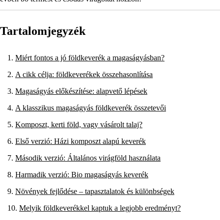
Tartalomjegyzék
Miért fontos a jó földkeverék a magaságyásban?
A cikk célja: földkeverékek összehasonlítása
Magaságyás előkészítése: alapvető lépések
A klasszikus magaságyás földkeverék összetevői
Komposzt, kerti föld, vagy vásárolt talaj?
Első verzió: Házi komposzt alapú keverék
Második verzió: Általános virágföld használata
Harmadik verzió: Bio magaságyás keverék
Növények fejlődése – tapasztalatok és különbségek
Melyik földkeverékkel kaptuk a legjobb eredményt?