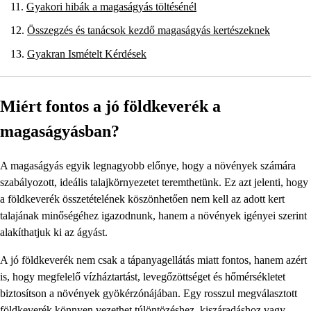
Gyakori hibák a magaságyás töltésénél
Összegzés és tanácsok kezdő magaságyás kertészeknek
Gyakran Ismételt Kérdések
Miért fontos a jó földkeverék a
magaságyásban?
A magaságyás egyik legnagyobb előnye, hogy a növények számára
szabályozott, ideális talajkörnyezetet teremthetünk. Ez azt jelenti, hogy
a földkeverék összetételének köszönhetően nem kell az adott kert
talajának minőségéhez igazodnunk, hanem a növények igényei szerint
alakíthatjuk ki az ágyást.
A jó földkeverék nem csak a tápanyagellátás miatt fontos, hanem azért
is, hogy megfelelő vízháztartást, levegőzöttséget és hőmérsékletet
biztosítson a növények gyökérzónájában. Egy rosszul megválasztott
földkeverék könnyen vezethet túlöntözéshez, kiszáradáshoz vagy