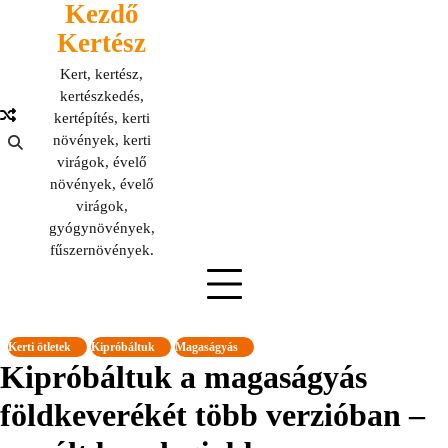
Kezdő
Skip
to
Kertész
content
Kert, kertész,
kertészkedés,
kertépítés, kerti
növények, kerti
virágok, évelő
növények, évelő
virágok,
gyógynövények,
fűszernövények.
Kerti ötletek
Kipróbáltuk
Magaságyás
Kipróbáltuk a magaságyás
földkeverékét több verzióban –