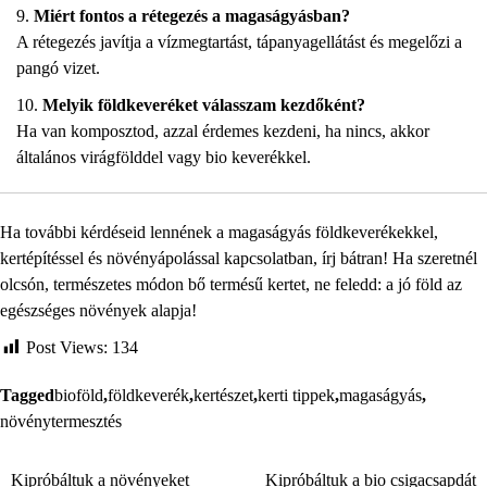
Miért fontos a rétegezés a magaságyásban?
A rétegezés javítja a vízmegtartást, tápanyagellátást és megelőzi a
pangó vizet.
Melyik földkeveréket válasszam kezdőként?
Ha van komposztod, azzal érdemes kezdeni, ha nincs, akkor
általános virágfölddel vagy bio keverékkel.
Ha további kérdéseid lennének a magaságyás földkeverékekkel,
kertépítéssel és növényápolással kapcsolatban, írj bátran! Ha szeretnél
olcsón, természetes módon bő termésű kertet, ne feledd: a jó föld az
egészséges növények alapja!
Post Views:
134
Tagged
bioföld
,
földkeverék
,
kertészet
,
kerti tippek
,
magaságyás
,
növénytermesztés
Kipróbáltuk a növényeket
Kipróbáltuk a bio csigacsapdát
Bejegyzés