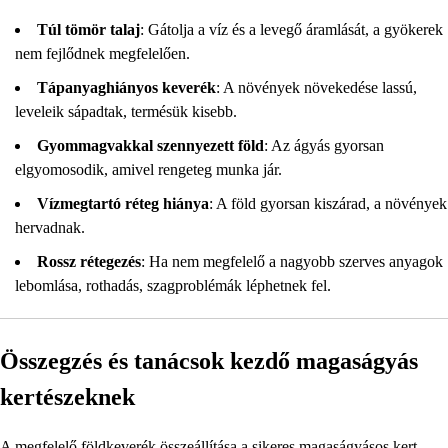
Túl tömör talaj
: Gátolja a víz és a levegő áramlását, a gyökerek
nem fejlődnek megfelelően.
Tápanyaghiányos keverék
: A növények növekedése lassú,
leveleik sápadtak, termésük kisebb.
Gyommagvakkal szennyezett föld
: Az ágyás gyorsan
elgyomosodik, amivel rengeteg munka jár.
Vízmegtartó réteg hiánya
: A föld gyorsan kiszárad, a növények
hervadnak.
Rossz rétegezés
: Ha nem megfelelő a nagyobb szerves anyagok
lebomlása, rothadás, szagproblémák léphetnek fel.
Összegzés és tanácsok kezdő magaságyás
kertészeknek
A megfelelő földkeverék összeállítása a sikeres magaságyásos kert