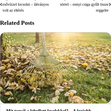
esővízzel locsolni – látványos
sörrel – ennyi csiga gyűlt össze
navigáció
volt az eltérés
reggelre
Related Posts
Mit tegyél a lehullott levelekkel? – A legjobb