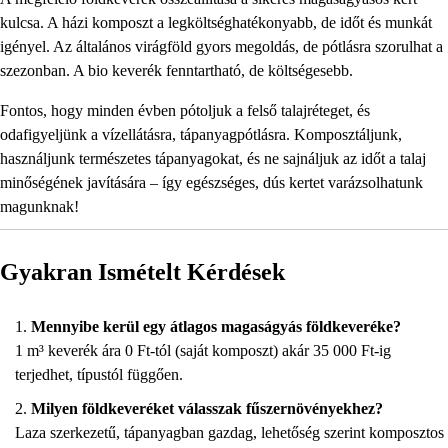
kulcsa. A házi komposzt a legköltséghatékonyabb, de időt és munkát
igényel. Az általános virágföld gyors megoldás, de pótlásra szorulhat a
szezonban. A bio keverék fenntartható, de költségesebb.
Fontos, hogy minden évben pótoljuk a felső talajréteget, és
odafigyeljünk a vízellátásra, tápanyagpótlásra. Komposztáljunk,
használjunk természetes tápanyagokat, és ne sajnáljuk az időt a talaj
minőségének javítására – így egészséges, dús kertet varázsolhatunk
magunknak!
Gyakran Ismételt Kérdések
Mennyibe kerül egy átlagos magaságyás földkeveréke?
1 m³ keverék ára 0 Ft-tól (saját komposzt) akár 35 000 Ft-ig
terjedhet, típustól függően.
Milyen földkeveréket válasszak fűszernövényekhez?
Laza szerkezetű, tápanyagban gazdag, lehetőség szerint komposztos