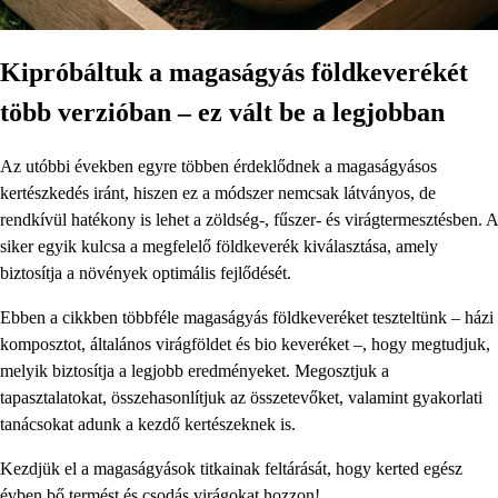
Kipróbáltuk a magaságyás földkeverékét
több verzióban – ez vált be a legjobban
Az utóbbi években egyre többen érdeklődnek a magaságyásos
kertészkedés iránt, hiszen ez a módszer nemcsak látványos, de
rendkívül hatékony is lehet a zöldség-, fűszer- és virágtermesztésben. A
siker egyik kulcsa a megfelelő földkeverék kiválasztása, amely
biztosítja a növények optimális fejlődését.
Ebben a cikkben többféle magaságyás földkeveréket teszteltünk – házi
komposztot, általános virágföldet és bio keveréket –, hogy megtudjuk,
melyik biztosítja a legjobb eredményeket. Megosztjuk a
tapasztalatokat, összehasonlítjuk az összetevőket, valamint gyakorlati
tanácsokat adunk a kezdő kertészeknek is.
Kezdjük el a magaságyások titkainak feltárását, hogy kerted egész
évben bő termést és csodás virágokat hozzon!