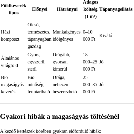
Átlagos
Földkeverék
Előnyei
Hátrányai
költség
Tápanyagellátás
típus
(1 m³)
Olcsó,
Házi
természetes,
Munkaigényes,
0–10
Kiváló
komposzt
tápanyagban
időigényes
000 Ft
gazdag
Gyors,
Drágább,
18
Általános
egyszerű,
gyorsan
000–25
Jó
virágföld
steril
kimerül
000 Ft
Bio
Bio
Drága,
25
magaságyás
minőség,
nehezen
000–35
Jó
keverék
fenntartható
beszerezhető
000 Ft
Gyakori hibák a magaságyás töltésénél
A kezdő kertészek körében gyakran előforduló hibák: