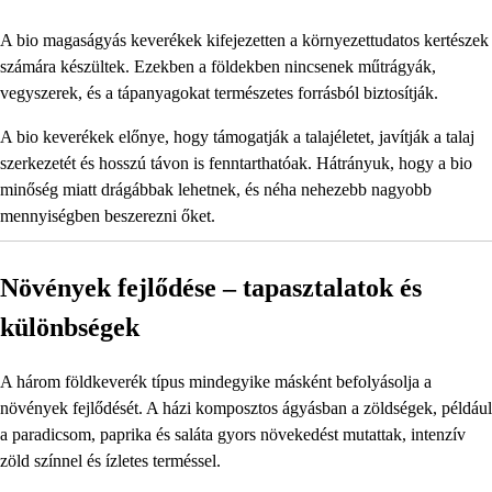
A bio magaságyás keverékek kifejezetten a környezettudatos kertészek
számára készültek. Ezekben a földekben nincsenek műtrágyák,
vegyszerek, és a tápanyagokat természetes forrásból biztosítják.
A bio keverékek előnye, hogy támogatják a talajéletet, javítják a talaj
szerkezetét és hosszú távon is fenntarthatóak. Hátrányuk, hogy a bio
minőség miatt drágábbak lehetnek, és néha nehezebb nagyobb
mennyiségben beszerezni őket.
Növények fejlődése – tapasztalatok és
különbségek
A három földkeverék típus mindegyike másként befolyásolja a
növények fejlődését. A házi komposztos ágyásban a zöldségek, például
a paradicsom, paprika és saláta gyors növekedést mutattak, intenzív
zöld színnel és ízletes terméssel.