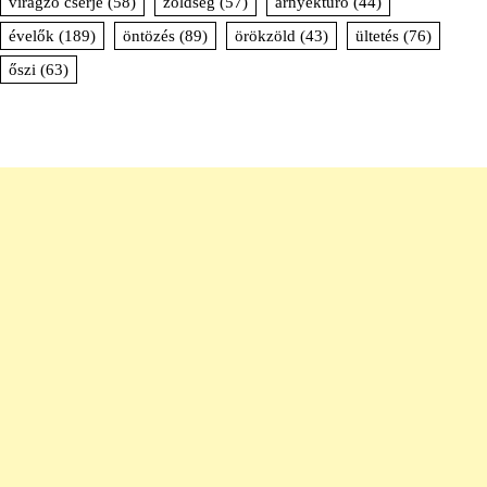
virágzó cserje
(58)
zöldség
(57)
árnyéktűrő
(44)
évelők
(189)
öntözés
(89)
örökzöld
(43)
ültetés
(76)
őszi
(63)