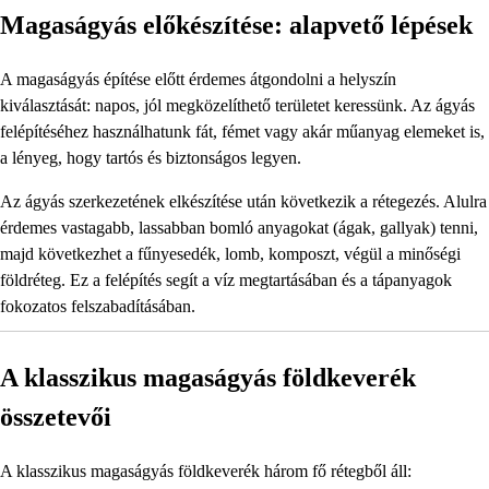
Magaságyás előkészítése: alapvető lépések
A magaságyás építése előtt érdemes átgondolni a helyszín
kiválasztását: napos, jól megközelíthető területet keressünk. Az ágyás
felépítéséhez használhatunk fát, fémet vagy akár műanyag elemeket is,
a lényeg, hogy tartós és biztonságos legyen.
Az ágyás szerkezetének elkészítése után következik a rétegezés. Alulra
érdemes vastagabb, lassabban bomló anyagokat (ágak, gallyak) tenni,
majd következhet a fűnyesedék, lomb, komposzt, végül a minőségi
földréteg. Ez a felépítés segít a víz megtartásában és a tápanyagok
fokozatos felszabadításában.
A klasszikus magaságyás földkeverék
összetevői
A klasszikus magaságyás földkeverék három fő rétegből áll: