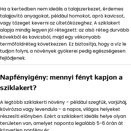
Ha a kertedben nem ideális a talajszerkezet, érdemes
talajjavító anyagokat, például homokot, apró kavicsot,
vagy tőzeget keverni az ültetőközeghez. A sziklakert
alapja mindig legyen jól rétegzett: az alsó réteg durvább
kövekből és kavicsból, majd egy vékonyabb
termőföldréteg következzen. Ez biztosítja, hogy a víz le
tudjon folyni, a növények gyökerei pedig egészségesen
fejlődjenek.
Napfényigény: mennyi fényt kapjon a
sziklakert?
A legtöbb sziklakerti növény – például szegfűk, varjúháj,
kövirózsa vagy levendula – a napos, világos helyeket
részesíti előnyben. Ezért a sziklakert ideális helye olyan
területen van, amelyet naponta legalább 5-6 órán át
közvetlen napfény ér.