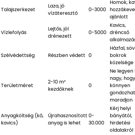
Homok, ka
Laza, jó
Talajszerkezet
0-3000
hozzákeve
vízáteresztő
ajánlott
Kavics,
Lejtős, jól
Vízlefolyás
0-5000
dréncső
drénezett
alkalmazá
Házfal, sö
Szélvédettség
Részben védett
0
bokrok
közelsége
Ne legyen 
nagy, hog
2-10 m²
Területméret
0
könnyen
kezdőknek
gondozha
maradjon
Kérj helyi
Anyagköltség (kő,
Újrahasznosított
0-
bányától,
kavics)
anyag is lehet
30.000
hirdetési
oldalakról