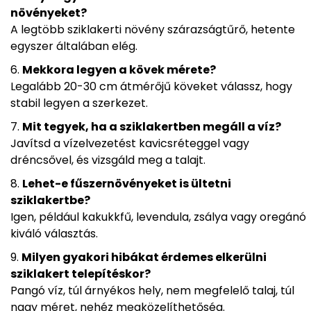
növényeket?
A legtöbb sziklakerti növény szárazságtűrő, hetente
egyszer általában elég.
Mekkora legyen a kövek mérete?
Legalább 20-30 cm átmérőjű köveket válassz, hogy
stabil legyen a szerkezet.
Mit tegyek, ha a sziklakertben megáll a víz?
Javítsd a vízelvezetést kavicsréteggel vagy
dréncsővel, és vizsgáld meg a talajt.
Lehet-e fűszernövényeket is ültetni
sziklakertbe?
Igen, például kakukkfű, levendula, zsálya vagy oregánó
kiváló választás.
Milyen gyakori hibákat érdemes elkerülni
sziklakert telepítéskor?
Pangó víz, túl árnyékos hely, nem megfelelő talaj, túl
nagy méret, nehéz megközelíthetőség.