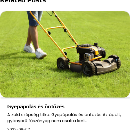
Gyepápolás és öntözés
A zöld szépség titka: Gyepápolás és öntözés Az ápolt,
gyönyörű fűszőnyeg nem csak a kert…
2023-08-02