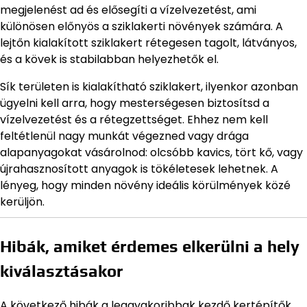
megjelenést ad és elősegíti a vízelvezetést, ami
különösen előnyös a sziklakerti növények számára. A
lejtőn kialakított sziklakert rétegesen tagolt, látványos,
és a kövek is stabilabban helyezhetők el.
Sík területen is kialakítható sziklakert, ilyenkor azonban
ügyelni kell arra, hogy mesterségesen biztosítsd a
vízelvezetést és a rétegzettséget. Ehhez nem kell
feltétlenül nagy munkát végezned vagy drága
alapanyagokat vásárolnod: olcsóbb kavics, tört kő, vagy
újrahasznosított anyagok is tökéletesek lehetnek. A
lényeg, hogy minden növény ideális körülmények közé
kerüljön.
Hibák, amiket érdemes elkerülni a hely
kiválasztásakor
A következő hibák a leggyakoribbak kezdő kertépítők