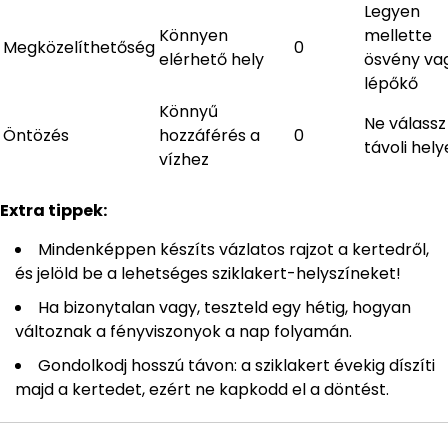
Legyen
Könnyen
mellette
Megközelíthetőség
0
elérhető hely
ösvény va
lépőkő
Könnyű
Ne válassz 
Öntözés
hozzáférés a
0
távoli hely
vízhez
Extra tippek:
Mindenképpen készíts vázlatos rajzot a kertedről,
és jelöld be a lehetséges sziklakert-helyszíneket!
Ha bizonytalan vagy, teszteld egy hétig, hogyan
változnak a fényviszonyok a nap folyamán.
Gondolkodj hosszú távon: a sziklakert évekig díszíti
majd a kertedet, ezért ne kapkodd el a döntést.