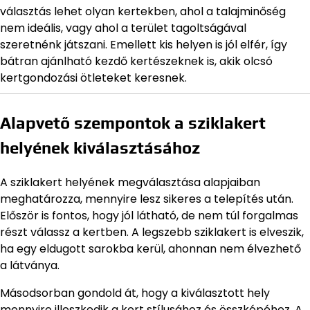
választás lehet olyan kertekben, ahol a talajminőség
nem ideális, vagy ahol a terület tagoltságával
szeretnénk játszani. Emellett kis helyen is jól elfér, így
bátran ajánlható kezdő kertészeknek is, akik olcsó
kertgondozási ötleteket keresnek.
Alapvető szempontok a sziklakert
helyének kiválasztásához
A sziklakert helyének megválasztása alapjaiban
meghatározza, mennyire lesz sikeres a telepítés után.
Először is fontos, hogy jól látható, de nem túl forgalmas
részt válassz a kertben. A legszebb sziklakert is elveszik,
ha egy eldugott sarokba kerül, ahonnan nem élvezhető
a látványa.
Másodsorban gondold át, hogy a kiválasztott hely
mennyire illeszkedik a kert stílusához és összképéhez. A