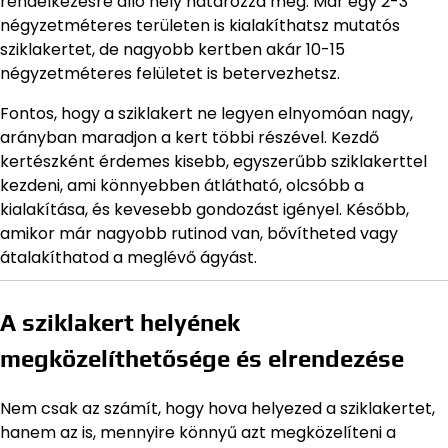
rendelkezésre álló hely határozza meg. Már egy 2-3
négyzetméteres területen is kialakíthatsz mutatós
sziklakertet, de nagyobb kertben akár 10-15
négyzetméteres felületet is betervezhetsz.
Fontos, hogy a sziklakert ne legyen elnyomóan nagy,
arányban maradjon a kert többi részével. Kezdő
kertészként érdemes kisebb, egyszerűbb sziklakerttel
kezdeni, ami könnyebben átlátható, olcsóbb a
kialakítása, és kevesebb gondozást igényel. Később,
amikor már nagyobb rutinod van, bővítheted vagy
átalakíthatod a meglévő ágyást.
A sziklakert helyének
megközelíthetősége és elrendezése
Nem csak az számít, hogy hova helyezed a sziklakertet,
hanem az is, mennyire könnyű azt megközelíteni a