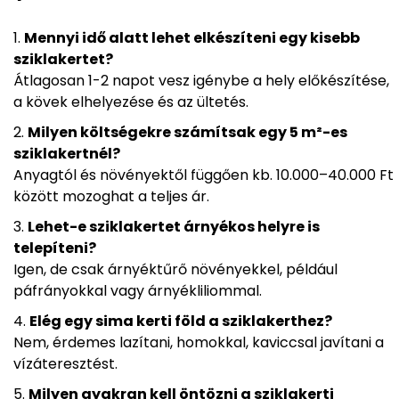
Mennyi idő alatt lehet elkészíteni egy kisebb
sziklakertet?
Átlagosan 1-2 napot vesz igénybe a hely előkészítése,
a kövek elhelyezése és az ültetés.
Milyen költségekre számítsak egy 5 m²-es
sziklakertnél?
Anyagtól és növényektől függően kb. 10.000–40.000 Ft
között mozoghat a teljes ár.
Lehet-e sziklakertet árnyékos helyre is
telepíteni?
Igen, de csak árnyéktűrő növényekkel, például
páfrányokkal vagy árnyékliliommal.
Elég egy sima kerti föld a sziklakerthez?
Nem, érdemes lazítani, homokkal, kaviccsal javítani a
vízáteresztést.
Milyen gyakran kell öntözni a sziklakerti