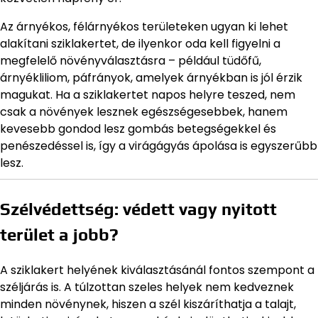
Az árnyékos, félárnyékos területeken ugyan ki lehet
alakítani sziklakertet, de ilyenkor oda kell figyelni a
megfelelő növényválasztásra – például tüdőfű,
árnyékliliom, páfrányok, amelyek árnyékban is jól érzik
magukat. Ha a sziklakertet napos helyre teszed, nem
csak a növények lesznek egészségesebbek, hanem
kevesebb gondod lesz gombás betegségekkel és
penészedéssel is, így a virágágyás ápolása is egyszerűbb
lesz.
Szélvédettség: védett vagy nyitott
terület a jobb?
A sziklakert helyének kiválasztásánál fontos szempont a
széljárás is. A túlzottan szeles helyek nem kedveznek
minden növénynek, hiszen a szél kiszáríthatja a talajt,