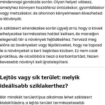
mindennapi gondozás során. Olyan helyet válassz,
amelyhez könnyen hozzáférsz öntözéskor, gyomláláskor
vagy metszéskor, és ahonnan kényelmesen élvezheted
a látványát.
A sziklakert elrendezése során ügyelj arra, hogy a kövek
elhelyezése természetes hatást keltsen, és maradjon
elegendő tér a növények fejlődéséhez. Tervezd meg
előre az ösvényeket vagy lépőköveket, hogy ne taposd
le a növényeket a kert bejárása közben. Ez nem csak
praktikus, de olcsóbbá is teszi a karbantartást, hiszen
kevesebb növényt kell újratelepíteni.
Lejtős vagy sík terület: melyik
ideálisabb sziklakerthez?
Bár mindkét területtípus alkalmas lehet sziklakert
kialakítására, a lejtős terület természetesebb