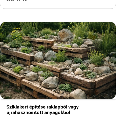
Sziklakert építése raklapból vagy
újrahasznosított anyagokból