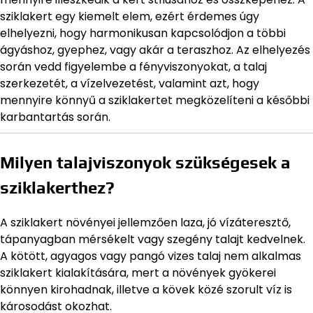
sziklakert egy kiemelt elem, ezért érdemes úgy
elhelyezni, hogy harmonikusan kapcsolódjon a többi
ágyáshoz, gyephez, vagy akár a teraszhoz. Az elhelyezés
során vedd figyelembe a fényviszonyokat, a talaj
szerkezetét, a vízelvezetést, valamint azt, hogy
mennyire könnyű a sziklakertet megközelíteni a későbbi
karbantartás során.
Milyen talajviszonyok szükségesek a
sziklakerthez?
A sziklakert növényei jellemzően laza, jó vízáteresztő,
tápanyagban mérsékelt vagy szegény talajt kedvelnek.
A kötött, agyagos vagy pangó vizes talaj nem alkalmas
sziklakert kialakítására, mert a növények gyökerei
könnyen kirohadnak, illetve a kövek közé szorult víz is
károsodást okozhat.