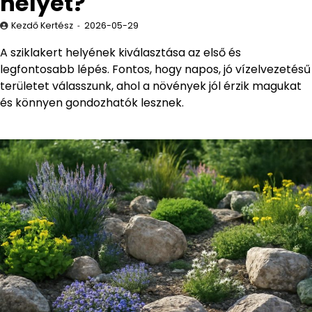
helyét?
Kezdő Kertész
2026-05-29
A sziklakert helyének kiválasztása az első és
legfontosabb lépés. Fontos, hogy napos, jó vízelvezetésű
területet válasszunk, ahol a növények jól érzik magukat
és könnyen gondozhatók lesznek.