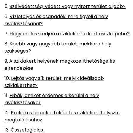
Szélvédettség: védett vagy nyitott terület a jobb?
Vízlefolyás és csapadék: mire figyelj a hely
kiválasztásánál?
Hogyan illeszkedjen a sziklakert a kert összképébe?
Kisebb vagy nagyobb terület: mekkora hely
szükséges?
A sziklakert helyének megközelíthetősége és
elrendezése
Lejtős vagy sík terület: melyik ideálisabb
sziklakerthez?
Hibák, amiket érdemes elkerülni a hely
kiválasztásakor
Praktikus tippek a tökéletes sziklakert helyszín
megtalálásához
Összefoglalás