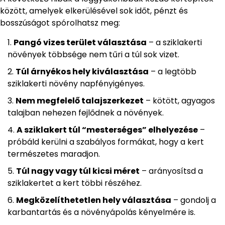
között, amelyek elkerülésével sok időt, pénzt és
bosszúságot spórolhatsz meg:
Pangó vizes terület választása
– a sziklakerti
növények többsége nem tűri a túl sok vizet.
Túl árnyékos hely kiválasztása
– a legtöbb
sziklakerti növény napfényigényes.
Nem megfelelő talajszerkezet
– kötött, agyagos
talajban nehezen fejlődnek a növények.
A sziklakert túl “mesterséges” elhelyezése
–
próbáld kerülni a szabályos formákat, hogy a kert
természetes maradjon.
Túl nagy vagy túl kicsi méret
– arányosítsd a
sziklakertet a kert többi részéhez.
Megközelíthetetlen hely választása
– gondolj a
karbantartás és a növényápolás kényelmére is.