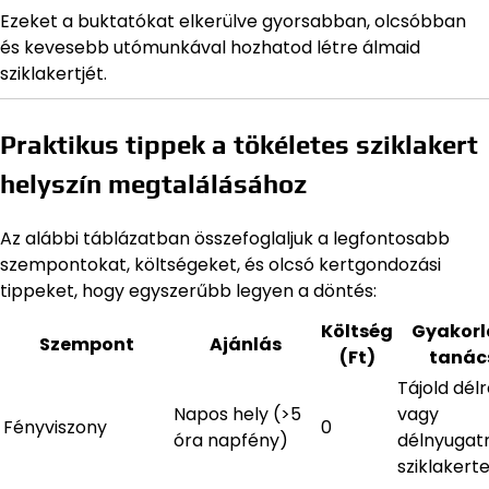
Ezeket a buktatókat elkerülve gyorsabban, olcsóbban
és kevesebb utómunkával hozhatod létre álmaid
sziklakertjét.
Praktikus tippek a tökéletes sziklakert
helyszín megtalálásához
Az alábbi táblázatban összefoglaljuk a legfontosabb
szempontokat, költségeket, és olcsó kertgondozási
tippeket, hogy egyszerűbb legyen a döntés:
Költség
Gyakorl
Szempont
Ajánlás
(Ft)
tanác
Tájold dél
Napos hely (>5
vagy
Fényviszony
0
óra napfény)
délnyugat
sziklakert