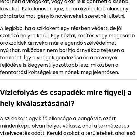
letörheti a virágokat, vagy akár le is döntheti a kisebb
köveket. Ez különösen igaz, ha örökzöldeket, alacsony
páratartalmat igénylő növényeket szeretnél ültetni.
A legjobb, ha a sziklakert egy részben védett, de jól
szellőző helyre kerül. Egy házfal, kerítés vagy magasabb
örökzöldek árnyéka már elegendő szélvédelmet
nyújthat, miközben nem borítja árnyékba teljesen a
területet. Így a virágok gondozása és a növények
fejlődése is kiegyensúlyozottabb lesz, miközben a
fenntartási költségek sem nőnek meg jelentősen.
Vízlefolyás és csapadék: mire figyelj a
hely kiválasztásánál?
A sziklakert egyik fő ellensége a pangó víz, ezért
mindenképp olyan helyet válassz, ahol a természetes
vízelvezetés adott. Kerüld azokat a területeket, ahol eső