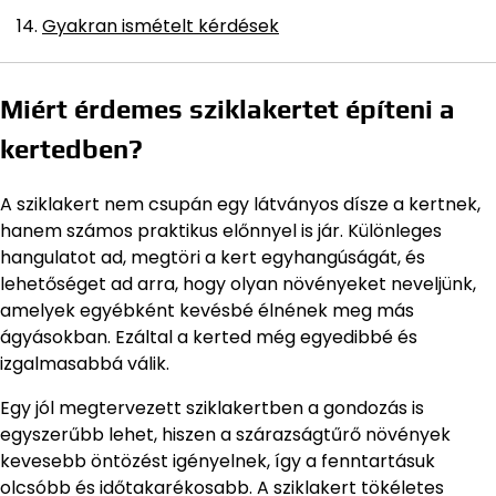
Gyakran ismételt kérdések
Miért érdemes sziklakertet építeni a
kertedben?
A sziklakert nem csupán egy látványos dísze a kertnek,
hanem számos praktikus előnnyel is jár. Különleges
hangulatot ad, megtöri a kert egyhangúságát, és
lehetőséget ad arra, hogy olyan növényeket neveljünk,
amelyek egyébként kevésbé élnének meg más
ágyásokban. Ezáltal a kerted még egyedibbé és
izgalmasabbá válik.
Egy jól megtervezett sziklakertben a gondozás is
egyszerűbb lehet, hiszen a szárazságtűrő növények
kevesebb öntözést igényelnek, így a fenntartásuk
olcsóbb és időtakarékosabb. A sziklakert tökéletes