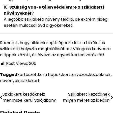
Szükség van-e télen védelemre a sziklakerti
növényeknél?
A legtöbb sziklakerti növény télálló, de extrém hideg
esetén mulccsal óvd a gyökereket.
Reméljük, hogy cikkünk segítségedre lesz a tökéletes
sziklakerti helyszín megtalálásában! Válogass kedvedre
a tippek között, és élvezd az egyedi kerted varázsát!
Post Views:
206
Tagged
kertészet
,
kerti tippek
,
kerttervezés
,
kezdőknek
,
növények
,
sziklakert
Sziklakert kezdőknek:
Sziklakert kezdőknek:
Bejegyzés
mennyibe kerül valójában?
milyen méret az ideális?
navigáció
Related Posts