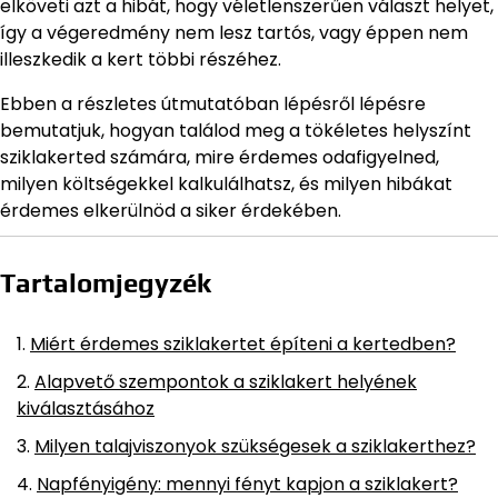
elköveti azt a hibát, hogy véletlenszerűen választ helyet,
így a végeredmény nem lesz tartós, vagy éppen nem
illeszkedik a kert többi részéhez.
Ebben a részletes útmutatóban lépésről lépésre
bemutatjuk, hogyan találod meg a tökéletes helyszínt
sziklakerted számára, mire érdemes odafigyelned,
milyen költségekkel kalkulálhatsz, és milyen hibákat
érdemes elkerülnöd a siker érdekében.
Tartalomjegyzék
Miért érdemes sziklakertet építeni a kertedben?
Alapvető szempontok a sziklakert helyének
kiválasztásához
Milyen talajviszonyok szükségesek a sziklakerthez?
Napfényigény: mennyi fényt kapjon a sziklakert?