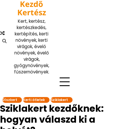
Kezdő
Skip
to
Kertész
content
Kert, kertész,
kertészkedés,
kertépítés, kerti
növények, kerti
virágok, évelő
növények, évelő
virágok,
gyógynövények,
fűszernövények.
Díszkert
Kerti ötletek
Sziklakert
Sziklakert kezdőknek:
hogyan válaszd ki a