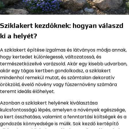
Sziklakert kezdőknek: hogyan válaszd
ki a helyét?
A sziklakert építése izgalmas és látványos módja annak,
hogy kertedet különlegessé, változatossá, és
természetközelivé varázsold. Akár egy kisebb udvarban,
akár egy tágas kertben gondolkodsz, a sziklakert
mindenhol remekül mutat, és számtalan dekoratív
örökzöld, évelő növény vagy fűszernövény számára
teremt ideális élőhelyet.
Azonban a sziklakert helyének kiválasztása
kulcsfontosságú lépés, amelyen a növények egészsége,
a kert összhatása, valamint a fenntartási költségek és a
gondozás könnyedsége is múlik. Sok kezdő kertépítő