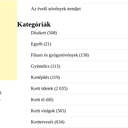
Az évelő növények trendjei
Kategóriák
Díszkert
(508)
Egyéb
(21)
Fűszer és gyógynövények
(158)
Gyümölcs
(113)
Kertépítés
(119)
Kerti ötletek
(2 035)
t,
.
Kerti tó
(60)
Kerti virágok
(565)
Kerttervezés
(634)