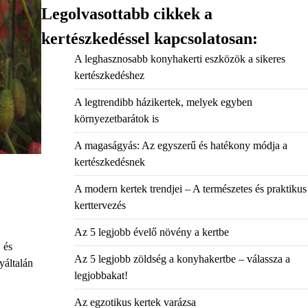
Legolvasottabb cikkek a
kertészkedéssel kapcsolatosan:
A leghasznosabb konyhakerti eszközök a sikeres
kertészkedéshez
A legtrendibb házikertek, melyek egyben
környezetbarátok is
A magaságyás: Az egyszerű és hatékony módja a
kertészkedésnek
A modern kertek trendjei – A természetes és praktikus
kerttervezés
Az 5 legjobb évelő növény a kertbe
 és
Az 5 legjobb zöldség a konyhakertbe – válassza a
yáltalán
legjobbakat!
Az egzotikus kertek varázsa