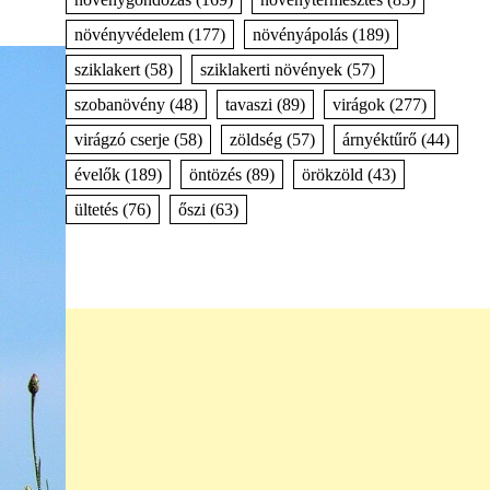
növényvédelem
(177)
növényápolás
(189)
sziklakert
(58)
sziklakerti növények
(57)
szobanövény
(48)
tavaszi
(89)
virágok
(277)
virágzó cserje
(58)
zöldség
(57)
árnyéktűrő
(44)
évelők
(189)
öntözés
(89)
örökzöld
(43)
ültetés
(76)
őszi
(63)