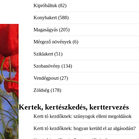
Kipróbáltuk
(82)
Konyhakert
(588)
Magaságyás
(205)
Mérgező növények
(6)
Sziklakert
(51)
Szobanövény
(134)
Vendégposzt
(27)
Zöldség
(178)
Kertek, kertészkedés, kerttervezés
Kerti tó kezdőknek: szúnyogok elleni megoldások
Kerti tó kezdőknek: hogyan kerüld el az algásodást?