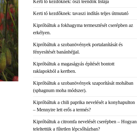
Kerti tó kezdőknek: őszi teendők listája
Kerti tó kezdőknek: tavaszi indítás teljes útmutató
Kipróbáltuk a fokhagyma termesztését cserépben az
erkélyen.
Kipróbáltuk a szobanövények portalanítását és
fényesítését banánhéjjal.
Kipróbáltuk a magaságyás építését bontott
raklapokból a kertben.
Kipróbáltuk a szobanövények szaporítását mohában
(sphagnum moha módszer).
Kipróbáltuk a chili paprika nevelését a konyhapulton
– Mennyire lett erős a termés?
Kipróbáltuk a citromfa nevelését cserépben – Hogyan
teleltettük a fűtetlen lépcsőházban?