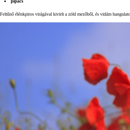
pipacs
Feltűnő élénkpiros virágával kivirít a zöld mezőből, és vidám hangulat