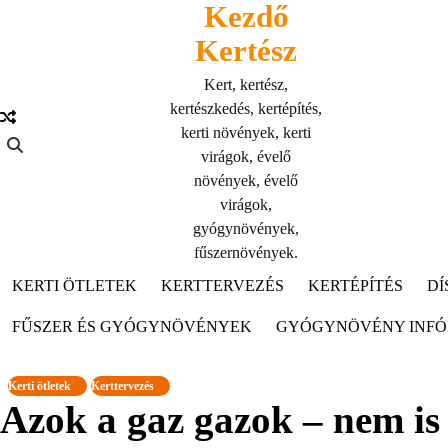
Kezdő
Skip
to
Kertész
content
Kert, kertész,
kertészkedés, kertépítés,
kerti növények, kerti
virágok, évelő
növények, évelő
virágok,
gyógynövények,
fűszernövények.
KERTI ÖTLETEK
KERTTERVEZÉS
KERTÉPÍTÉS
DÍ
FŰSZER ÉS GYÓGYNÖVÉNYEK
GYÓGYNÖVÉNY INF
Kerti ötletek
Kerttervezés
Azok a gaz gazok – nem is