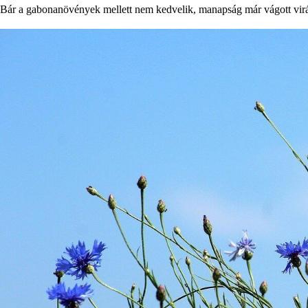
Bár a gabonanövények mellett nem kedvelik, manapság már vágott virág