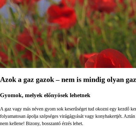
Azok a gaz gazok – nem is mindig olyan gaz
Gyomok, melyek előnyösek lehetnek
A gaz vagy más néven gyom sok keserűséget tud okozni egy kezdő kert
folyamatosan ápolja szépséges virágágyását vagy konyhakertjét. Aztán 
nem kellene! Bizony, bosszantó érzés lehet.