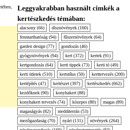
Leggyakrabban használt cimkék a
etében,
kertészkedés témában:
alacsony
(66)
dísznövények
(160)
fenntarthatóság
(94)
fűszernövények
(64)
garden design
(77)
gondozás
(46)
gyógynövények
(94)
kert
(372)
kertek
(91)
kertgondozás
(64)
kerti tippek
(73)
kerti tó
(49)
kerti ötletek
(510)
kertstílus
(50)
kerttervezés
(200)
kertépítés
(47)
kertészet
(397)
kertészkedés
(662)
kezdőknek
(90)
konyhakert
(88)
konyhakert tervezés
(74)
közepes
(80)
magas
(89)
magaságyás
(82)
medditerrán
(53)
mezőgazdaság
(70)
nyári
(131)
növények
(264)
növénygondozás
(169)
növénytermesztés
(83)