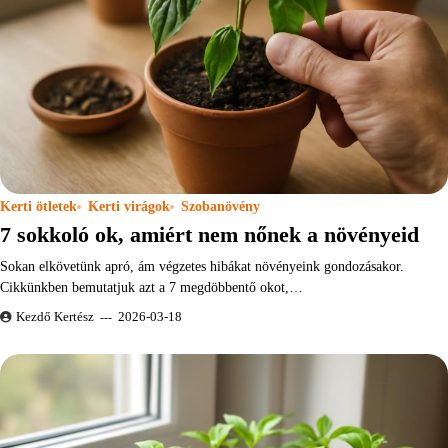
Kerti ötletek
Kerti virágok
Szobanövény
7 sokkoló ok, amiért nem nőnek a növényeid
Sokan elkövetünk apró, ám végzetes hibákat növényeink gondozásakor.
Cikkünkben bemutatjuk azt a 7 megdöbbentő okot,…
Kezdő Kertész
2026-03-18