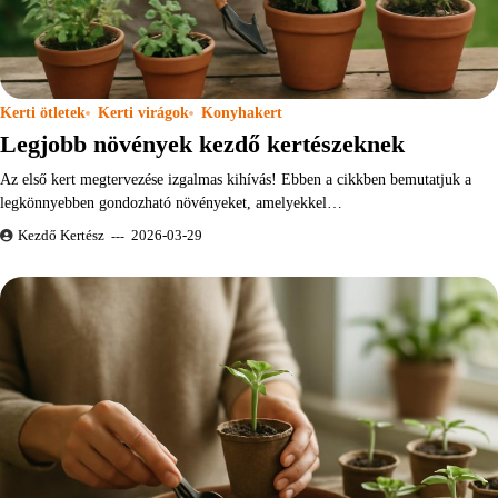
Kerti ötletek
Kerti virágok
Konyhakert
Legjobb növények kezdő kertészeknek
Az első kert megtervezése izgalmas kihívás! Ebben a cikkben bemutatjuk a
legkönnyebben gondozható növényeket, amelyekkel…
Kezdő Kertész
2026-03-29