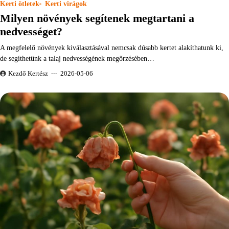
Kerti ötletek
Kerti virágok
Milyen növények segítenek megtartani a
nedvességet?
A megfelelő növények kiválasztásával nemcsak dúsabb kertet alakíthatunk ki,
de segíthetünk a talaj nedvességének megőrzésében…
Kezdő Kertész
2026-05-06