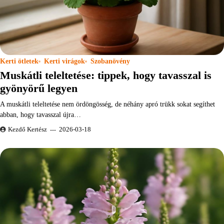
Kerti ötletek
Kerti virágok
Szobanövény
Muskátli teleltetése: tippek, hogy tavasszal is
gyönyörű legyen
A muskátli teleltetése nem ördöngösség, de néhány apró trükk sokat segíthet
abban, hogy tavasszal újra…
Kezdő Kertész
2026-03-18