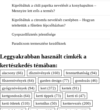
Kipróbáltuk a chili paprika nevelését a konyhapulton –
Mennyire lett erős a termés?
Kipróbáltuk a citromfa nevelését cserépben – Hogyan
teleltettük a fűtetlen lépcsőházban?
Gyepszellőztetés jelentősége
Paradicsom termesztése kezdőknek
Leggyakrabban használt cimkék a
kertészkedés témában:
alacsony
(66)
dísznövények
(160)
fenntarthatóság
(94)
fűszernövények
(64)
garden design
(77)
gondozás
(46)
gyógynövények
(94)
kert
(372)
kertek
(91)
kertgondozás
(64)
kerti tippek
(73)
kerti tó
(47)
kerti ötletek
(510)
kertstílus
(50)
kerttervezés
(200)