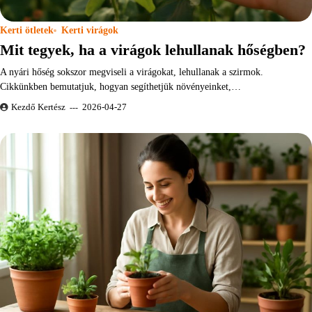
Kerti ötletek
Kerti virágok
Mit tegyek, ha a virágok lehullanak hőségben?
A nyári hőség sokszor megviseli a virágokat, lehullanak a szirmok.
Cikkünkben bemutatjuk, hogyan segíthetjük növényeinket,…
Kezdő Kertész
2026-04-27