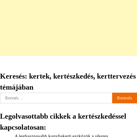
Keresés: kertek, kertészkedés, kerttervezés
témájában
Keresés:
Legolvasottabb cikkek a kertészkedéssel
kapcsolatosan:
A leghasznosabb konyhakerti eszközök a sikeres