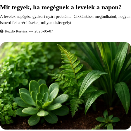
Mit tegyek, ha megégnek a levelek a napon?
A levelek napégése gyakori nyári probléma. Cikkünkben megtudhatod, hogyan
ismerd fel a sérüléseket, milyen elsősegélyt…
Kezdő Kertész
2026-05-07