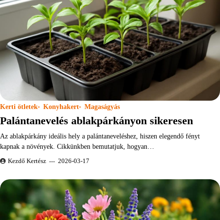
Kerti ötletek
Konyhakert
Magaságyás
Palántanevelés ablakpárkányon sikeresen
Az ablakpárkány ideális hely a palántaneveléshez, hiszen elegendő fényt
kapnak a növények. Cikkünkben bemutatjuk, hogyan…
Kezdő Kertész
2026-03-17