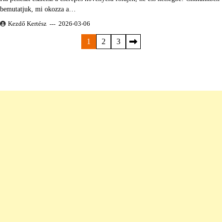
bemutatjuk, mi okozza a…
Kezdő Kertész
2026-03-06
Bejegyzések
1
2
3
lapozása