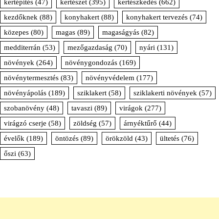
kertépítés
(47)
kertészet
(395)
kertészkedés
(662)
kezdőknek
(88)
konyhakert
(88)
konyhakert tervezés
(74)
közepes
(80)
magas
(89)
magaságyás
(82)
medditerrán
(53)
mezőgazdaság
(70)
nyári
(131)
növények
(264)
növénygondozás
(169)
növénytermesztés
(83)
növényvédelem
(177)
növényápolás
(189)
sziklakert
(58)
sziklakerti növények
(57)
szobanövény
(48)
tavaszi
(89)
virágok
(277)
virágzó cserje
(58)
zöldség
(57)
árnyéktűrő
(44)
évelők
(189)
öntözés
(89)
örökzöld
(43)
ültetés
(76)
őszi
(63)