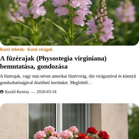
Kerti ötletek
Kerti virágok
A füzérajak (Physostegia virginiana)
bemutatása, gondozása
A füzérajak, vagy más néven amerikai füzérvirág, dús virágzatával és könnyű
gondozhatóságával díszítheti kertünket. Megfelelő…
Kezdő Kertész
2026-03-18