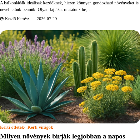
A balkonládák ideálisak kezdőknek, hiszen könnyen gondozható növényeket is
nevelhetünk bennük. Olyan fajtákat mutatunk be,…
Kezdő Kertész
2026-07-20
Kerti ötletek
Kerti virágok
Milyen növények bírják legjobban a napos