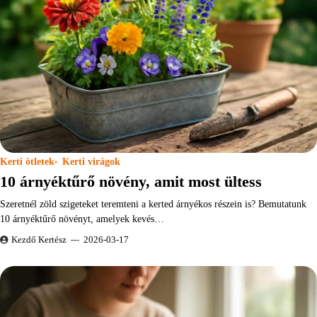
Kerti ötletek
Kerti virágok
10 árnyéktűrő növény, amit most ültess
Szeretnél zöld szigeteket teremteni a kerted árnyékos részein is? Bemutatunk
10 árnyéktűrő növényt, amelyek kevés…
Kezdő Kertész
2026-03-17