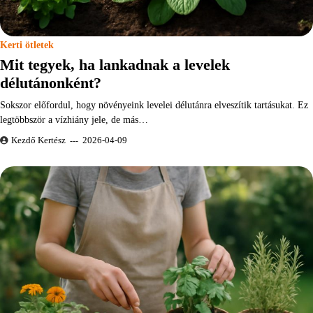
Kerti ötletek
Mit tegyek, ha lankadnak a levelek
délutánonként?
Sokszor előfordul, hogy növényeink levelei délutánra elveszítik tartásukat. Ez
legtöbbször a vízhiány jele, de más…
Kezdő Kertész
2026-04-09