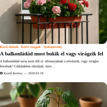
Kerti ötletek
Kerti virágok
Szobanövény
A balkonládád most bukik el vagy virágzik fel
A balkonládád sorsa most dől el: elfonnyadnak a növények, vagy virágba
borulnak? Cikkünkben eláruljuk, mire…
Kezdő Kertész
2026-03-18