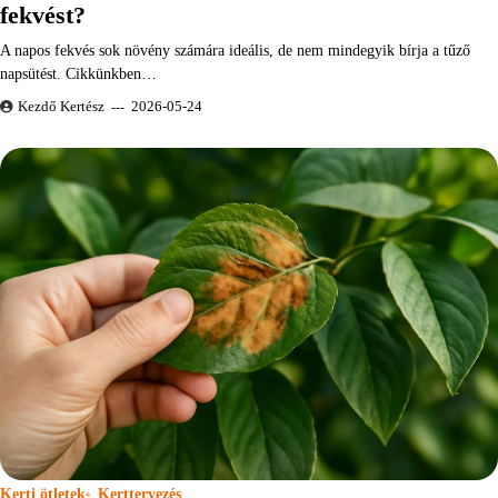
fekvést?
A napos fekvés sok növény számára ideális, de nem mindegyik bírja a tűző
napsütést. Cikkünkben…
Kezdő Kertész
2026-05-24
Kerti ötletek
Kerttervezés