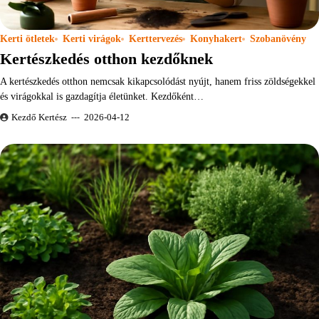
Kerti ötletek
Kerti virágok
Kerttervezés
Konyhakert
Szobanövény
Kertészkedés otthon kezdőknek
A kertészkedés otthon nemcsak kikapcsolódást nyújt, hanem friss zöldségekkel
és virágokkal is gazdagítja életünket. Kezdőként…
Kezdő Kertész
2026-04-12