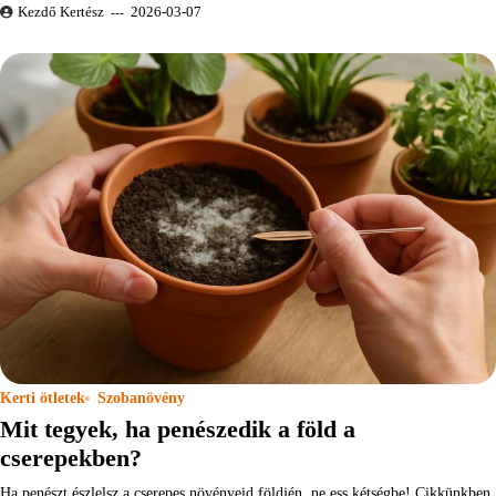
Kezdő Kertész
2026-03-07
Kerti ötletek
Szobanövény
Mit tegyek, ha penészedik a föld a
cserepekben?
Ha penészt észlelsz a cserepes növényeid földjén, ne ess kétségbe! Cikkünkben