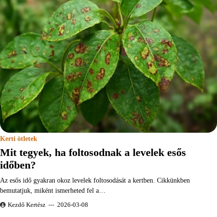
Kerti ötletek
Mit tegyek, ha foltosodnak a levelek esős
időben?
Az esős idő gyakran okoz levelek foltosodását a kertben. Cikkünkben
bemutatjuk, miként ismerheted fel a…
Kezdő Kertész
2026-03-08