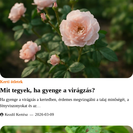
Kerti ötletek
Mit tegyek, ha gyenge a virágzás?
Ha gyenge a virágzás a kertedben, érdemes megvizsgálni a talaj minőségét, a
fényviszonyokat és az…
Kezdő Kertész
2026-03-09