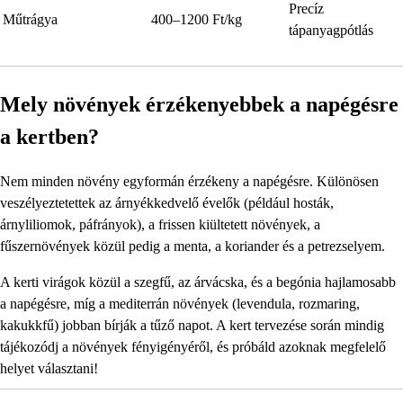
Precíz
Műtrágya
400–1200 Ft/kg
tápanyagpótlás
Mely növények érzékenyebbek a napégésre
a kertben?
Nem minden növény egyformán érzékeny a napégésre. Különösen
veszélyeztetettek az árnyékkedvelő évelők (például hosták,
árnyliliomok, páfrányok), a frissen kiültetett növények, a
fűszernövények közül pedig a menta, a koriander és a petrezselyem.
A kerti virágok közül a szegfű, az árvácska, és a begónia hajlamosabb
a napégésre, míg a mediterrán növények (levendula, rozmaring,
kakukkfű) jobban bírják a tűző napot. A kert tervezése során mindig
tájékozódj a növények fényigényéről, és próbáld azoknak megfelelő
helyet választani!