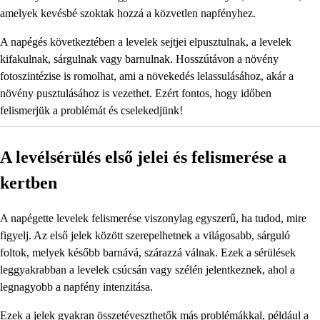
amelyek kevésbé szoktak hozzá a közvetlen napfényhez.
A napégés következtében a levelek sejtjei elpusztulnak, a levelek
kifakulnak, sárgulnak vagy barnulnak. Hosszútávon a növény
fotoszintézise is romolhat, ami a növekedés lelassulásához, akár a
növény pusztulásához is vezethet. Ezért fontos, hogy időben
felismerjük a problémát és cselekedjünk!
A levélsérülés első jelei és felismerése a
kertben
A napégette levelek felismerése viszonylag egyszerű, ha tudod, mire
figyelj. Az első jelek között szerepelhetnek a világosabb, sárguló
foltok, melyek később barnává, szárazzá válnak. Ezek a sérülések
leggyakrabban a levelek csúcsán vagy szélén jelentkeznek, ahol a
legnagyobb a napfény intenzitása.
Ezek a jelek gyakran összetéveszthetők más problémákkal, például a