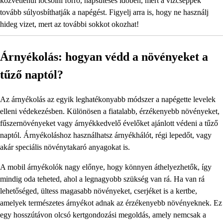
közvetlenül locsolni forró, napsütéses időben, mert a vízcseppek
tovább súlyosbíthatják a napégést. Figyelj arra is, hogy ne használj
hideg vizet, mert az további sokkot okozhat!
Árnyékolás: hogyan védd a növényeket a
tűző naptól?
Az árnyékolás az egyik leghatékonyabb módszer a napégette levelek
elleni védekezésben. Különösen a fiatalabb, érzékenyebb növényeket,
fűszernövényeket vagy árnyékkedvelő évelőket ajánlott védeni a tűző
naptól. Árnyékoláshoz használhatsz árnyékhálót, régi lepedőt, vagy
akár speciális növénytakaró anyagokat is.
A mobil árnyékolók nagy előnye, hogy könnyen áthelyezhetők, így
mindig oda teheted, ahol a legnagyobb szükség van rá. Ha van rá
lehetőséged, ültess magasabb növényeket, cserjéket is a kertbe,
amelyek természetes árnyékot adnak az érzékenyebb növényeknek. Ez
egy hosszútávon olcsó kertgondozási megoldás, amely nemcsak a