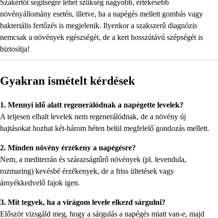
Szakértői segítségre lehet szükség nagyobb, értékesebb
növényállomány esetén, illetve, ha a napégés mellett gombás vagy
bakteriális fertőzés is megjelenik. Ilyenkor a szakszerű diagnózis
nemcsak a növények egészségét, de a kert hosszútávú szépségét is
biztosítja!
Gyakran ismételt kérdések
1. Mennyi idő alatt regenerálódnak a napégette levelek?
A teljesen elhalt levelek nem regenerálódnak, de a növény új
hajtásokat hozhat két-három héten belül megfelelő gondozás mellett.
2. Minden növény érzékeny a napégésre?
Nem, a mediterrán és szárazságtűrő növények (pl. levendula,
rozmaring) kevésbé érzékenyek, de a friss ültetések vagy
árnyékkedvelő fajok igen.
3. Mit tegyek, ha a virágom levele elkezd sárgulni?
Először vizsgáld meg, hogy a sárgulás a napégés miatt van-e, majd