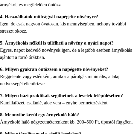
árnyékolj és megfelelően öntözz.
4. Használhatok műtrágyát napégette növényre?
Igen, de csak nagyon óvatosan, kis mennyiségben, nehogy további
stresszt okozz.
5. Árnyékolás nélkül is túlélheti a növény a nyári napot?
Egyes, napot kedvelő növények igen, de a legtöbb esetben árnyékolás
ajánlott a forró órákban.
6. Milyen gyakran öntözzem a napégette növényeket?
Reggelente vagy esténként, amikor a párolgás minimális, a talaj
nedvességét ellenőrizve.
7. Milyen házi praktikák segíthetnek a levelek felépülésében?
Kamillafőzet, csalánlé, aloe vera – enyhe permetezésként.
8. Mennyibe kerül egy árnyékoló háló?
Árnyékoló háló négyzetméterenként kb. 200–500 Ft, típustól függően.
9. Mikor távolítsam el a sérült leveleket?