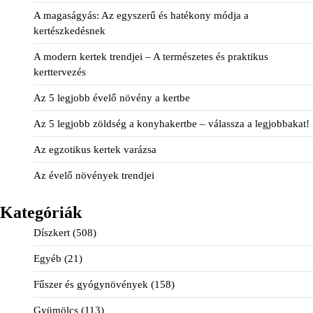
A magaságyás: Az egyszerű és hatékony módja a
kertészkedésnek
A modern kertek trendjei – A természetes és praktikus
kerttervezés
Az 5 legjobb évelő növény a kertbe
Az 5 legjobb zöldség a konyhakertbe – válassza a legjobbakat!
Az egzotikus kertek varázsa
Az évelő növények trendjei
Kategóriák
Díszkert
(508)
Egyéb
(21)
Fűszer és gyógynövények
(158)
Gyümölcs
(113)