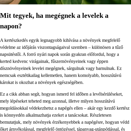
Mit tegyek, ha megégnek a levelek a
napon?
A kertészkedés egyik legnagyobb kihívása a növények megfelelő
védelme az időjárás viszontagságaival szemben – különösen a tűző
napsütéstől. A forró nyári napok során gyakran előfordul, hogy a
kerted kedvenc virágainak, fűszernövényeinek vagy éppen
dísznövényeinek levelei megégnek, sárgulnak vagy barnulnak. Ez
nemcsak esztétikailag kellemetlen, hanem komolyabb, hosszútávú
károkat is okozhat a növények egészségében.
Ez a cikk abban segít, hogyan ismerd fel időben a levélsérüléseket,
mely lépéseket teheted meg azonnal, illetve milyen hosszútávú
megoldásokkal védekezhetsz a napégés ellen – akár egy kezdő kertész
is könnyedén alkalmazhatja ezeket a tanácsokat. Részletesen
bemutatjuk, mely növények érzékenyebbek a napégésre, hogyan védd
őket árnyékolással, megfelelő öntözéssel, tápanyag-utánpótlással, és