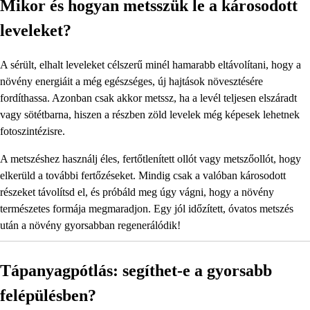
Mikor és hogyan metsszük le a károsodott
leveleket?
A sérült, elhalt leveleket célszerű minél hamarabb eltávolítani, hogy a
növény energiáit a még egészséges, új hajtások növesztésére
fordíthassa. Azonban csak akkor metssz, ha a levél teljesen elszáradt
vagy sötétbarna, hiszen a részben zöld levelek még képesek lehetnek
fotoszintézisre.
A metszéshez használj éles, fertőtlenített ollót vagy metszőollót, hogy
elkerüld a további fertőzéseket. Mindig csak a valóban károsodott
részeket távolítsd el, és próbáld meg úgy vágni, hogy a növény
természetes formája megmaradjon. Egy jól időzített, óvatos metszés
után a növény gyorsabban regenerálódik!
Tápanyagpótlás: segíthet-e a gyorsabb
felépülésben?