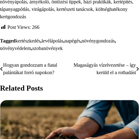
növényápolás, árnyékoló, öntözési tippek, házi praktikák, kertépítés,
tápanyagpótlás, virágápolás, kertészeti tanácsok, költséghatékony
kertgondozás
Post Views:
266
Tagged
kertészkedés
,
levélápolás
,
napégés
,
növénygondozás
,
növényvédelem
,
szobanövények
Hogyan gondozzam a fiatal
Magaságyás vízelvezetése – így
Bejegyzés
palántákat forró napokon?
kerüld el a rothadást
navigáció
Related Posts