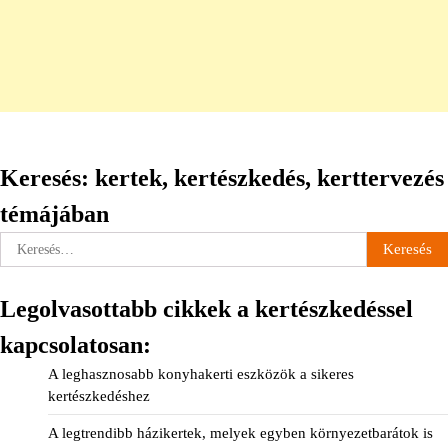
Keresés: kertek, kertészkedés, kerttervezés
témájában
Keresés:
Legolvasottabb cikkek a kertészkedéssel
kapcsolatosan:
A leghasznosabb konyhakerti eszközök a sikeres
kertészkedéshez
A legtrendibb házikertek, melyek egyben környezetbarátok is