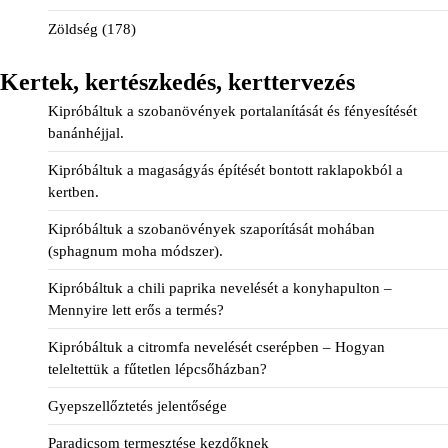
Zöldség
(178)
Kertek, kertészkedés, kerttervezés
Kipróbáltuk a szobanövények portalanítását és fényesítését
banánhéjjal.
Kipróbáltuk a magaságyás építését bontott raklapokból a
kertben.
Kipróbáltuk a szobanövények szaporítását mohában
(sphagnum moha módszer).
Kipróbáltuk a chili paprika nevelését a konyhapulton –
Mennyire lett erős a termés?
Kipróbáltuk a citromfa nevelését cserépben – Hogyan
teleltettük a fűtetlen lépcsőházban?
Gyepszellőztetés jelentősége
Paradicsom termesztése kezdőknek