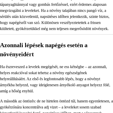
tápanyaghiánnyal vagy gombás fertőzéssel, ezért érdemes alaposan
megvizsgálni a leveleket. Ha a növény talajában nincs pangó víz, a
sérülés után közvetlenül, napsütéses időben jelentkezik, szinte biztos,
hogy napégésről van szó. Különösen veszélyeztetettek a frissen
kiültetett, gyökérzetükkel még nem teljesen megerősödött növények.
Azonnali lépések napégés esetén a
növényeidért
Ha észreveszed a levelek megégését, ne ess kétségbe – az azonnali,
helyes reakcióval sokat tehetsz a növény egészségének
helyreállításáért. Az első és legfontosabb lépés, hogy a növényt
árnyékba helyezd, vagy ideiglenesen árnyékoló anyagot helyezz fölé,
amíg a hőség enyhül.
A második az öntözés: de ne hirtelen öntözd túl, hanem egyenletesen, a
gyökérzónára koncentrálva adj vizet – a leveleket sosem szabad