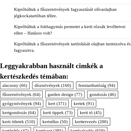
Kipróbáltuk a fűszernövények fagyasztását olívaolajban
jégkockatartóban télire.
Kipróbáltuk a fokhagymás permetet a kerti rózsák levéltetvei
ellen – Hatásos volt?
Kipróbáltuk a fűszernövények tartósítását olajban turmixolva és
fagyasztva.
Leggyakrabban használt cimkék a
kertészkedés témában:
alacsony
(66)
dísznövények
(160)
fenntarthatóság
(94)
fűszernövények
(64)
garden design
(77)
gondozás
(46)
gyógynövények
(94)
kert
(371)
kertek
(91)
kertgondozás
(64)
kerti tippek
(73)
kerti tó
(45)
kerti ötletek
(510)
kertstílus
(50)
kerttervezés
(200)
kertépítés
(47)
kertészet
(395)
kertészkedés
(659)