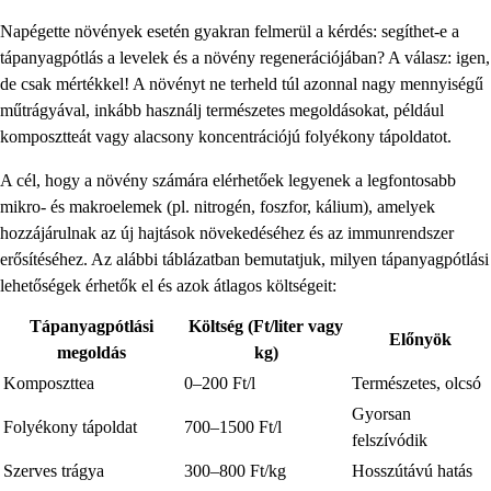
Napégette növények esetén gyakran felmerül a kérdés: segíthet-e a
tápanyagpótlás a levelek és a növény regenerációjában? A válasz: igen,
de csak mértékkel! A növényt ne terheld túl azonnal nagy mennyiségű
műtrágyával, inkább használj természetes megoldásokat, például
komposztteát vagy alacsony koncentrációjú folyékony tápoldatot.
A cél, hogy a növény számára elérhetőek legyenek a legfontosabb
mikro- és makroelemek (pl. nitrogén, foszfor, kálium), amelyek
hozzájárulnak az új hajtások növekedéséhez és az immunrendszer
erősítéséhez. Az alábbi táblázatban bemutatjuk, milyen tápanyagpótlási
lehetőségek érhetők el és azok átlagos költségeit:
Tápanyagpótlási
Költség (Ft/liter vagy
Előnyök
megoldás
kg)
Komposzttea
0–200 Ft/l
Természetes, olcsó
Gyorsan
Folyékony tápoldat
700–1500 Ft/l
felszívódik
Szerves trágya
300–800 Ft/kg
Hosszútávú hatás