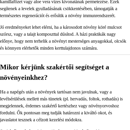
kamillafőzet vagy aloe vera vizes kivonatának permetezése. Ezek
segítenek a levelek gyulladásának csökkentésében, támogatják a
természetes regenerációt és erősítik a növény immunrendszerét.
Jó eredményeket lehet elérni, ha a károsodott növény köré mulcsot
szórsz, vagy a talajt komposzttal dúsítod. A házi praktikák nagy
előnye, hogy nem terhelik a növényt mesterséges anyagokkal, olcsók
és könnyen elérhetők minden kerttulajdonos számára.
Mikor kérjünk szakértői segítséget a
növényeinkhez?
Ha a napégés után a növények tartósan nem javulnak, vagy a
levélsérülések mellett más tünetek (pl. hervadás, foltok, rothadás) is
megjelennek, érdemes szakértő kertészhez vagy növényorvoshoz
fordulni. Ők pontosan meg tudják határozni a kiváltó okot, és
javaslatot tesznek a célzott kezelési módokra.