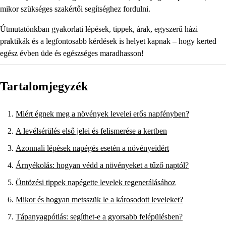
mikor szükséges szakértői segítséghez fordulni.
Útmutatónkban gyakorlati lépések, tippek, árak, egyszerű házi
praktikák és a legfontosabb kérdések is helyet kapnak – hogy kerted
egész évben üde és egészséges maradhasson!
Tartalomjegyzék
Miért égnek meg a növények levelei erős napfényben?
A levélsérülés első jelei és felismerése a kertben
Azonnali lépések napégés esetén a növényeidért
Árnyékolás: hogyan védd a növényeket a tűző naptól?
Öntözési tippek napégette levelek regenerálásához
Mikor és hogyan metsszük le a károsodott leveleket?
Tápanyagpótlás: segíthet-e a gyorsabb felépülésben?