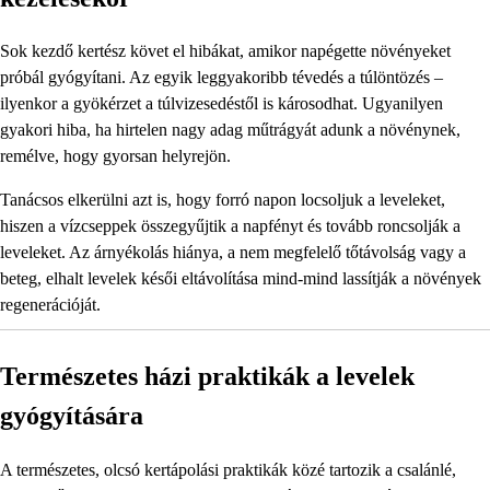
Sok kezdő kertész követ el hibákat, amikor napégette növényeket
próbál gyógyítani. Az egyik leggyakoribb tévedés a túlöntözés –
ilyenkor a gyökérzet a túlvizesedéstől is károsodhat. Ugyanilyen
gyakori hiba, ha hirtelen nagy adag műtrágyát adunk a növénynek,
remélve, hogy gyorsan helyrejön.
Tanácsos elkerülni azt is, hogy forró napon locsoljuk a leveleket,
hiszen a vízcseppek összegyűjtik a napfényt és tovább roncsolják a
leveleket. Az árnyékolás hiánya, a nem megfelelő tőtávolság vagy a
beteg, elhalt levelek késői eltávolítása mind-mind lassítják a növények
regenerációját.
Természetes házi praktikák a levelek
gyógyítására
A természetes, olcsó kertápolási praktikák közé tartozik a csalánlé,