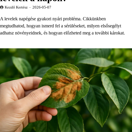
Kezdő Kertész
2026-05-07
A levelek napégése gyakori nyári probléma. Cikkünkben
megtudhatod, hogyan ismerd fel a sérüléseket, milyen elsősegélyt
adhatsz növényeidnek, és hogyan előzheted meg a további károkat.