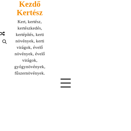
Kezdő
Skip
to
Kertész
content
Kert, kertész,
kertészkedés,
kertépítés, kerti
növények, kerti
virágok, évelő
növények, évelő
virágok,
gyógynövények,
fűszernövények.