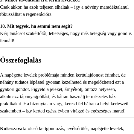
Csak akkor, ha azok teljesen elhaltak – így a növény maradéktalanul
fókuszálhat a regenerációra.
10. Mit tegyek, ha semmi nem segít?
Kérj tanácsot szakértőtől, lehetséges, hogy más betegség vagy gond is
fennáll!
Összefoglalás
A napégette levelek problémája minden kerttulajdonost érinthet, de
néhány tudatos lépéssel gyorsan kezelheted és megelőzheted ezt a
gyakori gondot. Figyeld a jeleket, árnyékolj, öntözz helyesen,
alkalmazz tápanyagpótlást, és bátran használj természetes házi
praktikákat. Ha bizonytalan vagy, keresd fel bátran a helyi kertészeti
szakembert – így kerted egész évben virágzó és egészséges marad!
Kulcsszavak:
olcsó kertgondozás, levélsérülés, napégette levelek,