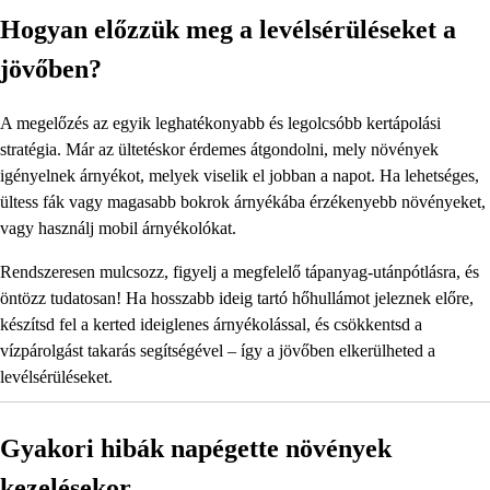
Hogyan előzzük meg a levélsérüléseket a
jövőben?
A megelőzés az egyik leghatékonyabb és legolcsóbb kertápolási
stratégia. Már az ültetéskor érdemes átgondolni, mely növények
igényelnek árnyékot, melyek viselik el jobban a napot. Ha lehetséges,
ültess fák vagy magasabb bokrok árnyékába érzékenyebb növényeket,
vagy használj mobil árnyékolókat.
Rendszeresen mulcsozz, figyelj a megfelelő tápanyag-utánpótlásra, és
öntözz tudatosan! Ha hosszabb ideig tartó hőhullámot jeleznek előre,
készítsd fel a kerted ideiglenes árnyékolással, és csökkentsd a
vízpárolgást takarás segítségével – így a jövőben elkerülheted a
levélsérüléseket.
Gyakori hibák napégette növények
kezelésekor