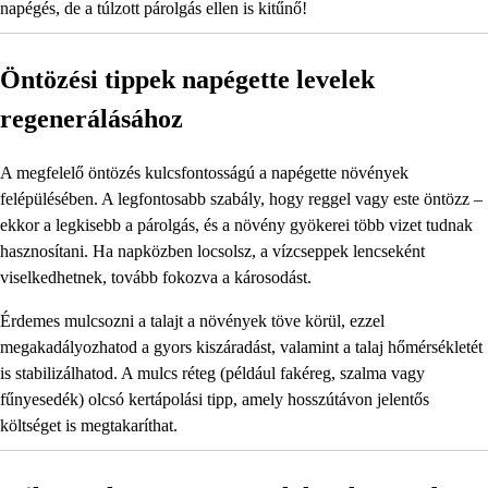
napégés, de a túlzott párolgás ellen is kitűnő!
Öntözési tippek napégette levelek
regenerálásához
A megfelelő öntözés kulcsfontosságú a napégette növények
felépülésében. A legfontosabb szabály, hogy reggel vagy este öntözz –
ekkor a legkisebb a párolgás, és a növény gyökerei több vizet tudnak
hasznosítani. Ha napközben locsolsz, a vízcseppek lencseként
viselkedhetnek, tovább fokozva a károsodást.
Érdemes mulcsozni a talajt a növények töve körül, ezzel
megakadályozhatod a gyors kiszáradást, valamint a talaj hőmérsékletét
is stabilizálhatod. A mulcs réteg (például fakéreg, szalma vagy
fűnyesedék) olcsó kertápolási tipp, amely hosszútávon jelentős
költséget is megtakaríthat.