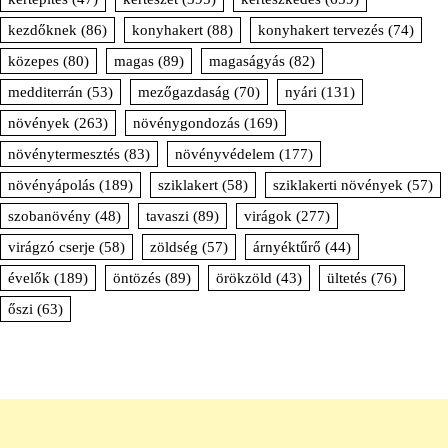
kezdőknek
(86)
konyhakert
(88)
konyhakert tervezés
(74)
közepes
(80)
magas
(89)
magaságyás
(82)
medditerrán
(53)
mezőgazdaság
(70)
nyári
(131)
növények
(263)
növénygondozás
(169)
növénytermesztés
(83)
növényvédelem
(177)
növényápolás
(189)
sziklakert
(58)
sziklakerti növények
(57)
szobanövény
(48)
tavaszi
(89)
virágok
(277)
virágzó cserje
(58)
zöldség
(57)
árnyéktűrő
(44)
évelők
(189)
öntözés
(89)
örökzöld
(43)
ültetés
(76)
őszi
(63)