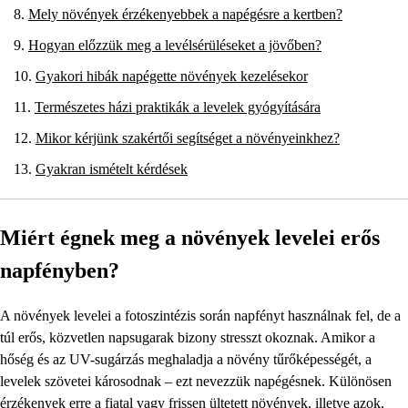
Mely növények érzékenyebbek a napégésre a kertben?
Hogyan előzzük meg a levélsérüléseket a jövőben?
Gyakori hibák napégette növények kezelésekor
Természetes házi praktikák a levelek gyógyítására
Mikor kérjünk szakértői segítséget a növényeinkhez?
Gyakran ismételt kérdések
Miért égnek meg a növények levelei erős
napfényben?
A növények levelei a fotoszintézis során napfényt használnak fel, de a
túl erős, közvetlen napsugarak bizony stresszt okoznak. Amikor a
hőség és az UV-sugárzás meghaladja a növény tűrőképességét, a
levelek szövetei károsodnak – ezt nevezzük napégésnek. Különösen
érzékenyek erre a fiatal vagy frissen ültetett növények, illetve azok,