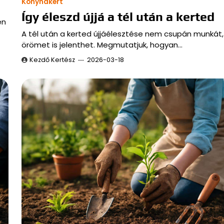
Konyhakert
Így éleszd újjá a tél után a kerted
en
A tél után a kerted újjáélesztése nem csupán munká
örömet is jelenthet. Megmutatjuk, hogyan…
Kezdő Kertész
2026-03-18