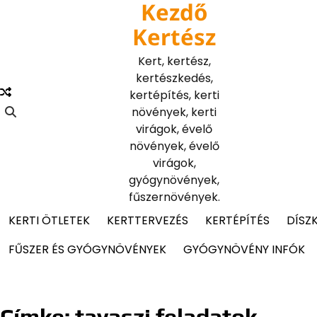
Kezdő
Skip
to
Kertész
content
Kert, kertész,
kertészkedés,
kertépítés, kerti
növények, kerti
virágok, évelő
növények, évelő
virágok,
gyógynövények,
fűszernövények.
KERTI ÖTLETEK
KERTTERVEZÉS
KERTÉPÍTÉS
DÍSZ
FŰSZER ÉS GYÓGYNÖVÉNYEK
GYÓGYNÖVÉNY INFÓK
Címke:
tavaszi feladatok