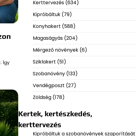
Kerttervezés
(634)
Kipróbáltuk
(79)
Konyhakert
(588)
zon
Magaságyás
(204)
Mérgező növények
(6)
Sziklakert
(51)
 Így
Szobanövény
(133)
Vendégposzt
(27)
Zöldség
(178)
Kertek, kertészkedés,
kerttervezés
Kipróbáltuk a szobanövények szaporítását