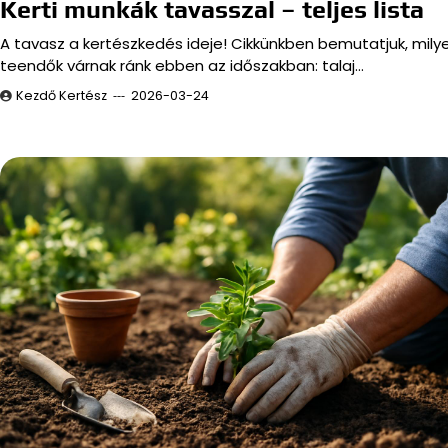
Kerti munkák tavasszal – teljes lista
A tavasz a kertészkedés ideje! Cikkünkben bemutatjuk, mily
teendők várnak ránk ebben az időszakban: talaj…
Kezdő Kertész
2026-03-24