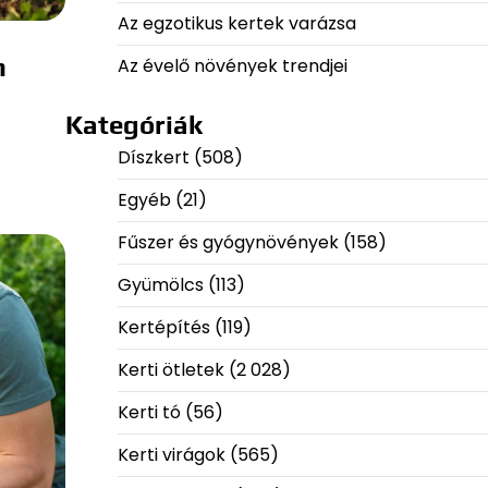
Az egzotikus kertek varázsa
m
Az évelő növények trendjei
Kategóriák
Díszkert
(508)
Egyéb
(21)
Fűszer és gyógynövények
(158)
Gyümölcs
(113)
Kertépítés
(119)
Kerti ötletek
(2 028)
Kerti tó
(56)
Kerti virágok
(565)