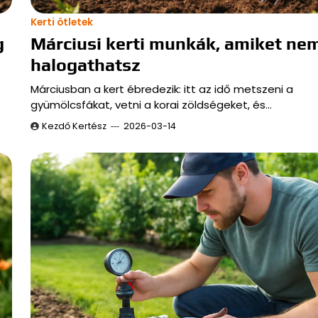
Kerti ötletek
g
Márciusi kerti munkák, amiket ne
halogathatsz
Márciusban a kert ébredezik: itt az idő metszeni a
gyümölcsfákat, vetni a korai zöldségeket, és…
Kezdő Kertész
2026-03-14