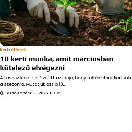
Kerti ötletek
10 kerti munka, amit márciusban
kötelező elvégezni
A tavasz közeledtével itt az ideje, hogy felkészítsük kertünk
a szezonra. Mutatjuk azt a 10…
Kezdő Kertész
2026-03-09