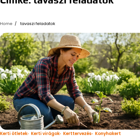
Home
tavaszi feladatok
Kerti ötletek
Kerti virágok
Kerttervezés
Konyhakert