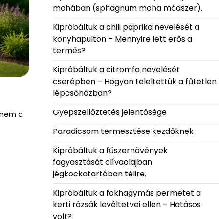
mohában (sphagnum moha módszer).
Kipróbáltuk a chili paprika nevelését a
konyhapulton – Mennyire lett erős a
termés?
Kipróbáltuk a citromfa nevelését
cserépben – Hogyan teleltettük a fűtetlen
lépcsőházban?
Gyepszellőztetés jelentősége
anem a
Paradicsom termesztése kezdőknek
Kipróbáltuk a fűszernövények
fagyasztását olívaolajban
jégkockatartóban télire.
Kipróbáltuk a fokhagymás permetet a
kerti rózsák levéltetvei ellen – Hatásos
volt?