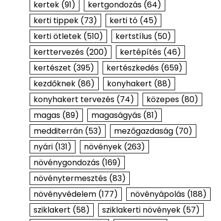
kertek
(91)
kertgondozás
(64)
kerti tippek
(73)
kerti tó
(45)
kerti ötletek
(510)
kertstílus
(50)
kerttervezés
(200)
kertépítés
(46)
kertészet
(395)
kertészkedés
(659)
kezdőknek
(86)
konyhakert
(88)
konyhakert tervezés
(74)
közepes
(80)
magas
(89)
magaságyás
(81)
medditerrán
(53)
mezőgazdaság
(70)
nyári
(131)
növények
(263)
növénygondozás
(169)
növénytermesztés
(83)
növényvédelem
(177)
növényápolás
(188)
sziklakert
(58)
sziklakerti növények
(57)