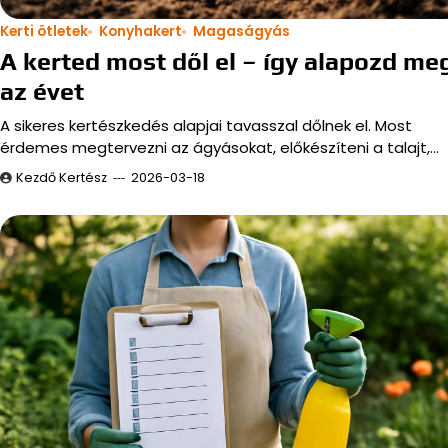
Kerti ötletek
Konyhakert
Magaságyás
A kerted most dől el – így alapozd me
az évet
A sikeres kertészkedés alapjai tavasszal dőlnek el. Most
érdemes megtervezni az ágyásokat, előkészíteni a talajt,…
Kezdő Kertész
2026-03-18