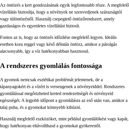
Az öntözés a kert gondozásának egyik legfontosabb része. A megfelelő
vízellátás biztosítja, hogy a növények ne szenvedjenek szárazságtól
vagy túlöntözéstől. Használj csepegtető öntözőrendszert, amely
gazdaságos és egyenletes vízellátást biztosít.
Fontos az is, hogy az öntözés időzítése megfelelő legyen. Ideális
esetben kora reggel vagy késő délután öntözz, amikor a párolgás
alacsonyabb, így a víz hatékonyabban hasznosul.
A rendszeres gyomlálás fontossága
A gyomok nemcsak esztétikai problémát jelentenek, de a
tápanyagokért és a vízért is versengenek a növényeiddel. Rendszeres
gyomlálással megőrizheted kerted rendezettségét és növényeid
egészségét. A legjobb időpont a gyomlálásra az eső után van, amikor a
talaj puha, és a gyomokat könnyebb kihúzni.
Használj megfelelő eszközöket, mint például gyomlálókést vagy kapát,
hogy hatékonyan eltávolíthasd a gyomokat gyökerestől.