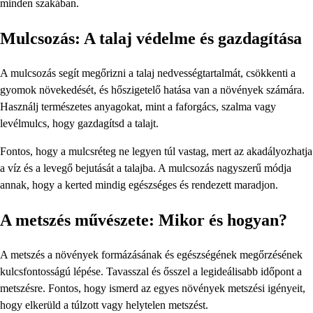
minden szakában.
Mulcsozás: A talaj védelme és gazdagítása
A mulcsozás segít megőrizni a talaj nedvességtartalmát, csökkenti a
gyomok növekedését, és hőszigetelő hatása van a növények számára.
Használj természetes anyagokat, mint a faforgács, szalma vagy
levélmulcs, hogy gazdagítsd a talajt.
Fontos, hogy a mulcsréteg ne legyen túl vastag, mert az akadályozhatja
a víz és a levegő bejutását a talajba. A mulcsozás nagyszerű módja
annak, hogy a kerted mindig egészséges és rendezett maradjon.
A metszés művészete: Mikor és hogyan?
A metszés a növények formázásának és egészségének megőrzésének
kulcsfontosságú lépése. Tavasszal és ősszel a legideálisabb időpont a
metszésre. Fontos, hogy ismerd az egyes növények metszési igényeit,
hogy elkerüld a túlzott vagy helytelen metszést.