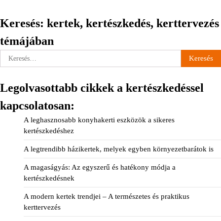
Keresés: kertek, kertészkedés, kerttervezés
témájában
Keresés:
Legolvasottabb cikkek a kertészkedéssel
kapcsolatosan:
A leghasznosabb konyhakerti eszközök a sikeres
kertészkedéshez
A legtrendibb házikertek, melyek egyben környezetbarátok is
A magaságyás: Az egyszerű és hatékony módja a
kertészkedésnek
A modern kertek trendjei – A természetes és praktikus
kerttervezés