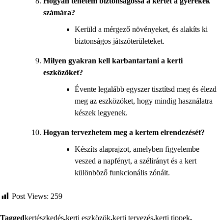
Hogyan tehetem biztonságossá a kertet a gyerekek
számára?
Kerüld a mérgező növényeket, és alakíts ki
biztonságos játszóterületeket.
Milyen gyakran kell karbantartani a kerti
eszközöket?
Évente legalább egyszer tisztítsd meg és élezd
meg az eszközöket, hogy mindig használatra
készek legyenek.
Hogyan tervezhetem meg a kertem elrendezését?
Készíts alaprajzot, amelyben figyelembe
veszed a napfényt, a szélirányt és a kert
különböző funkcionális zónáit.
Post Views:
259
Tagged
kertészkedés
,
kerti eszközök
,
kerti tervezés
,
kerti tippek
,