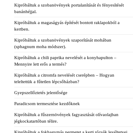
Kipróbáltuk a szobanövények portalanítását és fényesítését
banánhéjjal.
Kipróbáltuk a magaságyás építését bontott raklapokból a
kertben.
Kipróbáltuk a szobanövények szaporítását mohában
(sphagnum moha módszer).
Kipróbáltuk a chili paprika nevelését a konyhapulton –
Mennyire lett erős a termés?
Kipróbáltuk a citromfa nevelését cserépben – Hogyan
teleltettük a fűtetlen lépcsőházban?
Gyepszellőztetés jelentősége
Paradicsom termesztése kezdőknek
Kipróbáltuk a fűszernövények fagyasztását olívaolajban
jégkockatartóban télire.
Kipróbáltuk a fokhagymás permetet a kerti rózsák levéltetvei