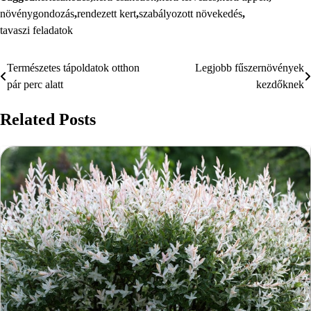
növénygondozás
,
rendezett kert
,
szabályozott növekedés
,
tavaszi feladatok
Természetes tápoldatok otthon
Legjobb fűszernövények
Bejegyzés
pár perc alatt
kezdőknek
navigáció
Related Posts