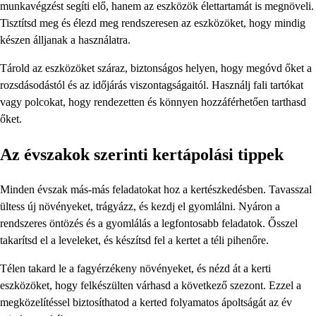
munkavégzést segíti elő, hanem az eszközök élettartamát is megnöveli.
Tisztítsd meg és élezd meg rendszeresen az eszközöket, hogy mindig
készen álljanak a használatra.
Tárold az eszközöket száraz, biztonságos helyen, hogy megóvd őket a
rozsdásodástól és az időjárás viszontagságaitól. Használj fali tartókat
vagy polcokat, hogy rendezetten és könnyen hozzáférhetően tarthasd
őket.
Az évszakok szerinti kertápolási tippek
Minden évszak más-más feladatokat hoz a kertészkedésben. Tavasszal
ültess új növényeket, trágyázz, és kezdj el gyomlálni. Nyáron a
rendszeres öntözés és a gyomlálás a legfontosabb feladatok. Ősszel
takarítsd el a leveleket, és készítsd fel a kertet a téli pihenőre.
Télen takard le a fagyérzékeny növényeket, és nézd át a kerti
eszközöket, hogy felkészülten várhasd a következő szezont. Ezzel a
megközelítéssel biztosíthatod a kerted folyamatos ápoltságát az év