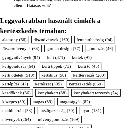
ellen – Hatásos volt?
Leggyakrabban használt cimkék a
kertészkedés témában:
alacsony
(66)
dísznövények
(160)
fenntarthatóság
(94)
fűszernövények
(64)
garden design
(77)
gondozás
(46)
gyógynövények
(94)
kert
(371)
kertek
(91)
kertgondozás
(64)
kerti tippek
(73)
kerti tó
(45)
kerti ötletek
(510)
kertstílus
(50)
kerttervezés
(200)
kertépítés
(47)
kertészet
(395)
kertészkedés
(660)
kezdőknek
(86)
konyhakert
(88)
konyhakert tervezés
(74)
közepes
(80)
magas
(89)
magaságyás
(82)
medditerrán
(53)
mezőgazdaság
(70)
nyári
(131)
növények
(264)
növénygondozás
(169)