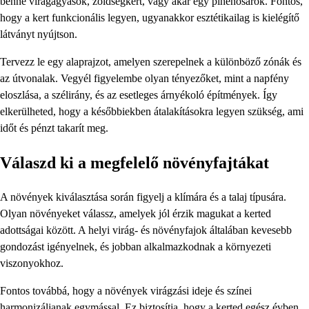
benne virágágyások, zöldségkert, vagy akár egy pihenősarok. Fontos,
hogy a kert funkcionális legyen, ugyanakkor esztétikailag is kielégítő
látványt nyújtson.
Tervezz le egy alaprajzot, amelyen szerepelnek a különböző zónák és
az útvonalak. Vegyél figyelembe olyan tényezőket, mint a napfény
eloszlása, a szélirány, és az esetleges árnyékoló építmények. Így
elkerülheted, hogy a későbbiekben átalakításokra legyen szükség, ami
időt és pénzt takarít meg.
Válaszd ki a megfelelő növényfajtákat
A növények kiválasztása során figyelj a klímára és a talaj típusára.
Olyan növényeket válassz, amelyek jól érzik magukat a kerted
adottságai között. A helyi virág- és növényfajok általában kevesebb
gondozást igényelnek, és jobban alkalmazkodnak a környezeti
viszonyokhoz.
Fontos továbbá, hogy a növények virágzási ideje és színei
harmonizáljanak egymással. Ez biztosítja, hogy a kerted egész évben