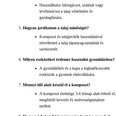
Használhatsz faforgácsot, szalmát vagy
levélmulcsot a talaj védelmére és
gazdagítására.
Hogyan javíthatom a talaj minőségét?
Komposzt és talajjavítók használatával
növelheted a talaj tápanyag-tartalmát és
szerkezetét.
Milyen eszközöket érdemes használni gyomláláshoz?
A gyomlálókés és a kapa a leghatékonyabb
eszközök a gyomok eltávolítására.
Mennyi idő alatt készül el a komposzt?
A komposzt érettsége 3-6 hónap alatt érhető el,
megfelelő keverés és nedvességtartalom
mellett.