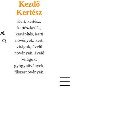
Kezdő
Skip
to
Kertész
content
Kert, kertész,
kertészkedés,
kertépítés, kerti
növények, kerti
virágok, évelő
növények, évelő
virágok,
gyógynövények,
fűszernövények.