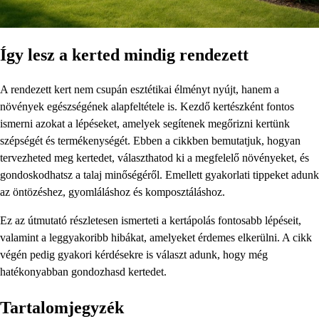
Így lesz a kerted mindig rendezett
A rendezett kert nem csupán esztétikai élményt nyújt, hanem a
növények egészségének alapfeltétele is. Kezdő kertészként fontos
ismerni azokat a lépéseket, amelyek segítenek megőrizni kertünk
szépségét és termékenységét. Ebben a cikkben bemutatjuk, hogyan
tervezheted meg kertedet, választhatod ki a megfelelő növényeket, és
gondoskodhatsz a talaj minőségéről. Emellett gyakorlati tippeket adunk
az öntözéshez, gyomláláshoz és komposztáláshoz.
Ez az útmutató részletesen ismerteti a kertápolás fontosabb lépéseit,
valamint a leggyakoribb hibákat, amelyeket érdemes elkerülni. A cikk
végén pedig gyakori kérdésekre is választ adunk, hogy még
hatékonyabban gondozhasd kertedet.
Tartalomjegyzék