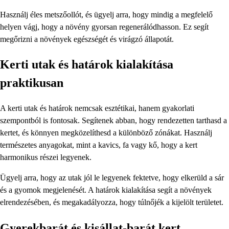
Használj éles metszőollót, és ügyelj arra, hogy mindig a megfelelő
helyen vágj, hogy a növény gyorsan regenerálódhasson. Ez segít
megőrizni a növények egészségét és virágzó állapotát.
Kerti utak és határok kialakítása
praktikusan
A kerti utak és határok nemcsak esztétikai, hanem gyakorlati
szempontból is fontosak. Segítenek abban, hogy rendezetten tarthasd a
kertet, és könnyen megközelíthesd a különböző zónákat. Használj
természetes anyagokat, mint a kavics, fa vagy kő, hogy a kert
harmonikus részei legyenek.
Ügyelj arra, hogy az utak jól le legyenek fektetve, hogy elkerüld a sár
és a gyomok megjelenését. A határok kialakítása segít a növények
elrendezésében, és megakadályozza, hogy túlnőjék a kijelölt területet.
Gyerekbarát és kisállat-barát kert