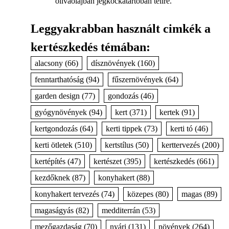
olívaolajban jégkockatartóban télire.
Leggyakrabban használt cimkék a
kertészkedés témában:
alacsony
(66)
dísznövények
(160)
fenntarthatóság
(94)
fűszernövények
(64)
garden design
(77)
gondozás
(46)
gyógynövények
(94)
kert
(371)
kertek
(91)
kertgondozás
(64)
kerti tippek
(73)
kerti tó
(46)
kerti ötletek
(510)
kertstílus
(50)
kerttervezés
(200)
kertépítés
(47)
kertészet
(395)
kertészkedés
(661)
kezdőknek
(87)
konyhakert
(88)
konyhakert tervezés
(74)
közepes
(80)
magas
(89)
magaságyás
(82)
medditerrán
(53)
mezőgazdaság
(70)
nyári
(131)
növények
(264)