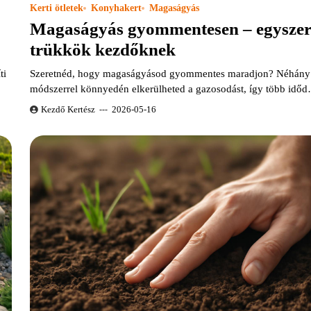
Kerti ötletek
Konyhakert
Magaságyás
Magaságyás gyommentesen – egysze
trükkök kezdőknek
ti
Szeretnéd, hogy magaságyásod gyommentes maradjon? Néhány
módszerrel könnyedén elkerülheted a gazosodást, így több idő
Kezdő Kertész
2026-05-16