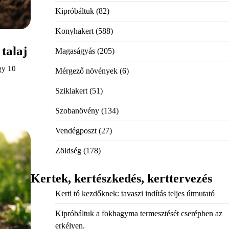
Kipróbáltuk
(82)
Konyhakert
(588)
 talaj
Magaságyás
(205)
gy 10
Mérgező növények
(6)
Sziklakert
(51)
Szobanövény
(134)
Vendégposzt
(27)
Zöldség
(178)
Kertek, kertészkedés, kerttervezés
Kerti tó kezdőknek: tavaszi indítás teljes útmutató
Kipróbáltuk a fokhagyma termesztését cserépben az
erkélyen.