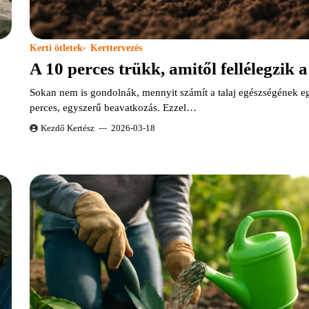
Kerti ötletek
Kerttervezés
A 10 perces trükk, amitől fellélegzik a
Sokan nem is gondolnák, mennyit számít a talaj egészségének e
perces, egyszerű beavatkozás. Ezzel…
Kezdő Kertész
2026-03-18