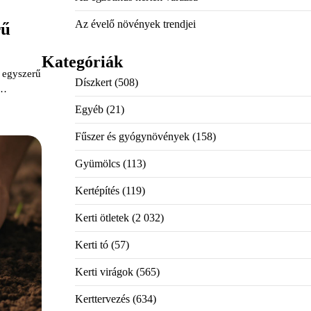
Az évelő növények trendjei
rű
Kategóriák
 egyszerű
Díszkert
(508)
d…
Egyéb
(21)
Fűszer és gyógynövények
(158)
Gyümölcs
(113)
Kertépítés
(119)
Kerti ötletek
(2 032)
Kerti tó
(57)
Kerti virágok
(565)
Kerttervezés
(634)