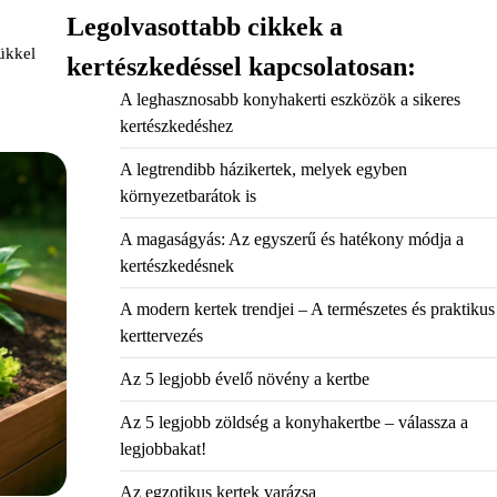
Legolvasottabb cikkek a
rükkel
kertészkedéssel kapcsolatosan:
A leghasznosabb konyhakerti eszközök a sikeres
kertészkedéshez
A legtrendibb házikertek, melyek egyben
környezetbarátok is
A magaságyás: Az egyszerű és hatékony módja a
kertészkedésnek
A modern kertek trendjei – A természetes és praktikus
kerttervezés
Az 5 legjobb évelő növény a kertbe
Az 5 legjobb zöldség a konyhakertbe – válassza a
legjobbakat!
Az egzotikus kertek varázsa