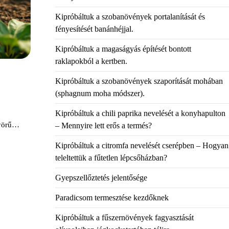
Kipróbáltuk a szobanövények portalanítását és
fényesítését banánhéjjal.
Kipróbáltuk a magaságyás építését bontott
raklapokból a kertben.
Kipróbáltuk a szobanövények szaporítását mohában
(sphagnum moha módszer).
Kipróbáltuk a chili paprika nevelését a konyhapulton
nyörű…
– Mennyire lett erős a termés?
Kipróbáltuk a citromfa nevelését cserépben – Hogyan
teleltettük a fűtetlen lépcsőházban?
Gyepszellőztetés jelentősége
Paradicsom termesztése kezdőknek
Kipróbáltuk a fűszernövények fagyasztását