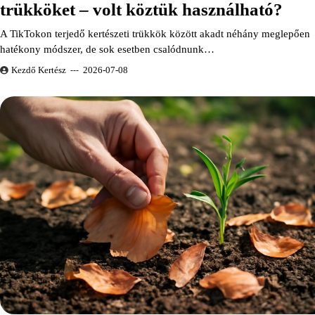
trükköket – volt köztük használható?
A TikTokon terjedő kertészeti trükkök között akadt néhány meglepően
hatékony módszer, de sok esetben csalódnunk…
Kezdő Kertész
2026-07-08