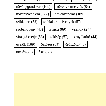
növénygondozás
(169)
növénytermesztés
(83)
növényvédelem
(177)
növényápolás
(189)
sziklakert
(58)
sziklakerti növények
(57)
szobanövény
(48)
tavaszi
(89)
virágok
(277)
virágzó cserje
(58)
zöldség
(57)
árnyéktűrő
(44)
évelők
(189)
öntözés
(89)
örökzöld
(43)
ültetés
(76)
őszi
(63)