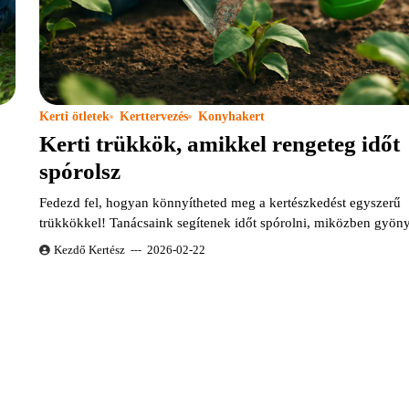
Kerti ötletek
Kerttervezés
Konyhakert
Kerti trükkök, amikkel rengeteg időt
spórolsz
Fedezd fel, hogyan könnyítheted meg a kertészkedést egyszerű
trükkökkel! Tanácsaink segítenek időt spórolni, miközben gyö
Kezdő Kertész
2026-02-22