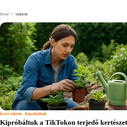
Home
trükkök
Kerti ötletek
Kipróbáltuk
Kipróbáltuk a TikTokon terjedő kertészet