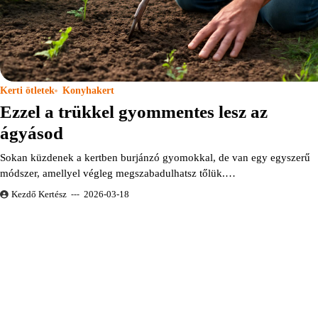
Kerti ötletek
Konyhakert
Ezzel a trükkel gyommentes lesz az
ágyásod
Sokan küzdenek a kertben burjánzó gyomokkal, de van egy egyszerű
módszer, amellyel végleg megszabadulhatsz tőlük.…
Kezdő Kertész
2026-03-18