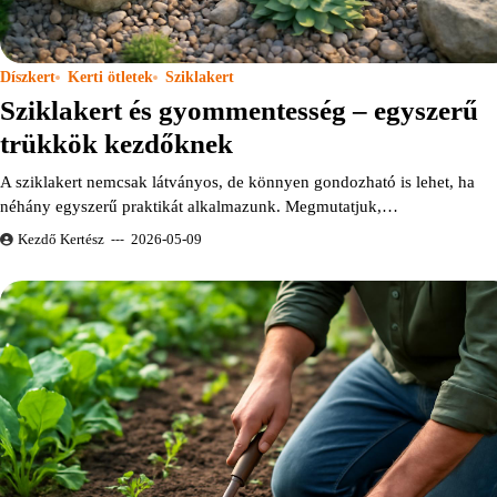
Díszkert
Kerti ötletek
Sziklakert
Sziklakert és gyommentesség – egyszerű
trükkök kezdőknek
A sziklakert nemcsak látványos, de könnyen gondozható is lehet, ha
néhány egyszerű praktikát alkalmazunk. Megmutatjuk,…
Kezdő Kertész
2026-05-09