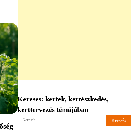
Keresés: kertek, kertészkedés,
kerttervezés témájában
Keresés:
hőség