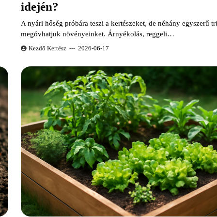
idején?
A nyári hőség próbára teszi a kertészeket, de néhány egyszerű t
megóvhatjuk növényeinket. Árnyékolás, reggeli…
Kezdő Kertész
2026-06-17