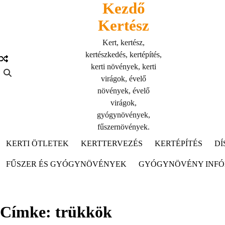
Kezdő
Skip
to
Kertész
content
Kert, kertész,
kertészkedés, kertépítés,
kerti növények, kerti
virágok, évelő
növények, évelő
virágok,
gyógynövények,
fűszernövények.
KERTI ÖTLETEK
KERTTERVEZÉS
KERTÉPÍTÉS
DÍ
FŰSZER ÉS GYÓGYNÖVÉNYEK
GYÓGYNÖVÉNY INF
Címke:
trükkök