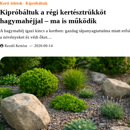
Kerti ötletek
Kipróbáltuk
Kipróbáltuk a régi kertésztrükköt
hagymahéjjal – ma is működik
A hagymahéj igazi kincs a kertben: gazdag tápanyagtartalma miatt erősí
a növényeket és védi őket…
Kezdő Kertész
2026-06-14