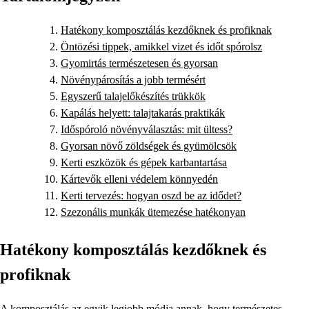
Hatékony komposztálás kezdőknek és profiknak
Öntözési tippek, amikkel vizet és időt spórolsz
Gyomirtás természetesen és gyorsan
Növénypárosítás a jobb termésért
Egyszerű talajelőkészítés trükkök
Kapálás helyett: talajtakarás praktikák
Időspóroló növényválasztás: mit ültess?
Gyorsan növő zöldségek és gyümölcsök
Kerti eszközök és gépek karbantartása
Kártevők elleni védelem könnyedén
Kerti tervezés: hogyan oszd be az idődet?
Szezonális munkák ütemezése hatékonyan
Hatékony komposztálás kezdőknek és
profiknak
A komposztálás az egyik legjobb módja annak, hogy természetes