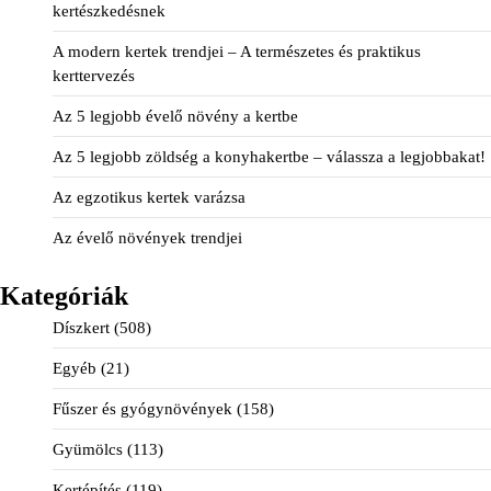
kertészkedésnek
A modern kertek trendjei – A természetes és praktikus
kerttervezés
Az 5 legjobb évelő növény a kertbe
Az 5 legjobb zöldség a konyhakertbe – válassza a legjobbakat!
Az egzotikus kertek varázsa
Az évelő növények trendjei
Kategóriák
Díszkert
(508)
Egyéb
(21)
Fűszer és gyógynövények
(158)
Gyümölcs
(113)
Kertépítés
(119)