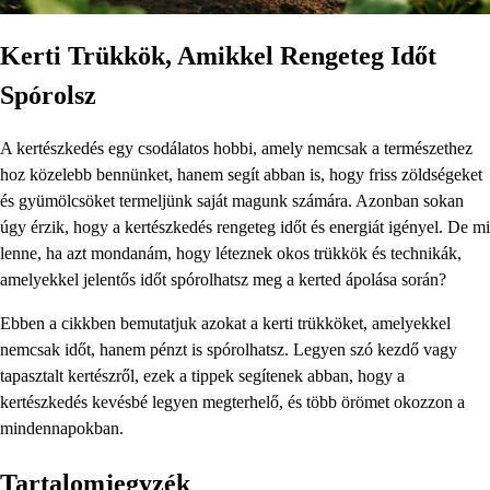
Kerti Trükkök, Amikkel Rengeteg Időt
Spórolsz
A kertészkedés egy csodálatos hobbi, amely nemcsak a természethez
hoz közelebb bennünket, hanem segít abban is, hogy friss zöldségeket
és gyümölcsöket termeljünk saját magunk számára. Azonban sokan
úgy érzik, hogy a kertészkedés rengeteg időt és energiát igényel. De mi
lenne, ha azt mondanám, hogy léteznek okos trükkök és technikák,
amelyekkel jelentős időt spórolhatsz meg a kerted ápolása során?
Ebben a cikkben bemutatjuk azokat a kerti trükköket, amelyekkel
nemcsak időt, hanem pénzt is spórolhatsz. Legyen szó kezdő vagy
tapasztalt kertészről, ezek a tippek segítenek abban, hogy a
kertészkedés kevésbé legyen megterhelő, és több örömet okozzon a
mindennapokban.
Tartalomjegyzék