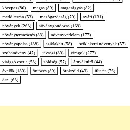
közepes
(80)
magas
(89)
magaságyás
(82)
medditerrán
(53)
mezőgazdaság
(70)
nyári
(131)
növények
(263)
növénygondozás
(169)
növénytermesztés
(83)
növényvédelem
(177)
növényápolás
(188)
sziklakert
(58)
sziklakerti növények
(57)
szobanövény
(47)
tavaszi
(89)
virágok
(277)
virágzó cserje
(58)
zöldség
(57)
árnyéktűrő
(44)
évelők
(189)
öntözés
(89)
örökzöld
(43)
ültetés
(76)
őszi
(63)