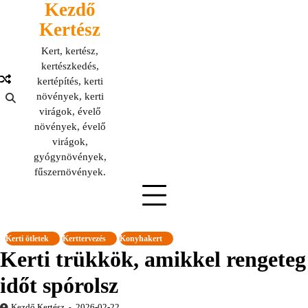
Kezdő
Skip
to
Kertész
content
Kert, kertész,
kertészkedés,
kertépítés, kerti
növények, kerti
virágok, évelő
növények, évelő
virágok,
gyógynövények,
fűszernövények.
Kerti ötletek
Kerttervezés
Konyhakert
Kerti trükkök, amikkel rengeteg
időt spórolsz
Kezdő Kertész
2026-02-22