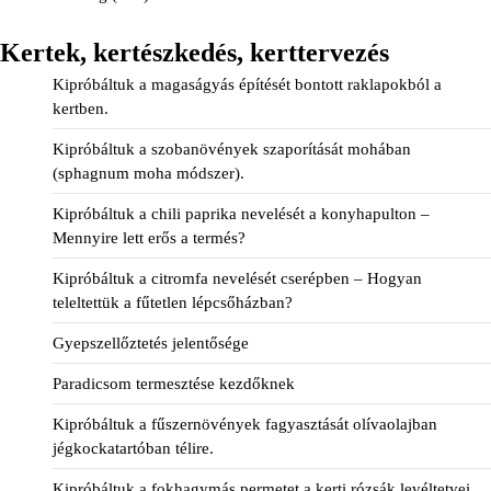
Kertek, kertészkedés, kerttervezés
Kipróbáltuk a magaságyás építését bontott raklapokból a
kertben.
Kipróbáltuk a szobanövények szaporítását mohában
(sphagnum moha módszer).
Kipróbáltuk a chili paprika nevelését a konyhapulton –
Mennyire lett erős a termés?
Kipróbáltuk a citromfa nevelését cserépben – Hogyan
teleltettük a fűtetlen lépcsőházban?
Gyepszellőztetés jelentősége
Paradicsom termesztése kezdőknek
Kipróbáltuk a fűszernövények fagyasztását olívaolajban
jégkockatartóban télire.
Kipróbáltuk a fokhagymás permetet a kerti rózsák levéltetvei