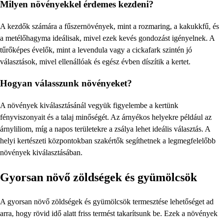
Milyen növényekkel érdemes kezdeni?
A kezdők számára a fűszernövények, mint a rozmaring, a kakukkfű, és
a metélőhagyma ideálisak, mivel ezek kevés gondozást igényelnek. A
tűrőképes évelők, mint a levendula vagy a cickafark szintén jó
választások, mivel ellenállóak és egész évben díszítik a kertet.
Hogyan válasszunk növényeket?
A növények kiválasztásánál vegyük figyelembe a kertünk
fényviszonyait és a talaj minőségét. Az árnyékos helyekre például az
árnyliliom, míg a napos területekre a zsálya lehet ideális választás. A
helyi kertészeti központokban szakértők segíthetnek a legmegfelelőbb
növények kiválasztásában.
Gyorsan növő zöldségek és gyümölcsök
A gyorsan növő zöldségek és gyümölcsök termesztése lehetőséget ad
arra, hogy rövid idő alatt friss termést takarítsunk be. Ezek a növények