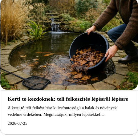
Kerti tó kezdőknek: téli felkészítés lépésről lépésre
A kerti tó téli felkészítése kulcsfontosságú a halak és növények
védelme érdekében. Megmutatjuk, milyen lépésekkel…
2026-07-25