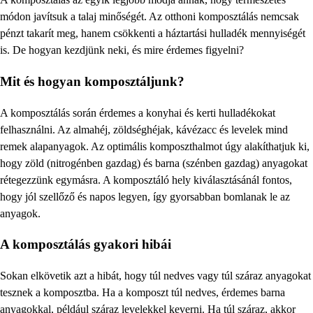
módon javítsuk a talaj minőségét. Az otthoni komposztálás nemcsak
pénzt takarít meg, hanem csökkenti a háztartási hulladék mennyiségét
is. De hogyan kezdjünk neki, és mire érdemes figyelni?
Mit és hogyan komposztáljunk?
A komposztálás során érdemes a konyhai és kerti hulladékokat
felhasználni. Az almahéj, zöldséghéjak, kávézacc és levelek mind
remek alapanyagok. Az optimális komposzthalmot úgy alakíthatjuk ki,
hogy zöld (nitrogénben gazdag) és barna (szénben gazdag) anyagokat
rétegezzünk egymásra. A komposztáló hely kiválasztásánál fontos,
hogy jól szellőző és napos legyen, így gyorsabban bomlanak le az
anyagok.
A komposztálás gyakori hibái
Sokan elkövetik azt a hibát, hogy túl nedves vagy túl száraz anyagokat
tesznek a komposztba. Ha a komposzt túl nedves, érdemes barna
anyagokkal, például száraz levelekkel keverni. Ha túl száraz, akkor