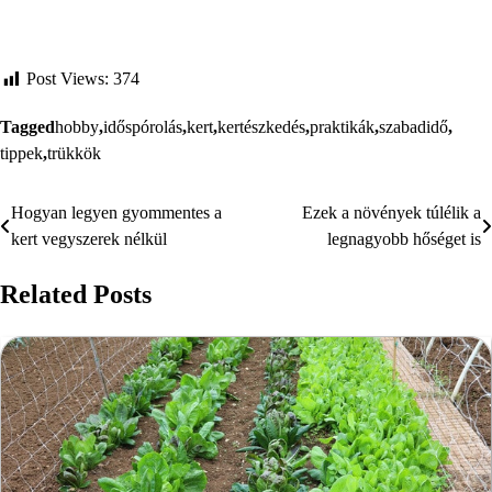
Post Views:
374
Tagged
hobby
,
időspórolás
,
kert
,
kertészkedés
,
praktikák
,
szabadidő
,
tippek
,
trükkök
Hogyan legyen gyommentes a
Ezek a növények túlélik a
Bejegyzés
kert vegyszerek nélkül
legnagyobb hőséget is
navigáció
Related Posts