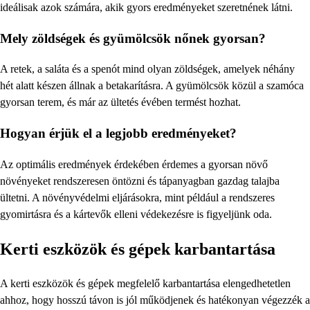
ideálisak azok számára, akik gyors eredményeket szeretnének látni.
Mely zöldségek és gyümölcsök nőnek gyorsan?
A retek, a saláta és a spenót mind olyan zöldségek, amelyek néhány
hét alatt készen állnak a betakarításra. A gyümölcsök közül a szamóca
gyorsan terem, és már az ültetés évében termést hozhat.
Hogyan érjük el a legjobb eredményeket?
Az optimális eredmények érdekében érdemes a gyorsan növő
növényeket rendszeresen öntözni és tápanyagban gazdag talajba
ültetni. A növényvédelmi eljárásokra, mint például a rendszeres
gyomirtásra és a kártevők elleni védekezésre is figyeljünk oda.
Kerti eszközök és gépek karbantartása
A kerti eszközök és gépek megfelelő karbantartása elengedhetetlen
ahhoz, hogy hosszú távon is jól működjenek és hatékonyan végezzék a