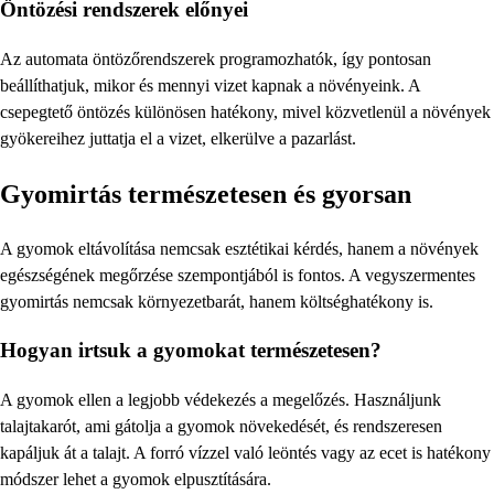
Öntözési rendszerek előnyei
Az automata öntözőrendszerek programozhatók, így pontosan
beállíthatjuk, mikor és mennyi vizet kapnak a növényeink. A
csepegtető öntözés különösen hatékony, mivel közvetlenül a növények
gyökereihez juttatja el a vizet, elkerülve a pazarlást.
Gyomirtás természetesen és gyorsan
A gyomok eltávolítása nemcsak esztétikai kérdés, hanem a növények
egészségének megőrzése szempontjából is fontos. A vegyszermentes
gyomirtás nemcsak környezetbarát, hanem költséghatékony is.
Hogyan irtsuk a gyomokat természetesen?
A gyomok ellen a legjobb védekezés a megelőzés. Használjunk
talajtakarót, ami gátolja a gyomok növekedését, és rendszeresen
kapáljuk át a talajt. A forró vízzel való leöntés vagy az ecet is hatékony
módszer lehet a gyomok elpusztítására.