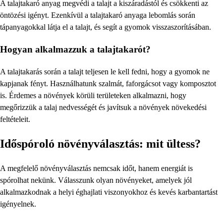
A talajtakaró anyag megvédi a talajt a kiszáradástól és csökkenti az
öntözési igényt. Ezenkívül a talajtakaró anyaga lebomlás során
tápanyagokkal látja el a talajt, és segít a gyomok visszaszorításában.
Hogyan alkalmazzuk a talajtakarót?
A talajtakarás során a talajt teljesen le kell fedni, hogy a gyomok ne
kapjanak fényt. Használhatunk szalmát, faforgácsot vagy komposztot
is. Érdemes a növények körüli területeken alkalmazni, hogy
megőrizzük a talaj nedvességét és javítsuk a növények növekedési
feltételeit.
Időspóroló növényválasztás: mit ültess?
A megfelelő növényválasztás nemcsak időt, hanem energiát is
spórolhat nekünk. Válasszunk olyan növényeket, amelyek jól
alkalmazkodnak a helyi éghajlati viszonyokhoz és kevés karbantartást
igényelnek.