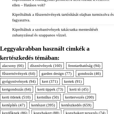
ellen – Hatásos volt?
Kipróbáltuk a fűszernövények tartósítását olajban turmixolva és
fagyasztva.
Kipróbáltuk a szobanövények takácsatka mentesítését
zuhanyzással és szappanos vízzel.
Leggyakrabban használt cimkék a
kertészkedés témában:
alacsony
(66)
dísznövények
(160)
fenntarthatóság
(94)
fűszernövények
(64)
garden design
(77)
gondozás
(46)
gyógynövények
(94)
kert
(371)
kertek
(91)
kertgondozás
(64)
kerti tippek
(73)
kerti tó
(45)
kerti ötletek
(510)
kertstílus
(50)
kerttervezés
(200)
kertépítés
(47)
kertészet
(395)
kertészkedés
(659)
kezdőknek
(86)
konyhakert
(88)
konyhakert tervezés
(74)