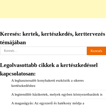
Keresés: kertek, kertészkedés, kerttervezés
témájában
Keresés:
Legolvasottabb cikkek a kertészkedéssel
kapcsolatosan:
A leghasznosabb konyhakerti eszközök a sikeres
kertészkedéshez
A legtrendibb házikertek, melyek egyben környezetbarátok is
A magaságyás: Az egyszerű és hatékony módja a