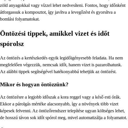
zöld anyagokkal vagy vízzel lehet nedvesíteni. Fontos, hogy időnként
átforgassuk a komposztot, így javítva a levegőzést és gyorsítva a
bomlási folyamatokat.
Öntözési tippek, amikkel vizet és időt
spórolsz
Az öntözés a kertészkedés egyik legidőigényesebb feladata. Ha nem
megfelelően végezzük, nemcsak időt, hanem vizet is pazarolhatunk.
Az alábbi tippek segítségével hatékonyabbá tehetjük az öntözést.
Mikor és hogyan öntözzünk?
Az öntözésre a legjobb időszak a kora reggel vagy a késő esti órák.
Ekkor a párolgás mértéke alacsonyabb, így a növények több vizet
képesek felvenni. Az öntözőrendszer telepítése ugyan költséges lehet,
de hosszú távon sok időt spórol meg, mivel automatizálja a folyamatot.