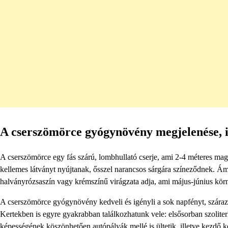
A cserszömörce gyógynövény megjelenése, i
A cserszömörce egy fás szárú, lombhullató cserje, ami 2-4 méteres magasr
kellemes látványt nyújtanak, ősszel narancsos sárgára színeződnek. Ám 
halványrózsaszín vagy krémszínű virágzata adja, ami május-június kör
A cserszömörce gyógynövény kedveli és igényli a sok napfényt, száraz
Kertekben is egyre gyakrabban találkozhatunk vele: elsősorban szoliterk
képességének köszönhetően autópályák mellé is ültetik, illetve kezdő ke