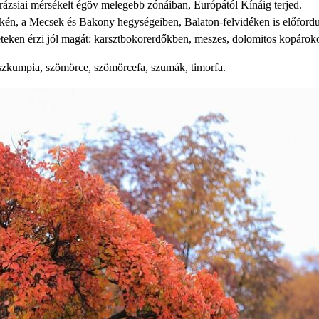
ázsiai mérsékelt égöv melegebb zónáiban, Európától Kínáig terjed.
ékén, a Mecsek és Bakony hegységeiben, Balaton-felvidéken is előfordu
teken érzi jól magát: karsztbokorerdőkben, meszes, dolomitos kopároko
szkumpia, szömörce, szömörcefa, szumák, timorfa.