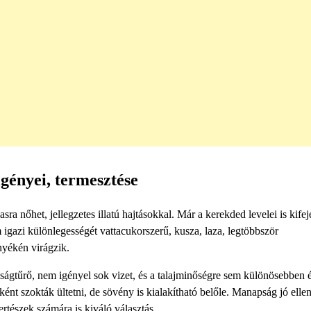
gényei, termesztése
a nőhet, jellegzetes illatú hajtásokkal. Már a kerekded levelei is kifej
igazi különlegességét vattacukorszerű, kusza, laza, legtöbbször
nyékén virágzik.
ságtűrő, nem igényel sok vizet, és a talajminőségre sem különösebben 
ént szokták ültetni, de sövény is kialakítható belőle. Manapság jó ellen
rtészek számára is kiváló választás.