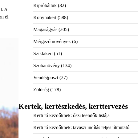
Kipróbáltuk
(82)
l. A
n él.
Konyhakert
(588)
Magaságyás
(205)
Mérgező növények
(6)
Sziklakert
(51)
Szobanövény
(134)
Vendégposzt
(27)
Zöldség
(178)
Kertek, kertészkedés, kerttervezés
Kerti tó kezdőknek: őszi teendők listája
Kerti tó kezdőknek: tavaszi indítás teljes útmutató