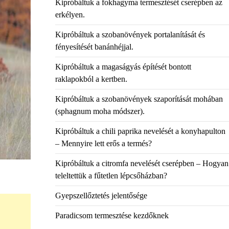
Kipróbáltuk a fokhagyma termesztését cserépben az
erkélyen.
Kipróbáltuk a szobanövények portalanítását és
fényesítését banánhéjjal.
Kipróbáltuk a magaságyás építését bontott
raklapokból a kertben.
Kipróbáltuk a szobanövények szaporítását mohában
(sphagnum moha módszer).
Kipróbáltuk a chili paprika nevelését a konyhapulton
– Mennyire lett erős a termés?
Kipróbáltuk a citromfa nevelését cserépben – Hogyan
teleltettük a fűtetlen lépcsőházban?
Gyepszellőztetés jelentősége
Paradicsom termesztése kezdőknek