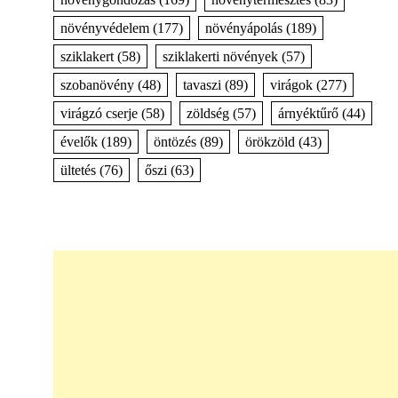
növényvédelem
(177)
növényápolás
(189)
sziklakert
(58)
sziklakerti növények
(57)
szobanövény
(48)
tavaszi
(89)
virágok
(277)
virágzó cserje
(58)
zöldség
(57)
árnyéktűrő
(44)
évelők
(189)
öntözés
(89)
örökzöld
(43)
ültetés
(76)
őszi
(63)