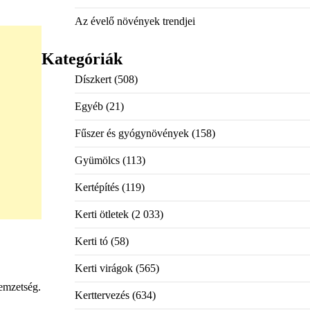
Az évelő növények trendjei
Kategóriák
Díszkert
(508)
Egyéb
(21)
Fűszer és gyógynövények
(158)
Gyümölcs
(113)
Kertépítés
(119)
Kerti ötletek
(2 033)
Kerti tó
(58)
Kerti virágok
(565)
emzetség.
Kerttervezés
(634)