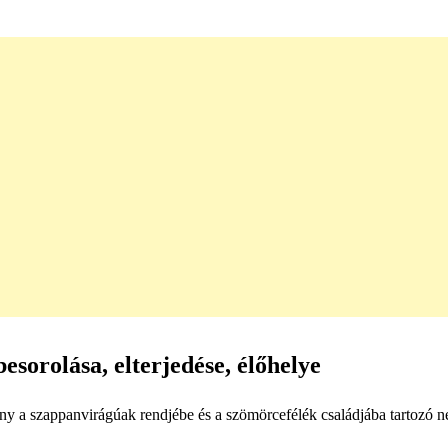
sorolása, elterjedése, élőhelye
 a szappanvirágúak rendjébe és a szömörcefélék családjába tartozó n