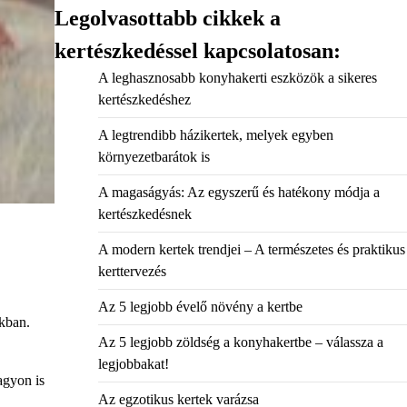
Legolvasottabb cikkek a
kertészkedéssel kapcsolatosan:
A leghasznosabb konyhakerti eszközök a sikeres
kertészkedéshez
A legtrendibb házikertek, melyek egyben
környezetbarátok is
A magaságyás: Az egyszerű és hatékony módja a
kertészkedésnek
A modern kertek trendjei – A természetes és praktikus
kerttervezés
Az 5 legjobb évelő növény a kertbe
kban.
Az 5 legjobb zöldség a konyhakertbe – válassza a
legjobbakat!
agyon is
Az egzotikus kertek varázsa