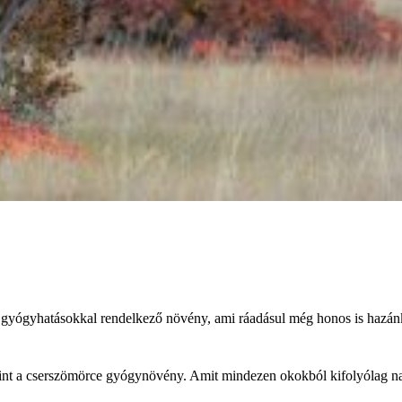
 gyógyhatásokkal rendelkező növény, ami ráadásul még honos is hazán
int a cserszömörce gyógynövény. Amit mindezen okokból kifolyólag n