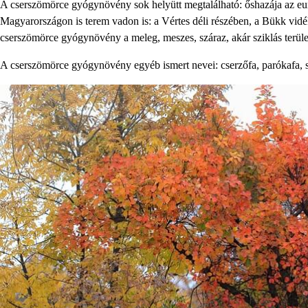
A cserszömörce gyógynövény sok helyütt megtalálható: őshazája az eur
Magyarországon is terem vadon is: a Vértes déli részében, a Bükk vid
cserszömörce gyógynövény a meleg, meszes, száraz, akár sziklás terüle
A cserszömörce gyógynövény egyéb ismert nevei: cserzőfa, parókafa, 