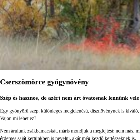
Cserszömörce gyógynövény
Szép és hasznos, de azért nem árt óvatosnak lennünk vele
Egy gyönyörű szép, különleges megjelenésű,
dísznövénynek is kiváló
,
Vajon mi lehet ez?
Nem árulunk zsákbamacskát, máris mondjuk a megfejtést: nem más, m
érdemes saját kertünkben is nevelni, akár még kezdő kertészeknek is.