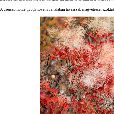
A cserszömörce gyógynövényt általában tavasszal, magvetéssel szokták