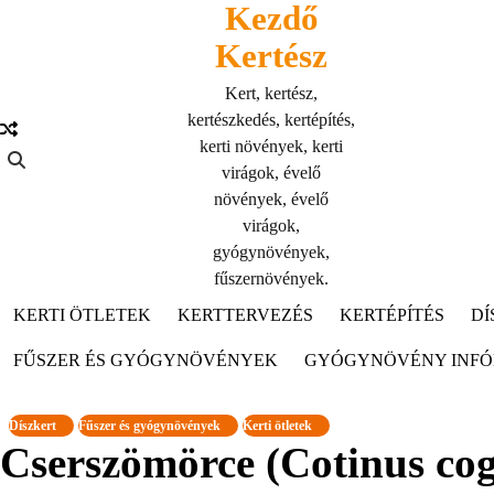
Kezdő
Skip
to
Kertész
content
Kert, kertész,
kertészkedés, kertépítés,
kerti növények, kerti
virágok, évelő
növények, évelő
virágok,
gyógynövények,
fűszernövények.
KERTI ÖTLETEK
KERTTERVEZÉS
KERTÉPÍTÉS
DÍ
FŰSZER ÉS GYÓGYNÖVÉNYEK
GYÓGYNÖVÉNY INF
Díszkert
Fűszer és gyógynövények
Kerti ötletek
Cserszömörce (Cotinus co