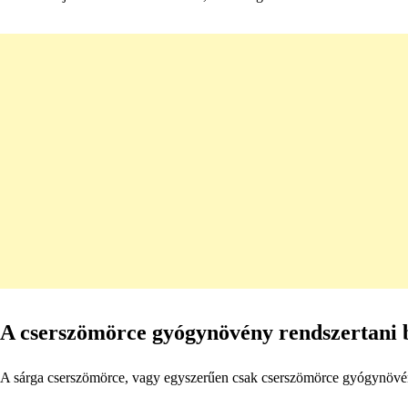
A cserszömörce gyógynövény rendszertani be
A sárga cserszömörce, vagy egyszerűen csak cserszömörce gyógynövény