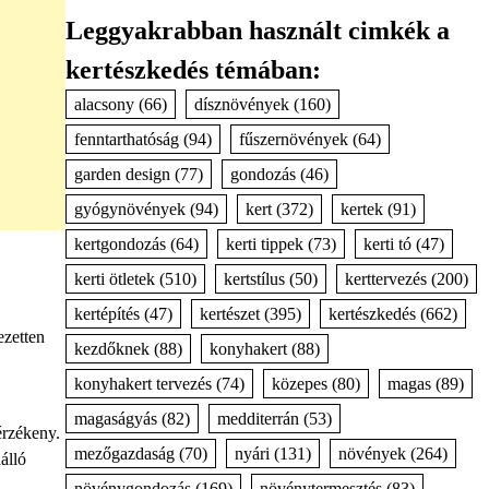
Leggyakrabban használt cimkék a
kertészkedés témában:
alacsony
(66)
dísznövények
(160)
fenntarthatóság
(94)
fűszernövények
(64)
garden design
(77)
gondozás
(46)
gyógynövények
(94)
kert
(372)
kertek
(91)
kertgondozás
(64)
kerti tippek
(73)
kerti tó
(47)
kerti ötletek
(510)
kertstílus
(50)
kerttervezés
(200)
kertépítés
(47)
kertészet
(395)
kertészkedés
(662)
ezetten
kezdőknek
(88)
konyhakert
(88)
konyhakert tervezés
(74)
közepes
(80)
magas
(89)
magaságyás
(82)
medditerrán
(53)
érzékeny.
mezőgazdaság
(70)
nyári
(131)
növények
(264)
álló
növénygondozás
(169)
növénytermesztés
(83)