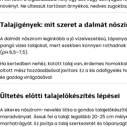
növényt. Ne ültessük tartósan árnyékos, nedves zugokba
Talajigények: mit szeret a dalmát nősz
A dalmát nőszirom leginkább a jó vízelvezetésű, tápanyag
pangó vizes talajokat, mert ezekben könnyen rothadnak 
(pH 6,5–7,5).
Ha kertedben nehéz, kötött talaj van, érdemes homokkal 
oltott mész hozzáadásával javítani. Ez a kis odafigyelé
és gazdag virágzásával.
Ültetés előtti talajelőkészítés lépései
A sikeres nőszirom-nevelés titka a gondos talajelőkészít
maradványait. Ássuk fel a talajt legalább 20-25 cm mél
marhatrágyát. Ez javítja a talaj szerkezetét és tápanyag