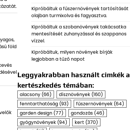
kázatát.
Kipróbáltuk a fűszernövények tartósítását
olajban turmixolva és fagyasztva.
Kipróbáltuk a szobanövények takácsatka
mentesítését zuhanyzással és szappanos
gyagos,
vízzel.
sú föld
Kipróbáltuk, milyen növények bírják
legjobban a tűző napot
 kevés
ődésével
Leggyakrabban használt cimkék a
kertészkedés témában:
alacsony
(66)
dísznövények
(160)
fenntarthatóság
(93)
fűszernövények
(64)
évelők
garden design
(77)
gondozás
(46)
gyógynövények
(94)
kert
(370)