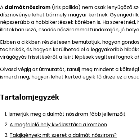
A
dalmát nőszirom
(Iris pallida) nem csak lenyűgöző s
dísznövénye lehet bármely magyar kertnek. Gyengéd illa
népszerűbb a hobbikertészek körében is. Ha szeretnéd, 
illatokban úszó, csodás nőszirommal tündököljön, jó helye
Ebben a cikkben részletesen bemutatjuk, hogyan gondosk
technikák, és hogyan kerülheted el a leggyakoribb hibáka
virágágyás frissítéséről, a leírt lépések segíteni fogna
Olvasd végig az útmutatót, tanulj meg mindent a költsé
ismerd meg, hogyan lehet kerted egyik fő dísze ez a cso
Tartalomjegyzék
Ismerjük meg a dalmát nőszirom főbb jellemzőit
A megfelelő hely kiválasztása a kertben
Talajigények: mit szeret a dalmát nőszirom?