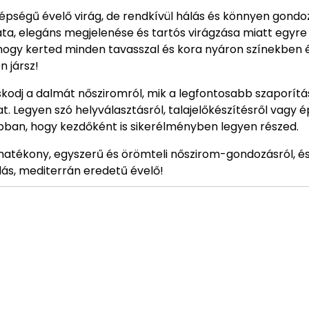
zépségű évelő virág, de rendkívül hálás és könnyen gond
ta, elegáns megjelenése és tartós virágzása miatt egyre
hogy kerted minden tavasszal és kora nyáron színekben 
n jársz!
odj a dalmát nősziromról, mik a legfontosabb szaporítá
t. Legyen szó helyválasztásról, talajelőkészítésről vagy 
k abban, hogy kezdőként is sikerélményben legyen részed.
ghatékony, egyszerű és örömteli nőszirom-gondozásról, é
dás, mediterrán eredetű évelő!