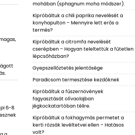
mohában (sphagnum moha módszer).
Kipróbáltuk a chili paprika nevelését a
konyhapulton – Mennyire lett erős a
termés?
s magas,
Kipróbáltuk a citromfa nevelését
cserépben – Hogyan teleltettük a fűtetlen
lépcsőházban?
vágott
Gyepszellőztetés jelentősége
ás.
Paradicsom termesztése kezdőknek
Kipróbáltuk a fűszernövények
fagyasztását olívaolajban
jégkockatartóban télire.
pi 6-8
lesznek
Kipróbáltuk a fokhagymás permetet a
kerti rózsák levéltetvei ellen – Hatásos
volt?
ja a