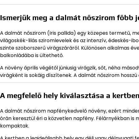
Ismerjük meg a dalmát nőszirom főbb j
A dalmát nőszirom (Iris pallida) egy közepes termetű, m
világoskék-lilás sziromlevelek és az intenzív, édeskés-ibol
szinte szoborszerű virágszáráról. Különösen alkalmas é
balkonládába is ültethető.
A növény április végétől júniusig virágzik, sőt, néha más
virágként is sokáig díszítenek. A dalmát nőszirom hosszú él
A megfelelő hely kiválasztása a kertbe
A dalmát nőszirom napfénykedvelő növény, ezért minden
órán keresztül éri a közvetlen napfény. Félárnyékban is 
kompaktak.
A kertben a legideálisabb hely egy déli vagy délnyugati fe