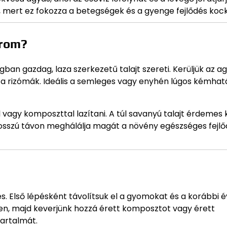
, mert ez fokozza a betegségek és a gyenge fejlődés koc
irom?
ban gazdag, laza szerkezetű talajt szereti. Kerüljük az a
a rizómák. Ideális a semleges vagy enyhén lúgos kémhatá
vagy komposzttal lazítani. A túl savanyú talajt érdemes
s hosszú távon meghálálja magát a növény egészséges fejl
és. Első lépésként távolítsuk el a gyomokat és a korábbi 
yen, majd keverjünk hozzá érett komposztot vagy érett
tartalmát.