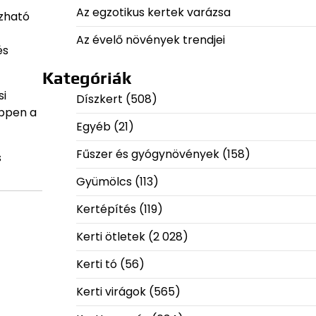
Az egzotikus kertek varázsa
ozható
Az évelő növények trendjei
és
Kategóriák
si
Díszkert
(508)
éppen a
Egyéb
(21)
Fűszer és gyógynövények
(158)
s
Gyümölcs
(113)
Kertépítés
(119)
Kerti ötletek
(2 028)
Kerti tó
(56)
Kerti virágok
(565)