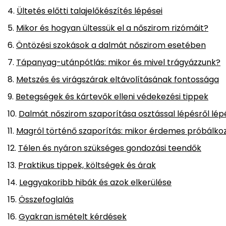
Ültetés előtti talajelőkészítés lépései
Mikor és hogyan ültessük el a nőszirom rizómáit?
Öntözési szokások a dalmát nőszirom esetében
Tápanyag-utánpótlás: mikor és mivel trágyázzunk?
Metszés és virágszárak eltávolításának fontossága
Betegségek és kártevők elleni védekezési tippek
Dalmát nőszirom szaporítása osztással lépésről lép
Magról történő szaporítás: mikor érdemes próbálko
Télen és nyáron szükséges gondozási teendők
Praktikus tippek, költségek és árak
Leggyakoribb hibák és azok elkerülése
Összefoglalás
Gyakran ismételt kérdések