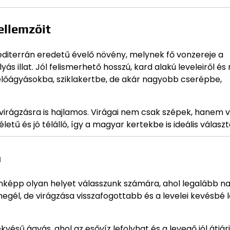
ellemzőit
editerrán eredetű évelő növény, melynek fő vonzereje a
yás illat. Jól felismerhető hosszú, kard alakú leveleiről é
velőágyásokba, sziklakertbe, de akár nagyobb cserépbe,
odvirágzásra is hajlamos. Virágai nem csak szépek, hanem 
etű és jó télálló, így a magyar kertekbe is ideális választ
n
képp olyan helyet válasszunk számára, ahol legalább na
megél, de virágzása visszafogottabb és a levelei kevésbé 
kvésű ágyás, ahol az esővíz lefolyhat és a levegő jól átjár