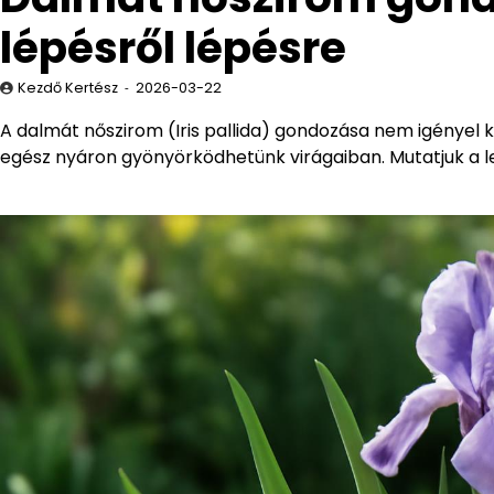
lépésről lépésre
Kezdő Kertész
2026-03-22
A dalmát nőszirom (Iris pallida) gondozása nem igényel
egész nyáron gyönyörködhetünk virágaiban. Mutatjuk a l