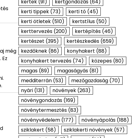
kertek
(91)
kertgondozás
(64)
etés
kerti tippek
(73)
kerti tó
(45)
kerti ötletek
(510)
kertstílus
(50)
kerttervezés
(200)
kertépítés
(46)
kertészet
(395)
kertészkedés
(659)
kezdőknek
(86)
konyhakert
(88)
laj még
. Ez
konyhakert tervezés
(74)
közepes
(80)
magas
(89)
magaságyás
(81)
i.
medditerrán
(53)
mezőgazdaság
(70)
.
nyári
(131)
növények
(263)
növénygondozás
(169)
növénytermesztés
(83)
növényvédelem
(177)
növényápolás
(188)
ld
sziklakert
(58)
sziklakerti növények
(57)