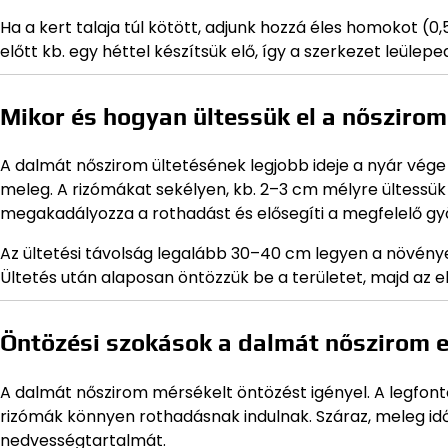
Ha a kert talaja túl kötött, adjunk hozzá éles homokot (0
előtt kb. egy héttel készítsük elő, így a szerkezet leülep
Mikor és hogyan ültessük el a nőszirom
A dalmát nőszirom ültetésének legjobb ideje a nyár vége
meleg. A rizómákat sekélyen, kb. 2–3 cm mélyre ültessük ú
megakadályozza a rothadást és elősegíti a megfelelő g
Az ültetési távolság legalább 30–40 cm legyen a növények
Ültetés után alaposan öntözzük be a területet, majd az e
Öntözési szokások a dalmát nőszirom 
A dalmát nőszirom mérsékelt öntözést igényel. A legfont
rizómák könnyen rothadásnak indulnak. Száraz, meleg idő
nedvességtartalmát.