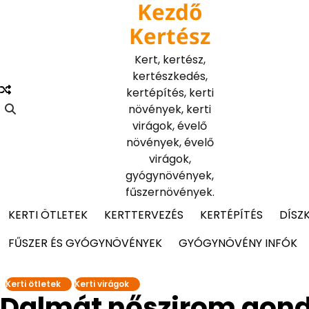
Kezdő
Skip
to
Kertész
content
Kert, kertész,
kertészkedés,
kertépítés, kerti
növények, kerti
virágok, évelő
növények, évelő
virágok,
gyógynövények,
fűszernövények.
KERTI ÖTLETEK
KERTTERVEZÉS
KERTÉPÍTÉS
DÍSZ
FŰSZER ÉS GYÓGYNÖVÉNYEK
GYÓGYNÖVÉNY INFÓK
Kerti ötletek
Kerti virágok
Dalmát nőszirom gond