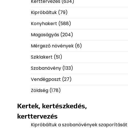
Kerttervezés
(634)
Kipróbáltuk
(79)
Konyhakert
(588)
Magaságyás
(204)
Mérgező növények
(6)
Sziklakert
(51)
Szobanövény
(133)
Vendégposzt
(27)
Zöldség
(178)
Kertek, kertészkedés,
kerttervezés
Kipróbáltuk a szobanövények szaporítását