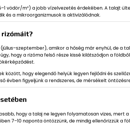
,5–1 vödör/m²) a jobb vízelvezetés érdekében. A talajt ült
edik és a mikroorganizmusok is aktivizálódnak.
 rizómáit?
 (július–szeptember), amikor a hőség már enyhül, de a ta
gy, hogy a rizóma felső része kissé kilátszódjon a földből
yökérképződést.
 között, hogy elegendő helyük legyen fejlődni és szellőzn
lső évben figyeljünk a rendszeres, de mérsékelt öntözésre
esetében
osabb, hogy a talaj ne legyen folyamatosan vizes, mert a
ben 7–10 naponta öntözzünk, de mindig ellenőrizzük a fö