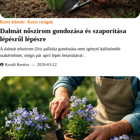
Kerti ötletek
Kerti virágok
Dalmát nőszirom gondozása és szaporítása
lépésről lépésre
A dalmát nőszirom (Iris pallida) gondozása nem igényel különösebb
szakértelmet, mégis pár apró lépés betartásával…
Kezdő Kertész
2026-03-22