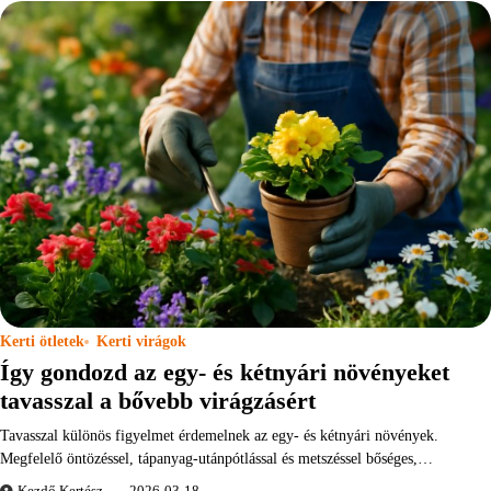
Kerti ötletek
Kerti virágok
Így gondozd az egy- és kétnyári növényeket
tavasszal a bővebb virágzásért
Tavasszal különös figyelmet érdemelnek az egy- és kétnyári növények.
Megfelelő öntözéssel, tápanyag-utánpótlással és metszéssel bőséges,…