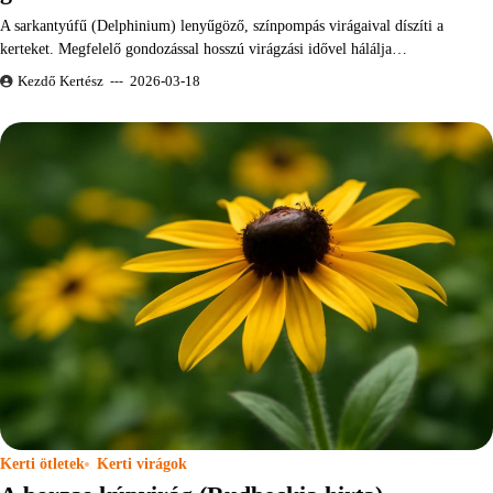
A sarkantyúfű (Delphinium) lenyűgöző, színpompás virágaival díszíti a
kerteket. Megfelelő gondozással hosszú virágzási idővel hálálja…
Kezdő Kertész
2026-03-18
Kerti ötletek
Kerti virágok