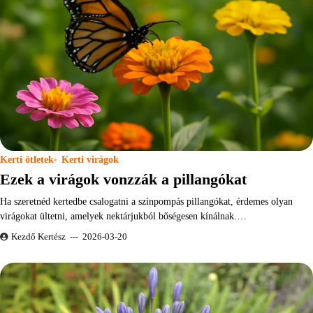
Kerti ötletek
Kerti virágok
Ezek a virágok vonzzák a pillangókat
Ha szeretnéd kertedbe csalogatni a színpompás pillangókat, érdemes olyan
virágokat ültetni, amelyek nektárjukból bőségesen kínálnak.…
Kezdő Kertész
2026-03-20