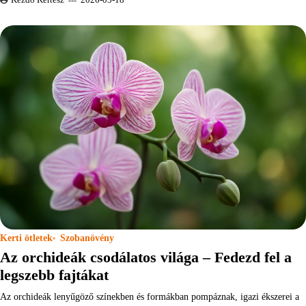
Kezdő Kertész
2026-03-18
Kerti ötletek
Szobanövény
Az orchideák csodálatos világa – Fedezd fel a
legszebb fajtákat
Az orchideák lenyűgöző színekben és formákban pompáznak, igazi ékszerei a