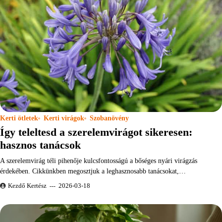
Kerti ötletek
Kerti virágok
Szobanövény
Így teleltesd a szerelemvirágot sikeresen:
hasznos tanácsok
A szerelemvirág téli pihenője kulcsfontosságú a bőséges nyári virágzás
érdekében. Cikkünkben megosztjuk a leghasznosabb tanácsokat,…
Kezdő Kertész
2026-03-18