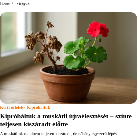
Home
virágok
Kerti ötletek
Kipróbáltuk
Kipróbáltuk a muskátli újraélesztését – szinte
teljesen kiszáradt előtte
A muskátlink majdnem teljesen kiszáradt, de néhány egyszerű lépés