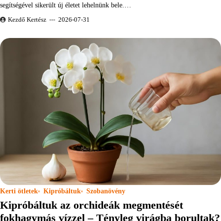
segítségével sikerült új életet lehelnünk bele.…
Kezdő Kertész
2026-07-31
Kerti ötletek
Kipróbáltuk
Szobanövény
Kipróbáltuk az orchideák megmentését
fokhagymás vízzel – Tényleg virágba borultak?