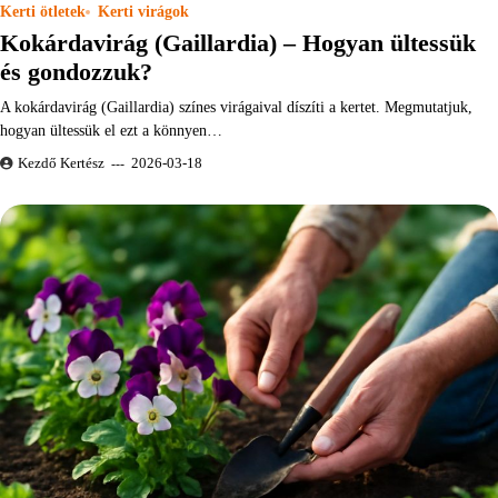
Kerti ötletek
Kerti virágok
Kokárdavirág (Gaillardia) – Hogyan ültessük
és gondozzuk?
A kokárdavirág (Gaillardia) színes virágaival díszíti a kertet. Megmutatjuk,
hogyan ültessük el ezt a könnyen…
Kezdő Kertész
2026-03-18