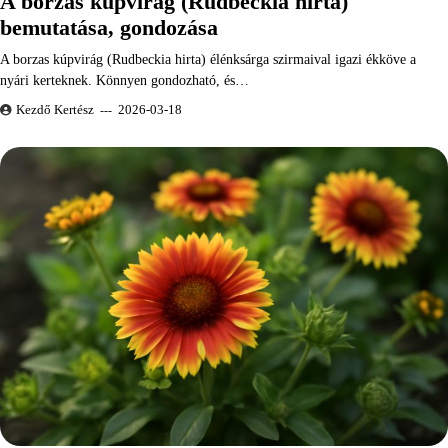
A borzas kúpvirág (Rudbeckia hirta)
bemutatása, gondozása
A borzas kúpvirág (Rudbeckia hirta) élénksárga szirmaival igazi ékköve a
nyári kerteknek. Könnyen gondozható, és…
Kezdő Kertész
2026-03-18