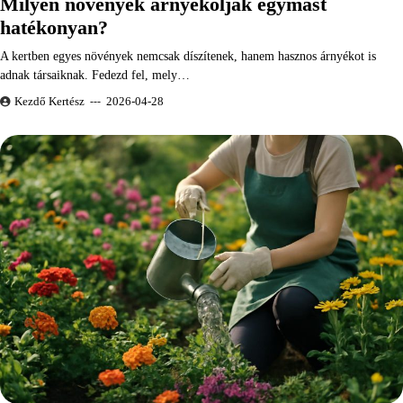
Milyen növények árnyékolják egymást
hatékonyan?
A kertben egyes növények nemcsak díszítenek, hanem hasznos árnyékot is
adnak társaiknak. Fedezd fel, mely…
Kezdő Kertész
2026-04-28