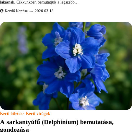
lakásnak. Cikkünkben bemutatjuk a legszebb…
Kezdő Kertész
2026-03-18
Kerti ötletek
Kerti virágok
A sarkantyúfű (Delphinium) bemutatása,
gondozása