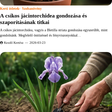
Kerti ötletek
Szobanövény
A csíkos jácintorchidea gondozása és
szaporításának titkai
A csíkos jácintorchidea, vagyis a Bletilla striata gondozása egyszerűbb, mint
gondolnánk. Megfelelő öntözéssel és fényviszonyokkal…
Kezdő Kertész
2026-03-23