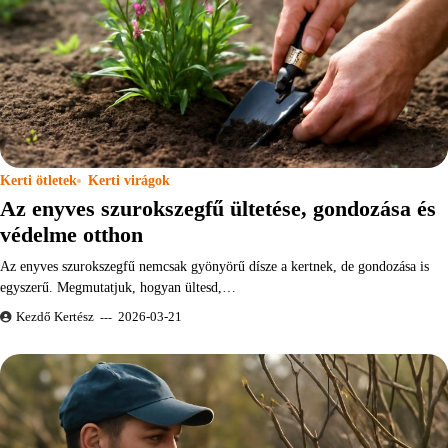
Kerti ötletek
Kerti virágok
Az enyves szurokszegfű ültetése, gondozása és
védelme otthon
Az enyves szurokszegfű nemcsak gyönyörű dísze a kertnek, de gondozása is
egyszerű. Megmutatjuk, hogyan ültesd,…
Kezdő Kertész
2026-03-21