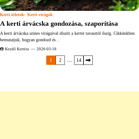
Kerti ötletek
Kerti virágok
A kerti árvácska gondozása, szaporítása
A kerti árvácska színes virágaival díszíti a kertet tavasztól őszig. Cikkünkben
bemutatjuk, hogyan gondozd és…
Kezdő Kertész
2026-03-18
Bejegyzések
1
2
…
14
lapozása