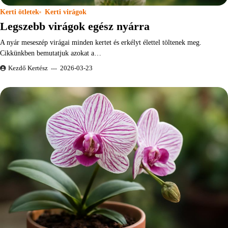
Kerti ötletek
Kerti virágok
Legszebb virágok egész nyárra
A nyár meseszép virágai minden kertet és erkélyt élettel töltenek meg.
Cikkünkben bemutatjuk azokat a…
Kezdő Kertész
2026-03-23