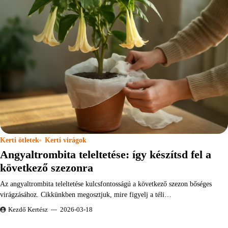
Kerti ötletek
Kerti virágok
Angyaltrombita teleltetése: így készítsd fel a
következő szezonra
Az angyaltrombita teleltetése kulcsfontosságú a következő szezon bőséges
virágzásához. Cikkünkben megosztjuk, mire figyelj a téli…
Kezdő Kertész
2026-03-18