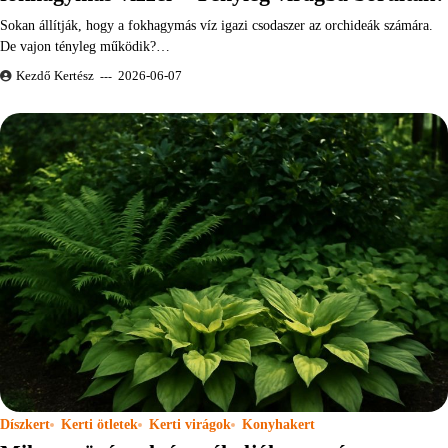
Sokan állítják, hogy a fokhagymás víz igazi csodaszer az orchideák számára.
De vajon tényleg működik?…
Kezdő Kertész
2026-06-07
Díszkert
Kerti ötletek
Kerti virágok
Konyhakert