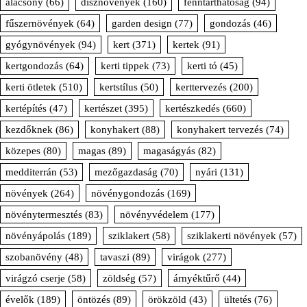
alacsony
(66)
dísznövények
(160)
fenntarthatóság
(94)
fűszernövények
(64)
garden design
(77)
gondozás
(46)
gyógynövények
(94)
kert
(371)
kertek
(91)
kertgondozás
(64)
kerti tippek
(73)
kerti tó
(45)
kerti ötletek
(510)
kertstílus
(50)
kerttervezés
(200)
kertépítés
(47)
kertészet
(395)
kertészkedés
(660)
kezdőknek
(86)
konyhakert
(88)
konyhakert tervezés
(74)
közepes
(80)
magas
(89)
magaságyás
(82)
medditerrán
(53)
mezőgazdaság
(70)
nyári
(131)
növények
(264)
növénygondozás
(169)
növénytermesztés
(83)
növényvédelem
(177)
növényápolás
(189)
sziklakert
(58)
sziklakerti növények
(57)
szobanövény
(48)
tavaszi
(89)
virágok
(277)
virágzó cserje
(58)
zöldség
(57)
árnyéktűrő
(44)
évelők
(189)
öntözés
(89)
örökzöld
(43)
ültetés
(76)