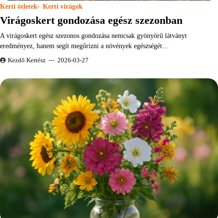
Kerti ötletek
Kerti virágok
Virágoskert gondozása egész szezonban
A virágoskert egész szezonos gondozása nemcsak gyönyörű látványt
eredményez, hanem segít megőrizni a növények egészségét…
Kezdő Kertész
2026-03-27