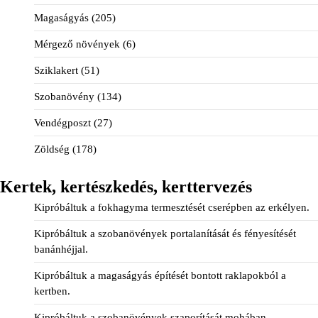
Magaságyás
(205)
Mérgező növények
(6)
Sziklakert
(51)
Szobanövény
(134)
Vendégposzt
(27)
Zöldség
(178)
Kertek, kertészkedés, kerttervezés
Kipróbáltuk a fokhagyma termesztését cserépben az erkélyen.
Kipróbáltuk a szobanövények portalanítását és fényesítését
banánhéjjal.
Kipróbáltuk a magaságyás építését bontott raklapokból a
kertben.
Kipróbáltuk a szobanövények szaporítását mohában