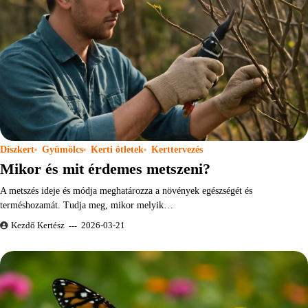
Díszkert
Gyümölcs
Kerti ötletek
Kerttervezés
Mikor és mit érdemes metszeni?
A metszés ideje és módja meghatározza a növények egészségét és
terméshozamát. Tudja meg, mikor melyik…
Kezdő Kertész
2026-03-21