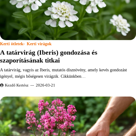
Kerti ötletek
Kerti virágok
A tatárvirág (Iberis) gondozása és
szaporításának titkai
A tatárvirág, vagyis az Iberis, mutatós dísznövény, amely kevés gondozást
igényel, mégis bőségesen virágzik. Cikkünkben…
Kezdő Kertész
2026-03-21