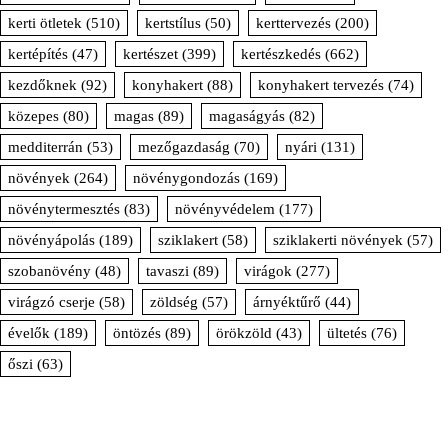
kerti ötletek
(510)
kertstílus
(50)
kerttervezés
(200)
kertépítés
(47)
kertészet
(399)
kertészkedés
(662)
kezdőknek
(92)
konyhakert
(88)
konyhakert tervezés
(74)
közepes
(80)
magas
(89)
magaságyás
(82)
medditerrán
(53)
mezőgazdaság
(70)
nyári
(131)
növények
(264)
növénygondozás
(169)
növénytermesztés
(83)
növényvédelem
(177)
növényápolás
(189)
sziklakert
(58)
sziklakerti növények
(57)
szobanövény
(48)
tavaszi
(89)
virágok
(277)
virágzó cserje
(58)
zöldség
(57)
árnyéktűrő
(44)
évelők
(189)
öntözés
(89)
örökzöld
(43)
ültetés
(76)
őszi
(63)