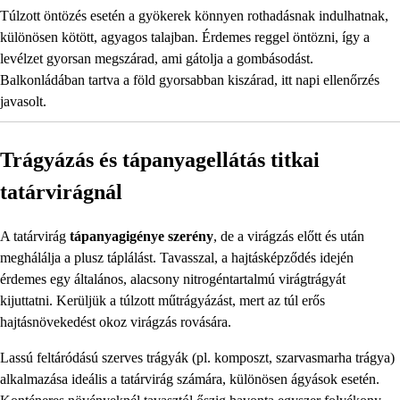
Túlzott öntözés esetén a gyökerek könnyen rothadásnak indulhatnak,
különösen kötött, agyagos talajban. Érdemes reggel öntözni, így a
levélzet gyorsan megszárad, ami gátolja a gombásodást.
Balkonládában tartva a föld gyorsabban kiszárad, itt napi ellenőrzés
javasolt.
Trágyázás és tápanyagellátás titkai
tatárvirágnál
A tatárvirág
tápanyagigénye szerény
, de a virágzás előtt és után
meghálálja a plusz táplálást. Tavasszal, a hajtásképződés idején
érdemes egy általános, alacsony nitrogéntartalmú virágtrágyát
kijuttatni. Kerüljük a túlzott műtrágyázást, mert az túl erős
hajtásnövekedést okoz virágzás rovására.
Lassú feltáródású szerves trágyák (pl. komposzt, szarvasmarha trágya)
alkalmazása ideális a tatárvirág számára, különösen ágyások esetén.