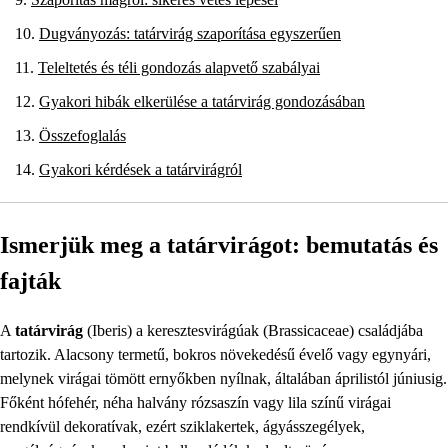
Dugványozás: tatárvirág szaporítása egyszerűen
Teleltetés és téli gondozás alapvető szabályai
Gyakori hibák elkerülése a tatárvirág gondozásában
Összefoglalás
Gyakori kérdések a tatárvirágról
Ismerjük meg a tatárvirágot: bemutatás és
fajták
A
tatárvirág
(Iberis) a keresztesvirágúak (Brassicaceae) családjába
tartozik. Alacsony termetű, bokros növekedésű évelő vagy egynyári,
melynek virágai tömött ernyőkben nyílnak, általában áprilistól júniusig.
Főként hófehér, néha halvány rózsaszín vagy lila színű virágai
rendkívül dekoratívak, ezért sziklakertek, ágyásszegélyek,