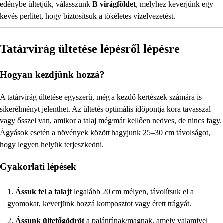
edénybe ültetjük, válasszunk
B virágföldet
, melyhez keverjünk egy
kevés perlitet, hogy biztosítsuk a tökéletes vízelvezetést.
Tatárvirág ültetése lépésről lépésre
Hogyan kezdjünk hozzá?
A tatárvirág ültetése egyszerű, még a kezdő kertészek számára is
sikerélményt jelenthet. Az ültetés optimális időpontja kora tavasszal
vagy ősszel van, amikor a talaj még/már kellően nedves, de nincs fagy.
Ágyások esetén a növények között hagyjunk 25–30 cm távolságot,
hogy legyen helyük terjeszkedni.
Gyakorlati lépések
Ássuk fel a talajt
legalább 20 cm mélyen, távolítsuk el a
gyomokat, keverjünk hozzá komposztot vagy érett trágyát.
Ássunk ültetőgödröt
a palántának/magnak, amely valamivel