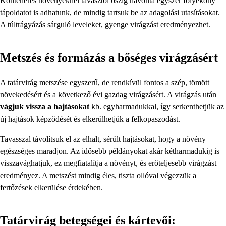
Konténeres növényeknél tavasztól őszig havonta egyszer folyékony
tápoldatot is adhatunk, de mindig tartsuk be az adagolási utasításokat.
A túltrágyázás sárguló leveleket, gyenge virágzást eredményezhet.
Metszés és formázás a bőséges virágzásért
A tatárvirág metszése egyszerű, de rendkívül fontos a szép, tömött
növekedésért és a következő évi gazdag virágzásért. A virágzás után
vágjuk vissza a hajtásokat
kb. egyharmadukkal, így serkenthetjük az
új hajtások képződését és elkerülhetjük a felkopaszodást.
Tavasszal távolítsuk el az elhalt, sérült hajtásokat, hogy a növény
egészséges maradjon. Az idősebb példányokat akár kétharmadukig is
visszavághatjuk, ez megfiatalítja a növényt, és erőteljesebb virágzást
eredményez. A metszést mindig éles, tiszta ollóval végezzük a
fertőzések elkerülése érdekében.
Tatárvirág betegségei és kártevői: