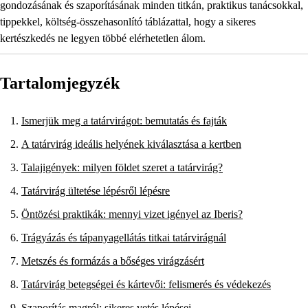
gondozásának és szaporításának minden titkán, praktikus tanácsokkal,
tippekkel, költség-összehasonlító táblázattal, hogy a sikeres
kertészkedés ne legyen többé elérhetetlen álom.
Tartalomjegyzék
Ismerjük meg a tatárvirágot: bemutatás és fajták
A tatárvirág ideális helyének kiválasztása a kertben
Talajigények: milyen földet szeret a tatárvirág?
Tatárvirág ültetése lépésről lépésre
Öntözési praktikák: mennyi vizet igényel az Iberis?
Trágyázás és tápanyagellátás titkai tatárvirágnál
Metszés és formázás a bőséges virágzásért
Tatárvirág betegségei és kártevői: felismerés és védekezés
Szaporítás magról: sikeres vetés lépései