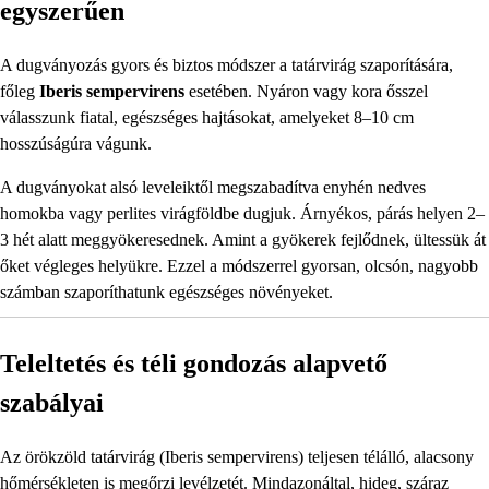
egyszerűen
A dugványozás gyors és biztos módszer a tatárvirág szaporítására,
főleg
Iberis sempervirens
esetében. Nyáron vagy kora ősszel
válasszunk fiatal, egészséges hajtásokat, amelyeket 8–10 cm
hosszúságúra vágunk.
A dugványokat alsó leveleiktől megszabadítva enyhén nedves
homokba vagy perlites virágföldbe dugjuk. Árnyékos, párás helyen 2–
3 hét alatt meggyökeresednek. Amint a gyökerek fejlődnek, ültessük át
őket végleges helyükre. Ezzel a módszerrel gyorsan, olcsón, nagyobb
számban szaporíthatunk egészséges növényeket.
Teleltetés és téli gondozás alapvető
szabályai
Az örökzöld tatárvirág (Iberis sempervirens) teljesen télálló, alacsony
hőmérsékleten is megőrzi levélzetét. Mindazonáltal, hideg, száraz