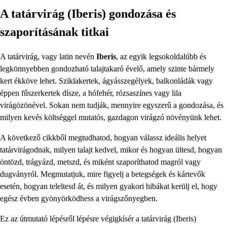
A tatárvirág (Iberis) gondozása és
szaporításának titkai
A tatárvirág, vagy latin nevén
Iberis
, az egyik legsokoldalúbb és
legkönnyebben gondozható talajtakaró évelő, amely szinte bármely
kert ékköve lehet. Sziklakertek, ágyásszegélyek, balkonládák vagy
éppen fűszerkertek dísze, a hófehér, rózsaszínes vagy lila
virágözönével. Sokan nem tudják, mennyire egyszerű a gondozása, és
milyen kevés költséggel mutatós, gazdagon virágzó növényünk lehet.
A következő cikkből megtudhatod, hogyan válassz ideális helyet
tatárvirágodnak, milyen talajt kedvel, mikor és hogyan ültesd, hogyan
öntözd, trágyázd, metszd, és miként szaporíthatod magról vagy
dugványról. Megmutatjuk, mire figyelj a betegségek és kártevők
esetén, hogyan teleltesd át, és milyen gyakori hibákat kerülj el, hogy
egész évben gyönyörködhess a virágszőnyegben.
Ez az útmutató lépésről lépésre végigkísér a tatárvirág (Iberis)