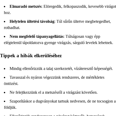
Elmaradó metszés
: Elöregedik, felkopaszodik, kevesebb virágot
hoz.
Helytelen ültetési távolság
: Túl sűrűn ültetve megbetegedhet,
rothadhat.
Nem megfelelő tápanyagellátás
: Túlságosan vagy épp
elégtelenül tápoldatozva gyenge virágzás, sárguló levelek lehetnek.
Tippek a hibák elkerüléséhez
Mindig ellenőrizzük a talaj szerkezetét, vízáteresztő képességét.
Tavasszal és nyáron végezzünk rendszeres, de mértékletes
öntözést.
Ne felejtkezzünk el a metszésről a virágzást követően.
Szaporításkor a dugványokat tartsuk nedvesen, de ne tocsogjon a
földjük.