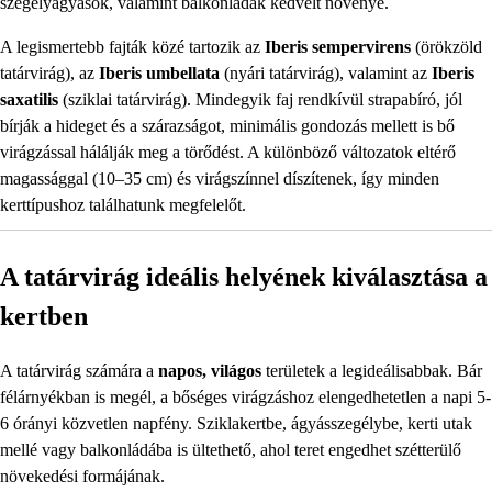
szegélyágyások, valamint balkonládák kedvelt növénye.
A legismertebb fajták közé tartozik az
Iberis sempervirens
(örökzöld
tatárvirág), az
Iberis umbellata
(nyári tatárvirág), valamint az
Iberis
saxatilis
(sziklai tatárvirág). Mindegyik faj rendkívül strapabíró, jól
bírják a hideget és a szárazságot, minimális gondozás mellett is bő
virágzással hálálják meg a törődést. A különböző változatok eltérő
magassággal (10–35 cm) és virágszínnel díszítenek, így minden
kerttípushoz találhatunk megfelelőt.
A tatárvirág ideális helyének kiválasztása a
kertben
A tatárvirág számára a
napos, világos
területek a legideálisabbak. Bár
félárnyékban is megél, a bőséges virágzáshoz elengedhetetlen a napi 5-
6 órányi közvetlen napfény. Sziklakertbe, ágyásszegélybe, kerti utak
mellé vagy balkonládába is ültethető, ahol teret engedhet szétterülő
növekedési formájának.