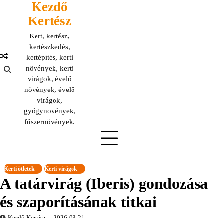
Kezdő
Skip
to
Kertész
content
Kert, kertész,
kertészkedés,
kertépítés, kerti
növények, kerti
virágok, évelő
növények, évelő
virágok,
gyógynövények,
fűszernövények.
Kerti ötletek
Kerti virágok
A tatárvirág (Iberis) gondozása
és szaporításának titkai
Kezdő Kertész
2026-03-21