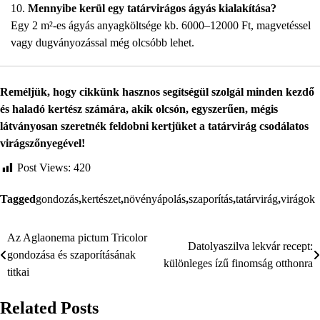
Mennyibe kerül egy tatárvirágos ágyás kialakítása?
Egy 2 m²-es ágyás anyagköltsége kb. 6000–12000 Ft, magvetéssel
vagy dugványozással még olcsóbb lehet.
Reméljük, hogy cikkünk hasznos segítségül szolgál minden kezdő
és haladó kertész számára, akik olcsón, egyszerűen, mégis
látványosan szeretnék feldobni kertjüket a tatárvirág csodálatos
virágszőnyegével!
Post Views:
420
Tagged
gondozás
,
kertészet
,
növényápolás
,
szaporítás
,
tatárvirág
,
virágok
Az Aglaonema pictum Tricolor
Bejegyzés
Datolyaszilva lekvár recept:
gondozása és szaporításának
különleges ízű finomság otthonra
navigáció
titkai
Related Posts