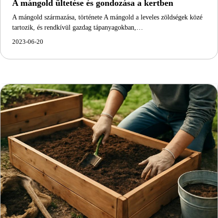
A mángold ültetése és gondozása a kertben
A mángold származása, története A mángold a leveles zöldségek közé
tartozik, és rendkívül gazdag tápanyagokban,…
2023-06-20