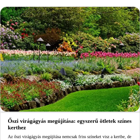
Őszi virágágyás megújítása: egyszerű ötletek színes
kerthez
Az őszi virágágyás megújítása nemcsak friss színeket visz a kertbe, de