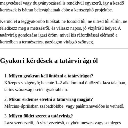
magvetéssel vagy dugványozással is rendkívül egyszerű, így a kezdő
kertészek is bátran belevághatnak ebbe a kertszépítő projektbe.
Kerüld el a leggyakoribb hibákat: ne locsold túl, ne ültesd túl sűrűn, ne
feledkezz meg a metszésről, és válassz napos, jó vízjárású helyet. A
tatárvirág gondozása igazi öröm, mivel kis ráfordítással elérhető a
kertedben a természetes, gazdagon virágzó szőnyeg.
Gyakori kérdések a tatárvirágról
Milyen gyakran kell öntözni a tatárvirágot?
Közepes vízigényű; hetente 1–2 alkalommal öntözzük laza talajban,
tartós szárazság esetén gyakrabban.
Mikor érdemes elvetni a tatárvirág magját?
Március–áprilisban szabadföldbe, vagy palántanevelőbe is vethető.
Milyen földet szeret a tatárvirág?
Laza szerkezetű, jó vízelvezetésű, enyhén meszes vagy semleges