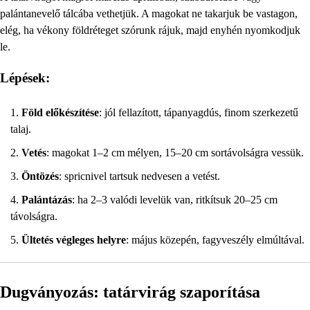
palántanevelő tálcába vethetjük. A magokat ne takarjuk be vastagon,
elég, ha vékony földréteget szórunk rájuk, majd enyhén nyomkodjuk
le.
Lépések:
Föld előkészítése
: jól fellazított, tápanyagdús, finom szerkezetű
talaj.
Vetés
: magokat 1–2 cm mélyen, 15–20 cm sortávolságra vessük.
Öntözés
: spricnivel tartsuk nedvesen a vetést.
Palántázás
: ha 2–3 valódi levelük van, ritkítsuk 20–25 cm
távolságra.
Ültetés végleges helyre
: május közepén, fagyveszély elmúltával.
Dugványozás: tatárvirág szaporítása