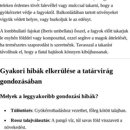
teleken érdemes tövét falevéllel vagy mulccsal takarni, hogy a
gyökérzetet védje a fagyoktól. Balkonládában tartott növényeket
vigyük védett helyre, vagy burkoljuk le az edényt.
A lombhullató fajokat (Iberis umbellata) ősszel, a fagyok előtt takarjuk
le enyhén földdel vagy komposzttal, ezzel segítve a magok áttelelését,
ha természetes szaporodást is szeretnénk. Tavasszal a takarást
távolítsuk el, hogy a fiatal hajtások könnyen kibújhassanak.
Gyakori hibák elkerülése a tatárvirág
gondozásában
Melyek a leggyakoribb gondozási hibák?
Túlöntözés
: Gyökérrothadáshoz vezethet, főleg kötött talajban.
Rossz talajválasztás
: A pangó víz, túl savas föld visszaveti a
növekedést.