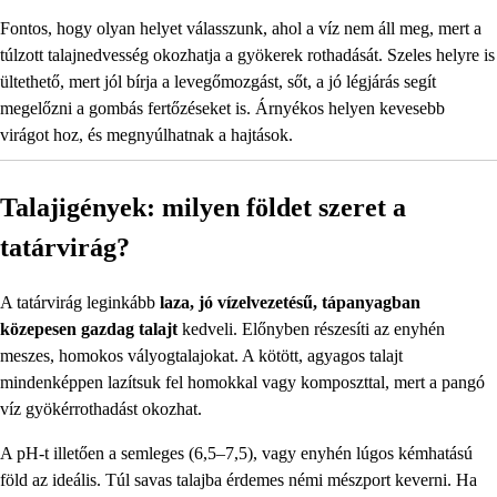
Fontos, hogy olyan helyet válasszunk, ahol a víz nem áll meg, mert a
túlzott talajnedvesség okozhatja a gyökerek rothadását. Szeles helyre is
ültethető, mert jól bírja a levegőmozgást, sőt, a jó légjárás segít
megelőzni a gombás fertőzéseket is. Árnyékos helyen kevesebb
virágot hoz, és megnyúlhatnak a hajtások.
Talajigények: milyen földet szeret a
tatárvirág?
A tatárvirág leginkább
laza, jó vízelvezetésű, tápanyagban
közepesen gazdag talajt
kedveli. Előnyben részesíti az enyhén
meszes, homokos vályogtalajokat. A kötött, agyagos talajt
mindenképpen lazítsuk fel homokkal vagy komposzttal, mert a pangó
víz gyökérrothadást okozhat.
A pH-t illetően a semleges (6,5–7,5), vagy enyhén lúgos kémhatású
föld az ideális. Túl savas talajba érdemes némi mészport keverni. Ha