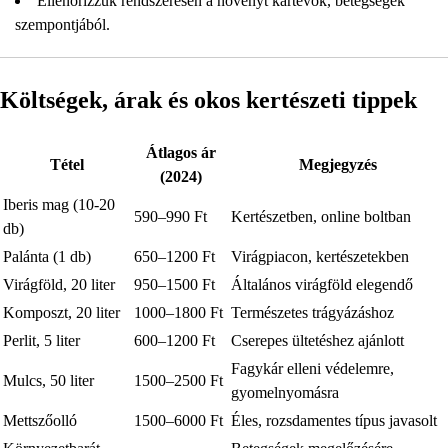
Ellenőrizzük rendszeresen a növényt kártevők, betegségek
szempontjából.
Költségek, árak és okos kertészeti tippek
Átlagos ár
Tétel
Megjegyzés
(2024)
Iberis mag (10-20
590–990 Ft
Kertészetben, online boltban
db)
Palánta (1 db)
650–1200 Ft
Virágpiacon, kertészetekben
Virágföld, 20 liter
950–1500 Ft
Általános virágföld elegendő
Komposzt, 20 liter
1000–1800 Ft
Természetes trágyázáshoz
Perlit, 5 liter
600–1200 Ft
Cserepes ültetéshez ajánlott
Fagykár elleni védelemre,
Mulcs, 50 liter
1500–2500 Ft
gyomelnyomásra
Mettszőolló
1500–6000 Ft
Éles, rozsdamentes típus javasolt