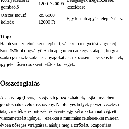
Környezetbarát
Betegségek megelőzésére,
1200–3200 Ft
gombaölő
kezelésére
Összes induló
kb. 6000–
Egy kisebb ágyás telepítéséhez
költség
12000 Ft
Tipp:
Ha olcsón szeretnél kertet építeni, válaszd a magvetést vagy kérj
ismerősöktől dugványt! A cheap garden care egyik alapja, hogy a
szükséges eszközöket és anyagokat akár közösen is beszerezhetitek,
így jelentősen csökkenthetők a költségek.
Összefoglalás
A tatárvirág (Iberis) az egyik legmegbízhatóbb, legkönnyebben
gondozható évelő dísznövény. Napfényes helyet, jó vízelvezetésű
talajt, mértékletes öntözést és évente egy-két alkalommal végzett
visszametszést igényel – ezekkel a minimális feltételekkel minden
évben bőséges virágzással hálálja meg a törődést. Szaporítása