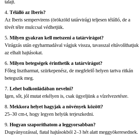
talajt.
Télálló az Iberis?
Az Iberis sempervirens (örökzöld tatárvirág) teljesen télálló, de a
tövét télre mulccsal védhetjük.
Milyen gyakran kell metszeni a tatárvirágot?
Virágzás után egyharmadával vágjuk vissza, tavasszal eltávolíthatjuk
az elhalt hajtásokat.
Milyen betegségek érinthetik a tatárvirágot?
Főleg lisztharmat, szürkepenész, de megfelelő helyen tartva ritkán
betegszik meg.
Lehet balkonládában nevelni?
Igen, sőt, jól mutat erkélyen is, csak ügyeljünk a vízelvezetésre.
Mekkora helyet hagyjak a növények között?
25–30 cm-t, hogy legyen helyük terjeszkedni.
Hogyan szaporíthatom a leggyorsabban?
Dugványozással, fiatal hajtásokból 2–3 hét alatt meggyökeresednek.