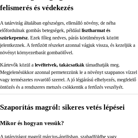
felismerés és védekezés
A tatárvirág általában egészséges, ellenálló növény, de néha
előfordulnak gombás betegségek, például
lisztharmat és
szürkepenész
. Ezek főleg nedves, párás körülmények között
jelentkeznek. A fertőzött részeket azonnal vágjuk vissza, és kezeljük a
növényt környezetbarát gombaölővel.
Kártevők közül a
levéltetvek, takácsatkák
támadhatják meg.
Megjelenésükkor azonnal permetezzünk le a növényt szappanos vízzel
vagy természetes rovarölő szerrel. A jó légjárású elhelyezés, megfelelő
öntözés és a rendszeres metszés csökkentik a fertőzés veszélyét.
Szaporítás magról: sikeres vetés lépései
Mikor és hogyan vessük?
A tatárvirágot magról március-áprilisban, szabadföldbe vagy