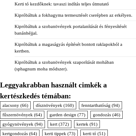
Kerti tó kezdőknek: tavaszi indítás teljes útmutató
Kipróbáltuk a fokhagyma termesztését cserépben az erkélyen.
Kipróbáltuk a szobanövények portalanítását és fényesítését
banánhéjjal.
Kipróbáltuk a magaságyás építését bontott raklapokból a
kertben.
Kipróbáltuk a szobanövények szaporítását mohában
(sphagnum moha módszer).
Leggyakrabban használt cimkék a
kertészkedés témában:
alacsony
(66)
dísznövények
(160)
fenntarthatóság
(94)
fűszernövények
(64)
garden design
(77)
gondozás
(46)
gyógynövények
(94)
kert
(372)
kertek
(91)
kertgondozás
(64)
kerti tippek
(73)
kerti tó
(51)