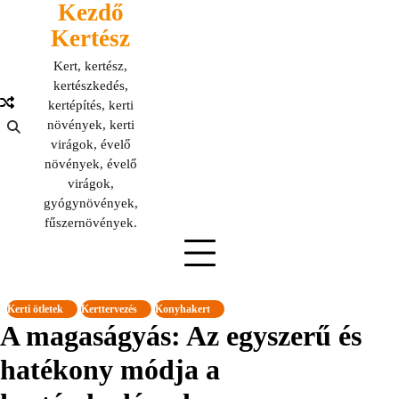
Kezdő
Skip
to
Kertész
content
Kert, kertész,
kertészkedés,
kertépítés, kerti
növények, kerti
virágok, évelő
növények, évelő
virágok,
gyógynövények,
fűszernövények.
Kerti ötletek
Kerttervezés
Konyhakert
A magaságyás: Az egyszerű és
hatékony módja a