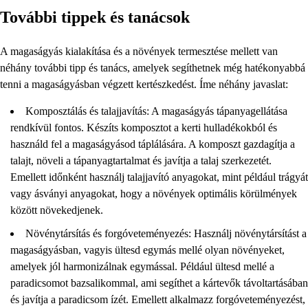
További tippek és tanácsok
A magaságyás kialakítása és a növények termesztése mellett van
néhány további tipp és tanács, amelyek segíthetnek még hatékonyabbá
tenni a magaságyásban végzett kertészkedést. Íme néhány javaslat:
Komposztálás és talajjavítás: A magaságyás tápanyagellátása
rendkívül fontos. Készíts komposztot a kerti hulladékokból és
használd fel a magaságyásod táplálására. A komposzt gazdagítja a
talajt, növeli a tápanyagtartalmat és javítja a talaj szerkezetét.
Emellett időnként használj talajjavító anyagokat, mint például trágyát
vagy ásványi anyagokat, hogy a növények optimális körülmények
között növekedjenek.
Növénytársítás és forgóveteményezés: Használj növénytársítást a
magaságyásban, vagyis ültesd egymás mellé olyan növényeket,
amelyek jól harmonizálnak egymással. Például ültesd mellé a
paradicsomot bazsalikommal, ami segíthet a kártevők távoltartásában
és javítja a paradicsom ízét. Emellett alkalmazz forgóveteményezést,