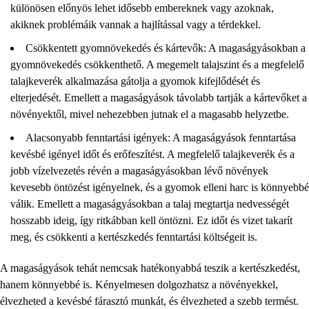
különösen előnyös lehet idősebb embereknek vagy azoknak,
akiknek problémáik vannak a hajlítással vagy a térdekkel.
Csökkentett gyomnövekedés és kártevők: A magaságyásokban a
gyomnövekedés csökkenthető. A megemelt talajszint és a megfelelő
talajkeverék alkalmazása gátolja a gyomok kifejlődését és
elterjedését. Emellett a magaságyások távolabb tartják a kártevőket a
növényektől, mivel nehezebben jutnak el a magasabb helyzetbe.
Alacsonyabb fenntartási igények: A magaságyások fenntartása
kevésbé igényel időt és erőfeszítést. A megfelelő talajkeverék és a
jobb vízelvezetés révén a magaságyásokban lévő
növények
kevesebb öntözést igényelnek, és a gyomok elleni harc is könnyebbé
válik. Emellett a magaságyásokban a talaj megtartja nedvességét
hosszabb ideig, így ritkábban kell öntözni. Ez időt és vizet takarít
meg, és csökkenti a kertészkedés fenntartási költségeit is.
A magaságyások tehát nemcsak hatékonyabbá teszik a kertészkedést,
hanem könnyebbé is. Kényelmesen dolgozhatsz a növényekkel,
élvezheted a kevésbé fárasztó munkát, és élvezheted a szebb termést.