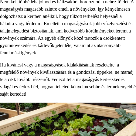
Nem kell többé lehajolnod és hátizsákból hordoznod a nehéz földet. A
magaságyás magasabb szintre emeli a növényeket, így kényelmesen
dolgozhatsz a kertben anélkül, hogy túlzott terhelést helyeznél a
hátadra vagy térdedre. Emellett a magaságyások jobb vízelvezetést és
talajmelegedést biztosítanak, ami kedvezőbb körülményeket teremt a
növények számára. Az egyéb előnyök közé tartozik a csökkentett
gyomnövekedés és kártevők jelenléte, valamint az alacsonyabb
fenntartási igények.
Ha kíváncsi vagy a magaságyások kialakításának részleteire, a
megfelelő növények kiválasztására és a gondozási tippekre, ne maradj
le a cikk további részeiről. Fedezd fel a magaságyás kertészkedés
világát és fedezd fel, hogyan teheted kényelmesebbé és termékenyebbé
saját kertedet!