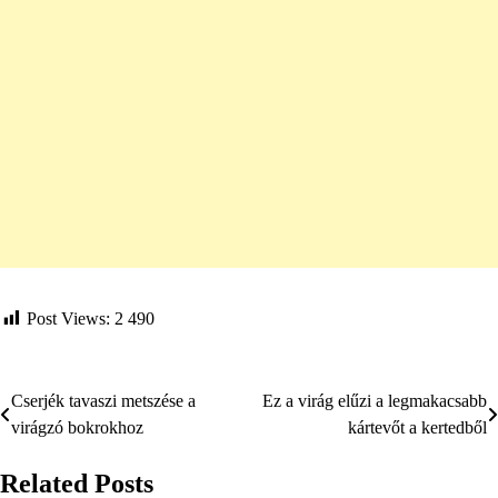
Post Views:
2 490
Cserjék tavaszi metszése a
Ez a virág elűzi a legmakacsabb
Bejegyzés
virágzó bokrokhoz
kártevőt a kertedből
navigáció
Related Posts