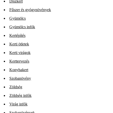
Díszkert
Fűszer és gyógynövények
Gyümölcs
Gyümölcs infók
Kertépítés
Kerti ötletek
Kerti virágok
Kerttervezés
Konyhakert
Szobanövény
Zöldség
Zöldség infók
Virág infók
Szobanövények