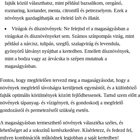
fajták közül választhatsz, mint például bazsalikom, oregánó,
rozmaring, koriander, menta, citromfű és petrezselyem. Ezek a
növények gazdagíthatják az ételeid ízét és illatát.
Virágok és dísznövények: Ne felejtsd el a magaságyásban a
virágokat és dísznövényeket sem. Számos színpompás virág, mint
például a nárcisz, tulipán, szegfű, szalagvirág és levendula,
gyönyörű látványt nyújthat a kertedben. Emellett dísznövények,
mint a bodza vagy az árvácska is szépen mutatnak a
magaságyásban.
Fontos, hogy megfelelően tervezd meg a magaságyásodat, hogy a
növények megfelelő távolságra kerüljenek egymástól, és a különböző
fajták optimális körülmények között fejlődhessenek. Tartsd szem előtt a
növények tápanyag- és vízigényeit, és gondoskodj a megfelelő
gondozásról és permetezésről szükség esetén.
A magaságyásban termeszthető növények választéka széles, és
lehetőséget ad a sokszínű kertészkedésre. Kísérletezz, és fedezd fel,
milyen kombinációk működnek legjobban a saját kertedben!