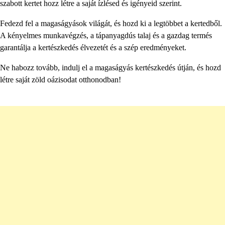
szabott kertet hozz létre a saját ízlésed és igényeid szerint.
Fedezd fel a magaságyások világát, és hozd ki a legtöbbet a kertedből.
A kényelmes munkavégzés, a tápanyagdús talaj és a gazdag termés
garantálja a kertészkedés élvezetét és a szép eredményeket.
Ne habozz tovább, indulj el a magaságyás kertészkedés útján, és hozd
létre saját zöld oázisodat otthonodban!