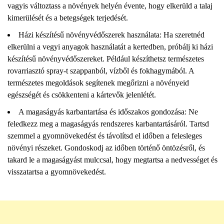
vagyis változtass a növények helyén évente, hogy elkerüld a talaj
kimerülését és a betegségek terjedését.
Házi készítésű növényvédőszerek használata: Ha szeretnéd
elkerülni a vegyi anyagok használatát a kertedben, próbálj ki házi
készítésű növényvédőszereket. Például készíthetsz természetes
rovarriasztó spray-t szappanból, vízből és fokhagymából. A
természetes megoldások segítenek megőrizni a növényeid
egészségét és csökkenteni a kártevők jelenlétét.
A magaságyás karbantartása és időszakos gondozása: Ne
feledkezz meg a magaságyás rendszeres karbantartásáról. Tartsd
szemmel a gyomnövekedést és távolítsd el időben a felesleges
növényi részeket. Gondoskodj az időben történő öntözésről, és
takard le a magaságyást mulccsal, hogy megtartsa a nedvességet és
visszatartsa a gyomnövekedést.