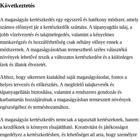
Következtetés
A magaságyás kertészkedés egy egyszerű és hatékony módszer, amely
számos előnnyel jár a kertészkedők számára. A tápanyagdús talaj, a
jobb vízelvezetés és talajmelegedés, valamint a kényelmes
munkavégzés és hozzáférhetőség csak néhány előnye ennek a
módszernek. A magaságyásokban termeszthető széles választékú
növények lehetővé teszik a változatos kertészkedést és a különleges
ízek és illatok élvezetét.
Ahhoz, hogy sikeresen kialakítsd saját magaságyásodat, fontos a
helyes tervezés és előkészítés. A megfelelő talajkeverék és
tápanyagellátás biztosítása, valamint a rendszeres gondozás és
karbantartás hozzájárulnak a magaságyásban termesztett növények
egészségéhez és terméshozamához.
A magaságyás kertészkedés nemcsak a tapasztalt kertészeknek, hanem
a kezdőknek is könnyen elsajátítható. Kreativitást és játékosságot
engedélyez a kertészkedésben, és lehetőséget ad arra, hogy személyre