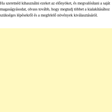
Ha szeretnéd kihasználni ezeket az előnyöket, és megvalósítani a saját
magaságyásodat, olvass tovább, hogy megtudj többet a kialakításához
szükséges lépésekről és a megfelelő növények kiválasztásáról.