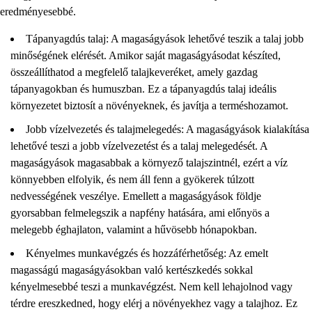
eredményesebbé.
Tápanyagdús talaj: A magaságyások lehetővé teszik a talaj jobb
minőségének elérését. Amikor saját magaságyásodat készíted,
összeállíthatod a megfelelő talajkeveréket, amely gazdag
tápanyagokban és humuszban. Ez a tápanyagdús talaj ideális
környezetet biztosít a növényeknek, és javítja a terméshozamot.
Jobb vízelvezetés és talajmelegedés: A magaságyások kialakítása
lehetővé teszi a jobb vízelvezetést és a talaj melegedését. A
magaságyások magasabbak a környező talajszintnél, ezért a víz
könnyebben elfolyik, és nem áll fenn a gyökerek túlzott
nedvességének veszélye. Emellett a magaságyások földje
gyorsabban felmelegszik a napfény hatására, ami előnyös a
melegebb éghajlaton, valamint a hűvösebb hónapokban.
Kényelmes munkavégzés és hozzáférhetőség: Az emelt
magasságú magaságyásokban való kertészkedés sokkal
kényelmesebbé teszi a munkavégzést. Nem kell lehajolnod vagy
térdre ereszkedned, hogy elérj a növényekhez vagy a talajhoz. Ez