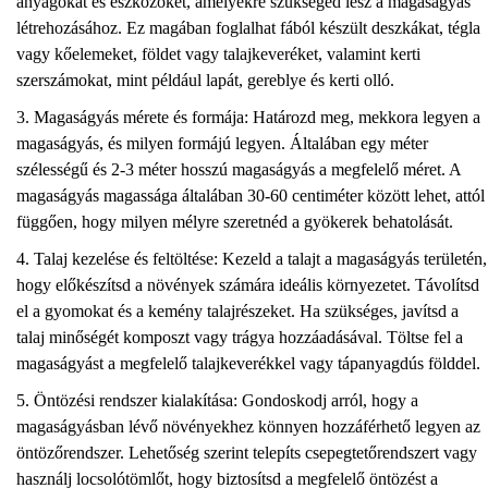
anyagokat és eszközöket, amelyekre szükséged lesz a magaságyás
létrehozásához. Ez magában foglalhat fából készült deszkákat, tégla
vagy kőelemeket, földet vagy talajkeveréket, valamint kerti
szerszámokat, mint például lapát, gereblye és kerti olló.
Magaságyás mérete és formája: Határozd meg, mekkora legyen a
magaságyás, és milyen formájú legyen. Általában egy méter
szélességű és 2-3 méter hosszú magaságyás a megfelelő méret. A
magaságyás magassága általában 30-60 centiméter között lehet, attól
függően, hogy milyen mélyre szeretnéd a gyökerek behatolását.
Talaj kezelése és feltöltése: Kezeld a talajt a magaságyás területén,
hogy előkészítsd a növények számára ideális környezetet. Távolítsd
el a gyomokat és a kemény talajrészeket. Ha szükséges, javítsd a
talaj minőségét komposzt vagy trágya hozzáadásával. Töltse fel a
magaságyást a megfelelő talajkeverékkel vagy tápanyagdús földdel.
Öntözési rendszer kialakítása: Gondoskodj arról, hogy a
magaságyásban lévő növényekhez könnyen hozzáférhető legyen az
öntözőrendszer. Lehetőség szerint telepíts csepegtetőrendszert vagy
használj locsolótömlőt, hogy biztosítsd a megfelelő öntözést a