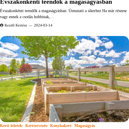
Évszakonkénti teendők a magaságyásban
Évszakonkénti teendők a magaságyásban: Útmutató a sikerhez Ha már részese
vagy ennek a csodás hobbinak,…
Kezdő Kertész
2024-03-14
Kerti ötletek
Kerttervezés
Konyhakert
Magaságyás