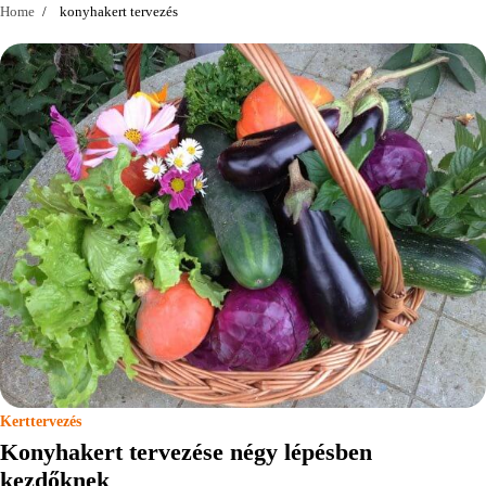
Home
konyhakert tervezés
Kerttervezés
Konyhakert tervezése négy lépésben
kezdőknek