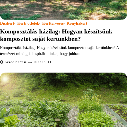
Díszkert
Kerti ötletek
Kerttervezés
Konyhakert
Komposztálás házilag: Hogyan készítsünk
komposztot saját kertünkben?
Komposztálás házilag: Hogyan készítsünk komposztot saját kertünkben? A
természet mindig is inspirált minket, hogy jobban…
Kezdő Kertész
2023-09-11