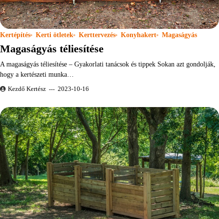
Kertépítés
Kerti ötletek
Kerttervezés
Konyhakert
Magaságyás
Magaságyás téliesítése
A magaságyás téliesítése – Gyakorlati tanácsok és tippek Sokan azt gondolják,
hogy a kertészeti munka…
Kezdő Kertész
2023-10-16