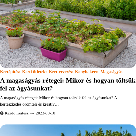
Kertépítés
Kerti ötletek
Kerttervezés
Konyhakert
Magaságyás
A magaságyás rétegei: Mikor és hogyan töltsük
fel az ágyásunkat?
A magaságyás rétegei: Mikor és hogyan töltsük fel az ágyásunkat? A
kertészkedés örömteli és kreatív…
Kezdő Kertész
2023-08-10