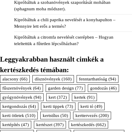
Kipróbáltuk a szobanövények szaporítását mohában
(sphagnum moha módszer).
Kipróbáltuk a chili paprika nevelését a konyhapulton –
Mennyire lett erős a termés?
Kipróbáltuk a citromfa nevelését cserépben – Hogyan
teleltettük a fűtetlen lépcsőházban?
Leggyakrabban használt cimkék a
kertészkedés témában:
alacsony
(66)
dísznövények
(160)
fenntarthatóság
(94)
fűszernövények
(64)
garden design
(77)
gondozás
(46)
gyógynövények
(94)
kert
(372)
kertek
(91)
kertgondozás
(64)
kerti tippek
(73)
kerti tó
(49)
kerti ötletek
(510)
kertstílus
(50)
kerttervezés
(200)
kertépítés
(47)
kertészet
(397)
kertészkedés
(662)