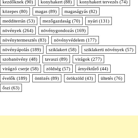
kezdőknek
(90)
konyhakert
(88)
konyhakert tervezés
(74)
közepes
(80)
magas
(89)
magaságyás
(82)
medditerrán
(53)
mezőgazdaság
(70)
nyári
(131)
növények
(264)
növénygondozás
(169)
növénytermesztés
(83)
növényvédelem
(177)
növényápolás
(189)
sziklakert
(58)
sziklakerti növények
(57)
szobanövény
(48)
tavaszi
(89)
virágok
(277)
virágzó cserje
(58)
zöldség
(57)
árnyéktűrő
(44)
évelők
(189)
öntözés
(89)
örökzöld
(43)
ültetés
(76)
őszi
(63)