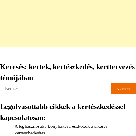
Keresés: kertek, kertészkedés, kerttervezés
témájában
Keresés:
Legolvasottabb cikkek a kertészkedéssel
kapcsolatosan:
A leghasznosabb konyhakerti eszközök a sikeres
kertészkedéshez