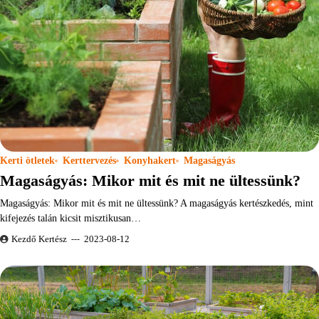
Kerti ötletek
Kerttervezés
Konyhakert
Magaságyás
Magaságyás: Mikor mit és mit ne ültessünk?
Magaságyás: Mikor mit és mit ne ültessünk? A magaságyás kertészkedés, mint
kifejezés talán kicsit misztikusan…
Kezdő Kertész
2023-08-12