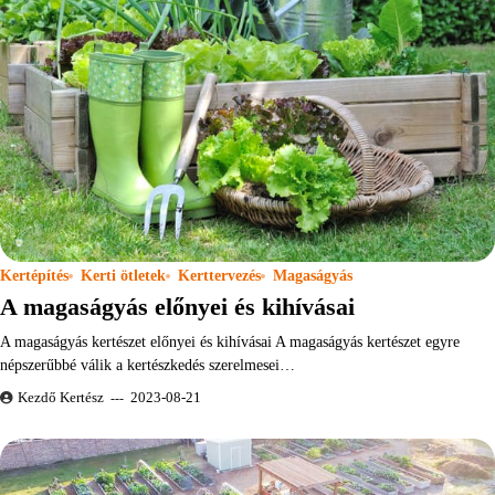
Kertépítés
Kerti ötletek
Kerttervezés
Magaságyás
A magaságyás előnyei és kihívásai
A magaságyás kertészet előnyei és kihívásai A magaságyás kertészet egyre
népszerűbbé válik a kertészkedés szerelmesei…
Kezdő Kertész
2023-08-21