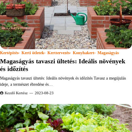
Kertépítés
Kerti ötletek
Kerttervezés
Konyhakert
Magaságyás
Magaságyás tavaszi ültetés: Ideális növények
és időzítés
Magaságyás tavaszi ültetés: Ideális növények és időzítés Tavasz a megújulás
ideje, a természet ébredése és…
Kezdő Kertész
2023-08-23