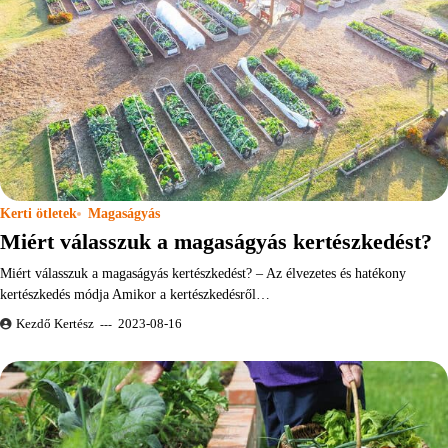
Kerti ötletek
Magaságyás
Miért válasszuk a magaságyás kertészkedést?
Miért válasszuk a magaságyás kertészkedést? – Az élvezetes és hatékony
kertészkedés módja Amikor a kertészkedésről…
Kezdő Kertész
2023-08-16