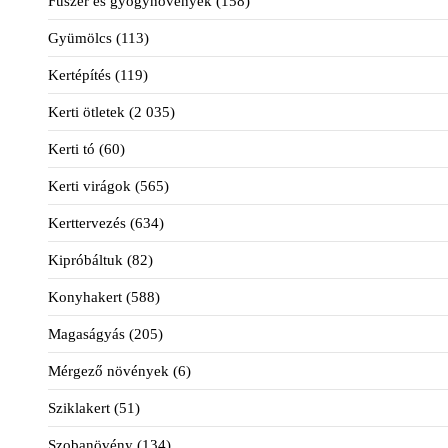
Fűszer és gyógynövények
(158)
Gyümölcs
(113)
Kertépítés
(119)
Kerti ötletek
(2 035)
Kerti tó
(60)
Kerti virágok
(565)
Kerttervezés
(634)
Kipróbáltuk
(82)
Konyhakert
(588)
Magaságyás
(205)
Mérgező növények
(6)
Sziklakert
(51)
Szobanövény
(134)