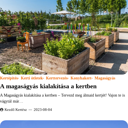
Kertépítés
Kerti ötletek
Kerttervezés
Konyhakert
Magaságyás
A magaságyás kialakítása a kertben
A Magaságyás kialakítása a kertben – Tervezd meg álmaid kertjét! Vajon te is
vágytál már…
Kezdő Kertész
2023-08-04