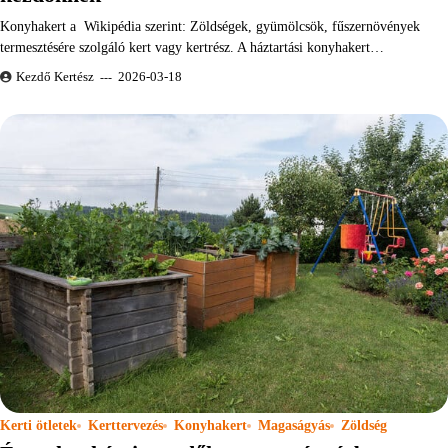
Konyhakert a Wikipédia szerint: Zöldségek, gyümölcsök, fűszernövények
termesztésére szolgáló kert vagy kertrész. A háztartási konyhakert…
Kezdő Kertész
2026-03-18
Kerti ötletek
Kerttervezés
Konyhakert
Magaságyás
Zöldség