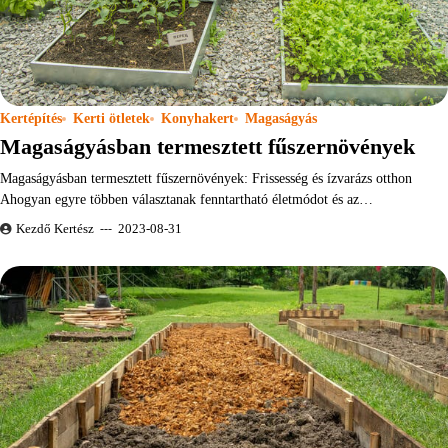
Kertépítés
Kerti ötletek
Konyhakert
Magaságyás
Magaságyásban termesztett fűszernövények
Magaságyásban termesztett fűszernövények: Frissesség és ízvarázs otthon
Ahogyan egyre többen választanak fenntartható életmódot és az…
Kezdő Kertész
2023-08-31