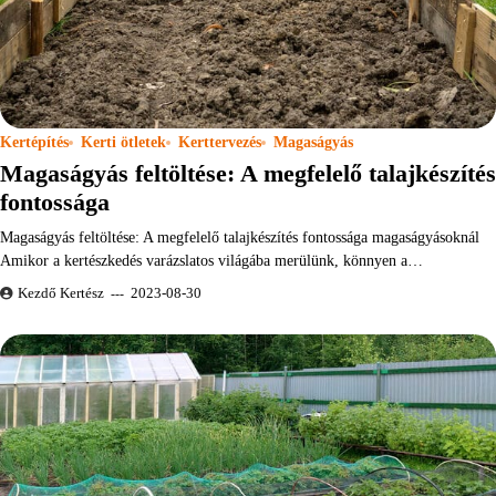
Kertépítés
Kerti ötletek
Kerttervezés
Magaságyás
Magaságyás feltöltése: A megfelelő talajkészítés
fontossága
Magaságyás feltöltése: A megfelelő talajkészítés fontossága magaságyásoknál
Amikor a kertészkedés varázslatos világába merülünk, könnyen a…
Kezdő Kertész
2023-08-30