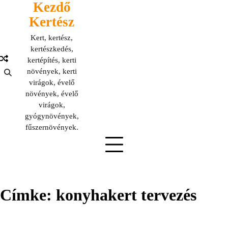
Kezdő
Skip
to
Kertész
content
Kert, kertész,
kertészkedés,
kertépítés, kerti
növények, kerti
virágok, évelő
növények, évelő
virágok,
gyógynövények,
fűszernövények.
Címke:
konyhakert tervezés