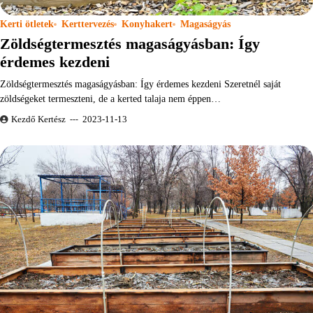
Kerti ötletek
Kerttervezés
Konyhakert
Magaságyás
Zöldségtermesztés magaságyásban: Így
érdemes kezdeni
Zöldségtermesztés magaságyásban: Így érdemes kezdeni Szeretnél saját
zöldségeket termeszteni, de a kerted talaja nem éppen…
Kezdő Kertész
2023-11-13