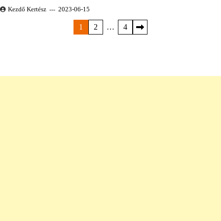
Kezdő Kertész
2023-06-15
Bejegyzések
1
2
…
4
lapozása