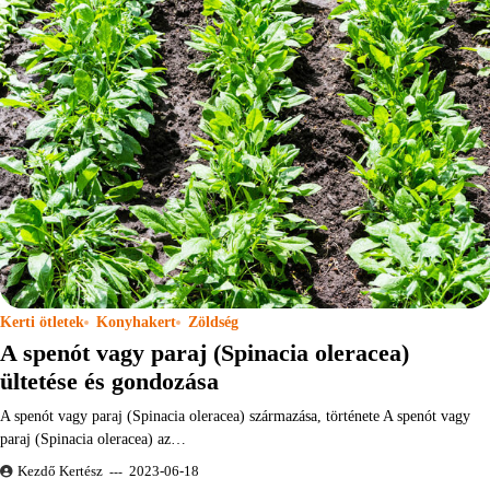
Kerti ötletek
Konyhakert
Zöldség
A spenót vagy paraj (Spinacia oleracea)
ültetése és gondozása
A spenót vagy paraj (Spinacia oleracea) származása, története A spenót vagy
paraj (Spinacia oleracea) az…
Kezdő Kertész
2023-06-18