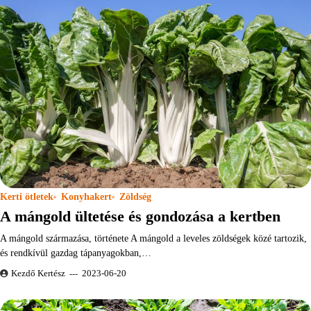
Kerti ötletek
Konyhakert
Zöldség
A mángold ültetése és gondozása a kertben
A mángold származása, története A mángold a leveles zöldségek közé tartozik,
és rendkívül gazdag tápanyagokban,…
Kezdő Kertész
2023-06-20