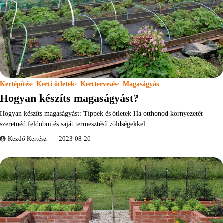
Kertépítés
Kerti ötletek
Kerttervezés
Magaságyás
Hogyan készíts magaságyást?
Hogyan készíts magaságyást: Tippek és ötletek Ha otthonod környezetét
szeretnéd feldobni és saját termesztésű zöldségekkel…
Kezdő Kertész
2023-08-26