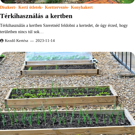
Díszkert
Kerti ötletek
Kerttervezés
Konyhakert
Térkihasználás a kertben
Térkihasználás a kertben Szeretnéd feldobni a kertedet, de úgy érzed, hogy
területben nincs túl sok…
Kezdő Kertész
2023-11-14