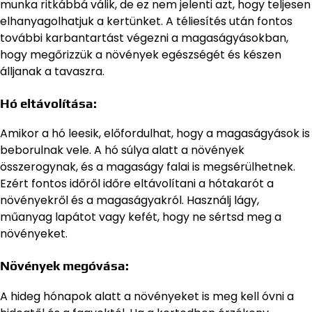
munka ritkábbá válik, de ez nem jelenti azt, hogy teljesen
elhanyagolhatjuk a kertünket. A téliesítés után fontos
további karbantartást végezni a magaságyásokban,
hogy megőrizzük a növények egészségét és készen
álljanak a tavaszra.
Hó eltávolítása:
Amikor a hó leesik, előfordulhat, hogy a magaságyások is
beborulnak vele. A hó súlya alatt a növények
összerogynak, és a magaságy falai is megsérülhetnek.
Ezért fontos időről időre eltávolítani a hótakarót a
növényekről és a magaságyakról. Használj lágy,
műanyag lapátot vagy kefét, hogy ne sértsd meg a
növényeket.
Növények megóvása:
A hideg hónapok alatt a növényeket is meg kell óvni a