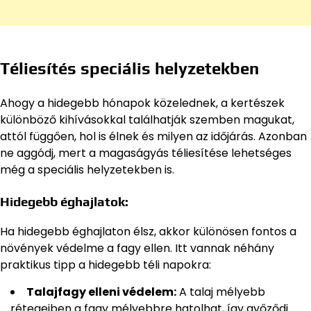
Téliesítés speciális helyzetekben
Ahogy a hidegebb hónapok közelednek, a kertészek
különböző kihívásokkal találhatják szemben magukat,
attól függően, hol is élnek és milyen az időjárás. Azonban
ne aggódj, mert a magaságyás téliesítése lehetséges
még a speciális helyzetekben is.
Hidegebb éghajlatok:
Ha hidegebb éghajlaton élsz, akkor különösen fontos a
növények védelme a fagy ellen. Itt vannak néhány
praktikus tipp a hidegebb téli napokra:
Talajfagy elleni védelem:
A talaj mélyebb
rétegeiben a fagy mélyebbre hatolhat, így győződj