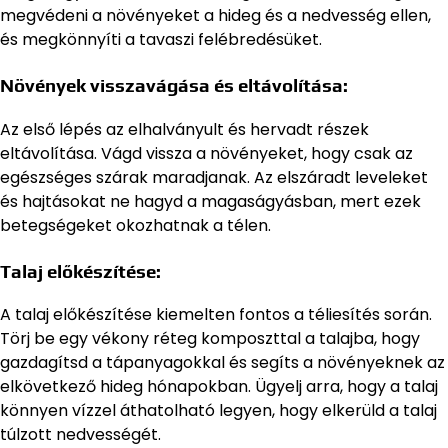
megvédeni a növényeket a hideg és a nedvesség ellen,
és megkönnyíti a tavaszi felébredésüket.
Növények visszavágása és eltávolítása:
Az első lépés az elhalványult és hervadt részek
eltávolítása. Vágd vissza a növényeket, hogy csak az
egészséges szárak maradjanak. Az elszáradt leveleket
és hajtásokat ne hagyd a magaságyásban, mert ezek
betegségeket okozhatnak a télen.
Talaj előkészítése:
A talaj előkészítése kiemelten fontos a téliesítés során.
Törj be egy vékony réteg komposzttal a talajba, hogy
gazdagítsd a tápanyagokkal és segíts a növényeknek az
elkövetkező hideg hónapokban. Ügyelj arra, hogy a talaj
könnyen vízzel áthatolható legyen, hogy elkerüld a talaj
túlzott nedvességét.