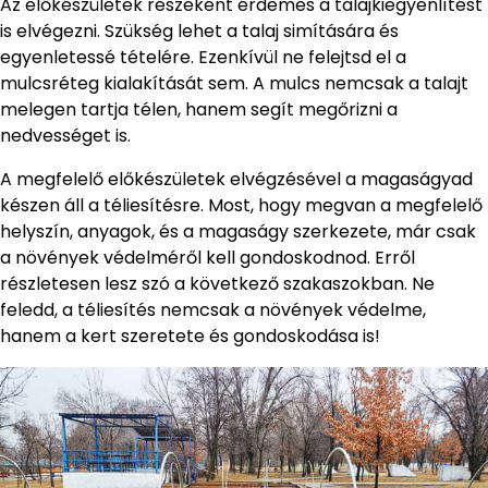
Az előkészületek részeként érdemes a talajkiegyenlítést
is elvégezni. Szükség lehet a talaj simítására és
egyenletessé tételére. Ezenkívül ne felejtsd el a
mulcsréteg kialakítását sem. A mulcs nemcsak a talajt
melegen tartja télen, hanem segít megőrizni a
nedvességet is.
A megfelelő előkészületek elvégzésével a magaságyad
készen áll a téliesítésre. Most, hogy megvan a megfelelő
helyszín, anyagok, és a magaságy szerkezete, már csak
a növények védelméről kell gondoskodnod. Erről
részletesen lesz szó a következő szakaszokban. Ne
feledd, a téliesítés nemcsak a növények védelme,
hanem a kert szeretete és gondoskodása is!