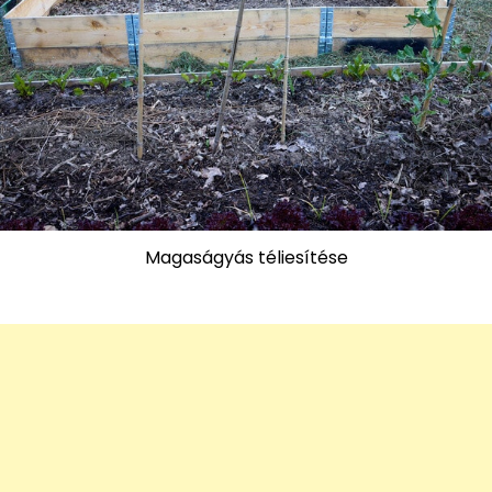
Magaságyás téliesítése