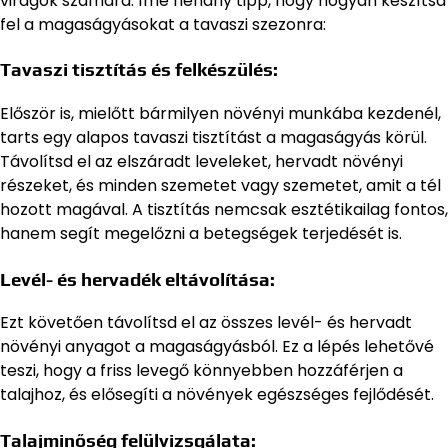
virágok számára. Íme néhány tipp, hogy hogyan készítsd
fel a magaságyásokat a tavaszi szezonra:
Tavaszi tisztítás és felkészülés:
Először is, mielőtt bármilyen növényi munkába kezdenél,
tarts egy alapos tavaszi tisztítást a magaságyás körül.
Távolítsd el az elszáradt leveleket, hervadt növényi
részeket, és minden szemetet vagy szemetet, amit a tél
hozott magával. A tisztítás nemcsak esztétikailag fontos,
hanem segít megelőzni a betegségek terjedését is.
Levél- és hervadék eltávolítása:
Ezt követően távolítsd el az összes levél- és hervadt
növényi anyagot a magaságyásból. Ez a lépés lehetővé
teszi, hogy a friss levegő könnyebben hozzáférjen a
talajhoz, és elősegíti a növények egészséges fejlődését.
Talajminőség felülvizsgálata: