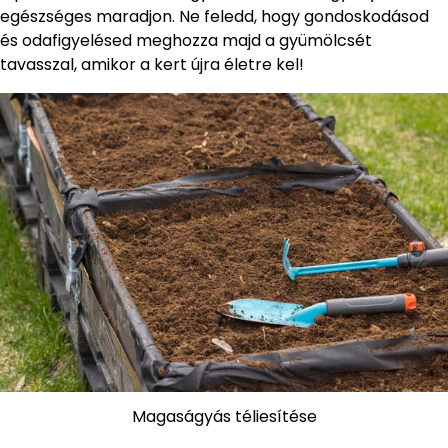
egészséges maradjon. Ne feledd, hogy gondoskodásod
és odafigyelésed meghozza majd a gyümölcsét
tavasszal, amikor a kert újra életre kel!
Magaságyás téliesítése