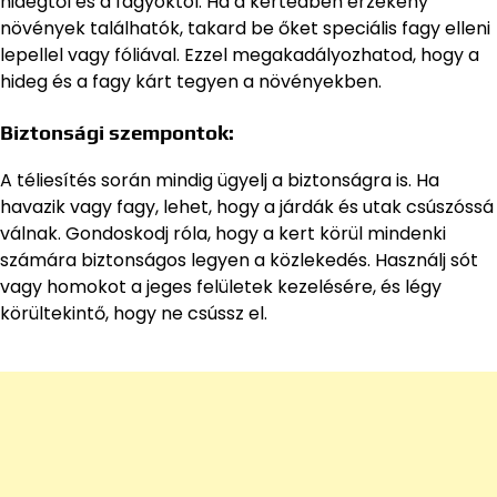
hidegtől és a fagyoktól. Ha a kertedben érzékeny
növények találhatók, takard be őket speciális fagy elleni
lepellel vagy fóliával. Ezzel megakadályozhatod, hogy a
hideg és a fagy kárt tegyen a növényekben.
Biztonsági szempontok:
A téliesítés során mindig ügyelj a biztonságra is. Ha
havazik vagy fagy, lehet, hogy a járdák és utak csúszóssá
válnak. Gondoskodj róla, hogy a kert körül mindenki
számára biztonságos legyen a közlekedés. Használj sót
vagy homokot a jeges felületek kezelésére, és légy
körültekintő, hogy ne csússz el.