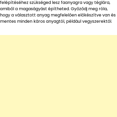
felépítéséhez szükséged lesz faanyagra vagy téglára,
amiből a magaságyást építheted. Győződj meg róla,
hogy a választott anyag megfelelően előkészítve van és
mentes minden káros anyagtól, például vegyszerektől.