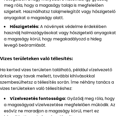
meg róla, hogy a magaságy talaja is megfelelően
szigetelt. Használhatsz talajmelegítőt vagy hőszigetelő
anyagokat a magaságy alatt.
Hőszigetelés:
A növények védelme érdekében
használj halmazágyásokat vagy hőszigetelő anyagokat
a magaságy körül, hogy megakadályozd a hideg
levegő beáramlását.
Vizes területeken való téliesítés:
Ha kerted vizes területen található, például vízelvezető
árkok vagy tavak mellett, további kihívásokkal
szembesülhetsz a téliesítés során. Íme néhány tanács a
vizes területeken való téliesítéshez:
Vízelvezetés fontossága:
Győződj meg róla, hogy
a magaságyad vízelvezetése megfelelően működik. Az
esővíz ne maradjon a magaságy körül, mert ez