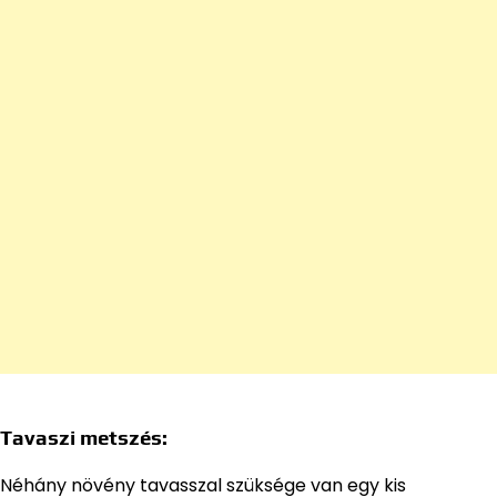
Tavaszi metszés:
Néhány növény tavasszal szüksége van egy kis