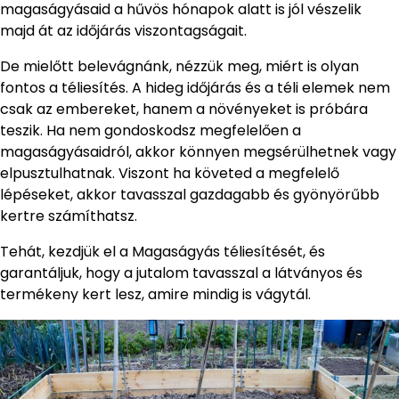
magaságyásaid a hűvös hónapok alatt is jól vészelik
majd át az időjárás viszontagságait.
De mielőtt belevágnánk, nézzük meg, miért is olyan
fontos a téliesítés. A hideg időjárás és a téli elemek nem
csak az embereket, hanem a növényeket is próbára
teszik. Ha nem gondoskodsz megfelelően a
magaságyásaidról, akkor könnyen megsérülhetnek vagy
elpusztulhatnak. Viszont ha követed a megfelelő
lépéseket, akkor tavasszal gazdagabb és gyönyörűbb
kertre számíthatsz.
Tehát, kezdjük el a Magaságyás téliesítését, és
garantáljuk, hogy a jutalom tavasszal a látványos és
termékeny kert lesz, amire mindig is vágytál.