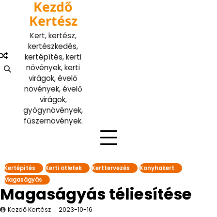
Kezdő
Skip
to
Kertész
content
Kert, kertész,
kertészkedés,
kertépítés, kerti
növények, kerti
virágok, évelő
növények, évelő
virágok,
gyógynövények,
fűszernövények.
Kertépítés
Kerti ötletek
Kerttervezés
Konyhakert
Magaságyás
Magaságyás téliesítése
Kezdő Kertész
2023-10-16