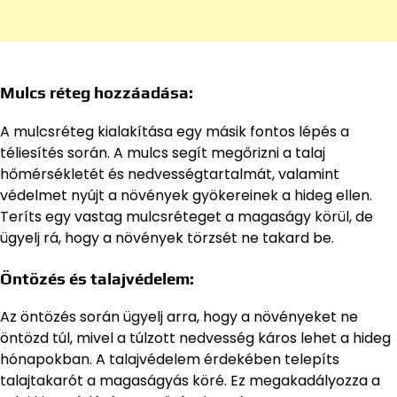
Mulcs réteg hozzáadása:
A mulcsréteg kialakítása egy másik fontos lépés a
téliesítés során. A mulcs segít megőrizni a talaj
hőmérsékletét és nedvességtartalmát, valamint
védelmet nyújt a növények gyökereinek a hideg ellen.
Teríts egy vastag mulcsréteget a magaságy körül, de
ügyelj rá, hogy a növények törzsét ne takard be.
Öntözés és talajvédelem:
Az öntözés során ügyelj arra, hogy a növényeket ne
öntözd túl, mivel a túlzott nedvesség káros lehet a hideg
hónapokban. A talajvédelem érdekében telepíts
talajtakarót a magaságyás köré. Ez megakadályozza a