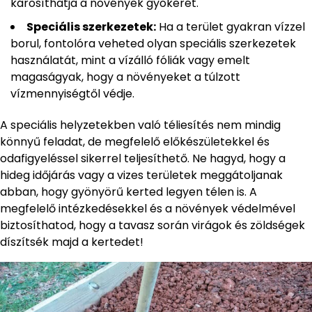
károsíthatja a növények gyökerét.
Speciális szerkezetek:
Ha a terület gyakran vízzel
borul, fontolóra veheted olyan speciális szerkezetek
használatát, mint a vízálló fóliák vagy emelt
magaságyak, hogy a növényeket a túlzott
vízmennyiségtől védje.
A speciális helyzetekben való téliesítés nem mindig
könnyű feladat, de megfelelő előkészületekkel és
odafigyeléssel sikerrel teljesíthető. Ne hagyd, hogy a
hideg időjárás vagy a vizes területek meggátoljanak
abban, hogy gyönyörű kerted legyen télen is. A
megfelelő intézkedésekkel és a növények védelmével
biztosíthatod, hogy a tavasz során virágok és zöldségek
díszítsék majd a kertedet!