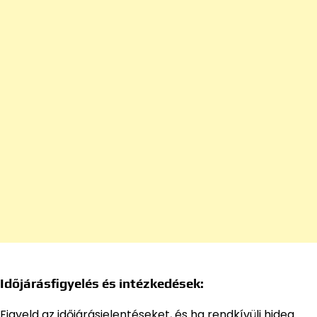
Időjárásfigyelés és intézkedések:
Figyeld az időjárásjelentéseket, és ha rendkívüli hideg