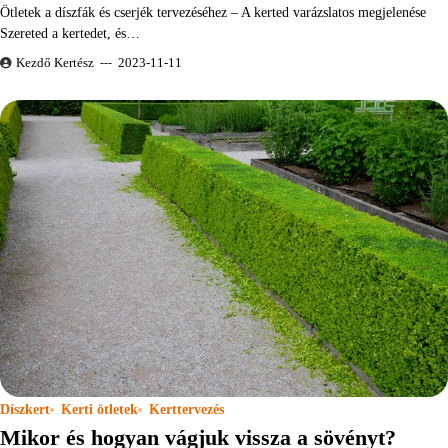
Ötletek a díszfák és cserjék tervezéséhez – A kerted varázslatos megjelenése
Szereted a kertedet, és…
Kezdő Kertész
2023-11-11
Díszkert
Kerti ötletek
Kerttervezés
Mikor és hogyan vágjuk vissza a sövényt?