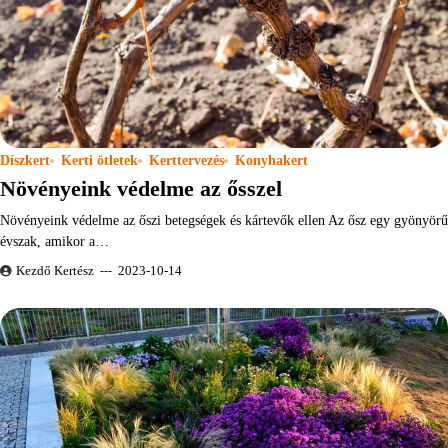
Díszkert
Kerti ötletek
Kerttervezés
Konyhakert
Növényeink védelme az ősszel
Növényeink védelme az őszi betegségek és kártevők ellen Az ősz egy gyönyörű
évszak, amikor a…
Kezdő Kertész
2023-10-14