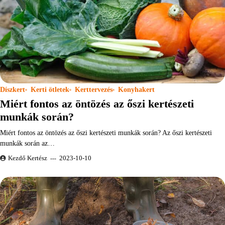
Díszkert
Kerti ötletek
Kerttervezés
Konyhakert
Miért fontos az öntözés az őszi kertészeti
munkák során?
Miért fontos az öntözés az őszi kertészeti munkák során? Az őszi kertészeti
munkák során az…
Kezdő Kertész
2023-10-10