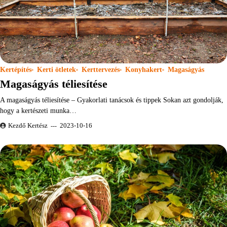
Kertépítés
Kerti ötletek
Kerttervezés
Konyhakert
Magaságyás
Magaságyás téliesítése
A magaságyás téliesítése – Gyakorlati tanácsok és tippek Sokan azt gondolják,
hogy a kertészeti munka…
Kezdő Kertész
2023-10-16