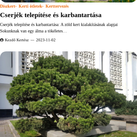
Díszkert
Kerti ötletek
Kerttervezés
Cserjék telepítése és karbantartása
Cserjék telepítése és karbantartása: A zöld kert kialakításának alapjai
Sokunknak van egy álma a tökéletes…
Kezdő Kertész
2023-11-02