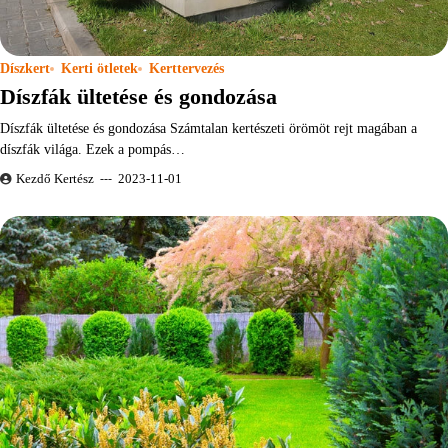
Díszkert
Kerti ötletek
Kerttervezés
Díszfák ültetése és gondozása
Díszfák ültetése és gondozása Számtalan kertészeti örömöt rejt magában a
díszfák világa. Ezek a pompás…
Kezdő Kertész
2023-11-01