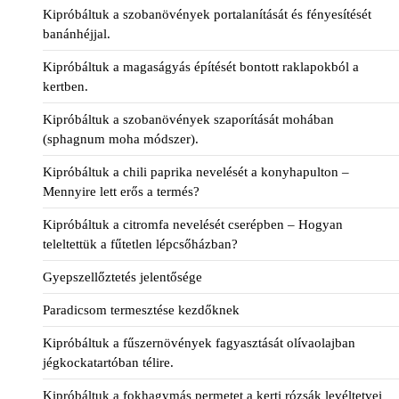
Kipróbáltuk a szobanövények portalanítását és fényesítését
banánhéjjal.
Kipróbáltuk a magaságyás építését bontott raklapokból a
kertben.
Kipróbáltuk a szobanövények szaporítását mohában
(sphagnum moha módszer).
Kipróbáltuk a chili paprika nevelését a konyhapulton –
Mennyire lett erős a termés?
Kipróbáltuk a citromfa nevelését cserépben – Hogyan
teleltettük a fűtetlen lépcsőházban?
Gyepszellőztetés jelentősége
Paradicsom termesztése kezdőknek
Kipróbáltuk a fűszernövények fagyasztását olívaolajban
jégkockatartóban télire.
Kipróbáltuk a fokhagymás permetet a kerti rózsák levéltetvei