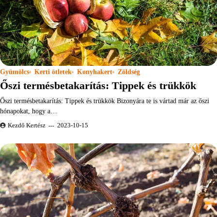
Gyümölcs
Kerti ötletek
Konyhakert
Zöldség
Őszi termésbetakarítás: Tippek és trükkök
Őszi termésbetakarítás: Tippek és trükkök Bizonyára te is vártad már az őszi
hónapokat, hogy a…
Kezdő Kertész
2023-10-15