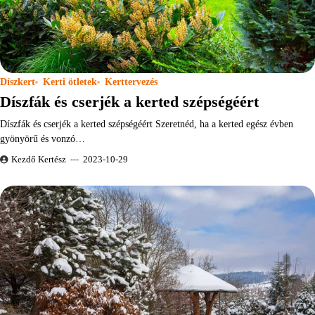
Díszkert
Kerti ötletek
Kerttervezés
Díszfák és cserjék a kerted szépségéért
Díszfák és cserjék a kerted szépségéért Szeretnéd, ha a kerted egész évben
gyönyörű és vonzó…
Kezdő Kertész
2023-10-29