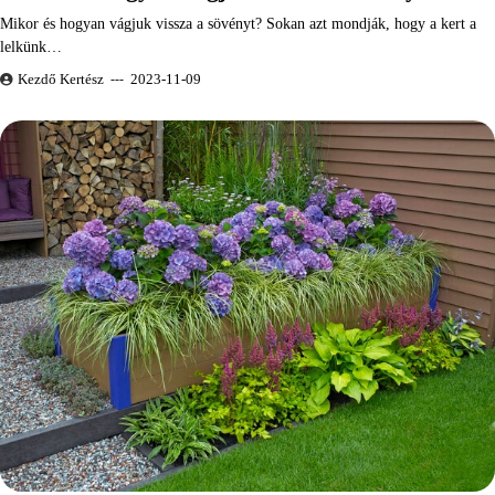
Mikor és hogyan vágjuk vissza a sövényt? Sokan azt mondják, hogy a kert a
lelkünk…
Kezdő Kertész
2023-11-09