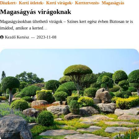
Díszkert
Kerti ötletek
Kerti virágok
Kerttervezés
Magaságyás
Magaságyás virágoknak
Magaságyásokban ültethető virágok – Színes kert egész évben Biztosan te is
imádod, amikor a kerted…
Kezdő Kertész
2023-11-08