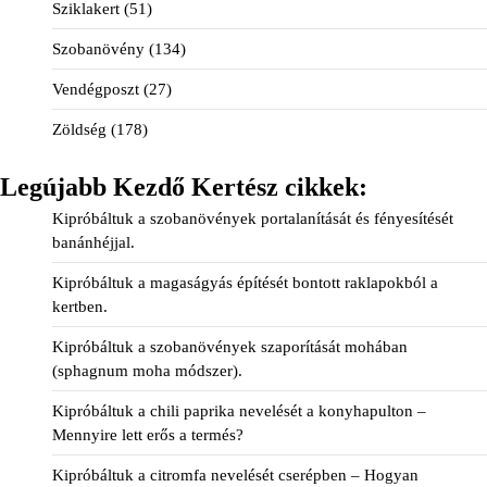
Sziklakert
(51)
Szobanövény
(134)
Vendégposzt
(27)
Zöldség
(178)
Legújabb Kezdő Kertész cikkek:
Kipróbáltuk a szobanövények portalanítását és fényesítését
banánhéjjal.
Kipróbáltuk a magaságyás építését bontott raklapokból a
kertben.
Kipróbáltuk a szobanövények szaporítását mohában
(sphagnum moha módszer).
Kipróbáltuk a chili paprika nevelését a konyhapulton –
Mennyire lett erős a termés?
Kipróbáltuk a citromfa nevelését cserépben – Hogyan