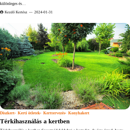
különleges és…
Kezdő Kertész
2024-01-31
Díszkert
Kerti ötletek
Kerttervezés
Konyhakert
Térkihasználás a kertben