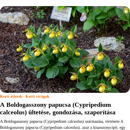
Kerti ötletek
Kerti virágok
A Boldogasszony papucsa (Cypripedium
calceolus) ültetése, gondozása, szaporítása
A Boldogasszony papucsa (Cypripedium calceolus) származása, története A
Boldogasszony papucsa (Cypripedium calceolus), azaz a kisasszonycipő, egy