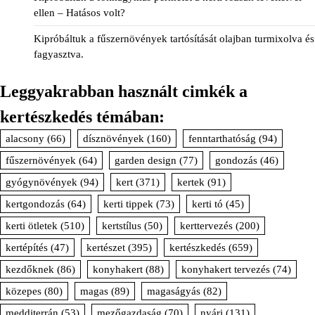
ellen – Hatásos volt?
Kipróbáltuk a fűszernövények tartósítását olajban turmixolva és
fagyasztva.
Leggyakrabban használt cimkék a
kertészkedés témában:
alacsony
(66)
dísznövények
(160)
fenntarthatóság
(94)
fűszernövények
(64)
garden design
(77)
gondozás
(46)
gyógynövények
(94)
kert
(371)
kertek
(91)
kertgondozás
(64)
kerti tippek
(73)
kerti tó
(45)
kerti ötletek
(510)
kertstílus
(50)
kerttervezés
(200)
kertépítés
(47)
kertészet
(395)
kertészkedés
(659)
kezdőknek
(86)
konyhakert
(88)
konyhakert tervezés
(74)
közepes
(80)
magas
(89)
magaságyás
(82)
medditerrán
(53)
mezőgazdaság
(70)
nyári
(131)