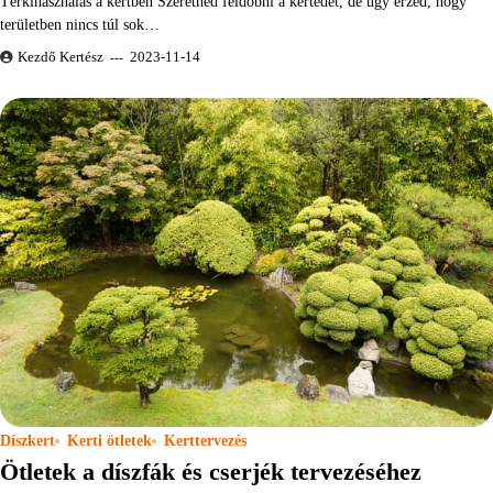
Térkihasználás a kertben Szeretnéd feldobni a kertedet, de úgy érzed, hogy
területben nincs túl sok…
Kezdő Kertész
2023-11-14
Díszkert
Kerti ötletek
Kerttervezés
Ötletek a díszfák és cserjék tervezéséhez