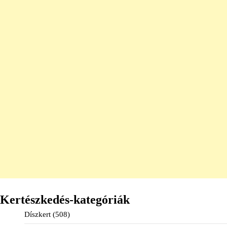
Kertészkedés-kategóriák
Díszkert
(508)