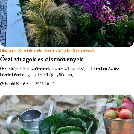
Díszkert
Kerti ötletek
Kerti virágok
Kerttervezés
Őszi virágok és dísznövények
Őszi virágok és dísznövények: Színes változatosság a kertedben Az ősz
közeledtével rengeteg lehetőség nyílik arra,…
Kezdő Kertész
2023-10-12