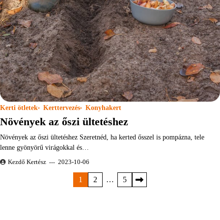
Kerti ötletek
Kerttervezés
Konyhakert
Növények az őszi ültetéshez
Növények az őszi ültetéshez Szeretnéd, ha kerted ősszel is pompázna, tele
lenne gyönyörű virágokkal és…
Kezdő Kertész
2023-10-06
Bejegyzések
1
2
…
5
lapozása