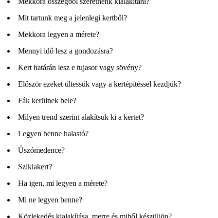
Mekkora összegből szeretnénk kialakítani?
Mit tartunk meg a jelenlegi kertből?
Mekkora legyen a mérete?
Mennyi idő lesz a gondozásra?
Kert határán lesz e tujasor vagy sövény?
Először ezeket ültessük vagy a kertépítéssel kezdjük?
Fák kerülnek bele?
Milyen trend szerint alakítsuk ki a kertet?
Legyen benne halastó?
Úszómedence?
Sziklakert?
Ha igen, mi legyen a mérete?
Mi ne legyen benne?
Közlekedés kialakítása, merre és miből készüljön?