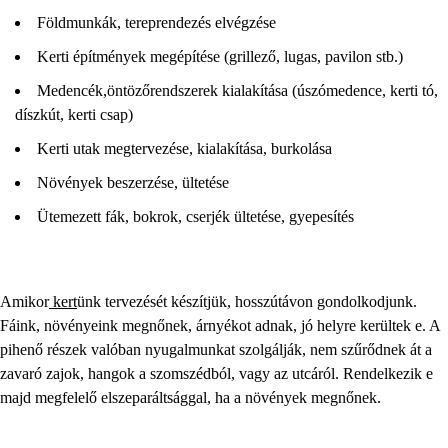
Földmunkák, tereprendezés elvégzése
Kerti építmények megépítése (grillező, lugas, pavilon stb.)
Medencék,öntözőrendszerek kialakítása (úszómedence, kerti tó,
díszkút, kerti csap)
Kerti utak megtervezése, kialakítása, burkolása
Növények beszerzése, ültetése
Ütemezett fák, bokrok, cserjék ültetése, gyepesítés
Amikor
kert
ünk tervezését készítjük, hosszútávon gondolkodjunk.
Fáink, növényeink megnőnek, árnyékot adnak, jó helyre kerültek e. A
pihenő részek valóban nyugalmunkat szolgálják, nem szűrődnek át a
zavaró zajok, hangok a szomszédból, vagy az utcáról. Rendelkezik e
majd megfelelő elszeparáltsággal, ha a növények megnőnek.