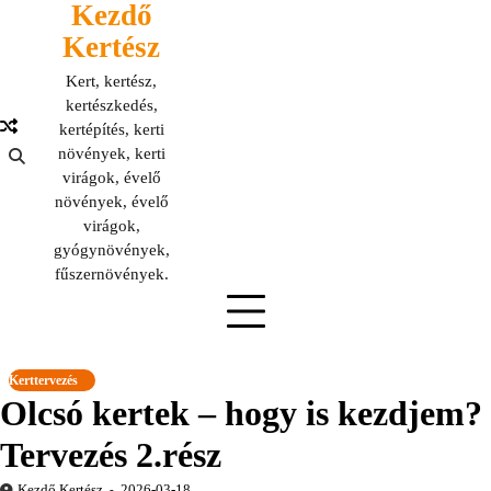
Kezdő
Skip
to
Kertész
content
Kert, kertész,
kertészkedés,
kertépítés, kerti
növények, kerti
virágok, évelő
növények, évelő
virágok,
gyógynövények,
fűszernövények.
Kerttervezés
Olcsó kertek – hogy is kezdjem?
Tervezés 2.rész
Kezdő Kertész
2026-03-18