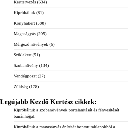
Kerttervezés
(634)
Kipróbáltuk
(81)
Konyhakert
(588)
Magaságyás
(205)
Mérgező növények
(6)
Sziklakert
(51)
Szobanövény
(134)
Vendégposzt
(27)
Zöldség
(178)
Legújabb Kezdő Kertész cikkek:
Kipróbáltuk a szobanövények portalanítását és fényesítését
banánhéjjal.
Kipróbáltuk a magaságyás építését bontott raklapokból a