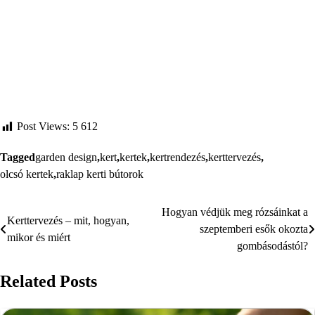
Post Views:
5 612
Tagged
garden design
,
kert
,
kertek
,
kertrendezés
,
kerttervezés
,
olcsó kertek
,
raklap kerti bútorok
Hogyan védjük meg rózsáinkat a
Bejegyzés
Kerttervezés – mit, hogyan,
szeptemberi esők okozta
mikor és miért
navigáció
gombásodástól?
Related Posts