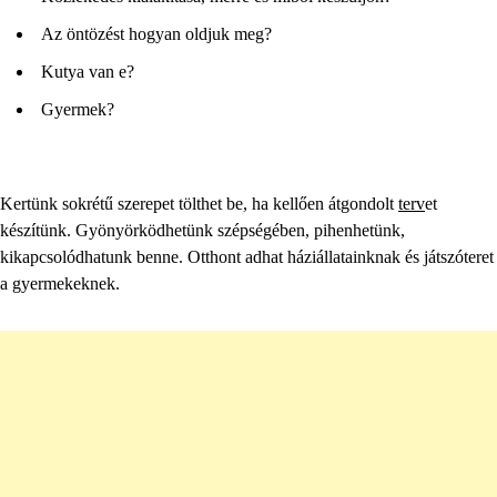
Az öntözést hogyan oldjuk meg?
Kutya van e?
Gyermek?
Kertünk sokrétű szerepet tölthet be, ha kellően átgondolt
terv
et
készítünk. Gyönyörködhetünk szépségében, pihenhetünk,
kikapcsolódhatunk benne. Otthont adhat háziállatainknak és játszóteret
a gyermekeknek.