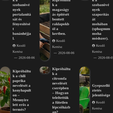
szobanövé
k a
szobanövé
nyek
magaságy
nyek
portalanítá
ás építését
szaporítás
sát és
bontott
át
fényesítésé
raklapokb
mohában
t
ól a
(sphagnum
banánhéjja
kertben.
moha
l.
módszer).
Kezdő
Kezdő
Kezdő
Kertész
Kertész
Kertész
2026-08-06
2026-08-06
2026-08-0
Kipróbáltu
Kipróbáltu
k a
k a chili
citromfa
paprika
nevelését
nevelését a
Gyepszellő
cserépben
konyhapult
ztetés
– Hogyan
on –
jelentősége
teleltettük
Mennyire
a fűtetlen
Kezdő
lett erős a
lépcsőházb
Kertész
termés?
an?