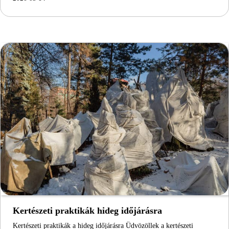
Kertészeti praktikák hideg időjárásra
Kertészeti praktikák a hideg időjárásra Üdvözöllek a kertészeti