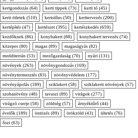
kertgondozás
(64)
kerti tippek
(73)
kerti tó
(45)
kerti ötletek
(510)
kertstílus
(50)
kerttervezés
(200)
kertépítés
(47)
kertészet
(395)
kertészkedés
(659)
kezdőknek
(86)
konyhakert
(88)
konyhakert tervezés
(74)
közepes
(80)
magas
(89)
magaságyás
(82)
medditerrán
(53)
mezőgazdaság
(70)
nyári
(131)
növények
(263)
növénygondozás
(169)
növénytermesztés
(83)
növényvédelem
(177)
növényápolás
(189)
sziklakert
(58)
sziklakerti növények
(57)
szobanövény
(48)
tavaszi
(89)
virágok
(277)
virágzó cserje
(58)
zöldség
(57)
árnyéktűrő
(44)
évelők
(189)
öntözés
(89)
örökzöld
(43)
ültetés
(76)
őszi
(63)