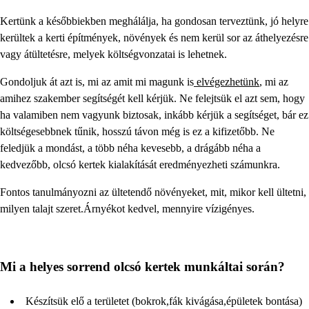
Kertünk a későbbiekben meghálálja, ha gondosan terveztünk, jó helyre
kerültek a kerti építmények, növények és nem kerül sor az áthelyezésre
vagy átültetésre, melyek költségvonzatai is lehetnek.
Gondoljuk át azt is, mi az amit mi magunk is
elvégezhetünk
, mi az
amihez szakember segítségét kell kérjük. Ne felejtsük el azt sem, hogy
ha valamiben nem vagyunk biztosak, inkább kérjük a segítséget, bár ez
költségesebbnek tűnik, hosszú távon még is ez a kifizetőbb. Ne
feledjük a mondást, a több néha kevesebb, a drágább néha a
kedvezőbb, olcsó kertek kialakítását eredményezheti számunkra.
Fontos tanulmányozni az ültetendő növényeket, mit, mikor kell ültetni,
milyen talajt szeret.Árnyékot kedvel, mennyire vízigényes.
Mi a helyes sorrend olcsó kertek munkáltai során?
Készítsük elő a területet (bokrok,fák kivágása,épületek bontása)