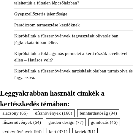
teleltettük a fűtetlen lépcsőházban?
Gyepszellőztetés jelentősége
Paradicsom termesztése kezdőknek
Kipróbáltuk a fűszernövények fagyasztását olívaolajban
jégkockatartóban télire.
Kipróbáltuk a fokhagymás permetet a kerti rózsák levéltetvei
ellen – Hatásos volt?
Kipróbáltuk a fűszernövények tartósítását olajban turmixolva és
fagyasztva.
Leggyakrabban használt cimkék a
kertészkedés témában:
alacsony
(66)
dísznövények
(160)
fenntarthatóság
(94)
fűszernövények
(64)
garden design
(77)
gondozás
(46)
gyógynövények
(94)
kert
(371)
kertek
(91)