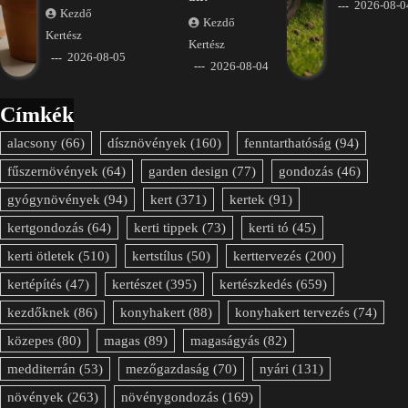
2026-08-0
Kezdő
Kezdő
Kertész
Kertész
2026-08-05
2026-08-04
Címkék
alacsony
(66)
dísznövények
(160)
fenntarthatóság
(94)
fűszernövények
(64)
garden design
(77)
gondozás
(46)
gyógynövények
(94)
kert
(371)
kertek
(91)
kertgondozás
(64)
kerti tippek
(73)
kerti tó
(45)
kerti ötletek
(510)
kertstílus
(50)
kerttervezés
(200)
kertépítés
(47)
kertészet
(395)
kertészkedés
(659)
kezdőknek
(86)
konyhakert
(88)
konyhakert tervezés
(74)
közepes
(80)
magas
(89)
magaságyás
(82)
medditerrán
(53)
mezőgazdaság
(70)
nyári
(131)
növények
(263)
növénygondozás
(169)