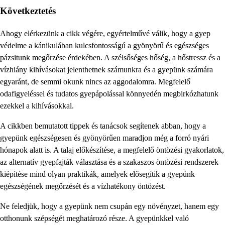
Következtetés
Ahogy elérkezünk a cikk végére, egyértelművé válik, hogy a gyep
védelme a kánikulában kulcsfontosságú a gyönyörű és egészséges
pázsitunk megőrzése érdekében. A szélsőséges hőség, a hőstressz és a
vízhiány kihívásokat jelenthetnek számunkra és a gyepünk számára
egyaránt, de semmi okunk nincs az aggodalomra. Megfelelő
odafigyeléssel és tudatos gyepápolással könnyedén megbirkózhatunk
ezekkel a kihívásokkal.
A cikkben bemutatott tippek és tanácsok segítenek abban, hogy a
gyepünk egészségesen és gyönyörűen maradjon még a forró nyári
hónapok alatt is. A talaj előkészítése, a megfelelő öntözési gyakorlatok,
az alternatív gyepfajták választása és a szakaszos öntözési rendszerek
kiépítése mind olyan praktikák, amelyek elősegítik a gyepünk
egészségének megőrzését és a vízhatékony öntözést.
Ne feledjük, hogy a gyepünk nem csupán egy növényzet, hanem egy
otthonunk szépségét meghatározó része. A gyepünkkel való