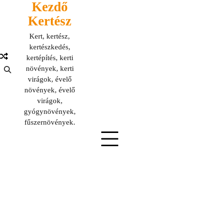
Kezdő
Skip
to
Kertész
content
Kert, kertész,
kertészkedés,
kertépítés, kerti
növények, kerti
virágok, évelő
növények, évelő
virágok,
gyógynövények,
fűszernövények.