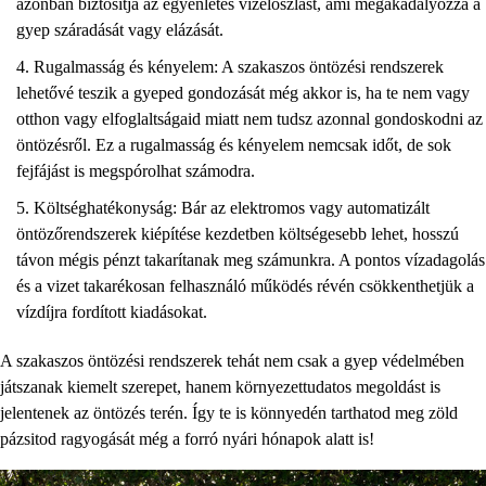
azonban biztosítja az egyenletes vízeloszlást, ami megakadályozza a
gyep száradását vagy elázását.
Rugalmasság és kényelem: A szakaszos öntözési rendszerek
lehetővé teszik a gyeped gondozását még akkor is, ha te nem vagy
otthon vagy elfoglaltságaid miatt nem tudsz azonnal gondoskodni az
öntözésről. Ez a rugalmasság és kényelem nemcsak időt, de sok
fejfájást is megspórolhat számodra.
Költséghatékonyság: Bár az elektromos vagy automatizált
öntözőrendszerek kiépítése kezdetben költségesebb lehet, hosszú
távon mégis pénzt takarítanak meg számunkra. A pontos vízadagolás
és a vizet takarékosan felhasználó működés révén csökkenthetjük a
vízdíjra fordított kiadásokat.
A szakaszos öntözési rendszerek tehát nem csak a gyep védelmében
játszanak kiemelt szerepet, hanem környezettudatos megoldást is
jelentenek az öntözés terén. Így te is könnyedén tarthatod meg zöld
pázsitod ragyogását még a forró nyári hónapok alatt is!