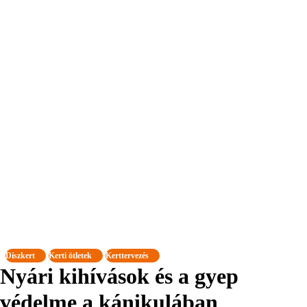
Díszkert
Kerti ötletek
Kerttervezés
Nyári kihívások és a gyep
védelme a kánikulában