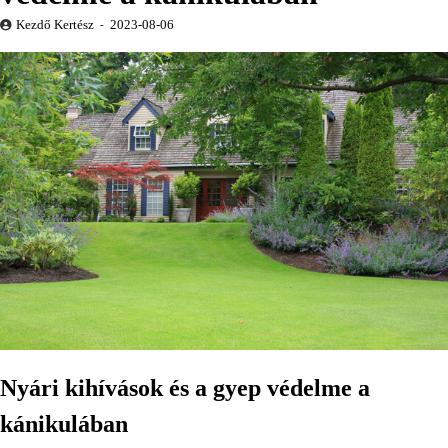
Kezdő Kertész
2023-08-06
Nyári kihívások és a gyep védelme a
kánikulában