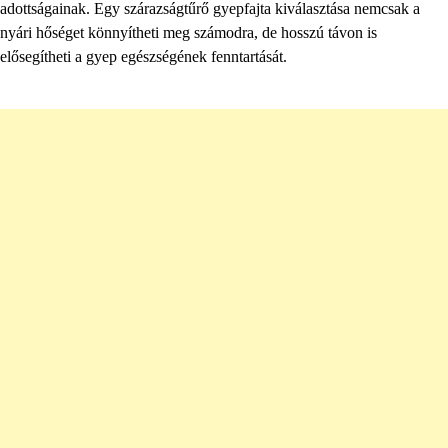
adottságainak. Egy szárazságtűrő gyepfajta kiválasztása nemcsak a
nyári hőséget könnyítheti meg számodra, de hosszú távon is
elősegítheti a gyep egészségének fenntartását.