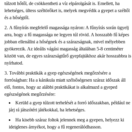
túlzott hőtől, de csökkentheti a víz elpárolgását is. Emellett, ha
lehetséges, ültess széltörőket is, melyek megvédik a gyepet a széltől
és a hőségtől.
A fűnyírás megfelelő magassága nyáron: A fűnyírás során ügyelj
arra, hogy a fű magassága ne legyen túl rövid. A hosszabb fű képes
jobban ellenállni a hőségnek és a szárazságnak, mivel mélyebben
gyökerezik. Az ideális vágási magasság általában 5-8 centiméter
között van, de egyes szárazságtűrő gyepfajtákhoz akár hosszabbra is
nyírhatod.
További praktikák a gyep egészségének megőrzésére a
forróságban: Ha a kánikula miatt szélsőségesen száraz időszak áll
elő, fontos, hogy az alábbi praktikákat is alkalmazd a gyeped
egészségének megőrzésére:
Kerüld a gyep túlzott terhelését a forró időszakban, például ne
járj rá játszótéri játékokkal, ha lehetséges.
Ha kisebb száraz foltok jelennek meg a gyepen, helyezz ki
ideiglenes árnyékot, hogy a fű regenerálódhasson.