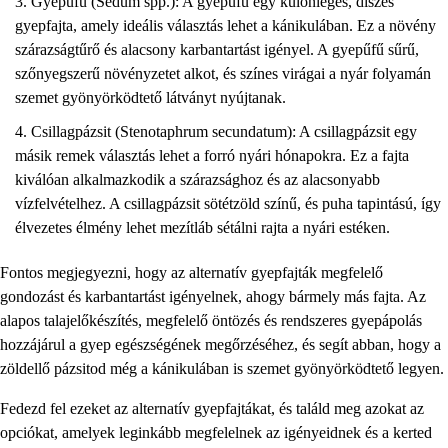
Gyepűfű (Sedum spp.): A gyepűfű egy különleges, díszes
gyepfajta, amely ideális választás lehet a kánikulában. Ez a növény
szárazságtűrő és alacsony karbantartást igényel. A gyepűfű sűrű,
szőnyegszerű növényzetet alkot, és színes virágai a nyár folyamán
szemet gyönyörködtető látványt nyújtanak.
Csillagpázsit (Stenotaphrum secundatum): A csillagpázsit egy
másik remek választás lehet a forró nyári hónapokra. Ez a fajta
kiválóan alkalmazkodik a szárazsághoz és az alacsonyabb
vízfelvételhez. A csillagpázsit sötétzöld színű, és puha tapintású, így
élvezetes élmény lehet mezítláb sétálni rajta a nyári estéken.
Fontos megjegyezni, hogy az alternatív gyepfajták megfelelő
gondozást és karbantartást igényelnek, ahogy bármely más fajta. Az
alapos talajelőkészítés, megfelelő öntözés és rendszeres gyepápolás
hozzájárul a gyep egészségének megőrzéséhez, és segít abban, hogy a
zöldellő pázsitod még a kánikulában is szemet gyönyörködtető legyen.
Fedezd fel ezeket az alternatív gyepfajtákat, és találd meg azokat az
opciókat, amelyek leginkább megfelelnek az igényeidnek és a kerted