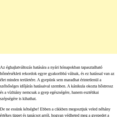
Az éghajlatváltozás hatására a nyári hónapokban tapasztalható
hőmérsékleti rekordok egyre gyakoribbá válnak, és ez hatással van az
élet minden területére. A gyepünk sem maradhat érintetlenül a
szélsőséges időjárás hatásaival szemben. A kánikula okozta hőstressz
és a vízhiány nemcsak a gyep egészségére, hanem esztétikai
szépségére is kihathat.
De ne essünk kétségbe! Ebben a cikkben megosztjuk veled néhány
értékes tippet és tanácsot arról, hogyan védheted meg a gyepedet a