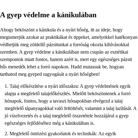
A gyep védelme a kánikulában
Ahogy beköszönt a kánikula és a nyári hőség, itt az ideje, hogy
megismerjük azokat az praktikákat és tippeket, amelyekkel hatékonyan
védhetjük meg zöldellő pázsitunkat a forróság okozta kihívásokkal
szemben. A gyep védelme a kánikulában nem csupán az esztétikai
szempontok miatt fontos, hanem azért is, mert egy egészséges pázsit
hűs menedék lehet a forró napokon. Hadd mutassuk be, hogyan
tarthatod meg gyeped ragyogását a nyári hőségben!
Talaj előkészítése a nyári időszakra: A gyep védelmének egyik
alapja a megfelelő talajelőkészítés. Mielőtt beköszöntenek a forró
hónapok, fontos, hogy a tavaszi hónapokban elvégezd a talaj
megfelelő tápanyagokkal való feltöltését, valamint a talaj lazítását. A
jó vízelvezetés és a talaj megfelelő összetétele hozzájárul a gyep
egészséges fejlődéséhez még a kánikulában is.
Megfelelő öntözési gyakorlatok és technikák: Az egyik