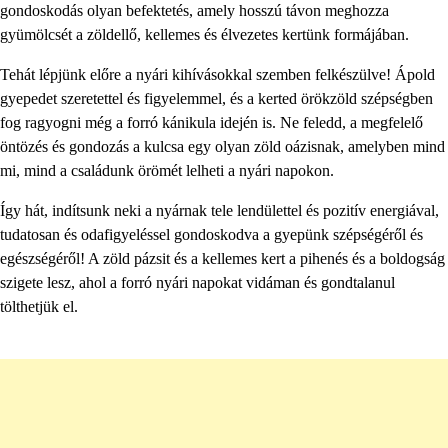
gondoskodás olyan befektetés, amely hosszú távon meghozza
gyümölcsét a zöldellő, kellemes és élvezetes kertünk formájában.
Tehát lépjünk előre a nyári kihívásokkal szemben felkészülve! Ápold
gyepedet szeretettel és figyelemmel, és a kerted örökzöld szépségben
fog ragyogni még a forró kánikula idején is. Ne feledd, a megfelelő
öntözés és gondozás a kulcsa egy olyan zöld oázisnak, amelyben mind
mi, mind a családunk örömét lelheti a nyári napokon.
Így hát, indítsunk neki a nyárnak tele lendülettel és pozitív energiával,
tudatosan és odafigyeléssel gondoskodva a gyepünk szépségéről és
egészségéről! A zöld pázsit és a kellemes kert a pihenés és a boldogság
szigete lesz, ahol a forró nyári napokat vidáman és gondtalanul
tölthetjük el.