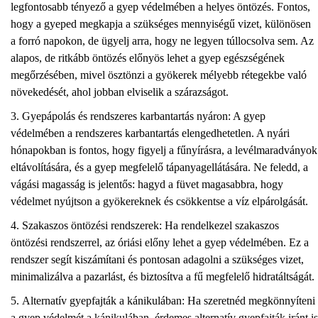
legfontosabb tényező a gyep védelmében a helyes öntözés. Fontos,
hogy a gyeped megkapja a szükséges mennyiségű vizet, különösen
a forró napokon, de ügyelj arra, hogy ne legyen túllocsolva sem. Az
alapos, de ritkább öntözés előnyös lehet a gyep egészségének
megőrzésében, mivel ösztönzi a gyökerek mélyebb rétegekbe való
növekedését, ahol jobban elviselik a szárazságot.
Gyepápolás és rendszeres karbantartás nyáron: A gyep
védelmében a rendszeres karbantartás elengedhetetlen. A nyári
hónapokban is fontos, hogy figyelj a fűnyírásra, a levélmaradványok
eltávolítására, és a gyep megfelelő tápanyagellátására. Ne feledd, a
vágási magasság is jelentős: hagyd a füvet magasabbra, hogy
védelmet nyújtson a gyökereknek és csökkentse a víz elpárolgását.
Szakaszos öntözési rendszerek: Ha rendelkezel szakaszos
öntözési rendszerrel, az óriási előny lehet a gyep védelmében. Ez a
rendszer segít kiszámítani és pontosan adagolni a szükséges vizet,
minimalizálva a pazarlást, és biztosítva a fű megfelelő hidratáltságát.
Alternatív gyepfajták a kánikulában: Ha szeretnéd megkönnyíteni
a gyep védelmét a kánikulában, érdemes alternatív gyepfajták iránt is