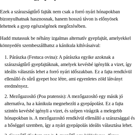
Ezek a szárazságtűrő fajták nem csak a forró nyári hónapokban
bizonyulhatnak hasznosnak, hanem hosszú távon is előnyösek
lehetnek a gyep egészségének megőrzésében.
Hadd mutassuk be néhány izgalmas alternatív gyepfajtát, amelyekkel
könnyedén szembeszállhatsz a kánikula kihívásaival:
Párászka (Festuca ovina): A párászka egyike azoknak a
szárazságtűrő gyepfajtáknak, amelyek kevésbé igénylik a vizet, így
ideális választás lehet a forró nyári időszakban. Ez a fajta rendkívül
ellenálló és sűrű gyepet hoz létre, ami egyenletes zöld látványt
eredményez.
Mezőgazosító (Poa pratensis): A mezőgazosító egy másik jó
alternatíva, ha a kánikula megnehezíti a gyepápolást. Ez a fajta
szintén kevésbé igényli a vizet, és szépen virágzik a melegebb
hónapokban is. A mezőgazosító rendkívül ellenálló a szárazsággal és
a hőséggel szemben, így a nyári gyepápolás ideális választása lehet.