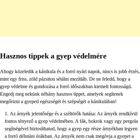
Hasznos tippek a gyep védelmére
Ahogy közeledik a kánikula és a forró nyári napok, nincs is jobb érzés,
mint egy friss, zöld pázsiton sétálni mezítláb. De ne feledd, hogy a
gyep védelme és gondozása a forró időszakban kiemelt fontosságú.
Engedj meg nekünk néhány hasznos tippet, amelyek segítenek
megőrizni a gyeped egészségét és szépségét a kánikulában!
Az árnyék jelentősége és a széltörők hatása: Az árnyék rendkívül
fontos tényező a gyep védelmében. A fák, bokrok vagy egy pergola
segítségével biztosíthatod, hogy a gyep egy része árnyékban legyen
a forró délutáni órákban. Az árnyék nem csak megóvja a gyepet a