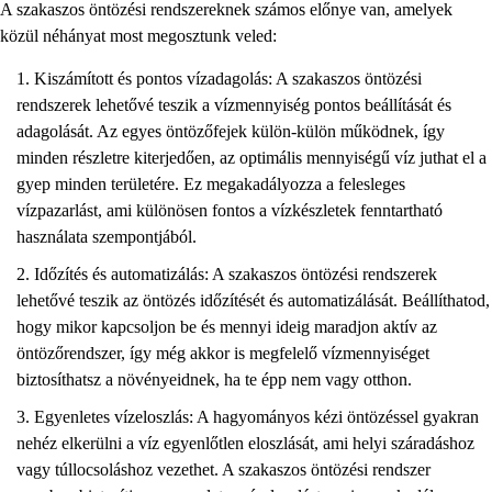
A szakaszos öntözési rendszereknek számos előnye van, amelyek
közül néhányat most megosztunk veled:
Kiszámított és pontos vízadagolás: A szakaszos öntözési
rendszerek lehetővé teszik a vízmennyiség pontos beállítását és
adagolását. Az egyes öntözőfejek külön-külön működnek, így
minden részletre kiterjedően, az optimális mennyiségű víz juthat el a
gyep minden területére. Ez megakadályozza a felesleges
vízpazarlást, ami különösen fontos a vízkészletek fenntartható
használata szempontjából.
Időzítés és automatizálás: A szakaszos öntözési rendszerek
lehetővé teszik az öntözés időzítését és automatizálását. Beállíthatod,
hogy mikor kapcsoljon be és mennyi ideig maradjon aktív az
öntözőrendszer, így még akkor is megfelelő vízmennyiséget
biztosíthatsz a növényeidnek, ha te épp nem vagy otthon.
Egyenletes vízeloszlás: A hagyományos kézi öntözéssel gyakran
nehéz elkerülni a víz egyenlőtlen eloszlását, ami helyi száradáshoz
vagy túllocsoláshoz vezethet. A szakaszos öntözési rendszer