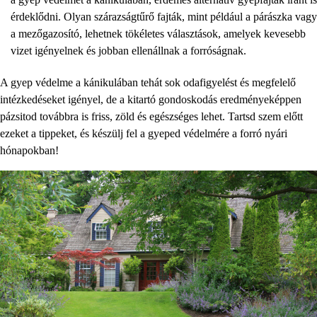
érdeklődni. Olyan szárazságtűrő fajták, mint például a párászka vagy
a mezőgazosító, lehetnek tökéletes választások, amelyek kevesebb
vizet igényelnek és jobban ellenállnak a forróságnak.
A gyep védelme a kánikulában tehát sok odafigyelést és megfelelő
intézkedéseket igényel, de a kitartó gondoskodás eredményeképpen
pázsitod továbbra is friss, zöld és egészséges lehet. Tartsd szem előtt
ezeket a tippeket, és készülj fel a gyeped védelmére a forró nyári
hónapokban!