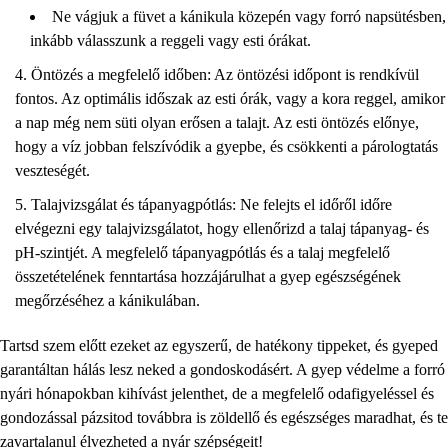
Ne vágjuk a füvet a kánikula közepén vagy forró napsütésben,
inkább válasszunk a reggeli vagy esti órákat.
Öntözés a megfelelő időben: Az öntözési időpont is rendkívül
fontos. Az optimális időszak az esti órák, vagy a kora reggel, amikor
a nap még nem süti olyan erősen a talajt. Az esti öntözés előnye,
hogy a víz jobban felszívódik a gyepbe, és csökkenti a párologtatás
veszteségét.
Talajvizsgálat és tápanyagpótlás: Ne felejts el időről időre
elvégezni egy talajvizsgálatot, hogy ellenőrizd a talaj tápanyag- és
pH-szintjét. A megfelelő tápanyagpótlás és a talaj megfelelő
összetételének fenntartása hozzájárulhat a gyep egészségének
megőrzéséhez a kánikulában.
Tartsd szem előtt ezeket az egyszerű, de hatékony tippeket, és gyeped
garantáltan hálás lesz neked a gondoskodásért. A gyep védelme a forró
nyári hónapokban kihívást jelenthet, de a megfelelő odafigyeléssel és
gondozással pázsitod továbbra is zöldellő és egészséges maradhat, és te
zavartalanul élvezheted a nyár szépségeit!