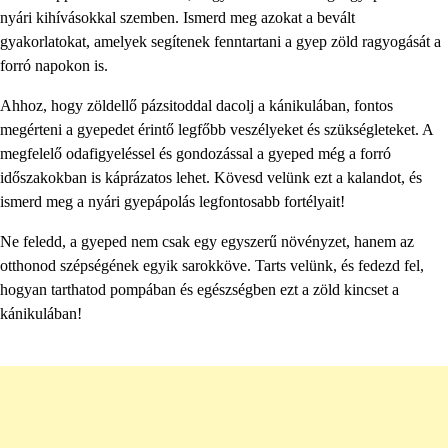
nyári kihívásokkal szemben. Ismerd meg azokat a bevált
gyakorlatokat, amelyek segítenek fenntartani a gyep zöld ragyogását a
forró napokon is.
Ahhoz, hogy zöldellő pázsitoddal dacolj a kánikulában, fontos
megérteni a gyepedet érintő legfőbb veszélyeket és szükségleteket. A
megfelelő odafigyeléssel és gondozással a gyeped még a forró
időszakokban is káprázatos lehet. Kövesd velünk ezt a kalandot, és
ismerd meg a nyári gyepápolás legfontosabb fortélyait!
Ne feledd, a gyeped nem csak egy egyszerű növényzet, hanem az
otthonod szépségének egyik sarokköve. Tarts velünk, és fedezd fel,
hogyan tarthatod pompában és egészségben ezt a zöld kincset a
kánikulában!