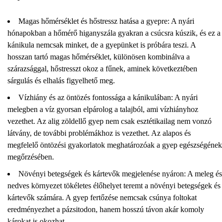
Magas hőmérséklet és hőstressz hatása a gyepre: A nyári
hónapokban a hőmérő higanyszála gyakran a csúcsra kúszik, és ez a
kánikula nemcsak minket, de a gyepünket is próbára teszi. A
hosszan tartó magas hőmérséklet, különösen kombinálva a
szárazsággal, hőstresszt okoz a fűnek, aminek következtében
sárgulás és elhalás figyelhető meg.
Vízhiány és az öntözés fontossága a kánikulában: A nyári
melegben a víz gyorsan elpárolog a talajból, ami vízhiányhoz
vezethet. Az alig zöldellő gyep nem csak esztétikailag nem vonzó
látvány, de további problémákhoz is vezethet. Az alapos és
megfelelő öntözési gyakorlatok meghatározóak a gyep egészségének
megőrzésében.
Növényi betegségek és kártevők megjelenése nyáron: A meleg és
nedves környezet tökéletes élőhelyet teremt a növényi betegségek és
kártevők számára. A gyep fertőzése nemcsak csúnya foltokat
eredményezhet a pázsitodon, hanem hosszú távon akár komoly
károkat is okozhat.