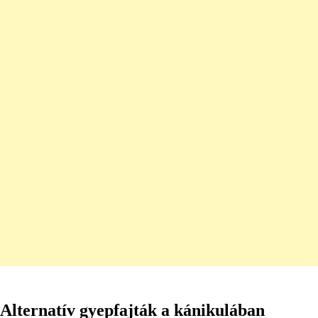
Alternatív gyepfajták a kánikulában