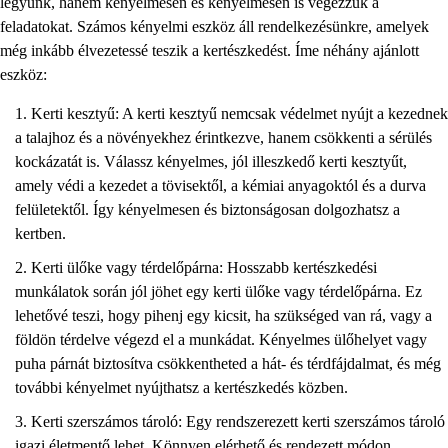
legyünk, hanem kényelmesen és kényelmesen is végezzük a
feladatokat. Számos kényelmi eszköz áll rendelkezésünkre, amelyek
még inkább élvezetessé teszik a kertészkedést. Íme néhány ajánlott
eszköz:
Kerti kesztyű: A kerti kesztyű nemcsak védelmet nyújt a kezednek
a talajhoz és a növényekhez érintkezve, hanem csökkenti a sérülés
kockázatát is. Válassz kényelmes, jól illeszkedő kerti kesztyűt,
amely védi a kezedet a tövisektől, a kémiai anyagoktól és a durva
felületektől. Így kényelmesen és biztonságosan dolgozhatsz a
kertben.
Kerti ülőke vagy térdelőpárna: Hosszabb kertészkedési
munkálatok során jól jöhet egy kerti ülőke vagy térdelőpárna. Ez
lehetővé teszi, hogy pihenj egy kicsit, ha szükséged van rá, vagy a
földön térdelve végezd el a munkádat. Kényelmes ülőhelyet vagy
puha párnát biztosítva csökkentheted a hát- és térdfájdalmat, és még
további kényelmet nyújthatsz a kertészkedés közben.
Kerti szerszámos tároló: Egy rendszerezett kerti szerszámos tároló
igazi életmentő lehet. Könnyen elérhető és rendezett módon