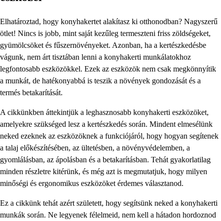
Elhatároztad, hogy konyhakertet alakítasz ki otthonodban? Nagyszerű
ötlet! Nincs is jobb, mint saját kezűleg termeszteni friss zöldségeket,
gyümölcsöket és fűszernövényeket. Azonban, ha a kertészkedésbe
vágunk, nem árt tisztában lenni a konyhakerti munkálatokhoz
legfontosabb eszközökkel. Ezek az eszközök nem csak megkönnyítik
a munkát, de hatékonyabbá is teszik a növények gondozását és a
termés betakarítását.
A cikkünkben áttekintjük a leghasznosabb konyhakerti eszközöket,
amelyekre szükséged lesz a kertészkedés során. Mindent elmesélünk
neked ezeknek az eszközöknek a funkciójáról, hogy hogyan segítenek
a talaj előkészítésében, az ültetésben, a növényvédelemben, a
gyomlálásban, az ápolásban és a betakarításban. Tehát gyakorlatilag
minden részletre kitérünk, és még azt is megmutatjuk, hogy milyen
minőségi és ergonomikus eszközöket érdemes választanod.
Ez a cikkünk tehát azért született, hogy segítsünk neked a konyhakerti
munkák során. Ne legyenek félelmeid, nem kell a hátadon hordoznod