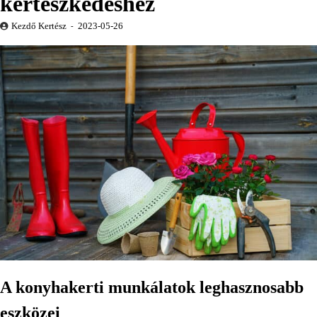
kertészkedéshez
Kezdő Kertész
2023-05-26
A konyhakerti munkálatok leghasznosabb
eszközei