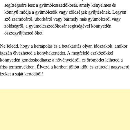
segítségedre lesz a gyümölcsszedőkosár, amely kényelmes és
könnyű módja a gyümölcsök vagy zöldségek gyűjtésének. Legyen
szó szamócáról, uborkáról vagy bármely más gyümölcsről vagy
zöldségről, a gyümölcsszedőkosár segítségével könnyedén
összegyűjtheted őket.
Ne feledd, hogy a kertápolás és a betakarítás olyan időszakok, amikor
igazán élvezheted a konyhakertedet. A megfelelő eszközökkel
könnyedén gondoskodhatsz a növényeidről, és örömödet lelheted a
friss terményekben. Élvezd a kertben töltött időt, és szüretelj nagyszerű
ízeket a saját kertedből!