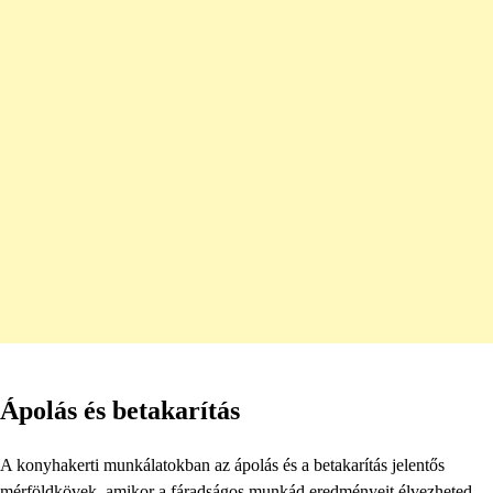
Ápolás és betakarítás
A konyhakerti munkálatokban az ápolás és a betakarítás jelentős
mérföldkövek, amikor a fáradságos munkád eredményeit élvezheted.