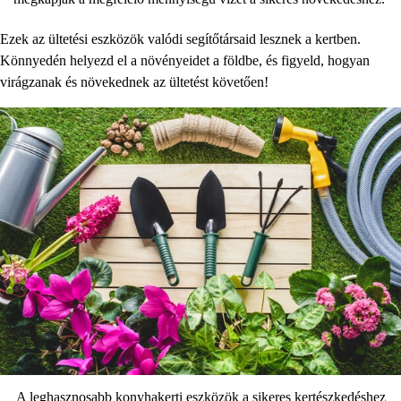
Ezek az ültetési eszközök valódi segítőtársaid lesznek a kertben.
Könnyedén helyezd el a növényeidet a földbe, és figyeld, hogyan
virágzanak és növekednek az ültetést követően!
A leghasznosabb konyhakerti eszközök a sikeres kertészkedéshez