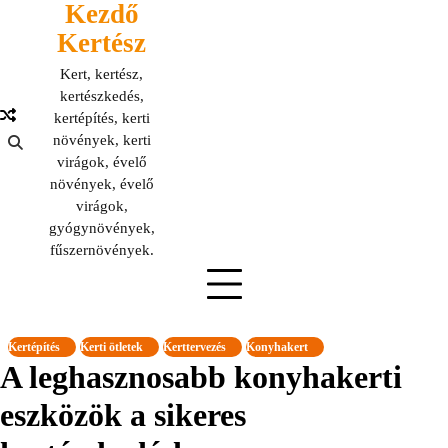
Kezdő
Skip
to
Kertész
content
Kert, kertész,
kertészkedés,
kertépítés, kerti
növények, kerti
virágok, évelő
növények, évelő
virágok,
gyógynövények,
fűszernövények.
Kertépítés
Kerti ötletek
Kerttervezés
Konyhakert
A leghasznosabb konyhakerti
eszközök a sikeres