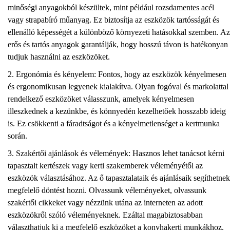
minőségi anyagokból készültek, mint például rozsdamentes acél
vagy strapabíró műanyag. Ez biztosítja az eszközök tartósságát és
ellenálló képességét a különböző környezeti hatásokkal szemben. Az
erős és tartós anyagok garantálják, hogy hosszú távon is hatékonyan
tudjuk használni az eszközöket.
Ergonómia és kényelem: Fontos, hogy az eszközök kényelmesen
és ergonomikusan legyenek kialakítva. Olyan fogóval és markolattal
rendelkező eszközöket válasszunk, amelyek kényelmesen
illeszkednek a kezünkbe, és könnyedén kezelhetőek hosszabb ideig
is. Ez csökkenti a fáradtságot és a kényelmetlenséget a kertmunka
során.
Szakértői ajánlások és vélemények: Hasznos lehet tanácsot kérni
tapasztalt kertészek vagy kerti szakemberek véleményétől az
eszközök választásához. Az ő tapasztalataik és ajánlásaik segíthetnek
megfelelő döntést hozni. Olvassunk véleményeket, olvassunk
szakértői cikkeket vagy nézzünk utána az interneten az adott
eszközökről szóló véleményeknek. Ezáltal magabiztosabban
választhatjuk ki a megfelelő eszközöket a konyhakerti munkákhoz.