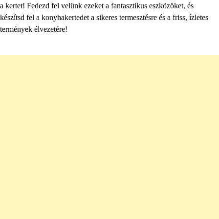
a kertet! Fedezd fel velünk ezeket a fantasztikus eszközöket, és
készítsd fel a konyhakertedet a sikeres termesztésre és a friss, ízletes
termények élvezetére!