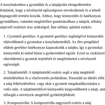
A konyhakertben a gyomlálás és a talajápolás elengedhetetlen
feladatok, hogy a növényeid egészségesen növekedjenek és a lehető
legnagyobb termést hozzák. Ahhoz, hogy könnyedén és hatékonyan
gyomlálhass, valamint megfelelően gondoskodhass a talajról, néhány
alapvető eszközre lesz szükséged. Íme néhány ajánlott eszköz:
Gyomirtó gereblye: A gyomirtó gereblye segítségével könnyedén
eltávolíthatod a gyomokat a konyhakertedből. Az éles pengékkel
ellátott gereblye hatékonyan kapaszkodik a talajba, így a gyomokat
könnyedén ki tudod húzni a gyökereikkel együtt. Ezzel az eszközzel
elkerülheted a gyomok terjedését és megőrizheted a növényeid
egészségét.
Talajtömörítő: A talajtömörítő eszköz segít a talaj megfelelő
tömörítésében és a vízelvezetés javításában. Használd az ültetés előtt
a talaj felkészítéséhez, vagy akár a gyomok megakadályozására a
vetés után. A talajtömörítővel könnyedén kiegyenlítheted a talajt, ami
elősegíti a növények megfelelő gyökérfejlődését.
Komposztvilla: A komposztvilla nagyszerű eszköz a talaj