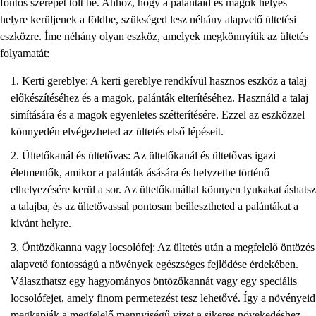
fontos szerepet tölt be. Ahhoz, hogy a palántáid és magok helyes
helyre kerüljenek a földbe, szükséged lesz néhány alapvető ültetési
eszközre. Íme néhány olyan eszköz, amelyek megkönnyítik az ültetés
folyamatát:
Kerti gereblye: A kerti gereblye rendkívül hasznos eszköz a talaj
előkészítéséhez és a magok, palánták elterítéséhez. Használd a talaj
simítására és a magok egyenletes szétterítésére. Ezzel az eszközzel
könnyedén elvégezheted az ültetés első lépéseit.
Ültetőkanál és ültetővas: Az ültetőkanál és ültetővas igazi
életmentők, amikor a palánták ásására és helyzetbe történő
elhelyezésére kerül a sor. Az ültetőkanállal könnyen lyukakat áshatsz
a talajba, és az ültetővassal pontosan beillesztheted a palántákat a
kívánt helyre.
Öntözőkanna vagy locsolófej: Az ültetés után a megfelelő öntözés
alapvető fontosságú a növények egészséges fejlődése érdekében.
Választhatsz egy hagyományos öntözőkannát vagy egy speciális
locsolófejet, amely finom permetezést tesz lehetővé. Így a növényeid
megkapják a megfelelő mennyiségű vizet a sikeres növekedéshez.