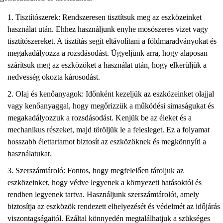
Tisztítószerek: Rendszeresen tisztítsuk meg az eszközeinket
használat után. Ehhez használjunk enyhe mosószeres vizet vagy
tisztítószereket. A tisztítás segít eltávolítani a földmaradványokat és
megakadályozza a rozsdásodást. Ügyeljünk arra, hogy alaposan
szárítsuk meg az eszközöket a használat után, hogy elkerüljük a
nedvesség okozta károsodást.
Olaj és kenőanyagok: Időnként kezeljük az eszközeinket olajjal
vagy kenőanyaggal, hogy megőrizzük a működési simaságukat és
megakadályozzuk a rozsdásodást. Kenjük be az éleket és a
mechanikus részeket, majd töröljük le a felesleget. Ez a folyamat
hosszabb élettartamot biztosít az eszközöknek és megkönnyíti a
használatukat.
Szerszámtároló: Fontos, hogy megfelelően tároljuk az
eszközeinket, hogy védve legyenek a környezeti hatásoktól és
rendben legyenek tartva. Használjunk szerszámtárolót, amely
biztosítja az eszközök rendezett elhelyezését és védelmét az időjárás
viszontagságaitól. Ezáltal könnyedén megtalálhatjuk a szükséges