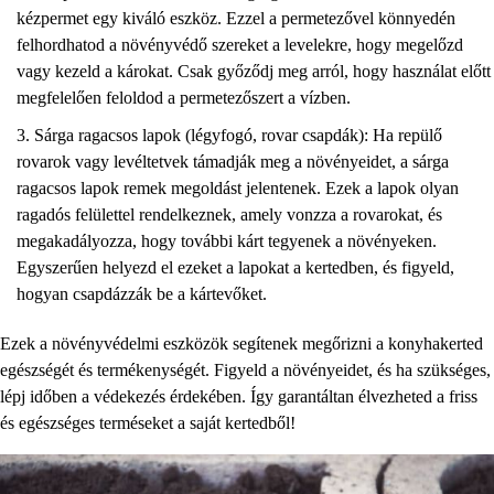
kézpermet egy kiváló eszköz. Ezzel a permetezővel könnyedén
felhordhatod a növényvédő szereket a levelekre, hogy megelőzd
vagy kezeld a károkat. Csak győződj meg arról, hogy használat előtt
megfelelően feloldod a permetezőszert a vízben.
Sárga ragacsos lapok (légyfogó, rovar csapdák): Ha repülő
rovarok vagy levéltetvek támadják meg a növényeidet, a sárga
ragacsos lapok remek megoldást jelentenek. Ezek a lapok olyan
ragadós felülettel rendelkeznek, amely vonzza a rovarokat, és
megakadályozza, hogy további kárt tegyenek a növényeken.
Egyszerűen helyezd el ezeket a lapokat a kertedben, és figyeld,
hogyan csapdázzák be a kártevőket.
Ezek a növényvédelmi eszközök segítenek megőrizni a konyhakerted
egészségét és termékenységét. Figyeld a növényeidet, és ha szükséges,
lépj időben a védekezés érdekében. Így garantáltan élvezheted a friss
és egészséges terméseket a saját kertedből!