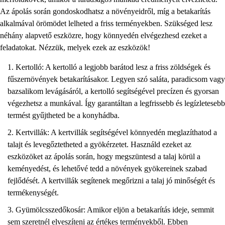
Az ápolás során gondoskodhatsz a növényeidről, míg a betakarítás
alkalmával örömödet lelheted a friss terményekben. Szükséged lesz
néhány alapvető eszközre, hogy könnyedén elvégezhesd ezeket a
feladatokat. Nézzük, melyek ezek az eszközök!
Kertolló: A kertolló a legjobb barátod lesz a friss zöldségek és
fűszernövények betakarításakor. Legyen szó saláta, paradicsom vagy
bazsalikom levágásáról, a kertolló segítségével precízen és gyorsan
végezhetsz a munkával. Így garantáltan a legfrissebb és legízletesebb
termést gyűjtheted be a konyhádba.
Kertvillák: A kertvillák segítségével könnyedén meglazíthatod a
talajt és levegőztetheted a gyökérzetet. Használd ezeket az
eszközöket az ápolás során, hogy megszüntesd a talaj körül a
keményedést, és lehetővé tedd a növények gyökereinek szabad
fejlődését. A kertvillák segítenek megőrizni a talaj jó minőségét és
termékenységét.
Gyümölcsszedőkosár: Amikor eljön a betakarítás ideje, semmit
sem szeretnél elveszíteni az értékes terményekből. Ebben