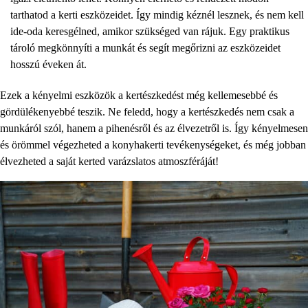
tarthatod a kerti eszközeidet. Így mindig kéznél lesznek, és nem kell
ide-oda keresgélned, amikor szükséged van rájuk. Egy praktikus
tároló megkönnyíti a munkát és segít megőrizni az eszközeidet
hosszú éveken át.
Ezek a kényelmi eszközök a kertészkedést még kellemesebbé és
gördülékenyebbé teszik. Ne feledd, hogy a kertészkedés nem csak a
munkáról szól, hanem a pihenésről és az élvezetről is. Így kényelmesen
és örömmel végezheted a konyhakerti tevékenységeket, és még jobban
élvezheted a saját kerted varázslatos atmoszféráját!