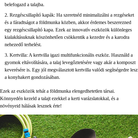
belefogazd a talajba.
Rezgéscsillapító kapák: Ha szeretnéd minimalizálni a rezgéseket
és a fáradtságot a földmunka közben, akkor érdemes beszerezned
egy rezgéscsillapító kapa. Ezek az innovatív eszközök különleges
kialakításuknak köszönhetően csökkentik a kezedre és a karodra
nehezedő terhelést.
Kertvilla: A kertvilla igazi multifunkcionális eszköz. Használd a
gyomok eltávolítására, a talaj levegőztetésére vagy akár a komposzt
keverésére is. Egy jól megválasztott kertvilla valódi segítségedre lesz
a konyhakert gondozásában.
Ezek az eszközök tehát a földmunka elengedhetetlen társai.
Könnyedén kezeld a talajt ezekkel a kerti varázslatokkal, és a
növényeid hálásak lesznek érte!