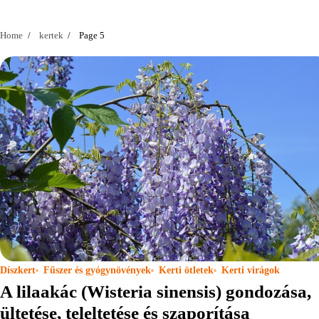
Home
kertek
Page 5
Díszkert
Fűszer és gyógynövények
Kerti ötletek
Kerti virágok
A lilaakác (Wisteria sinensis) gondozása,
ültetése, teleltetése és szaporítása