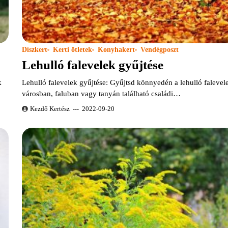
Díszkert
Kerti ötletek
Konyhakert
Vendégposzt
Lehulló falevelek gyűjtése
k
Lehulló falevelek gyűjtése: Gyűjtsd könnyedén a lehulló falevel
városban, faluban vagy tanyán található családi…
Kezdő Kertész
2022-09-20