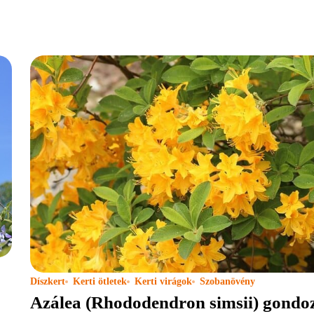
Díszkert
Kerti ötletek
Kerti virágok
Szobanövény
Azálea (Rhododendron simsii) gondo