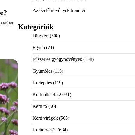
Az évelő növények trendjei
re?
szerűen
Kategóriák
Díszkert
(508)
Egyéb
(21)
Fűszer és gyógynövények
(158)
Gyümölcs
(113)
Kertépítés
(119)
Kerti ötletek
(2 031)
Kerti tó
(56)
Kerti virágok
(565)
Kerttervezés
(634)