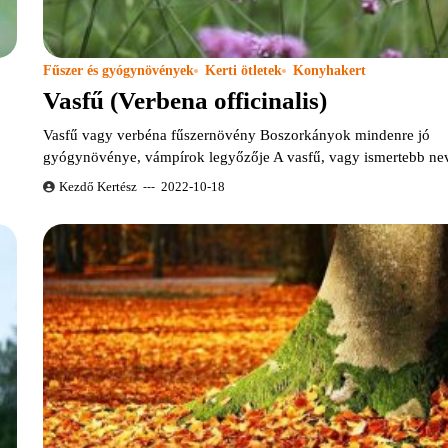
Fűszer és gyógynövények
Kerti ötletek
Konyhakert
Vasfű (Verbena officinalis)
Vasfű vagy verbéna fűszernövény Boszorkányok mindenre jó
gyógynövénye, vámpírok legyőzője A vasfű, vagy ismertebb n
Kezdő Kertész
2022-10-18