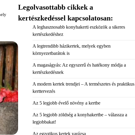
Legolvasottabb cikkek a
mely
kertészkedéssel kapcsolatosan:
A leghasznosabb konyhakerti eszközök a sikeres
kertészkedéshez
A legtrendibb házikertek, melyek egyben
környezetbarátok is
A magaságyás: Az egyszerű és hatékony módja a
kertészkedésnek
A modern kertek trendjei – A természetes és praktikus
kerttervezés
Az 5 legjobb évelő növény a kertbe
Az 5 legjobb zöldség a konyhakertbe – válassza a
legjobbakat!
Az egzotikus kertek varázsa