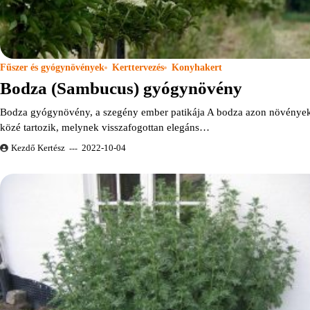
Fűszer és gyógynövények
Kerttervezés
Konyhakert
Bodza (Sambucus) gyógynövény
Bodza gyógynövény, a szegény ember patikája A bodza azon növénye
közé tartozik, melynek visszafogottan elegáns…
Kezdő Kertész
2022-10-04