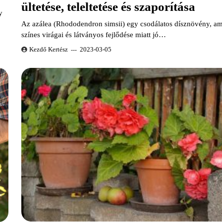
ültetése, teleltetése és szaporítása
y
Az azálea (Rhododendron simsii) egy csodálatos dísznövény, a
színes virágai és látványos fejlődése miatt jó…
Kezdő Kertész
2023-03-05