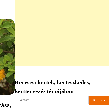
Keresés: kertek, kertészkedés,
kerttervezés témájában
Keresés:
zása,