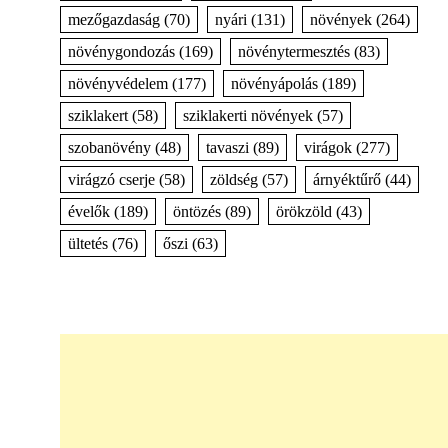
mezőgazdaság
(70)
nyári
(131)
növények
(264)
növénygondozás
(169)
növénytermesztés
(83)
növényvédelem
(177)
növényápolás
(189)
sziklakert
(58)
sziklakerti növények
(57)
szobanövény
(48)
tavaszi
(89)
virágok
(277)
virágzó cserje
(58)
zöldség
(57)
árnyéktűrő
(44)
évelők
(189)
öntözés
(89)
örökzöld
(43)
ültetés
(76)
őszi
(63)