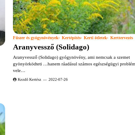
Fűszer és gyógynövények
Kertépítés
Kerti ötletek
Kerttervezés
Aranyvessző (Solidago)
Aranyvessző (Solidago) gyógynövény, ami nemcsak a szemet
gyönyörködteti …hanem ráadásul számos egészségügyi problémá
vele…
Kezdő Kertész
2022-07-26