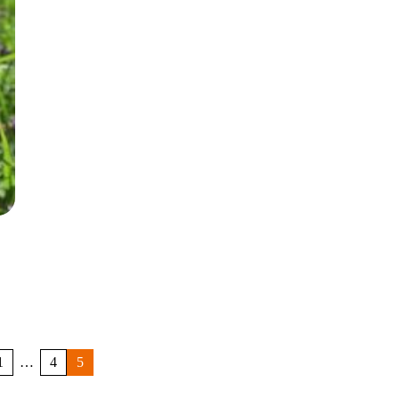
1
…
4
5