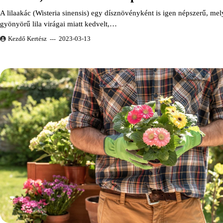
A lilaakác (Wisteria sinensis) egy dísznövényként is igen népszerű, mel
gyönyörű lila virágai miatt kedvelt,…
Kezdő Kertész
2023-03-13