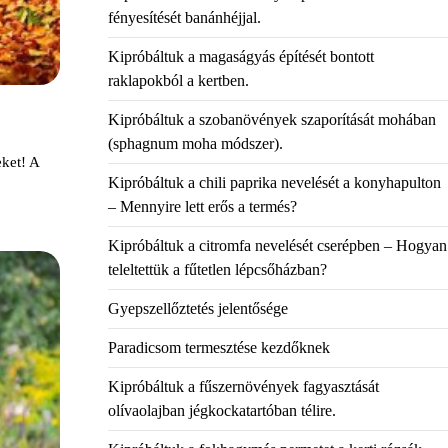
fényesítését banánhéjjal.
Kipróbáltuk a magaságyás építését bontott
raklapokból a kertben.
Kipróbáltuk a szobanövények szaporítását mohában
(sphagnum moha módszer).
eket! A
Kipróbáltuk a chili paprika nevelését a konyhapulton
– Mennyire lett erős a termés?
Kipróbáltuk a citromfa nevelését cserépben – Hogyan
teleltettük a fűtetlen lépcsőházban?
Gyepszellőztetés jelentősége
Paradicsom termesztése kezdőknek
Kipróbáltuk a fűszernövények fagyasztását
olívaolajban jégkockatartóban télire.