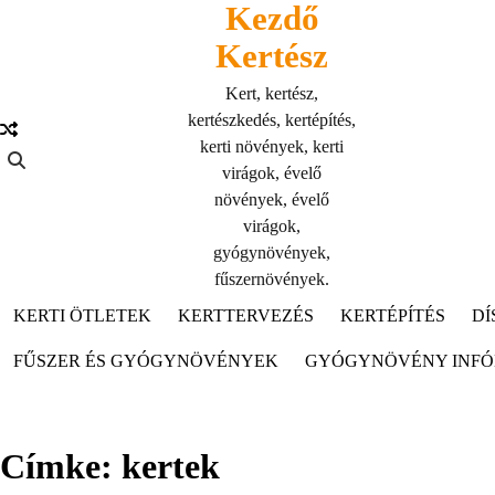
Kezdő
Skip
to
Kertész
content
Kert, kertész,
kertészkedés, kertépítés,
kerti növények, kerti
virágok, évelő
növények, évelő
virágok,
gyógynövények,
fűszernövények.
KERTI ÖTLETEK
KERTTERVEZÉS
KERTÉPÍTÉS
DÍ
FŰSZER ÉS GYÓGYNÖVÉNYEK
GYÓGYNÖVÉNY INF
Címke:
kertek