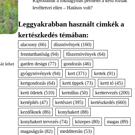
Kipróbáltuk a fokhagymás permetet a kerti rózsák
levéltetvei ellen – Hatásos volt?
Leggyakrabban használt cimkék a
kertészkedés témában:
alacsony
(66)
dísznövények
(160)
fenntarthatóság
(94)
fűszernövények
(64)
garden design
(77)
gondozás
(46)
t lehet
gyógynövények
(94)
kert
(371)
kertek
(91)
kertgondozás
(64)
kerti tippek
(73)
kerti tó
(45)
kerti ötletek
(510)
kertstílus
(50)
kerttervezés
(200)
kertépítés
(47)
kertészet
(395)
kertészkedés
(660)
kezdőknek
(86)
konyhakert
(88)
konyhakert tervezés
(74)
közepes
(80)
magas
(89)
magaságyás
(82)
medditerrán
(53)