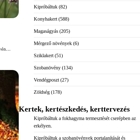
Kipróbáltuk
(82)
Konyhakert
(588)
Magaságyás
(205)
Mérgező növények
(6)
evén…
Sziklakert
(51)
Szobanövény
(134)
Vendégposzt
(27)
Zöldség
(178)
Kertek, kertészkedés, kerttervezés
Kipróbáltuk a fokhagyma termesztését cserépben az
erkélyen.
Kipróbáltuk a szobanövények portalanítását és